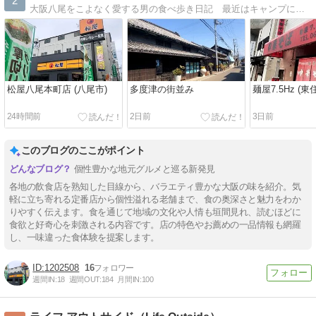
2
大阪八尾をこよなく愛する男の食べ歩き日記 最近はキャンプにもハマッてます（笑）
松屋八尾本町店 (八尾市)
多度津の街並み
麺屋7.5Hz (東
24時間前
2日前
3日前
このブログのここがポイント
個性豊かな地元グルメと巡る新発見
各地の飲食店を熟知した目線から、バラエティ豊かな大阪の味を紹介。気
軽に立ち寄れる定番店から個性溢れる老舗まで、食の奥深さと魅力をわか
りやすく伝えます。食を通じて地域の文化や人情も垣間見れ、読むほどに
食欲と好奇心を刺激される内容です。店の特色やお薦めの一品情報も網羅
し、一味違った食体験を提案します。
1202508
16
週間IN:
18
週間OUT:
184
月間IN:
100