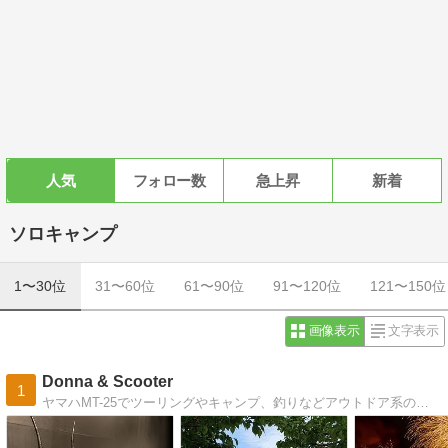
人気
フォロー数
急上昇
新着
ソロキャンプ
1〜30位
31〜60位
61〜90位
91〜120位
121〜150位
画像表示
文字表示
Donna & Scooter
1
ヤマハMT-25でツーリングやキャンプ、釣りなどアウトドア系のブログです。アウトドアに似合う革小物も作ったりしてます。海外スクーター旅はお休み中。アフィリエイトは長く使える高品質な商品とコスパに優れる安価な商品も載せてます。