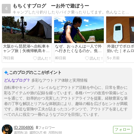
もちくすブログ ーお外で遊ぼうー
4
キャンプしたり釣りしたりバイク乗ったりしてます。色んなことに興味がありすぎて困るオジサンの雑記ブログです。
大阪から琵琶湖へ自転車キ
なぜ、おっさんは一人で外
外遊びでボロ
ャンプ旅｜矢橋帰帆島キャ
へ行きたくなるのか。焦燥
効いた｜オムロン
ンプ場でタープ泊してきた
感と自由と、まだ何者かで
低周波治療器
78日前
80日前
5ヶ月前
ありたい話
このブログのここがポイント
多彩なアウトドア体験と実用情報
自転車やキャンプ、トレイルなどアウトドア活動を中心に、日常を豊かに
彩るアイテムや旅の記録を綴っています。各種パーツの改造や装備レビュ
ーを通じて、効率的かつ充実したアウトドアライフを提案。経験豊富な筆
者の丁寧な解説とリアルな体験談により、趣味の幅を広げるヒントが満載
です。身近な冒険や工夫が詰まったコンテンツで、アウトドアを楽しむす
べての人に役立つ一冊のようなブログを目指しています。
2004806
8
週間IN:
16
週間OUT:
48
月間IN:
88