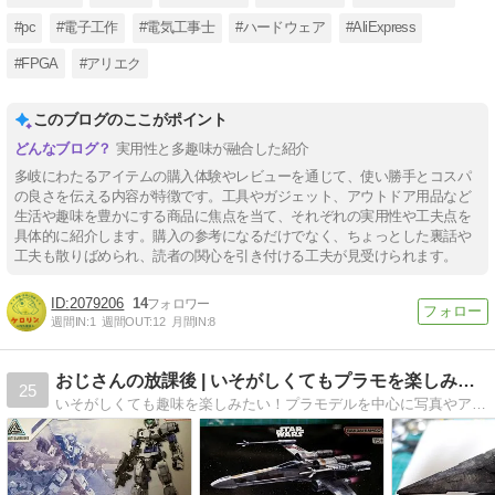
#pc
#電子工作
#電気工事士
#ハードウェア
#AliExpress
#FPGA
#アリエク
このブログのここがポイント
実用性と多趣味が融合した紹介
多岐にわたるアイテムの購入体験やレビューを通じて、使い勝手とコスパ
の良さを伝える内容が特徴です。工具やガジェット、アウトドア用品など
生活や趣味を豊かにする商品に焦点を当て、それぞれの実用性や工夫点を
具体的に紹介します。購入の参考になるだけでなく、ちょっとした裏話や
工夫も散りばめられ、読者の関心を引き付ける工夫が見受けられます。
2079206
14
週間IN:
1
週間OUT:
12
月間IN:
8
おじさんの放課後 | いそがしくてもプラモを楽しみたい！
25
いそがしくても趣味を楽しみたい！プラモデルを中心に写真やアクアリウムなど、おじさんが趣味を満喫する情報発信をしていきます。