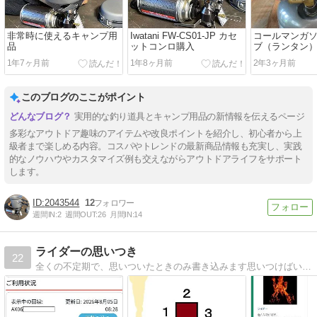
非常時に使えるキャンプ用
Iwatani FW-CS01-JP カセ
コールマンガ
品
ットコンロ購入
ブ（ランタン
いて
1年7ヶ月前
1年8ヶ月前
2年3ヶ月前
このブログのここがポイント
実用的な釣り道具とキャンプ用品の新情報を伝えるページ
多彩なアウトドア趣味のアイテムや改良ポイントを紹介し、初心者から上
級者まで楽しめる内容。コスパやトレンドの最新商品情報も充実し、実践
的なノウハウやカスタマイズ例も交えながらアウトドアライフをサポート
します。
2043544
12
週間IN:
2
週間OUT:
26
月間IN:
14
ライダーの思いつき
22
全くの不定期で、思いついたときのみ書き込みます思いつけばいいけど、、、、。