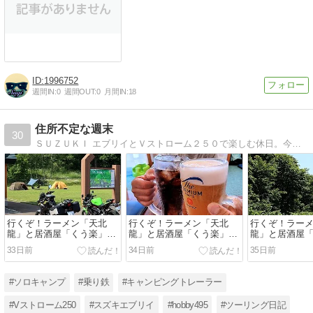
1996752
週間IN:
0
週間OUT:
0
月間IN:
18
住所不定な週末
30
ＳＵＺＵＫＩ エブリイとＶストローム２５０で楽しむ休日。今日はどこでまったり過ごそうか。Since:2002.5.12
行くぞ！ラーメン「天北
行くぞ！ラーメン「天北
行くぞ！ラー
龍」と居酒屋「くう楽」～
龍」と居酒屋「くう楽」～
龍」と居酒屋
ツーリングキャンプ（３日
ツーリングキャンプ（２日
ツーリングキ
33日前
34日前
35日前
目）
目）
目）
#ソロキャンプ
#乗り鉄
#キャンピングトレーラー
#Vストローム250
#スズキエブリイ
#hobby495
#ツーリング日記