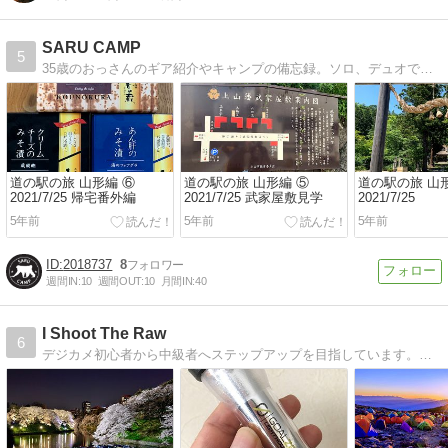
SARU CAMP
5
35歳のおっさんのギア紹介やキャンプの備忘録。ソロ、デュオで楽しんでます。よろしくお願いします。
道の駅の旅 山形編 ⑥
道の駅の旅 山形編 ⑤
道の駅の旅 山
2021/7/25 帰宅番外編
2021/7/25 武家屋敷見学
2021/7/25
5年前
5年前
5年前
2018737
8
週間IN:
10
週間OUT:
10
月間IN:
40
I Shoot The Raw
6
デジカメ初心者から中級者へステップアップを目指しています。カメラ以外の趣味についても、たまに書きたい事を書きます。いつも自由気ままに。