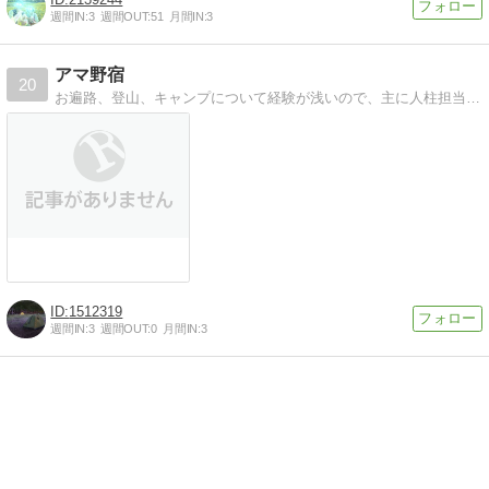
週間IN:
3
週間OUT:
51
月間IN:
3
アマ野宿
20
お遍路、登山、キャンプについて経験が浅いので、主に人柱担当として機能したいと思います。
1512319
週間IN:
3
週間OUT:
0
月間IN:
3