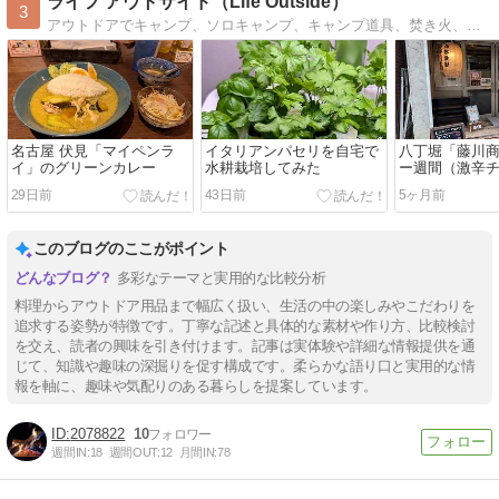
ライフ アウトサイド（Life Outside）
3
アウトドアでキャンプ、ソロキャンプ、キャンプ道具、焚き火、料理、ワイン、旅の様子などを紹介します。カレーライスの食べ歩きとカレーに関することなら何でも。
名古屋 伏見「マイペンラ
イタリアンパセリを自宅で
八丁堀「藤川
イ」のグリーンカレー
水耕栽培してみた
ー週間（激辛
ー）
29日前
43日前
5ヶ月前
このブログのここがポイント
多彩なテーマと実用的な比較分析
料理からアウトドア用品まで幅広く扱い、生活の中の楽しみやこだわりを
追求する姿勢が特徴です。丁寧な記述と具体的な素材や作り方、比較検討
を交え、読者の興味を引き付けます。記事は実体験や詳細な情報提供を通
じて、知識や趣味の深掘りを促す構成です。柔らかな語り口と実用的な情
報を軸に、趣味や気配りのある暮らしを提案しています。
2078822
10
週間IN:
18
週間OUT:
12
月間IN:
78