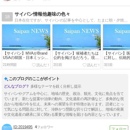
サイパン情報他趣味の色々
18
日本在住ですが、サイパンの記事を中心として、たまに朝・夕焼け、空・雲写真を投稿しています。グアムは【号外】扱いです。
【サイパン】MVAがBrand
【サイパン】候補者たちは
【サイパン】医
USAの韓国・日本ミッショ
公約を掲げるだろう。現実
に対し、伝統
ンに参加
がそれを決めることにな
復活を呼びか
21時間前
2日前
3日前
る。
このブログのここがポイント
多様なテーマを鋭く分析し提示
サイパンやグアムを中心に、地域の歴史、政治、観光、文化に焦点を当て
ています。新たな提案や法律の動向、文化遺産の再評価など、多角的な視
点から地域の今を伝え、未来への展望を示す特徴があります。読者にとっ
て気になる問題点に対して、冷静かつ慧眼な切り口で解説し、地域の発展
や文化遺産の継承に深く関わる重要な情報を届ける内容となっています。
2019495
4