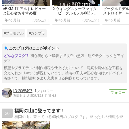
eEXM-17 アルトレビュー
Xウィングスターファイタ
ビーグルモデ
と初心者おすすめ度
ー ビーグルモデル002レビ
ストロイヤー
ュー
上げる
1年2ヶ月前
1年3ヶ月前
1年3ヶ月前
#プラモデル
#ガンプラ
このブログのここがポイント
初心者から上級者まで役立つ塗装・組立テクニックとアイ
デア
模型やプラモデルの制作過程や仕上げ方について、写真や具体的な工程を
交えてわかりやすく解説しています。塗装の工夫や初心者向けアドバイス
も多くて、模型趣味をより充実させる内容となっています。
2065497
1
週間IN:
1
週間OUT:
13
月間IN:
3
福岡の山に登ってます！
26
福岡の山に登っている40代男のブログです。登った山の情報や登山用品、カメラに関する記事を中心に書いています。