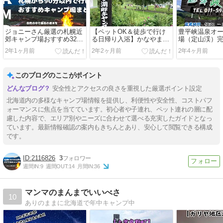
ジョニーさん厳選の札幌近
【ペットOK＆徒歩で行け
豊平峡温泉オ
郊キャンプ場おすすめ32
る日帰り入浴】かなやま湖
場（定山渓）
選！約1時間半で行ける人
キャンプ場完全ガイド！料
料金システム
2年1ヶ月前
2年2ヶ月前
2年4ヶ月前
気キャンプ場を紹介
金システム＆サイトの選び
覚えておくべ
方や注意点
このブログのここがポイント
安全性とアクセスの良さを重視した厳選ポイント設定
北海道内の多様なキャンプ場情報を提供し、利便性や安全性、コストパフ
ォーマンスに焦点を当てています。初心者や子連れ、ペット連れの層に配
慮した内容で、エリア別やニーズに合わせて選べる充実したガイドとなっ
ています。最新情報確認の案内もきちんとあり、安心して閲覧できる構成
です。
2116826
3
週間IN:
9
週間OUT:
14
月間IN:
36
マンマのまんまでいいべさ
10
ありのままに北海道で年中キャンプ中