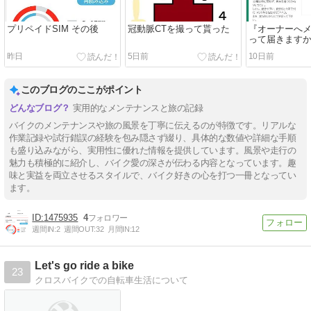
プリペイドSIM その後
冠動脈CTを撮って貰った
『オーナーへ
って届きます
昨日
5日前
10日前
このブログのここがポイント
実用的なメンテナンスと旅の記録
バイクのメンテナンスや旅の風景を丁寧に伝えるのが特徴です。リアルな
作業記録や試行錯誤の経験を包み隠さず綴り、具体的な数値や詳細な手順
も盛り込みながら、実用性に優れた情報を提供しています。風景や走行の
魅力も積極的に紹介し、バイク愛の深さが伝わる内容となっています。趣
味と実益を両立させるスタイルで、バイク好きの心を打つ一冊となってい
ます。
1475935
4
週間IN:
2
週間OUT:
32
月間IN:
12
Let's go ride a bike
23
クロスバイクでの自転車生活について