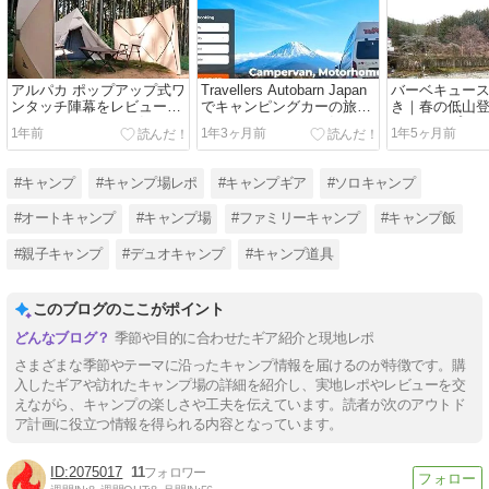
アルパカ ポップアップ式ワ
Travellers Autobarn Japan
バーベキュー
ンタッチ陣幕をレビュー｜
でキャンピングカーの旅！
き｜春の低山
おすすめポイントと気にな
おすすめポイントと気にな
オキャンプ
1年前
1年3ヶ月前
1年5ヶ月前
った点
った点
#キャンプ
#キャンプ場レポ
#キャンプギア
#ソロキャンプ
#オートキャンプ
#キャンプ場
#ファミリーキャンプ
#キャンプ飯
#親子キャンプ
#デュオキャンプ
#キャンプ道具
このブログのここがポイント
季節や目的に合わせたギア紹介と現地レポ
さまざまな季節やテーマに沿ったキャンプ情報を届けるのが特徴です。購
入したギアや訪れたキャンプ場の詳細を紹介し、実地レポやレビューを交
えながら、キャンプの楽しさや工夫を伝えています。読者が次のアウトド
ア計画に役立つ情報を得られる内容となっています。
2075017
11