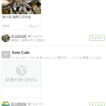
第八回 福岡三日月会
5年前
1882940
4
週間IN:
1
週間OUT:
2
月間IN:
2
Soto Cafe
27
ストームクッカーを使ったレシピ集です。ソトでも美味しいものが食べたい！アウトドアクッキングの楽しさと美味しさは無限大！
1489292
2