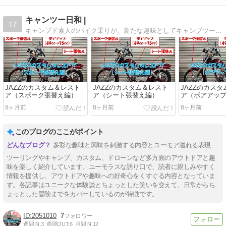
キャンツー日和 |
17
キャンプド素人のバイク乗りが、新たな趣味としてキャンプツーリングを開始し、キャンプマスターになるまでを綴るブログです。果たして、おっさんはキャンプマスターになれるのか？
JAZZのカスタム＆レスト
JAZZのカスタム＆レスト
JAZZのカス
ア（スポーク張替え編）
ア（シート張替え編）
ア（ボアアッ
8ヶ月前
8ヶ月前
8ヶ月前
このブログのここがポイント
多彩な趣味と興味を刺激する内容とユーモア溢れる表現
ツーリングやキャンプ、カスタム、ドローンなど多方面のアウトドアと趣
味を楽しく紹介しています。ユーモラスな語り口で、読者に親しみやすく
情報を提供し、アウトドアや趣味への好奇心をくすぐる内容となっていま
す。各記事はユニークな体験談とちょっとした笑いを交えて、日常からち
ょっとした冒険までをカバーしているのが特徴です。
2051010
7
週間IN:
3
週間OUT:
6
月間IN:
12