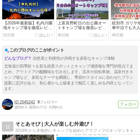
【2026年最新版】札内川園
上富良野町日の出公園オー
紋別市 ガリヤ
地キャンプ場を徹底レビュ
トキャンプ場を徹底レビュ
車中泊でも大
ー！
ー！ラベンダーと十勝岳を
22日前
36日前
49日前
望む北海道屈指の高規格キ
ャンプ場
このブログのここがポイント
自然美と利便性が共鳴する多彩なキャンプ体験
北海道の四季折々を彩る絶景スポットとキャンプ場情報を専門的視点でま
とめ、アウトドアの醍醐味を引き出します。流氷や自転車旅、温泉付きキ
ャンプ場など、多彩なテーマを網羅し、季節やスタイルに合わせたプラン
提案に定評があり、初心者から上級者まで幅広く楽しめる内容となってい
ます。
2045242
8
週間IN:
9
週間OUT:
12
月間IN:
21
そとあそび | 大人が楽しむ外遊び！
11
2019年から本格的にキャンプを始めたアラフィフのオッサンキャンパーです。東京の東側在住で、主に関東近郊エリアのキャンプ場を中心に遊んでいます。メインはソロキャンプですが、息子や友人とのデュオキャンプも楽しんでいます。