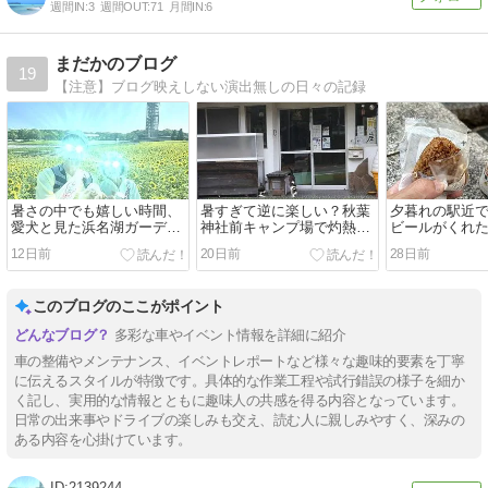
週間IN:
3
週間OUT:
71
月間IN:
6
まだかのブログ
19
【注意】ブログ映えしない演出無しの日々の記録
暑さの中でも嬉しい時間、
暑すぎて逆に楽しい？秋葉
夕暮れの駅近
愛犬と見た浜名湖ガーデン
神社前キャンプ場で灼熱ソ
ビールがくれ
パークのひまわり
ロキャンプ
12日前
20日前
28日前
このブログのここがポイント
多彩な車やイベント情報を詳細に紹介
車の整備やメンテナンス、イベントレポートなど様々な趣味的要素を丁寧
に伝えるスタイルが特徴です。具体的な作業工程や試行錯誤の様子を細か
く記し、実用的な情報とともに趣味人の共感を得る内容となっています。
日常の出来事やドライブの楽しみも交え、読む人に親しみやすく、深みの
ある内容を心掛けています。
2139244