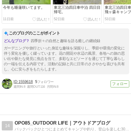
今年も睡蓮咲いてます。
東北三泊四日車中泊 四日目
東北三泊四日車
帰宅。
飛ヶ森キャン
11日前
52日前
53日前
このブログのここがポイント
四季折々の自然と趣味を語る癒しの継続録
ガーデニングや旅行といった身近な趣味を深掘りし、季節や環境の変化に
伴う変化を優しく綴っています。花の開花や水辺の風景、各地への旅の思
い出や新たな発見に焦点を当て、多彩なエピソードを通じて丁寧な暮らし
の一端を伝える内容です。活動の記録と共に日常のささやかな喜びを共有
し、心に安らぎをもたらします。
1559618
5
週間IN:
8
週間OUT:
116
月間IN:
8
OPO85_OUTDOOR LIFE｜アウトドアブログ
14
バックパックひとつにまとめてキャンプや釣り、登山を楽しむ30代・使っている道具の事や、体験・ノウハウなんかを記事にしています