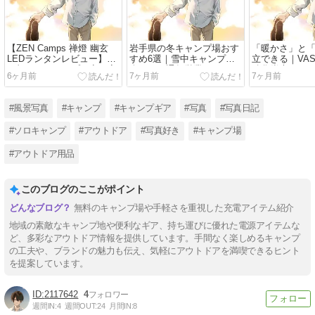
【ZEN Camps 禅燈 幽玄
岩手県の冬キャンプ場おす
「暖かさ」と
LEDランタンレビュー】和
すめ6選｜雪中キャンプが
立できる｜VAST
の灯りがキャンプの夜を変
楽しめる通年営業スポット
酸化炭素チェ
6ヶ月前
7ヶ月前
7ヶ月前
える
を紹介
ビュー
#風景写真
#キャンプ
#キャンプギア
#写真
#写真日記
#ソロキャンプ
#アウトドア
#写真好き
#キャンプ場
#アウトドア用品
このブログのここがポイント
無料のキャンプ場や手軽さを重視した充電アイテム紹介
地域の素敵なキャンプ地や便利なギア、持ち運びに優れた電源アイテムな
ど、多彩なアウトドア情報を提供しています。手間なく楽しめるキャンプ
の工夫や、ブランドの魅力も伝え、気軽にアウトドアを満喫できるヒント
を提案しています。
2117642
4
週間IN:
4
週間OUT:
24
月間IN:
8