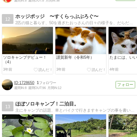
週間IN:
8
週間OUT:
8
月間IN:
56
ホッジポッジ 〜すくらっぷぶろぐ〜
12
2匹の猫と暮らす、50を過ぎたおっさんの日々の様子を、だらだらと書いていきます。
ソロキャンプデビュー！
謹賀新年（令和5年）
たまには、い
（4）
3年前
3年前
4年前
1728650
1
週間IN:
8
週間OUT:
96
月間IN:
12
ほぼソロキャンプ！二泊目。
13
主にキャンプの話題、車とバイクで行きますキャンプの事を書いてます。車とバイクで4ジーズンキャンプやってます。主にソロで