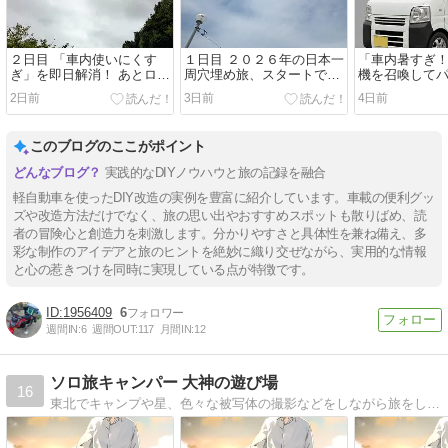
２日目 「車内使いにくす
１日目 ２０２６年の日本一
「車内暑すぎ
ぎ」を即日解消！ あとロー
周穴埋め旅、スタートで
機を召喚して
カルチェーン「あじへい」
す！（静岡県磐田市→三重
了！ ギリギリ
2日前
3日前
4日前
のラーメンは美味しかった
県四日市市）
日の出発へ。
ぞ（三重県四日市市→三重
県多気郡大台町）
このブログのここがポイント
実践的なDIYノウハウと旅の記録を融合
軽自動車を使ったDIY改造の実例を豊富に紹介しています。車載の便利グッ
ズや改造方法だけでなく、旅の思い出やおすすめスポットも散りばめ、読
者の冒険心と創造力を刺激します。分かりやすさと具体性を兼ね備え、多
彩な制作のアイデアと旅のヒントを絶妙に織り交ぜながら、実用的な情報
と心の惹きつけを同時に実現している点が特徴です。
1956409
6
週間IN:
6
週間OUT:
117
月間IN:
12
ソロ旅キャンパー 大神の遊び場
16
東北でキャンプや星、色々な被写体の撮影などをしながら旅をしています。