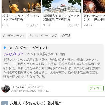
横浜ベイエリアの注目イベ
横浜港客船カレンダーと観
夏休みの花火
ント 2026年8月
光船情報 2026年8月
ンダー 伊豆半島 
8日前
9日前
25日前
#レザークラフト
#キャンプツーリング
#MT25
このブログのここがポイント
イベントや風景を多角的に紹介
多彩なジャンルの記事を取り扱い、地域の祭典や観光、趣味のクラフト、
アウトドア用品などを幅広く取り上げる。季節や季節行事の詳細情報を明
確に伝え、訪れる足を早める促進力を持つのが特徴。実用的な案内と感性
を刺激する描写を巧みに融合させ、読者が次の計画や趣味の活動に自然と
興味を持つ仕掛けとなっている。
2027379
14
週間IN:
30
週間OUT:
70
月間IN:
124
八尾人（やおんちゅ）番外地〜