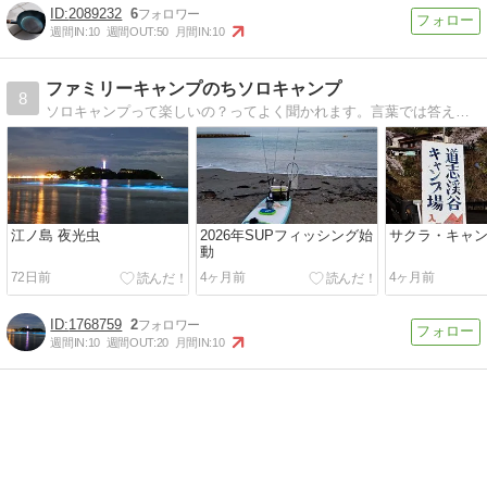
2089232
6
週間IN:
10
週間OUT:
50
月間IN:
10
ファミリーキャンプのちソロキャンプ
8
ソロキャンプって楽しいの？ってよく聞かれます。言葉では答えられません。でも写真で伝える努力してます。
江ノ島 夜光虫
2026年SUPフィッシング始
サクラ・キャ
動
72日前
4ヶ月前
4ヶ月前
1768759
2
週間IN:
10
週間OUT:
20
月間IN:
10