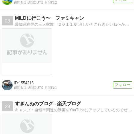
週間IN:
1
週間OUT:
1
月間IN:
2
MILDに行こう〜 ファミキャン
28
愛知県在住の三人家族 ２０１１夏 涼しいとこ行きたいね〜から始まりました
1554215
週間IN:
1
週間OUT:
0
月間IN:
1
すぎんぬのブログ - 楽天ブログ
29
キャンプ・自転車関連の動画をYouTubeにアップしているのでぜひ見てください。楽しいチャンネルになるように頑張ります。