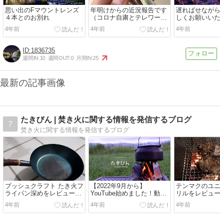
思い出のFマウントレンズ
年明けからの近況報告です
遅ればせなが
４本とのお別れ
（コロナ自粛とテレワーク
しくお願いい
中）
4年前
4年前
4年前
1836735
週間IN:
10
週間OUT:
0
月間IN:
25
最新の記事画像
たきびん | 焚き火に関する情報を発信するブログ
7
焚き火に関する情報を発信するブログ
ブッシュクラフト たき火フ
【2022年9月から】
テンマクのユ
ライパン深めをレビュー！
YouTube始めました！動画
リルをレビュ
焼く、蒸す、煮る、なんで
の見どころ、撮影の裏側な
頑丈でゴトク
4年前
4年前
4年前
もOKの頼れるやつ
ど書いていくよ
なグリルでし