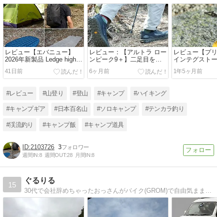
レビュー【エバニュー】
レビュー：【アルトラ ロー
レビュー【プリム
2026年新製品 Ledge highat
ンピーク9＋】二足目を購
インテグスト
/ carbon、SENDER 01、
入するほど山も街も欠かせ
境・悪天候で
41日前
6ヶ月前
1年5ヶ月前
CORE REST zzz
なくなったベストシューズ
ストーブ
R5D92W59、Pinnacle mat
100 T14/9
#レビュー
#山登り
#登山
#キャンプ
#ハイキング
#キャンプギア
#日本百名山
#ソロキャンプ
#テンカラ釣り
#渓流釣り
#キャンプ飯
#キャンプ道具
2103726
3
週間IN:
8
週間OUT:
28
月間IN:
8
ぐるりる
15
30代で会社辞めちゃったおっさんがバイク(GROM)で自由気ままにのんびり日本一周します。2018/03/01出発。アウトドア初心者、月予算10万円の貧乏旅。