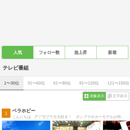
人気
フォロー数
急上昇
新着
テレビ番組
1〜30位
31〜60位
61〜90位
91〜120位
121〜150位
画像表示
文字表示
ベラホビー
1
こんにちは (^▽^)/プラモ大好き！ ガンプラやカーモデルが特に好きです。。。あと気になるテレビ番組も探索、共有してますが、かなーり偏ってます。。。よろしく、おねがいします。