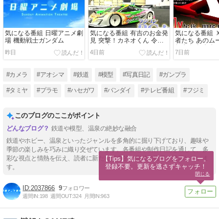
気になる番組 日曜アニメ劇
気になる番組 有吉のお金発
気になる番組 
場 機動戦士ガンダム
見 突撃！カネオくん 令和
者たち あのム
に再ブーム！RCカー
舞台裏 超合金
昨日
4日前
7日前
#カメラ
#アオシマ
#鉄道
#模型
#写真日記
#ガンプラ
#タミヤ
#プラモ
#ハセガワ
#バンダイ
#テレビ番組
#フジミ
このブログのここがポイント
鉄道や模型、温泉の絶妙な融合
鉄道やホビー、温泉といったジャンルを多角的に掘り下げており、趣味や
季節の楽しみを巧みに織り交ぜています。各番組や制作日記を通して、多
彩な視点と情熱を伝え、読者に新たな魅力的な趣味の世界を提示していま
【Tips】気になるブログをフォロー。

登録不要。更新を逃さずキャッチ！
す。
閉じる
2037866
9
週間IN:
198
週間OUT:
324
月間IN:
963