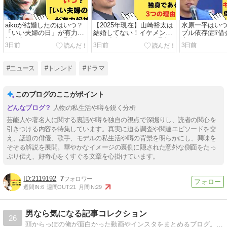
aikoが結婚したのはいつ？
【2025年現在】山崎裕太は
水原一平はい
「いい夫婦の日」が有力候
結婚してない！イケメンな
ブル依存症⁉借
補と言われる3つの理由！
のに独身である3つの理由
上か！
3日前
3日前
3日前
が衝撃的！
#ニュース
#トレンド
#ドラマ
このブログのここがポイント
人物の私生活や噂を鋭く分析
芸能人や著名人に関する裏話や噂を独自の視点で深掘りし、読者の関心を
引きつける内容を特集しています。真実に迫る調査や関連エピソードを交
え、話題の俳優、歌手、モデルの私生活や噂の背景を明らかにし、興味を
そそる解説を展開。華やかなイメージの裏側に隠された意外な側面をたっ
ぷり伝え、好奇心をくすぐる文章を心掛けています。
2119192
7
週間IN:
6
週間OUT:
21
月間IN:
29
男なら気になる記事コレクション
26
頭からっぽの俺が面白かった動画やインスタをまとめるブログ。 たまにストレス発散のための日記を書くよ。