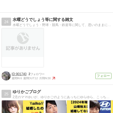
水曜どうでしょう等に関する雑文
24
水曜どうでしょう・野球・競馬・鉄道等に関して、思いのままに綴る雑文です
901740
2
週間IN:
6
週間OUT:
12
月間IN:
30
ゆりかごブログ
25
2児のママゆいが、ゆりかごのようにあっちにゆらゆら、こっちにゆらゆらしながら気になるトレンド情報を発信しています。