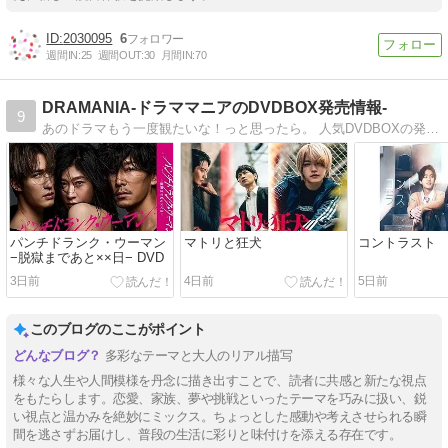
2030095
6
週間IN:
25
週間OUT:
30
月間IN:
70
DRAMANIA-ドラママニアのDVDBOX発売情報-
9
あのドラマもう一度観たいな！っと思ったら。 人気DVDBOXの発売情報をご紹介
パンチドランク・ウーマン
マトリと狂犬
コントラスト
−脱獄まであと××日− DVD
3日前
4日前
5日前
このブログのここがポイント
多彩なテーマと大人のリアル描写
様々な人生や人間模様を丹念に描き出すことで、読者に共感と新たな視点
をもたらします。恋愛、家族、夢や挑戦といったテーマを巧みに扱い、鋭
い視点と温かみを絶妙にミックス。ちょっとした感動や考えさせられる瞬
間を逃さずお届けし、普段の生活に彩りと味付けを添える存在です。