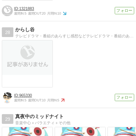
1321883
週間IN:
5
週間OUT:
20
月間IN:
10
からし谷
28
テレビドラマ・番組のあらすじ感想などテレビドラマ・番組のあらすじ感想など書いています
965330
週間IN:
5
週間OUT:
10
月間IN:
5
真夜中のミッドナイト
29
音楽中心＋バラエティ＋その他