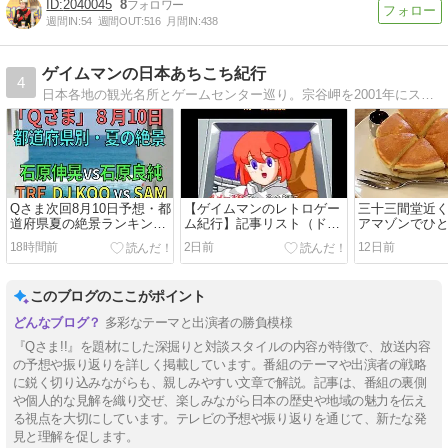
2040045
8
週間IN:
54
週間OUT:
516
月間IN:
438
ゲイムマンの日本あちこち紀行
4
日本各地の観光名所とゲームセンター巡り。宗谷岬を2001年にスタートし、18年かかってようやく京都府到達！
Qさま次回8月10日予想・都
【ゲイムマンのレトロゲー
三十三間堂近
道府県夏の絶景ランキン
ム紀行】記事リスト（ドラ
アマゾンでひ
グ！石原伸晃vs良純【Qさ
クエ・ポートピア・スト
本縦断紀行246
18時間前
2日前
12日前
ま優勝への道89】
II・高橋名人等）
＞
このブログのここがポイント
多彩なテーマと出演者の勝負模様
『Qさま!!』を題材にした深掘りと対談スタイルの内容が特徴で、放送内容
の予想や振り返りを詳しく掲載しています。番組のテーマや出演者の戦略
に鋭く切り込みながらも、親しみやすい文章で解説。記事は、番組の裏側
や個人的な見解を織り交ぜ、楽しみながら日本の歴史や地域の魅力を伝え
る視点を大切にしています。テレビの予想や振り返りを通じて、新たな発
見と理解を促します。