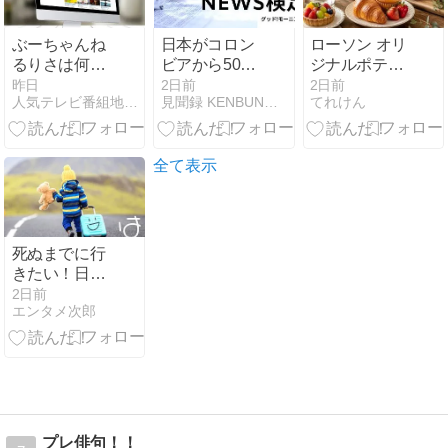
ぶーちゃんね
日本がコロン
ローソン オリ
るりさは何
ビアから50%
ジナルポテト
者？年齢や大
以上輸入する
チップス5万
昨日
2日前
2日前
人気テレビ番組地域別放送曜日と時間
見聞録 KENBUNROKU
てれけん
学！ホームレ
ものは?
名無料クーポ
スまなみとの
【NEWS検
ンプレゼント
関係も！
定】
キャンペーン
全て表示
死ぬまでに行
きたい！日本
のホテル｜四
2日前
エンタメ次郎
国地方（徳
島、香川、愛
媛、高知）
プレ俳句！！