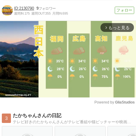
2130790
9
週間IN:
175
週間OUT:
355
月間IN:
695
もっと見る
arrow_forward_ios
Powered by 
GliaStudios
Mute
たかちゃんさんの日記
3
テレビ好きのたかちゃんさんがテレビ番組や猫ピッチャーや映画や本などを紹介しております。