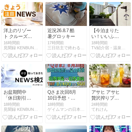
洋上のリゾー
近況26.8.7 酷
【今泊まりた
ト クルーズ船
暑グロッキー
い！いいふろ
が人気で予約
温泉宿】「仙
16時間前
17時間前
18時間前
見聞録 KENBUNROKU
三日坊主で終わる日記 - 楽天ブログ
TV紹介宿・温泉施設を調べてみた
殺到【きょう
台・秋保温
注目NEWS】
泉」400年の
歴史を誇る老
舗旅館を受け
継ぐ宿
お盆期間中
Qさま次回8月
アサヒ アサヒ
「休日割引」
10日予想・都
贅沢搾りプレ
が適用される
道府県夏の絶
ミアム18万
18時間前
18時間前
24時間前
見聞録 KENBUNROKU
ゲイムマンの日本あちこち紀行
てれけん
日は？
景ランキン
3000名コンビ
【NEWS検
グ！石原伸晃
ニ無料クーポ
定】
vs良純【Qさ
ンプレゼント
ま優勝への道
キャンペーン