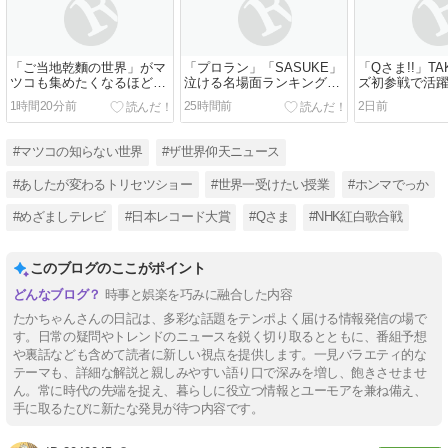
「ご当地乾麵の世界」がマ
「プロラン」「SASUKE」
「Qさま!!」TA
ツコも集めたくなるほど必
泣ける名場面ランキング
ズ初参戦で活
見だ
BEST10を予想した
1時間20分前
25時間前
2日前
#マツコの知らない世界
#ザ世界仰天ニュース
#あしたが変わるトリセツショー
#世界一受けたい授業
#ホンマでっか
#めざましテレビ
#日本レコード大賞
#Qさま
#NHK紅白歌合戦
このブログのここがポイント
時事と娯楽を巧みに融合した内容
たかちゃんさんの日記は、多彩な話題をテンポよく届ける情報発信の場で
す。日常の疑問やトレンドのニュースを鋭く切り取るとともに、番組予想
や裏話なども含めて読者に新しい視点を提供します。一見バラエティ的な
テーマも、詳細な解説と親しみやすい語り口で深みを増し、飽きさせませ
ん。常に時代の先端を捉え、暮らしに役立つ情報とユーモアを兼ね備え、
手に取るたびに新たな発見が待つ内容です。