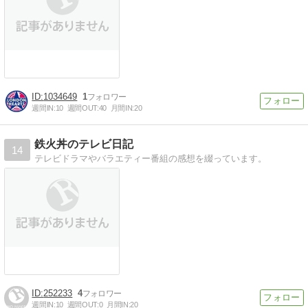
1034649
1
週間IN:
10
週間OUT:
40
月間IN:
20
鉄火丼のテレビ日記
14
テレビドラマやバラエティー番組の感想を綴っています。
252233
4
週間IN:
10
週間OUT:
0
月間IN:
20