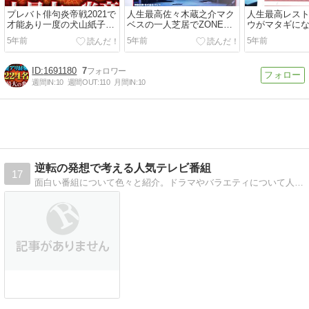
プレバト俳句炎帝戦2021で
人生最高佐々木蔵之介マク
人生最高レス
才能あり一度の犬山紙子が
ベスの一人芝居でZONEに
ウがマタギに
下克上！
入った話！
アする事
5年前
5年前
5年前
1691180
7
週間IN:
10
週間OUT:
110
月間IN:
10
逆転の発想で考える人気テレビ番組
17
面白い番組について色々と紹介。ドラマやバラエティについて人気番組を紹介。