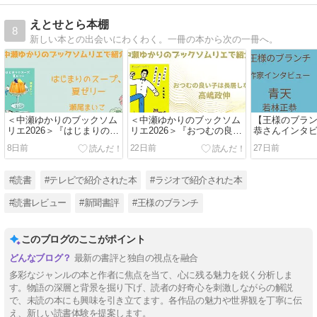
えとせとら本棚
8
新しい本との出会いにわくわく。一冊の本から次の一冊へ。
＜中瀬ゆかりのブックソム
＜中瀬ゆかりのブックソム
【王様のブラ
リエ2026＞『はじまりのス
リエ2026＞『おつむの良い
恭さんインタ
ープ、夏ゼリー』 瀬尾まい
子は長居しない』高嶋政伸
＞（2026年7月
8日前
22日前
27日前
こ著の紹介
著の紹介
#読書
#テレビで紹介された本
#ラジオで紹介された本
#読書レビュー
#新聞書評
#王様のブランチ
このブログのここがポイント
最新の書評と独自の視点を融合
多彩なジャンルの本と作者に焦点を当て、心に残る魅力を鋭く分析しま
す。物語の深層と背景を掘り下げ、読者の好奇心を刺激しながらの解説
で、未読の本にも興味を引き立てます。各作品の魅力や世界観を丁寧に伝
え、新しい読書体験を提案します。