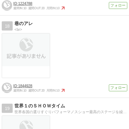
1224788
週間IN:
10
週間OUT:
20
月間IN:
10
巷のアレ
18
<br>
1844928
週間IN:
10
週間OUT:
20
月間IN:
10
世界１のＳＨＯＷタイム
19
世界各国の選りすぐりパフォーマノスショー最高のステージを繰り広げる夢のステージショー番組!