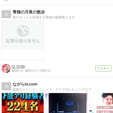
青猫の月夜の散歩
15
夜のネットを徘徊する青猫の秘密教えます
75789
週間IN:
10
週間OUT:
0
月間IN:
15
ながらtv.com
16
最新のトレンド、ニュース、ドラマのレビューブログ