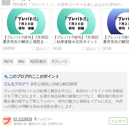
7
TBS系列『プレバト！！』の俳句コーナーを楽しみながら俳句の超初心者が勉強していくブログです。『プレバト！！』の番組内容や、俳句用語や季語、おもしろい俳句などを載せていきます。
【プレバト!!俳句】7月30日
【プレバト!!俳句】7月30日
【プレバト!!俳
夏井先生の解説と感想まと
｜結果速報＆注目ポイント
夏井先生の解
め
め
1時間前
6日前
9日前
#俳句
#tbs
#浜田雅功
#プレバト
このブログのここがポイント
多彩な挑戦と詳細な解説展開
テレビの俳句バトルの結果と解説を中心に、各回のハイライトや出演者紹
介を丁寧に伝えます。お題や採点結果の速報だけでなく、解説者の視点や
舞台裏の様子も丁寧にフォロー。俳句の魅力と熱戦をリアルに伝え、句作
への関心や理解を深める役割を果たします。
2119939
5
週間IN:
30
週間OUT:
120
月間IN:
170