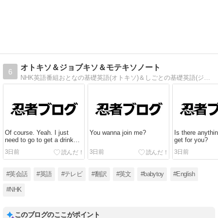
オトキソ＆ジョブキソ＆モテキソノート
6
NHK英語番組おとなの基礎英語(オトキソ)＆しごとの基礎英語(ジョブキソ)＆おもてなしの基礎英語(モテキソ)のキーフレーズまとめ。
Of course. Yeah. I just
You wanna join me?
Is there anythi
need to go to get a drink
get for you?
first.
3日前
3日前
3日前
#英会話
#英語
#テレビ
#翻訳
#英文
#babytoy
#English
#NHK
このブログのここがポイント