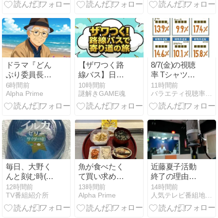
め
ジレシピ＆焼
19日？しあわ
肉きんぐラザ
せ増幅中～♪
ニア・丸亀製
麺明太リゾッ
ト裏ワザまと
め
ドラマ『どん
【ザワつく路
8/7(金)の視聴
ぶり委員長』
線バス】日本
率 Tシャツが
に、食べたい
橋三越デパ地
乾くまで、J1
6時間前
10時間前
11時間前
Alpha Prime
謎解きGAME魂
バラエティ視聴率速報
が止まらない
下の日本橋三
開幕記念マッ
越のバニラス
チ 横浜F・マ
イーツ専門店
リノス×鹿島
＆高級チョコ
アントラー
のお店はど
ズ、リーガル
こ？【8月7日
ビート ほか
放送】
毎日、大野く
魚が食べたく
近藤夏子活動
んと刻む時(〃
て買い求めた
終了の理由は
▽〃)はや19
“ イワシの缶
なぜ？ 重岡大
12時間前
13時間前
14時間前
TV番組紹介所
Alpha Prime
人気テレビ番組地域別放送曜日と時間
日・・・まだ
詰 ” に舌打ち
毅結婚説はデ
19日？しあわ
し
マ？
せ増幅中～♪