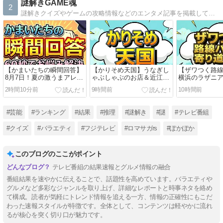
謎解きGAME魂
2
謎解きクイズやゲームの攻略情報などのエンタメ記事を掲載しています。ゲームは主にロマサガRS、ロマサガ2リメイク、ドラクエ3リメイク、モンハンライズ、桃鉄、原神、アサクリオデッセイなどの攻略記事があります。
【かまいたちの瞬間回答】
【かりそめ天国】うなぎし
【ザワつく路
8月7日！夏の激うまアレン
ゃぶしゃぶのお店＆近江牛
横浜のラザニ
ジレシピ＆焼肉きんぐラザ
の宿はどこ？大津「おゝ
こ？相鉄ジョ
2時間10分前
9時間前
10時間前
ニア・丸亀製麺明太リゾッ
杉」＆信楽「欅の宿 縁」を
ビカ」＆崎陽
ト裏ワザまとめ
事前調査【8月7日放送】
イズ結果【8月
#芸能
#ランキング
#結果
#推理
#謎解き
#謎
#テレビ番組
#クイズ
#バラエティ
#フジテレビ
#ロマサガrs
#ぽかぽか
このブログのここがポイント
テレビ番組の結果速報とグルメ情報の融合
番組結果を速やかに伝えることで、話題性を高めています。バラエティや
グルメなど多彩なジャンルを取り上げ、詳細なレポートと時事ネタを絡め
て構成。読者が気軽にトレンド情報を追える一方、情報の正確性にもこだ
わった速報スタイルが特徴です。全体として、コンテンツは軽やかに流れ
るが核心を突く切り口が魅力です。