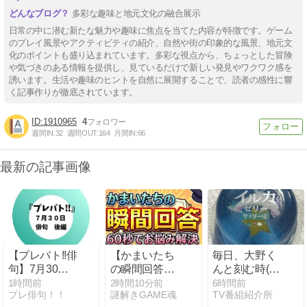
多彩な趣味と地元文化の融合展示
日常の中に潜む新たな魅力や趣味に焦点を当てた内容が特徴です。ゲーム
のプレイ風景やアクティビティの紹介、自然や街の印象的な風景、地元文
化のポイントも盛り込まれています。多彩な視点から、ちょっとした冒険
や気づきのある情報を提供し、見ているだけで新しい発見やワクワク感を
誘います。生活や趣味のヒントを自然に展開することで、読者の感性に響
く記事作りが徹底されています。
1910965
4
週間IN:
32
週間OUT:
164
月間IN:
66
最新の記事画像
【プレバト!!俳
【かまいたち
毎日、大野く
句】7月30日
の瞬間回答】
んと刻む時(〃
夏井先生の解
8月7日！夏の
▽〃)はや19
1時間前
2時間10分前
6時間前
プレ俳句！！
謎解きGAME魂
TV番組紹介所
説と感想まと
激うまアレン
日・・・まだ