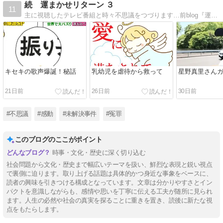
続 運まかせリターン ３
11
主に視聴したテレビ番組と時々不思議をつづります…前blog『運まかせ☆彡リターン』の続編
キセキの歌声爆誕！秘話
乳幼児を虐待から救って
星野真里さん
21日前
26日前
30日前
#不思議
#感動
#未解決事件
#冤罪
このブログのここがポイント
時事・文化・歴史に深く切り込む
社会問題から文化・歴史まで幅広いテーマを扱い、鮮烈な表現と鋭い視点
で裏側に迫ります。取り上げる話題は具体的かつ身近な事象をベースに、
読者の興味を引きつける構成となっています。文章は分かりやすさとイン
パクトを意識しながらも、感情や思いを丁寧に伝える工夫が随所に見られ
ます。人生の必然や社会の真実を探ることに重きを置き、読後に新たな視
点をもたらします。