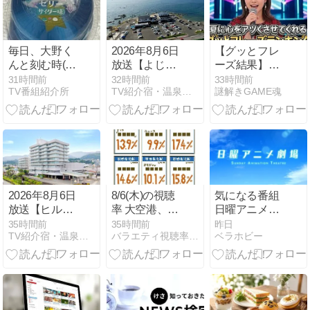
89】
毎日、大野く
2026年8月6日
【グッとフレ
んと刻む時(〃
放送【よじご
ーズ結果】8
▽〃)はや19
じDays】疲れ
月6日「夏に
31時間前
32時間前
33時間前
TV番組紹介所
TV紹介宿・温泉施設を調べてみた
謎解きGAME魂
日・・・まだ
を癒やす東京
心をアツくさ
19日？しあわ
湾を一望出来
せる」名歌詞
せ増幅中～♪
る天然温泉
TOP30発表！
1位サザン
「真夏の果
実」2位ミセ
ス！大泉洋・
アスリートの
2026年8月6日
8/6(木)の視聴
気になる番組
支え曲完全ま
放送【ヒルナ
率 大空港、ゴ
日曜アニメ劇
とめ
ンデス！】友
ールデンタッ
場 機動戦士ガ
35時間前
35時間前
昨日
TV紹介宿・温泉施設を調べてみた
バラエティ視聴率速報
ベラホビー
近の夏旅スペ
グ、東野圭吾
ンダム
シャル！大江
ドラマSP「手
戸温泉1万円
紙」、トーク
台ホテル
ィーンズ、ラ
ストノート ほ
か