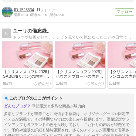
1523334
11
週間IN:
54
週間OUT:
96
月間IN:
234
ユーリの備忘録。
5
ドラマや映画が好き。テレビを見ていて気になったことや日常で気になったことの備忘録です。
【クリスマスコフレ2026】
【クリスマスコフレ2026】
【クリスマスコ
SABON(サボン)の内容･発
ハウスオブローゼの内容･
ランコムの内容
売日･予約日･予約方法･通
発売日･予約日･予約方法･
約日･予約方法
9日前
10日前
10日前
販情報!
通販情報!
このブログのここがポイント
季節限定と多彩な商品が魅力的
多彩なブランドが季節ごとに発信する福袋は、オリジナルグッズや限定ア
イテムが満載で、その時期ならではの楽しみを提供します。価格設定やラ
インアップも各ブランドの色を反映しており、こだわりの内容が特徴的で
す。予約や通販の詳細も随時更新され、多くのアイテムが実用性と贅沢さ
を併せ持つラインナップとなっています。新しいシーズンの開幕を告げる