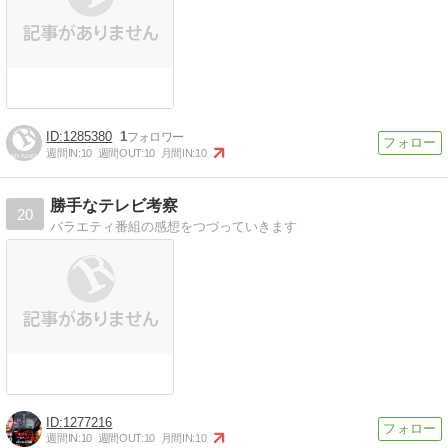
1285380
1
週間IN:
10
週間OUT:
10
月間IN:
10
勝手なテレビ考察
20
バラエティ番組の感想をつづっていきます
1277216
週間IN:
10
週間OUT:
10
月間IN:
10