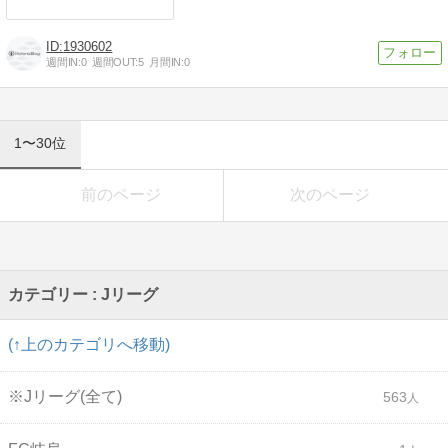
1930602
週間IN:
0
週間OUT:
5
月間IN:
0
1〜30位
前のページ
次のページ
カテゴリー : Jリーグ
(↑上のカテゴリへ移動)
※Jリーグ(全て)
563