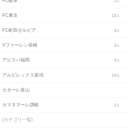
FC岐阜
1
FC東京
13
FC町田ゼルビア
3
Vファーレン長崎
2
アビスパ福岡
3
アルビレックス新潟
14
カターレ富山
カマタマーレ讃岐
1
(カテゴリ一覧)