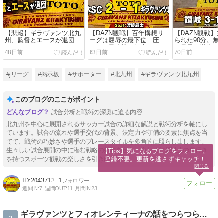
【悲報】ギラヴァンツ北九
【DAZN観戦】百年構想リ
【DAZN観戦
州、監督とエースが退団
ーグは屈辱の最下位…圧倒
られた90分。
された最終戦｜栃木SC 2-1
で黒星｜讃岐 3
48日前
63日前
70日前
ギラヴァンツ北九州
#jリーグ
#掲示板
#サポーター
#北九州
#ギラヴァンツ北九州
このブログのここがポイント
試合分析と戦術の深奥に迫る内容
北九州を中心に展開されるサッカー試合の詳細な解説と戦術分析を軸にし
ています。試合の流れや選手交代の背景、決定力や守備の要素に焦点を当
てて、戦術の巧妙さや選手のプレースタイルを多角的に照らし出します。
生々しい試合展開の中に潜む戦略の妙味を伝え、単なる結果以上の奥行き
【Tips】気になるブログをフォロー。

登録不要。更新を逃さずキャッチ！
を持つスポーツ観戦の楽しさを引き出します。
閉じる
2043713
1
週間IN:
7
週間OUT:
11
月間IN:
23
ギラヴァンツとフィオレンティーナの話をつらつらするブログ