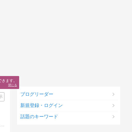
できます。
閉じる
ブログリーダー
示
新規登録・ログイン
話題のキーワード
食べたり出歩いたりしたことを記録するブログです。主にインスタント、チルドのラーメンや焼きそばなど麺類を取り上げています。たまに出歩いた先のお店で食べたことについても記録しています。