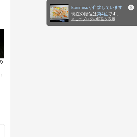
kanimisoが自炊しています
現在の順位は
第4位
です。
≫
このブログの順位を表示
の