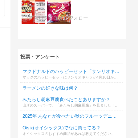
質３０ｇ 塩分６ｇ制限 カリウム・リン制限無しクレアチニン４〜６ 尿タンパク３+ 評価、寸評は主観的な基準です。その点十分にご了…
投票・アンケート
マクドナルドのハッピーセット「サンリオキャラクターズ」どれが欲しい？
マックのハッピーセットにサンリオキャラが4月10日から登場🍔
ラーメンの好きな味は何？
みたらし胡麻豆腐食べたことありますか？
山形のスーパーで、「みたらし胡麻豆腐」を見ました！地元のスーパーで見かけたことがなく、すごく気になりました。
2025年 あなたが食べたい秋のフルーツデニッシュは？
Oisix(オイシックス)でなに買ってる？
オイシックスのおすすめ商品があれば教えてください。