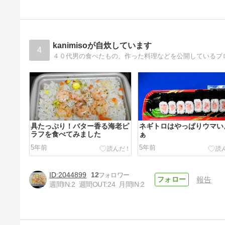
kanimisoが自炊しています
4
具たっぷり！バター香る海老ピ
ネギトロはやっぱりウマい
ラフを食べてみました
ぁ
5年前
5年前
2044899
12
報告
週間IN:
2
週間OUT:
24
月間IN:
2
菊水の生ラーメンを食べてみま