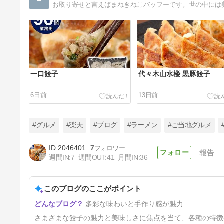
一口餃子
代々木山水楼 黒豚餃子
6日前
13日前
#グルメ
#楽天
#ブログ
#ラーメン
#ご当地グルメ
2046401
7
報告
週間IN:
7
週間OUT:
41
月間IN:
36
もっちり餃子
このブログのここがポイント
48日前
多彩な味わいと手作り感が魅力
さまざまな餃子の魅力と美味しさに焦点を当て、各種の特徴