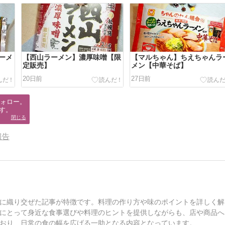
ーメ
【西山ラーメン】濃厚味噌【限
【マルちゃん】ちえちゃんラ
定販売】
メン【中華そば】
20日前
27日前
ォロー。

す。
閉じる
報告
に織り交ぜた記事が特徴です。料理の作り方や味のポイントを詳しく解
にとって身近な食事選びや料理のヒントを提供しながらも、店や商品へ
おり、日常の食の幅を広げる一助となる内容となっています。