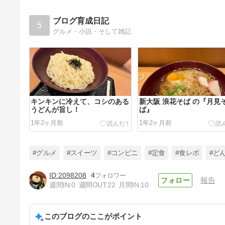
した
6年前
ブログ育成日記
5
グルメ・小説・そして雑記
キンキンに冷えて、コシのある
新大阪 浪花そば の『月見
うどんが旨し！
ば』
1年2ヶ月前
1年2ヶ月前
#グルメ
#スイーツ
#コンビニ
#定食
#食レポ
#ど
2098208
4
報告
週間IN:
0
週間OUT:
22
月間IN:
10
あっさり食べやすき味わい、や
よい軒の定番定食。
このブログのここがポイント
1年2ヶ月前