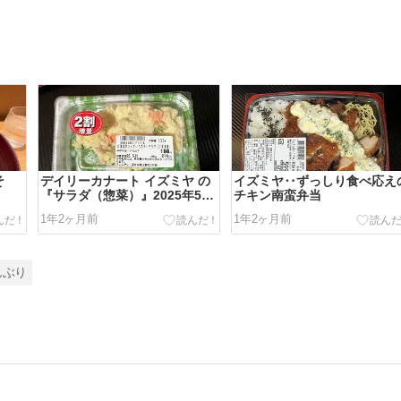
そ
デイリーカナート イズミヤ の
イズミヤ‥ずっしり食べ応え
『サラダ（惣菜）』2025年5
チキン南蛮弁当
月〜
1年2ヶ月前
1年2ヶ月前
んぶり