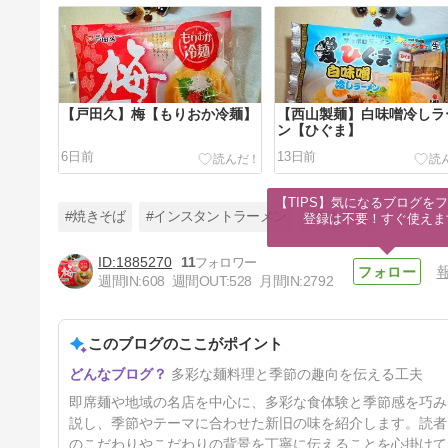
【戸田久】梅【もりおか冷麺】
【西山製麺】白味噌冷しラ
ン【ひぐま】
6日前
13日前
【TIPS】気になるブログをフ
#焼きそば
#インスタントラーメン
#チルド麺
登録は不要！すぐ使えま
1885270
11
週間IN:
608
週間OUT:
528
月間IN:
2792
【日清】ポックンミョン【焼そ
ばU.F.O.】
このブログのここがポイント
34日前
多彩な麺料理と季節の趣向を伝える工夫
即席麺や地域の名店を中心に、多彩な食体験と季節感を巧み
説し、季節やテーマに合わせた新旧の味を紹介します。読者
のこだわりやこだわりの背景を丁寧に伝えることを心掛けて