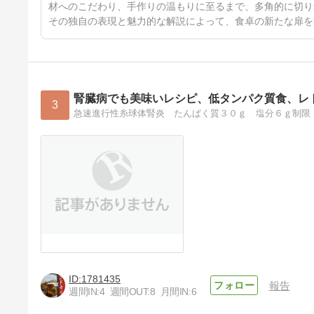
材へのこだわり、手作りの温もりに至るまで、多角的に切り
その独自の表現と魅力的な解説によって、食卓の新たな扉を
腎臓病でも美味いレシピ、低タンパク質食、レ
3
1781435
報告
週間IN:
4
週間OUT:
8
月間IN:
6