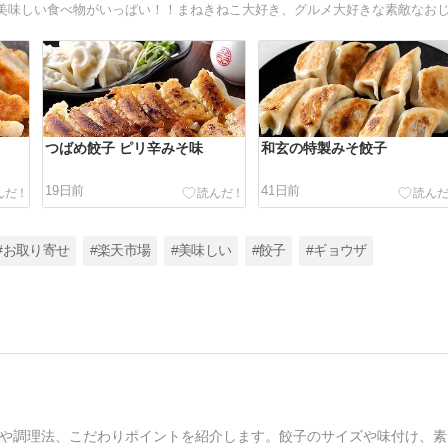
つばめ餃子 ピリ辛みそ味
和玄の特製みそ餃子
19日前
41日前
#お取り寄せ
#楽天市場
#美味しい
#餃子
#ギョウザ
や調理法、こだわりポイントを紹介します。餃子のサイズや味付け、素