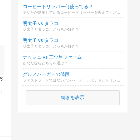
コーヒードリッパー何使ってる？
あなたが愛用しているコーヒードリッパーを教えてください（複数選択可）。材質や形状など、あなたのこだわりポイントをコメント欄から教えてもらえると嬉しいです！
明太子 vs タラコ
明太子とタラコ、どっちが好き？
４０代男の食べたもの、作った料理などを公開しているブログです。冷食やレトルト、カップラーメンなどのレビューが多めなので、よろしくお願いします。
明太子 vs タラコ
明太子とタラコ、どっちが好き？
ナッシュ vs 三ツ星ファーム
あなたならどちらを選ぶ？
グルメバーガーの値段
お
ファストフードではないハンバーガー、ポテトとドリンクのセットに出せる金額はいくらまで？
続きを表示