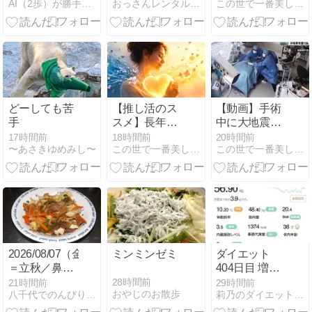
AI（2歩）が勝手に作るダイエットブログ（凡歩の）
おっさんレンタル（美魔おっさん活動記）健康＆美容ブログ
この世で一番美しく痩せるダイエット
ー爆走バトル
チ断食》
組織摘出、50
のゆくえ
代女性患者は
重篤状態
どーしても苦
【推し活のス
【動画】手術
手
スメ】長年苦
中に大地震！
しんでいた鬱
その時医師た
17時間前
18時間前
20時間前
〜あさきゆめみし〜
この世で一番美しく痩せるダイエット
この世で一番美しく痩せるダイエット
病から解放さ
ちは！「熊本
れた親友
総合病院」
2026/08/07（金）・
ミンミンゼミ
ダイエット
＝立秋／鼻の
404日目 増え
日＝・「プラ
続ける体重
28時間前
21時間前
29時間前
おやじのお散歩
八千代でのんびり暮らそう生活
莉乃のダイエット部屋 77kg → 56kg - 楽天ブログ
スマイナスゼ
よ、、、
ロ」(#^^#)／