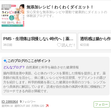
18
無添加レシピ！わくわくダイエット！
安心安全な無添加レシピや運動で健康的にダイエットの
体験談ブログです。
PMS・生理痛は我慢しない時代へ｜薬剤師がピルのオンライン診療「マイピル」を解説！
36日前
42日前
このブログのここがポイント
自然素材と科学を融合させた健康情報
腸内環境改善や美肌、心と体のバランスを重視した情報を提供します。薬
剤師の知見を活かし、体に優しいレシピや生活習慣、サプリメントの選び
方を紹介します。科学的根拠を基にした健康法や美容のコツを、シンプル
かつ具体的に解説しています。読者が自分自身の体調や美容に積極的にア
プローチできる内容が満載です。
1986964
9
週間IN:
10
週間OUT:
160
月間IN:
120