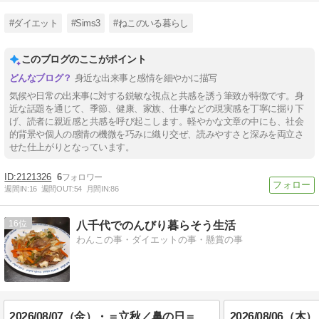
#ダイエット
#Sims3
#ねこのいる暮らし
このブログのここがポイント
身近な出来事と感情を細やかに描写
気候や日常の出来事に対する鋭敏な視点と共感を誘う筆致が特徴です。身
近な話題を通じて、季節、健康、家族、仕事などの現実感を丁寧に掘り下
げ、読者に親近感と共感を呼び起こします。軽やかな文章の中にも、社会
的背景や個人の感情の機微を巧みに織り交ぜ、読みやすさと深みを両立さ
せた仕上がりとなっています。
2121326
6
週間IN:
16
週間OUT:
54
月間IN:
86
16
八千代でのんびり暮らそう生活
わんこの事・ダイエットの事・懸賞の事
2026/08/07（金）・＝立秋／鼻の日＝・「プラスマイナスゼロ」(#^^#)／本日、金は、デイサービスの日／昨夕食_(_^_)_