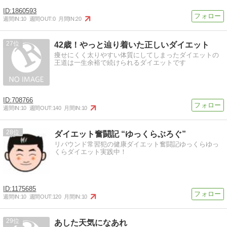
1860593
週間IN:
10
週間OUT:
0
月間IN:
20
27
42歳！やっと辿り着いた正しいダイエット
痩せにくく太りやすい体質にしてしまったダイエットの
王道は一生余裕で続けられるダイエットです
708766
週間IN:
10
週間OUT:
140
月間IN:
10
28
ダイエット奮闘記 “ゆっくらぶろぐ”
リバウンド常習犯の健康ダイエット奮闘記ゆっくらゆっ
くらダイエット実践中！
1175685
週間IN:
10
週間OUT:
120
月間IN:
10
29
あした天気になあれ