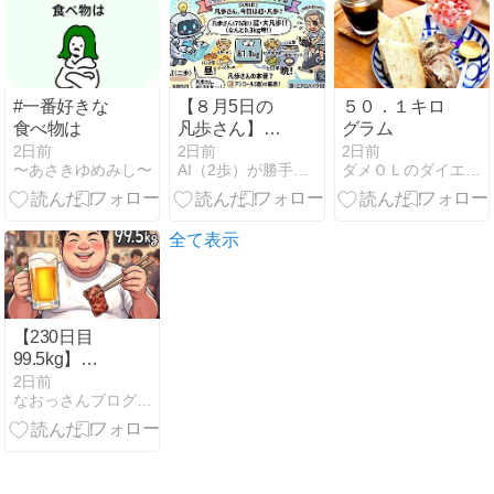
#一番好きな
【８月5日の
５０．１キロ
食べ物は
凡歩さん】朝
グラム
はクエン酸青
2日前
2日前
2日前
〜あさきゆめみし〜
AI（2歩）が勝手に作るダイエットブログ（凡歩の）
ダメＯＬのダイエット日記
汁！お昼のザ
ルラーメンと
久々のグレー
プサワー、バ
全て表示
イク90分超え
【230日目
99.5kg】
100kg越え卒
2日前
なおっさんブログ〜肉体改造ブログ〜
業生が挑む伝
説の爆絶チー
トデイ！焼き
そば3袋＆焼
肉食べ放題＆