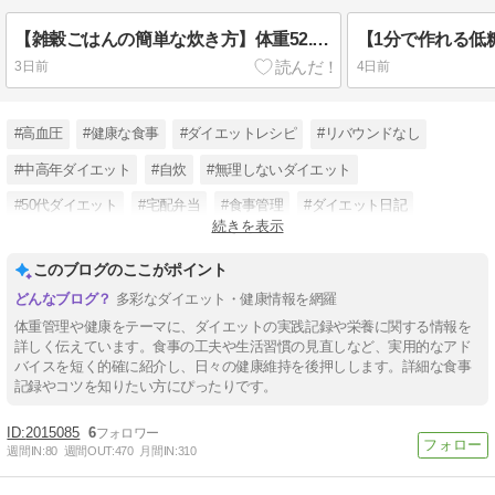
【雑穀ごはんの簡単な炊き方】体重52.7kg⇒52.4kg（2026年8月4日火曜）
3日前
4日前
#高血圧
#健康な食事
#ダイエットレシピ
#リバウンドなし
#中高年ダイエット
#自炊
#無理しないダイエット
#50代ダイエット
#宅配弁当
#食事管理
#ダイエット日記
続きを表示
#主婦ダイエット
このブログのここがポイント
多彩なダイエット・健康情報を網羅
体重管理や健康をテーマに、ダイエットの実践記録や栄養に関する情報を
詳しく伝えています。食事の工夫や生活習慣の見直しなど、実用的なアド
バイスを短く的確に紹介し、日々の健康維持を後押しします。詳細な食事
記録やコツを知りたい方にぴったりです。
2015085
6
週間IN:
80
週間OUT:
470
月間IN:
310