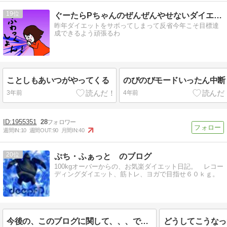
19
ぐーたらPちゃんのぜんぜんやせないダイエット
昨年ダイエットをサボってしまって反省今年こそ目標達
成できるよう頑張るわ
ことしもあいつがやってくる
のびのびモードいったん中断
3年前
4年前
1955351
28
週間IN:
10
週間OUT:
90
月間IN:
40
20
ぷち・ふぁっと のブログ
100kgオーバーからの、お気楽ダイエット日記。 レコー
ディングダイエット、筋トレ、ヨガで目指せ６０ｋｇ。
今後の、このブログに関して、、、です。