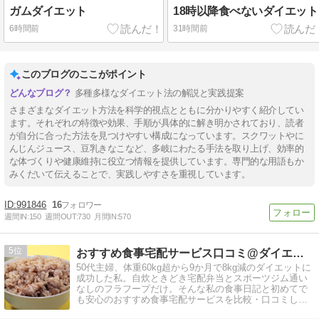
ガムダイエット
18時以降食べないダイエット
6時間前
31時間前
このブログのここがポイント
多種多様なダイエット法の解説と実践提案
さまざまなダイエット方法を科学的視点とともに分かりやすく紹介してい
ます。それぞれの特徴や効果、手順が具体的に解き明かされており、読者
が自分に合った方法を見つけやすい構成になっています。スクワットやに
んじんジュース、豆乳きなこなど、多岐にわたる手法を取り上げ、効率的
な体づくりや健康維持に役立つ情報を提供しています。専門的な用語もか
みくだいて伝えることで、実践しやすさを重視しています。
991846
16
週間IN:
150
週間OUT:
730
月間IN:
570
5
おすすめ食事宅配サービス口コミ@ダイエット
50代主婦、体重60kg超から9か月で8kg減のダイエットに
成功した私。自炊ときどき宅配弁当とスポーツジム通い
なしのフラフープだけ。そんな私の食事日記と初めてで
も安心のおすすめ食事宅配サービスを比較・口コミして
います。