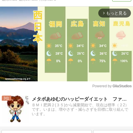
もっと見る
arrow_forward_ios
Powered by 
GliaStudios
Mute
3
メタボあゆむのハッピーダイエット ファイナル
ＢＭＩ肥満２(３５)から減量開始で、現在は標準（２2）
です。いまは、増やさず・減らさずを目標に取り組んで
います。