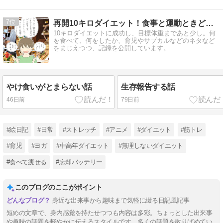
カラオケから
の深夜締めカ
7
再開10キロダイエット！食事と運動ときどき雑記
レーで完全解
10キロダイエットに成功し、目標体重まであと少し。何
放した神の一
を食べて、何をしたか、育児やサブカルなどのネタなど
日
をまじえつつ、記録を公開しています。
やけ食いがとまらない話
生存報告する話
46日前
79日前
#絵日記
#日常
#ストレッチ
#アニメ
#ダイエット
#筋トレ
#育児
#ヨガ
#中高年ダイエット
#無理しないダイエット
#食べて痩せる
#忘却バッテリー
このブログのここがポイント
身近な出来事から趣味まで気軽に綴る日記風記事
短めの文章で、身内感覚を持たせつつも内容は多彩。ちょっとした出来事
や趣味の話題を軽やかに伝えるスタイルです。多くの話題を散りばめてい