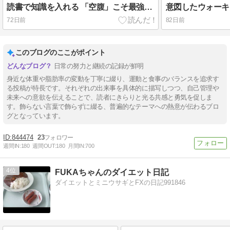
読書で知識を入れる 「空腹」こそ最強のクスリ
意図したウォーキ
72日前
82日前
このブログのここがポイント
日常の努力と継続の記録が鮮明
身近な体重や脂肪率の変動を丁寧に綴り、運動と食事のバランスを追求す
る投稿が特長です。それぞれの出来事を具体的に描写しつつ、自己管理や
未来への意欲を伝えることで、読者にきらりと光る共感と勇気を促しま
す。飾らない言葉で飾らずに綴る、普遍的なテーマへの熱意が伝わるブロ
グとなっています。
844474
23
週間IN:
180
週間OUT:
180
月間IN:
700
4
FUKAちゃんのダイエット日記
ダイエットとミニウサギとFXの日記991846