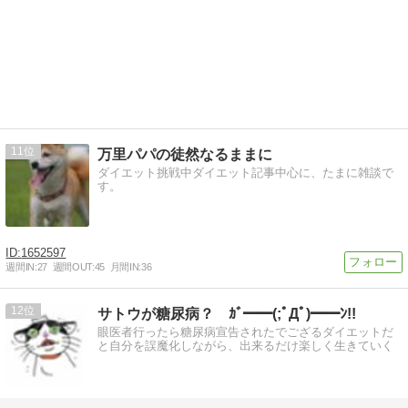
11
万里パパの徒然なるままに
ダイエット挑戦中ダイエット記事中心に、たまに雑談で
す。
1652597
週間IN:
27
週間OUT:
45
月間IN:
36
12
サトウが糖尿病？ ｶﾞ━━(;ﾟДﾟ)━━ﾝ!!
眼医者行ったら糖尿病宣告されたでござるダイエットだ
と自分を誤魔化しながら、出来るだけ楽しく生きていく