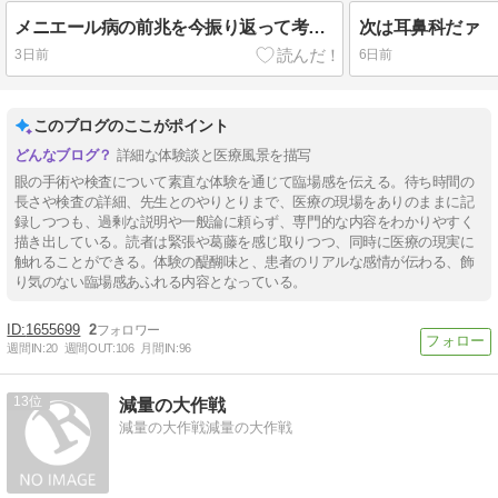
メニエール病の前兆を今振り返って考える
次は耳鼻科だァ
3日前
6日前
このブログのここがポイント
詳細な体験談と医療風景を描写
眼の手術や検査について素直な体験を通じて臨場感を伝える。待ち時間の
長さや検査の詳細、先生とのやりとりまで、医療の現場をありのままに記
録しつつも、過剰な説明や一般論に頼らず、専門的な内容をわかりやすく
描き出している。読者は緊張や葛藤を感じ取りつつ、同時に医療の現実に
触れることができる。体験の醍醐味と、患者のリアルな感情が伝わる、飾
り気のない臨場感あふれる内容となっている。
1655699
2
週間IN:
20
週間OUT:
106
月間IN:
96
13
減量の大作戦
減量の大作戦減量の大作戦