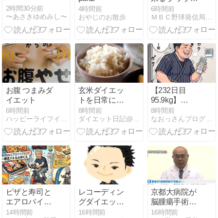
球選手権、24
2時間30分前
4時間前
6時間前
〜あさきゆめみし〜
おやじのお散歩
ＭＢＣ野球発信局−袖番号96 伊東勉のページ。
チームの参加
で開催。８試
合の見どころ
紹介【社会人
野球2026】
お腹 つまみダ
玄米ダイエッ
【232日目
イエット
トを日常に取
95.9kg】
り入れてみ
100kg越え卒
6時間前
8時間前
8時間前
ハッピーライフイン沖縄
ダイエット日記@ゆっき 目標10Kg減！
なおっさんブログ〜肉体改造ブログ〜
る？
業生がカロミ
ル目標を緊急
変更！「皮余
り防止」で来
年3月80kgへ
計画修正＆今
年最軽量級
95.9kgへ！
ピザと寿司と
レコーディン
京都大病院が
エアロバイク
グダイエット
脳腫瘍手術で
82分！カロリ
2026/7/31《プ
誤って正常な
14時間前
16時間前
16時間前