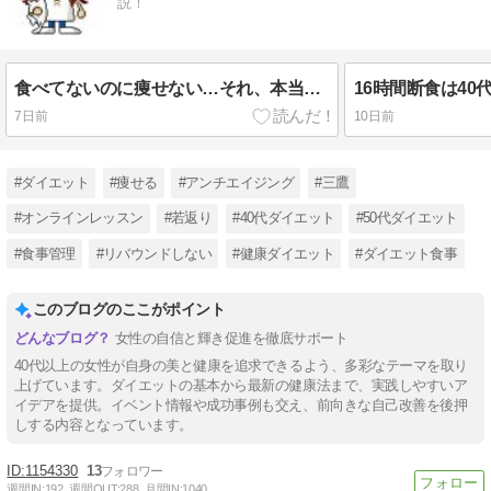
説！
食べてないのに痩せない…それ、本当に停滞期？
7日前
10日前
#ダイエット
#痩せる
#アンチエイジング
#三鷹
#オンラインレッスン
#若返り
#40代ダイエット
#50代ダイエット
#食事管理
#リバウンドしない
#健康ダイエット
#ダイエット食事
このブログのここがポイント
女性の自信と輝き促進を徹底サポート
40代以上の女性が自身の美と健康を追求できるよう、多彩なテーマを取り
上げています。ダイエットの基本から最新の健康法まで、実践しやすいア
イデアを提供。イベント情報や成功事例も交え、前向きな自己改善を後押
しする内容となっています。
1154330
13
週間IN:
192
週間OUT:
288
月間IN:
1040