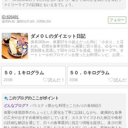
ァミリーライフの記録ともいえるでしょう。
826491
週間IN:
60
週間OUT:
165
月間IN:
234
9
ダメＯＬのダイエット日記
身長163cm、体重57キロ超えだった時に「小太り」と言
われ、目標を食事管理から減量に切り替え。ゆるーい糖
質制限を意識して50キロ以下を達成。現在キープ中。オ
ートミールやプロテインを使ったお料理レシピ、お買物
披露や会社倒産→再就職の記録も。
５０．１キログラム
５０．０キログラム
2日前
3日前
このブログのここがポイント
バラエティ豊かな料理とこだわりの食材紹介
体重や体脂肪率のちょっとした変化を丁寧に記録しながら、健康的な食事
の工夫やおすすめ食材を紹介しています。カスタマイズされた献立や食材
の詳細な解説を通じて、日々の食事選択に役立つ情報を提供し、多少の変
動も自然な体の流れとして楽しむスタンスを示しています。家族や友人た