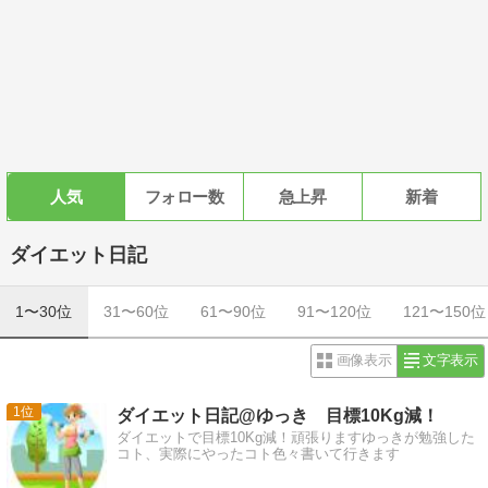
人気
フォロー数
急上昇
新着
ダイエット日記
1〜30位
31〜60位
61〜90位
91〜120位
121〜150位
画像表示
文字表示
1
ダイエット日記@ゆっき 目標10Kg減！
ダイエットで目標10Kg減！頑張りますゆっきが勉強した
コト、実際にやったコト色々書いて行きます