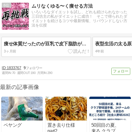
6
ムリなくゆる〜く痩せる方法
いろいろなダイエットを試し、どれも続けられなかった
三日坊主の私がダイエットに成功！ そこで得られたダ
イエットを続けるコツや最新情報、リバウンドしない方
法を伝授
痩せ体質だったのが豆乳で皮下脂肪がぁぁ：ダイエット再開します
3ヶ月前
4年前
1833767
9
週間IN:
70
週間OUT:
190
月間IN:
290
最新の記事画像
ペヤング
置き去り仕様
50回目の夏、
part2
来る クラブ野