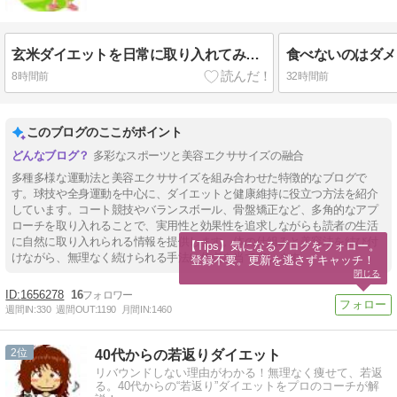
玄米ダイエットを日常に取り入れてみる？
8時間前
32時間前
このブログのここがポイント
多彩なスポーツと美容エクササイズの融合
多種多様な運動法と美容エクササイズを組み合わせた特徴的なブログで
す。球技や全身運動を中心に、ダイエットと健康維持に役立つ方法を紹介
しています。コート競技やバランスボール、骨盤矯正など、多角的なアプ
ローチを取り入れることで、実用性と効果性を追求しながらも読者の生活
に自然に取り入れられる情報を提供します。体の仕組みと美容法を結び付
【Tips】気になるブログをフォロー。

けながら、無理なく続けられる手法に焦点を当てています。
登録不要。更新を逃さずキャッチ！
閉じる
1656278
16
週間IN:
330
週間OUT:
1190
月間IN:
1460
2
40代からの若返りダイエット
リバウンドしない理由がわかる！無理なく痩せて、若返
る。40代からの“若返り”ダイエットをプロのコーチが解