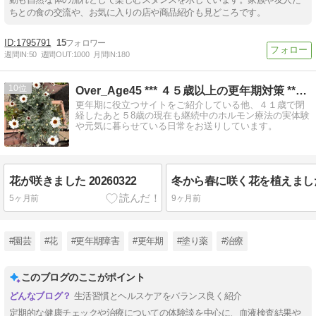
ちとの食の交流や、お気に入りの店や商品紹介も見どころです。
1795791
15
週間IN:
50
週間OUT:
1000
月間IN:
180
10
Over_Age45 *** ４５歳以上の更年期対策 **…
更年期に役立つサイトをご紹介している他、４１歳で閉
経したあと５8歳の現在も継続中のホルモン療法の実体験
や元気に暮らせている日常をお送りしています。
花が咲きました 20260322
5ヶ月前
9ヶ月前
#園芸
#花
#更年期障害
#更年期
#塗り薬
#治療
このブログのここがポイント
生活習慣とヘルスケアをバランス良く紹介
定期的な健康チェックや治療についての体験談を中心に、血液検査結果や