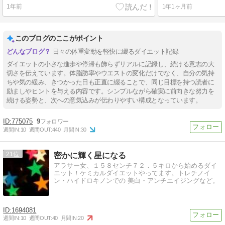
1年前
1年1ヶ月前
このブログのここがポイント
日々の体重変動を軽快に綴るダイエット記録
ダイエットの小さな進歩や停滞も飾らずリアルに記録し、続ける意志の大
切さを伝えています。体脂肪率やウエストの変化だけでなく、自分の気持
ちや気の緩み、きつかった日も正直に綴ることで、同じ目標を持つ読者に
励ましやヒントを与える内容です。シンプルながら確実に前向きな努力を
続ける姿勢と、次への意気込みが伝わりやすい構成となっています。
775075
9
週間IN:
10
週間OUT:
440
月間IN:
30
21
密かに輝く星になる
アラサー女、１５８センチ７２．５キロから始めるダイ
エット！ケミカルダイエットやってます。トレチノイ
ン・ハイドロキノンでの 美白・アンチエイジングなど。
1694081
週間IN:
10
週間OUT:
40
月間IN:
20