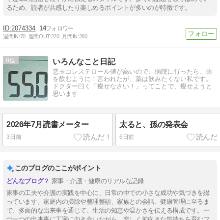
るため、読者が共感したり楽しめるポイントが多いのが特徴です。
2074334
14
週間IN:
70
週間OUT:
220
月間IN:
280
8
いろんなこと日記
悪玉コレステロール値が高いので、病院に行ったら、薬
を飲むように！言われたが、薬は飲みたくない私です。
ドクター曰く「痩せなさい！」ってことで、痩せようと
思います
2026年7月読書メーター
太ると、孫の発表会
3日前
6日前
このブログのここがポイント
家事・介護・健康のリアルな記録
家事の工夫や介護の実践を中心に、日常の中での小さな成功や気づきを綴
っています。家庭内の掃除や整理整頓、家族との会話、健康管理に至るま
で、多面的な出来事を通じて、生活の知恵や温かさを伝える構成です。一
つ一つの出来事に丁寧に向き合いながら、楽しく前向きな気持ちを育むフ