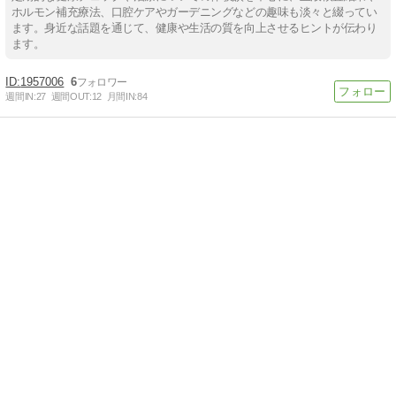
ホルモン補充療法、口腔ケアやガーデニングなどの趣味も淡々と綴ってい
ます。身近な話題を通じて、健康や生活の質を向上させるヒントが伝わり
ます。
1957006
6
週間IN:
27
週間OUT:
12
月間IN:
84