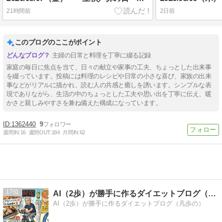
21時間前
2日前
このブログのここがポイント
主婦の日常と料理を丁寧に綴る記録
家庭の毎日に焦点を当て、日々の献立や家事の工夫、ちょっとした出来事
を綴っています。投稿には料理のレシピや日常の小さな喜び、家族の出来
事などがリアルに描かれ、読む人の共感と癒しを誘います。シンプルな表
現でありながら、生活の中のちょっとした工夫や思い出を丁寧に伝え、暖
かさと親しみやすさを兼ね備えた構成になっています。
1362440
9
週間IN:
16
週間OUT:
184
月間IN:
62
17
AI（2歩）が勝手に作るダイエットブログ（凡歩の）
AI（2歩）が勝手に作るダイエットブログ（凡歩の）