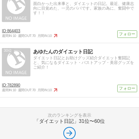
面白かった出来事と、ダイエットの日記。最近、健康志
向に目覚めた、一児のパパです。家族の為に、奮闘中で
す！！
864403
週間IN:
10
週間OUT:
70
月間IN:
10
30
あゆたんのダイエット日記
ダイエット日記とお助けグッズ紹介ダイエット奮闘記
と、気になるダイエット・バストアップ・美容グッズを
ご紹介！
782890
週間IN:
10
週間OUT:
70
月間IN:
10
次のランキングを表示
「ダイエット日記」
31位〜60位