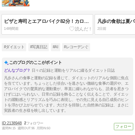
ピザと寿司とエアロバイク82分！カロリー爆走バトルのゆくえ
14時間前
2日前
#ダイエット
#写真日記
#AI
#レコーデンぐ
このブログのここがポイント
日々の記録と運動をリアルに綴るダイエット日誌
凡歩さんの食事と運動の記録を通じて、ダイエットのリアルな側面に焦点
を当てています。ちょっとした頃合いを逃さない微細な食事の選択や、エ
アロバイクでの驚異的な運動量が、率直に綴られながらも、読者を惹きつ
けずにはいられない。日常の記録を飾ることなく伝えることで、ダイエッ
トの躍動感とリアリズムを巧みに表現し、その先に見える自己成長のヒン
トを浮かび上がらせています。大げさを排除した自然体の記録は、まさに
実践者の生き様を映し出しています。
2138948
2
週間IN:
15
週間OUT:
96
月間IN:
60