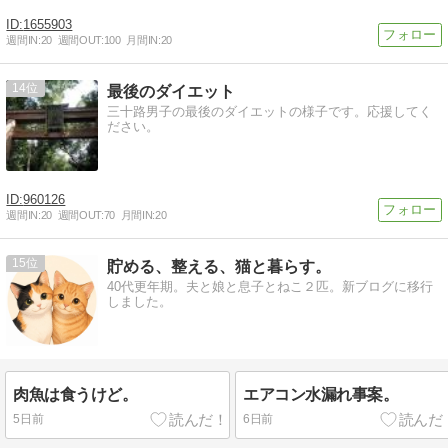
1655903
週間IN:
20
週間OUT:
100
月間IN:
20
14
最後のダイエット
三十路男子の最後のダイエットの様子です。応援してく
ださい。
960126
週間IN:
20
週間OUT:
70
月間IN:
20
15
貯める、整える、猫と暮らす。
40代更年期。夫と娘と息子とねこ２匹。新ブログに移行
しました。
肉魚は食うけど。
エアコン水漏れ事案。
5日前
6日前