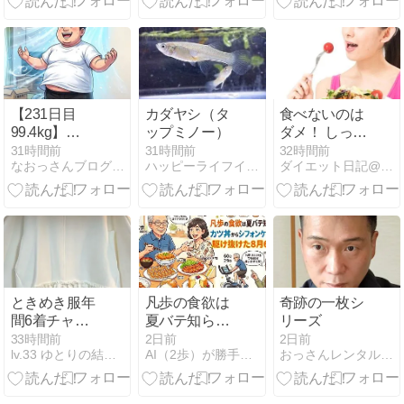
本日、金は、
デイサービス
の日／昨夕食
_(_^_)_
【231日目
カダヤシ（タ
食べないのは
99.4kg】
ップミノー）
ダメ！ しっか
100kg越え卒
り食べるのは
31時間前
31時間前
32時間前
なおっさんブログ〜肉体改造ブログ〜
ハッピーライフイン沖縄
ダイエット日記@ゆっき 目標10Kg減！
業生が挑むエ
ダイエットの
アコン工事＆
基本！
冷凍庫の霜取
り大作戦！真
夏の大掃除で
総消費
4,300kcal超え
と「さくらみ
ときめき服年
凡歩の食欲は
奇跡の一枚シ
こ教科書」着
間6着チャレ
夏バテ知ら
リーズ
弾の夜
ンジ(3/6)
ず？カツ丼か
33時間前
2日前
2日前
lv.33 ゆとりの結婚準備〜焦りを添えて〜
AI（2歩）が勝手に作るダイエットブログ（凡歩の）
おっさんレンタル（美魔おっさん活動記）健康＆美容ブログ
らシフォンケ
ーキまで駆け
抜けた8月6日