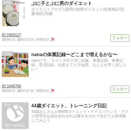
24
ぷに子とぷに男のダイエット
ダイエットブログ/1週間の短期ダイエット/効果検証/恋
愛/彼氏/同棲
1893127
週間IN:
10
週間OUT:
20
月間IN:
20
25
nanaの体重記録〜どこまで増えるかな〜
nanaです。２０１４年２月に妊娠。体重記録、食事記
録、育児記録。出産まで１０kg増。なんとか早く戻した
い！
1646790
週間IN:
10
週間OUT:
10
月間IN:
20
26
44歳ダイエット、トレーニング日記
43歳おじさんが8時間ダイエット＋ＰＦＣバランス・マク
ロ管理法を組み合わせれば痩せるのか？自分で人体実験
してみよう