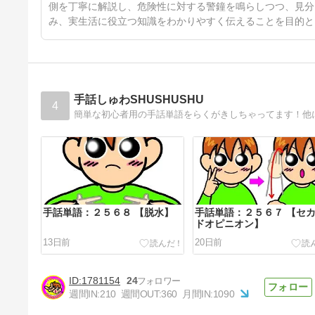
側を丁寧に解説し、危険性に対する警鐘を鳴らしつつ、見分
み、実生活に役立つ知識をわかりやすく伝えることを目的と
手話しゅわSHUSHUSHU
4
手話単語：２５６８ 【脱水】
手話単語：２５６７ 【セ
ドオピニオン】
13日前
20日前
1781154
24
週間IN:
210
週間OUT:
360
月間IN:
1090