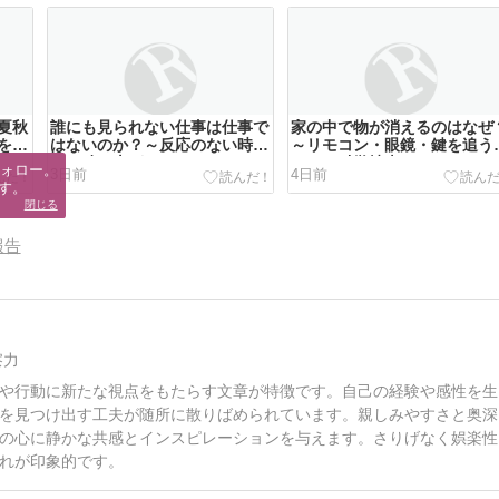
夏秋
誰にも見られない仕事は仕事で
家の中で物が消えるのはなぜ
を守
はないのか？～反応のない時間
～リモコン・眼鏡・鍵を追う
にも積み上がっているもの～
らしの科学捜査～
ォロー。

3日前
4日前
す。
閉じる
報告
察力
や行動に新たな視点をもたらす文章が特徴です。自己の経験や感性を生
を見つけ出す工夫が随所に散りばめられています。親しみやすさと奥深
の心に静かな共感とインスピレーションを与えます。さりげなく娯楽性
れが印象的です。