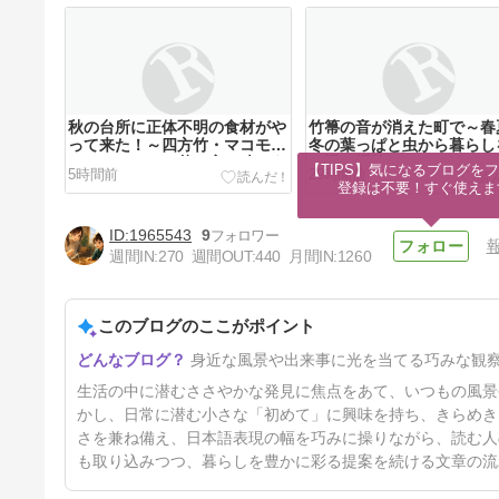
秋の台所に正体不明の食材がや
竹箒の音が消えた町で～春
って来た！～四方竹・マコモタ
冬の葉っぱと虫から暮らし
ケ・とんぶり・菱の実を味わう
る掃き掃除～
【TIPS】気になるブログをフ
5時間前
29時間前
旅～
登録は不要！すぐ使えま
1965543
9
週間IN:
270
週間OUT:
440
月間IN:
1260
このブログのここがポイント
味が走り過ぎた日に～ワサビ・
身近な風景や出来事に光を当てる巧みな観
唐辛子・砂糖・塩を食べやすく
戻す匙加減大全～
5日前
生活の中に潜むささやかな発見に焦点をあて、いつもの風景
かし、日常に潜む小さな「初めて」に興味を持ち、きらめき
さを兼ね備え、日本語表現の幅を巧みに操りながら、読む人
も取り込みつつ、暮らしを豊かに彩る提案を続ける文章の流