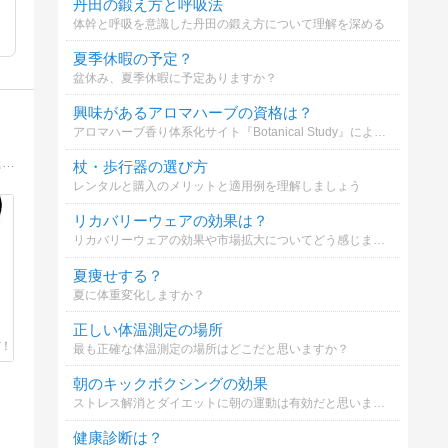
丹田の鍛え方と呼吸法
体幹と呼吸を意識した丹田の鍛え方について理解を深める
夏季休暇の予定？
盆休み、夏季休暇に予定ありますか？
興味があるアロマハーブの資格は？
アロマハーブ香り体系化サイト『Botanical Study』による、アロマ・ハーブ資格の興味度アンケートです！ あなたが気になっている資格を複数選択でお知らせください！ 辞典構築の参考などとして活用させていただきます！
簡単な初心者用の手話単語をらくがきしちゃってます！他に雑談もチラホラ・・・。初心者の方や手話を知らない方に楽しんでもらえたら嬉しいです！宜しくね〜！
杖・歩行器の選び方
レンタルと購入のメリットと適用例を理解しましょう
リカバリーウェアの効果は？
リカバリーウェアの効果や市場拡大についてどう感じますか？
夏痩せする？
夏に体重変化しますか？
正しい体温測定の場所
最も正確な体温測定の場所はどこだと思いますか？
朝のキックボクシングの効果
ストレス解消とダイエットに朝の運動は有効だと思いますか？
健康診断は？