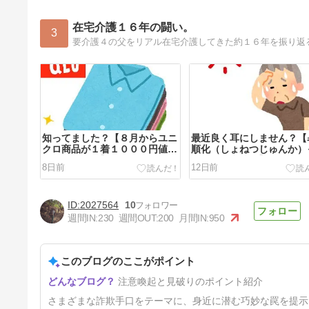
在宅介護１６年の闘い。
3
要介護４の父をリアル在宅介護してきた約１６年を振り返
知ってました？【８月からユニ
最近良く耳にしません？【
クロ商品が１着１０００円値上
順化（しょねつじゅんか）
がりします！】
どういう意味？】
8日前
12日前
2027564
10
週間IN:
230
週間OUT:
200
月間IN:
950
このブログのここがポイント
知ってました？【「情けは人の
注意喚起と見破りのポイント紹介
為ならず」の本当の意味！】
21日前
さまざまな詐欺手口をテーマに、身近に潜む巧妙な罠を提示