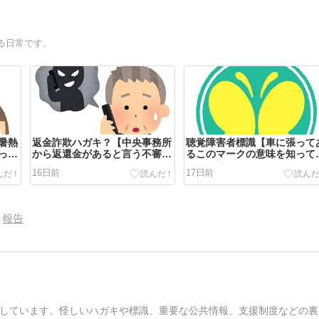
る日常です。
暑熱
返金詐欺ハガキ？【中央事務所
聴覚障害者標識【車に張って
って
から返還金があると言う不審な
るこのマークの意味を知って
ハガキが届いた！】
すか？】
16日前
17日前
報告
しています。怪しいハガキや標識、重要な公共情報、支援制度などの裏