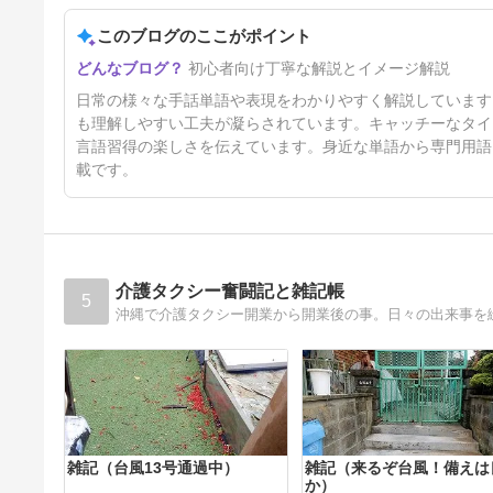
このブログのここがポイント
手話単語：２５６４ 【アセス
初心者向け丁寧な解説とイメージ解説
メント】
41日前
日常の様々な手話単語や表現をわかりやすく解説しています
も理解しやすい工夫が凝らされています。キャッチーなタイ
言語習得の楽しさを伝えています。身近な単語から専門用語
載です。
介護タクシー奮闘記と雑記帳
5
沖縄で介護タクシー開業から開業後の事。日々の出来事を
雑記（台風13号通過中）
雑記（来るぞ台風！備えは
か）