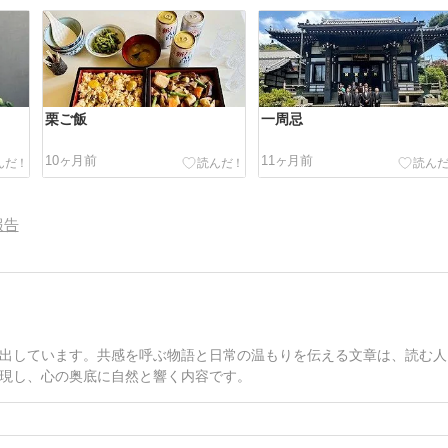
栗ご飯
一周忌
10ヶ月前
11ヶ月前
報告
出しています。共感を呼ぶ物語と日常の温もりを伝える文章は、読む人
現し、心の奥底に自然と響く内容です。