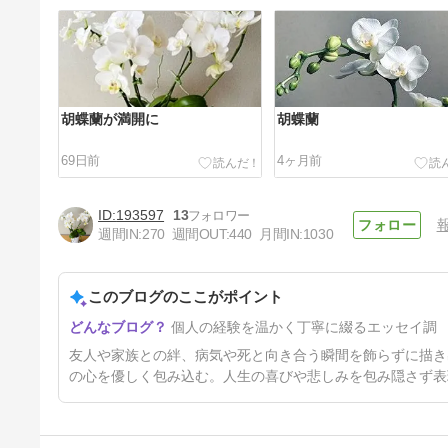
胡蝶蘭が満開に
胡蝶蘭
69日前
4ヶ月前
193597
13
週間IN:
270
週間OUT:
440
月間IN:
1030
このブログのここがポイント
新盆
個人の経験を温かく丁寧に綴るエッセイ調
1年1ヶ月前
友人や家族との絆、病気や死と向き合う瞬間を飾らずに描き
の心を優しく包み込む。人生の喜びや悲しみを包み隠さず表