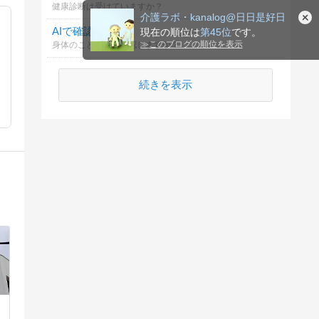
健康診断は受けていますか？
介護ラボ・kanalog@日日是好日
AIで確認？
現在の順位は
第45位
です。
≫
このブログの順位を表示
身体のことをAIで確認しますか？
続きを表示