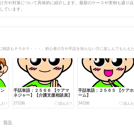
け方や対策について具体的に紹介します。最新のケースや実例も盛り込
しています。
カン
手話単語：２５６６ 【ケアマ
手話単語：２５６５ 【ケアホ
ネジャー】【介護支援相談員】
ーム】
27日前
34日前
報告