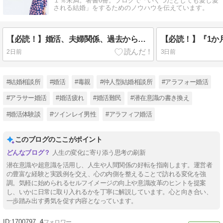
１％未満。著書6冊。ブログで「いくつだとしても愛し愛
される結婚」をするためのノウハウを伝えています。
【必読！】婚活、夫婦関係、過去からの情報に惑わされない方法とは？？
2日前
3日前
#結婚相談所
#婚活
#毒親
#仲人型結婚相談所
#アラフォー婚活
#アラサー婚活
#婚活疲れ
#婚活難民
#潜在意識の書き換え
#婚活体験談
#ツインレイ男性
#アラフィフ婚活
このブログのここがポイント
人生の変化に寄り添う思考の刷新
潜在意識や超意識を活用し、人生や人間関係の好転を指南します。運営者
の豊富な経験と実践例を交え、心の内側を整えることで訪れる変化を強
調。気軽に始められるセルフイメージの向上や意識改革のヒントを提案
し、いかに日常に取り入れるかを丁寧に解説しています。心と向き合い、
一歩踏み出す勇気を促す内容となっています。
1700797
4