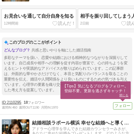
お見合いを通して自分自身を知る
相手を振り回してしまう
12時間前
2日前
このブログのここがポイント
共感と思いやりを軸にした婚活指南
多彩なテーマを扱い、恋愛や結婚における精神的なつながりを深掘りして
います。自己成長や相手への理解を促す内容が豊富で、心の持ちようを変
えるヒントや実践的なアドバイスが散りばめられています。この記事群
は、外面的な華やかさだけでなく、本音と気配りのバランスを取ることの
重要性を伝え、婚活や人間関係をより良いものにするための気づきを与え
ています。心理学の要素を織り交ぜながら、優しさと確かな経験を土台に
【Tips】気になるブログをフォロー。

した考え方を提案しています。
登録不要。更新を逃さずキャッチ！
閉じる
2110295
18
週間IN:
460
週間OUT:
1190
月間IN:
1970
2
結婚相談ラポール横浜 幸せな結婚へと導くお手伝いをいたします
アドラー心理学を学んできた結婚カウンセラーみきが、
あなたに幸せな結婚をプレゼントします。どのような方