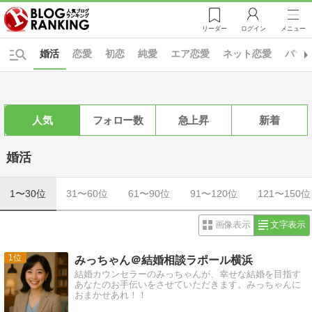
リーダー
ログイン
メニュー
婚活
恋愛
初恋
純愛
エア恋愛
ネット恋愛
バツ
人気
フォロー数
急上昇
新着
婚活
1〜30位
31〜60位
61〜90位
91〜120位
121〜150位
画像表示
文字表示
1
みっちゃん＠結婚相談ラポール横浜
結婚カウンセラーのみっちゃんが、幸せな結婚を目指す
あなたのお手伝いをさせていただきます。みっちゃんに
おまかせあれ！！