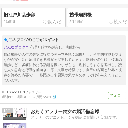
旧江戸川乱歩邸
携帯扇風機
1時間前
24時間前
このブログのここがポイント
心理と科学を融合した実践指南
自己成長や人生の選択に役立つテーマを鋭く深掘りし、科学的根拠を交え
ながら実生活に応用できる提案を展開しています。転職や名付け、技術の
進歩など、多岐にわたる話題を扱いながらも、理解しやすさを追求し、読
む人の思考と行動を前向きに導く文章が特徴です。自己の内面と外界の視
点を絡めた内容で、一歩踏み出す勇気や気づきのきっかけを与えようとし
ています。
1832200
9
週間IN:
81
週間OUT:
516
月間IN:
384
12
おたくアラサー喪女の婚活備忘録
アラサーのアニメおたくが婚活に奮闘した記録です。