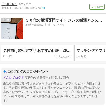
2086699
4
週間IN:
10
週間OUT:
210
月間IN:
90
27
３０代の婚活専門サイト メンズ婚活アシスト for 30’s
30代の婚活を支援しています。
男性向け婚活アプリ おすすめ比較【2026年最新】
63日前
5ヶ月前
このブログのここがポイント
実践的な改善策と心理分析の融合
婚活や恋愛に関わるさまざまな場面を分析し、成功へのヒントを提示しま
す。見た目や行動の奥底に潜む心理やテクニックを、現場の経験に基づき
具体的なカウンセリング視点で掘り下げています。心に響く言葉と明快な
アドバイスを通じて、対人関係の課題を解決へ導くことを追求していま
す。