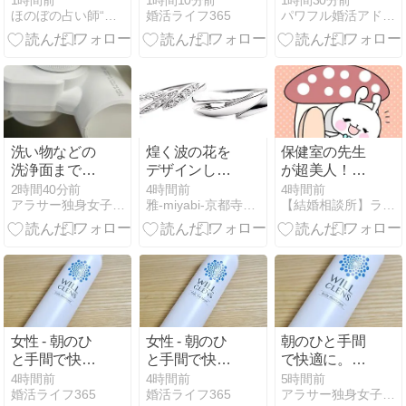
1時間前
1時間10分前
1時間30分前
ほのぼの占い師“村野大衡”
婚活ライフ365
パワフル婚活アドバイザーと二人三脚！元気が出る婚活応援ブログ
ている浄水
いを叶えた婚
器！
活ストーリー
洗い物などの
煌く波の花を
保健室の先生
洗浄面まで考
デザインした
が超美人！保
慮されている
セットリング
健室で働く美
2時間40分前
4時間前
4時間前
アラサー独身女子さゆりの徒然日記
雅-miyabi-京都寺町 スタッフブログ
【結婚相談所】ラポールアンカーの婚活体験談
浄水器！
【京都本店】
人女性の婚活
での人気度
は？
女性 - 朝のひ
女性 - 朝のひ
朝のひと手間
と手間で快適
と手間で快適
で快適に。お
に。お出かけ
に。お出かけ
出かけ前にサ
4時間前
4時間前
5時間前
婚活ライフ365
婚活ライフ365
アラサー独身女子さゆりの徒然日記
前にサッと使
前にサッと使
ッと使えるデ