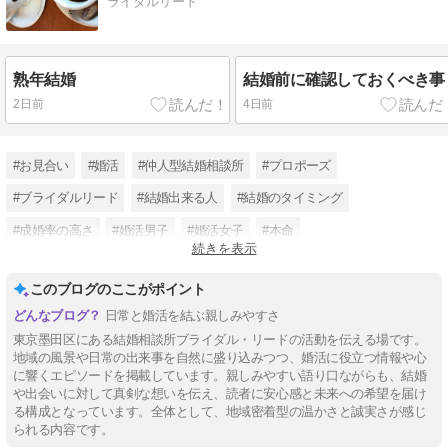
ライダルリード
熟年結婚
結婚前に確認しておくべき事
2日前
4日前
#お見合い
#婚活
#仲人型結婚相談所
#プロポーズ
#ブライダルリード
#結婚出来る人
#結婚のタイミング
#成婚率の高さ
#婚活男子
#婚活女子
#本命
続きを表示
#現在の日本の結婚の状況
このブログのここがポイント
日常と婚活を結ぶ親しみやすさ
東京墨田区にある結婚相談所ブライダル・リードの活動を伝える場です。
地域の風景や日常の出来事を自然に盛り込みつつ、婚活に役立つ情報や心
に響くエピソードを掲載しています。親しみやすい語り口ながらも、結婚
や出会いに対して真剣な想いを伝え、読者に安心感と未来への希望を届け
る構成となっています。全体として、地域密着型の温かさと誠実さが感じ
られる内容です。