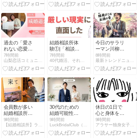
えるデオドラ
えるデオドラ
オドラントケ
ントケア
ントケア
ア
過去の「愛さ
結婚相談所体
今日のサラリ
れない恋愛」
験①|「相談所
ーマン川柳の
を卒業。自然
にでもいけ
お題は、人間
7時間前
7時間前
8時間前
山梨恋活コミュニティ〜wincere〜公式ブログ
40代婚活、それでも晴れる日のために
最新トレンドニュース情報107
体の自分で掴
ば」と言われ
関係・同僚
んだ本当の幸
て入会した話
せ｜30代女性
成婚退会！
会員数が多い
30代のための
休日の1日で
結婚相談所6
結婚可能性診
心と身体をリ
選！会員数最
断｜ラックブ
セット。リピ
9時間前
9時間前
9時間前
【結婚相談所】ラポールアンカーの婚活体験談
LuckBridalClub（結婚相談所）
アラサー独身女子さゆりの徒然日記
多のおすすめ
ライダルクラ
ートしている
結婚相談所
ブ
ファスティン
【2026年最新
グスープ