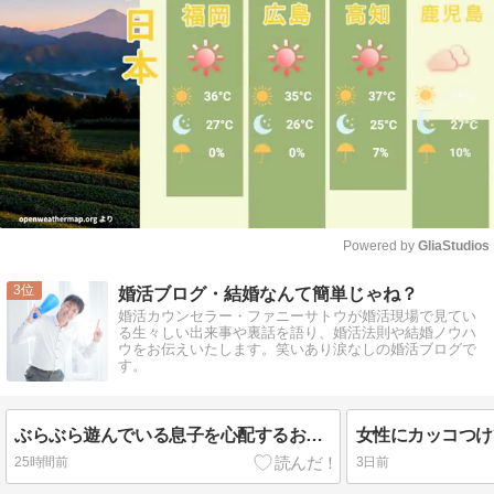
Powered by 
GliaStudios
Mute
3
婚活ブログ・結婚なんて簡単じゃね？
婚活カウンセラー・ファニーサトウが婚活現場で見てい
る生々しい出来事や裏話を語り、婚活法則や結婚ノウハ
ウをお伝えいたします。笑いあり涙なしの婚活ブログで
す。
ぶらぶら遊んでいる息子を心配するお母さん
女性にカッコつけ
25時間前
3日前