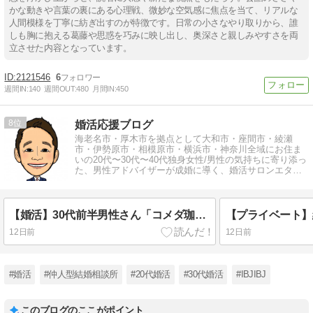
かな動きや言葉の裏にある心理戦、微妙な空気感に焦点を当て、リアルな
人間模様を丁寧に紡ぎ出すのが特徴です。日常の小さなやり取りから、誰
しも胸に抱える葛藤や思惑を巧みに映し出し、奥深さと親しみやすさを両
立させた内容となっています。
2121546
6
週間IN:
140
週間OUT:
480
月間IN:
450
8
婚活応援ブログ
海老名市・厚木市を拠点として大和市・座間市・綾瀬
市・伊勢原市・相模原市・横浜市・神奈川全域にお住ま
いの20代〜30代〜40代独身女性/男性の気持ちに寄り添っ
た、男性アドバイザーが成婚に導く、婚活サロンエター
ナルブリッジ結婚相談所
【婚活】30代前半男性さん「コメダ珈琲海老名大谷店」にて無料相談
12日前
12日前
#婚活
#仲人型結婚相談所
#20代婚活
#30代婚活
#IBJIBJ
このブログのここがポイント