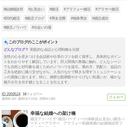
#結婚相談所
#お見合い
#婚活
#アラフォー婚活
#アラサー婚活
#20代婚活
#婚活ブログ
#男女交際
#独身男女
#婚活成功
#婚活ノウハウ
#出会いの場
このブログのここがポイント
実践的な会話と心理戦略を伝授
女性の心を惹きつける会話術や仕草のコツを鋭く探求し、具体的なポイン
トをわかりやすく解説しています。対人関係の奥義に触れ、どんなシーン
でも自然と好印象を築くためのノウハウを提示。褒め方、気配り、会話の
工夫を絶妙に織り交ぜながら、人生のなかで輝きを増すコミュニケーショ
ンの真髄に迫ります。特に、緻密な観察眼やさりげない気遣いが、確かな
魅力を引き出す鍵となることを伝えます。
2059524
16
週間IN:
320
週間OUT:
1010
月間IN:
1360
4
幸福な結婚への架け橋
婚活アドバイザｰ婚活パーティーの体験談お見合い婚活パ
ーティーアラサー アラフォー初婚再婚の結婚相談所ブ