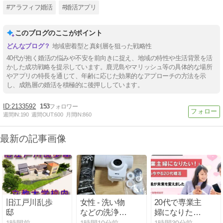
#アラフィフ婚活
#婚活アプリ
このブログのここがポイント
地域密着型と真剣層を狙った戦略性
40代が抱く婚活の悩みや不安を前向きに捉え、地域の特性や生活背景を活
かした成功戦略を提示しています。鹿児島やマリッシュ等の具体的な場所
やアプリの特長を通じて、年齢に応じた効果的なアプローチの方法を示
し、成熟層の婚活を積極的に後押ししています。
2133592
153
週間IN:
190
週間OUT:
600
月間IN:
860
最新の記事画像
旧江戸川乱歩
女性 - 洗い物
20代で専業主
邸
などの洗浄面
婦になりた
まで考慮され
い！そんな願