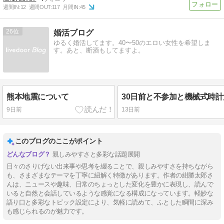
週間IN:
12
週間OUT:
117
月間IN:
45
26
婚活ブログ
ゆるく婚活してます。40〜50のエロい女性を希望しま
す。あと、断酒もしてますよ。
熊本地震について
9日前
13日前
このブログのここがポイント
親しみやすさと多彩な話題展開
日々のさりげない出来事や思考を綴ることで、親しみやすさを持ちながら
も、さまざまなテーマを丁寧に紐解く特徴があります。作者の紺勝太郎さ
んは、ニュースや趣味、日常のちょっとした変化を豊かに表現し、読んで
いると自然と会話しているような感覚になる構成になっています。軽妙な
語り口と多彩なトピック設定により、気軽に読めて、ふとした瞬間に深み
も感じられるのが魅力です。