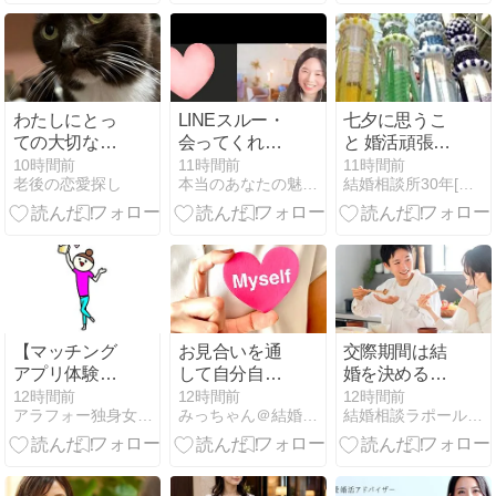
版】
わたしにとっ
LINEスルー・
七夕に思うこ
ての大切なツ
会ってくれな
と 婚活頑張り
ール
い 彼に本音を
ましょう！
10時間前
11時間前
11時間前
老後の恋愛探し
本当のあなたの魅力を咲かせる講座【true flower】
結婚相談所30年[婚活ブログ]仙台市青葉区
言ったら３週
間で 結婚前提
の彼ができた
【マッチング
お見合いを通
交際期間は結
アプリ体験談
して自分自身
婚を決めるた
｜翔11】個人
を知る
めだけの時間
12時間前
12時間前
12時間前
アラフォー独身女まいの婚活日記
みっちゃん＠結婚相談ラポール横浜
結婚相談ラポール横浜 幸せな結婚へと導くお手伝いをいたします
事業主
ではない