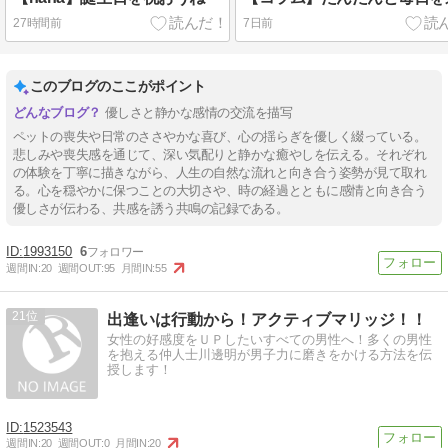
27時間前
7日前
このブログのここがポイント
優しさと静かな感情の交流を描写
ペットの喪失や日常のささやかな喜び、心の揺らぎを優しく綴っている。
悲しみや喪失感を通じて、深い気配りと静かな癒やしを伝える。それぞれ
の体験を丁寧に描きながら、人生の自然な流れと向き合う姿勢が見て取れ
る。心を穏やかに保つことの大切さや、時の経過とともに感情と向き合う
優しさが伝わる、共感を誘う共鳴の記録である。
1993150
6
週間IN:
20
週間OUT:
95
月間IN:
55
21
出逢いは行動から！アクティブマリッジ！！
女性の好感度をＵＰしたいすべての男性へ！多くの男性
を抱える仲人士川邊明が男子力に磨きをかける方法を伝
授します！
1523543
週間IN:
20
週間OUT:
0
月間IN:
20