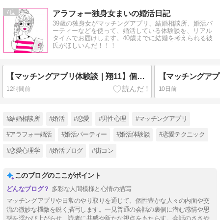
7
アラフォー独身女まいの婚活日記
39歳の独身女がマッチングアプリ、結婚相談所、婚活パ
ーティーなどを使って、婚活している体験談を、リアル
タイムでお届けします。40歳までに結婚を考えられる彼
氏がほしいんだ！！！
【マッチングアプリ体験談｜翔11】個人事業主
12時間前
10日前
#結婚相談所
#婚活
#恋愛
#男性心理
#マッチングアプリ
#アラフォー婚活
#婚活パーティー
#婚活体験談
#恋愛テクニック
#恋愛心理学
#婚活ブログ
#街コン
このブログのここがポイント
多彩な人間模様と心情の描写
マッチングアプリや日常のやり取りを通じて、個性豊かな人々の内面や交
流の微妙な機微を鋭く描写します。一見普通の会話の裏側に潜む感情や思
惑を浮かび上がらせ、読者に共感や新たな視点をもたらす。会話のささや