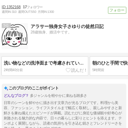
1352168
17
週間IN:
310
週間OUT:
550
月間IN:
1300
5
アラサー独身女子さゆりの徒然日記
28歳独身、婚活中です。
洗い物などの洗浄面まで考慮されている浄水器！
2時間40分前
5時間前
このブログのここがポイント
多ジャンルを軽やかに束ねる雑多さ
日常のシーンを鮮やかに描き出す文章力が光るブログです。料理から美
容、ファッション、ライフスタイルまで幅広く取材し、親しみやすさと新
鮮さを兼ね備えたエピソードが満載。読むたびに身近な価値観や好奇心が
刺激される魅力的な内容で、日々の暮らしに彩りとヒントを添えます。テ
ンポよく展開しながら、読者の気持ちを引き込む鋭さとフレンドリーさを