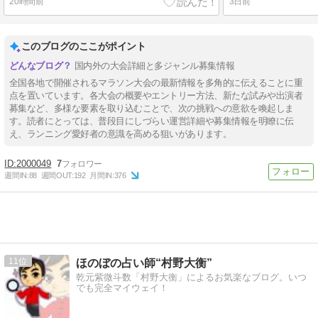
20時間前
3日前
このブログのここがポイント
国内外の大会詳細と多ジャンル募集情報
全国各地で開催されるマラソン大会の最新情報を多角的に伝えることに重
点を置いています。各大会の概要やエントリー方法、新たな試みや出演者
募集など、多様な要素を取り込むことで、次の挑戦への意欲を喚起しま
す。読者にとっては、普段目にしづらい運営詳細や募集情報を明瞭に伝
え、ランニング愛好者の意識を高める狙いがあります。
2000049
7
週間IN:
88
週間OUT:
192
月間IN:
376
11
ほのぼの占い師“村野大衡”
乾元紫微斗数「村野大衡」によるお気楽なブログ。いつ
でも完全マイウェイ！