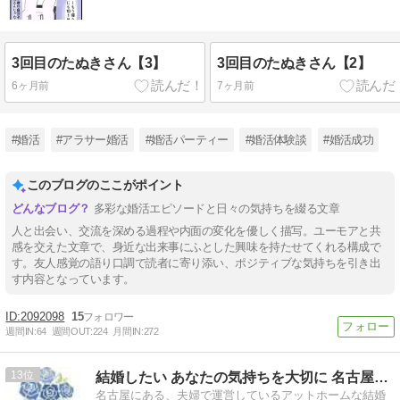
3回目のたぬきさん【3】
3回目のたぬきさん【2】
6ヶ月前
7ヶ月前
#婚活
#アラサー婚活
#婚活パーティー
#婚活体験談
#婚活成功
このブログのここがポイント
多彩な婚活エピソードと日々の気持ちを綴る文章
人と出会い、交流を深める過程や内面の変化を優しく描写。ユーモアと共
感を交えた文章で、身近な出来事にふとした興味を持たせてくれる構成で
す。友人感覚の語り口調で読者に寄り添い、ポジティブな気持ちを引き出
す内容となっています。
2092098
15
週間IN:
64
週間OUT:
224
月間IN:
272
13
結婚したい あなたの気持ちを大切に 名古屋の結婚相談所ブーケ
名古屋にある、夫婦で運営しているアットホームな結婚