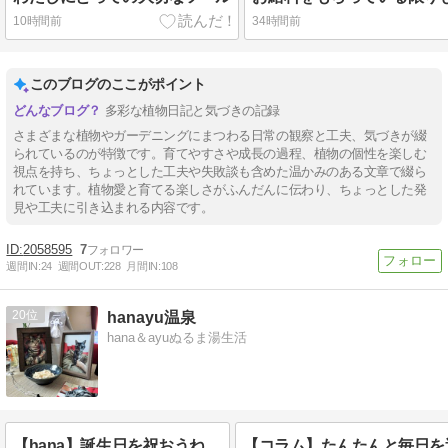
10時間前
34時間前
このブログのここがポイント
多彩な植物日記と気づきの記録
さまざまな植物やガーデニングにまつわる日常の観察と工夫、気づきが綴
られているのが特徴です。育てやすさや成長の過程、植物の個性を楽しむ
視点を持ち、ちょっとした工夫や失敗談も含めた温かみのある文章で綴ら
れています。植物愛と育てる楽しさがふんだんに伝わり、ちょっとした発
見や工夫に引き込まれる内容です。
2058595
7
週間IN:
24
週間OUT:
228
月間IN:
108
20
hanayu温泉
hana＆ayuぬるま湯生活
【hana】誕生日を祝おうね
【コラム】たんたんと毎日を