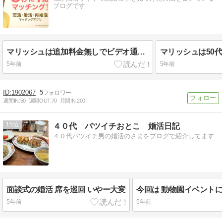
ブログです
マリッシュは追加料金無しでビデオ通話が利用できるよ！
5年前
5年前
1902067
5
週間IN:
50
週間OUT:
70
月間IN:
200
15
４０代 バツイチおとこ 婚活日記
４０代バツイチ男の婚活のさまをブログで紹介してます
面談式の婚活 席を巡回 いやー大変
5年前
5年前