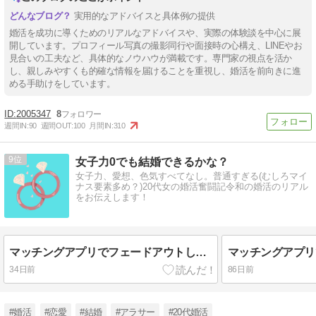
実用的なアドバイスと具体例の提供
婚活を成功に導くためのリアルなアドバイスや、実際の体験談を中心に展
開しています。プロフィール写真の撮影同行や面接時の心構え、LINEやお
見合いの工夫など、具体的なノウハウが満載です。専門家の視点を活か
し、親しみやすくも的確な情報を届けることを重視し、婚活を前向きに進
める手助けをしています。
2005347
8
週間IN:
90
週間OUT:
100
月間IN:
310
9
女子力0でも結婚できるかな？
女子力、愛想、色気すべてなし。普通すぎる(むしろマイ
ナス要素多め？)20代女の婚活奮闘記令和の婚活のリアル
をお伝えします！
マッチングアプリでフェードアウトした話③
34日前
86日前
#婚活
#恋愛
#結婚
#アラサー
#20代婚活