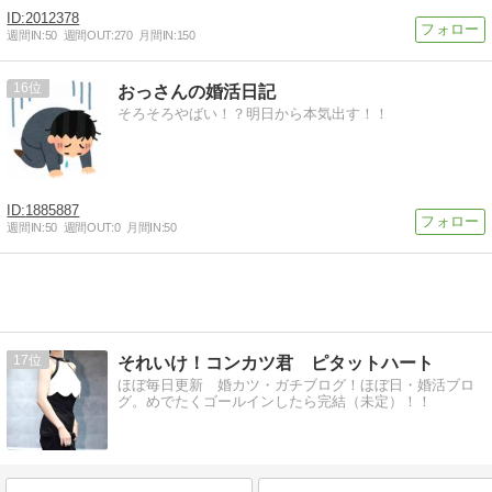
2012378
週間IN:
50
週間OUT:
270
月間IN:
150
16
おっさんの婚活日記
そろそろやばい！？明日から本気出す！！
1885887
週間IN:
50
週間OUT:
0
月間IN:
50
17
それいけ！コンカツ君 ピタットハート
ほぼ毎日更新 婚カツ・ガチブログ！ほぼ日・婚活ブロ
グ。めでたくゴールインしたら完結（未定）！！