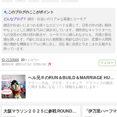
このブログのここがポイント
婚活・出会いのリアルな葛藤とユーモア
婚活や出会いにまつわる様々なエピソードを通じて、日常の中の淡い期待
やちょっとした挫折を巧みに描き出しています。個性的なキャラクターた
ちの交流や心情の揺れ動きが、ユーモラスに綴られながらも、共感と親近
感を誘います。巧妙に仕込まれた観察眼と軽妙な語り口が、恋愛や人間関
係の微妙な機微をリアルに映し出し、読む者に自然と引きこまれる魅力を
持っています。
2132669
20
週間IN:
90
週間OUT:
110
月間IN:
240
10
ヘル兄ＲのRUN＆BUILD＆MARRIAGE HUNT
マラソン大会、プラモ・フィギュア、アラフィフの婚活
に関する為になる（？）情報をお届けします！
大阪マラソン２０２５に参戦 ROUND１６「やっと果たせたこと」