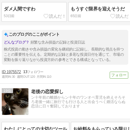
ダメ人間ですわ
もうすぐ限界を迎えそうだ
53日前
65日前
このブログのここがポイント
頻繁な含み損益の記録と投資日誌
株式投資の動きや含み損益の変化を継続的に記録し、長期的な視点を持つ
ことの重要性を伝える。定期的な記録と多彩な投資日付を通じて、市場の
変動を振り返りながら投資方針の参考とできる構成となっている。
1975572
13
週間IN:
30
週間OUT:
120
月間IN:
110
19
老後の恋愛探し
ン十年前の離婚からン十年のワンオペ育児を終えそろそ
ろ老後一緒に旅行でも行ける人と出会うべく婚活ならぬ
恋活に日々奮闘しております
わたしにとっての大切なツール