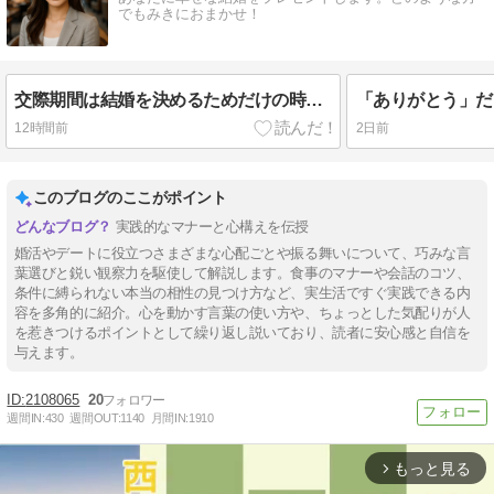
でもみきにおまかせ！
交際期間は結婚を決めるためだけの時間ではない
「ありがとう」だ
12時間前
2日前
このブログのここがポイント
実践的なマナーと心構えを伝授
婚活やデートに役立つさまざまな心配ごとや振る舞いについて、巧みな言
葉選びと鋭い観察力を駆使して解説します。食事のマナーや会話のコツ、
条件に縛られない本当の相性の見つけ方など、実生活ですぐ実践できる内
容を多角的に紹介。心を動かす言葉の使い方や、ちょっとした気配りが人
を惹きつけるポイントとして繰り返し説いており、読者に安心感と自信を
与えます。
2108065
20
週間IN:
430
週間OUT:
1140
月間IN:
1910
もっと見る
arrow_forward_ios