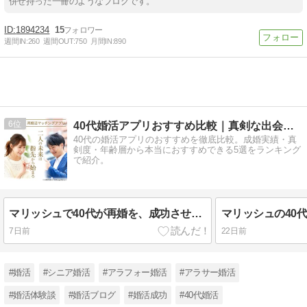
併せ持った一冊のようなブログです。
1894234
15
週間IN:
260
週間OUT:
750
月間IN:
890
6
40代婚活アプリおすすめ比較｜真剣な出会いを見付ける！
40代の婚活アプリのおすすめを徹底比較。成婚実績・真
剣度・年齢層から本当におすすめできる5選をランキング
で紹介。
マリッシュで40代が再婚を、成功させるポイントを解説！
7日前
22日前
#婚活
#シニア婚活
#アラフォー婚活
#アラサー婚活
#婚活体験談
#婚活ブログ
#婚活成功
#40代婚活