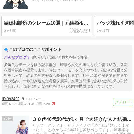
結婚相談所のクレーム10選｜元結婚相談員が見た実態
5ヶ月前
5ヶ月前
このブログのここがポイント
鋭い視点と深い洞察力を持つ評論
多角的なテーマを扱う記事群は、時事や文化の裏側を鋭く切り込み、常識
を覆す観点を提示します。時にはユーモアを交えつつも、確かな情報と分
析をもって、読者の知的好奇心を刺激します。社会現象や歴史的背景まで
踏み込み、一歩踏み込んだ考察を展開、文章は簡潔でありながら深みを持
ち合わせ、読後に新たな視座を得られる内容構成になっています。
993492
9
週間IN:
12
週間OUT:
36
月間IN:
58
25
３０代40代50代が1ヶ月で大好きな人と結婚！ハピ婚相談所
アラサーアラフォーアラフィフが「本当に結婚してよか
った！」と心から喜ぶ成婚を多数出してます。離婚率は