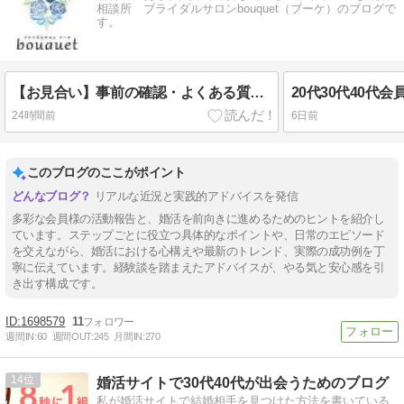
相談所 ブライダルサロンbouquet（ブーケ）のブログで
す。
【お見合い】事前の確認・よくある質問・大切な心構えについて
20代30代40代
24時間前
6日前
このブログのここがポイント
リアルな近況と実践的アドバイスを発信
多彩な会員様の活動報告と、婚活を前向きに進めるためのヒントを紹介し
ています。ステップごとに役立つ具体的なポイントや、日常のエピソード
を交えながら、婚活における心構えや最新のトレンド、実際の成功例を丁
寧に伝えています。経験談を踏まえたアドバイスが、やる気と安心感を引
き出す構成です。
1698579
11
週間IN:
60
週間OUT:
245
月間IN:
270
14
婚活サイトで30代40代が出会うためのブログ
私が婚活サイトで結婚相手を見つけた方法を書いている