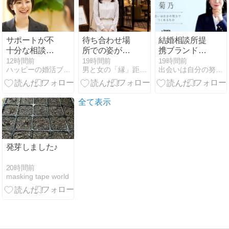
サポートが不
待ち合わせ場
結婚相談所提
十分な相談
所での姿が本
携ブランドの
所！
当の姿？
指輪をサプラ
12時間前
19時間前
19時間前
ハッピーの婚活ブログ
男と女の「縁」距離恋愛
出会いは自分の努力でつくれるもの・90日で理想のパートナー…
イズでもらっ
てモヤモヤ
全て表示
発芽しました♪
20時間前
masking tape world