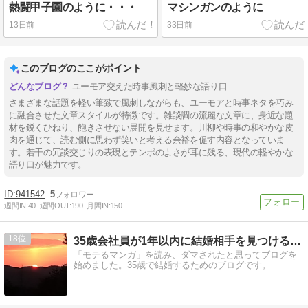
熱闘甲子園のように・・・
マシンガンのように
13日前
33日前
このブログのここがポイント
ユーモア交えた時事風刺と軽妙な語り口
さまざまな話題を軽い筆致で風刺しながらも、ユーモアと時事ネタを巧み
に融合させた文章スタイルが特徴です。雑談調の流麗な文章に、身近な題
材を鋭くひねり、飽きさせない展開を見せます。川柳や時事の和やかな皮
肉を通じて、読む側に思わず笑いと考える余裕を促す内容となっていま
す。若干の冗談交じりの表現とテンポのよさが耳に残る、現代の軽やかな
語り口が魅力です。
941542
5
週間IN:
40
週間OUT:
190
月間IN:
150
18
35歳会社員が1年以内に結婚相手を見つけるブログ
「モテるマンガ」を読み、ダマされたと思ってブログを
始めました。35歳で結婚するためのブログです。