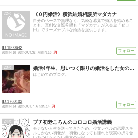
22
《０円婚活》横浜結婚相談所マダカナ
自分のペースで無理なく、気軽な感覚で婚活を始めるこ
とも、真剣な交際希望も「マダカナ」が入会金「ゼロ
円」でリーズナブルな婚活を提供します。
1900642
週間IN:
16
週間OUT:
32
月間IN:
16
23
婚活4年生、思いつく限りの婚活をした女の活動記
はじめてのブログ。
1760103
週間IN:
14
週間OUT:
7
月間IN:
14
24
プチ初老ころんのコロコロ婚活講義
モテない人生を送ってきたため、少女レベルの恋愛スキ
ルしかない初老が、初老になっても憧れと現実の折り合
いをつけられない悲哀の日記。