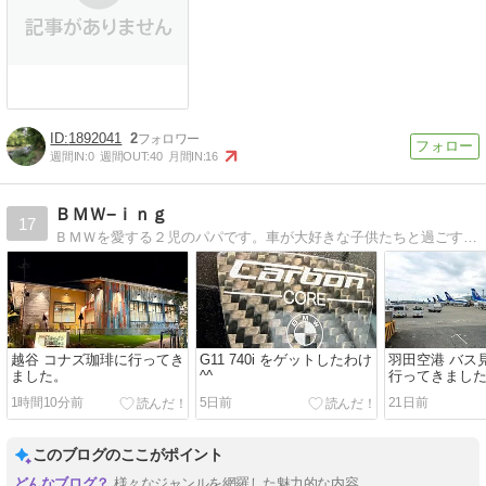
1892041
2
週間IN:
0
週間OUT:
40
月間IN:
16
ＢＭＷ−ｉｎｇ
17
ＢＭＷを愛する２児のパパです。車が大好きな子供たちと過ごす楽しいカーライフ。今度は一緒にどこに行こうかな。
越谷 コナズ珈琲に行ってき
G11 740i をゲットしたわけ
羽田空港 バス
ました。
^^
行ってきました
1時間10分前
5日前
21日前
このブログのここがポイント
様々なジャンルを網羅した魅力的な内容