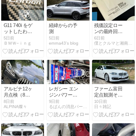
G11 740i をゲ
経緯からの予
残価設定ロー
ットしたわけ
測
ンの最終回を
^^
どうするか問
5日前
5日前
6日前
ＢＭＷ−ｉｎｇ
emma43’s blog
僕とクルマと湘南で。
題
アルピナ12ヶ
レガシー エン
ファーム富田
月点検（8年
ジンパワーシ
定点観測その
目）
ールド投入
2
8日前
9日前
10日前
ALPINA燦々
るぱんの消息パート２
日々雑記