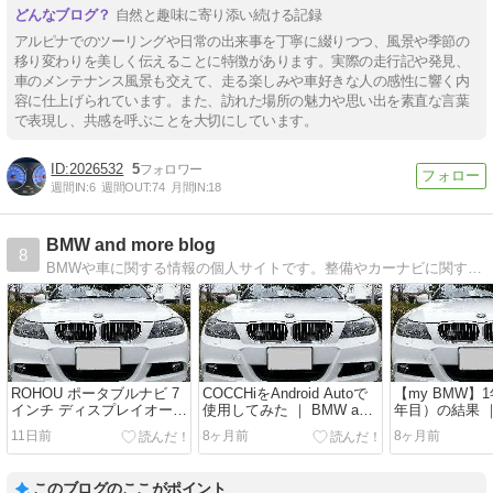
自然と趣味に寄り添い続ける記録
アルピナでのツーリングや日常の出来事を丁寧に綴りつつ、風景や季節の
移り変わりを美しく伝えることに特徴があります。実際の走行記や発見、
車のメンテナンス風景も交えて、走る楽しみや車好きな人の感性に響く内
容に仕上げられています。また、訪れた場所の魅力や思い出を素直な言葉
で表現し、共感を呼ぶことを大切にしています。
2026532
5
週間IN:
6
週間OUT:
74
月間IN:
18
BMW and more blog
8
BMWや車に関する情報の個人サイトです。整備やカーナビに関するネタが多いです。
ROHOU ポータブルナビ 7
COCCHiをAndroid Autoで
【my BMW】
インチ ディスプレイオーデ
使用してみた ｜ BMW and
年目）の結果 ｜ 
ィオを購入 ｜ BMW and
more blog
more blog
11日前
8ヶ月前
8ヶ月前
more blog
このブログのここがポイント