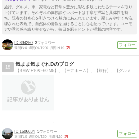
旅行、グルメ、車、家電など日常を豊かに彩る多岐にわたるテーマを取り
上げています。それぞれの体験談やレポートは丁寧な描写と具体性を持
ち、読者の好奇心を引きつける魅力にあふれています。親しみやすくも洗
練された表現で、自然体の情報を届けることに心を配っています。ユーモ
アや季節感も織り交ぜながら、毎日を彩るヒントが満載の内容です。
894250
2
週間IN:
0
週間OUT:
200
月間IN:
10
気まま気まぐれDのブログ
18
【BMW F10&E60 M5】、【三井ホーム】、【旅行】、【グルメ】、【ファッション】【社会情勢】など普段の生活で気になったことを書いています。
1606634
5
週間IN:
0
週間OUT:
30
月間IN:
10