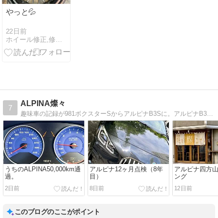
やっと💦
22日前
ホイール修正,修理,即日可能
ALPINA燦々
7
趣味車の記録が981ボクスターSからアルピナB3Sに。アルピナB3Sの成長記録と、散歩と四方山話などを綴っています。
うちのALPINA50,000km通
アルピナ12ヶ月点検（8年
アルピナ四方
過。
目）
ング
2日前
8日前
12日前
このブログのここがポイント