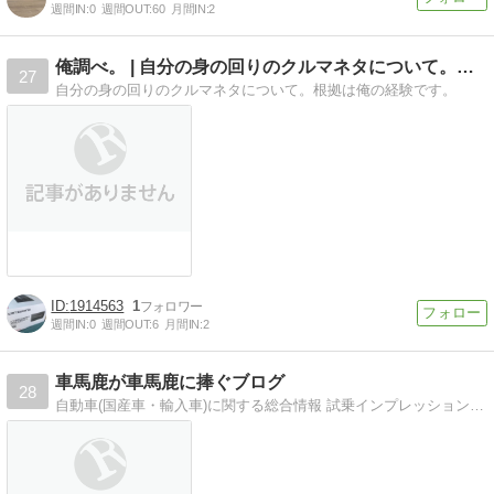
週間IN:
0
週間OUT:
60
月間IN:
2
俺調べ。 | 自分の身の回りのクルマネタについて。根拠…
27
自分の身の回りのクルマネタについて。根拠は俺の経験です。
1914563
1
週間IN:
0
週間OUT:
6
月間IN:
2
車馬鹿が車馬鹿に捧ぐブログ
28
自動車(国産車・輸入車)に関する総合情報 試乗インプレッションやパーツレビューなどを発信します