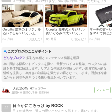
ズー太郎です。車の大好きな、気の弱い中年です。ただ町をブラブラ運転しています。よろしくお願いします。
Ourgifts 愛車のオリジナル
Ourgifts 愛車のオリジナル
マーチの古～
ぬいぐるみ？いえいえ、単
ぬいぐるみ作成？いえい
をDSPで何と
なる枕です Pt.2
え、枕ですね
い:PUZU PZ-C
8ヶ月前
8ヶ月前
8ヶ月前
このブログのここがポイント
多彩な車種とメンテナンス情報を網羅
車に関する幅広いトピックスを扱い、最新デバイスや整備、カスタムの詳
細を具体的に解説します。リアルな体験談や理解しやすい説明で実用的な
情報を提供し、車好きの知識欲を満たす内容となっています。視点は冷静
ながらも興味を惹きつける鋭い表現を用いています。
2015045
4
週間IN:
0
週間OUT:
96
月間IN:
6
日々かにころっけ by ROCK
22
日々の徒然や、過去の思い出なんかを気ままに書いてます。