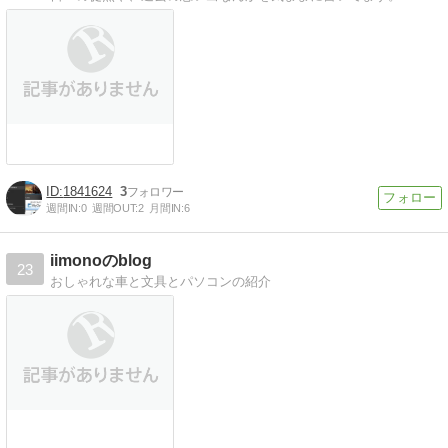
1841624
3
週間IN:
0
週間OUT:
2
月間IN:
6
iimonoのblog
23
おしゃれな車と文具とパソコンの紹介