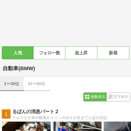
人気
フォロー数
急上昇
新着
自動車(BMW)
1〜30位
31〜60位
画像表示
文字表示
るぱんの消息パート２
1
クルマとか本や映画がメインのボクが生きてた証の日記