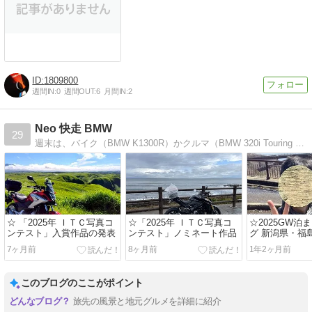
1809800
週間IN:
0
週間OUT:
6
月間IN:
2
Neo 快走 BMW
29
週末は、バイク（BMW K1300R）かクルマ（BMW 320i Touring M Sport）で快走しています
☆ 「2025年 ＩＴＣ写真コ
☆「2025年 ＩＴＣ写真コ
☆2025GW泊
ンテスト」入賞作品の発表
ンテスト」ノミネート作品
グ 新潟県・福島
7ヶ月前
8ヶ月前
1年2ヶ月前
このブログのここがポイント
旅先の風景と地元グルメを詳細に紹介