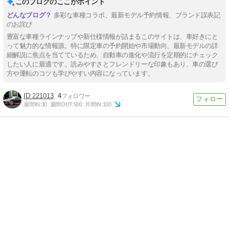
このブログのここがポイント
多彩な車種コラボ、最新モデル予約情報、ブランド誤表記
のお詫び
豊富な車種ラインナップや新仕様情報が詰まるこのサイトは、車好きにと
って魅力的な情報源。特に限定車の予約開始や市場動向、最新モデルの詳
細解説に焦点を当てているため、自動車の進化や流行を定期的にチェック
したい人に最適です。読みやすさとフレンドリーな印象もあり、車の選び
方や運転のコツも学びやすい内容になっています。
221013
4
週間IN:
30
週間OUT:
500
月間IN:
100