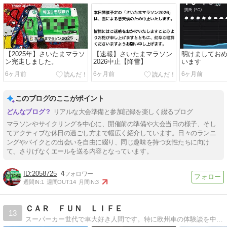
【2025年】さいたまマラソ
【速報】さいたまマラソン
明けましてお
ン完走しました。
2026中止【降雪】
います
6ヶ月前
6ヶ月前
6ヶ月前
このブログのここがポイント
リアルな大会準備と参加記録を楽しく綴るブログ
マラソンやサイクリングを中心に、開催前の準備や大会当日の様子、そし
てアクティブな休日の過ごし方まで幅広く紹介しています。日々のランニ
ングやバイクとの出会いを自由に綴り、同じ趣味を持つ女性たちに向け
て、さりげなくエールを送る内容となっています。
2058725
4
週間IN:
1
週間OUT:
14
月間IN:
3
ＣＡＲ ＦＵＮ ＬＩＦＥ
13
スーパーカー世代で車大好き人間です。特に欧州車の体験談を中心に車遍歴やカブリオレ・スパイダーの楽しさや車を車の洗車談など紹介していきます。