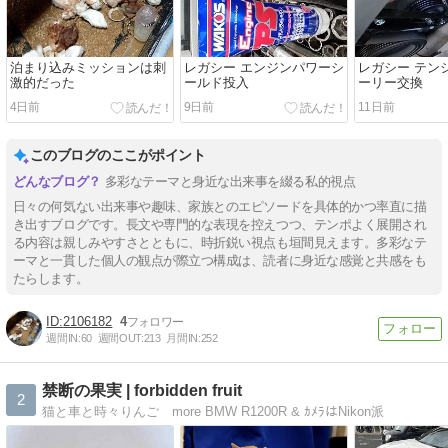
泊まり込みミッションは刺
レガシー エンジンパワーシ
レガシー テン
激的だった
ールド投入
ーリー交換
4日前
9日前
11日前
このブログのここがポイント
多彩なテーマと身近な出来事を綴る私的視点
日々の何気ない出来事や趣味、家族とのエピソードを具体的かつ率直に描
き出すブログです。長文や専門的な表現を控えつつ、テンポよく展開され
る内容は親しみやすさとともに、時折鋭い視点も垣間見えます。多彩なテ
ーマと一貫した個人の観点が際立つ構成は、読者に身近な感覚と共感をも
たらします。
2106182
4
週間IN:
60
週間OUT:
213
月間IN:
252
禁断の果実 | forbidden fruit
2
猫と車と時々りんご more BMW R1200R & ｶﾒﾗはNikon派