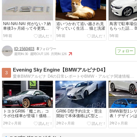
NAI-NAI-NAI 何がない？納
追いつかれて追い越され見
鳥害で駐車場
車後3ヶ月経って今更気付
守っていく生活… 猫と洗濯
もらった話… BM
いた事… BMW F36 420i
420i
5年前
5年前
5年前
1560403
8
週間IN:
30
週間OUT:
135
月間IN:
126
Evening Sky Engine【BMWアルピナD4】
3
愛車BMWアルピナ D4の日常レポートやBMW・アルピナ関連情報のブログ愛車履歴：BMW F36(420i GC)←F10←E91←E90←E87
トヨタGR86「艦これ」コ
GR86 D型予約注文・受注
BMW新型1シリー
ラボ仕様車が登場！価格は
開始で本体価格はC型と比
表！デザイン
５００万超えで販売抽選受
べて値上げ額は？ブレンボ
らしくないマ
2年2ヶ月前
2年2ヶ月前
2年2ヶ月前
付は本日まで。
とザックスは価格据え置き
人受け狙いか
(^^)
デルは120とM13