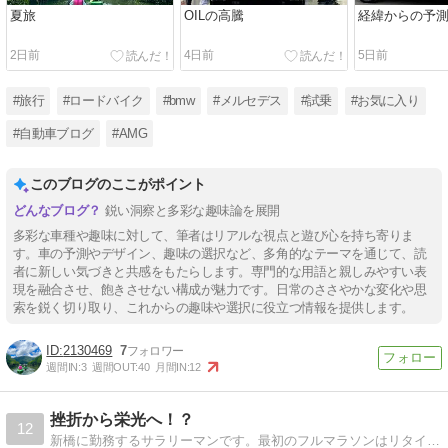
夏旅
OILの高騰
経緯からの予
2日前
4日前
5日前
#旅行
#ロードバイク
#bmw
#メルセデス
#試乗
#お気に入り
#自動車ブログ
#AMG
このブログのここがポイント
鋭い洞察と多彩な趣味論を展開
多彩な車種や趣味に対して、筆者はリアルな視点と遊び心を持ち寄りま
す。車の予測やデザイン、趣味の選択など、多角的なテーマを通じて、読
者に新しい気づきと共感をもたらします。専門的な用語と親しみやすい表
現を融合させ、飽きさせない構成が魅力です。日常のささやかな変化や思
索を鋭く切り取り、これからの趣味や選択に役立つ情報を提供します。
2130469
7
週間IN:
3
週間OUT:
40
月間IN:
12
挫折から栄光へ！？
12
新橋に勤務するサラリーマンです。最初のフルマラソンはリタイアした悔しさから走り続けてます。フルマラソンは完走したものの、未だ5時間は切れず、目指せサブ5、そしてその先のサブ4！を目指しながらランニング、その他色々を書き綴ってます。