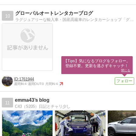
グローバルオートレンタカーブログ
10
ラグジュアリーな輸入車・国産高級車のレンタカーショップ「グローバルオートレンタカー」です。 お車の事はもちろん、特別なお車でお出かけして頂くスポットやイベン…
【Tips】気になるブログをフォロー。

登録不要。更新を逃さずキャッチ！
閉じる
1761944
週間IN:
4
週間OUT:
0
月間IN:
4
emma43’s blog
11
C43（S205）日記とチャリ少し