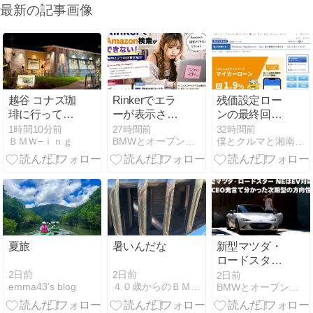
最新の記事画像
越谷 コナズ珈
Rinkerでエラ
残価設定ロー
琲に行ってき
ーが表示され
ンの最終回を
ました。
Amazonの商
どうするか問
1時間10分前
27時間前
32時間前
ＢＭＷ−ｉｎｇ
BMWとオープンカー、２台持ちは大変でした/GOCCHI
僕とクルマと湘南で。
品が検索でき
題－その2
ない時の対策
とは？
夏旅
暑いんだな
新型マツダ・
ロードスター
NEはEV対応
2日前
2日前
2日前
emma43’s blog
４０歳からのＢＭＷ日記
BMWとオープンカー、２台持ちは大変でした/GOCCHI
へ｜CEO発言
で分かった次