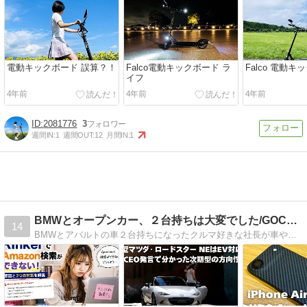
電動キックボード 誤算？！
Falco電動キックボード ラ
Falco 電動キ
イフ
4年前
4年前
4年前
2081776
3
週間IN:
1
週間OUT:
12
月間IN:
1
BMWとオープンカー、２台持ちは大変でした/GOCCHI
14
BMWとアバルトの車２台持ちになったクルマ好きな社長が車や経営、マーケティング、パソコンなどについて語ります