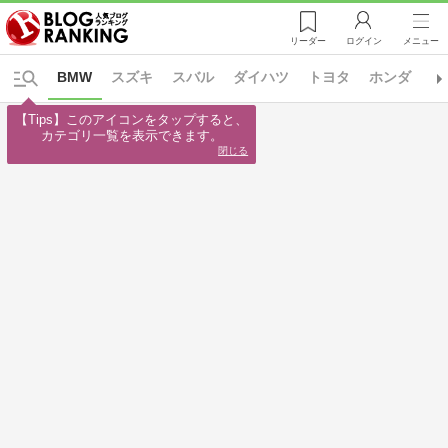
リーダー
ログイン
メニュー
BMW
スズキ
スバル
ダイハツ
トヨタ
ホンダ
マ
【Tips】このアイコンをタップすると、

カテゴリ一覧を表示できます。
閉じる