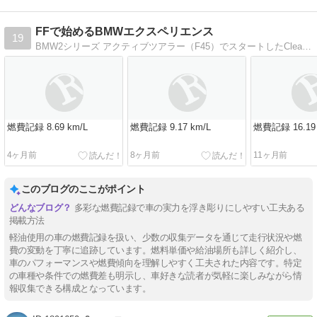
FFで始めるBMWエクスペリエンス
19
BMW2シリーズ アクティブツアラー（F45）でスタートしたClean Diesel BMWライフ
燃費記録 8.69 km/L
燃費記録 9.17 km/L
燃費記録 16.19 
4ヶ月前
8ヶ月前
11ヶ月前
このブログのここがポイント
多彩な燃費記録で車の実力を浮き彫りにしやすい工夫ある
掲載方法
軽油使用の車の燃費記録を扱い、少数の収集データを通じて走行状況や燃
費の変動を丁寧に追跡しています。燃料単価や給油場所も詳しく紹介し、
車のパフォーマンスや燃費傾向を理解しやすく工夫された内容です。特定
の車種や条件での燃費差も明示し、車好きな読者が気軽に楽しみながら情
報収集できる構成となっています。