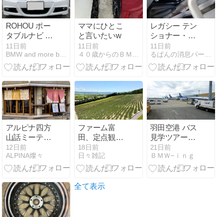
ROHOU ポー
ママにひとこ
レガシー テン
タブルナビ 7
と言いたいw
ショナー・プ
インチ ディス
ーリー交換
11日前
11日前
11日前
BMW and more blog
４０歳からのＢＭＷ日記
るぱんの消息パート２
プレイオーデ
ィオを購入 ｜
BMW and
more blog
アルピナ四方
ファーム富
羽田空港 バス
山話ミーティ
田、定点観測
見学ツアーに
ング
その1
行ってきまし
12日前
18日前
21日前
ALPINA燦々
日々雑記
ＢＭＷ−ｉｎｇ
た。(後編)
全て表示