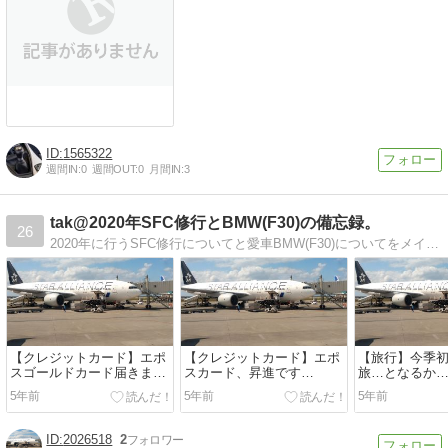
1565322
週間IN:
0
週間OUT:
0
月間IN:
3
tak@2020年SFC修行とBMW(F30)の備忘録。
26
2020年に行うSFC修行についてと愛車BMW(F30)についてをメインに、クレジットカードや旅行、生活全般の事も。 ようは、何でもアリです。
【クレジットカード】エポ
【クレジットカード】エポ
【旅行】今季初
スゴールドカード届きまし
スカード、昇進です…
旅…となるか
た…
5年前
5年前
5年前
2026518
2