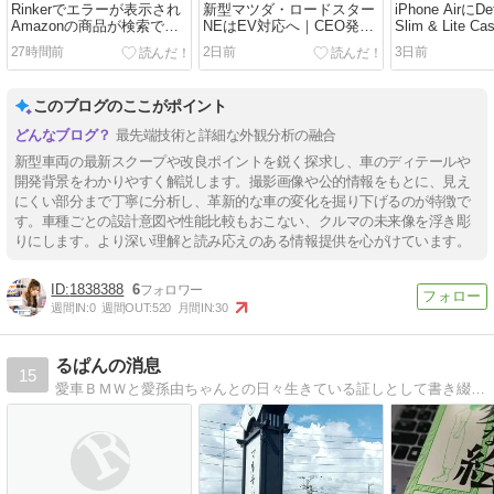
Rinkerでエラーが表示され
新型マツダ・ロードスター
iPhone AirにDe
Amazonの商品が検索でき
NEはEV対応へ｜CEO発言
Slim & Lite C
ない時の対策とは？
で分かった次期型の方向性
Special Edit
27時間前
2日前
3日前
このブログのここがポイント
最先端技術と詳細な外観分析の融合
新型車両の最新スクープや改良ポイントを鋭く探求し、車のディテールや
開発背景をわかりやすく解説します。撮影画像や公的情報をもとに、見え
にくい部分まで丁寧に分析し、革新的な車の変化を掘り下げるのが特徴で
す。車種ごとの設計意図や性能比較もおこない、クルマの未来像を浮き彫
りにします。より深い理解と読み応えのある情報提供を心がけています。
1838388
6
週間IN:
0
週間OUT:
520
月間IN:
30
るぱんの消息
15
愛車ＢＭＷと愛孫由ちゃんとの日々生きている証しとして書き綴ってます。