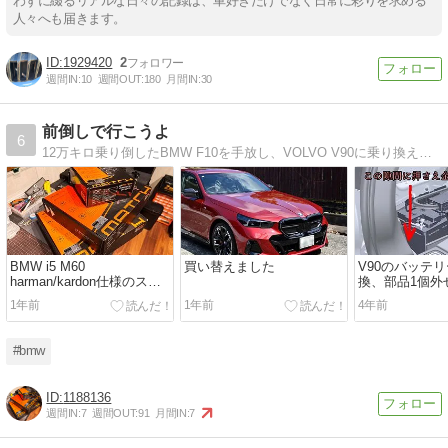
わずに綴るリアルな日々の記録は、車好きだけでなく日常に彩りを求める
人々へも届きます。
1929420
2
週間IN:
10
週間OUT:
180
月間IN:
30
前倒しで行こうよ
6
12万キロ乗り倒したBMW F10を手放し、VOLVO V90に乗り換え。私に合うのはどっち？
BMW i5 M60
買い替えました
V90のバッテリ
harman/kardon仕様のスピ
換、部品1個外
ーカー交換
はひとクラス
1年前
1年前
4年前
#bmw
1188136
週間IN:
7
週間OUT:
91
月間IN:
7