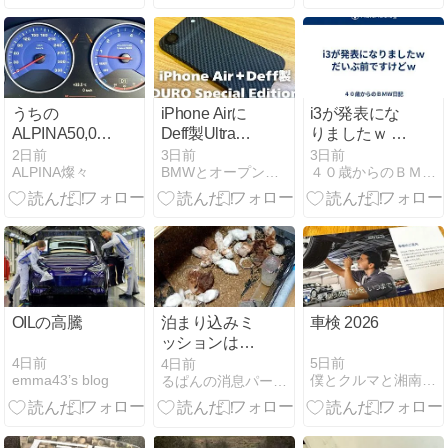
期型の方向性
うちの
iPhone Airに
i3が発表にな
ALPINA50,000km
Deff製Ultra
りましたｗ だ
通過。
Slim & Lite
いぶ前ですけ
2日前
3日前
3日前
ALPINA燦々
BMWとオープンカー、２台持ちは大変でした/GOCCHI
４０歳からのＢＭＷ日記
Case DURO
どｗ
Special Edition
を取付け
OILの高騰
泊まり込みミ
車検 2026
ッションは刺
激的だった
4日前
5日前
4日前
emma43’s blog
僕とクルマと湘南で。
るぱんの消息パート２