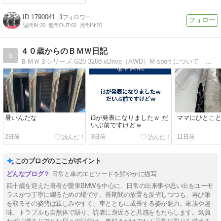
1790041
1
週間IN:
20
週間OUT:
60
月間IN:
20
４０歳からのＢＭＷ日記
5
ＢＭＷ３シリーズ G20 320d xDrive（AWD）M sport について 毎日乗ってるパパの体験談。46歳の冬、F30 320i xDrive M sport から G20 に乗りかえました。
暑いんだな
i3が発表になりましたｗ だ
ママにひとこと
いぶ前ですけどｗ
2日前
3日前
11日前
このブログのここがポイント
日常と車のエピソードを鮮やかに描写
四十歳を迎えた著者が愛車BMWを中心に、日常の出来事や思い出をユーモ
ラスかつ丁寧に綴るための場です。長期間の放置を反省しつつも、再び筆
を取るその姿勢は親しみやすく、車とともに成長する姿が魅力。家族や趣
味、トラブルも自然体で語り、読者に身近さと共感をもたらします。気負