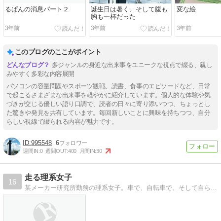
るぱんの消息パート２
誕生日は暑く、そして腹も
変な絵
胸も一杯だった
3年前
3年前
3年前
このブログのここがポイント
多ジャンルの身近な出来事をユニークな視点で綴る、親し
みやすく多彩な内容展開
パソコンの容量問題やスポーツ観戦、読書、食事のエピソードなど、日常
で起こるさまざまな出来事を軽やかに紹介しています。個人的な体験や気
づきが交じる優しい語り口調で、読者の日々に寄り添いつつ、ちょっとし
た驚きや発見を共有しています。毎回新しいことに興味を持ちつつ、自分
らしい視線で綴られる内容が魅力です。
995548
6
週間IN:
0
週間OUT:
400
月間IN:
30
走る理系女子
16
某メーカー研究所勤務の理系女子。車で、自転車で、そして自らの脚で、走るの大好きです。