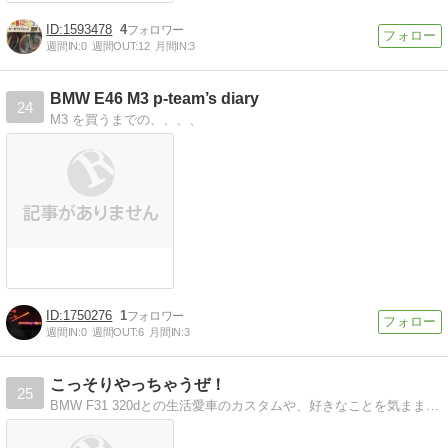
1593478
4
週間IN:
0
週間OUT:
12
月間IN:
3
BMW E46 M3 p-team’s diary
24
M3 を買うまでの、、、、
1750276
1
週間IN:
0
週間OUT:
6
月間IN:
3
こっそりやっちゃうぜ！
25
BMW F31 320dとの生活愛車のカスタムや、好きなことを気ままに語っていきます