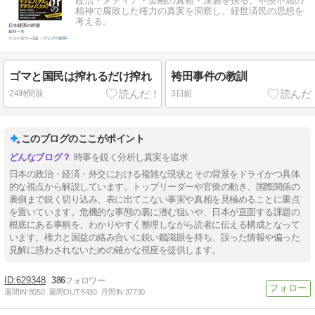
政治・メディア・金融の真相・深層を抉る。不撓不屈の
精神で腐敗した権力の真実を洞察し、経世済民の思想を
考える。
ゴマと国民は搾れるだけ搾れ
袴田事件の教訓
24時間前
3日前
このブログのここがポイント
時事を鋭く分析し真実を追求
日本の政治・経済・外交における複雑な現状とその背景をドライかつ具体
的な視点から解説しています。トップリーダーや官僚の動き、国際関係の
裏側まで鋭く切り込み、表に出てこない事実や真相を見極めることに重点
を置いています。危機的な事態の裏に潜む狙いや、日本が直面する課題の
根底にある事柄を、わかりやすく整理しながら読者に伝える構成となって
います。権力と国益の絡み合いに鋭い鑑識眼を持ち、誤った情報や偏った
見解に惑わされないための確かな視座を提供します。
629348
386
週間IN:
8050
週間OUT:
8430
月間IN:
37730