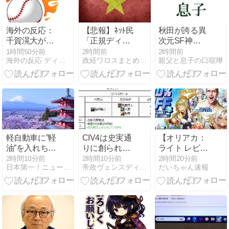
海外の反応：
【悲報】ﾈｯﾄ民
秋田が誇る異
千賀滉大がメ
「正規ディー
次元SF神
ジャー自己最
ラーで車検を
社"唐松神
1時間50分前
2時間前
2時間前
海外の反応 ディミヌート
政経ワロスまとめニュース
親父と息子の口喧嘩
速161キロ計
頼んだら担当
社"と饒速日
測するなど2
整備士が「グ
天下泰平 Vlog
戦連続完璧救
エン」さんだ
援、メッツフ
ったから次回
ァンからクロ
から別の整備
ーザー待望論
工場にす
も続出
る！」 ｗｗｗ
ｗｗｗｗｗｗ
軽自動車に”軽
CIV4は史実通
【オリアカ：
ｗｗｗｗｗｗ
油”を入れちゃ
りに創られて
ライト レビュ
ｗ
絶対ダメ～！
いる スペイン
ー】面白い？
2時間10分前
2時間10分前
2時間20分前
日本第一！ニュース録
帝政ヴェンスディアナ
だいちゃん速報
セルフスタン
のコンキスタ
序盤攻略と初
ドで後を絶た
ドールはすっ
心者向け最強
ない「誤給油
ぽんぽんの技
キャラ解説
トラブル」！
術後進国には
容赦ないOPが
ついてるぬー