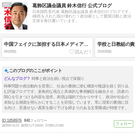
8
葛飾区議会議員 鈴木信行 公式ブログ
日本国民党代表 葛飾区議会議員 鈴木信行のブログです。
i移民を入れた国が壊れた！政治家として愛国活動と政治
主張を毎日書いています。
中国フェイクに加担する日本メディア！日本のどこが腐っているのか見せる！888入籍！#葛飾区
9時間前
35時間前
このブログのここがポイント
時事と政治を鋭い視点で深掘り
時事問題や政治動向を背景に、社会の裏側に潜む構造や陰謀を鋭く切り込
む評論ブログです。多角的な視点と具体的な事例解説を融合させ、読者の
関心を引きつける内容を追求。表現は端的で分かりやすく、政治や社会の
未知なる側面を明らかにすることを目指しています。常に現実の裏側に目
を向け、見逃せない真実を掘り下げる締まりのある文章構成が特徴です。
1858976
841
週間IN:
6120
週間OUT:
20680
月間IN:
25380