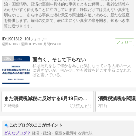
治・国際情勢、経済の裏側を具体的な事例とともに解明し、複雑な情報を
わかりやすく伝えることに注力しています。静観だけでは見えない真実を
明らかにし、あらゆる事象に潜む意図や関連性を追い求める、新たな視座
を提供します。毎回の更新で、表に出にくい真実の扉を開き、知るべき本
質に近づきます。
1901312
101
週間IN:
1060
週間OUT:
5690
月間IN:
4600
26
面白く、そして下らない
私は批判をして何かを為した気になっている大衆の一人
に過ぎないが、何か少しでも波紋を起こす小石になれれ
ばと書いている。
また消費税減税に反対する6月19日の財務省の犬の毎日新聞社説
消費税減税を閣議
21時間前
2日前
このブログのここがポイント
経済・政治・皇室を批評する切れ味