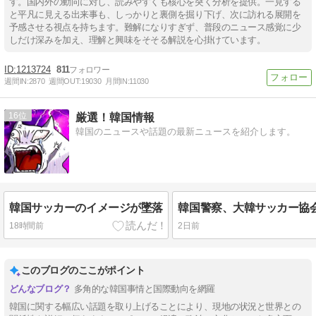
す。国内外の動向に対し、読みやすくも核心を突く分析を提供。一見する
と平凡に見える出来事も、しっかりと裏側を掘り下げ、次に訪れる展開を
予感させる視点を持ちます。難解になりすぎず、普段のニュース感覚に少
しだけ深みを加え、理解と興味をそそる解説を心掛けています。
1213724
811
週間IN:
2870
週間OUT:
19030
月間IN:
11030
16
厳選！韓国情報
韓国のニュースや話題の最新ニュースを紹介します。
韓国サッカーのイメージが墜落
18時間前
2日前
このブログのここがポイント
多角的な韓国事情と国際動向を網羅
韓国に関する幅広い話題を取り上げることにより、現地の状況と世界との