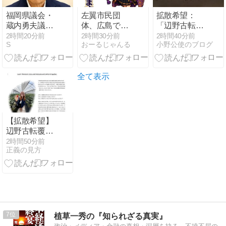
＠ｖ＠
福岡県議会・
左翼市民団
拡散希望：
蔵内勇夫議長
体、広島では
「辺野古転覆
「9月の政治
通用せず「人
事件の全容解
2時間20分前
2時間30分前
2時間40分前
S
おーるじゃんる
小野公使のブログ
資金パーティ
殺しの汚い足
明と再発防止
ーを延期しま
で広島の土を
を求める会」
す。理由？熊
踏むな！」→
（寄付金）
本地震への対
広島県民「お
全て表示
応です」
前らの方が汚
いんじゃ！」
「ワシらが広
島県民じゃ」
【拡散希望】
辺野古転覆事
故遺族が「全
2時間50分前
正義の見方
容解明と再発
防止を求める
会」設立 継続
的に活動する
ためと説明、
クラファン立
ち上げも準備
7
植草一秀の『知られざる真実』