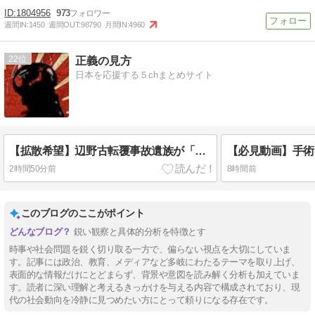
1804956
973
週間IN:
1450
週間OUT:
98790
月間IN:
4960
22
正義の見方
日本を応援する５chまとめサイト
【拡散希望】辺野古転覆事故遺族が「全容解明と再発防止を求める会」設立 継続的に活動するためと説明、クラファン立ち上げも準備
2時間50分前
8時間前
このブログのここがポイント
鋭い観察と具体的分析を特徴とす
時事や社会問題を鋭く切り取る一方で、偏らない視点を大切にしていま
す。記事には政治、教育、メディアなど多岐にわたるテーマを取り上げ、
表面的な情報だけにとどまらず、背景や意図を読み解く分析も加えていま
す。読者に深い理解と考えるきっかけを与える内容で構成されており、現
代の社会動向を冷静に見つめたい方にとって頼りになる存在です。