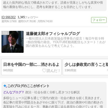
超えた批判的な視点で構成されています。読者が見落としがちな真実や情
報の裏側を明らかにし、思考を刺激することを目的としています。
996302
1,345
週間IN:
17900
週間OUT:
78180
月間IN:
74190
5
遠藤健太郎オフィシャルブログ
一般社団法人日本政策協会理事長の提言！毎日午前９時
−独自情報の発信。YOUTUBE動画配信もスタート！わが
国の政策をみんなで考えてみよう。
日本を中国の一部に…消されるよ
少しは参政党の言うこと
9時間前
33時間前
このブログのここがポイント
政治・社会を鋭く分析し惹きつける解説
多様なニュース記事を通じて現代の政治・社会の動きを鋭く見抜きます。
各記事の背景や問題点をあざやかに掘り下げ、政治の裏側や行政の動きの
真実味を巧みに伝える一方、事象の本質に迫る表現を心掛けています。情