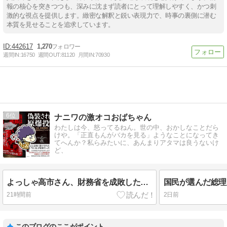
報の核心を突きつつも、深みに沈まず読者にとって理解しやすく、かつ刺
激的な視点を提供します。緻密な解釈と鋭い表現力で、時事の裏側に潜む
本質を見せることを追求しています。
442617
1,270
週間IN:
16750
週間OUT:
81120
月間IN:
70930
6
ナニワの激オコおばちゃん
わたしは今、怒ってるねん。世の中、おかしなことだら
けや。「正直もんがバカを見る」ようなことになってき
てへんか？私らみたいに、あんまりアタマは良うないけ
ど、
よっしゃ高市さん、財務省を成敗したったで。ところで原爆は原爆ではなかったって、ホンマかいや。
21時間前
2日前
このブログのここがポイント