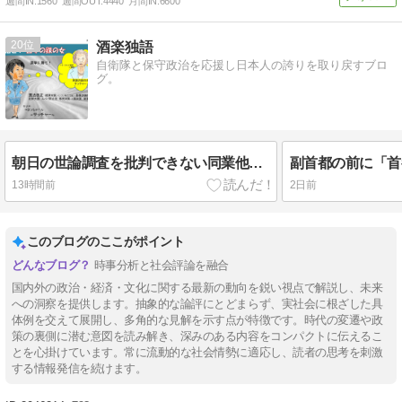
週間IN:
1560
週間OUT:
4440
月間IN:
6600
20
酒楽独語
自衛隊と保守政治を応援し日本人の誇りを取り戻すブロ
グ。
朝日の世論調査を批判できない同業他社「産経新聞」
13時間前
2日前
このブログのここがポイント
時事分析と社会評論を融合
国内外の政治・経済・文化に関する最新の動向を鋭い視点で解説し、未来
への洞察を提供します。抽象的な論評にとどまらず、実社会に根ざした具
体例を交えて展開し、多角的な見解を示す点が特徴です。時代の変遷や政
策の裏側に潜む意図を読み解き、深みのある内容をコンパクトに伝えるこ
とを心掛けています。常に流動的な社会情勢に適応し、読者の思考を刺激
する情報発信を続けます。