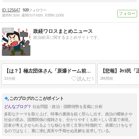
125647
920
週間IN:
3160
週間OUT:
4100
月間IN:
13300
14
政経ワロスまとめニュース
政治経済に関するまとめサイトです。
【は？】極左団体さん「原爆ドーム前を明け渡せば核戦争が始まる！」→ 観衆のマジレスが鋭すぎるとネットで話題に → ｗｗｗｗｗｗｗｗｗｗｗｗ
33分前
2時間前
このブログのここがポイント
社会問題・政治・国際情勢を直截に分析
多彩なテーマを取り上げ、時事の裏側を鋭く照らし出す。政治の曖昧さや
社会の歪み、国際関係の複雑さを、分かりやすくも刺々しい言葉で表現。
読者が考えさせられるような核心を突く文章が特徴的で、表層だけをなぞ
るのではなく、裏に潜む真実や予期せぬ見解を追求している。