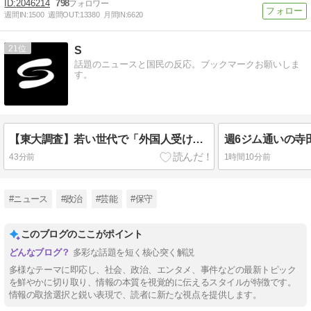
2046214
798
週間IN:
1500
週間OUT:
13380
月間IN:
6620
21
S
話題のニュースと国民の反応。ブックマークお願いしま
す。
【東大調査】若い世代で「外国人受け入れ反対」大幅増
43分前
1時間10分前
#ニュース
#政治
#芸能
#保守
このブログのここがポイント
多彩な話題を短く核心突く解説
多様なテーマに即応し、社会、政治、エンタメ、事件などの最新トピック
を鮮やかに切り取り、情報の本質を視覚的に伝えるスタイルが特徴です。
情報の取捨選択と鋭い表現で、読者に新たな視点を提供します。