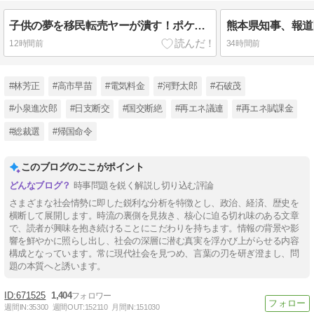
子供の夢を移民転売ヤーが潰す！ポケカ抽選を外国人が行列を占拠し埋め尽くす！日本の子供たちは泣いて帰るだけ！支那人がバイクを無賃駐車「日本語ワカラナイ」警察官を舐めまくる！91歳殺害のベトナム人も不法移民
12時間前
34時間前
#林芳正
#高市早苗
#電気料金
#河野太郎
#石破茂
#小泉進次郎
#日支断交
#国交断絶
#再エネ議連
#再エネ賦課金
#総裁選
#帰国命令
このブログのここがポイント
時事問題を鋭く解説し切り込む評論
さまざまな社会情勢に即した鋭利な分析を特徴とし、政治、経済、歴史を
横断して展開します。時流の裏側を見抜き、核心に迫る切れ味のある文章
で、読者が興味を抱き続けることにこだわりを持ちます。情報の背景や影
響を鮮やかに照らし出し、社会の深層に潜む真実を浮かび上がらせる内容
構成となっています。常に現代社会を見つめ、言葉の刃を研ぎ澄まし、問
題の本質へと誘います。
671525
1,404
週間IN:
35300
週間OUT:
152110
月間IN:
151030