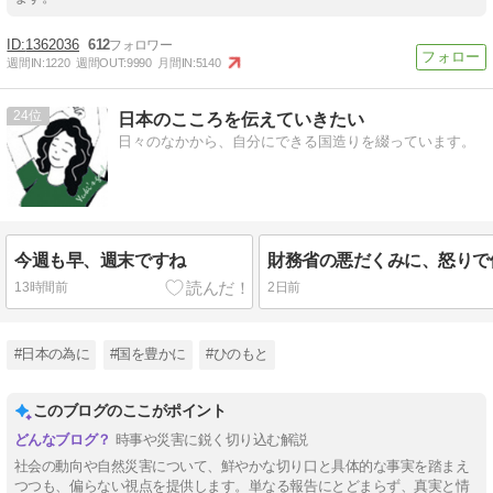
1362036
612
週間IN:
1220
週間OUT:
9990
月間IN:
5140
24
日本のこころを伝えていきたい
日々のなかから、自分にできる国造りを綴っています。
今週も早、週末ですね
財務省の悪だくみに、怒りで
13時間前
2日前
#日本の為に
#国を豊かに
#ひのもと
このブログのここがポイント
時事や災害に鋭く切り込む解説
社会の動向や自然災害について、鮮やかな切り口と具体的な事実を踏まえ
つつも、偏らない視点を提供します。単なる報告にとどまらず、真実と情