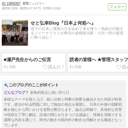
1985097
875
週間IN:
3680
週間OUT:
74770
月間IN:
15180
13
せと弘幸Blog『日本よ何処へ』
現下の日本に渾身の力を込めて筆を揮う！気鋭の行動す
るジャーナリストが希代の金権政治家・小沢一郎の疑惑
に斬り込む！
■瀬戸先生からのご伝言
読者の皆様へ ★管理スタッ
4ヶ月前
4ヶ月前
このブログのここがポイント
多角的視点と鋭い切り口
多様なテーマを取り上げ、鋭い分析と時事の洞察を融合させた内容が特長
です。政治や社会問題に対して独自の視点を展開し、日本の今後や国家戦
略を核心から問いかける姿勢が際立ちます。論点は明確で、具体的な背景
や現状を丁寧に解説。読者の関心を引きつける議論と、情報を深掘りする
濃厚な内容を通じて、時代の動きや国内外の動向を理解させる構成となっ
ています。