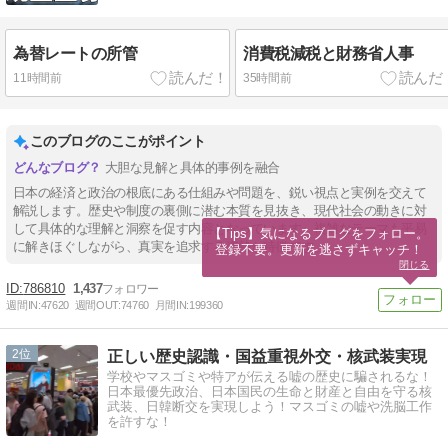
為替レートの所管
消費税減税と財務省人事
11時間前
35時間前
このブログのここがポイント
大胆な見解と具体的事例を融合
日本の経済と政治の根底にある仕組みや問題を、鋭い視点と実例を交えて
解説します。歴史や制度の裏側に潜む本質を見抜き、現代社会の動きに対
して具体的な理解と洞察を促す内容となっています。複雑なテーマも平易
【Tips】気になるブログをフォロー。

に解きほぐしながら、真実を追求する姿勢が特徴です。
登録不要。更新を逃さずキャッチ！
閉じる
786810
1,437
週間IN:
47620
週間OUT:
74760
月間IN:
199360
2
正しい歴史認識・国益重視外交・核武装実現
学校やマスゴミや特アが伝える嘘の歴史に騙されるな！
日本最優先政治、日本国民の生命と財産と自由を守る核
武装、日韓断交を実現しよう！マスゴミの嘘や洗脳工作
を許すな！