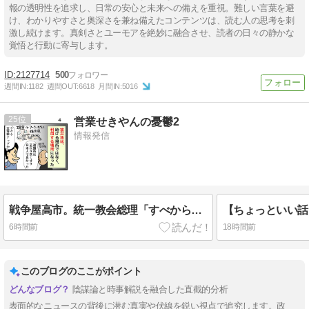
報の透明性を追求し、日常の安心と未来への備えを重視。難しい言葉を避
け、わかりやすさと奥深さを兼ね備えたコンテンツは、読む人の思考を刺
激し続けます。真剣さとユーモアを絶妙に融合させ、読者の日々の静かな
覚悟と行動に寄与します。
2127714
500
週間IN:
1182
週間OUT:
6618
月間IN:
5016
25
営業せきやんの憂鬱2
情報発信
戦争屋高市。統一教会総理「すべからず」ウソ・支持率アップ狙いのみ。
6時間前
18時間前
このブログのここがポイント
陰謀論と時事解説を融合した直截的分析
表面的なニュースの背後に潜む真実や伏線を鋭い視点で追究します。政