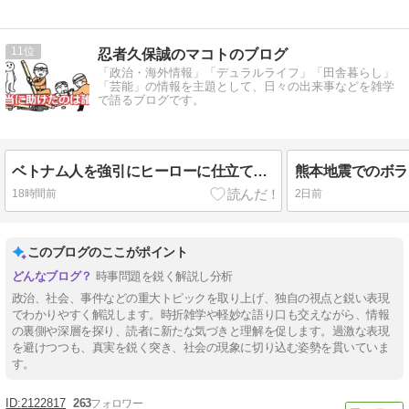
11
忍者久保誠のマコトのブログ
「政治・海外情報」「デュラルライフ」「田舎暮らし」
「芸能」の情報を主題として、日々の出来事などを雑学
で語るブログです。
ベトナム人を強引にヒーローに仕立て上げるマスゴミの悪辣さ
18時間前
2日前
このブログのここがポイント
時事問題を鋭く解説し分析
政治、社会、事件などの重大トピックを取り上げ、独自の視点と鋭い表現
でわかりやすく解説します。時折雑学や軽妙な語り口も交えながら、情報
の裏側や深層を探り、読者に新たな気づきと理解を促します。過激な表現
を避けつつも、真実を鋭く突き、社会の現象に切り込む姿勢を貫いていま
す。
2122817
263