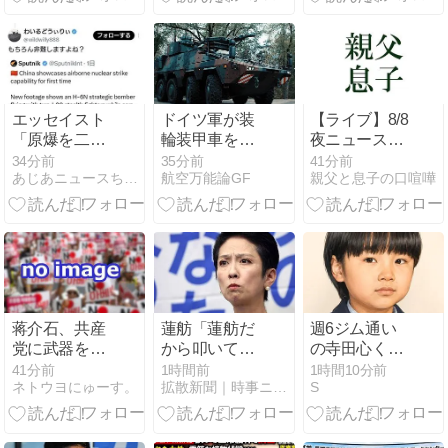
を煽った結
ローブ姿でタ
る！」→ 観衆
果、「｢抗日テ
バコを吸いな
のマジレスが
ーマパーク｣が
がら説明 県が
鋭すぎるとネ
中国各地に広
聞き取りへ
ットで話題に
がる
→ ｗｗｗｗｗ
ｗｗｗｗｗｗ
エッセイスト
ドイツ軍が装
【ライブ】8/8
ｗ
「原爆を二度
輪装甲車を最
夜ニュースま
と使わせては
大5,500両調達
とめ 最新情報
34分前
35分前
41分前
あじあニュースちゃんねる
航空万能論GF
親父と息子の口喧嘩
ならない」
する可能性、
を厳選してお
⇒「もちろん
契約額は13兆
届け ANN/テ
中国の核も非
円超え
レ朝【LIVE】
難する？」
AN
⇒「中国の核
は綺麗な
核！」
蒋介石、共産
蓮舫「蓮舫だ
週6ジム通い
党に武器を届
から叩いてい
の寺田心く
け続けて「運
い、との報道
ん、体重82kg
41分前
1時間前
1時間10分前
ネトウヨにゅーす。
拡散新聞｜時事ニュースとネットの反応
S
輸大隊長」と
に何度も向き
で110kgのベ
呼ばれる
合ってきまし
ンチプレス
た。悔しくて