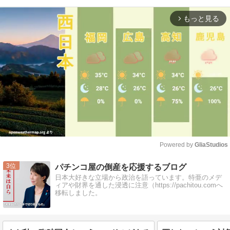
もっと見る
arrow_forward_ios
Powered by 
GliaStudios
Mute
3
パチンコ屋の倒産を応援するブログ
日本大好きな立場から政治を語っています。特亜のメデ
ィアや財界を通した浸透に注意（https://pachitou.comへ
移転しました。