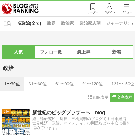
リーダー
ログイン
メニュー
※政治(全て)
政党
政治家
政治家志望
ジャーナリズ
人気
フォロー数
急上昇
新着
政治
1〜30位
31〜60位
61〜90位
91〜120位
121〜150位
画像表示
文字表示
1
新世紀のビッグブラザーへ blog
経世論研究所、所長 三橋貴明のブログです日本経済、
世界経済、政治、マスメディアの問題などを中心に書き
進めています。