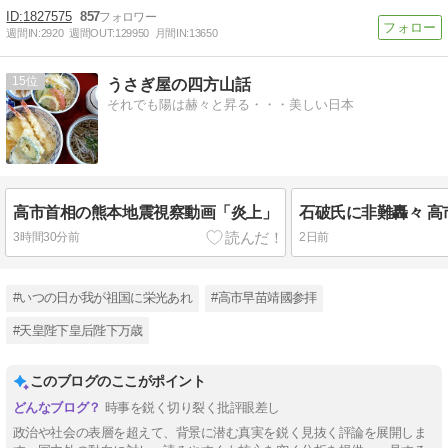
1827575
857
週間IN:
2920
週間OUT:
129950
月間IN:
13650
15
うさぎ屋の四方山話
それでも陽は赫々と昇る・・・美しい日本
高市首相の熊本地震視察動画「炎上」
3時間30分前
2日前
#いつの日か我が祖国に栄光あれ
#高市早苗靖國参拝
#天皇陛下皇后陛下万歳
このブログのここがポイント
時事を鋭く切り裂く批評眼差し
政治や社会の表層を超えて、背景に潜む真実を鋭く見抜く評論を展開しま