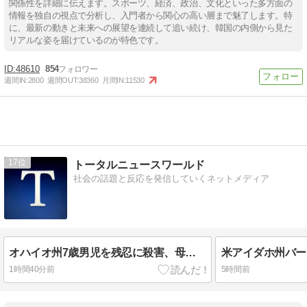
関係性を詳細に伝えます。スポーツ、経済、政治、文化といった多方面の
情報を独自の視点で分析し、入門者から関心の高い層まで魅了します。特
に、最新の動きと未来への展望を連続して追い続け、韓国の内側から見た
リアルな姿を届けているのが特色です。
48610
854
週間IN:
2800
週間OUT:
38360
月間IN:
11530
17
トータルニュースワールド
社会の話題と反応を発信していくネットメディア
オハイオ州7歳男児を残忍に殺害、母親とトランスジェンダー2人を殺人罪で起訴
1時間40分前
5時間前