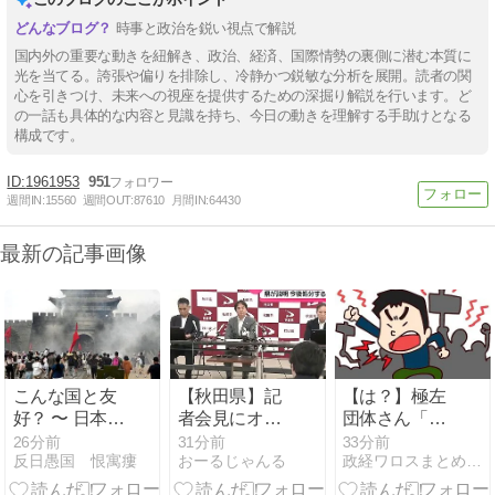
時事と政治を鋭い視点で解説
国内外の重要な動きを紐解き、政治、経済、国際情勢の裏側に潜む本質に
光を当てる。誇張や偏りを排除し、冷静かつ鋭敏な分析を展開。読者の関
心を引きつけ、未来への視座を提供するための深掘り解説を行います。ど
の一話も具体的な内容と見識を持ち、今日の動きを理解する手助けとなる
構成です。
1961953
951
週間IN:
15560
週間OUT:
87610
月間IN:
64430
最新の記事画像
こんな国と友
【秋田県】記
【は？】極左
好？ 〜 日本兵
者会見にオン
団体さん「原
撃ち施設に
ライン出席し
爆ドーム前を
26分前
31分前
33分前
反日愚国 恨寓瘻
おーるじゃんる
政経ワロスまとめニュース
131億円…習
たエリート幹
明け渡せば核
近平が愛国心
部職員、バス
戦争が始ま