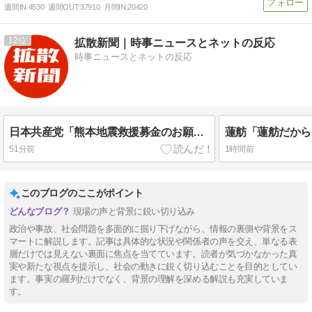
週間IN:
4530
週間OUT:
37910
月間IN:
20420
12
拡散新聞｜時事ニュースとネットの反応
時事ニュースとネットの反応
日本共産党「熊本地震救援募金のお願いしていたところ、党員に向かって、若い女性が中指を立てて行きました… 募金箱を持っていた人は中指がメガネに当たり、危うく怪我をするところでした」➾ ネット「それはないわーーｗｗｗ」「何から何まで盛るよな…」
51分前
1時間前
このブログのここがポイント
現場の声と背景に鋭い切り込み
政治や事故、社会問題を多面的に掘り下げながら、情報の裏側や背景をス
マートに解説します。記事は具体的な状況や関係者の声を交え、単なる表
層だけでは見えない裏面に焦点を当てています。読者が気づかなかった真
実や新たな視点を提示し、社会の動きに鋭く切り込むことを目的としてい
ます。事実の羅列だけでなく、背景の理解を深める解説も充実していま
す。