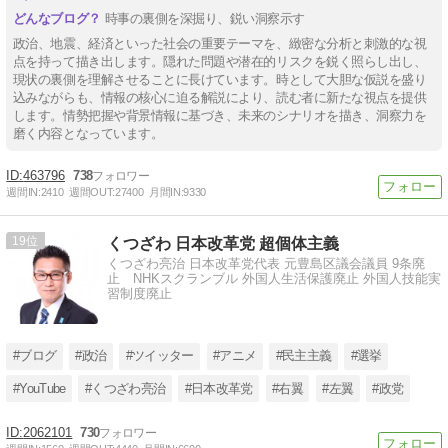
時事の裏側を深掘り、鋭い洞察示す
政治、地震、経済といった社会の重要テーマを、緻密な分析と刺激的な視
点を持って描き出します。隠れた問題や潜在的リスクを鋭く照らし出し、
現状の裏側を理解させることに長けています。時として大胆な仮説を盛り
込みながらも、情報の核心に迫る解説により、読む者に新たな視点を提供
します。情勢把握や背景情報に基づき、未来のシナリオを描き、洞察力を
磨く内容となっています。
463796
738
週間IN:
2410
週間OUT:
27400
月間IN:
9330
19
くつざわ 日本改革党 超個体主義
くつざわ亮治 日本改革党代表 元豊島区議会議員 9条廃
止 NHKスクランブル 外国人生活保護廃止 外国人技能実
習制度廃止
#ブログ
#政治
#ツイッター
#アニメ
#民主主義
#選挙
#YouTube
#くつざわ亮治
#日本改革党
#右翼
#左翼
#政党
2062101
730