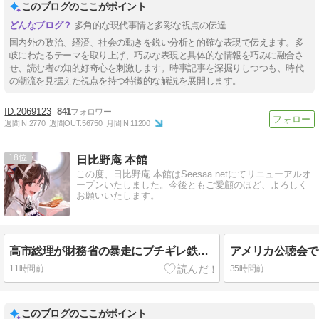
このブログのここがポイント
多角的な現代事情と多彩な視点の伝達
国内外の政治、経済、社会の動きを鋭い分析と的確な表現で伝えます。多
岐にわたるテーマを取り上げ、巧みな表現と具体的な情報を巧みに融合さ
せ、読む者の知的好奇心を刺激します。時事記事を深掘りしつつも、時代
の潮流を見据えた視点を持つ特徴的な解説を展開します。
2069123
841
週間IN:
2770
週間OUT:
56750
月間IN:
11200
18
日比野庵 本館
この度、日比野庵 本館はSeesaa.netにてリニューアルオ
ープンいたしました。今後ともご愛顧のほど、よろしく
お願いいたします。
高市総理が財務省の暴走にブチギレ鉄槌！主力官僚・一松旬を更迭、減税潰しの工作発覚で日本経済防衛の暗闘が勃発！ 《食料品消費税シリーズ＃７》
11時間前
35時間前
このブログのここがポイント