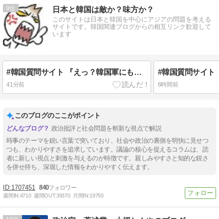
9
日本と韓国は敵か？味方か？
このサイトは日本と韓国を中心にアジアの問題を考える
サイトです。韓国関連ブログからの相互リンク歓迎して
います
#韓国質問サイト 『えっ？韓国軍にも慰安婦いたの？！』、『あれは売春婦だ！一緒にするな！』
41分前
6時間前
このブログのここがポイント
政治批評と社会問題を斬新な視点で解説
時事のテーマを鋭い言葉で突いており、社会や政治の裏側を明快に見せつ
つも、わかりやすさを追求しています。議論の核心を捉えるコラムは、読
者に新しい視点と刺激を与えるのが特徴です。親しみやすさと知的な鋭さ
を併せ持ち、深堀した情報をわかりやすく伝えます。
1707451
840
週間IN:
4710
週間OUT:
39370
月間IN:
19750