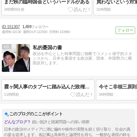
まだ秋の臨時国会というハードルがある
買わないという対
2時間50分前
31時間前
151307
1,459
週間IN:
32130
週間OUT:
122530
月間IN:
133990
4
私的憂国の書
政治を中心とした時事問題に独断でコメント保守的スタ
ンスから、日本を棄損する政治家、団体、外国勢力に断
固反対します。
霞ヶ関人事のタブーに踏み込んだ政権の本気度――一松更迭が語る「政治手動」と「民意」の重み
11時間前
34時間前
このブログのここがポイント
鋭い批評と国家問題への深い洞察
日本の政治やメディアに潜む偏向や操作の実態を鋭く切り取り、社会の真
の姿を追求します。各記事は具体性と論理性を持ち、一般的な表現の枠を