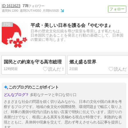
1611623
778
週間IN:
1390
週間OUT:
44350
月間IN:
5920
23
平成・美しい日本を護る会『やむやま』
日本の歴史文化伝統を尊び皇室を尊崇します私たちは、
日本国民であることを発言と行動の基礎にして、日本国
の繁栄に寄与します。
国民との約束を守る高市総理
燃え盛る世界
12時間前
2日前
このブログのここがポイント
多彩なテーマと辛口な切り口
さまざまな社会の問題を鋭く切り込みながら、日本の文化や国の未来を考
察するブログです。地域の食文化や国際情勢、環境問題まで幅広く取り上
げ、時事の裏側や現代の流れを短い言葉で明快に伝えています。流行りの
表層だけでなく、根底にある真実を見極める視点が特徴です。刺激的な表
現とともに、具体例や現象を交えて、思わず考えさせられる記事を提供し
ます。