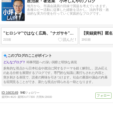
10
政治家・著述業 小坪しんやのブログ
地方から、市議会議員の目線で国益を考えていきます。
各種ロビー活動に従事した経験を活かし、法的手段・政
治的な実力行使を行っていく実践的なブログです。
”ヒロシマ”ではなく広島、”ナガサキ”ではなく長崎、”フクシマ”ではなく福島だ。【いい加減、ウザイと思った人はシェア】
2日前
19日前
このブログのここがポイント
時事問題への深い洞察と明快な表現
多角的な視点から日本社会や政治に関するテーマを鋭く解剖し、読み応え
のある分析を展開するブログです。専門的な知識に裏打ちされた内容と、
突き刺さる表現で、読者の興味を引きつけます。社会の裏面や議会の内幕
を垣間見ることができ、新たな視点が得られる一助となります。
1663149
940
週間IN:
4620
週間OUT:
7300
月間IN:
20600