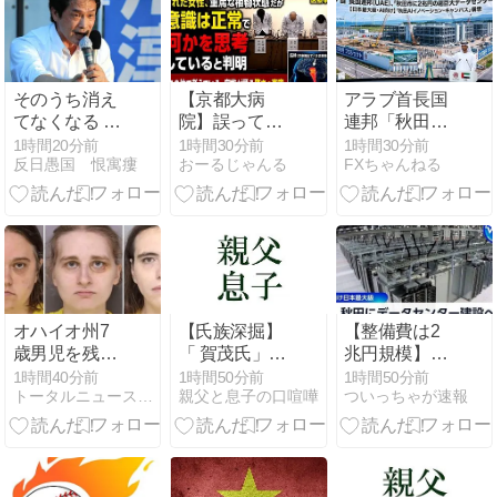
も」➾ Ｘ民
「『高市だか
ら叩いてい
い』を率先し
てやってる人
そのうち消え
【京都大病
アラブ首長国
に言われまし
てなくなる 〜
院】誤って正
連邦「秋田市
ても」➾ ネッ
中道改革連合
常脳幹を摘出
に2兆円の超
1時間20分前
1時間30分前
1時間30分前
ト「一瞬で返
反日愚国 恨寓瘻
おーるじゃんる
FXちゃんねる
の埋もれた存
された女性､重
巨大データセ
されるのもこ
在感 「進むも
篤な植物状態
ンター建てる
の人の持ち芸
地獄、引くも
だが意識は正
わ」
なんかな」
地獄」3党合
常で何かを思
流で浮上でき
考していると
るのか...有楽
判明
町駅前に数百
人の支持者ら
オハイオ州7
【氏族深掘】
【整備費は2
歳男児を残忍
「 賀茂氏」黎
兆円規模】秋
に殺害、母親
明編【歴史解
田にAIデータ
1時間40分前
1時間50分前
1時間50分前
トータルニュースワールド
親父と息子の口喧嘩
ついっちゃが速報
とトランスジ
説】 結城屋
センター建設
ェンダー2人
へ
を殺人罪で起
訴