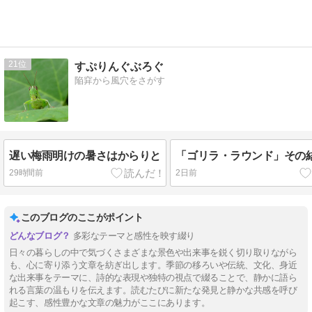
21
すぷりんぐぶろぐ
陥穽から風穴をさがす
遅い梅雨明けの暑さはからりと
「ゴリラ・ラウンド」その
29時間前
2日前
このブログのここがポイント
多彩なテーマと感性を映す綴り
日々の暮らしの中で気づくさまざまな景色や出来事を鋭く切り取りながら
も、心に寄り添う文章を紡ぎ出します。季節の移ろいや伝統、文化、身近
な出来事をテーマに、詩的な表現や独特の視点で綴ることで、静かに語ら
れる言葉の温もりを伝えます。読むたびに新たな発見と静かな共感を呼び
起こす、感性豊かな文章の魅力がここにあります。