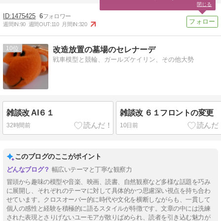
閉じる
1475425
6
週間IN:
90
週間OUT:
110
月間IN:
320
10
改造放置の墓場のセレナーデ
戦車模型と競輪、ガールズケイリン、その他大勢
雑談改 AI６１
雑談改 ６１フロントの変更
32時間前
10日前
このブログのここがポイント
幅広いテーマと丁寧な観察力
冒頭から趣味の模型や音楽、映画、読書、自然観察など多様な話題を巧み
に展開し、それぞれのテーマに対して具体的かつ思慮深い視点を持ち合わ
せています。クロスオーバー的に時代や文化を横断しながらも、一貫して
個人の感性と経験を積極的に語るスタイルが特徴です。文章の中には洗練
された表現とさりげないユーモアが散りばめられ、読者を引き込む魅力が