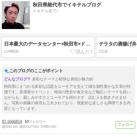
5
秋田県能代市でイキテルブログ
イキテル君で♪
日本最大のデータセンター×秋田市×ドバイ案件
テラタの唐揚げ弁
21時間前
2日前
このブログのここがポイント
多彩なテーマと軽快な表現が魅力的
秋田県にまつわる多彩な話題をユーモアを交えて綴る個性豊かな文章が特
徴です。居酒屋やイベント、地域の歴史や食文化など幅広いテーマを扱い
ながらも、親しみやすさとユーモアを絶やさず、読む人を飽きさせませ
ん。写真や画像の表現も工夫されており、視覚的な楽しさも満喫できる内
容となっています。
1666814
10
週間IN:
140
週間OUT:
560
月間IN:
690