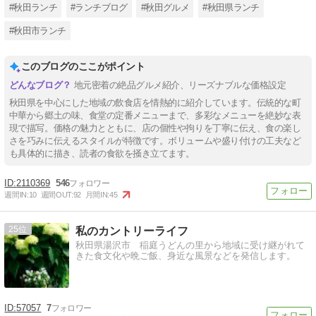
#秋田ランチ
#ランチブログ
#秋田グルメ
#秋田県ランチ
#秋田市ランチ
このブログのここがポイント
地元密着の絶品グルメ紹介、リーズナブルな価格設定
秋田県を中心にした地域の飲食店を情熱的に紹介しています。伝統的な町
中華から郷土の味、食堂の定番メニューまで、多彩なメニューを絶妙な表
現で描写。価格の魅力とともに、店の個性や拘りを丁寧に伝え、食の楽し
さを巧みに伝えるスタイルが特徴です。ボリュームや盛り付けの工夫など
も具体的に描き、読者の食欲を掻き立てます。
2110369
546
週間IN:
10
週間OUT:
92
月間IN:
45
25
私のカントリーライフ
秋田県湯沢市 稲庭うどんの里から地域に受け継がれて
きた食文化や晩ご飯、身近な風景などを発信します。
57057
7