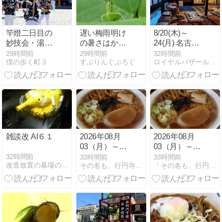
時間勤務
竿燈二日目の
遅い梅雨明け
8/20(木)～
妙技会・湯沢
の暑さはから
24(月) 名古屋
の七夕絵どう
りと
市の「徳川古
29時間前
29時間前
32時間前
僕の歩く町３
すぷりんぐぶろぐ
ロイヤルバザールな日々
ろうまつりへ
民家ギャラリ
ー結-
MUSUBI-」に
てバザール!!
雑談改 AI６１
2026年08月
2026年08月
03（月）～
03（月）～
06（木）七夕
06（木）七夕
32時間前
33時間前
33時間前
改造放置の墓場のセレナーデ
その名も、行円寺（ぎょうえんじ）
「その名も、行円寺(ぎょうえんじ）」&「その名も、明くん」
絵灯ろう祭り
絵灯ろう祭り