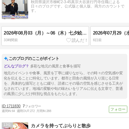
秋田県湯沢市柳町2-3-45真宗大谷派行円寺住職による
日々のブログです。公式版と個人版、両方のカウントで
す。
2026年08月03（月）～06（木）七夕絵灯ろう祭り
33時間前
6日前
このブログのここがポイント
多彩な地元の風景と食事を描写
地元のイベントや食事、風景を丁寧に綴りながら、その時々の空気感や変
化を伝えることに特化しています。都市と田舎の風情が入り混じる日常
を、具体的な描写とともに綴り、読者にその場の空気を感じさせる工夫が
なされています。地域の変貌や旬の味わいをリアルに伝える文章で、普通
の風景に少しだけ特別な視点をもたらします。
1711830
7
週間IN:
64
週間OUT:
272
月間IN:
288
13
カメラを持ってぶらりと散歩