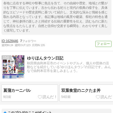
各地に点在する神社や祭事に焦点を当て、その由緒や歴史、地域との繋が
りを丁寧に伝えています。古から伝わる祀りと現代の祭典の様子を、具体
的なエピソードや歴史資料に基づいて紹介し、文化的な深みと情緒を感じ
取れる内容となっています。各記事は地域の風景や建築、祭祀の特色を通
じて、神社参拝の楽しさと持続する伝統の重要性を伝え、読むものに新た
な視点をもたらします。自然と信仰が交差する瞬間を、わかりやすく美し
く描写しています。
1628446
7
週間IN:
24
週間OUT:
123
月間IN:
135
15
ゆりほんタウン日記
秋田県由利本荘市のイベントやグルメ、個人や団体の活
動などを紹介している”ゆりほんタウン”の日記です。みん
なで由利本荘市を楽しみましょう。
菖蒲カーニバル
双葉食堂のニクたま丼
9日前
54日前
このブログのここがポイント