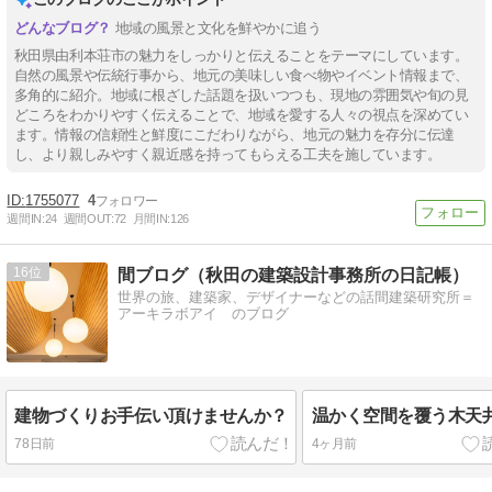
地域の風景と文化を鮮やかに追う
秋田県由利本荘市の魅力をしっかりと伝えることをテーマにしています。
自然の風景や伝統行事から、地元の美味しい食べ物やイベント情報まで、
多角的に紹介。地域に根ざした話題を扱いつつも、現地の雰囲気や旬の見
どころをわかりやすく伝えることで、地域を愛する人々の視点を深めてい
ます。情報の信頼性と鮮度にこだわりながら、地元の魅力を存分に伝達
し、より親しみやすく親近感を持ってもらえる工夫を施しています。
1755077
4
週間IN:
24
週間OUT:
72
月間IN:
126
16
間ブログ（秋田の建築設計事務所の日記帳）
世界の旅、建築家、デザイナーなどの話間建築研究所＝
アーキラボアイ のブログ
建物づくりお手伝い頂けませんか？
温かく空間を覆う木天
78日前
4ヶ月前