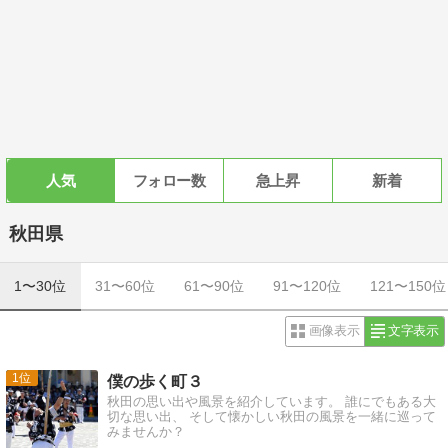
人気
フォロー数
急上昇
新着
秋田県
1〜30位
31〜60位
61〜90位
91〜120位
121〜150位
画像表示
文字表示
1
僕の歩く町３
秋田の思い出や風景を紹介しています。 誰にでもある大
切な思い出、 そして懐かしい秋田の風景を一緒に巡って
みませんか？