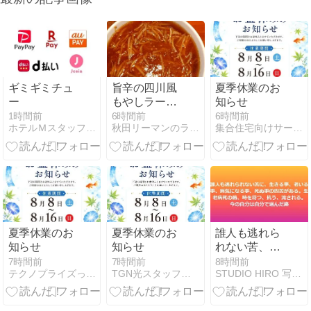
ギミギミチュ
旨辛の四川風
夏季休業のお
ー
もやしラーメ
知らせ
ンはサンマー
1時間前
6時間前
6時間前
ホテルＭスタッフブログ
秋田リーマンのランチブログ
集合住宅向けサービス「ブロードストリーム」
メンの進化系
夏季休業のお
夏季休業のお
誰人も逃れら
知らせ
知らせ
れない苦、生
きること、老
7時間前
7時間前
8時間前
テクノプライズって何の会社だ？
TGN光スタッフブログ
STUDIO HIRO 写真家 上野比路
いること、病
気になるこ
と、死ぬこと