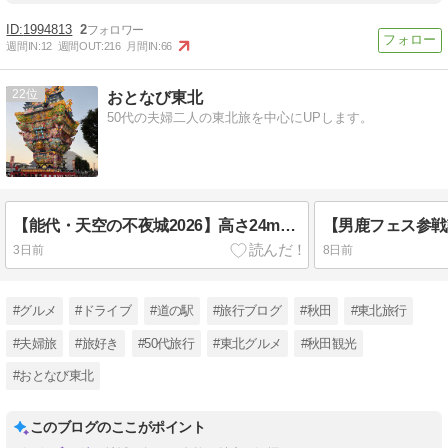
1994813
2
週間IN:
12
週間OUT:
216
月間IN:
66
22
おとなび東北
50代の夫婦二人の東北旅を中心にUPします。
【能代・天空の不夜城2026】高さ24mの巨大灯籠に妻と絶句。竿燈まつりとはまったく違う、秋田のもう一つの夏
3日前
8日前
#グルメ
#ドライブ
#道の駅
#旅行ブログ
#秋田
#東北旅行
#夫婦旅
#旅好き
#50代旅行
#東北グルメ
#秋田観光
#おとなび東北
このブログのここがポイント