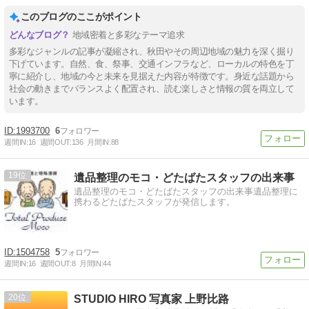
このブログのここがポイント
地域密着と多彩なテーマ追求
多彩なジャンルの記事が凝縮され、秋田やその周辺地域の魅力を深く掘り
下げています。自然、食、祭事、交通インフラなど、ローカルの特色を丁
寧に紹介し、地域の今と未来を見据えた内容が特徴です。身近な話題から
社会の動きまでバランスよく配置され、読む楽しさと情報の質を両立して
います。
1993700
6
週間IN:
16
週間OUT:
136
月間IN:
88
19
遺品整理のモコ・どたばたスタッフの出来事
遺品整理のモコ・どたばたスタッフの出来事遺品整理に
携わるどたばたスタッフが発信します。
1504758
5
週間IN:
16
週間OUT:
8
月間IN:
44
20
STUDIO HIRO 写真家 上野比路