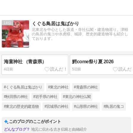
14
くぐる鳥居は鬼ばかり
北東北を中心とした坂道・寺社仏閣・建造物巡り。津軽
の鳥居の鬼コや水虎様、城跡、歴史的建造物等も紹介し
ております。
海童神社 （青森県）
鰐come祭り夏 2026
4日前
5日前
#くぐる鳥居は鬼ばかり
#東北の神社
#青森県の神社
#秋田県の神社
#岩手県の神社
#東北の神社仏閣
#東北の歴史的建造物
#宮城県の神社
#山形県の神社
#鳥居の鬼コ
このブログのここがポイント
地元に伝わる古き伝統と由緒紹介