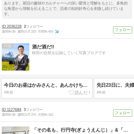
あります。新旧の趣味やカルチャーへの深い愛情と理解をもとに、多角的
な角度から情報を伝えることで、読者の知的好奇心を刺激し続けていま
す。
2036228
2
週間IN:
80
週間OUT:
220
月間IN:
430
11
酒だ酒だ!!
秋田の自然を記録していく写真ブログです
今日のお昼はかみさんと、あんかけちゃんぽんで有名な秋田市川尻にある「ラーメンの五右エ門」 ...
4年前
4年前
1127684
3
週間IN:
80
週間OUT:
270
月間IN:
310
12
「その名も、行円寺(ぎょうえんじ）」&「その名も、明くん」