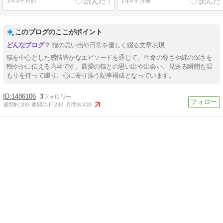
1年3ヶ月前
1年4ヶ月前
このブログのここがポイント
猫の思い出や日常を優しく綴る文章表現
猫を中心とした感情豊かなエピソードを通じて、生命の尊さや絆の深さを
穏やかに伝える内容です。最愛の猫との思い出や出会い、見送る瞬間も温
もりを持って綴り、心に寄り添う記事構成となっています。
1486106
3
週間IN:
100
週間OUT:
230
月間IN:
430