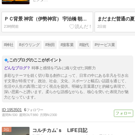
ＰＣ背景 神宮（伊勢神宮） 宇治橋 朝日 ご家族連れ 放課後クラブ 明日から11時開店 12日（水）はお休みです 長時間勤務
23時間前
2日前
#神社
#ボウリング
#秋田
#接客業
#能代
#サービス業
このブログのここがポイント
時事と感情を巧みに織り交ぜた洞察力
多彩なテーマを鋭く切り取る創作によって、日常の中にある非凡を引き出
す文章が特長です。政治、社会、文化、スポーツと幅広い話題を通じて、
生活や人生の真理に近づく視点を提供。明確な言葉選びと的確な表現で、
深い思索へと誘います。柔らかな語感ながらも、核心を突いた表現力が魅
力となっています。
1953501
6
週間IN:
530
週間OUT:
880
月間IN:
2300
3
コルチカム’ｓ LIFE日記