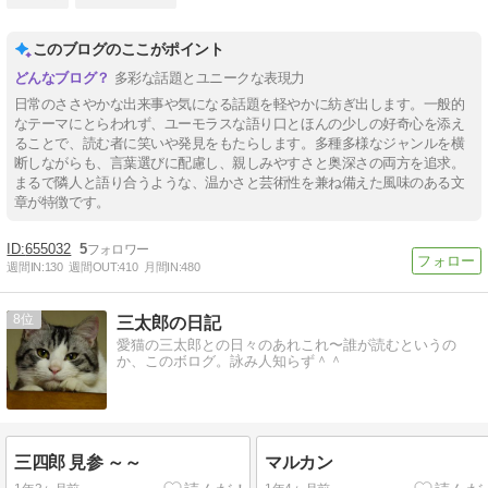
このブログのここがポイント
多彩な話題とユニークな表現力
日常のささやかな出来事や気になる話題を軽やかに紡ぎ出します。一般的
なテーマにとらわれず、ユーモラスな語り口とほんの少しの好奇心を添え
ることで、読む者に笑いや発見をもたらします。多種多様なジャンルを横
断しながらも、言葉選びに配慮し、親しみやすさと奥深さの両方を追求。
まるで隣人と語り合うような、温かさと芸術性を兼ね備えた風味のある文
章が特徴です。
655032
5
週間IN:
130
週間OUT:
410
月間IN:
480
8
三太郎の日記
愛猫の三太郎との日々のあれこれ〜誰が読むというの
か、このボログ。詠み人知らず＾＾
三四郎 見参 ～～
マルカン