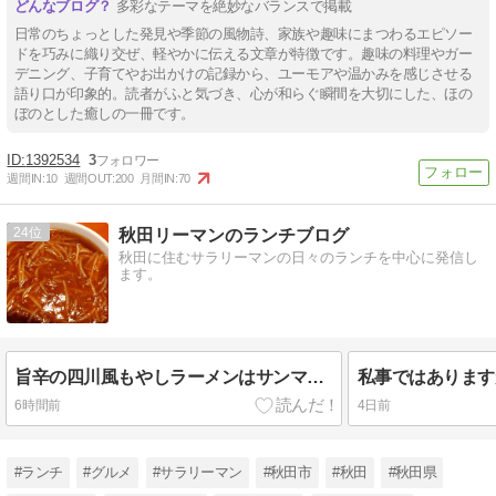
多彩なテーマを絶妙なバランスで掲載
日常のちょっとした発見や季節の風物詩、家族や趣味にまつわるエピソー
ドを巧みに織り交ぜ、軽やかに伝える文章が特徴です。趣味の料理やガー
デニング、子育てやお出かけの記録から、ユーモアや温かみを感じさせる
語り口が印象的。読者がふと気づき、心が和らぐ瞬間を大切にした、ほの
ぼのとした癒しの一冊です。
1392534
3
週間IN:
10
週間OUT:
200
月間IN:
70
24
秋田リーマンのランチブログ
秋田に住むサラリーマンの日々のランチを中心に発信し
ます。
旨辛の四川風もやしラーメンはサンマーメンの進化系
6時間前
4日前
#ランチ
#グルメ
#サラリーマン
#秋田市
#秋田
#秋田県