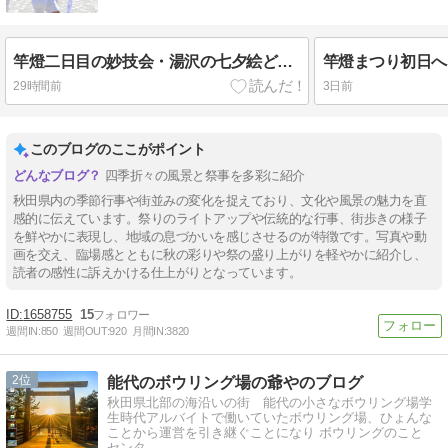
竿燈二日目の妙技会・湯沢の七夕絵どうろうまつりへ
竿燈まつり初日へ
29時間前
3日前
このブログのここがポイント
四季折々の風景と祭事を多彩に紹介
秋田県内の季節行事や街並みの変化を捉えており、文化や風景の魅力を直
感的に伝えています。祭りのライトアップや伝統的な行事、街歩きの様子
を鮮やかに表現し、地域の息づかいを感じさせるのが特徴です。写真や動
画を交え、臨場感とともに秋の彩りや祭の盛り上がりを軽やかに紹介し、
読者の感性に訴えかける仕上がりとなっています。
1658755
15
週間IN:
850
週間OUT:
920
月間IN:
3820
2
能代のボウリング場の爺やのブログ
秋田県北部の海沿いの街 能代の小さなボウリング場学
生時代アルバイトで働いていたボウリング場、ひょんな
ことから運営を引き継ぐことになり ボウリングのこと
センタ…