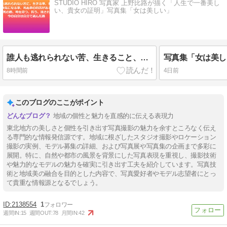
STUDIO HIRO 写真家 上野比路が描く「人生で一番美し
い、貴女の証明」写真集「女は美しい」
誰人も逃れられない苦、生きること、老いること、病気になること、死ぬことの四苦
8時間前
4日前
このブログのここがポイント
地域の個性と魅力を直感的に伝える表現力
東北地方の美しさと個性を引き出す写真撮影の魅力を余すところなく伝え
る専門的な情報発信源です。地域に根ざしたスタジオ撮影やロケーション
撮影の実例、モデル募集の詳細、および写真展や写真集の企画まで多彩に
展開。特に、自然や都市の風景を背景にした写真表現を重視し、撮影技術
や魅力的なモデルの魅力を確実に引き出す工夫を紹介しています。写真技
術と地域美の融合を目的とした内容で、写真愛好者やモデル志望者にとっ
て貴重な情報源となるでしょう。
2138554
1
週間IN:
15
週間OUT:
78
月間IN:
42