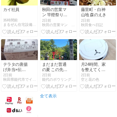
カイ社員
秋田の営業マ
藤里町・白神
ン 竿燈祭り3
山地 森のえき
日目
35時間前
2日前
2日前
まるぜん住宅設備ブログ「いつも前むき」
秋田の営業マン トニーTのプロフィール
秋田食べ日記
テラタの唐揚
まだまだ普通
月24時間、家
げ弁当×伝統
の夏 この先
を整えてくれ
の味
は？ 家庭 実家
る存在。ロボ
2日前
2日前
2日前
秋田県能代市でイキテルブログ
能代のボウリング場の爺やのブログ
空と花の色
仕事 作業 心理
ット掃除機と
的プレッシャ
暮らして4か
ー お客様の笑
月
顔が救い
全て表示