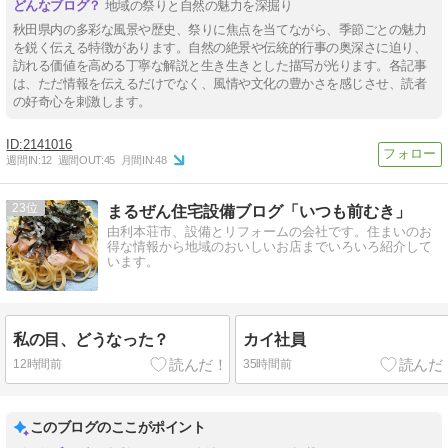
地域の祭りと自然の魅力を深掘り
秋田県内の多彩な風景や歴史、祭りに焦点を当てながら、季節ごとの魅力
を鋭く伝える特徴があります。自然の絶景や伝統的行事の奥深さに迫り、
訪れる価値を高める丁寧な解説と生き生きとした描写が光ります。各記事
は、ただ情報を伝えるだけでなく、風情や文化の豊かさを感じさせ、読者
の好奇心を刺激します。
2141016
週間IN:
12
週間OUT:
45
月間IN:
48
23
まるぜん住宅設備ブログ「いつも前むき」
由利本荘市、設備とリフォームの会社です。住まいのお
得な情報から地域のおいしいお店までいろいろ紹介して
います。
私の目、どうなった？
カイ社員
12時間前
35時間前
このブログのここがポイント