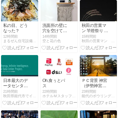
の四苦
私の目、どう
洗面所の壁に
秋田の営業マ
なった？
穴を空けて後
ン 竿燈祭り 最
悔なし。浮か
終日
12時間前
14時間前
15時間前
まるぜん住宅設備ブログ「いつも前むき」
空と花の色
秋田の営業マン トニーTのプロフィール
せる収納で毎
日がラクにな
った
日本最大のデ
Oh,食ぅとパ
ＰＣ背景 神宮
ータセンター
ス
（伊勢神宮）
×秋田市×ドバ
宇治橋 朝日 ご
21時間前
22時間前
23時間前
秋田県能代市でイキテルブログ
ホテルＭスタッフブログ
能代のボウリング場の爺やのブログ
イ案件
家族連れ 放課
後クラブ 明日
から11時開店
12日（水）は
お休みです 長