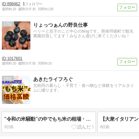
898462
1
週間IN:
20
週間OUT:
30
月間IN:
120
17
りょっつぁんの野良仕事
ベリーと息子のこと中心のblogです。県南羽後町で観光
農園目指してます！みなさん遊びに来てくださいね！
1017601
週間IN:
20
週間OUT:
50
月間IN:
20
18
あきたライフろぐ
北秋田の暮らし・子育て・食べ物など体験をリアルタイ
ムに綴ります。
”令和の米騒動”の中でもち米の相場・商品価格はどうなっていたか？
3日前
6日前