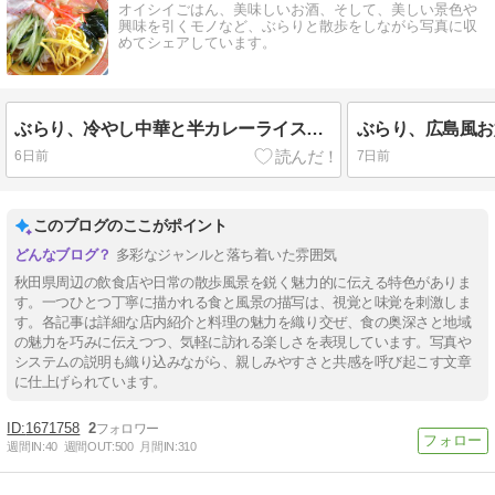
オイシイごはん、美味しいお酒、そして、美しい景色や
興味を引くモノなど、ぶらりと散歩をしながら写真に収
めてシェアしています。
ぶらり、冷やし中華と半カレーライス@中華そば 繁昌軒 本店【大仙市】
6日前
7日前
このブログのここがポイント
多彩なジャンルと落ち着いた雰囲気
秋田県周辺の飲食店や日常の散歩風景を鋭く魅力的に伝える特色がありま
す。一つひとつ丁寧に描かれる食と風景の描写は、視覚と味覚を刺激しま
す。各記事は詳細な店内紹介と料理の魅力を織り交ぜ、食の奥深さと地域
の魅力を巧みに伝えつつ、気軽に訪れる楽しさを表現しています。写真や
システムの説明も織り込みながら、親しみやすさと共感を呼び起こす文章
に仕上げられています。
1671758
2
週間IN:
40
週間OUT:
500
月間IN:
310