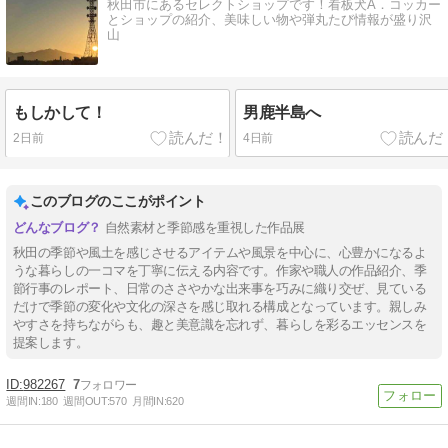
秋田市にあるセレクトショップです！看板犬A．コッカー
とショップの紹介、美味しい物や弾丸たび情報が盛り沢
山
もしかして！
男鹿半島へ
2日前
4日前
このブログのここがポイント
自然素材と季節感を重視した作品展
秋田の季節や風土を感じさせるアイテムや風景を中心に、心豊かになるよ
うな暮らしの一コマを丁寧に伝える内容です。作家や職人の作品紹介、季
節行事のレポート、日常のささやかな出来事を巧みに織り交ぜ、見ている
だけで季節の変化や文化の深さを感じ取れる構成となっています。親しみ
やすさを持ちながらも、趣と美意識を忘れず、暮らしを彩るエッセンスを
提案します。
982267
7
週間IN:
180
週間OUT:
570
月間IN:
620