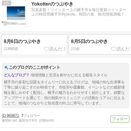
4
Yokotterのつぶやき
写真多数！ツイッター上の横手市を毎日更新ツイッター
上の秋田県横手市#yokote。秋田の食、観光情報満載！
8月6日のつぶやき
8月5日のつぶやき
21時間前
2日前
このブログのここがポイント
地域情報と交流を鮮やかに伝える報告スタイル
横手市の多彩な話題をタイムリーに伝えるブログは、地域の旬な出来事を
丁寧に掘り起こすのが特長です。市役所や図書館、イベントなどの最新情
報を親しみやすく配信し、横手の魅力をわかりやすく紹介します。頻繁な
アップデートを通じて、街の熱気やコミュニティの活動をリアルに伝える
ことで、地域のつながりと知名度の向上に寄与しています。
969871
7
週間IN:
160
週間OUT:
970
月間IN:
650