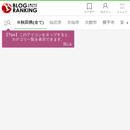
リーダー
ログイン
メニュー
※秋田県(全て)
仙北市
大仙市
大館市
横手市
湯沢
【Tips】このアイコンをタップすると、

カテゴリ一覧を表示できます。
閉じる