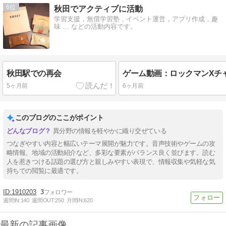
6
秋田でアクティブに活動
学習支援，無償学習塾，イベント運営，アプリ作成，趣
味 … などの活動内容です。
秋田駅での再会
5ヶ月前
6ヶ月前
このブログのここがポイント
異分野の情報を軽やかに織り交ぜている
つなぎやすい内容と幅広いテーマ展開が魅力です。音声技術やゲームの攻
略情報、地域の活動紹介など、多彩な要素がバランス良く並びます。読む
人を惹きつける話題の選び方と親しみやすい表現で、情報収集や気軽な気
持ちでの閲覧に最適です。
1910203
3
週間IN:
140
週間OUT:
250
月間IN:
620
最新の記事画像