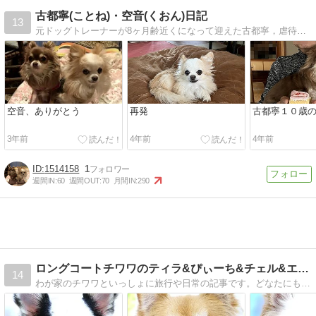
古都寧(ことね)・空音(くおん)日記
13
元ドッグトレーナーが8ヶ月齢近くになって迎えた古都寧，虐待から咬みっ子になって保護された空音との日常を，ご近所やワン友との交流を交えながら綴ります。
空音、ありがとう
再発
古都寧１０歳
3年前
4年前
4年前
1514158
1
週間IN:
60
週間OUT:
70
月間IN:
290
ロングコートチワワのティラ&ぴぃーち&チェル&エピ&シュシュ
14
わが家のチワワといっしょに旅行や日常の記事です。どなたにも楽しく笑って見ていただけたら、と思いながら記事を作っています。