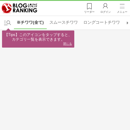
リーダー
ログイン
メニュー
※チワワ(全て)
スムースチワワ
ロングコートチワワ
※
【Tips】このアイコンをタップすると、

カテゴリ一覧を表示できます。
閉じる