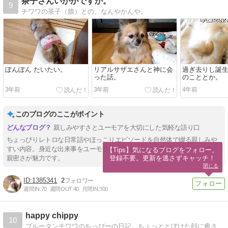
茶子さんいかがですか。
9
チワワの茶子（娘）との、なんやかんや。
ぽんぽん たいたい。
リアルサザエさんと神に会
過ぎ去りし誕
った話。
のこととか。
3年前
3年前
4年前
このブログのここがポイント
親しみやすさとユーモアを大切にした気軽な語り口
ちょっぴりレトロな日常話やほっこりエピソードを自然体で綴る親しみや
すい内容。身近な出来事をユーモラスに包みながら、読者と共有しやすい
【Tips】気になるブログをフォロー。

登録不要。更新を逃さずキャッチ！
親密さが魅力です。
閉じる
1385341
2
週間IN:
70
週間OUT:
40
月間IN:
300
happy chippy
10
ブルータンチワワのちっぴーの日記。ちょっととぼけた顔に癒されてください。