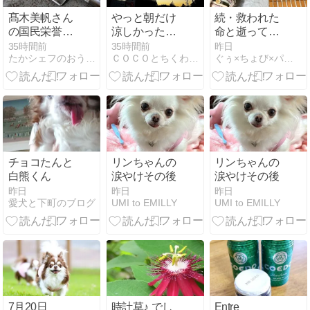
髙木美帆さん
やっと朝だけ
続・救われた
の国民栄誉賞
涼しかったＣ
命と逝ってし
記念品はミッ
ＯＣＯちく大
まったあの仔
35時間前
35時間前
昨日
たかシェフのおうちごはん。と白い犬とチワワ。
ＣＯＣＯとちくわの「なんちゃって歳時記」
ぐぅ×ちょび×パパ 〜 余命1ヶ月と言われた仔とその家族
シェル・ブラ
地方・奈良
の事 【 雛鳥編
ス！わが家に
④ 大量の虫を
も同じ包丁が
ばら撒いた正
あった件
体は・・・ 】
チョコたんと
リンちゃんの
リンちゃんの
白熊くん
涙やけその後
涙やけその後
昨日
昨日
昨日
愛犬と下町のブログ
UMI to EMILLY
UMI to EMILLY
7月20日
時計草♪ でし
Entre