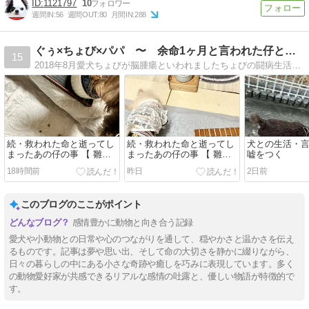
1121797
10
週間IN:
56
週間OUT:
80
月間IN:
288
ぐぅ×ちょび×パパ 〜 余命1ヶ月と言われた仔とその家族
15
2018年8月愛犬ちょびが脳腫瘍といわれましたちょびの闘病生活とおとこ会議（ぐうとちょびとpapa）の記録です
続・救われた命と逝ってし
続・救われた命と逝ってし
犬との生活・
まったあの仔の事 【 雛鳥
まったあの仔の事 【 雛鳥
嘘をつく
編 ⑤ 言葉でならいくらで
編 ④ 大量の虫をばら撒い
18時間前
昨日
2日前
も嘘がつけるのに 】
た正体は・・・ 】
このブログのここがポイント
感情豊かに動物と向き合う記録
愛犬や小動物との日常や心のつながりを通して、穏やかさと温かさを伝え
るものです。記事は夢や思い出、そして命の大切さを静かに綴りながら、
日々の暮らしの中にある小さな奇跡や癒しを巧みに表現しています。多く
の動物愛好家が共感できるリアルな感情の吐露と、優しい物語が特徴的で
す。