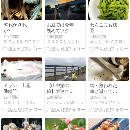
60代か70代
お庭では今年
わんこにも枝
か?
初めてツクツ
豆
クボウシ
12時間前
13時間前
14時間前
愛犬と下町のブログ
ＣＯＣＯとちくわの「なんちゃって歳時記」
愛犬と下町のブログ
ミラン、出産
【山中湖の
続・救われた
準備^^
旅】犬連れで
命と逝ってし
１泊2日で山
まったあの仔
16時間前
18時間前
18時間前
ＡＭＩ’ｓ ＲＯＯＭ
たかシェフのおうちごはん。と白い犬とチワワ。
ぐぅ×ちょび×パパ 〜 余命1ヶ月と言われた仔とその家族
中湖行ってき
の事 【 雛鳥編
ました 目次編
⑤ 言葉でなら
いくらでも嘘
がつけるのに
】