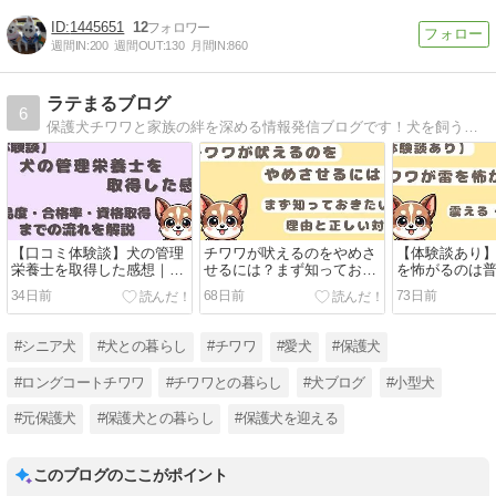
1445651
12
週間IN:
200
週間OUT:
130
月間IN:
860
ラテまるブログ
6
保護犬チワワと家族の絆を深める情報発信ブログです！犬を飼うのも初めての、ごく普通の家族が保護犬チワワを迎えて、悩んだり不安に思ったこと、ふとした疑問などについての情報を発信していきます
【口コミ体験談】犬の管理
チワワが吠えるのをやめさ
【体験談あり
栄養士を取得した感想｜難
せるには？まず知っておき
を怖がるのは
易度・合格率・資格取得ま
たい理由と正しい対策
る・隠れる時
34日前
68日前
73日前
での流れを解説
#シニア犬
#犬との暮らし
#チワワ
#愛犬
#保護犬
#ロングコートチワワ
#チワワとの暮らし
#犬ブログ
#小型犬
#元保護犬
#保護犬との暮らし
#保護犬を迎える
このブログのここがポイント