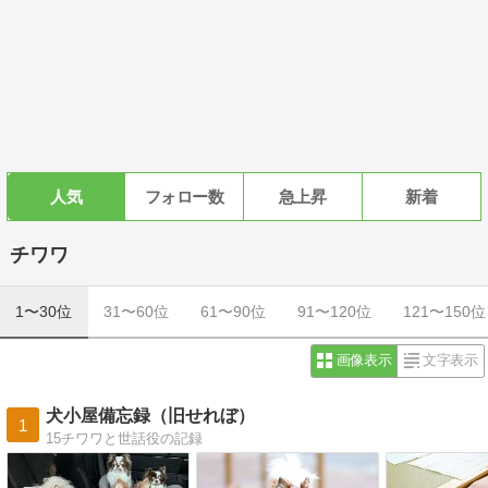
人気
フォロー数
急上昇
新着
チワワ
1〜30位
31〜60位
61〜90位
91〜120位
121〜150位
画像表示
文字表示
犬小屋備忘録（旧せれぼ）
1
15チワワと世話役の記録