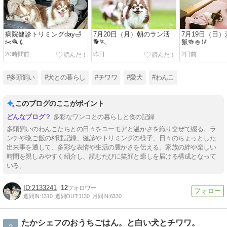
病院健診トリミングday🛁
7月20日（月）朝のラン活
7月19日（日
✂️🪮💉
🐕🏃
飯🍻🍚🥢
20時間前
昨日
2日前
#多頭飼い
#犬との暮らし
#チワワ
#愛犬
#わんこ
このブログのここがポイント
多彩なワンコとの暮らしと食の記録
多頭飼いのわんこたちとの日々をユーモアと温かさを織り交ぜて綴る。ラ
ンチや晩ご飯の料理記録、健診やトリミングの様子、日々のちょっとした
出来事を通して、多彩な表情や生活の豊かさを伝える。家族の絆や楽しい
時間を親しみやすく紹介し、読むたびに笑顔と癒しを届ける構成となって
いる。
2133241
12
週間IN:
1310
週間OUT:
1130
月間IN:
6330
たかシェフのおうちごはん。と白い犬とチワワ。