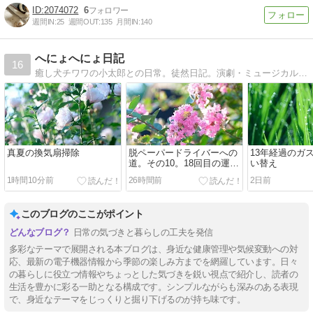
2074072
6
週間IN:
25
週間OUT:
135
月間IN:
140
へにょへにょ日記
16
癒し犬チワワの小太郎との日常。徒然日記。演劇・ミュージカル、テレビ、読書、アート、料理、写真、Macな日記。
真夏の換気扇掃除
脱ペーパードライバーへの
13年経過のガ
道。その10。18回目の運転
い替え
編。
1時間10分前
26時間前
2日前
このブログのここがポイント
日常の気づきと暮らしの工夫を発信
多彩なテーマで展開される本ブログは、身近な健康管理や気候変動への対
応、最新の電子機器情報から季節の楽しみ方までを網羅しています。日々
の暮らしに役立つ情報やちょっとした気づきを鋭い視点で紹介し、読者の
生活を豊かに彩る一助となる構成です。シンプルながらも深みのある表現
で、身近なテーマをじっくりと掘り下げるのが持ち味です。