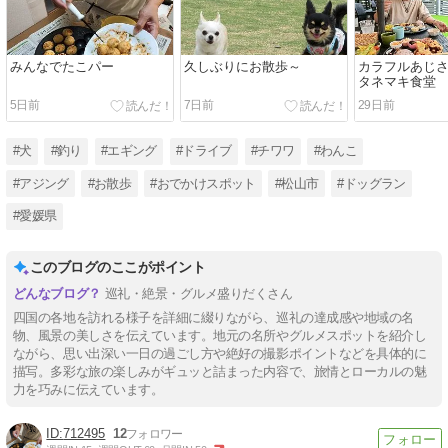
みんなでたこパー
久しぶりにお散歩～
カラフルあじさ
タネマキ食堂
5日前
7日前
29日前
#犬
#釣り
#エギング
#ドライブ
#チワワ
#わんこ
#アジング
#お散歩
#おでかけスポット
#松山市
#ドッグラン
#愛媛県
このブログのここがポイント
巡礼・絶景・グルメ盛りだくさん
四国の各地を訪れる様子を詳細に綴りながら、巡礼の達成感や地域の名
物、風景の美しさを伝えています。地元の名所やグルメスポットを紹介し
ながら、思い出深い一日の過ごし方や絶好の撮影ポイントなどを具体的に
描写。多彩な旅の楽しみがギュッと詰まった内容で、旅情とローカルの魅
力を巧みに伝えています。
712495
12