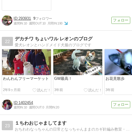
293931
9
週間IN:
10
週間OUT:
10
月間IN:
190
デカチワ ちょいワル レオンのブログ
22
愛犬レオンとハンドメイド犬服のブログです
わんわんフリーマーケット
GW最高！
お花見散歩
2年9ヶ月前
3年前
3年前
1402454
週間IN:
10
週間OUT:
0
月間IN:
20
１ちわおじゃましてます
23
おちわわなっちゃんの日常となっちゃんままのカギ針編み教室・作品など載せてます