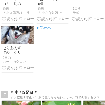
（月）朝のラ
ゅ!!
ン活🐕🏃
2日前
昨日
昨日
平蔵
犬小屋備忘録（旧せれぼ）
＊ 小さな足跡 ＊
全て表示
とりあえず…
年齢…クリ
ア？(゜ロ゜;
2日前
ハートのクロン
＊ 小さな足跡 ＊
7
.☆お空組３年生・15歳で星になったシェリを、花で供養するブログ.｡.:*・☆