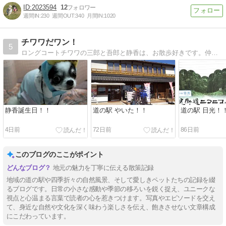
2023594
12
週間IN:
230
週間OUT:
340
月間IN:
1020
チワワだワン！
5
ロングコートチワワの三郎と吾郎と静香は、お散歩好きです。仲がいいのか悪いのか？そんな日々を綴ります。三郎は虹の橋を渡りました。
静香誕生日！！
道の駅 やいた！！
道の駅 日光！
4日前
72日前
86日前
このブログのここがポイント
地元の魅力を丁寧に伝える散策記録
地域の道の駅や四季折々の自然風景、そして愛しきペットたちの記録を綴
るブログです。日常の小さな感動や季節の移ろいを鋭く捉え、ユニークな
視点と心温まる言葉で読者の心を惹きつけます。写真やエピソードを交え
て、身近な自然や文化を深く味わう楽しさを伝え、飽きさせない文章構成
にこだわっています。