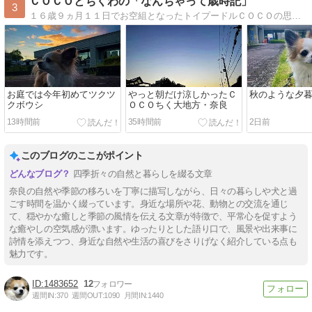
ＣＯＣＯとちくわの「なんちゃって歳時記」
3
１６歳９ヵ月１１日でお空組となったトイプードルＣＯＣＯの思い出話と肝臓癌が見つかった推定１４歳のロンチーちくわの奈良でののんびりとした日々とをお出掛けやママの趣味を、楽しく美味しく綴っています。
お庭では今年初めてツクツ
やっと朝だけ涼しかったＣ
秋のような夕
クボウシ
ＯＣＯちく大地方・奈良
13時間前
35時間前
2日前
このブログのここがポイント
四季折々の自然と暮らしを綴る文章
奈良の自然や季節の移ろいを丁寧に描写しながら、日々の暮らしや犬と過
ごす時間を温かく綴っています。身近な場所や花、動物との交流を通じ
て、穏やかな癒しと季節の風情を伝える文章が特徴で、平常心を促すよう
な癒やしの空気感が漂います。ゆったりとした語り口で、風景や出来事に
詩情を添えつつ、身近な自然や生活の喜びをさりげなく紹介している点も
魅力です。
1483652
12
週間IN:
370
週間OUT:
1090
月間IN:
1440