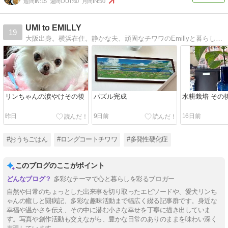
週間IN:
15
週間OUT:
60
月間IN:
50
UMI to EMILLY
19
大阪出身。横浜在住。静かな夫、頑固なチワワのEmillyと暮らしてます。2016.9月末胸郭付近脊髄炎症 2017年6月多発性硬化症確定
リンちゃんの涙やけその後
パズル完成
水耕栽培 その
昨日
9日前
16日前
#おうちごはん
#ロングコートチワワ
#多発性硬化症
このブログのここがポイント
多彩なテーマで心と暮らしを彩るブロガー
自然や日常のちょっとした出来事を切り取ったエピソードや、愛犬リンち
ゃんの癒しと闘病記、多彩な趣味活動まで幅広く綴る記事群です。身近な
幸福や温かさを伝え、その中に潜む小さな幸せを丁寧に描き出していま
す。写真や創作活動も交えながら、豊かな日常のありのままを味わい深く