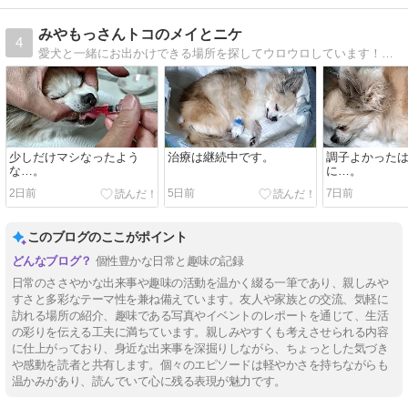
みやもっさんトコのメイとニケ
4
愛犬と一緒にお出かけできる場所を探してウロウロしています！チワワのメイとニケのブログを見て参考になれば幸いです
少しだけマシなったよう
治療は継続中です。
調子よかった
な…。
に…。
2日前
5日前
7日前
このブログのここがポイント
個性豊かな日常と趣味の記録
日常のささやかな出来事や趣味の活動を温かく綴る一筆であり、親しみや
すさと多彩なテーマ性を兼ね備えています。友人や家族との交流、気軽に
訪れる場所の紹介、趣味である写真やイベントのレポートを通じて、生活
の彩りを伝える工夫に満ちています。親しみやすくも考えさせられる内容
に仕上がっており、身近な出来事を深掘りしながら、ちょっとした気づき
や感動を読者と共有します。個々のエピソードは軽やかさを持ちながらも
温かみがあり、読んでいて心に残る表現が魅力です。