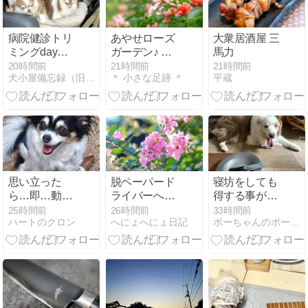
病院健診トリ
あやせローズ
大衆居酒屋 三
ミングday🛁
ガーデン♪ で
馬力
✂️🪮💉
しゅ!!
20時間前
21時間前
21時間前
犬小屋備忘録（旧せれぼ）
＊ 小さな足跡 ＊
平蔵
思い立った
脱ペーパード
寝坊をしても
ら…即…動く
ライバーへの
得する事があ
べし( ；∀；)
道。その10。
るよ^m^
25時間前
26時間前
33時間前
ハートのクロン
へにょへにょ日記
ボーちゃんのボーは何のボー？
18回目の運転
編。