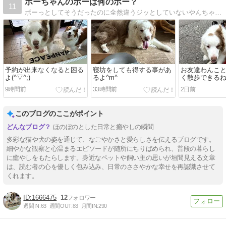
ボーちゃんのボーは何のボー？
11
ボーっとしてそうだったのに全然違うジッとしていないやんちゃ坊主になってます^_^;でも妹のノアン(チワワ)には優しくていじめられてます(*^。^
予約が出来なくなると困る
寝坊をしても得する事があ
お友達わんこ
よ(^▽^;)
るよ^m^
く散歩できるね
9時間前
33時間前
2日前
このブログのここがポイント
ほのぼのとした日常と癒やしの瞬間
多彩な猫や犬の姿を通じて、なごやかさと愛らしさを伝えるブログです。
細やかな観察と心温まるエピソードが随所にちりばめられ、普段の暮らし
に癒やしをもたらします。身近なペットや飼い主の思いが垣間見える文章
は、読む者の心を優しく包み込み、日常のささやかな幸せを再認識させて
くれます。
1666475
12
週間IN:
63
週間OUT:
83
月間IN:
290