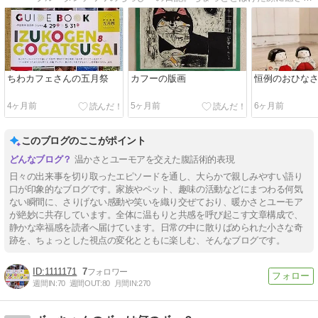
ちわカフェさんの五月祭
カフーの版画
恒例のおひな
4ヶ月前
5ヶ月前
6ヶ月前
このブログのここがポイント
温かさとユーモアを交えた腹話術的表現
日々の出来事を切り取ったエピソードを通し、大らかで親しみやすい語り
口が印象的なブログです。家族やペット、趣味の活動などにまつわる何気
ない瞬間に、さりげない感動や笑いを織り交ぜており、暖かさとユーモア
が絶妙に共存しています。全体に温もりと共感を呼び起こす文章構成で、
静かな幸福感を読者へ届けています。日常の中に散りばめられた小さな奇
跡を、ちょっとした視点の変化とともに楽しむ、そんなブログです。
1111171
7
週間IN:
70
週間OUT:
80
月間IN:
270