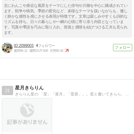
主にわんこや身近な風景をテーマにした俳句や川柳を中心に構成されてい
ます。戦争や病気、季節の変化など、多様なテーマを扱いながらも、優し
く静かな感性を感じさせる表現が特徴です。文章は親しみやすくも詩的な
リズムを持ち、日々の暮らしや一瞬の心情に寄り添う内容となっていま
す。写真や季語を巧みに取り入れ、視覚と感情を結びつける工夫も見られ
ます。
2099003
4
週間IN:
12
週間OUT:
636
月間IN:
42
星月きらりん
21
きらりん星の 「星」「亜月」「星亜」。。星と書いてきらら、ちっちゃなあづき、元気っ子すたあ、 嬉しくて楽しくて幸せな日々