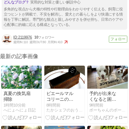
実用的な対策と優しい解説中心
多角的な視点から犬種の特性や行動理由をわかりやすく伝える。飼育に役
立つヒントが満載で、不安を解消し、愛犬との暮らしをより快適にする情
報を丁寧に解説。専門的な観点と親しみやすさを併せ持ち、日常のケアや
心配事に的確に応える構成となっている。
2119976
10
週間IN:
110
週間OUT:
80
月間IN:
410
最新の記事画像
真夏の換気扇
ピエールマル
予約が出来な
掃除
コリーニのチ
くなると困る
ョコレートケ
よ(^▽^;)
1時間10分前
8時間前
9時間前
へにょへにょ日記
たかシェフのおうちごはん。と白い犬とチワワ。
ボーちゃんのボーは何のボー？
ーキ