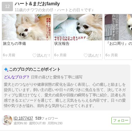
ハート&まだおfamily
12
11歳のチワワの女の仔・ハートとの日々です♪
旅立ちの準備
状況報告
『お口周り』
6ヶ月前
6ヶ月前
6ヶ月前
このブログのここがポイント
日常の喜びと愛情を丁寧に描写
愛犬とのつながりや健康状態の変化を温かく表現し、心の癒しと励ましを
提供しています。飼い主の思いや日々の気づきに焦点を当て、決してネガ
ティブな面だけでなく、愛犬の成長や回復の瞬間を丁寧に紹介。読者も共
感できるエピソードを通じて、癒しと元気をもらえる内容です。日々の愛
情や気づきが溢れ、前向きな気持ちにさせてくれます。
1877437
519
週間IN:
60
週間OUT:
80
月間IN:
290