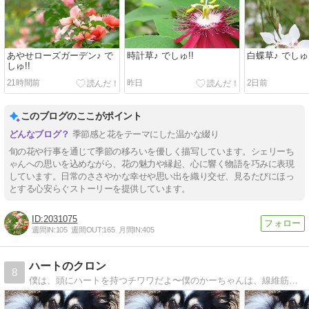
あやせローズガーデン♪ で
時計草♪ でしゅ!!
白蝶草♪ でしゅ!
しゅ!!
21時間前
昨日
2日前
このブログのここがポイント
季節感と花をテーマにした温かな綴り
旬の花や行事を通じて季節の移ろいを優しく描写しています。シェリーち
ゃんへの思いを込めながら、花の魅力や縁起、心に響く物語を巧みに表現
しています。日常のささやかな幸せや思い出を織り交ぜ、見るたびにほっ
とする心安らぐストーリーを提供しています。
2031075
週間IN:
105
週間OUT:
165
月間IN:
405
ハートのクロン
8
僕は、頭にハートを持つチワワだよ〜僕のかーちゃんは、線維筋痛症って難病で、でも、家族を幸せにする為の救世主の日常