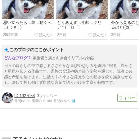
思い立ったら…即…動くべ
とりあえず…年齢…クリ
外から見るの
し( ；∀；)
ア？(゜ロ゜;
るのと((φ(￣ー￣
25時間前
2日前
3日前
このブログのここがポイント
家族愛と病と向き合うリアルな物語
日々の暮らしの中で感じるささやかな喜びや悲しみを繊細に綴る、温かさ
と勇気を伝える作品です。家族の交流や病と闘う姿勢を通じて、読者に共
感と希望を届けます。生活の中の小さな発見や心の動きを鋭く描きながら
も、決して押し付けず自然な言葉で語りかける文章が特徴です。
1927058
3
週間IN:
102
週間OUT:
180
月間IN:
528