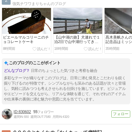
2
強気チワワまりちゃんのブログ
ピエールマルコリーニのチ
【山中湖の旅】犬連れで１
髙木美帆さん
ョコレートケーキ
泊2日で山中湖行ってきま
記念品はミッ
した 目次編
ス！わが家に
8時間前
18時間前
35時間前
あった件
このブログのここがポイント
日常のちょっとした気づきと考察を融合
多彩なテーマが織りなすこのブログは、日常に潜む発見とこだわりを鋭く
掘り下げるのが特徴です。シンプルながらも深みのある話題が次々と登場
し、気軽に読みつつも考えさせられる仕掛けを施しています。ビジュアル
やエピソードを交えながら、リアルな体験を通じて、それぞれのアイテム
や出来事の裏側に潜む魅力や意図に光を当てています。
830602
55
週間IN:
930
週間OUT:
7580
月間IN:
4320