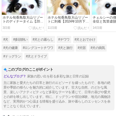
ホテル旬香鳥取大山リゾー
ホテル旬香鳥取大山リゾー
チェルシーの
トのディナータイム【2024
トに到着【2024年10月下旬
全症と気管虚脱
年10月下旬の旅行◆その
の旅行◆その21】
月のチロクマ
3日前
11日前
14日前
22】
#犬
#多頭飼い
#犬との暮らし
#チワワ
#犬とおでかけ
#犬の健康
#ロングコートチワワ
#犬と旅行
#犬宿
#犬の病気
#ドッグラン
#犬とドライブ
このブログのここがポイント
家族の思い出を彩る多彩な旅と日常の記録
主に家族と愛犬たちの日常と旅行のエピソードを綴ったもので、各地の絶
景や季節の移ろいを魅力的に紹介しています。壮大な自然、のどかな風
景、楽しいアクティビティなど多彩なテーマを通じて、日常の喜びや愛犬
との絆を映し出しています。特に、ドッグランや宿泊体験、地元の風物詩
など、実用的かつ心温まる情報を盛り込み、旅や暮らしのエッセンスを余
すことなく伝えています。