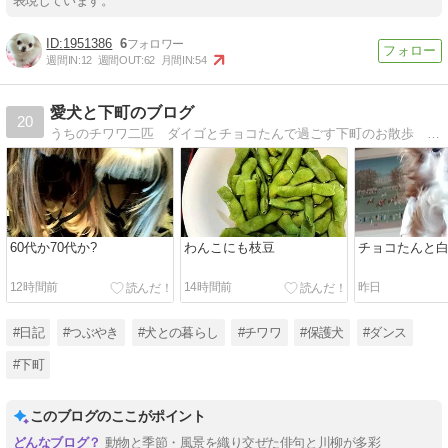
表現しています。
1951386
6
週間IN:
12
週間OUT:
62
月間IN:
54
愛犬と下町のブログ
20
うちのチワワ二匹 ダイゴとチョコたんで過ごす下町のお散歩 体型維持に脳トレダンス
60代か70代か?
わんこにも枝豆
チョコたんと
12時間前
14時間前
昨日
#日記
#つぶやき
#犬との暮らし
#チワワ
#保護犬
#ダンス
#下町
このブログのここがポイント
動物と季節・風景を織り交ぜた俳句と川柳が多彩