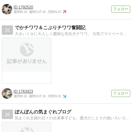
1792520
週間IN:
10
週間OUT:
10
月間IN:
10
でかチワワ＆こぶりチワワ奮闘記
25
大きいくせに大人しく臆病な先住犬チワワ。 元気でマイペースなこぶりチワワ。初めての多頭飼い 手探り奮闘記です。
1763423
週間IN:
10
週間OUT:
10
月間IN:
10
ぽんぽんの気まぐれブログ
26
気まぐれ主婦の日々の出来事子ども、愛犬のことその他いろいろ書いてます