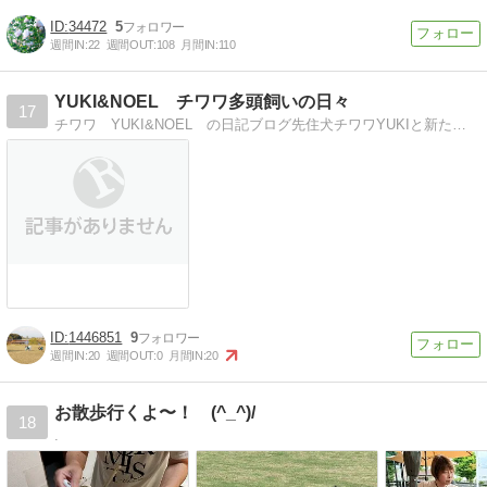
34472
5
週間IN:
22
週間OUT:
108
月間IN:
110
YUKI&NOEL チワワ多頭飼いの日々
17
チワワ YUKI&NOEL の日記ブログ先住犬チワワYUKIと新たに迎えたNOELの日記ブログ
1446851
9
週間IN:
20
週間OUT:
0
月間IN:
20
お散歩行くよ〜！ (^_^)/
18
.