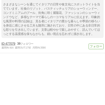
さまざまなシーンを通じてイタリアの日常や食文化にスポットライトを当
てています。社食のリゾット、パスティッチェリアのショーウィンドー、
コンドミニアムのプール、街角に咲く紫陽花、ファッションのショーウィ
ンドウなど、多様なテーマで暮らしの一コマをリアルに伝えます。印象的
な風景や料理の記録は、見る者にイタリアの豊かな暮らしや季節の移ろい
を身近に感じさせる工夫も随所に施されており、日常の中にある非日常的
な彩りを引き出しています。文章は軽やかで親しみやすく、読んでいてほ
っとする温度感を保ちながらも、鋭い視点を忘れずに描き出します。
477079
39
週間IN:
916
週間OUT:
1792
月間IN:
3590