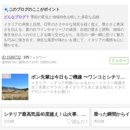
このブログのここがポイント
季節の変化と地域特色を映した多彩な品格
イタリアの美食と自然、日常のささやかな発見を鋭く捉え、豊かさと奥深
さを伝える。夏の白ワインやオリーブの成長、自然の驚きと調和、地域の
食文化や人々のやさしさを織り交ぜながら、生活の一瞬一瞬に息づく魅力
を巧みに描き出す。身近な風景や味わいを通じて、イタリアの風情を心に
響かせる。
1589732
105
週間IN:
532
週間OUT:
2247
月間IN:
2240
5
ボン先輩は今日もご機嫌 〜ワンコとシチリア暮らし〜
イタリア・シチリア州都パレルモから！イケメン保護犬
ボン先輩とヤラカシ系イタリア人夫と送る毎日とイタリ
アのニュースをお届け♪
シチリア最高気温40度越え！山火事、停電、熱中症疑惑…パレルモも灼熱地獄
12日前
35日前