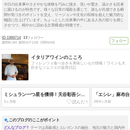
今日の出来事やささやかな体験を巧みに描き、笑いや驚き、温かさを読者
に届けるのが特色です。様々な日常の場面を通じて、誰もが共感できる瞬
間や気づきのポイントを交え、リージョンや文化の垣根を超えた魅力的な
物語に仕上げています。ちょっとした出来事の中にある人生の彩りを感じ
させつつ、軽やかに読める文章構成が特徴です。
1989714
13
週間IN:
184
週間OUT:
1200
月間IN:
600
8
イタリアワインのこころ
フィレンツェ食べ歩き＆美味しいもの情報！ワインも大
好きなソムリエの徒然日記
ミシュラン一つ星を獲得！天谷彰吾シェフの「Germoglio ～ジェルモーリオ」
3ヶ月前
2年9ヶ月前
このブログのここがポイント
テーマは高級感とエレガンスの融合、地元の魅力と国内外