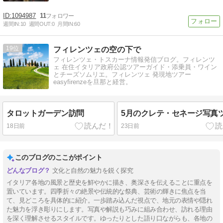
1094987
11
週間IN:
10
週間OUT:
0
月間IN:
60
19
フィレンツェの空の下で
フィレンツェ・トスカーナ情報発信ブログ。フィレンツ
ェ 在住イタリア政府公認ツアーガイド・添乗員・ワイン
とチーズソムリエ。フィレンツェ 発現地ツアー
easyfirenzeを旦那と経営。
タロットガーデン訪問
5月のクレテ・セネージ写真
18日前
23日前
このブログのここがポイント
文化と自然の魅力を鋭く探究
イタリア各地の風景と歴史を鮮やかに描き、奥深さを伝えることに重点を
置いています。四季折々の絶景や伝統的な祭典、芸術の輝きに焦点を当
て、見どころを具体的に紹介。一歩踏み込んだ視点で、地元の表情や隠れ
た魅力を浮き彫りにします。写真や解説も巧みに組み合わせ、訪れる理由
を深く理解させるスタイルです。ゆったりとした語り口ながらも、各地の