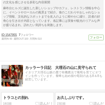
の文化を感じさせる多彩な内容展開
麻布台ヒルズに誕生した新しいショップやカフェ、レストラン情報を中心
に、イベントやローカルの風景まで紹介。食のこだわりやおしゃれなショ
ップ情報、文化的なスポットまでを友人のように軽やかに綴り、読者の好
奇心を引き出す内容となっています。各記事には実食や観光のリアルな声
が盛り込まれ、訪れたい気持ちを刺激します。
1547955
7
週間IN:
90
週間OUT:
100
月間IN:
510
9
カッラーラ日記 大理石の山に見守られて
イタリア大理石山脈の麓で有機農法で葡萄を育てビオワ
インを作っています。養蜂も始め猫や彫刻のあるB＆Bも
経営しています。
トラコとの別れ
お久しぶりです。
18日前
23日前