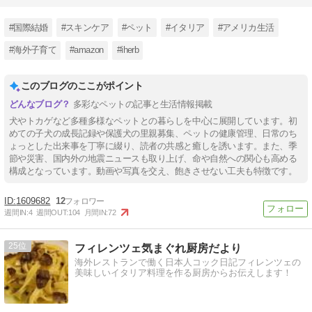
#国際結婚
#スキンケア
#ペット
#イタリア
#アメリカ生活
#海外子育て
#amazon
#iherb
このブログのここがポイント
多彩なペットの記事と生活情報掲載
犬やトカゲなど多種多様なペットとの暮らしを中心に展開しています。初
めての子犬の成長記録や保護犬の里親募集、ペットの健康管理、日常のち
ょっとした出来事を丁寧に綴り、読者の共感と癒しを誘います。また、季
節や災害、国内外の地震ニュースも取り上げ、命や自然への関心も高める
構成となっています。動画や写真を交え、飽きさせない工夫も特徴です。
1609682
12
週間IN:
4
週間OUT:
104
月間IN:
72
25
フィレンツェ気まぐれ厨房だより
海外レストランで働く日本人コック日記フィレンツェの
美味しいイタリア料理を作る厨房からお伝えします！