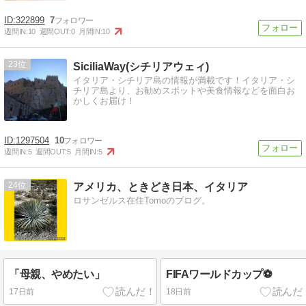
322899
7
週間IN:
10
週間OUT:
0
月間IN:
10
23
SiciliaWay(シチリアウェィ)
イタリア・シチリア島の情報が満載です！イタリア・シ
チリア島より、お勧めスポットや美食情報などを面白お
かしくお届け！
1297504
10
週間IN:
5
週間OUT:
5
月間IN:
5
24
アメリカ、ときどき日本、イタリア
ロサンゼルス在住Tomoのブログ。
「母親、やめたい」
FIFAワールドカップ⚽
17日前
18日前