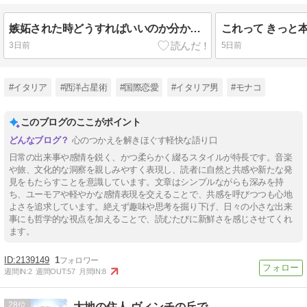
嫉妬された時どうすればいいのか分かった…トコトン行くしかない。。
3日前
5日前
#イタリア
#西洋占星術
#国際恋愛
#イタリア男
#モナコ
このブログのここがポイント
心のつかえを解きほぐす軽快な語り口
日常の出来事や感情を鋭く、かつ柔らかく綴るスタイルが特長です。音楽
や旅、文化的な洞察を親しみやすく表現し、読者に自然と共感や新たな発
見をもたらすことを意識しています。文章はシンプルながらも深みを持
ち、ユーモアや軽やかな感情表現を交えることで、共感を呼びつつも心地
よさを追求しています。絶えず趣味や思考を掘り下げ、日々の小さな出来
事にも哲学的な視点を加えることで、読むたびに新鮮さを感じさせてくれ
ます。
2139149
1
週間IN:
2
週間OUT:
57
月間IN:
8
28
大地の住人 ヴィンチの丘で