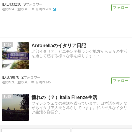
1433230
9
週間IN:
40
週間OUT:
30
月間IN:
200
14
Antonellaのイタリア日記
北部イタリア、ピエモンテ州ランゲ地方から日々の生活
を通して感ずる様々な事を綴ります・・
879870
2
週間IN:
30
週間OUT:
40
月間IN:
145
15
憧れの（？）Italia Firenze生活
フィレンツェでの生活を綴っています。日本語を教えな
がらイタリア人夫と暮らしています。私の平凡なイタリ
ア生活を御紹介。