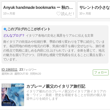
Anyuk handmade bookmarks ー 秋の夜長の読書のお供に ー
10ヶ月前
10ヶ月前
このブログのここがポイント
イタリア各地の文化と風景をリアルに伝える文章
南イタリアの街並みや伝統行事、季節の移り変わりを丁寧に紹介していま
す。各訪問地の特色や地元の行事、気候の様子を織り交ぜながら、旅行者
の視点で気軽に楽しめる内容に仕上げられています。全体を通じて、地元
の魅力を掘り下げつつ、日常的な感覚で空気感を伝えることに重点を置い
ています。
1969311
23
週間IN:
20
週間OUT:
50
月間IN:
20
17
カブレーノ親父のイタリア旅行記
イタリア被れのカブレーノ親父のイタリア旅イタリアの
食・ワイン・美術・歴史を堪能することが目的の個人珍
道中ぶりを紹介します