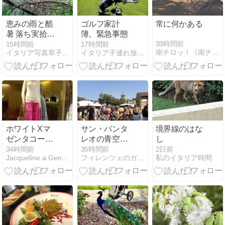
恵みの雨と酷
ゴルフ家計
常に何かある
暑 落ち実拾い
簿、緊急事態
と初トマト
33時間前
15時間前
17時間前
南チロッ！《南チロル地方なのにイタリアという…》
イタリア写真草子 Fotoblog da Perugia
イタリア子連れ放浪記
ホワイトXマ
サン・パンタ
境界線のはな
ゼンタコーデ
レオの青空市
し
ィネート１点
（後編）
34時間前
35時間前
2日前
Jacqueline a Genova(ジェノヴァ)
フィレンツェのガイド なぎさの便り
私のイタリア時間
Xワンピース
２点のショー
ウィンドー☆