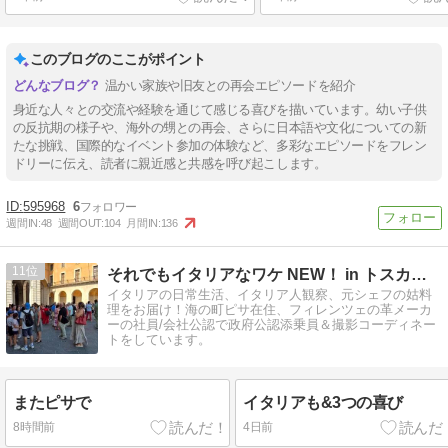
このブログのここがポイント
温かい家族や旧友との再会エピソードを紹介
身近な人々との交流や経験を通じて感じる喜びを描いています。幼い子供
の反抗期の様子や、海外の甥との再会、さらに日本語や文化についての新
たな挑戦、国際的なイベント参加の体験など、多彩なエピソードをフレン
ドリーに伝え、読者に親近感と共感を呼び起こします。
595968
6
週間IN:
48
週間OUT:
104
月間IN:
136
11
それでもイタリアなワケ NEW！ in トスカーナ
イタリアの日常生活、イタリア人観察、元シェフの姑料
理をお届け！海の町ピサ在住、フィレンツェの革メーカ
ーの社員/会社公認で政府公認添乗員＆撮影コーディネー
トをしています。
またピサで
イタリアも&3つの喜び
8時間前
4日前