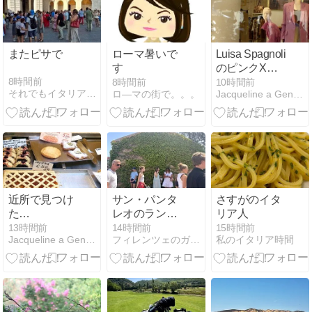
またピサで
ローマ暑いで
Luisa Spagnoli
す
のピンクXブ
ラウンXベー
8時間前
8時間前
10時間前
それでもイタリアなワケ NEW！ in トスカーナ
ロ―マの街で。。。
Jacqueline a Genova(ジェノヴァ)
ジュアウトフ
ィット２点の
ショーウィン
ドー☆
近所で見つけ
サン・パンタ
さすがのイタ
た
レオのランチ
リア人
MELONPAN♡
＠Silenda
13時間前
14時間前
15時間前
Jacqueline a Genova(ジェノヴァ)
フィレンツェのガイド なぎさの便り
私のイタリア時間
Ristorante