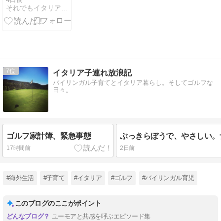
それでもイタリアなワケ NEW！ in トスカーナ
7
イタリア子連れ放浪記
バイリンガル子育てとイタリア暮らし。そしてゴルフな
日々。
ゴルフ家計簿、緊急事態
17時間前
2日前
#海外生活
#子育て
#イタリア
#ゴルフ
#バイリンガル育児
このブログのここがポイント
ユーモアと共感を呼ぶエピソード集