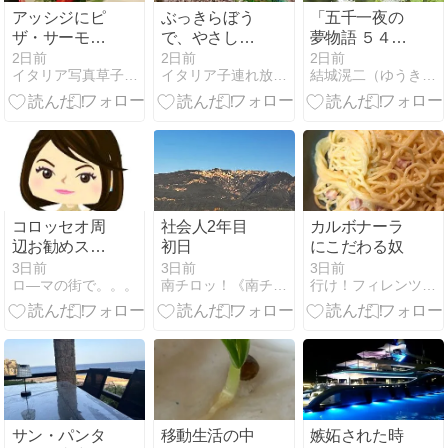
アッシジにピ
ぶっきらぼう
「五千一夜の
ザ・サーモン
で、やさし
夢物語 ５４５
おいしい新し
い。ナポリの
０話」
2日前
2日前
2日前
イタリア写真草子 Fotoblog da Perugia
イタリア子連れ放浪記
結城滉二（ゆうきこうじ）の千夜一夜〜徒然なるままに〜
い店 La Bella
ピザ職人。
Assisi
コロッセオ周
社会人2年目
カルボナーラ
辺お勧めスポ
初日
にこだわる奴
ット
3日前
3日前
3日前
ロ―マの街で。。。
南チロッ！《南チロル地方なのにイタリアという…》
行け！フィレンツェ伝統工芸革職人 〜マエストロへの道〜（仮）
サン・パンタ
移動生活の中
嫉妬された時