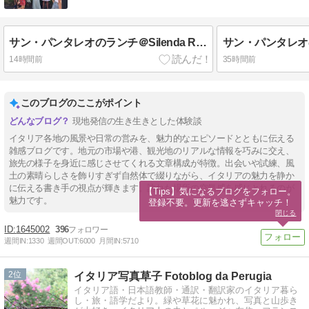
サン・パンタレオのランチ＠Silenda Ristorante
サン・パンタレオ
14時間前
35時間前
このブログのここがポイント
現地発信の生き生きとした体験談
イタリア各地の風景や日常の営みを、魅力的なエピソードとともに伝える
雑感ブログです。地元の市場や港、観光地のリアルな情報を巧みに交え、
旅先の様子を身近に感じさせてくれる文章構成が特徴。出会いや試練、風
土の素晴らしさを飾りすぎず自然体で綴りながら、イタリアの魅力を静か
に伝える書き手の視点が輝きます。訪れた場所の空気感を感じとれるのが
【Tips】気になるブログをフォロー。

魅力です。
登録不要。更新を逃さずキャッチ！
閉じる
1645002
396
週間IN:
1330
週間OUT:
6000
月間IN:
5710
2
イタリア写真草子 Fotoblog da Perugia
イタリア語・日本語教師・通訳・翻訳家のイタリア暮ら
し・旅・語学だより。緑や草花に魅かれ、写真と山歩き