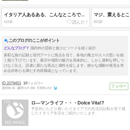
イタリア人あるある、こんなところで実感
マジ、震えるとこ
4日前
8日前
このブログのここがポイント
国内外の芸術と旅エピソードを鋭く紹介
多彩な旅の記録と現代アートに焦点を当て、各地の風土や人々の思いを鋭
く掘り下げています。展示や場所の魅力を具体的に、しかし過剰な押しつ
けなく伝え、読者に新たな視点と感性を促します。静かな感動や発見を求
める好奇心を満たす内容構成となっています。
2079453
10
週間IN:
40
週間OUT:
290
月間IN:
210
13
ロ―マンライフ・・・Dolce Vita!?
予定外にたどり着いたイタリアでの生活日記私が見て感
じたイタリア生活をご紹介いたします。