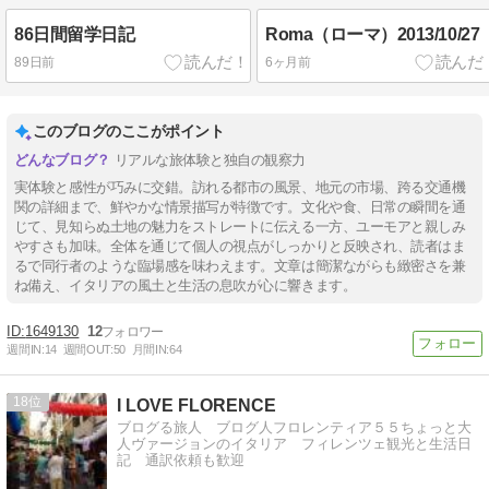
86日間留学日記
Roma（ローマ）2013/10/27
89日前
6ヶ月前
このブログのここがポイント
リアルな旅体験と独自の観察力
実体験と感性が巧みに交錯。訪れる都市の風景、地元の市場、跨る交通機
関の詳細まで、鮮やかな情景描写が特徴です。文化や食、日常の瞬間を通
じて、見知らぬ土地の魅力をストレートに伝える一方、ユーモアと親しみ
やすさも加味。全体を通じて個人の視点がしっかりと反映され、読者はま
るで同行者のような臨場感を味わえます。文章は簡潔ながらも緻密さを兼
ね備え、イタリアの風土と生活の息吹が心に響きます。
1649130
12
週間IN:
14
週間OUT:
50
月間IN:
64
18
I LOVE FLORENCE
ブログる旅人 ブログ人フロレンティア５５ちょっと大
人ヴァージョンのイタリア フィレンツェ観光と生活日
記 通訳依頼も歓迎