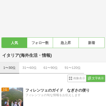
人気
フォロー数
急上昇
新着
イタリア(海外生活・情報)
1〜30位
31〜60位
61〜90位
91〜120位
画像表示
文字表示
1
フィレンツェのガイド なぎさの便り
フィレンツェの旬な情報をお伝えします