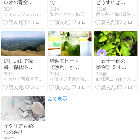
レオの青空市
で
どうすればい
（前編）
いのか分かっ
3日前
3日前
3日前
フィレンツェのガイド なぎさの便り
私のイタリア時間
踊る占い師の冒険譚 星のお墨付 イタリアとモナコ
た…トコトン
行くしかな
い。。
涼しい山で読
特製モヒート
「五千一夜の
書・森林浴 灼
で晩酌、から
夢物語 ５４４
熱の町を抜け
のマグロパス
９話」
3日前
3日前
3日前
イタリア写真草子 Fotoblog da Perugia
イタリア子連れ放浪記
結城滉二（ゆうきこうじ）の千夜一夜〜徒然なるままに〜
出して
タ弁当
全て表示
イタリアも&3
つの喜び
4日前