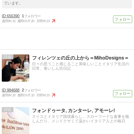
ています。
656390
1
週間IN:
10
週間OUT:
20
月間IN:
10
21
フィレンツェの丘の上から＝MihoDesigns＝
日々の思うこと感じること美味しいことイタリア生活の
日常、食いしん坊日記
984688
2
週間IN:
10
週間OUT:
10
月間IN:
10
22
フォンドゥータ, カンターレ, アモーレ!
スイスとイタリア国境暮らし。スローフードな食事を愉
しんだり、メンドクサくて温かいイタリア人との毎日