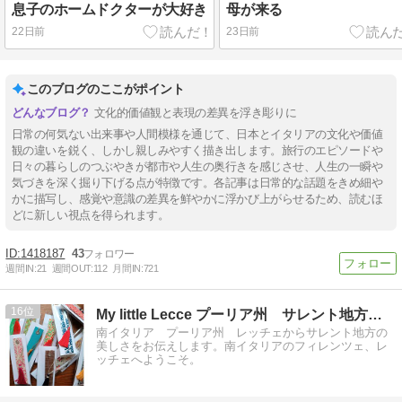
息子のホームドクターが大好き
母が来る
22日前
23日前
このブログのここがポイント
文化的価値観と表現の差異を浮き彫りに
日常の何気ない出来事や人間模様を通じて、日本とイタリアの文化や価値
観の違いを鋭く、しかし親しみやすく描き出します。旅行のエピソードや
日々の暮らしのつぶやきが都市や人生の奥行きを感じさせ、人生の一瞬や
気づきを深く掘り下げる点が特徴です。各記事は日常的な話題をきめ細や
かに描写し、感覚や意識の差異を鮮やかに浮かび上がらせるため、読むほ
どに新しい視点を得られます。
1418187
43
週間IN:
21
週間OUT:
112
月間IN:
721
16
My little Lecce プーリア州 サレント地方から
南イタリア プーリア州 レッチェからサレント地方の
美しさをお伝えします。南イタリアのフィレンツェ、レ
ッチェへようこそ。