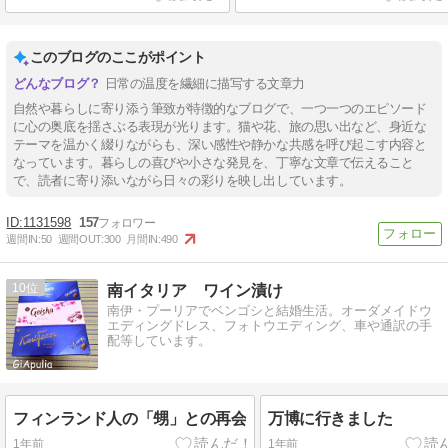
このブログのここがポイント
日常の温度を繊細に描写する文章力
自然や暮らしに寄り添う筆致が特徴的なブログで、一つ一つのエピソード
に心の奥底を揺さぶる表現が光ります。猫や花、旅の思い出など、身近な
テーマを温かく綴りながらも、深い感性や静かな共感を呼び起こす内容と
なっています。暮らしの喜びや小さな発見を、丁寧な文章で伝えること
で、読者に寄り添いながら日々の彩りを映し出しています。
1131598
157
週間IN:
50
週間OUT:
300
月間IN:
490
10
南イタリア ワイン漬け
南伊・プーリアでベンゴシと結婚生活。オーダメイドウ
エディングドレス、フォトウエディング、車や通訳の手
配等しています。
フィンランド人の「甥」との再会
万博に行きました
1年前
1年前