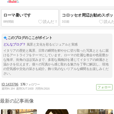
ローマ暑いです
コロッセオ周辺お勧めスポッ
8時間前
3日前
このブログのここがポイント
風景と文化を彩るビジュアルと実感
イタリアの歴史と風景、日常の瞬間を鮮やかに切り取った写真とともに届
けるアートライフをテーマにしています。ローマの壮麗な教会や色彩豊か
な海岸、街角のほほ笑みまで、多彩な風物詩を通じてイタリアの綺麗さと
温かさを伝えます。個々の写真から感じ取れる魅力を丁寧に解説し、現地
の空気感や文化の深さも紹介。飾り気のないリアルな瞬間をお楽しみくだ
さい。
1433786
176
週間IN:
184
週間OUT:
1600
月間IN:
2616
最新の記事画像