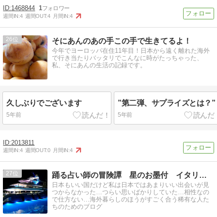
1468844
1
週間IN:
4
週間OUT:
4
月間IN:
4
26
そにあんのあの手この手で生きてるよ！
今年でヨーロッパ在住11年目！日本から遠く離れた海外
で行き当たりバッタリでこんなに時がたっちゃった、
私、そにあんの生活の記録です。
久しぶりでございます
”第二弾、サプライズとは？”
5年前
5年前
2013811
週間IN:
4
週間OUT:
0
月間IN:
4
27
踊る占い師の冒険譚 星のお墨付 イタリアとモナコ
日本もいい国だけど私は日本ではあまりいい出会いが見
つからなかった…つらい思いばかりしていた…相性なの
で仕方ない…海外暮らしのほうがすごく合う稀有な人た
ちのためのブログ