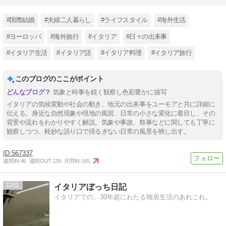
#国際結婚
#夫婦二人暮らし
#ライフスタイル
#海外生活
#ヨーロッパ
#海外旅行
#イタリア
#日々の出来事
#イタリア生活
#イタリア語
#イタリア料理
#イタリア旅行
このブログのここがポイント
気象と時事を鋭く観察し色彩豊かに描写
イタリアの気候変動や社会の動き、地元の出来事をユーモアと共に詳細に
伝える。身近な自然現象や現地の風習、日常の小さな変化に着目し、その
背景や流れをわかりやすく解説。気象や事故、祭事などに関しても丁寧に
観察しつつ、軽妙な語り口で揺るぎない日常の風景を映し出す。
567337
週間IN:
46
週間OUT:
139
月間IN:
145
12
イタリアぼっち日記
イタリアでの、30年超にわたる独居生活のあれこれ。