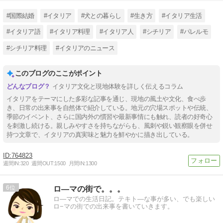
#国際結婚
#イタリア
#犬との暮らし
#生き方
#イタリア生活
#イタリア語
#イタリア料理
#イタリア人
#シチリア
#パレルモ
#シチリア料理
#イタリアのニュース
このブログのここがポイント
イタリア文化と現地体験を詳しく伝えるコラム
イタリアをテーマにした多彩な記事を通じ、現地の風土や文化、食べ歩
き、日常の出来事を自然体で紹介している。地元の穴場スポットや伝統、
季節のイベント、さらに国内外の慣習や最新事情にも触れ、読者の好奇心
を刺激し続ける。親しみやすさを持ちながらも、風刺や鋭い観察眼を併せ
持つ文章で、イタリアの真実味と魅力を鮮やかに描き出している。
764823
週間IN:
320
週間OUT:
1500
月間IN:
1300
6
ロ―マの街で。。。
ロ―マでの生活日記。テキト―な事が多い、でも楽しい
ロ−マの街での出来事を書いていきます。