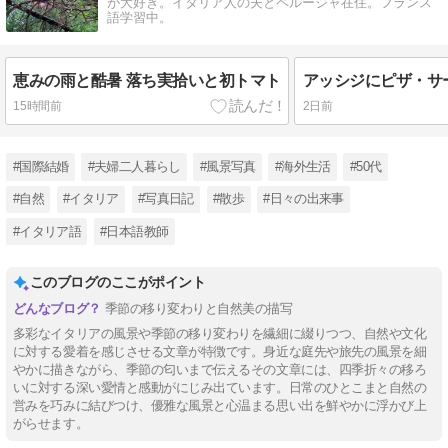
が大好き。イタリア人の夫とペルージャ在住。フランス
語学習中。
恵みの雨と酷暑 落ち実拾いと初トマト
15時間前
2日前
#国際結婚
#夫婦二人暮らし
#風景写真
#海外生活
#50代
#自然
#イタリア
#写真日記
#散歩
#日々の出来事
#イタリア語
#日本語教師
このブログのここがポイント
季節の移り変わりと自然美の描写
多彩なイタリアの風景や季節の移り変わりを繊細に綴りつつ、自然や文化
に対する愛着を感じさせる文章が特徴です。身近な庭先や旅先の風景を細
やかに描きながら、季節の匂いまで伝えるその文章には、四季折々の移ろ
いに対する深い愛情と感動がにじみ出ています。日常のひとこまと自然の
営みを巧みに結びつけ、優雅な風景と心温まる思い出を鮮やかに浮かび上
がらせます。