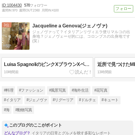
1004430
570
週間IN:
970
週間OUT:
2360
月間IN:
4100
3
Jacqueline a Genova(ジェノヴァ)
ジェノヴァって？イタリアンリヴィエラ便りマルコの出
身地？ジェノヴェーゼ的には、コロンブスの出身地です
(笑）
Luisa SpagnoliのピンクXブラウンXベージュアウトフィット２点のショーウィンドー☆
近所で見つけたME
10時間前
13時間前
#料理
#ファッション
#風景写真
#海外生活
#花写真
#イタリア
#ジェノヴァ
#リグーリア
#ドルチェ
#キュート
#海
#動物写真
このブログのここがポイント
イタリアの日常とグルメを映す多彩なレポート