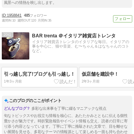
風景への情熱を映し出します。
1958841
485
週間IN:
10
週間OUT:
120
月間IN:
35
20
BAR trenta ＠イタリア雑貨店トレンタ
イタリア雑貨店トレンタのイタリアな毎日。イタリアの
事を中心に、猫や音楽、む〜ちゃん＆はなちゃんのコト
など。
引っ越し完了!ブログも引っ越し！
仮店舗を建設中！
1年3ヶ月前
2年3ヶ月前
このブログのここがポイント
多彩な出来事を丁寧に綴るマニアックな視点
旬なトピックスやお役立ち情報を核心に、あたたかみとともに伝える個性
豊かさが魅力です。時折緊急報告やイベント情報も交え、読者の日常に寄
り添う内容となっています。丁寧に丁寧に推敲された文章で、目を離せな
い展開を見せる、多彩なテーマの情報源として楽しめる一面も持ち合わせ