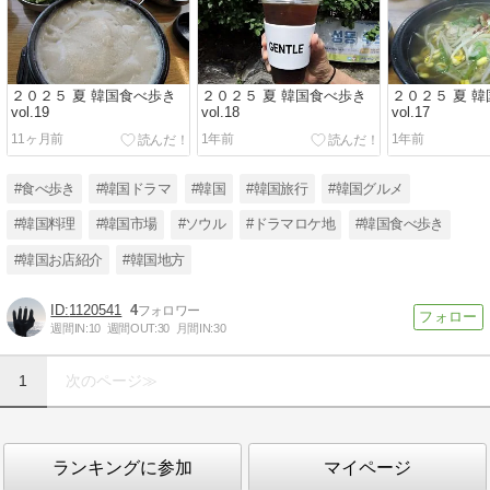
２０２５ 夏 韓国食べ歩き
２０２５ 夏 韓国食べ歩き
２０２５ 夏 
vol.19
vol.18
vol.17
11ヶ月前
1年前
1年前
#食べ歩き
#韓国ドラマ
#韓国
#韓国旅行
#韓国グルメ
#韓国料理
#韓国市場
#ソウル
#ドラマロケ地
#韓国食べ歩き
#韓国お店紹介
#韓国地方
1120541
4
週間IN:
10
週間OUT:
30
月間IN:
30
1
次のページ≫
ランキングに参加
マイページ