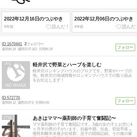
2022年12月16日のつぶやき
2022年12月06日のつぶやき
4年前
4年前
1670441
2
週間IN:
18
週間OUT:
162
月間IN:
18
16
軽井沢で野菜とハーブを楽しむ
軽井沢ロンギングハウスのブログです。野菜やハーブの
他、軽井沢の地域情報やロンギングハウスでの取り組み
をお伝えします！
572770
週間IN:
12
週間OUT:
0
月間IN:
45
17
あきはママ〜薬剤師の子育て奮闘記〜
ママ薬剤師の子育て奮闘記です。3歳の女の子とお空に4
ヶ月半の男の子がいます。妊娠中期、出血。切迫早産→
慢性剥離羊水過少症候群。息子の闘病記録。その後の家