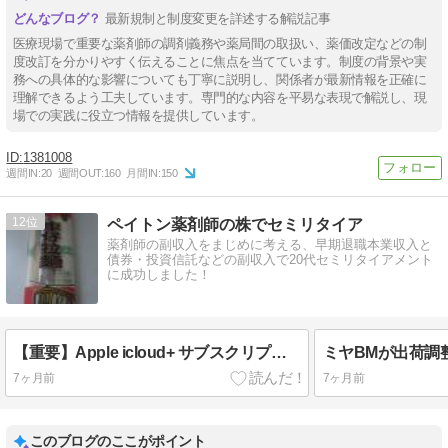
最新規制と制度変更を詳述する解説記事
医療現場で重要な薬剤師の調剤義務や薬局間の取扱い、薬価改定などの制
度改訂を分かりやすく伝えることに焦点を当てています。制度の背景や実
務への具体的な影響についても丁寧に説明し、関係者が最新情報を正確に
理解できるよう工夫しています。専門的な内容を平易な表現で解説し、現
場での実践に役立つ情報を提供しています。
1381008
週間IN:
20
週間OUT:
160
月間IN:
150
12
ペイトン薬剤師の株でセミリタイア
薬剤師の副収入をまじめに考える、早期退職本業収入と
債券・投資信託などの副収入で20代セミリタイアメント
に成功しました！
【重要】Apple icloud+ サブスクリプション更新のお知らせ（今日の詐欺メール）
ミヤBMが出荷調
7ヶ月前
7ヶ月前
このブログのここがポイント