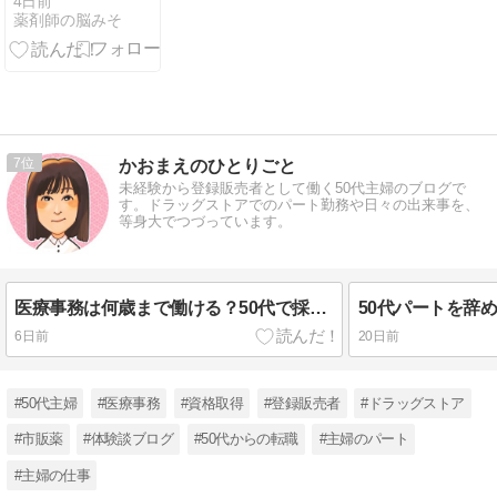
情報のまとめ
4日前
薬剤師の脳みそ
7
かおまえのひとりごと
未経験から登録販売者として働く50代主婦のブログで
す。ドラッグストアでのパート勤務や日々の出来事を、
等身大でつづっています。
医療事務は何歳まで働ける？50代で採用された私が見た職場のリアル
6日前
20日前
#50代主婦
#医療事務
#資格取得
#登録販売者
#ドラッグストア
#市販薬
#体験談ブログ
#50代からの転職
#主婦のパート
#主婦の仕事