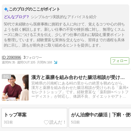
このブログのここがポイント
シンプルかつ実践的なアドバイスを紹介
50代で未経験から医療事務に挑戦する人に向けて、覚えるコツや心の持ち
ようを鋭く解説します。新しい仕事の不安や挫折感に対し、無理なくスム
ーズに身につける工夫を伝え、少しずつ仕事の流れに馴染む重要ポイント
を整理しています。経験豊富な実例を交えながら、習得までの過程を具体
的に示し、誰もが前向きに取り組めるヒントを提供します。
2090996
3
週間IN:
35
週間OUT:
105
月間IN:
168
8
漢方と薬膳を組み合わせた腸活相談が受けられる薬局/ほどよい堂
宮崎県の川南町にある峠の里からの絶景を眺めながら、
漢方と薬膳を組み合わせた腸活相談が受けられる「薬局×
セレクトショップ」です。経験豊富な「薬剤師×ペットフ
ーディスト」が対応し、体調不良、ダイエットやアトピ
ーなどの悩みにも親身に対応します。
トップ草案
3日前
5日前