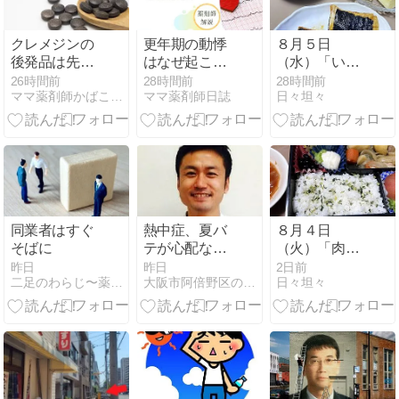
クレメジンの
更年期の動悸
８月５日
後発品は先発
はなぜ起こ
（水）「いつ
品と効果は同
る？原因・対
もの健康習慣
26時間前
28時間前
28時間前
ママ薬剤師かばこのblog
ママ薬剤師日誌
日々坦々
じ？詳しく調
処法・受診の
をコツコツ継
べてみまし
目安を薬剤師
続！筋肉量ア
た！
が解説
ップと内臓脂
肪レベル改善
が嬉しい一
日」
同業者はすぐ
熱中症、夏バ
８月４日
そばに
テが心配な今
（火）「肉じ
の時期に重宝
ゃが弁当を美
昨日
昨日
2日前
二足のわらじ〜薬剤師×キャリアコンサルタント〜
大阪市阿倍野区の漢方薬舗 長春堂ブログ
日々坦々
する生薬「牛
味しく完食！
黄」
トマト習慣で
血圧安定、体
重も順調に減
少した一日」