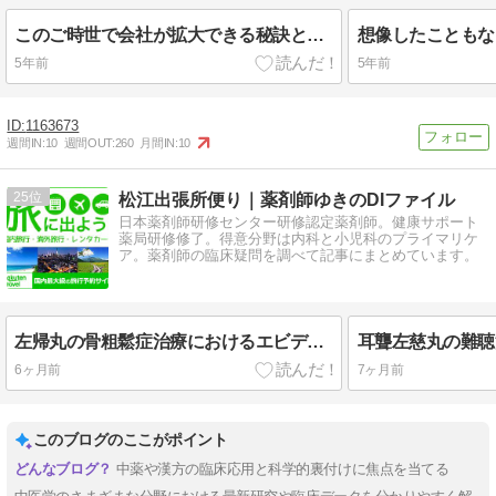
このご時世で会社が拡大できる秘訣と理由は何だと思われますか？
5年前
5年前
1163673
週間IN:
10
週間OUT:
260
月間IN:
10
25
松江出張所便り｜薬剤師ゆきのDIファイル
日本薬剤師研修センター研修認定薬剤師。健康サポート
薬局研修修了。得意分野は内科と小児科のプライマリケ
ア。薬剤師の臨床疑問を調べて記事にまとめています。
左帰丸の骨粗鬆症治療におけるエビデンス：基礎研究と臨床研究の現状
6ヶ月前
7ヶ月前
このブログのここがポイント
中薬や漢方の臨床応用と科学的裏付けに焦点を当てる