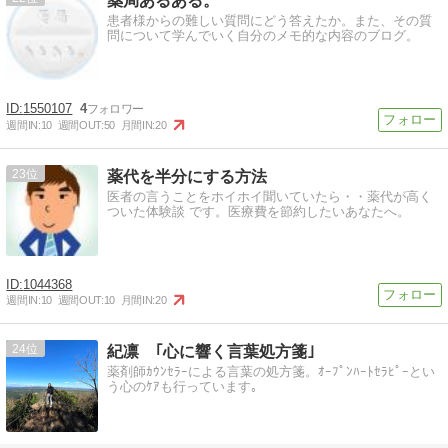
薬局あるある。
患者様からの難しい質問にどう答えたか。また、その質
問について学んでいく自分のメモ的な内容のブログ。
1550107
4
週間IN:
10
週間OUT:
50
月間IN:
20
23
薬代を半分にする方法
医者の言うことをホイホイ聞いていたら・・薬代が高く
ついた体験談 です。医療費を節約したいあなたへ。
1044368
週間IN:
10
週間OUT:
10
月間IN:
20
24
紀凛 ｢心に響く言葉処方箋｣
薬剤師ｶｳﾝｾﾗｰによる言葉の処方箋。ｵｰﾌﾟﾝﾊｰﾄｾﾗﾋﾟｰとい
う心のｹｱも行っています｡