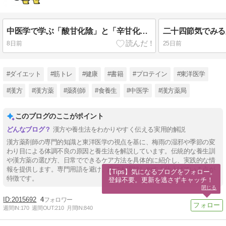
中医学で学ぶ「酸甘化陰」と「辛甘化陽」｜味の組み合わせに込められた養生の知恵
8日前
25日前
#ダイエット
#筋トレ
#健康
#書籍
#プロテイン
#東洋医学
#漢方
#漢方薬
#薬剤師
#食養生
#中医学
#漢方薬局
このブログのここがポイント
漢方や養生法をわかりやすく伝える実用的解説
漢方薬剤師の専門的知識と東洋医学の視点を基に、梅雨の湿邪や季節の変
わり目による体調不良の原因と養生法を解説しています。伝統的な養生訓
や漢方薬の選び方、日常でできるケア方法を具体的に紹介し、実践的な情
報を提供します。専門用語を避け、誰でも理解しやすく仕上げている点が
【Tips】気になるブログをフォロー。

特徴です。
登録不要。更新を逃さずキャッチ！
閉じる
2015692
4
週間IN:
170
週間OUT:
210
月間IN:
840