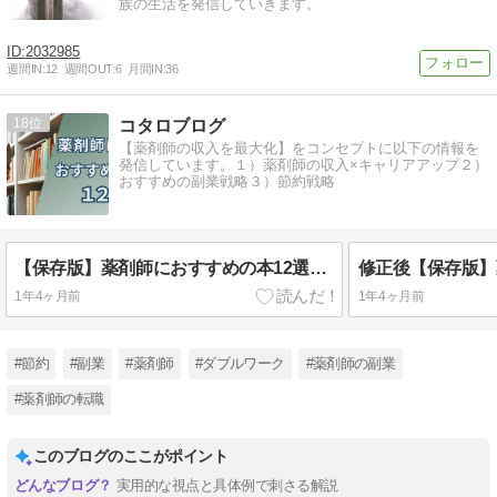
族の生活を発信していきます。
2032985
週間IN:
12
週間OUT:
6
月間IN:
36
18
コタロブログ
【薬剤師の収入を最大化】をコンセプトに以下の情報を
発信しています。１）薬剤師の収入×キャリアアップ２）
おすすめの副業戦略３）節約戦略
【保存版】薬剤師におすすめの本12選｜新人・病院勤務まで役立つキャリア本を厳選
1年4ヶ月前
1年4ヶ月前
#節約
#副業
#薬剤師
#ダブルワーク
#薬剤師の副業
#薬剤師の転職
このブログのここがポイント
実用的な視点と具体例で刺さる解説