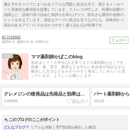
働き方やキャリアにまつわるリアルな問題に焦点を当て、刺さるメッセー
ジと具体的な解決策を提案しています。ストレスや忙しさ、転職や副業の
知識など、読者の張り詰めた気持ちを和らげつつ、前向きな選択や改善の
ヒントを伝えています。身近なテーマに焦点を当てながらも、具体的かつ
深みのあるアドバイスを分かりやすく盛り込む点が特徴です。
2116592
週間IN:
12
週間OUT:
48
月間IN:
12
19
ママ薬剤師かばこのblog
初めまして！小学生2人を育てるママ薬剤師かばこです。
医療、薬、育児、教育などを中心に私自身が悩みながら
解決した方法などをわかりやすく発信していきたいと思
っています。よろしくお願いします。
クレメジンの後発品は先発品と効果は同じ？詳しく調べてみました！
26時間前
26日前
このブログのここがポイント
リアルな体験と専門知識を融合した解説