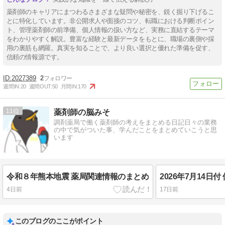
薬剤師のキャリアにまつわるさまざまな疑問や秘密を、鋭く掘り下げるこ
とに特化しています。非公開求人や面接のコツ、転職における判断ポイン
ト、管理薬剤師の前準備、個人情報の扱い方など、実務に直結するテーマ
をわかりやすく解説。豊富な経験と最新データをもとに、職場の裏側や採
用の裏筋も網羅。真実を知ることで、より良い選択と優れた準備を促す、
信頼の情報源です。
2027389
2
週間IN:
20
週間OUT:
50
月間IN:
170
11
薬剤師の脳みそ
調剤薬局で働く薬剤師の考えをまとめる日記日々の業務
の中で気がついた事、学んだことをまとめていこうと思
います
令和８年熊本地震 薬局関連情報のまとめ
4日前
17日前
このブログのここがポイント