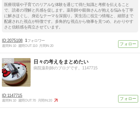
医療現場や子育てのリアルな体験を通じて得た知識と考察を伝えること
で、読者の理解と共感を促します。薬剤師や親御さんが抱える悩みを丁寧
に解きほぐし、身近なテーマを深掘り。実生活に役立つ情報と、細部まで
配慮された視点が特徴です。多角的な視点から物事を見つめ、わかりやす
さと信頼感を両立させています。
2075108
1
週間IN:
10
週間OUT:
110
月間IN:
20
20
日々の考えをまとめたい
病院薬剤師のブログです。1147715
1147715
週間IN:
10
週間OUT:
70
月間IN:
20