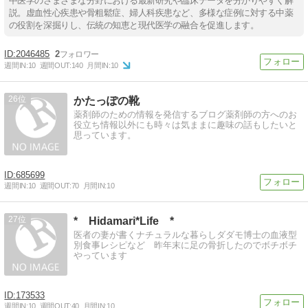
中医学のさまざまな分野における最新研究や臨床データを分かりやすく解
説。虚血性心疾患や骨粗鬆症、婦人科疾患など、多様な症例に対する中薬
の役割を深掘りし、伝統の知恵と現代医学の融合を促進します。
2046485
2
週間IN:
10
週間OUT:
140
月間IN:
10
26
かたっぽの靴
薬剤師のための情報を発信するブログ薬剤師の方へのお
役立ち情報以外にも時々は気ままに趣味の話もしたいと
思っています。
685699
週間IN:
10
週間OUT:
70
月間IN:
10
27
* Hidamari*Life *
医者の妻が書くナチュラルな暮らしダダモ博士の血液型
別食事レシピなど 昨年末に足の骨折したのでボチボチ
やっています
173533
週間IN:
10
週間OUT:
40
月間IN:
10