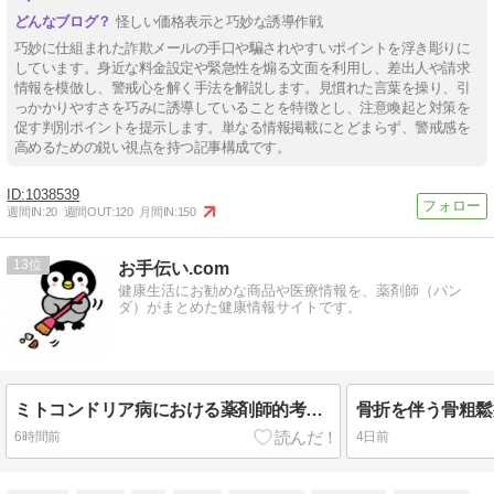
怪しい価格表示と巧妙な誘導作戦
巧妙に仕組まれた詐欺メールの手口や騙されやすいポイントを浮き彫りに
しています。身近な料金設定や緊急性を煽る文面を利用し、差出人や請求
情報を模倣し、警戒心を解く手法を解説します。見慣れた言葉を操り、引
っかかりやすさを巧みに誘導していることを特徴とし、注意喚起と対策を
促す判別ポイントを提示します。単なる情報掲載にとどまらず、警戒感を
高めるための鋭い視点を持つ記事構成です。
1038539
週間IN:
20
週間OUT:
120
月間IN:
150
13
お手伝い.com
健康生活にお勧めな商品や医療情報を、薬剤師（パン
ダ）がまとめた健康情報サイトです。
ミトコンドリア病における薬剤師的考察と薬学的観点について、「使用すべきではない禁忌薬のスクリーニング」「対症療法・カクテル療法の適正使用」「画期的な新薬・DDSの動向」の3つの軸から整理します。
6時間前
4日前