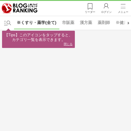
リーダー
ログイン
メニュー
※くすり・薬学(全て)
市販薬
漢方薬
薬剤師
※健康と
【Tips】このアイコンをタップすると、

カテゴリ一覧を表示できます。
閉じる