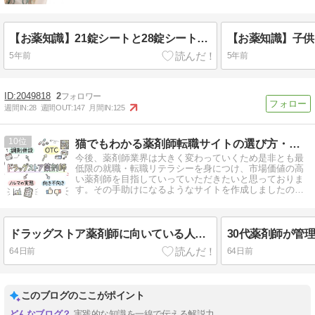
【お薬知識】21錠シートと28錠シートの存在する「ジェミーナ」の使い分けを見る
5年前
5年前
2049818
2
週間IN:
28
週間OUT:
147
月間IN:
125
10
猫でもわかる薬剤師転職サイトの選び方・考え方
今後、薬剤師業界は大きく変わっていくため是非とも最
低限の就職・転職リテラシーを身につけ、市場価値の高
い薬剤師を目指していっていただきたいと思っておりま
す。その手助けになるようなサイトを作成しましたので
ご活用ください。
ドラッグストア薬剤師に向いている人・向いていない人｜OTC・調剤併設・ノルマの実態
64日前
64日前
このブログのここがポイント
実践的な知識を一線で伝える解説力