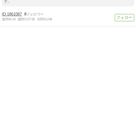
す。
1861087
8
週間IN:
54
週間OUT:
60
月間IN:
246