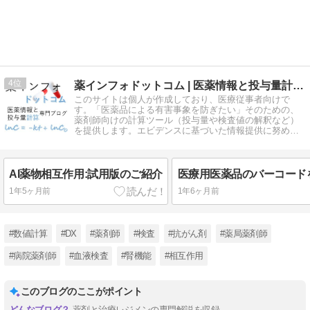
4
薬インフォドットコム | 医薬情報と投与量計算の専門ブログ
このサイトは個人が作成しており、医療従事者向けで
す。「医薬品による有害事象を防ぎたい」そのための、
薬剤師向けの計算ツール（投与量や検査値の解釈など）
を提供します。エビデンスに基づいた情報提供に努め、
正確な情報をお届けできるよう努力します。
AI薬物相互作用:試用版のご紹介
1年5ヶ月前
1年6ヶ月前
#数値計算
#DX
#薬剤師
#検査
#抗がん剤
#薬局薬剤師
#病院薬剤師
#血液検査
#腎機能
#相互作用
このブログのここがポイント
薬剤と治療レジメンの専門解説を収録