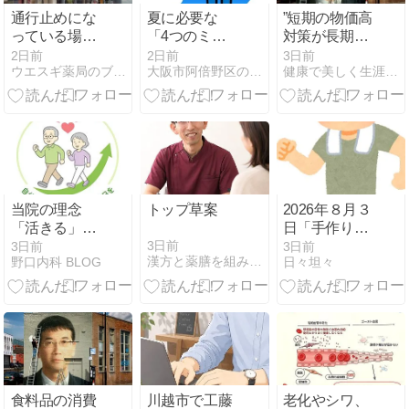
通行止めにな
夏に必要な
”短期の物価高
っている場所
「4つのミネ
対策が長期の
のお知らせで
ラル」
物価高騰をも
2日前
2日前
3日前
ウエスギ薬局のブログ
大阪市阿倍野区の漢方薬舗 長春堂ブログ
健康で美しく生涯現役ブログ
す
たらす”
当院の理念
トップ草案
2026年８月３
「活きる」を
日「手作り肉
極めるお手伝
じゃがでほっ
3日前
3日前
3日前
漢方と薬膳を組み合わせた腸活相談が受けられる薬局/ほどよい堂
野口内科 BLOG
日々坦々
い
とする和食の
日。野菜たっ
ぷりで検診前
の健康管理も
順調！」
食料品の消費
川越市で工藤
老化やシワ、