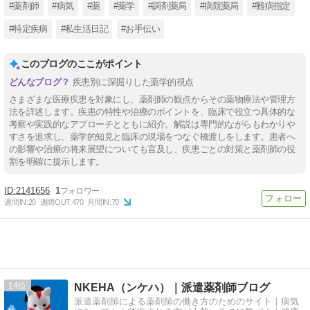
#薬剤師
#病気
#薬
#薬学
#調剤薬局
#病院薬局
#難病指定
#特定疾病
#私生活日記
#お手伝い
このブログのここがポイント
疾患別に深掘りした薬学的視点
さまざまな医療疾患を対象にし、薬剤師の観点からその薬物療法や管理方
法を詳述します。疾患の特性や治療のポイントを、臨床で役立つ具体的な
考察や実践的なアプローチとともに紹介。解説は専門的ながらもわかりや
すさを追求し、薬学的知見と臨床の現場をつなぐ橋渡しをします。患者へ
の影響や治療の将来展望についても言及し、疾患ごとの対策と薬剤師の役
割を明確に提示します。
2141656
1
週間IN:
20
週間OUT:
470
月間IN:
70
14
NKEHA（ンケハ）｜派遣薬剤師ブログ
派遣薬剤師による薬剤師の働き方のためのサイト｜病気