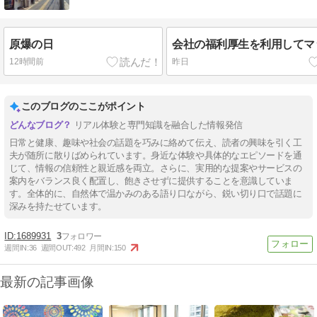
原爆の日
会社の福利厚生を利用してマ
12時間前
昨日
このブログのここがポイント
リアル体験と専門知識を融合した情報発信
日常と健康、趣味や社会の話題を巧みに絡めて伝え、読者の興味を引く工
夫が随所に散りばめられています。身近な体験や具体的なエピソードを通
じて、情報の信頼性と親近感を両立。さらに、実用的な提案やサービスの
案内をバランス良く配置し、飽きさせずに提供することを意識していま
す。全体的に、自然体で温かみのある語り口ながら、鋭い切り口で話題に
深みを持たせています。
1689931
3
週間IN:
36
週間OUT:
492
月間IN:
150
最新の記事画像