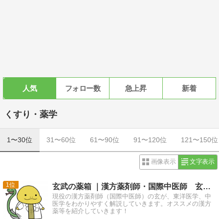
人気
フォロー数
急上昇
新着
くすり・薬学
1〜30位
31〜60位
61〜90位
91〜120位
121〜150位
画像表示
文字表示
1
玄武の薬箱 ｜漢方薬剤師・国際中医師 玄の漢方ブログ
現役の漢方薬剤師（国際中医師）の玄が、東洋医学、中
医学をわかりやすく解説していきます。オススメの漢方
薬等を紹介していきます！