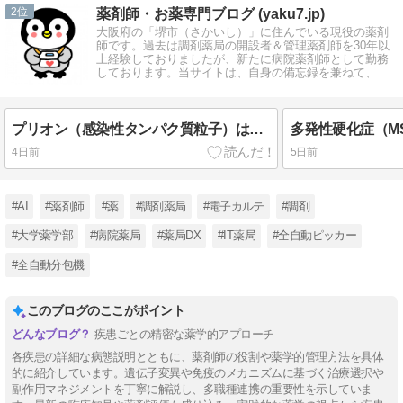
2
薬剤師・お薬専門ブログ (yaku7.jp)
大阪府の「堺市（さかいし）」に住んでいる現役の薬剤
師です。過去は調剤薬局の開設者＆管理薬剤師を30年以
上経験しておりましたが、新たに病院薬剤師として勤務
しております。当サイトは、自身の備忘録を兼ねて、記
憶を綴る個人ブログです。
プリオン（感染性タンパク質粒子）は、細菌やウイルスと異なり核酸（DNAやRNA）を持たないタンパク質のみの病原体です。
4日前
5日前
#AI
#薬剤師
#薬
#調剤薬局
#電子カルテ
#調剤
#大学薬学部
#病院薬局
#薬局DX
#IT薬局
#全自動ピッカー
#全自動分包機
このブログのここがポイント
疾患ごとの精密な薬学的アプローチ
各疾患の詳細な病態説明とともに、薬剤師の役割や薬学的管理方法を具体
的に紹介しています。遺伝子変異や免疫のメカニズムに基づく治療選択や
副作用マネジメントを丁寧に解説し、多職種連携の重要性を示していま