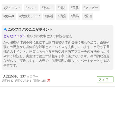
#ダイエット
#ペット
#わんこ
#漢方
#美肌
#アトピー
#更年期
#免疫力アップ
#腸活
#薬膳
#薬局
#温活
このブログのここがポイント
症状別の食事と漢方解説を徹底
がん治療や体調不良に直結する腸内環境や体質改善に焦点を当て、薬膳や
漢方の視点から具体的な対策とアドバイスを提供しています。水分や栄養
補給のポイント、体質にあった食事法や漢方的アプローチの方法をわかり
やすく解説し、実生活で役立つ情報を丁寧に届けています。専門的な視点
ながらも、実践しやすい内容で、健康管理の頼もしいパートナーとなる記
事群です。
2115610
13
週間IN:
30
週間OUT:
141
月間IN:
138