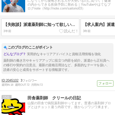
になってから後悔される方が大勢いるのに気づく｜健康
の内からできる疾病予防に努める｜YouTubeやはてなブ
ログnote（http://note.com/saitorio03）
【失敗談】派遣薬剤師に知って欲しい賃貸契約の注意点【契約更新のタイミングで無職！？】
3年前
3年前
このブログのここがポイント
実用的なキャリアアドバイスと資格活用情報を強化
薬剤師の働き方やキャリアアップに役立つ内容を紹介。派遣から正社員へ
の移行や契約の注意点、最新の資格活用法など、多面的なテーマを扱い、
読者の安心と成長をサポートする情報源です。
2045102
3
週間IN:
18
週間OUT:
72
月間IN:
72
15
田舎薬剤師 クリールの日記
山梨の田舎で病院薬剤師やってます。普通の薬剤師ブロ
グとはチョット違う内容です。後からジワジワ来ます。