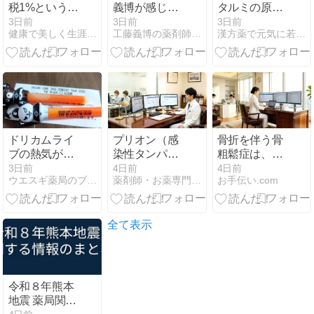
税1%という愚
義博が感じた
タルミの原因
策
薬剤師に向い
「ゴースト血
3日前
3日前
3日前
健康で美しく生涯現役ブログ
工藤義博の薬剤師の思考
漢方薬で元気に若々しく〜のばせ健康寿命
ている人の特
管」を防ぐ！
徴２選
クロレラと
は？
ドリカムライ
プリオン（感
骨折を伴う骨
ブの熱気が冷
染性タンパク
粗鬆症は、次
めないうちに
質粒子）は、
の骨折（二次
3日前
4日前
4日前
ウエスギ薬局のブログ
薬剤師・お薬専門ブログ (yaku7.jp)
お手伝い.com
次のライブ？
細菌やウイル
骨折）のリス
スと異なり核
クが極めて高
酸（DNAや
い「超高リス
RNA）を持た
ク（Very High
全て表示
ないタンパク
Risk）」な状
質のみの病原
態です。
体です。
令和８年熊本
地震 薬局関連