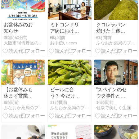
お盆休みのお
ミトコンドリ
クロレラパン
知らせ
ア病における
焼けた！遂に
薬剤師的考察
パン業界に殴
3時間50分前
6時間前
6時間前
大阪市阿倍野区の漢方薬舗 長春堂ブログ
お手伝い.com
ふなおか薬局のブタ店長ブログ
と薬学的観点
り込み？ な、
について、
訳はないです
「使用すべき
がね
ではない禁忌
薬のスクリー
ニング」「対
症療法・カク
テル療法の適
【お盆休みも
ビールに合
”スペインのセ
正使用」「画
休まず営業
う？ 今だけの
ウタ事件と日
期的な新薬・
中！】帰省中
お楽しみは
本の移民問題”
8時間前
11時間前
16時間前
DDSの動向」
ふなおか薬局のブタ店長ブログ
ふなおか薬局のブタ店長ブログ
健康で美しく生涯現役ブログ
の突然の体調
【今】だね い
の3つの軸か
不良や健康相
つ食べる？今
ら整理しま
談は「ふなお
食べるべし！
す。
か薬局」へ