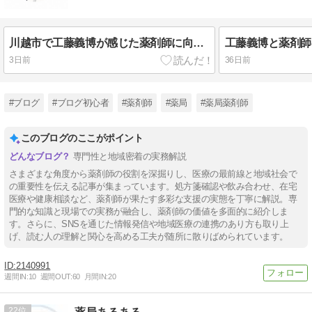
川越市で工藤義博が感じた薬剤師に向いている人の特徴２選
3日前
36日前
#ブログ
#ブログ初心者
#薬剤師
#薬局
#薬局薬剤師
このブログのここがポイント
専門性と地域密着の実務解説
さまざまな角度から薬剤師の役割を深掘りし、医療の最前線と地域社会で
の重要性を伝える記事が集まっています。処方箋確認や飲み合わせ、在宅
医療や健康相談など、薬剤師が果たす多彩な支援の実態を丁寧に解説。専
門的な知識と現場での実務が融合し、薬剤師の価値を多面的に紹介しま
す。さらに、SNSを通じた情報発信や地域医療の連携のあり方も取り上
げ、読む人の理解と関心を高める工夫が随所に散りばめられています。
2140991
週間IN:
10
週間OUT:
60
月間IN:
20
22