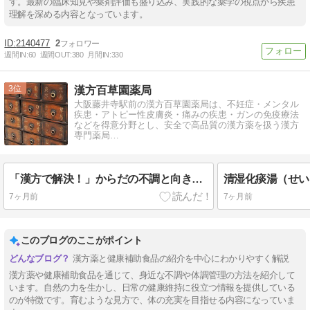
す。最新の臨床知見や薬剤評価も盛り込み、実践的な薬学の視点から疾患
理解を深める内容となっています。
2140477
2
週間IN:
60
週間OUT:
380
月間IN:
330
3
漢方百草園薬局
大阪藤井寺駅前の漢方百草園薬局は、不妊症・メンタル
疾患・アトピー性皮膚炎・痛みの疾患・ガンの免疫療法
などを得意分野とし、安全で高品質の漢方薬を扱う漢方
専門薬局…
「漢方で解決！」からだの不調と向き合う自然の力
清湿化痰湯（せい
7ヶ月前
7ヶ月前
このブログのここがポイント
漢方薬と健康補助食品の紹介を中心にわかりやすく解説
漢方薬や健康補助食品を通じて、身近な不調や体調管理の方法を紹介して
います。自然の力を生かし、日常の健康維持に役立つ情報を提供している
のが特徴です。育むような見方で、体の充実を目指せる内容になっていま