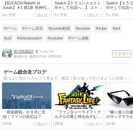
【BLEACH Rebirth of
Switch【ドラゴンクエスト
Switch【ド
Souls】＃1 第1章 死神代行
IIIそして伝説へ…】 ストー
IIIそして伝説
篇 主人公・一護で歩法→大
リー攻略 Chapter1 #1 勇
リー攻略 Chapte
4ヶ月前
5ヶ月前
5ヶ月前
技で1〜3話ノーダメ攻略
者、歴代人気キャラと旅に
者、歴代人気
出る😁
出る😁
#ゲーム
#ゲーム実況
#youtube動画
#youtube
#vtuber
#ps4
#ps5
#nintendoswitch
#youtuber
#ゲーム攻略
2053022
6
週間IN:
20
週間OUT:
80
月間IN:
50
ゲーム総合友ブログ
暇つぶし系からガッツリ系まで、幅広く取り扱って行けるように頑張っています。ゲーム情報からおすすめ出来るもの・関連したニュースなど取り扱って行きます。ぜひ見てみて下さい。
「呪術廻戦」が９月に完
『ファンタジーライフｉグ
『幽☆遊☆白
結！ファンの反応は？
ルグルの竜と時をぬすむ少
のサングラス
女』発売延期の理由とは？
化！ファン必
2年前
2年前
2年前
２０２４年夏に開催される
実用性とは？
ＬＥＶＥＬ５ＶＩＳＩＯＮ