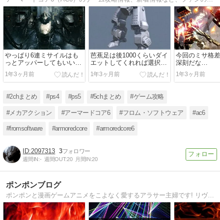
やっぱり6連ミサイルはも
芭蕉足は後1000くらいダイ
今回のミサ格
っとアッパーしてもいいん
エットしてくれれば選択肢
深刻だな…
じゃないか？？？
になるんだがな…
1年3ヶ月前
1年3ヶ月前
1年3ヶ月前
#2chまとめ
#ps4
#ps5
#5chまとめ
#ゲーム攻略
#メカアクション
#アーマードコア6
#フロム・ソフトウェア
#ac6
#fromsoftware
#armoredcore
#armoredcore6
2097313
3
週間IN:
-
週間OUT:
20
月間IN:
20
ポンポンブログ
ポンポンと漫画ゲームアニメをこよなく愛するアラサー主婦です! リヴァイ兵長信者として日々生きており、好きなシーンはジークを切りまくる所です！ サイト訪問者へ少しでもお役に立てる情報を提供できればと思っております！