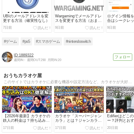
UBIのメールアドレスを変
Wargamingでメールアドレ
ログイン情報
更する方法（確実性なし）
スを変更する方法（おまけ
合はシークレ
でUBIも）と注意点
ウがオススメ
7日前
9日前
9日前
#ゲーム
#ps5
#スマホゲーム
#nintendoswitch
1889322
週間IN:
-
週間OUT:
290
月間IN:
20
おうちカラオケ屋
このサイトではカラオケに必要な機器や設定方法など、カラオケが大好きでおうちでもやりたいなと思ってる人への応援サイトであり、少しでもおうちカラオケ出来る方が増えて欲しいなという思いで立ち上げました。
【2026年最新】カラオケの
カラオケ「スーパージャン
Edifierはど
鉄人の料金は？持ち込みは
カラ」とは？ジャンカラと
ー？評判とお
OK？徹底解説
の違い・料金表など解説
カーを徹底解
17日前
17日前
20日前