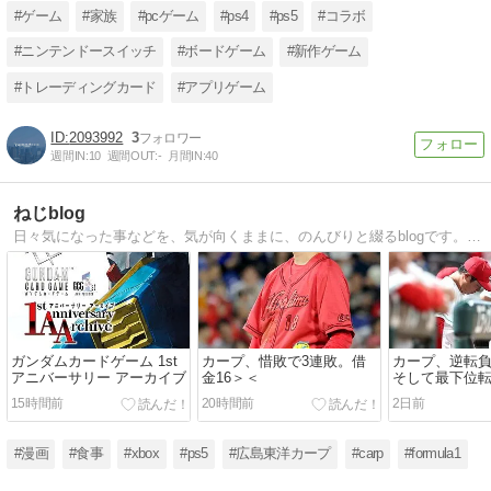
での発表に期待！
#ゲーム
#家族
#pcゲーム
#ps4
#ps5
#コラボ
#ニンテンドースイッチ
#ボードゲーム
#新作ゲーム
#トレーディングカード
#アプリゲーム
2093992
3
週間IN:
10
週間OUT:
-
月間IN:
40
ねじblog
日々気になった事などを、気が向くままに、のんびりと綴るblogです。Since 2009/02/18
ガンダムカードゲーム 1st
カープ、惜敗で3連敗。借
カープ、逆転
アニバーサリー アーカイブ
金16＞＜
そして最下位
15時間前
20時間前
2日前
#漫画
#食事
#xbox
#ps5
#広島東洋カープ
#carp
#formula1