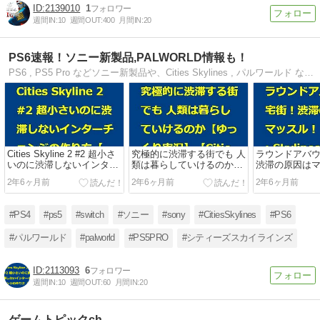
2139010
1
週間IN:
10
週間OUT:
400
月間IN:
20
PS6速報！ソニー新製品,PALWORLD情報も！
PS6 , PS5 Pro などソニー新製品や、Cities Skylines , パルワールド などのゲームソフトなど
Cities Skyline 2 #2 超小さ
究極的に渋滞する街でも 人
ラウンドアバ
いのに渋滞しないインター
類は暮らしていけるのか
渋滞の原因は
チェンジの作り方【シティ
【ゆっくり実況】【Cities
【Cities: Skyli
2年6ヶ月前
2年6ヶ月前
2年6ヶ月前
ーズスカイライン２】ゲー
Skylines2 / シティーズスカ
ィーズスカイラ
ム実況 #citiesskylines2 #シ
イライン2】
#03 【ゆっく
ティーズスカイライン2
#PS4
#ps5
#switch
#ソニー
#sony
#CitiesSkylines
#PS6
#パルワールド
#palworld
#PS5PRO
#シティーズスカイラインズ
2113093
6
週間IN:
10
週間OUT:
60
月間IN:
20
ゲームトピックch.