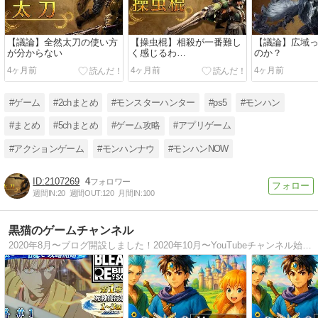
【議論】全然太刀の使い方
【操虫棍】相殺が一番難し
【議論】広域
が分からない
く感じるわ…
のか？
4ヶ月前
4ヶ月前
4ヶ月前
#ゲーム
#2chまとめ
#モンスターハンター
#ps5
#モンハン
#まとめ
#5chまとめ
#ゲーム攻略
#アプリゲーム
#アクションゲーム
#モンハンナウ
#モンハンNOW
2107269
4
週間IN:
20
週間OUT:
120
月間IN:
100
黒猫のゲームチャンネル
2020年8月〜ブログ開設しました！2020年10月〜YouTubeチャンネル始めました！ゲームの動画や攻略、最新情報などを掲載したいと思います。よろしくお願いします（ ´∀｀）