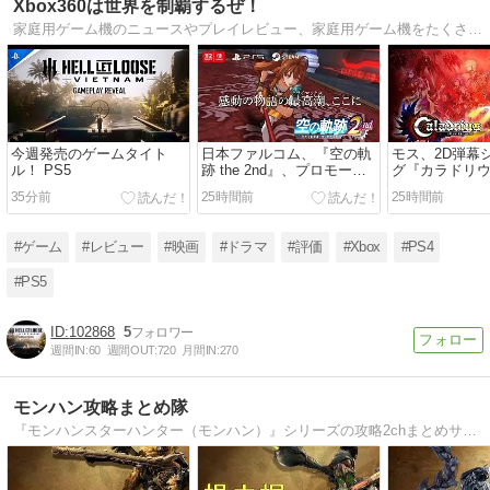
Xbox360は世界を制覇するぜ！
家庭用ゲーム機のニュースやプレイレビュー、家庭用ゲーム機をたくさんの人に遊んでもらうため応援するブログです。
今週発売のゲームタイト
日本ファルコム、『空の軌
モス、2D弾幕
ル！ PS5
跡 the 2nd』、プロモーシ
グ『カラドリウ
ョントレーラー公開
2026年冬発売
35分前
25時間前
25時間前
#ゲーム
#レビュー
#映画
#ドラマ
#評価
#Xbox
#PS4
#PS5
102868
5
週間IN:
60
週間OUT:
720
月間IN:
270
モンハン攻略まとめ隊
『モンハンスターハンター（モンハン）』シリーズの攻略2chまとめサイトです。