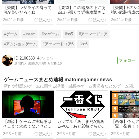
【疑問】レザライの肩って
【要望】この砲身の下にあ
【疑問】6のシ
何が良いだろうね
る出っ張りで近接攻撃させ
強い武装構成
てよ
ものか
2年11ヶ月前
2年11ヶ月前
2年11ヶ月前
#ゲーム
#steam
#pcゲーム
#ps5
#アーマードコア
#アクションゲーム
#アーマードコア6
#ac6
2106388
4
週間IN:
-
週間OUT:
60
月間IN:
10
ゲームニュースまとめ速報 matomegamer news
新作や話題のゲームに関する評価・感想やゲーム実況者などのゲーム関連のニュースの2chやTwitterでの情報をまとめて速報更新しています
【雑談】ゲームに実写感は
カップル「あ、まだA賞あ
【画像】今期
そこまで求めてないけど、
るやん！あと20枚ぐらいか
一覧、発表！
グラがしょぼかったら許せ
ぁ。A賞出るまで1枚ずつ引
2年3ヶ月前
2年3ヶ月前
2年3ヶ月前
ない理由、コレだったwww
いていこうかな。」店員