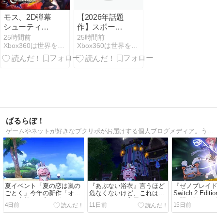
モス、2D弾幕
【2026年話題
シューティン
作】スポーツ
グ『カラドリ
＆ライブをU-
25時間前
25時間前
Xbox360は世界を制覇するぜ！
Xbox360は世界を制覇するぜ！
ウス2』、
NEXTで堪能
2026年冬発売
しよう！U-
NEXT最新情
報 2026/8/7
ばるらぼ！
ゲームやネットが好きなプクリポがお届けする個人ブログメディア。うん、暇つぶしにはちょうどいいね。
夏イベント「夏の恋は嵐の
『あぶない浴衣』言うほど
『ゼノブレイド2 N
ごとく」今年の新作「オト
危なくないけど、これはこ
Switch 2 Ed
ナな水着」が良デザインす
れでイイネ！和風なドレア
公開！新レア
4日前
11日前
15日前
ぎる！
に活用できそうな衣装
「M.O.M.O.
新衣装に「傭