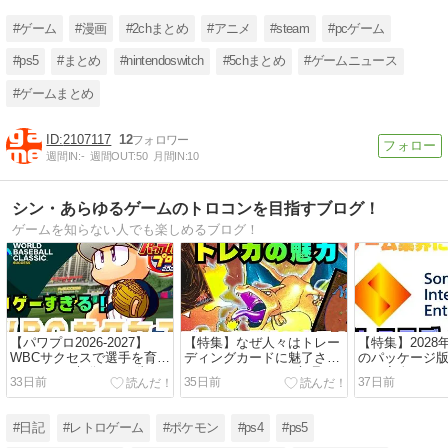
「！？？？？」
#ゲーム
#漫画
#2chまとめ
#アニメ
#steam
#pcゲーム
#ps5
#まとめ
#nintendoswitch
#5chまとめ
#ゲームニュース
#ゲームまとめ
2107117
12
週間IN:
-
週間OUT:
50
月間IN:
10
シン・あらゆるゲームのトロコンを目指すブログ！
ゲームを知らない人でも楽しめるブログ！
【パワプロ2026-2027】
【特集】なぜ人々はトレー
【特集】202
WBCサクセスで選手を育成
ディングカードに魅了され
のパッケージ
してみたら想像の700倍く
るのか？その3つの心理を
へ！完全デジ
33日前
35日前
37日前
らい楽しかった件！！｜プ
紐解く！
らす影響とゲ
レイ日記
#日記
#レトロゲーム
#ポケモン
#ps4
#ps5