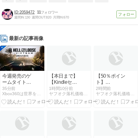
2059472
11
週間IN:
130
週間OUT:
820
月間IN:
670
最新の記事画像
今週発売のゲ
【本日まで】
【50％ポイン
ームタイト
【Kindleセー
ト】
ル！ PS5
ル】Amazonマ
【Kindle】逆
35分前
1時間10分前
2時間前
Xbox360は世界を制覇するぜ！
ヤフオク落札価格より安い超特価品情報
ヤフオク落札価格より安い超特価品情報
ンガ毎週末セ
境ナイン 1~6
ール アツいス
巻
ポーツマンガ
50％ポイント
還元