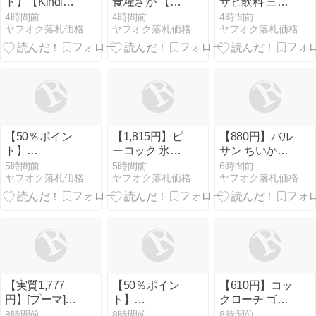
ト】【Kindle
食糧さが 【精
サヒ飲料 三ツ
本】少女ファ
米】佐賀県産
矢サイダーゼ
4時間前
4時間前
4時間前
ヤフオク落札価格より安い超特価品情報
ヤフオク落札価格より安い超特価品情報
ヤフオク落札価格より安い超特価品情報
イト 1~18巻
白米 ひなたま
ロストロング
る 5㎏ 令和7年
250ml×20本
産
【50％ポイン
【1,815円】ピ
【880円】バル
ト】
ーコック 氷の
サン ちいかわ
【Kindle】 一
う 保冷 0.15L
虫こないもん
5時間前
5時間前
6時間前
ヤフオク落札価格より安い超特価品情報
ヤフオク落札価格より安い超特価品情報
ヤフオク落札価格より安い超特価品情報
勝千金 1~6巻
スリム コンパ
吊り ＆ 置き
クト 魔法瓶構
タイプ 虫よけ
造 冷たさキー
効果 270日 (ち
プホルダー付
いかわ)
き 真空断熱
ABB-M15
【実質1,777
【50％ポイン
【610円】コッ
円】[プーマ]
ト】
クローチ ゴキ
プール 水泳 ス
【Kindle】炎
ブリがうごか
8時間前
8時間前
8時間前