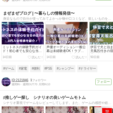
まぜまぜブログ | 〜暮らしの情報発信〜
身近なもので自分が使ってみてよかっか物や口コミなど、欲しいものを調べて分かりやすく紹介しています。
ミットネスの体験予約ガイ
声優オーディション一般公
伊豆で犬と泊
ド！初心者でも安心な当日
募は未経験者OK！ラブラ
天風呂付きの宿
の流れと0円入会特典を紹
イブ声優所属の養成所を紹
選！大型犬OK
14日前
14日前
50日前
介！
介！
紹介
#ゲーム
#家電
#便利
#PS5
#シャンプー
#ドライヤー
2121846
1
週間IN:
-
週間OUT:
70
月間IN:
10
♯推しゲー探し シナリオの良いゲームモトム
シナリオ重視でゲームをレビューしてします。また、ゲームの感想や総合的な情報など、乙女ゲームからPCゲーム、懐かしいゲームなど幅広く取り扱っていく予定です。よろしくお願いします。