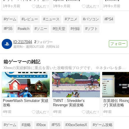
の秘宝【switch】
1年9ヶ月前
1年9ヶ月前
1年9ヶ月前
#ゲーム
#レビュー
#ニュース
#アニメ
#パソコン
#PS4
#PS5
#switch
#ソニー
#任天堂
#付録
#ソフト
2117044
2
週間IN:
-
週間OUT:
100
月間IN:
10
箱ゲーマーの雑記
Xboxの実績解除に重点を置いた攻略情報ブログです。 ※ネタバレを多く含みますのでご注意願います。
PowerWash Simulator 実績
TMNT : Shredder’s
百英雄伝 Risin
攻略
Revenge 実績攻略
グ) 実績攻略
4年前
4年前
4年前
#ゲーム
#攻略
#Xbox
#PS5
#XboxSeriesX
#ゲーム攻略