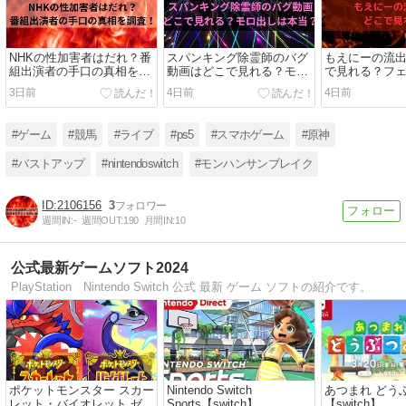
NHKの性加害者はだれ？番
スパンキング除霊師のバグ
もえにーの流
組出演者の手口の真相を調
動画はどこで見れる？モロ
で見れる？フ
査！
出しは本当か調査
性は高いか調
3日前
4日前
4日前
#ゲーム
#競馬
#ライブ
#ps5
#スマホゲーム
#原神
#バストアップ
#nintendoswitch
#モンハンサンブレイク
2106156
3
週間IN:
-
週間OUT:
190
月間IN:
10
公式最新ゲームソフト2024
PlayStation Nintendo Switch 公式 最新 ゲーム ソフトの紹介です。
ポケットモンスター スカー
Nintendo Switch
あつまれ どう
レット・バイオレット ゼロ
Sports【switch】
【switch】