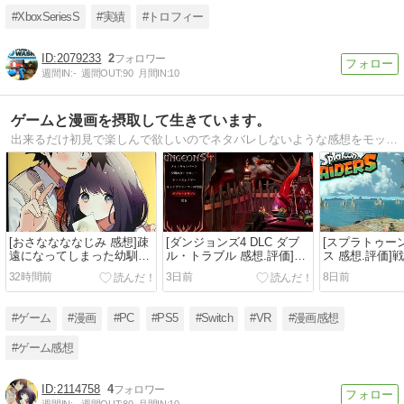
#XboxSeriesS
#実績
#トロフィー
2079233
2
週間IN:
-
週間OUT:
90
月間IN:
10
ゲームと漫画を摂取して生きています。
出来るだけ初見で楽しんで欲しいのでネタバレしないような感想をモットーにしております。
[おさななななじみ 感想]疎
[ダンジョンズ4 DLC ダブ
[スプラトゥー
遠になってしまった幼馴染
ル・トラブル 感想.評価]マ
ス 感想.評価]
が再び互いを意識し始める
ルチバースタリヤの存在感
とオタカラ探
32時間前
3日前
8日前
ラブコメ[漫画]
とモンスターを仲間に出来
ピンオフ[ゲーム
る新要素が楽しい[ゲーム]
#ゲーム
#漫画
#PC
#PS5
#Switch
#VR
#漫画感想
#ゲーム感想
2114758
4
週間IN:
-
週間OUT:
80
月間IN:
10