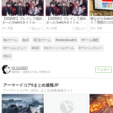
【2025年】プレイして面白
【2025年】プレイして面白
寝ながらSwitc
かったSwitchタイトル・乙
かったSwitchタイトル・乙
イ！理想のゴ
女ゲーム3本
女ゲーム3本
える「SAJIピ
4ヶ月前
4ヶ月前
10ヶ月前
ド」レビュー
#pcゲーム
#ps5
#乙女ゲーム
#nintendoswitch
#ゲーム感想
#ゲームレビュー
#ADV
#ホラーノベルゲーム
#アドベンチャー
#SLG
2115697
週間IN:
-
週間OUT:
60
月間IN:
10
アーマードコア6まとめ速報JP
アーマードコア6（AC6）まとめ攻略速報サイト