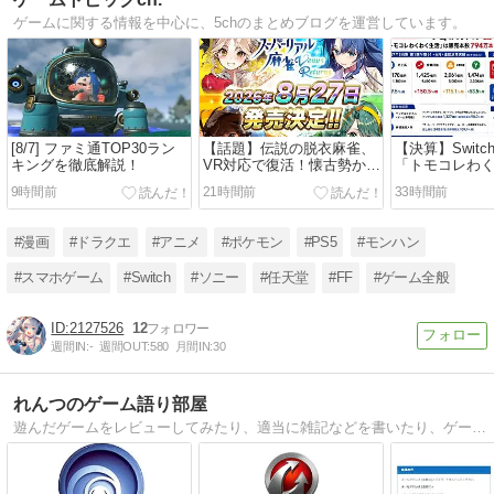
ゲームに関する情報を中心に、5chのまとめブログを運営しています。
[8/7] ファミ通TOP30ラン
【話題】伝説の脱衣麻雀、
【決算】Switc
キングを徹底解説！
VR対応で復活！懐古勢から
「トモコレわ
キャラデザ変更でツッコミ
「ぽこ あ ポ
9時間前
21時間前
33時間前
続出
売本数は？
#漫画
#ドラクエ
#アニメ
#ポケモン
#PS5
#モンハン
#スマホゲーム
#Switch
#ソニー
#任天堂
#FF
#ゲーム全般
2127526
12
週間IN:
-
週間OUT:
580
月間IN:
30
れんつのゲーム語り部屋
遊んだゲームをレビューしてみたり、適当に雑記などを書いたり、ゲーム関係のことを緩〜く書いてます。