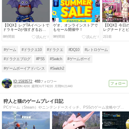
【DQX】レグTAイベントで
ゲオ、オンラインストアで
【DQX】今日
ドラキー2が強すぎるお
もセール開催中！
レグナードと
話、他ピケコラボ
他、鎌スパス
8時間前
9時間前
2日前
#ゲーム
#ドラクエ10
#ドラクエ
#DQ10
#レトロゲーム
#ドラクエブログ
#PS5
#Switch
#ゲームボーイ
#ゲームボーイアドバンス
#Switch2
1593572
493
週間IN:
4200
週間OUT:
74220
月間IN:
21440
狩人と猫のゲームプレイ日記
PCゲーム（Steam）やニンテンドースイッチ、PS5のゲーム攻略やプレイ日記のブログ。おすすめなゲーミングPCの買い方についても詳しくご紹介！