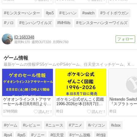
#モンスターハンター
#ps5
#モンハン
#switch
#ライトボウガン
#ソロ
#モンハンワイルズ
#MHWs
#モンスターハンターワイルズ
1683348
週間IN:
170
週間OUT:
320
月間IN:
760
ゲーム情報
最新ゲームの情報!PS5ゲームやPS4ゲーム、任天堂スイッチゲーム、Xboxゲーム、オンラインゲーム等ゲームの情報を紹介。
ゲオオンラインストアサマ
ポケモン公式ぜんこく図鑑
Nintendo Swi
ーセール本日8月8日より開
1996-2026が本日8月7日に
『スプラトゥー
始！ゲームのセール内容！
発売📚1025匹のポケモンを
ス』アップデートV
17時間前
昨日
昨日
iPhoneスマホもセール実
掲載した書籍
配信開始
施！
#ゲーム
#レビュー
#ニュース
#アニメ
#パソコン
#xbox
#ps4
#ps5
#ソニー
#任天堂
#ゲーム攻略
#付録