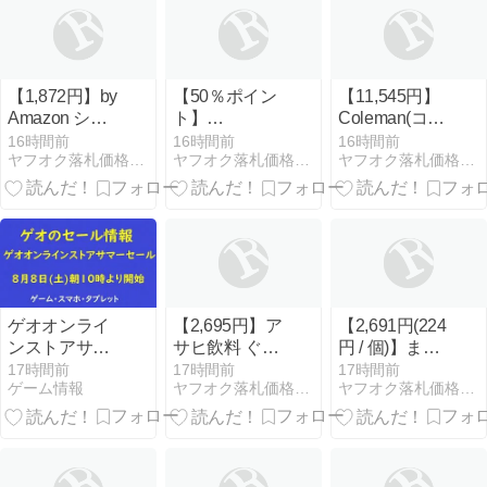
【1,872円】by
【50％ポイン
【11,545円】
Amazon シリ
ト】
Coleman(コー
カ水 ラベルレ
【Kindle】Ｐ
ルマン) アウト
16時間前
16時間前
16時間前
ヤフオク落札価格より安い超特価品情報
ヤフオク落札価格より安い超特価品情報
ヤフオク落札価格より安い超特価品情報
ス 500ml×24本
ＯＬＥ ＳＴＡ
ドアワゴン 耐
シリカ67mg/L
Ｒ 1~7巻
荷重約100kg
含有
ストッパー付
コンパクト収
納 キャリー 折
りたたみ式 自
立式収納
ゲオオンライ
【2,695円】ア
【2,691円(224
ンストアサマ
サヒ飲料 ぐん
円 / 個)】まる
ーセール本日8
ぐんグルトα
か ペヤング 超
17時間前
17時間前
17時間前
ゲーム情報
ヤフオク落札価格より安い超特価品情報
ヤフオク落札価格より安い超特価品情報
月8日より開
快眠・快腸ケ
大盛やきそば
始！ゲームの
ア 500ml×24本
ハーフ&ハー
セール内容！
[機能性表示食
フ激辛
iPhoneスマホ
品]
235g×12個
もセール実