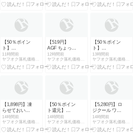
500ml×4本 だ
ス・ダンスー
し めんつゆ
ル 1~32巻
【50％ポイン
【519円】
【50％ポイン
ト】
AGF ちょっと
ト】
【Kindle】
贅沢な珈琲店
【Kindle】ウ
11時間前
12時間前
13時間前
ヤフオク落札価格より安い超特価品情報
ヤフオク落札価格より安い超特価品情報
ヤフオク落札価格より安い超特価品情報
MAJOR
レギュラーコ
マ娘 プリティ
2nd（メジャー
ーヒー スペシ
ーダービー ス
セカンド）
ャル・ブレン
ターブロッサ
1~32巻
ド 200g 【 コ
ム 1~6巻
ーヒー 粉 】
【1,898円】凍
【50％ポイン
【5,280円】ロ
らせておいし
ト還元】
ジクール ワイ
いカルピス
【Kindle本】
ヤレスマウス
14時間前
14時間前
14時間前
ヤフオク落札価格より安い超特価品情報
ヤフオク落札価格より安い超特価品情報
ヤフオク落札価格より安い超特価品情報
490ml 24本
忘却バッテリ
トラックボー
ー 1~24巻
ル 無線 電池寿