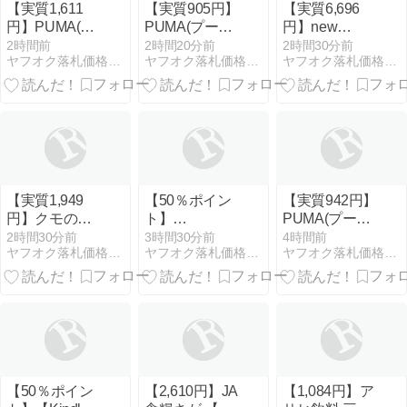
【実質1,611
【実質905円】
【実質6,696
円】PUMA(プ
PUMA(プーマ)
円】new
ーマ) カジュア
カジュアル ス
balance(ニュ
2時間前
2時間20分前
2時間30分前
ヤフオク落札価格より安い超特価品情報
ヤフオク落札価格より安い超特価品情報
ヤフオク落札価格より安い超特価品情報
ルESS LOGO
ポーツ ショー
ーバランス) ユ
LAB MX LS グ
トパンツESS
ニセックス大
ラフィック T
2 COLOR
人 574 現行モ
シャツ 686867
NO.1 ロゴ 10
デル 26.5
メンズ
TR 687706メ
ンズ Sサイズ
【実質1,949
【50％ポイン
【実質942円】
円】クモの巣
ト】
PUMA(プーマ)
消滅ジェット
【Kindle】グ
サッカー フッ
2時間30分前
3時間30分前
4時間前
ヤフオク落札価格より安い超特価品情報
ヤフオク落札価格より安い超特価品情報
ヤフオク落札価格より安い超特価品情報
[450ml 4本パ
ラゼニ 1~17巻
トボール 部活
ック] 蜘蛛用
チーム 練習
殺虫剤 (アース
teamFINAL カ
製薬)
ジュアル Tee
659336メンズ
Lサイズ
【50％ポイン
【2,610円】JA
【1,084円】ア