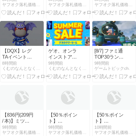
ヤフオク落札価格より安い超特価品情報
ヤフオク落札価格より安い超特価品情報
ヤフオク落札価格より安い超特価品情報
イミング
の闘球女 ドッ
なくなるスプ
PUMA SWIM
ジ弾子 1~8巻
レー ゴキブリ
FORMSTRIP
2秒噴射で速効
ミッドショー
駆除 スプレー
ツ 947056 メ
脱皮缶 300mL
ンズ Sサイズ
【DQX】レグ
ゲオ、オンラ
[8/7] ファミ通
TAイベントで
インストアで
TOP30ランキ
ドラキー2が強
もセール開催
ングを徹底解
8時間前
9時間前
9時間前
くむのなんとなくきまぐれに。 毎日更新！
くむのなんとなくきまぐれに。 毎日更新！
ゲームトピックch.
すぎるお話、
中！
説！
他ピケコラボ
【836円(209円
【50％ポイン
【50％ポイン
/ 本)】ミツカ
ト】
ト】
ン プロが使う
【Kindle】ダ
【Kindle】み
9時間前
9時間前
10時間前
ヤフオク落札価格より安い超特価品情報
ヤフオク落札価格より安い超特価品情報
ヤフオク落札価格より安い超特価品情報
味 白だし
ンス・ダン
ずぽろ 1~7巻