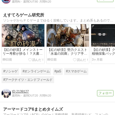
週間IN:
-
週間OUT:
80
月間IN:
20
えすてろゲーム研究所
ソシャゲからＰＣゲーまでゆるく攻略しています。まとめ系もあるのでプレイ中のゲームがあればチェックしてください。
【紅の砂漠】メインストー
【紅の砂漠】勢力クエスト
【紅の砂漠】
リー考察が捗る！？大書庫
「永遠の回廊」クリア手順/
植物採集バッグ
の記録の入手方法
古い研究日誌とホワイトホ
と牧場用の餌
89日前
89日前
3ヶ月前
ーン
#ソシャゲ
#オンラインゲーム
#ps5
#スマホゲーム
#アークナイツ・エンドフィールド
2139127
週間IN:
-
週間OUT:
20
月間IN:
20
アーマードコア6まとめタイムズ
アーマードコア6（AC6）のゲーム攻略情報、新着情報など、ファンの話題をまとめてお届けするアーマードコア6まとめ速報です。