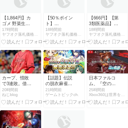
施！
【1,864円】カ
【50％ポイン
【666円】【第
ゴメ 野菜生活
ト】
3類医薬品】ユ
100 ベリーサ
【Kindle】げ
ースキンI ロー
17時間前
18時間前
18時間前
ヤフオク落札価格より安い超特価品情報
ヤフオク落札価格より安い超特価品情報
ヤフオク落札価格より安い超特価品情報
ラダ 200ml紙
にかすり 1~4
ション 130mL
パック×24本
巻
カープ、惜敗
【話題】伝説
日本ファルコ
で3連敗。借金
の脱衣麻雀、
ム、『空の軌
16＞＜
VR対応で復
跡 the 2nd』、
20時間前
21時間前
25時間前
ねじblog
ゲームトピックch.
Xbox360は世界を制覇するぜ！
活！懐古勢か
プロモーショ
らキャラデザ
ントレーラー
変更でツッコ
公開
ミ続出