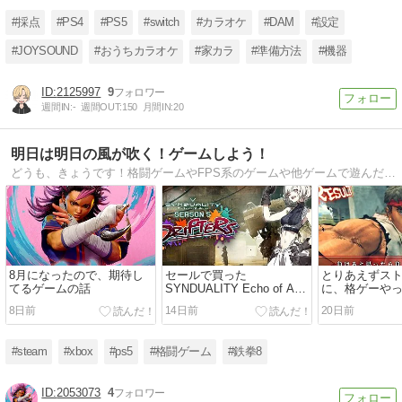
#採点
#PS4
#PS5
#switch
#カラオケ
#DAM
#設定
#JOYSOUND
#おうちカラオケ
#家カラ
#準備方法
#機器
2125997
9
週間IN:
-
週間OUT:
150
月間IN:
20
明日は明日の風が吹く！ゲームしよう！
どうも、きょうです！格闘ゲームやFPS系のゲームや他ゲームで遊んだこと、気付いたことなどを日々気ままに書いています。
8月になったので、期待し
セールで買った
とりあえずス
てるゲームの話
SYNDUALITY Echo of Ada
に、格ゲーや
が楽しい話
8日前
14日前
20日前
#steam
#xbox
#ps5
#格闘ゲーム
#鉄拳8
2053073
4