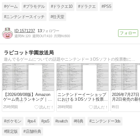
ン」など！
#ゲーム
#プラモデル
#ドラクエ10
#ドラクエ
#PS5
#ニンテンドースイッチ
#任天堂
1571237
13
週間IN:
120
週間OUT:
410
月間IN:
800
ラピコット学園放送局
遊んでるゲームについての話題やニンテンドー３DSソフトの投票数についてのデータも。ゲームが入った特別な箱（いわゆる限定版）の紹介。ゲームソフト博物館では日々発売される新作の特典情報を網羅。Amazonゲームランキングも毎日更新中。
【2026/08/08版】Amazon
ニンテンドーイーショップ
2026年7月27日
ゲーム売上ランキング｜毎
における３DSソフト投票数
月2日発売の新
日更新の最新データ
688週目
とめ｜特典・
25時間前
28時間前
昨日
約情報を完全網
#ポケモン
#ps4
#ps5
#switch
#特典
#ニンテンドー3ds
#限定版
#店舗特典