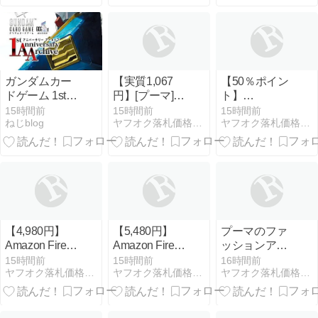
命最大24ケ月
M575 国内正
規品
ガンダムカー
【実質1,067
【50％ポイン
ドゲーム 1stア
円】[プーマ]
ト】
ニバーサリー
カジュアル
【Kindle】青
15時間前
15時間前
15時間前
ねじblog
ヤフオク落札価格より安い超特価品情報
ヤフオク落札価格より安い超特価品情報
アーカイブ
ESS LOGO
と陽炎 1~4巻
LAB MX SS バ
ックプリント
Tシャツ
686869 メンズ
Lサイズ
【4,980円】
【5,480円】
プーマのファ
Amazon Fire
Amazon Fire
ッションアイ
TV Stick HD
TV Stick 4K
テムが50％ポ
15時間前
15時間前
16時間前
ヤフオク落札価格より安い超特価品情報
ヤフオク落札価格より安い超特価品情報
ヤフオク落札価格より安い超特価品情報
Select
イント以上
【さらにクー
ポン割引も】