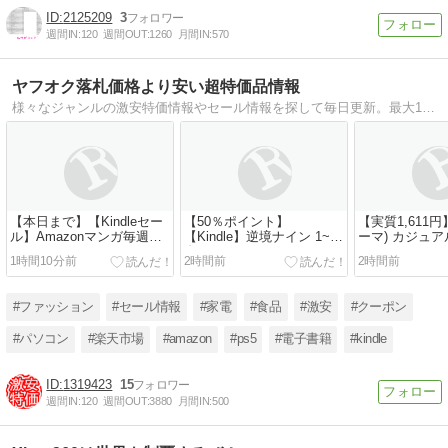
2125209
3
週間IN:
120
週間OUT:
1260
月間IN:
570
ヤフオク落札価格より安い超特価品情報
様々なジャンルの激安特価情報やセール情報を探して毎日更新。最大100％ポイント還元、低価格のKindle本まとめ記事やAmazonマケプレ非公開クーポン情報なども。
【本日まで】【Kindleセー
【50％ポイント】
【実質1,611円
ル】Amazonマンガ毎週末
【Kindle】逆境ナイン 1~6
ーマ) カジュア
セール アツいスポーツマン
巻
LOGO LAB M
1時間10分前
2時間前
2時間前
ガ 50％ポイント還元
ィック Tシャツ 
ンズ
#ファッション
#セール情報
#家電
#食品
#激安
#クーポン
#パソコン
#楽天市場
#amazon
#ps5
#電子書籍
#kindle
1319423
15
週間IN:
120
週間OUT:
3880
月間IN:
500