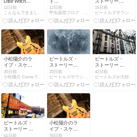
Little Witch
ト
ストーリー
Meg（魔女っ
「『Revolver』
（アルバム
12日前
12日前
15日前
こんなんできましたけど。
甲虫楽団ブログ ビートルズ×演奏
ビートルズサウンドを考えてみる
子メグちゃ
リリース60周
「ザ・ビート
ん）【英語で
年記念&青盤
ルズ（ホワイ
歌ってみた】
セレクショ
トアルバ
ン」2026年7
ム）」発売後
月26日
～10枚目のア
ルバム「イエ
ロー・サブマ
リン」発売）
小松陽介のラ
ビートルズ・
ビートルズ・
イブ・スケジ
ストーリー
ストーリー ５
ュール 2026年
（アルバム
５５ ジョンと
20日前
20日前
42日前
小松陽介 Come Together
ビートルズサウンドを考えてみる
ビートルズが大好きなオヤジ
8月
「マジカル・
ヨーコ、アメ
ミステリー・
リカ永住権取
ツアー」発売
得に忙しく親
後～9枚目の
族の葬儀に欠
アルバム
席
「ザ・ビート
ルズ（ホワイ
トアルバ
ビートルズ・
小松陽介のラ
ム）」発売）
ストーリー ５
イブ・スケジ
５４ ジョンと
ュール 2026年
51日前
76日前