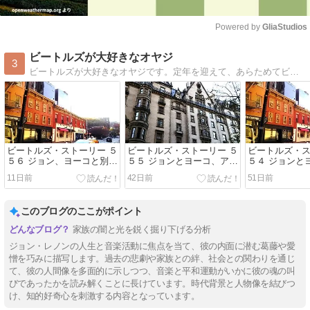
Powered by 
GliaStudios
Mute
ビートルズが大好きなオヤジ
3
ビートルズが大好きなオヤジです。定年を迎えて、あらためてビートルズの魅力に触れたいと思います。
ビートルズ・ストーリー ５
ビートルズ・ストーリー ５
ビートルズ・ス
５６ ジョン、ヨーコと別れ
５５ ジョンとヨーコ、アメ
５４ ジョンと
ロスへ行く
リカ永住権取得に忙しく親
リカ移住を決
11日前
42日前
51日前
族の葬儀に欠席
このブログのここがポイント
家族の闇と光を鋭く掘り下げる分析
ジョン・レノンの人生と音楽活動に焦点を当て、彼の内面に潜む葛藤や愛
憎を巧みに描写します。過去の悲劇や家族との絆、社会との関わりを通じ
て、彼の人間像を多面的に示しつつ、音楽と平和運動がいかに彼の魂の叫
びであったかを読み解くことに長けています。時代背景と人物像を結びつ
け、知的好奇心を刺激する内容となっています。