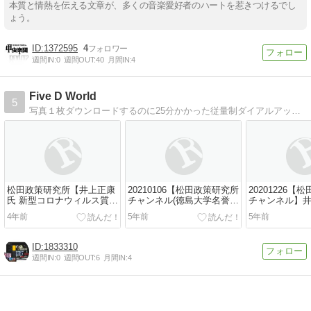
本質と情熱を伝える文章が、多くの音楽愛好者のハートを惹きつけるでし
ょう。
1372595
4
週間IN:
0
週間OUT:
40
月間IN:
4
Five D World
5
写真１枚ダウンロードするのに25分かかった従量制ダイアルアップのパソコン通信時代からADSLを経て、今や動画見放題へたどり着いたのだよ！諸君！！
松田政策研究所【井上正康
20210106【松田政策研究所
20201226【
氏 新型コロナウィルス質疑
チャンネル(徳島大学名誉教
チャンネル】
応答】
授、大橋眞氏、免疫生物学
4年前
5年前
5年前
専攻)】
1833310
週間IN:
0
週間OUT:
6
月間IN:
4