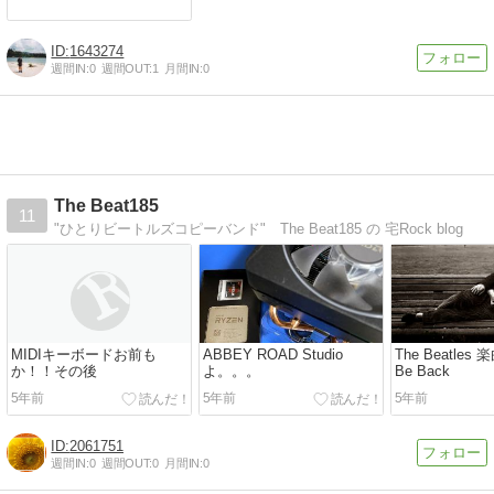
1643274
週間IN:
0
週間OUT:
1
月間IN:
0
The Beat185
11
"ひとりビートルズコピーバンド" The Beat185 の 宅Rock blog
MIDIキーボードお前も
ABBEY ROAD Studio
The Beatles 楽
か！！その後
よ。。。
Be Back
5年前
5年前
5年前
2061751
週間IN:
0
週間OUT:
0
月間IN:
0