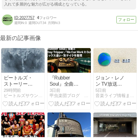
入れて多層的な魅力が広がる構成となっている。
2027757
4
週間IN:
0
週間OUT:
34
月間IN:
3
最新の記事画像
ビートルズ・
『Rubber
ジョン・レノ
ストーリー
Soul』全曲と
ン TV放送予
（アルバム
「Day
定 & 映画情報
29時間前
3日前
5日前
ビートルズサウンドを考えてみる
甲虫楽団ブログ ビートルズ×演奏
音楽ライブ情報まとめ
「イエロー・
Tripper」「We
(2026年8月)
サブマリン」
Can Work It
発売後～11枚
Out」のミッ
目のアルバム
クス違い・別
「アビイ・ロ
テイクを整理
ード」発売）