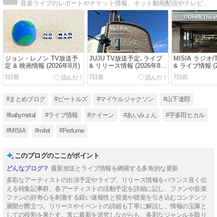
音楽ライブのレポートやチケット情報、ネット動画配信やテレビ放送予定についてのまとめブログです。
ジョン・レノン TV放送予
JUJU TV放送予定､ライブ
MISIA ラジオ
定 & 映画情報 (2026年8月)
& リリース情報 (2026年8
& ライブ情報 (2
月)
5日前
7日前
7日前
#まとめブログ
#ビートルズ
#マイケルジャクソン
#山下達郎
#babymetal
#ライブ情報
#クイーン
#あいみょん
#宇多田ヒカル
#MISIA
#milet
#Perfume
このブログのここがポイント
最新放送とライブ情報を網羅する多角的な更新
多彩なアーティストの出演予定やライブ、リリース情報をバランス良く伝
える特集記事群。各アーティストの活動予定を詳細に記し、ファンや音楽
ファンの好奇心を刺激する鋭い速報性と視覚や聴覚を引き込むコンテンツ
展開が際立つ。リリースやイベントの詳細も丁寧に解説し、情報の宝庫と
しての役割を果たす。常に最新を追究しながらも、多彩なジャンルを取り