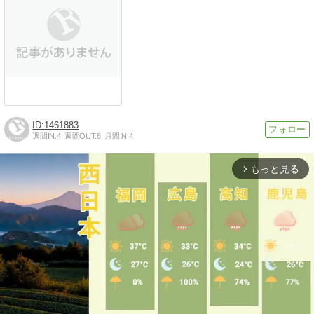
1461883
週間IN:
4
週間OUT:
6
月間IN:
4
もっと見る
arrow_forward_ios