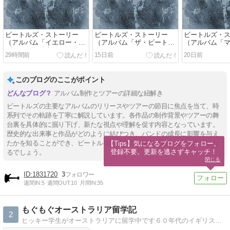
ビートルズ・ストーリー
ビートルズ・ストーリー
ビートルズ・
（アルバム「イエロー・サ
（アルバム「ザ・ビートル
（アルバム「
ブマリン」発売後～11枚目
ズ（ホワイトアルバム）」
ステリー・ツ
29時間前
15日前
20日前
のアルバム「アビイ・ロー
発売後～10枚目のアルバム
～9枚目のアル
ド」発売）
「イエロー・サブマリン」
ビートルズ（
発売）
バム）」発売
このブログのここがポイント
アルバム制作とツアーの詳細な紐解き
ビートルズの主要なアルバムのリリースやツアーの節目に焦点を当て、時
系列でその軌跡を丁寧に解説しています。各作品の制作背景やツアーの舞
台裏を具体的に掘り下げ、新たな視点や理解を促す内容となっています。
歴史的な出来事と作品がどのように結びつき、バンドの成長に影響を与え
たかを知ることができ、ビートルズの音楽の奥深さに触れるきっかけとな
【Tips】気になるブログをフォロー。

登録不要。更新を逃さずキャッチ！
るでしょう。
閉じる
1831720
3
週間IN:
5
週間OUT:
10
月間IN:
35
もぐもぐオーストラリア留学記
2
ヒッキー学生がオーストラリアに留学中です６０年代のイギリスの音楽が大好物です。