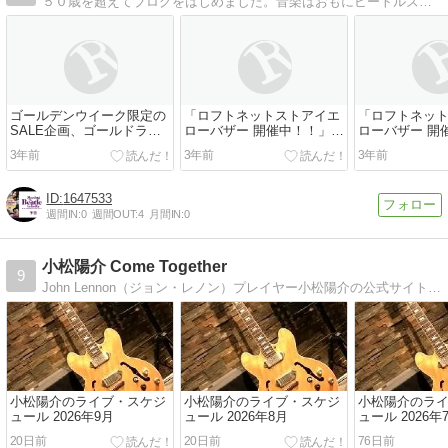
５０歳を超えてブログをはじめました。音楽はおもにビートルズを中心に７０年代洋楽、下手なウクレレ、毎日の雑文、ネットでの買い物などまったり書いています。
ゴールデンウイーク限定の
「ロフトネットストアイエ
「ロフトネッ
SALE企画、ゴールドラッ
ローバザー 開催中！！」な
ローバザー 開
シュSALEが開催中！この
くてはならない10日(月・
くてはならない
3年前
3年前
3年前
お得な機会をお見逃しなく
祝)まで ！ロフトのペン覧
祝)まで ！ロ
★
会 2023 開催中！
会 2023 開催
1647533
週間IN:
0
週間OUT:
4
月間IN:
0
小松陽介 Come Together
9
John Lennon（ジョン・レノン）プレイヤー小松陽介の公式サイトです。The Beatles、ビートルズ解散後のナンバー等を中心に、洋楽・邦楽問わず幅広くプレイ。主に都内近郊のライブハウスにて活動中。
小松陽介のライブ・スケジ
小松陽介のライブ・スケジ
小松陽介のラ
ュール 2026年9月
ュール 2026年8月
ュール 2026年
20日前
20日前
76日前