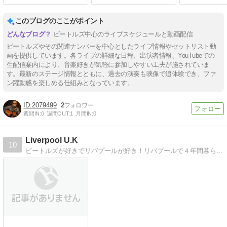
このブログのここがポイント
ビートルズ中心のライブスケジュールと動画配信
ビートルズやその関連ナンバーを中心としたライブ情報やセットリスト動
画を提供しています。各ライブの詳細な日程、出演者情報、YouTubeでの
生配信案内により、音楽好きが気軽に参加しやすい工夫が施されていま
す。最新のステージ情報とともに、過去の演奏も映像で追体験でき、ファ
ン躍動感を楽しめる仕組みとなっています。
2079499
2
週間IN:
0
週間OUT:
1
月間IN:
0
Liverpool U.K
10
ビートルズが好きでリバプールが好き！リバプールで４年間暮らしてた時のこと書いてます。また今年５月にも渡英しました。