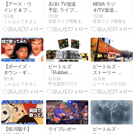
【アース・ウ
JUJU TV放送
MISIA ラジ
インド & ファ
予定､ライブ &
オ/TV放送予
イアー】九月
リリース情報
定 & ライブ情
5日前
7日前
7日前
こんなんできましたけど。
音楽ライブ情報まとめ
音楽ライブ情報まとめ
（September）
(2026年8月)
報 (2026年8
【日本語で歌
月)
ってみた】
【ボーイズ・
ビートルズ
ビートルズ・
タウン・ギャ
『Rubber
ストーリー ５
ング】君の瞳
Soul』2026ス
５６ ジョン、
9日前
11日前
11日前
こんなんできましたけど。
甲虫楽団ブログ ビートルズ×演奏
ビートルズが大好きなオヤジ
に恋してる
ペシャル・エ
ヨーコと別れ
（Can’t Take
ディション発
ロスへ行く
My Eyes Off
売 収録内容・
You）【日本
違い・特典を
語で歌ってみ
整理
た】
【前川陽子】
ライブレポー
ビートルズ・