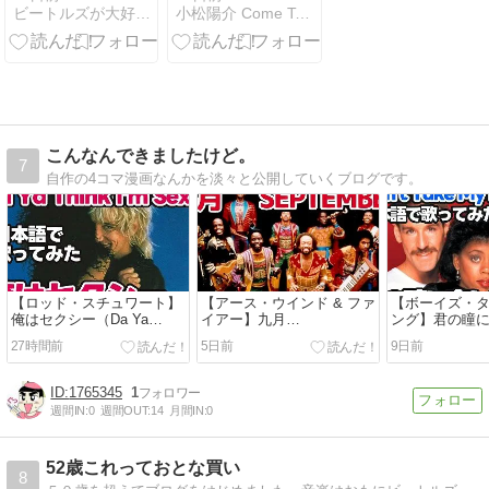
ビートルズが大好きなオヤジ
小松陽介 Come Together
ヨーコ、アメ
6月
リカ移住を決
断
こんなんできましたけど。
7
自作の4コマ漫画なんかを淡々と公開していくブログです。
【ロッド・スチュワート】
【アース・ウインド & ファ
【ボーイズ・
俺はセクシー（Da Ya
イアー】九月
ング】君の瞳
Think I'm Sexy?）【日本語
（September）【日本語で
（Can’t Take M
27時間前
5日前
9日前
で歌ってみた】
歌ってみた】
You）【日本
た】
1765345
1
週間IN:
0
週間OUT:
14
月間IN:
0
52歳これっておとな買い
8