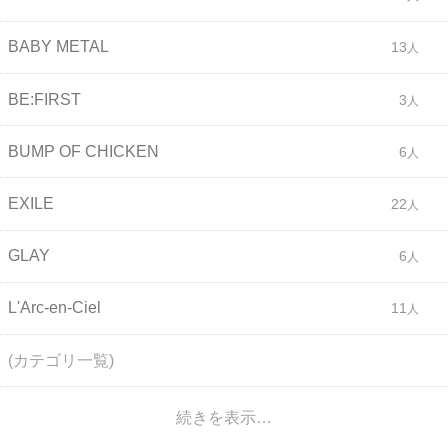
BABY METAL
13
BE:FIRST
3
BUMP OF CHICKEN
6
EXILE
22
GLAY
6
L'Arc-en-Ciel
11
(カテゴリ一覧)
続きを表示…