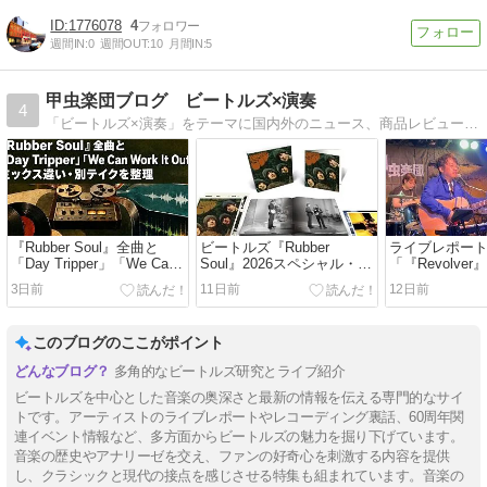
1776078
4
週間IN:
0
週間OUT:
10
月間IN:
5
甲虫楽団ブログ ビートルズ×演奏
4
「ビートルズ×演奏」をテーマに国内外のニュース、商品レビュー、考察など。趣味でビートルズを演奏する方にとっての情報も豊富です。
『Rubber Soul』全曲と
ビートルズ『Rubber
ライブレポー
「Day Tripper」「We Can
Soul』2026スペシャル・エ
「『Revolve
Work It Out」のミックス違
ディション発売 収録内容・
周年記念&青盤
3日前
11日前
12日前
い・別テイクを整理
違い・特典を整理
ン」2026年7月
このブログのここがポイント
多角的なビートルズ研究とライブ紹介
ビートルズを中心とした音楽の奥深さと最新の情報を伝える専門的なサイ
トです。アーティストのライブレポートやレコーディング裏話、60周年関
連イベント情報など、多方面からビートルズの魅力を掘り下げています。
音楽の歴史やアナリーゼを交え、ファンの好奇心を刺激する内容を提供
し、クラシックと現代の接点を感じさせる特集も組まれています。音楽の