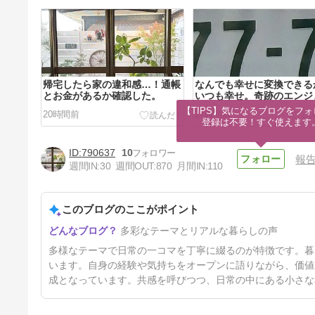
帰宅したら家の違和感…！通帳
なんでも幸せに変換できる
とお金があるか確認した。
いつも幸せ。奇跡のエンジ
ナンバーを見た日
【TIPS】気になるブログをフォ
20時間前
27時間前
登録は不要！すぐ使えます
790637
10
報
週間IN:
30
週間OUT:
870
月間IN:
110
このブログのここがポイント
【60代の離婚】相手の年金が
多彩なテーマとリアルな暮らしの声
半分もらえる？勘違いと年金分
割の話。
4日前
多様なテーマで日常の一コマを丁寧に綴るのが特徴です。暮
います。自身の経験や気持ちをオープンに語りながら、価値
成となっています。共感を呼びつつ、日常の中にある小さな