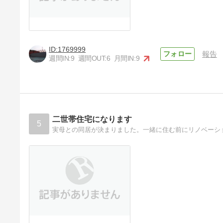
1769999
報告
週間IN:
9
週間OUT:
6
月間IN:
9
二世帯住宅になります
5
実母との同居が決まりました。一緒に住む前にリノベーシ