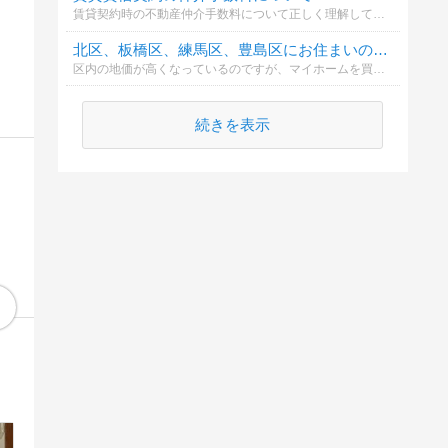
賃貸契約時の不動産仲介手数料について正しく理解していますか？誰が支払うべきで、どのように計算されるのかを確認しましょう。
北区、板橋区、練馬区、豊島区にお住まいの方は、マイホームは何がいいですか？
区内の地価が高くなっているのですが、マイホームを買うなら、東京23区内でマンション？それとも埼玉県などの郊外に一戸建てがいいですか？
続きを表示