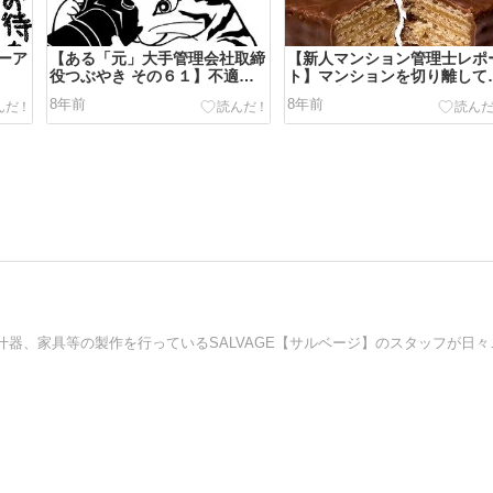
ーア
【ある「元」大手管理会社取締
【新人マンション管理士レポ
役つぶやき その６１】不適切
ト】マンションを切り離して
コンサルタントよりも根深い管
れ、と言われましても
8年前
8年前
理会社の不適切行為
千葉県柏市にある店舗・スタジ