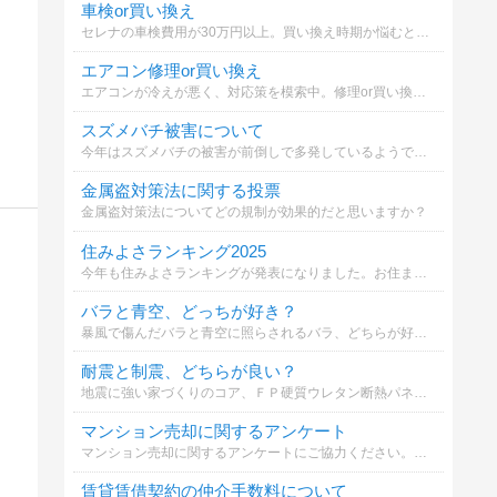
車検or買い換え
セレナの車検費用が30万円以上。買い換え時期か悩むとき。
エアコン修理or買い換え
エアコンが冷えが悪く、対応策を模索中。修理or買い換えかで悩んでいます。どちらが妥当でしょうか？
スズメバチ被害について
今年はスズメバチの被害が前倒しで多発しているようです。あなたはどの対策を取りますか？
金属盗対策法に関する投票
金属盗対策法についてどの規制が効果的だと思いますか？
住みよさランキング2025
今年も住みよさランキングが発表になりました。お住まいの自治体（市町村）は何位か知るのもいいかと思います。
バラと青空、どっちが好き？
暴風で傷んだバラと青空に照らされるバラ、どちらが好みですか？
耐震と制震、どちらが良い？
地震に強い家づくりのコア、ＦＰ硬質ウレタン断熱パネルの効果について。耐震と制震について、どちらが良いか選択してください。
マンション売却に関するアンケート
マンション売却に関するアンケートにご協力ください。あなたの意見が他の方の参考になります。
賃貸賃借契約の仲介手数料について