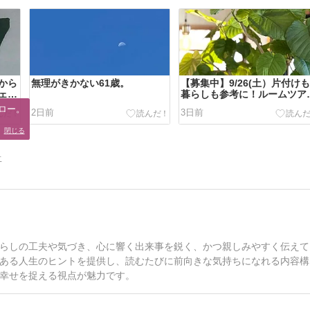
から
無理がきかない61歳。
【募集中】9/26(土）片付け
ェル
暮らしも参考に！ルームツア
開催します
ロー。

2日前
3日前
。
閉じる
告
らしの工夫や気づき、心に響く出来事を鋭く、かつ親しみやすく伝えて
ある人生のヒントを提供し、読むたびに前向きな気持ちになれる内容構
幸せを捉える視点が魅力です。