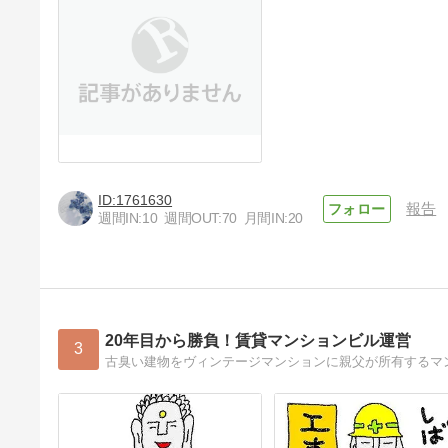
1761630
報告
週間IN:
10
週間OUT:
70
月間IN:
20
20年目から勝負！賃貸マンションビル運営
3
古臭い建物をヴィンテージマンションに親父が所有するマ