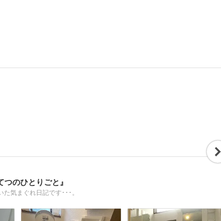
てつのひとりごと』
た気まぐれ日記です･･･。