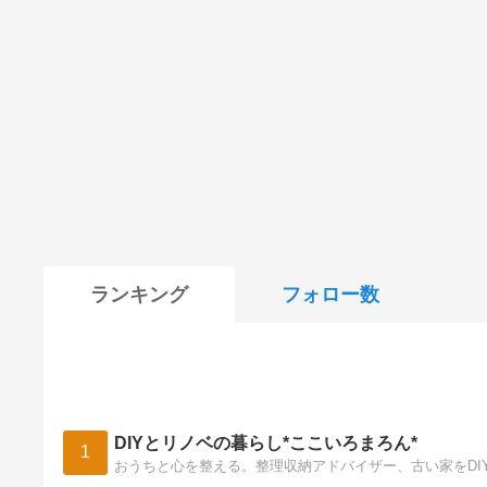
ランキング
フォロー数
DIYとリノベの暮らし*ここいろまろん*
1
おうちと心を整える。整理収納アドバイザー、古い家をDI