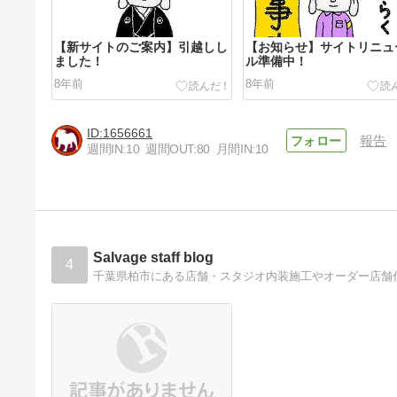
【新サイトのご案内】引越しし
【お知らせ】サイトリニュ
ました！
ル準備中！
8年前
8年前
1656661
報告
週間IN:
10
週間OUT:
80
月間IN:
10
【ある「元」大手管理会社取締
役つぶやき その60】法令を遵
守することがコンプライアン
8年前
Salvage staff blog
ス？
4