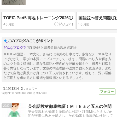
TOEIC Part5 高地トレーニング2026①
4ヶ月前
5ヶ月前
このブログのここがポイント
実戦攻略と思考必須の教材選定法
TOEICや国語・日本文化、さらには海外の行事まで、多彩なテーマを取り
上げながら、学びの本質にアプローチしています。問題の出し方や解き方
のコツを鋭く指摘し、単なる暗記や表面的な理解を超えた、思考と戦略を
養う内容となっています。文章の構造理解や語彙力強化を意識させ、読む
だけで自然と実践力が身につく工夫が施されています。総じて、深い理解
と応用力を求める方に最適な情報源といえるでしょう。
1921314
2
週間IN:
80
週間OUT:
240
月間IN:
400
23
英会話教材徹底検証！Ｍｉｋａと五人の仲間
英会話教材の効果を徹底的に検証・評価Mikaと５人の仲
間が実際に教材を購入し、その効果を徹底的に検証して