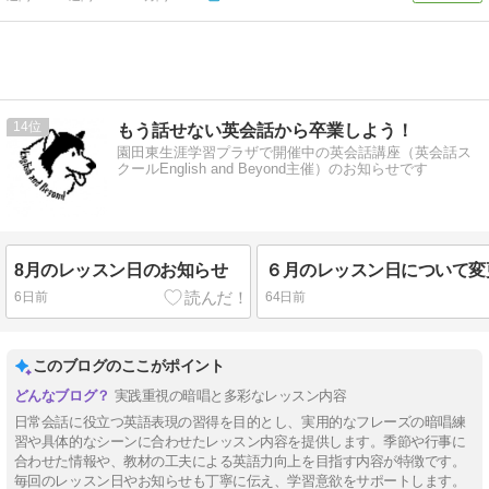
14
もう話せない英会話から卒業しよう！
園田東生涯学習プラザで開催中の英会話講座（英会話ス
クールEnglish and Beyond主催）のお知らせです
8月のレッスン日のお知らせ
6日前
64日前
このブログのここがポイント
実践重視の暗唱と多彩なレッスン内容
日常会話に役立つ英語表現の習得を目的とし、実用的なフレーズの暗唱練
習や具体的なシーンに合わせたレッスン内容を提供します。季節や行事に
合わせた情報や、教材の工夫による英語力向上を目指す内容が特徴です。
毎回のレッスン日やお知らせも丁寧に伝え、学習意欲をサポートします。