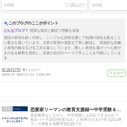
10日前
16日前
このブログのここがポイント
簡潔な英訳と解説で理解を促進
英語の表現を鋭く分析し、シンプルな訳例を通じて知識の深化を図ること
に重きを置いています。文章の背景や意図を丁寧に解説し、実践的な語彙
と表現の幅を広げる工夫を凝らしています。難しい表現を避けつつも奥行
きのある解釈を提供し、読者が自分のペースで学ぶことを可能にしていま
す。
2071770
4
週間IN:
90
週間OUT:
210
月間IN:
390
21
恐妻家リーマンの教育支援録〜中学受験＆英検1級への道のり〜
英語教育をしながら、中学受験にも対応できるのか？
長女パー子(2024年度入試）と長男のび太(小学入試は終
了）の受験＆英数学習記録です。