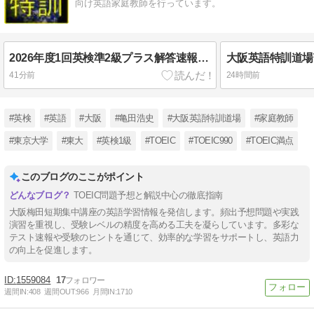
向け英語家庭教師を行っています。
2026年度1回英検準2級プラス解答速報・講評
41分前
24時間前
#英検
#英語
#大阪
#亀田浩史
#大阪英語特訓道場
#家庭教師
#東京大学
#東大
#英検1級
#TOEIC
#TOEIC990
#TOEIC満点
このブログのここがポイント
TOEIC問題予想と解説中心の徹底指南
大阪梅田短期集中講座の英語学習情報を発信します。頻出予想問題や実践
演習を重視し、受験レベルの精度を高める工夫を凝らしています。多彩な
テスト速報や受験のヒントを通じて、効率的な学習をサポートし、英語力
の向上を促進します。
1559084
17
週間IN:
408
週間OUT:
966
月間IN:
1710