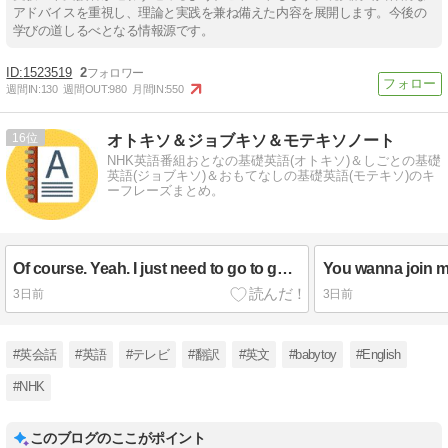
アドバイスを重視し、理論と実践を兼ね備えた内容を展開します。今後の
学びの道しるべとなる情報源です。
1523519
2
週間IN:
130
週間OUT:
980
月間IN:
550
16
オトキソ＆ジョブキソ＆モテキソノート
NHK英語番組おとなの基礎英語(オトキソ)＆しごとの基礎
英語(ジョブキソ)＆おもてなしの基礎英語(モテキソ)のキ
ーフレーズまとめ。
Of course. Yeah. I just need to go to get a drink first.
You wanna join 
3日前
3日前
#英会話
#英語
#テレビ
#翻訳
#英文
#babytoy
#English
#NHK
このブログのここがポイント