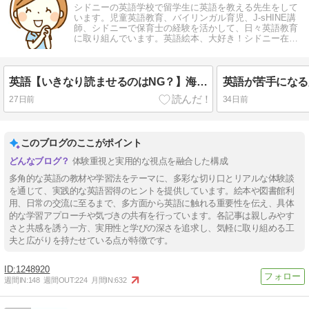
シドニーの英語学校で留学生に英語を教える先生をして
います。児童英語教育、バイリンガル育児、J-sHINE講
師、シドニーで保育士の経験を活かして、日々英語教育
に取り組んでいます。英語絵本、大好き！シドニー在
住、23年。
英語【いきなり読ませるのはNG？】海外の英語学校のリーディング指導を公開！
27日前
34日前
このブログのここがポイント
体験重視と実用的な視点を融合した構成
多角的な英語の教材や学習法をテーマに、多彩な切り口とリアルな体験談
を通じて、実践的な英語習得のヒントを提供しています。絵本や図書館利
用、日常の交流に至るまで、多方面から英語に触れる重要性を伝え、具体
的な学習アプローチや気づきの共有を行っています。各記事は親しみやす
さと共感を誘う一方、実用性と学びの深さを追求し、気軽に取り組める工
夫と広がりを持たせている点が特徴です。
1248920
週間IN:
148
週間OUT:
224
月間IN:
632