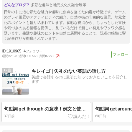
多彩な趣味と地元文化の融合展示
日常の中に潜む新たな魅力や趣味に焦点を当てた内容が特徴です。ゲーム
のプレイ風景やアクティビティの紹介、自然や街の印象的な風景、地元文
化のポイントも盛り込まれています。多彩な視点から、ちょっとした冒険
や気づきのある情報を提供し、見ているだけで新しい発見やワクワク感を
誘います。生活や趣味のヒントを自然に展開することで、読者の感性に響
く記事作りが徹底されています。
1910965
4
週間IN:
128
週間OUT:
568
月間IN:
272
17
キレイゴ | 失礼のない英語の話し方
英語で会話するのに最初に知っておきたいことを紹介し
ます
句動詞 get through の意味！例文と使い方を解説します
37日前
60日前