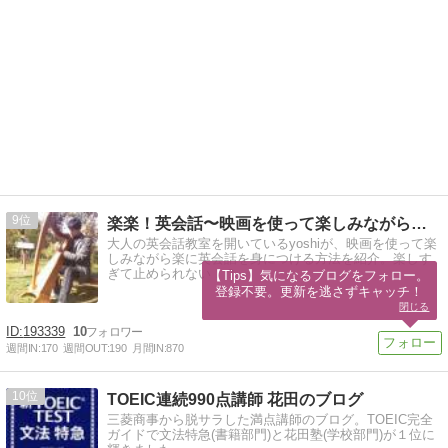
9
楽楽！英会話〜映画を使って楽しみながら自然な英語を身につける
大人の英会話教室を開いているyoshiが、映画を使って楽
しみながら楽に英会話を身につける方法を紹介。楽しす
ぎて止められない！？
【Tips】気になるブログをフォロー。

登録不要。更新を逃さずキャッチ！
閉じる
193339
10
週間IN:
170
週間OUT:
190
月間IN:
870
10
TOEIC連続990点講師 花田のブログ
三菱商事から脱サラした満点講師のブログ。TOEIC完全
ガイドで文法特急(書籍部門)と花田塾(学校部門)が１位に