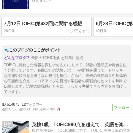
輝きました
7月12日TOEIC(第432回)に関する感想・難易度・速報 午前の部
26日前
40日前
このブログのここがポイント
最新のTOEIC動向と対策に焦点
TOEICに特化した情報を探し求める方に向けて、試験の難易度や特色を鋭
く分析しています。各回ごとの試験レポートや所感を通じて、トリッキー
な問題や傾向を見逃さない視点を提供。さらに、過去の試験結果や具体的
な問題例も交え、スコアアップを目指す学習者の実戦的なヒントを無料で
伝授します。試験の臨場感とともに、しっかり準備できる内容をお届けし
ています。
614873
12
週間IN:
160
週間OUT:
140
月間IN:
780
11
英検1級、TOEIC990点を超えて、英語を楽しむブログ
現在英検1級、TOEIC980点です。TOEIC,英検１級の学習