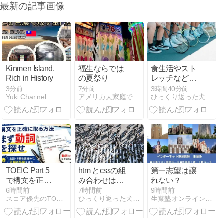
最新の記事画像
Kinmen Island,
福生ならでは
食生活やスト
Rich in History
の夏祭り
レッチなどで
目の下の黒ず
3分前
7分前
3時間40分前
Yuki Channel
アメリカ人家庭で英会話
ひっくり返った犬小屋に逃げろ
みをなくす方
法
TOEIC Part 5
htmlとcssの組
第一志望は譲
で構文を正確
み合わせは意
れない？
に取る方法：
匠権になりう
6時間前
7時間前
9時間前
スコア優先のTOEIC勉強法
ひっくり返った犬小屋に逃げろ
生葉塾オンライン英語家庭教師
まず動詞を探
る？
せ