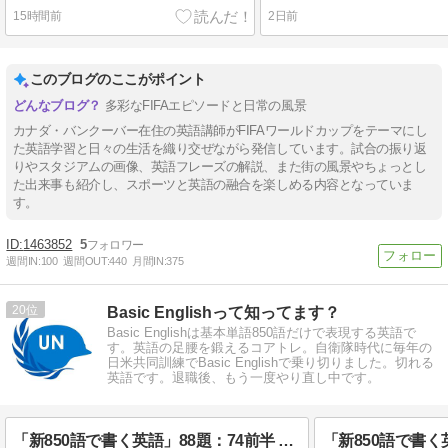
15時間前
2日前
このブログのここがポイント
多彩なFIFAエピソードと日常の風景
カナダ・バンクーバー在住の英語講師がFIFAワールドカップをテーマにし
た英語学習と日々の生活を織り交ぜながら発信しています。試合の振り返
りやスタジアムの画像、英語フレーズの解説、また街の風景やちょっとし
た出来事も紹介し、スポーツと英語の融合を楽しめる内容となっていま
す。
1463852
5
週間IN:
100
週間OUT:
440
月間IN:
375
20
Basic Englishって知ってます？
Basic Englishは基本単語850語だけで表現する英語で
す。英語の足腰を鍛えるコアトレ。自衛隊時代に毎年の
日米共同訓練でBasic Englishで乗り切りました。切れる
英語です。退職後、もう一度やり直し中です。
「新850語で書く英語」88題：74前半 「銀行口座」