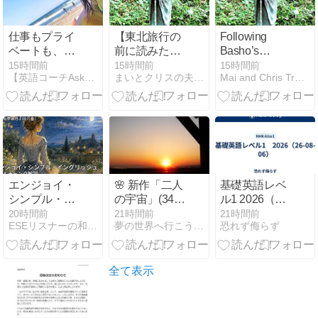
仕事もプライ
【東北旅行の
Following
ベートも、楽
前に読みた
Basho’s
しい事をどん
い】松尾芭蕉
Footsteps: A
15時間前
15時間前
15時間前
【英語コーチAska】たった3ヶ月でなりたい自分に!!
まいとクリスの夫婦バックパッカー海外旅行日記
Mai and Chris Travel
どん♪
『奥の細道』
Literary
の足跡をたど
Journey Along
る、時空を超
Tohoku’s Deep
える文学ロー
North
ド
エンジョイ・
🌸 新作「二人
基礎英語レベ
シンプル・イ
の宇宙」(34)
ル1 2026（26-
ングリッシュ
UFOの星はド
08-06）
20時間前
21時間前
21時間前
ESEリスナーの和訳＆チャンク解説ブログ
夢の世界へ行こうＵＳＡ実践英会話
恐れず侮らず
和訳＆チャン
ームとチュー
ク解説（8/7）
ブ 🍒 英検3分
自己判定
全て表示