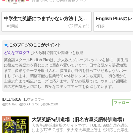
中学生で英語につまずかない方法｜英語が苦手になる前に身につけたい5つの習慣
13時間前
2日前
このブログのここがポイント
少人数制で質問や間違いも歓迎
英会話スクールEnglish Plusは、少人数のグループレッスンを軸に、実生活
に役立つ英語力を育むことに重点を置いています。日常会話から基礎知識
まで、多彩なテーマを取り入れ、参加者が自信を持って話せるようサポー
トしています。調整可能な営業時間や体験レッスンも充実し、初心者から
上達志向まで幅広いニーズに応えます。学びの現場では、やさしい質問歓
迎の雰囲気を大切にし、確かなステップアップを促進しています。
1146816
13
週間IN:
620
週間OUT:
2750
月間IN:
2520
3
大阪英語特訓道場（旧名古屋英語特訓道場）
大阪英語特訓道場のサイトです。TOEIC 990点満点講師
によるTOEIC指導、東大京大早慶上智まで対応した学生