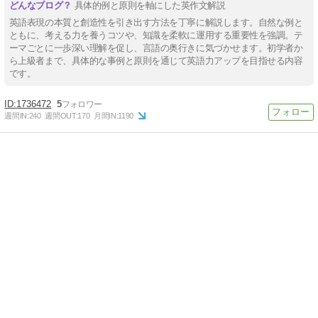
具体的例と原則を軸にした英作文解説
英語表現の本質と創造性を引き出す方法を丁寧に解説します。自然な例と
ともに、考える力を養うコツや、知識を柔軟に運用する重要性を強調。テ
ーマごとに一歩深い理解を促し、言語の奥行きに気づかせます。初学者か
ら上級者まで、具体的な事例と原則を通じて英語力アップを目指せる内容
です。
1736472
5
週間IN:
240
週間OUT:
170
月間IN:
1190