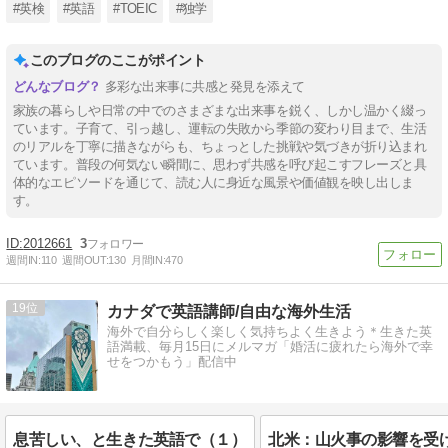
#英検
#英語
#TOEIC
#独学
このブログのここがポイント
多彩な出来事に共感と発見を添えて
家族の暮らしや日常の中でのさまざまな出来事を鋭く、しかし温かく綴っ
ています。子育て、引っ越し、運転の失敗から季節の変わり目まで、生活
のリアルを丁寧に描きながらも、ちょっとした挑戦や気づきが折り込まれ
ています。普段の何気ない瞬間に、思わず共感を呼び起こすフレーズと具
体的なエピソードを通じて、読む人に身近な風景や価値観を映し出しま
す。
2012661
3
週間IN:
110
週間OUT:
130
月間IN:
470
19
カナダで英語講師/自由な海外生活
海外で自分らしく楽しく気持ちよく生きよう＊生きた英
語満載、毎月15日にメルマガ「婚活に疲れたら海外で幸
せをつかもう」配信中
息苦しい、と生きた英語で（１）