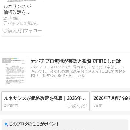
ルネサンスが
価格改定を発
表｜2026年10
24時間前
元パチプロ無職が英語と投資でFIREした話
月からの月会
費値上げまと
め
7
元パチプロ無職が英語と投資でFIREした話
パチンコ、スロットで生活出来なくなったコネなし、ス
キルなし、金なしの30代絶望おじさんがTOEICで再起を
図り、15年後に株でFIREした話
ルネサンスが価格改定を発表｜2026年10月からの月会費値上げまとめ
2026年7月配当
24時間前
7日前
このブログのここがポイント