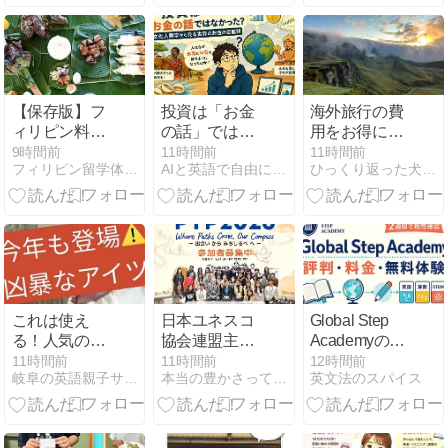
【保存版】フ
投資は「お金
海外旅行の費
ィリピン料理
の話」ではな
用をお得に済
を徹底解説！
かった？文化
ませる方法
9時間前
11時間前
11時間前
フィリピン留学体験談ラジオ
AIと英語で自由に働く研究所
ひっくり返った犬小屋に逃げろ
日本人にもお
人類学から見
いしいオスス
る世界のお金
メの料理36選
の価値観
これは使え
日本ユネスコ
Global Step
る！人気のグ
協会連盟主
Academyの評
ッズ紹介★今
催！出会いと
判は？料金・
11時間前
11時間前
12時間前
岐阜の英語親子サークル！ぶんぶんばちえいごクラブ
本当の豊かさって何だろう - エコと生きる
英文法のスパイス
年も登場！凶
対話から、平
無料体験・向
暴なアイ
和への一歩を
く家庭を解説
ツ？！
形にする
「PYP2026」