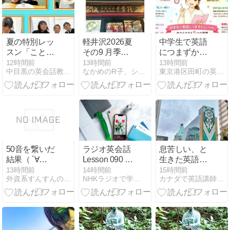
参加者募集
夏の特別レッ
軽井沢2026夏
中学生で英語
スン「ことば
その9 月季花
につまずかな
とお菓子のデ
軽井沢店
い方法｜英語
12時間前
13時間前
13時間前
中目黒の英会話教室A+SMILE
なかめのR子、シアトルで駐妻になる。
東京港区田町の英語学校English Plus英語講師ブログ
ザインラボ」
が苦手になる
前に身につけ
たい5つの習
慣
50音を繋いだ
ラジオ英会話
息苦しい、と
結果（ ´∀
Lesson 090 今
生きた英語で
｀）！？日本
週の Review
（１）
13時間前
14時間前
15時間前
外資系すんすんの秘密メモ｜人生を豊かにする考え方と戦略
NHKラジオで学ぶ英会話 Get The Dream
カナダで英語講師/自由な海外生活
語処理から学
ぶこと