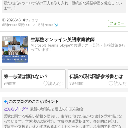
新たな試みやコロナ禍の工夫も取り入れ、継続的な英語学習を促進してい
ます。}
2096343
4
週間IN:
140
週間OUT:
120
月間IN:
590
15
生葉塾オンライン英語家庭教師
Microsoft Teams Skypeで共通テスト英語・英検対策を行
っています！
第一志望は譲れない？
伝説の現代国語参考書とは
9時間前
33時間前
このブログのここがポイント
最新の勉強法と過去の知恵を融合
受験に関する幅広い情報を提供し、進学に向けた確かな指針を示す場とな
っています。学習法や試験対策、学費や進路選択まで、多角的に解説し、
受験生や支援者が迷わず進めるようナビゲートします。現実的で具体的な