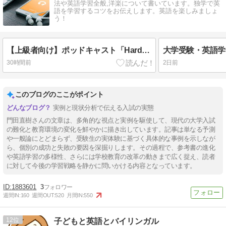
法や英語学習全般,洋楽について書いています。独学で英
語を学習するコツをお伝えします。英語を楽しみましょ
う！
【上級者向け】ポッドキャスト「Hardcore History」で英語と世界史を同時に学ぶ
30時間前
2日前
このブログのここがポイント
実例と現状分析で伝える入試の実態
門田直樹さんの文章は、多角的な視点と実例を駆使して、現代の大学入試
の難化と教育環境の変化を鮮やかに描き出しています。記事は単なる予測
や一般論にとどまらず、受験生の実体験に基づく具体的な事例を示しなが
ら、個別の成功と失敗の要因を深掘りします。その過程で、参考書の進化
や英語学習の多様性、さらには学校教育の改革の動きまで広く捉え、読者
に対して今後の学習戦略を静かに問いかける内容となっています。
1883601
3
週間IN:
160
週間OUT:
520
月間IN:
550
12
子どもと英語とバイリンガル