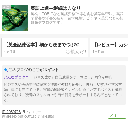
4
英語上達―継続は力なり
英検・TOEICなど英語資格取得を含む英語学習法、英語
学習書や洋書の紹介、留学経験、ビジネス英語などの情
報発信ブログです。
【英会話練習本】朝から晩までつぶやく英語表現200
4ヶ月前
4ヶ月前
このブログのここがポイント
ビジネス成功と自己成長をテーマにした内容が中心
ビジネスや英語学習に役立つ洋書や教材を紹介し、理解しやすさや学習方
法に焦点を当てている。実際の経験談やレベルに応じたアドバイスも掲載
されており、読者のスキル向上や自己啓発をサポートする内容となってい
る。
2059726
5
週間IN:
340
週間OUT:
160
月間IN:
1510