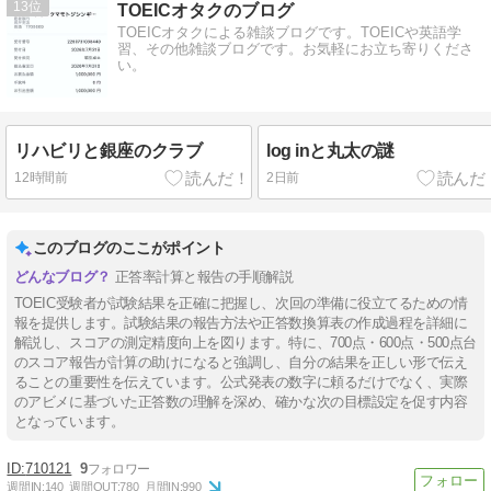
13
TOEICオタクのブログ
TOEICオタクによる雑談ブログです。TOEICや英語学
習、その他雑談ブログです。お気軽にお立ち寄りくださ
い。
リハビリと銀座のクラブ
log inと丸太の謎
12時間前
2日前
このブログのここがポイント
正答率計算と報告の手順解説
TOEIC受験者が試験結果を正確に把握し、次回の準備に役立てるための情
報を提供します。試験結果の報告方法や正答数換算表の作成過程を詳細に
解説し、スコアの測定精度向上を図ります。特に、700点・600点・500点台
のスコア報告が計算の助けになると強調し、自分の結果を正しい形で伝え
ることの重要性を伝えています。公式発表の数字に頼るだけでなく、実際
のアビメに基づいた正答数の理解を深め、確かな次の目標設定を促す内容
となっています。
710121
9
週間IN:
140
週間OUT:
780
月間IN:
990