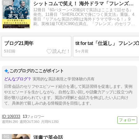
5
シットコムで笑え！ 海外ドラマ「フレンズ」英語攻略ガイド
12冊目『60パターン×20動詞で英語はここまで話せる』
発売。11冊目『SHERLOCKで身につく英文法』重版。4
冊目『リアルな英語の9割は海外ドラマで学べる！』9
刷。英検1級TOEIC990点満点。「フレンズ」のセリフを
解説
ブログ21周年
tit for tat「仕返し」 フレン
53日前
5ヶ月前
このブログのここがポイント
実用的な英語表現と学習体験の共有
日常会話のセリフやエピソード紹介を通して英語習得を促進します。実例
やエピソードを生かしながら、自然な言い回しや語彙力アップに役立つ内
容が散りばめられています。英語の理解と会話力を伸ばしたい人に向け
て、具体的で親しみのある情報提供を目指します。
109333
13
週間IN:
290
週間OUT:
360
月間IN:
1350
6
洋書で英会話