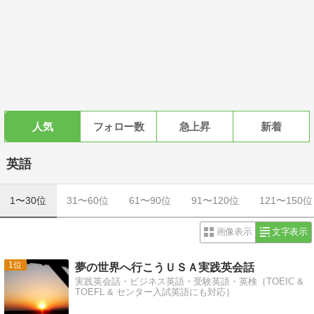
人気
フォロー数
急上昇
新着
英語
1〜30位
31〜60位
61〜90位
91〜120位
121〜150位
画像表示
文字表示
1
夢の世界へ行こうＵＳＡ実践英会話
実践英会話・ビジネス英語・受験英語・英検｛TOEIC &
TOEFL & センター入試英語にも対応｝