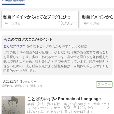
独自ドメインからはてなブログにひっこします→
1年10ヶ月前
1年10ヶ月前
このブログのここがポイント
多彩なトピックをわかりやすく伝える稿法
日常の気づきや知識を鋭く咀嚼し、少しだけ切れ味のある文章で綴ること
を重視しています。多岐にわたるテーマを、具体性と面白さを兼ね備えた
表現で描き出すため、読む楽しさと学びを両立しています。読者を飽きさ
せないための工夫と独自視点による情報発信は、自然体で親しみやすくも
印象的な仕上がりです。
2021754
3
週間IN:
90
週間OUT:
9
月間IN:
378
22
ことばのいずみ~Fountain of Language
会話・文法・資格試験・楽しい読み物まで、音声ファイ
ルつきで全ておまかせ！英語・日本語を中心に、「こと
ばのいずみ」があなたを潤し力を伸ばします！