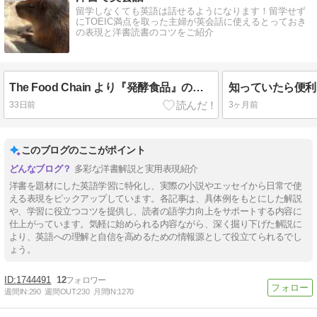
留学しなくても英語は話せるようになります！留学せず
にTOEIC満点を取った主婦が英会話に使えるとっておき
の表現と洋書読書のコツをご紹介
The Food Chain より『発酵食品』の話① readyを使った表現
33日前
3ヶ月前
このブログのここがポイント
多彩な洋書解説と実用表現紹介
洋書を題材にした英語学習に特化し、実際の小説やエッセイから日常で使
える表現をピックアップしています。各記事は、具体例をもとにした解説
や、学習に役立つコツを提供し、読者の語学力向上をサポートする内容に
仕上がっています。気軽に始められる内容ながら、深く掘り下げた解説に
より、英語への理解と自信を高めるための情報源として役立てられるでし
ょう。
1744491
12
週間IN:
290
週間OUT:
230
月間IN:
1270