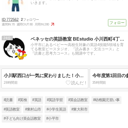
いきます。
772562
2
週間IN:
70
週間OUT:
80
月間IN:
280
24
ベネッセの英語教室 BEstudio 小川西町4丁目教室
小平市にあるベビー〜高校生対象の英語4技能5領域を育
てる教室ビースタジオ、『読み書き・文法コース』と
『読書と思考力コース』も開講中です。
小川駅西口が一気に変わりました！小川パレットは2026年11月1日オープン予定
28時間前
35時間前
#読書
#英検
#英語
#英語学習
#英会話教室
#幼稚園児習い事
#英語教室
#東村山市
#小学生英語
#東大和市
#子ども向け英会話教室
#小平市