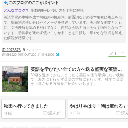
このブログのここがポイント
具体的事例と使い方を丁寧に解説
英語学習の中核を成す句動詞や接続詞、前置詞などの基本要素に焦点を当
て、場面別の使い分けやイメージを詳述しています。実用的な例文ととも
に、文法理解を深めるだけでなく、自然な会話力向上を促す内容となって
います。学習者が迷わず使いこなせることを目指し、細やかな視点を加え
た解説が特徴です。
2076576
9
週間IN:
120
週間OUT:
220
月間IN:
1000
18
英語を学びたい全ての方へ送る堅実な英語独学方法〜過去の振返り
30歳を過ぎてから、まったく英語を使う環境にない状態
で、海外にも行かず英語の学校にも行かず、独学で英語
を上達させる方法をご紹介いたします。
秋田へ行ってきました
やはりやはり「時は流れる」
6日前
20日前