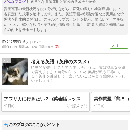
多角的な資産運用と実践的学習法の紹介
資産運用の最新状況を鋭く分析しながら、変化の激しい金融環境において
も安定した成果を追求します。また、英語学習や試験対策など実用的な学
習法を具体的に解説し、スキルアップのヒントを提示。幅広いテーマを扱
いつつも、確かな視点と実践的な情報提供に徹し、読者の資産と知識の両
面の向上をサポートします。
2125560
6
週間IN:
244
週間OUT:
180
月間IN:
996
8
考える英語（英作のススメ）
時事的な難しいことでも少し考えれば、実は簡単な英語
で言えますよ！自分の知っている英語が戦う武器にな
る！英作を練習して、言いたいことを言う醍醐味を味わ
いましょう！
アフリカに行きたい？（英会話レッスンより）
41日前
44日前
このブログのここがポイント