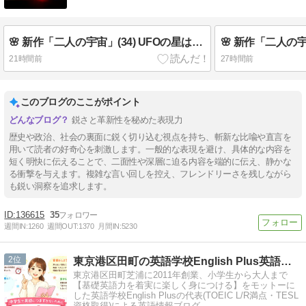
🌸 新作「二人の宇宙」(34) UFOの星はドームとチューブ 🍒 英検3分自己判定
21時間前
27時間前
このブログのここがポイント
鋭さと革新性を秘めた表現力
歴史や政治、社会の裏面に鋭く切り込む視点を持ち、斬新な比喩や直言を
用いて読者の好奇心を刺激します。一般的な表現を避け、具体的な内容を
短く明快に伝えることで、二面性や深層に迫る内容を端的に伝え、静かな
る衝撃を与えます。複雑な言い回しを控え、フレンドリーさを残しながら
も鋭い洞察を追求します。
136615
35
週間IN:
1260
週間OUT:
1370
月間IN:
5230
2
東京港区田町の英語学校English Plus英語講師ブログ
東京港区田町芝浦に2011年創業、小学生から大人まで
【基礎英語力を着実に楽しく身につける】をモットーに
した英語学校English Plusの代表(TOEIC L/R満点・TESL
資格取得)による英語情報ブログ