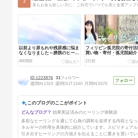
3
以前より尿もれや残尿感に悩ま
フィリピン孤児院の寄付活
なくなりました～膀胱のヒーリ
買い物・寄付・孤児院紹介
ングお客様の声
どもたちとの交流
4時間前
2日前
1223876
31
週間IN:
1310
週間OUT:
1340
月間IN:
5570
このブログのここがポイント
定員になりました☆フェムケア
効果実証済みのヒーリング体験談
ヒーリングモニターさん募集の
ご案内
3日前
多彩なヒーリングを通じて心身の調和を追求する内容となっ
ネルギーの作用を具体的に紹介しています。スピリチュアル
引き出すヒーリングの力強さを伝えることに重きを置いてい