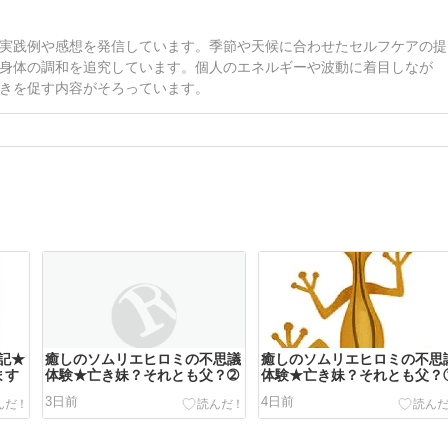
実践例や感想を発信しています。季節や天候に合わせたセルフケアの提
身体の調和を追究しています。個人のエネルギーや波動に着目しなが
きを促す内容がそろっています。
記★
癒しのソムリエヒロミの不思議
癒しのソムリエヒロミの不思
ます
体験★亡き妹？それとも父？➁
体験★亡き妹？それとも父？
3日前
4日前