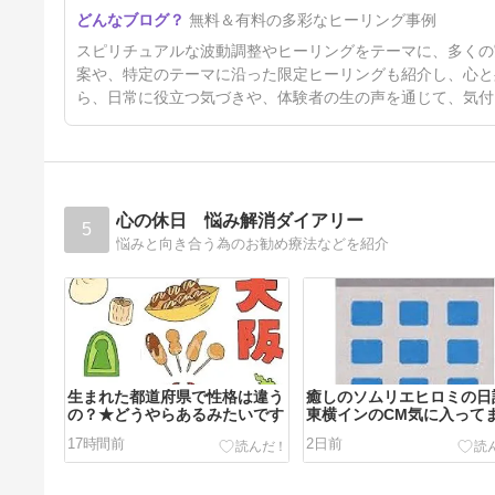
☆無料ヒーリング☆ 8/4（火）
無料＆有料の多彩なヒーリング事例
サクラ・クラウン
8日前
スピリチュアルな波動調整やヒーリングをテーマに、多くの
案や、特定のテーマに沿った限定ヒーリングも紹介し、心と
ら、日常に役立つ気づきや、体験者の生の声を通じて、気付
心の休日 悩み解消ダイアリー
5
悩みと向き合う為のお勧め療法などを紹介
生まれた都道府県で性格は違う
癒しのソムリエヒロミの日
の？★どうやらあるみたいです
東横インのCM気に入って
17時間前
2日前