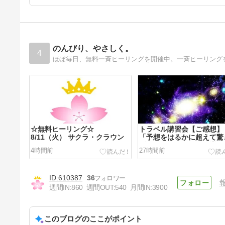
のんびり、やさしく。
4
ほぼ毎日、無料一斉ヒーリングを開催中。一斉ヒーリング
☆無料ヒーリング☆
トラベル講習会【ご感想】
8/11（火） サクラ・クラウン
「予想をはるかに超えて驚
がらも、めちゃくちゃ楽し
4時間前
27時間前
あっという間過ぎでした✨
610387
36
週間IN:
860
週間OUT:
540
月間IN:
3900
このブログのここがポイント