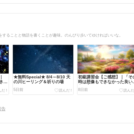
をすることと物語を書くことが趣味。のんびり歩いてゆければいいな。
｜
★無料Special★ 8/4～8/10 天
初級講習会【ご感想】｜「そ
きな
の川ヒーリング＆祈りの場
時は想像もできなかった良い
くて
向へ変わったとあらためて実
5日前
8日前
」
できました。」
報告