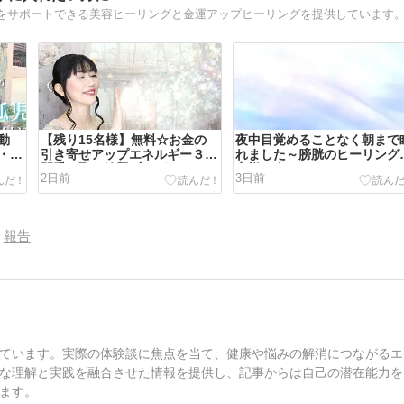
動
【残り15名様】無料☆お金の
夜中目覚めることなく朝まで
・子
引き寄せアップエネルギー３日
れました～膀胱のヒーリング
間受け取り放題プレゼントキャ
客様の声
2日前
3日前
ンペーン
報告
ています。実際の体験談に焦点を当て、健康や悩みの解消につながるエ
な理解と実践を融合させた情報を提供し、記事からは自己の潜在能力を
ます。