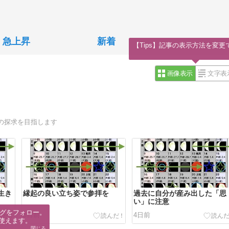
急上昇
新着
【Tips】記事の表示方法を変更
画像表示
文字表
の探求を目指します
生き
縁起の良い立ち姿で参拝を
過去に自分が産み出した「思
い」に注意
グをフォロー。

3日前
4日前
使えます。
閉じる