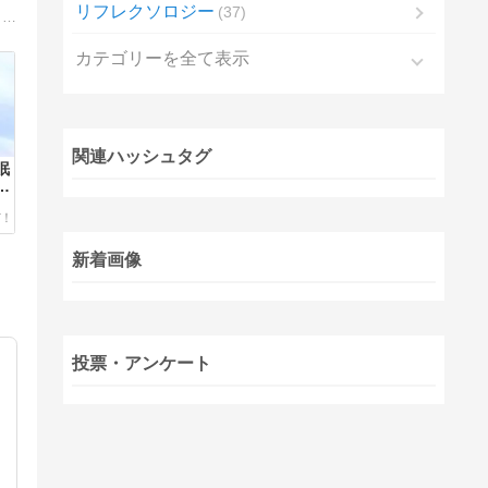
リフレクソロジー
37
美もお金も欲しい方に、ご自宅でいつでも美と金運アップをサポートできる美容ヒーリングと金運アップヒーリングを提供しています。毎日無料ヒーリングも実施中。
カテゴリーを全て表示
関連ハッシュタグ
眠
お
新着画像
投票・アンケート