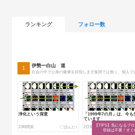
ランキング
フォロー数
伊勢ー白山 道
1
社会の中で心身の健康を目指します集団では無く、個人で
浄化という深意
「1999年7の月」は、今も
ています
【TIPS】気になるブロ
23時間前
2日前
登録は不要！すぐ