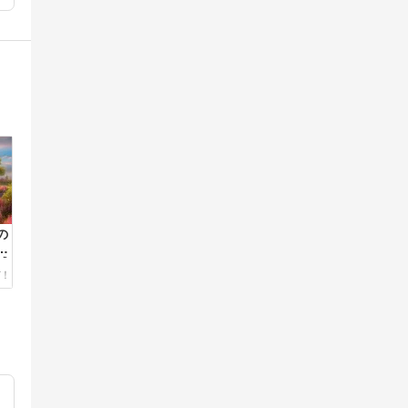
の
方
感