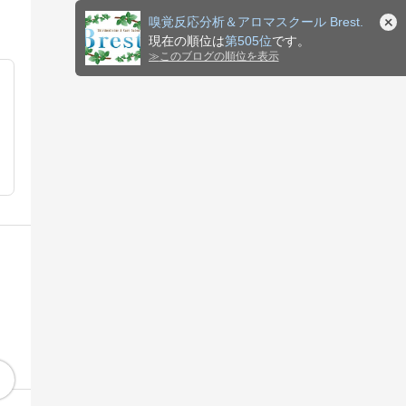
嗅覚反応分析＆アロマスクール Brest.
現在の順位は
第505位
です。
≫
このブログの順位を表示