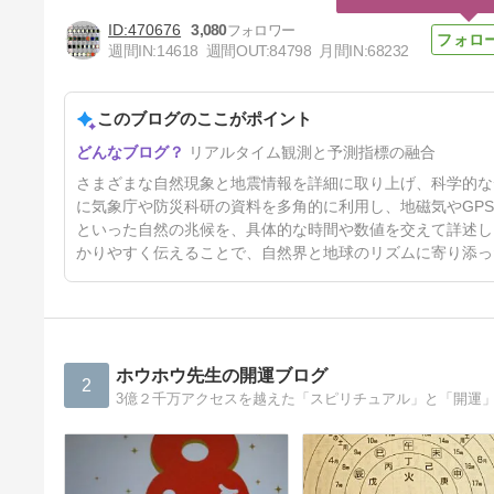
470676
3,080
週間IN:
14618
週間OUT:
84798
月間IN:
68232
このブログのここがポイント
すべては秋から始まる、晩秋
リアルタイム観測と予測指標の融合
（10月中旬〜11月）に注意
5日前
さまざまな自然現象と地震情報を詳細に取り上げ、科学的な
に気象庁や防災科研の資料を多角的に利用し、地磁気やGP
といった自然の兆候を、具体的な時間や数値を交えて詳述し
かりやすく伝えることで、自然界と地球のリズムに寄り添っ
ホウホウ先生の開運ブログ
2