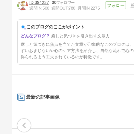
394237
30
週間IN:
500
週間OUT:
780
月間IN:
2275
このブログのここがポイント
数字は時にあなたへのメッセー
癒しと気づきを引き出す文章力
ジです★エンジェルナンバー
5日前
癒しと気づきに焦点を当てた文章が印象的なこのブログは、
すいおまじないや心のケア方法を紹介し、自然な流れで心の
得られるよう工夫されているのが特徴です。
最新の記事画像