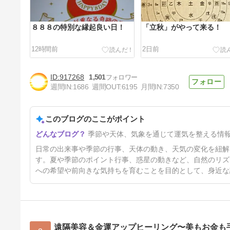
８８８の特別な縁起良い日！
「立秋」がやって来る！
12時間前
2日前
917268
1,501
週間IN:
1686
週間OUT:
6195
月間IN:
7350
このブログのここがポイント
「暑い日」に！
季節や天体、気象を通じて運気を整える情
6日前
日常の出来事や季節の行事、天体の動き、天気の変化を紐解
す。夏や季節のポイント行事、惑星の動きなど、自然のリズ
への希望や前向きな気持ちを育むことを目的として、身近な
遠隔美容＆金運アップヒーリング〜美もお金も