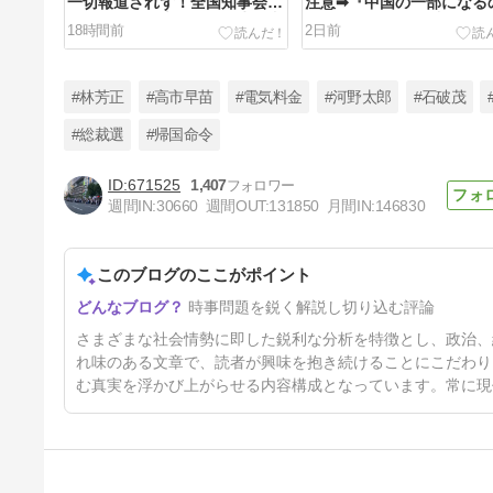
一切報道されず！全国知事会
注意➡『中国の一部になる
『外国人は日本人と同じ生活者
偉そうにしてたら消される
18時間前
2日前
で、地域の担い手…多文化共生
と脅迫➡高台寺がXで紹介
実現への提言』政府などに提出
存は無理』➡京都・高台寺
←報道される
頭岡林院が火災で全焼！
#林芳正
#高市早苗
#電気料金
#河野太郎
#石破茂
#総裁選
#帰国命令
671525
1,407
支那の手下が減税反対！小渕優
週間IN:
30660
週間OUT:
131850
月間IN:
146830
子、河野太郎、稲田朋美、西田
昌司、石破茂ら消費税減税反
4日前
対！小渕優子『国の借金1300
兆円』と嘘！稲田朋美今年『2
このブログのここがポイント
年間食料品への消費税ゼロを実
現する』と嘘
時事問題を鋭く解説し切り込む評論
さまざまな社会情勢に即した鋭利な分析を特徴とし、政治、
れ味のある文章で、読者が興味を抱き続けることにこだわり
む真実を浮かび上がらせる内容構成となっています。常に現