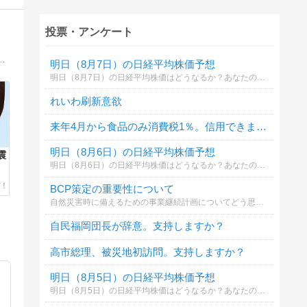
投票・アンケート
９時−独自情報の発信。YOUTUBE動画配信もスタート！わが国の政策をみんなで考えてみよう。
明日（8月7日）の日経平均株価予想
明日（8月7日）の日経平均株価はどうなるか？あなたの御意見を聞かせて下さい。勿論希望や勘でもかまいません。見るだけもＯＫ！
れいわ刷新意欲
来年4月から食品のみ消費税1％。信用できますか？
明日（8月6日）の日経平均株価予想
震
明日（8月6日）の日経平均株価はどうなるか？あなたの御意見を聞かせて下さい。勿論希望や勘でもかまいません。見るだけもＯＫ！
BCP策定の重要性について
自然災害時に備えるための事業継続計画についてどう思いますか。
自民福岡団長が辞意。支持しますか？
高市総理、被災地初訪問。支持しますか？
明日（8月5日）の日経平均株価予想
明日（8月5日）の日経平均株価はどうなるか？あなたの御意見を聞かせて下さい。勿論希望や勘でもかまいません。見るだけもＯＫ！