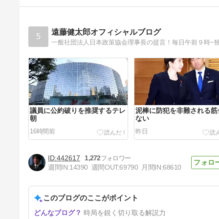
遠藤健太郎オフィシャルブログ
5
議員に公約破りを推奨するテレ
泥棒に防犯を非難される筋
朝
ない
16時間前
昨日
442617
1,272
週間IN:
14390
週間OUT:
69790
月間IN:
68610
このブログのここがポイント
若者の救出劇を外国人の美談に
時局を鋭く切り取る解説力
捏造