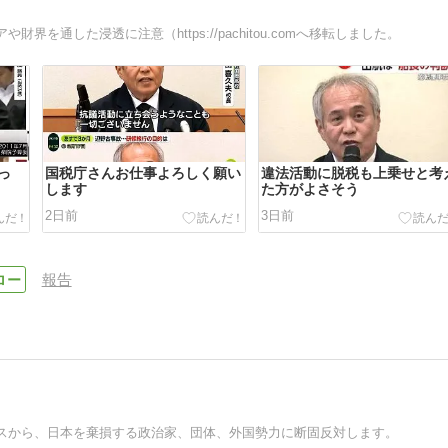
通した浸透に注意（https://pachitou.comへ移転しました。
っ
国税庁さんお仕事よろしく願い
違法活動に脱税も上乗せと考
します
た方がよさそう
2日前
3日前
報告
スから、日本を棄損する政治家、団体、外国勢力に断固反対します。