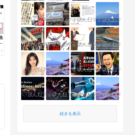
地
対
続きを表示