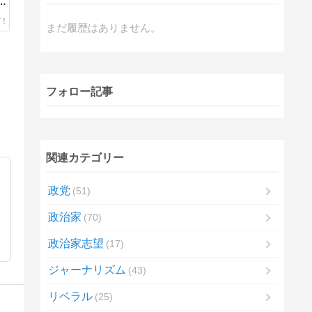
関
が
謝
まだ履歴はありません。
も
…
フォロー記事
関連カテゴリー
政党
51
政治家
70
政治家志望
17
ジャーナリズム
43
リベラル
25