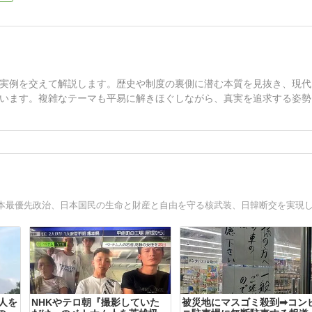
実例を交えて解説します。歴史や制度の裏側に潜む本質を見抜き、現代
います。複雑なテーマも平易に解きほぐしながら、真実を追求する姿勢
人を
NHKやテロ朝『撮影していた
被災地にマスゴミ殺到➡コン