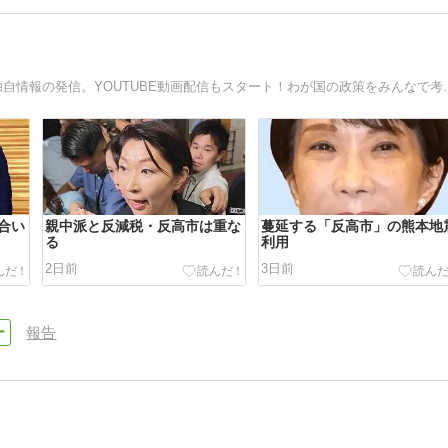
一般社団法人日本政策協会理事長の提言！毎日午前
合い
親中派と反減税・反高市は重な
蔓延する「反高市」の熊本地
る
利用
2日前
3日前
報告