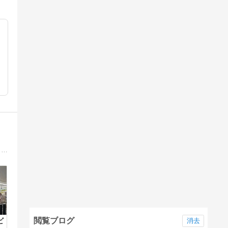
学校やマスゴミや特アが伝える嘘の歴史に騙されるな！日本最優先政治、日本国民の生命と財産と自由を守る核武装、日韓断交を実現しよう！マスゴミの嘘や洗脳工作を許すな！
閲覧ブログ
消去
ビ