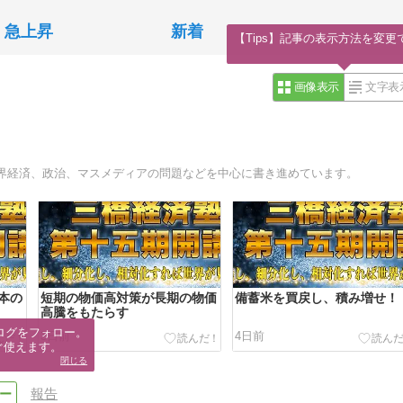
急上昇
新着
【Tips】記事の表示方法を変更
画像表示
文字表
界経済、政治、マスメディアの問題などを中心に書き進めています。
本の
短期の物価高対策が長期の物価
備蓄米を買戻し、積み増せ！
高騰をもたらす
ログをフォロー。

3日前
4日前
ぐ使えます。
閉じる
報告