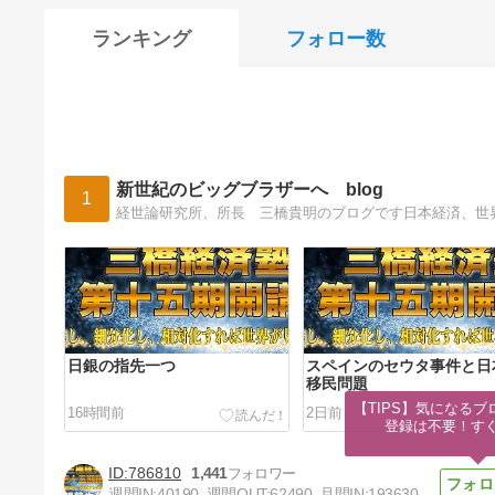
ランキング
フォロー数
新世紀のビッグブラザーへ blog
1
経世論研究所、所長 三橋貴明のブログです日本経済、世
日銀の指先一つ
スペインのセウタ事件と日
移民問題
【TIPS】気になるブ
16時間前
2日前
登録は不要！す
786810
1,441
週間IN:
40190
週間OUT:
62490
月間IN:
193630