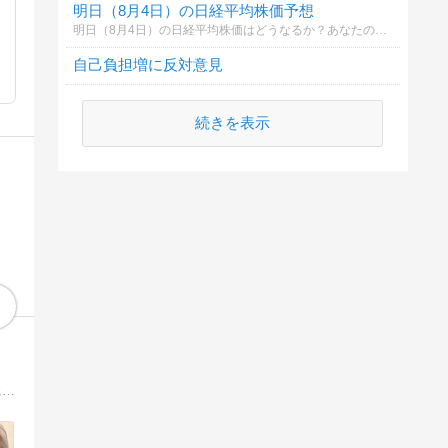
明日（8月4日）の日経平均株価予想
明日（8月4日）の日経平均株価はどうなるか？あなたの御意見を聞かせて下さい。勿論希望や勘でもかまいません。見るだけもＯＫ！
自己負担増に反対意見
続きを表示
わたしは今、怒ってるねん。世の中、おかしなことだらけや。「正直もんがバカを見る」ようなことになってきてへんか？私らみたいに、あんまりアタマは良うないけど、