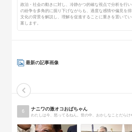
4日前
政治・社会の動きに対し、冷静かつ的確な視点で分析を行い
の紛争を多角的に掘り下げながらも、過度な感情や偏見を排
文化の背景を解説し、理解を促進することに重きを置いてい
案します。
最新の記事画像
ナニワの激オコおばちゃん
6