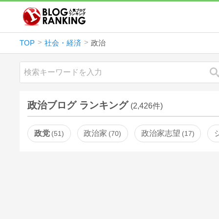
TOP
社会・経済
政治
政治ブログ ランキング
(2,426件)
政党
政治家
政治家志望
51
70
17