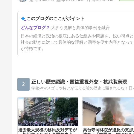
このブログのここがポイント
続 主権通貨国相手に市場は勝
大胆な見解と具体的事例を融合
てない
5日前
日本の経済と政治の根底にある仕組みや問題を、鋭い視点と
社会の動きに対して具体的な理解と洞察を促す内容となって
が特徴です。
正しい歴史認識・国益重視外交・核武装実現
2
過去最大規模の移民反対デモが
高台寺岡林院が違反の支那