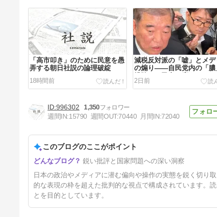
「高市叩き」のために民意を愚
減税反対派の「嘘」とメデ
弄する朝日社説の論理破綻
の煽り――自民党内の「膿
排除し、民意に応えよ
18時間前
2日前
996302
1,350
週間IN:
15790
週間OUT:
70440
月間IN:
72040
このブログのここがポイント
「報道しない自由」で隠蔽され
鋭い批評と国家問題への深い洞察
る真実――ファウチ事案と辺野
古転覆事件
5日前
日本の政治やメディアに潜む偏向や操作の実態を鋭く切り取
的な表現の枠を超えた批判的な視点で構成されています。読
とを目的としています。