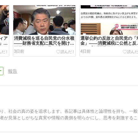
ィア
消費減税を巡る自民党の分水嶺
選挙公約の反故と自民党の「
」を
――財務省支配に風穴を開け、
金」――消費減税に公然と反
国民目線の政治を取り戻せ
する「倒閣運動」のはじまり
3日前
4日前
報告
り、社会の真の姿を追求します。各記事は具体性と論理性を持ち、一般
者が見落としがちな真実や情報の裏側を明らかにし、思考を刺激するこ