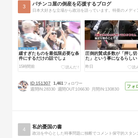
パチンコ屋の倒産を応援するブログ
3
日本大好きな立場から政治を語っています。特亜のメディアや財界を
緩すぎたものを最低限必要な条
圧倒的賛成多数が「押し切
件にするだけの話でしょ
た」という事になるらしい
15時間前
昨日
151307
1,461
週間IN:
28330
週間OUT:
106630
月間IN:
130830
信用出来ない事だけはハッキリ
した
4日前
私的憂国の書
4
政治を中心とした時事問題に独断でコメント保守的スタン