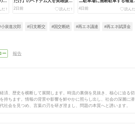
のに
だけ』のベトナム人を英雄扱い
ニ駐車場に無断駐車する報道
よ』
報道！老婆を本当に助けた日本
係者たち！地元テレビ局KKT
2日前
4日前
『共
人3人をスルーする悪質な偏向
メディアの迷惑行為を報じて
の塔
報道！ベトナム人男が91歳女
罪！日テレ藤井や報ステ大越
性を殺害『食べ物を盗みに入っ
邪魔して大炎上！警察が苦言
て殺した』
被災地に殺到するマスコミ
#小泉進次郎
#日支断交
#国交断絶
#再エネ議連
#再エネ賦課金
報告
経済、歴史を横断して展開します。時流の裏側を見抜き、核心に迫る切
を持ちます。情報の背景や影響を鮮やかに照らし出し、社会の深層に潜
代社会を見つめ、言葉の刃を研ぎ澄まし、問題の本質へと誘います。