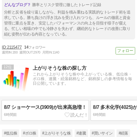
勝率とリスク管理に徹したトレード記録
分析と反省を繰り返しながら、利益を積み重ねる実践的なトレード術を追
求している。勝ち負けの浮き沈みを受け入れつつも、ルールの徹底と資金
管理に重点を置き、安定したパフォーマンスの向上を目指す様子が窺え
る。忙しい相場の中でも冷静さを失わず、継続的なトレードの改善に取り
組む姿勢が伝わる内容となっている。
2115477
14
週間IN:
200
週間OUT:
2970
月間IN:
1140
12
上がりそうな株の探し方
これから上がりそうな株や今上がっている株、低位株・
ボロ株、連騰・続落銘柄など、銘柄探しの参考情報を毎
日公開しています。
8/7 ショーケース(3909)が出来高急増！
8/7 多木化学(402
6時間前
6時間前
#低位株
#ボロ株
#上がりそうな株
#連騰
#買いサイン
#続落