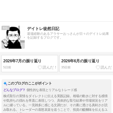
6
デイトレ徒然日記
退場経験のあるアラサーおっさんが日々のデイトレ結果
を記録するブログです。
2026年7月の振り返り
2026年6月の振り返り
5日前
35日前
このブログのここがポイント
個性的な表現とリアルなトレード感
株式取引の実情をダイレクトに伝える実践記録。相場の動きに対する感情
や気持ちの揺れを率直に表現しつつ、具体的な取引結果や市場状況をリア
ルに綴っている。一見雑多に感じる文調だが、その裏に透ける真剣さが読
み取れる。トレーダーの喜怒哀楽を追うことで、投資の醍醐味を伝えるユ