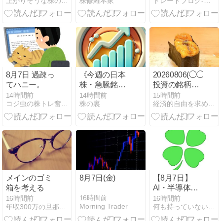
上がりそうな株の探し方
株修羅本家
トレードブログ-トレザツ-
い：8月7日
るく見守る-
（金）前場
8月7日 過疎っ
《今週の日本
20260806(◯◯◯
てハニー。
株・急騰銘柄
投資の銘柄
分析》初動サ
C+120697円)
14時間前
14時間前
15時間前
コジ虫の株トレ奮闘記
株の裏
経済的自由を求めて〜未経験27歳からのデイトレード〜
インまとめ｜
8月第1週の動
き
メインのゴミ
8月7日(金)
【8月7日】
箱を考える
AI・半導体は
下げ止まる？
16時間前
16時間前
16時間前
Morning Trader
年収300万の旦那の収入でも専業主婦でいたい
何も持っていない無職が人生を豊かにするまで
今日の日本株
で確認したい