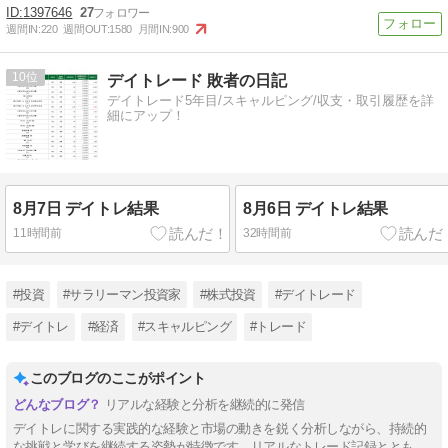
1397646
27
週間IN:
220
週間OUT:
1580
月間IN:
900
10
デイトレード 敗者の日記
デイトレード5年目/スキャルピング/収支・取引履歴を詳
細にアップ！
8月7日 デイトレ結果
8月6日 デイトレ結果
11時間前
32時間前
#投資
#サラリーマン投資家
#株式投資
#デイトレード
#デイトレ
#経済
#スキャルピング
#トレード
このブログのここがポイント
リアルな経験と分析を継続的に発信
デイトレに関する実践的な経験と市場の動きを鋭く分析しながら、持続的
な挑戦と学びを継続する姿勢が特徴です。リアルなトレード記録ととも