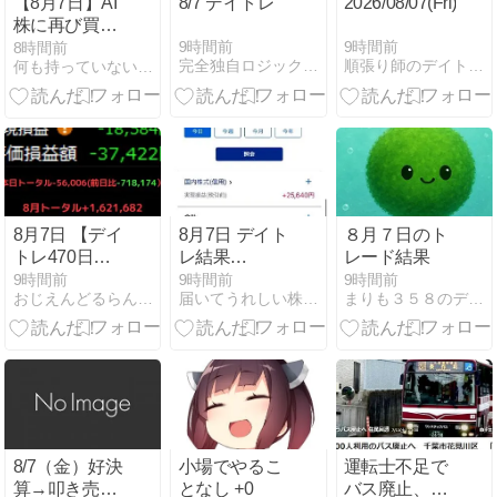
【8月7日】AI
8/7 デイトレ
2026/08/07(Fri)
株に再び買
い？日本株4
9時間前
9時間前
8時間前
完全独自ロジックでデイトレしてる子豚
順張り師のデイトレ備忘録
何も持っていない無職が人生を豊かにするまで
テーマから見
る資金回帰と
来週の注目ポ
イント
8月7日 【デイ
8月7日 デイト
８月７日のト
トレ470日
レ結果
レード結果
目】〜レーザ
+25640円 後
9時間前
9時間前
9時間前
おじえんどるらんど | 〜おじさんの投資の夢の国〜
届いてうれしい株主優待日記＆デイトレ
まりも３５８のデイトレ日誌
ーテックで大
場利益伸ばせ
被弾。週はプ
た
ラマイゼロ
も、自棄にな
らず致命傷を
避けた〜
8/7（金）好決
小場でやるこ
運転士不足で
算→叩き売り
となし +0
バス廃止、今