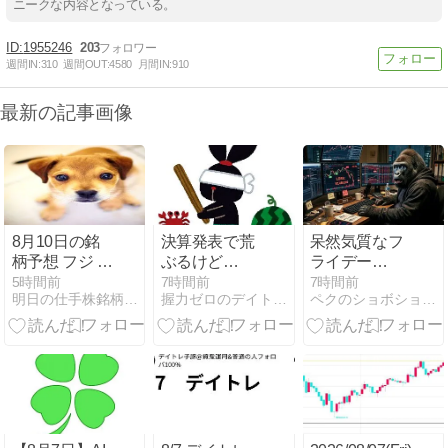
ニークな内容となっている。
1955246
203
週間IN:
310
週間OUT:
4580
月間IN:
910
最新の記事画像
8月10日の銘
決算発表で荒
呆然気質なフ
柄予想 フジ 〇
ぶるけど
ライデー
ラ に注目！
（2026/8/7の
。。。
5時間前
7時間前
7時間前
明日の仕手株銘柄予想！
握力ゼロのデイトレード記録
ペクのショボショボ デイトレード日記
【5803】
デイトレード
記録）