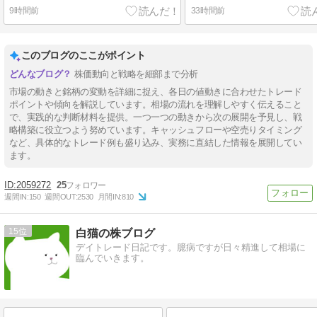
9時間前
33時間前
このブログのここがポイント
株価動向と戦略を細部まで分析
市場の動きと銘柄の変動を詳細に捉え、各日の値動きに合わせたトレード
ポイントや傾向を解説しています。相場の流れを理解しやすく伝えること
で、実践的な判断材料を提供。一つ一つの動きから次の展開を予見し、戦
略構築に役立つよう努めています。キャッシュフローや空売りタイミング
など、具体的なトレード例も盛り込み、実務に直結した情報を展開してい
ます。
2059272
25
週間IN:
150
週間OUT:
2530
月間IN:
810
15
白猫の株ブログ
デイトレード日記です。臆病ですが日々精進して相場に
臨んでいきます。