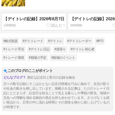
【デイトレの記録】2026年8月7日
【デイトレの記録】2026
10時間前
34時間前
#株式投資
#デイトレード
#デイトレ
#デイトレーダー
#IPO
#トレード手法
#デイトレ日記
#逆張り
#デイトレ初心者
#トレード環境
#相場の予定
#相場のイベント
このブログのここがポイント
身近な記念日と取引の記録を融合
日々の取引記録にそこはかとない記念日情報を巧みに絡めて、生活の彩り
や社会の動きを映し出しています。掲載される記事は、ただのトレード日
記にとどまらず、記念日を知ることで見える暮らしや季節の変化、地域や
文化への理解を深める独自の視点を持ち合わせています。さりげなくも鋭
い視点から、日常の中に流れる時間とその意味を静かに拾い上げているの
が特徴です。