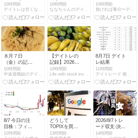
の連鎖を断ち
後も増えるだ
10時間前
10時間前
10時間前
デイトレは甘くない！
ななちゃんのデイトレード相場道
負ければ養分〜デイトレ後悔日誌
切れ
ろうな
ぁ・・・
８月７日
【デイトレの
8月7日 デイト
（金）の記録
記録】2026年
レ結果
☆
8月7日
10時間前
10時間前
11時間前
中途退職組のデイトレード＆株主優待生活日記
Life with stock investment
デイトレード 敗者の日記
8/7 今日の注
どうして
2026/8/7トレ
目株：フィー
TOPIXを買う
ード収支-決算
チャ(4052)
のかわからな
シーズンはゆ
12時間前
13時間前
14時間前