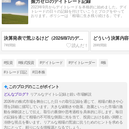
5
握力ゼロのデイトレード記録
2023年9月からデイトレードを本格的に始めました。デイ
トレードの日々の記録を付けていこうとブログをやって
おります。ポリシーは「相場に生き残り続ける」です。
決算発表で荒ぶるけど（2026/8/7のデイトレード記録）
7時間前
28時間前
#投資
#株式投資
#デイトレード
#デイトレーダー
#株
#トレード日記
#日本株
このブログのここがポイント
リアルなデイトレ記録と鋭い市場解説
2026年の株式市場を舞台にした日々の取引記録を通じて、相場の動きや心
理を詳細に描写しています。大きな値動きや急落、急騰といった市場の激
動を体験談として伝え、取引の裏側や思考過程を具体的に示します。毎日
の記録を通じて相場の不可視な側面に光を当て、投資における鋭い洞察と
冷静な視点を養います。リアルな相場の荒波に抗うためのヒントを求める
方にとって、頼りになる情報源となるでしょう。