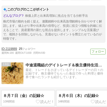
このブログのここがポイント
株価上昇と出来高増加に焦点を当てる分析手法
株式市場の動向を鋭く捉え、連騰銘柄や出来高急増銘柄を分かりやすく解
説します。値上がり率や出来高の倍増など、投資に役立つ情報を的確に伝
えることで、資産運用の新たな視点を提供します。シンプルな言葉選び
で、複雑さを排除しながらも、見逃せないポイントを際立たせているのが
特徴です。
2119889
25
週間IN:
200
週間OUT:
1000
月間IN:
930
13
中途退職組のデイトレード＆株主優待生活日記
最近、トレードをさぼっているデイトレーダーの日々の
記録です。株主優待でもらった食品で作った料理と優待
券で食べたランチも紹介しています。
８月７日（金）の記録☆
８月６日（木）の記録☆
10時間前
34時間前