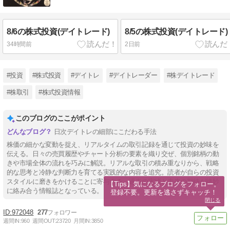
8/6の株式投資(デイトレード)
8/5の株式投資(デイトレード)
34時間前
2日前
#投資
#株式投資
#デイトレ
#デイトレーダー
#株デイトレード
#株取引
#株式投資情報
このブログのここがポイント
日次デイトレの細部にこだわる手法
株価の細かな変動を捉え、リアルタイムの取引記録を通じて投資の妙味を
伝える。日々の売買履歴やチャート分析の要素を織り交ぜ、個別銘柄の動
きや市場全体の流れを巧みに解説。リアルな取引の積み重なりから、戦略
的な思考と冷静な判断力を育てる実践的な内容を追究。読者が自らの投資
スタイルに磨きをかけることに寄与する、過去の実績と未来の期待が絶妙
【Tips】気になるブログをフォロー。

に絡み合う情報誌となっている。
登録不要。更新を逃さずキャッチ！
閉じる
972048
277
週間IN:
960
週間OUT:
23720
月間IN:
3850