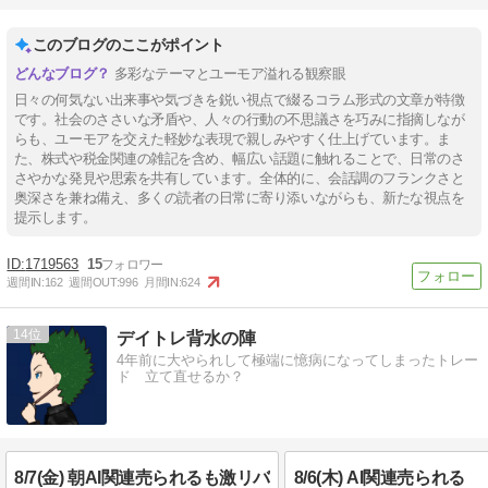
このブログのここがポイント
多彩なテーマとユーモア溢れる観察眼
日々の何気ない出来事や気づきを鋭い視点で綴るコラム形式の文章が特徴
です。社会のささいな矛盾や、人々の行動の不思議さを巧みに指摘しなが
らも、ユーモアを交えた軽妙な表現で親しみやすく仕上げています。ま
た、株式や税金関連の雑記を含め、幅広い話題に触れることで、日常のさ
さやかな発見や思索を共有しています。全体的に、会話調のフランクさと
奥深さを兼ね備え、多くの読者の日常に寄り添いながらも、新たな視点を
提示します。
1719563
15
週間IN:
162
週間OUT:
996
月間IN:
624
14
デイトレ背水の陣
4年前に大やられして極端に憶病になってしまったトレー
ド 立て直せるか？
8/7(金) 朝AI関連売られるも激リバ
8/6(木) AI関連売られる