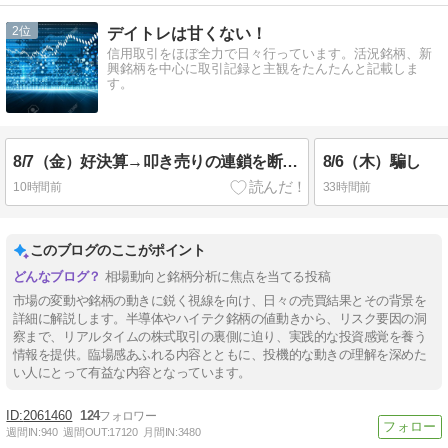
2
デイトレは甘くない！
信用取引をほぼ全力で日々行っています。活況銘柄、新
興銘柄を中心に取引記録と主観をたんたんと記載しま
す。
8/7（金）好決算→叩き売りの連鎖を断ち切れ
8/6（木）騙し
10時間前
33時間前
このブログのここがポイント
相場動向と銘柄分析に焦点を当てる投稿
市場の変動や銘柄の動きに鋭く視線を向け、日々の売買結果とその背景を
詳細に解説します。半導体やハイテク銘柄の値動きから、リスク要因の洞
察まで、リアルタイムの株式取引の裏側に迫り、実践的な投資感覚を養う
情報を提供。臨場感あふれる内容とともに、投機的な動きの理解を深めた
い人にとって有益な内容となっています。
2061460
124
週間IN:
940
週間OUT:
17120
月間IN:
3480