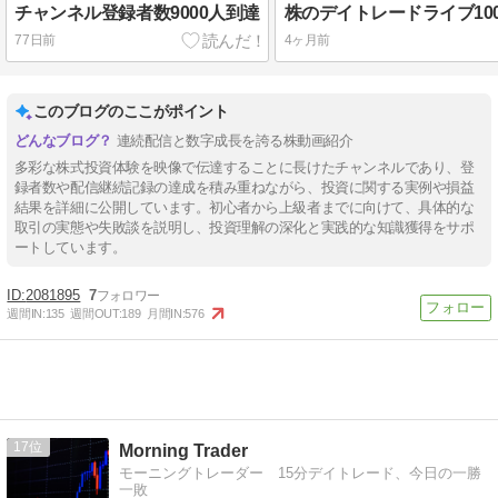
チャンネル登録者数9000人到達
77日前
4ヶ月前
このブログのここがポイント
連続配信と数字成長を誇る株動画紹介
多彩な株式投資体験を映像で伝達することに長けたチャンネルであり、登
録者数や配信継続記録の達成を積み重ねながら、投資に関する実例や損益
結果を詳細に公開しています。初心者から上級者までに向けて、具体的な
取引の実態や失敗談を説明し、投資理解の深化と実践的な知識獲得をサポ
ートしています。
2081895
7
週間IN:
135
週間OUT:
189
月間IN:
576
17
Morning Trader
モーニングトレーダー 15分デイトレード、今日の一勝
一敗