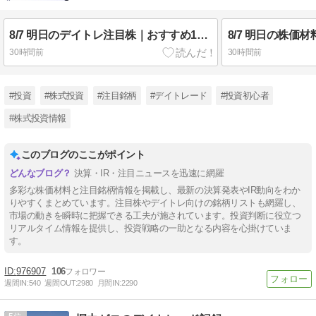
8/7 明日のデイトレ注目株｜おすすめ10銘柄を紹介
30時間前
30時間前
#投資
#株式投資
#注目銘柄
#デイトレード
#投資初心者
#株式投資情報
このブログのここがポイント
決算・IR・注目ニュースを迅速に網羅
多彩な株価材料と注目銘柄情報を掲載し、最新の決算発表やIR動向をわか
りやすくまとめています。注目株やデイトレ向けの銘柄リストも網羅し、
市場の動きを瞬時に把握できる工夫が施されています。投資判断に役立つ
リアルタイム情報を提供し、投資戦略の一助となる内容を心掛けていま
す。
976907
106
週間IN:
540
週間OUT:
2980
月間IN:
2290