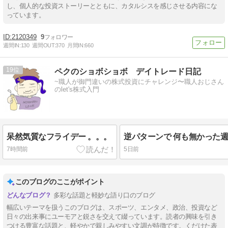
し、個人的な投資ストーリーとともに、カタルシスを感じさせる内容にな
っています。
2120349
9
週間IN:
130
週間OUT:
370
月間IN:
660
19
ペクのショボショボ デイトレード日記
~職人が御門違いの株式投資にチャレンジ〜職人おじさん
のlet's株式入門
呆然気質なフライデー 。。。
7時間前
5日前
このブログのここがポイント
多彩な話題と軽妙な語り口のブログ
幅広いテーマを扱うこのブログは、スポーツ、エンタメ、政治、投資など
日々の出来事にユーモアと鋭さを交えて綴っています。読者の興味を引き
つける豊富な話題と、軽やかで親しみやすい文調が特徴です。くだけた表