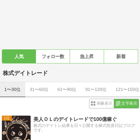
人気
フォロー数
急上昇
新着
株式デイトレード
1〜30位
31〜60位
61〜90位
91〜120位
121〜150位
画像表示
文字表示
1
美人ＯＬのデイトレードで100億稼ぐ
株式のデイトレ結果を日々公開する株式投資日記ブログ
です。