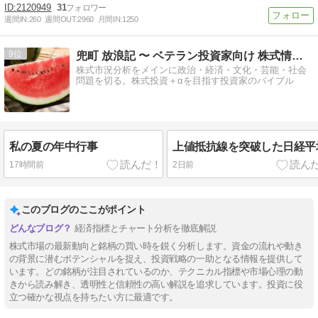
2120949
31
週間IN:
260
週間OUT:
2960
月間IN:
1250
9
兜町 放浪記 〜 ベテラン投資家向け 株式情報ブログ
株式市況分析をメインに政治・経済・文化・芸能・社会
問題を切る。株式投資＋αを目指す投資家のバイブル
私の夏の年中行事
上値抵抗線を突破した日経平
17時間前
2日前
このブログのここがポイント
経済指標とチャート分析を徹底解説
株式市場の最新動向と銘柄の買い時を鋭く分析します。資金の流れや動き
の背景に潜むポテンシャルを捉え、投資戦略の一助となる情報を提供して
います。どの銘柄が注目されているのか、テクニカル指標や市場心理の動
きから読み解き、透明性と信頼性の高い解説を追求しています。投資に役
立つ確かな視点を持ちたい方に最適です。