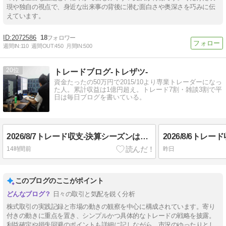
現や独自の視点で、身近な出来事の背後に潜む面白さや奥深さを巧みに伝
えています。
2072586
18
週間IN:
110
週間OUT:
450
月間IN:
500
20
トレードブログ-トレザツ-
資金たったの50万円で2015/10より専業トレーダーになっ
た人。累計収益は1億円超え。トレード7割・雑談3割で平
日は毎日ブログを書いている。
2026/8/7トレード収支-決算シーズンはゆるく見守る-
14時間前
昨日
このブログのここがポイント
日々の取引と気配を鋭く分析
株式取引の実践記録と市場の動きの観察を中心に構成されています。寄り
付きの動きに重点を置き、シンプルかつ具体的なトレードの戦略を披露。
利益確定や損失回避のポイントも詳細に記しながら、市況のゆったりとし