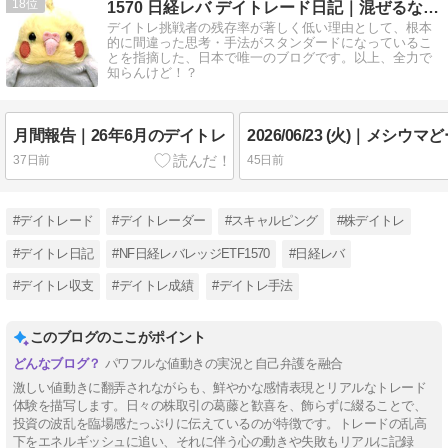
18
1570 日経レバ デイトレード日記｜混ぜるな危険 …
デイトレ挑戦者の残存率が著しく低い理由として、根本
的に間違った思考・手法がスタンダードになっているこ
とを指摘した、日本で唯一のブログです。以上、全力で
知らんけど！？
月間報告｜26年6月のデイトレ
37日前
45日前
#デイトレード
#デイトレーダー
#スキャルピング
#株デイトレ
#デイトレ日記
#NF日経レバレッジETF1570
#日経レバ
#デイトレ収支
#デイトレ成績
#デイトレ手法
このブログのここがポイント
パワフルな値動きの実況と自己弁護を融合
激しい値動きに翻弄されながらも、鮮やかな感情表現とリアルなトレード
体験を描写します。日々の株取引の葛藤と歓喜を、飾らずに綴ることで、
投資の波乱を臨場感たっぷりに伝えているのが特徴です。トレードの乱高
下をエネルギッシュに追い、それに伴う心の動きや失敗もリアルに記録