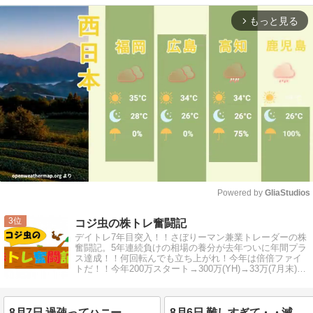
もっと見る
arrow_forward_ios
Powered by 
GliaStudios
Mute
3
コジ虫の株トレ奮闘記
デイトレ7年目突入！！さぼりーマン兼業トレーダーの株
奮闘記。5年連続負けの相場の養分が去年ついに年間プラ
ス達成！！何回転んでも立ち上がれ！今年は倍倍ファイ
トだ！！今年200万スタート→300万(YH)→33万(7月末)→
退場か！？
8月7日 過疎ってハニー。
8月6日 難しすぎて・・滅。