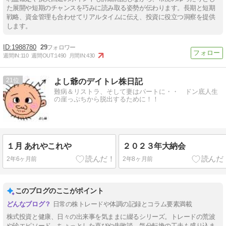
た展開や短期のチャンスを巧みに読み取る姿勢が伝わります。長期と短期
戦略、資金管理も合わせてリアルタイムに伝え、投資に役立つ洞察を提供
します。
1988780
29
週間IN:
110
週間OUT:
1490
月間IN:
430
21
よし爺のデイトレ株日記
難病＆リストラ、そして妻はパートに・・ ドン底人生
の崖っぷちから脱出するために！！
１月 あれやこれや
２０２３年大納会
2年6ヶ月前
2年8ヶ月前
このブログのここがポイント
日常の株トレードや体調の記録とコラム要素満載
株式投資と健康、日々の出来事を気ままに綴るシリーズ。トレードの荒波
や珍エピソード、ちょっとした喜びや失敗談、気分転換の工夫も盛り込ま