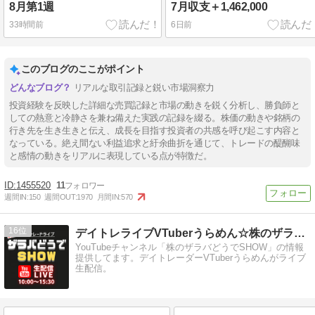
8月第1週
7月収支＋1,462,000
33時間前
6日前
このブログのここがポイント
リアルな取引記録と鋭い市場洞察力
投資経験を反映した詳細な売買記録と市場の動きを鋭く分析し、勝負師と
しての熱意と冷静さを兼ね備えた実践の記録を綴る。株価の動きや銘柄の
行き先を生き生きと伝え、成長を目指す投資者の共感を呼び起こす内容と
なっている。絶え間ない利益追求と紆余曲折を通じて、トレードの醍醐味
と感情の動きをリアルに表現している点が特徴だ。
1455520
11
週間IN:
150
週間OUT:
1970
月間IN:
570
16
デイトレライブVTuberうらめん☆株のザラバどうでSHOW
YouTubeチャンネル「株のザラバどうでSHOW」の情報
提供してます。デイトレーダーVTuberうらめんがライブ
生配信。