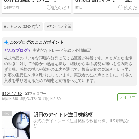
14時間前
昨日
#チャンスはおのずと
#ナンピン卒業
このブログのここがポイント
実践的なトレード記録と心情描写
株式売買のリアルな現場を鮮烈に伝える筆致が特徴です。さまざまな市場
の動きに対して冷静かつ熱意を持ち、経験から学ぶ姿勢や迷いも包み隠さ
ず表現。感情の揺れや戦略の工夫を通じて、投資活動の奥深さといち早い
対応の重要性を浮き彫りにしています。実践者の生の声とともに、相場の
荒波を乗り越えるための知恵と覚悟を伝えています。
2047162
51
週間IN:
610
週間OUT:
8490
月間IN:
2130
4
明日のデイトレ注目株銘柄
株式のデイトレード注目銘柄や株価材料、IPO情報な
ど。