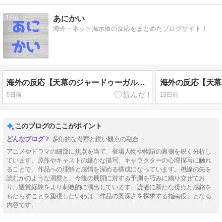
18
あにかい
海外・ネット掲示板の反応をまとめたブログサイト！
海外の反応【天幕のジャードゥーガル】6話 ドレゲネの過去回良すぎた…アニメ・オブ・ザ・イヤーだろこれ
6日前
13日前
このブログのここがポイント
多角的な考察と鋭い観点の融合
アニメやドラマの細部に焦点を当て、登場人物や物語の裏側を鋭く分析し
ています。原作やキャストの細かな描写、キャラクターの心理描写に触れ
ることで、作品への理解と感情を深める構成になっています。視線の先を
読むかのような洞察と、今後の展開に対する予測を巧みに織り交ぜてお
り、観賞経験をより刺激的に演出しています。読者に新たな視点と感銘を
もたらすことを重視したいわば「作品の奥深さを探求する指南役」となる
内容です。