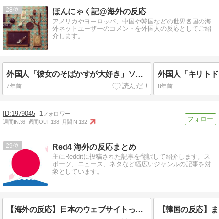
28
ほんにゃく記@海外の反応
アメリカやヨーロッパ、中国や韓国などの世界各国の海
外ネットユーザーのコメントを外国人の反応としてご紹
介します。
外国人「彼女のそばかすが大好き」ソードアート・オンライン アリシゼーション 第6話「アリシゼーション計画」(ほんにゃく記@海外の反応)
7年前
8年前
1979045
1
週間IN:
36
週間OUT:
138
月間IN:
132
29
Red4 海外の反応まとめ
主にRedditに投稿された記事を翻訳して紹介します。ス
ポーツ、ニュース、ネタなど幅広いジャンルの記事を対
象としています。
【海外の反応】日本のウェブサイトって質の低いものが多い気がする → 「日本のIT業界は色々と問題があるからな」「ゲームのUIは優れてるのに不思議」