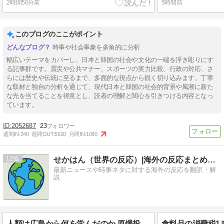
2時間50分前
5時間前
このブログのここがポイント
時事や社会事象を多角的に分析
幅広いテーマをカバーし、日本と韓国の社会や文化の一端を浮き彫りにす
る記事群です。震災や公共マナー、スポーツの実力比較、行政の対応、さ
らには歴史や伝統に至るまで、多面的な視点から鋭く切り込みます。丁寧
な取材と独自の分析を通じて、現代日本と韓国の社会的背景や風潮に新た
な光を当てることを得意とし、読者の理解と関心を引きつける内容となっ
ています。
2052687
23
週間IN:
240
週間OUT:
5920
月間IN:
1080
12
せかはん（世界の反応）|海外の反応まとめブログ
最新ニュースや時事ネタに対する海外の反応を翻訳・解
説
人類は広島から何を学んだのか 原爆投下から81年、核兵器が再び増え始めた世界【海外の反応・解説】