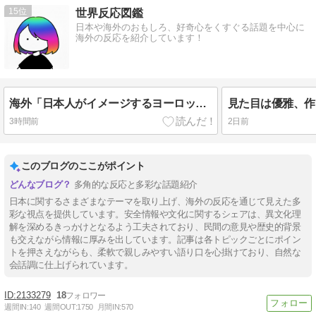
15
世界反応図鑑
日本や海外のおもしろ、好奇心をくすぐる話題を中心に
海外の反応を紹介しています！
海外「日本人がイメージするヨーロッパ各国のステレオタイプがこちら」（海外の反応）
3時間前
2日前
このブログのここがポイント
多角的な反応と多彩な話題紹介
日本に関するさまざまなテーマを取り上げ、海外の反応を通じて見えた多
彩な視点を提供しています。安全情報や文化に関するシェアは、異文化理
解を深めるきっかけとなるよう工夫されており、民間の意見や歴史的背景
も交えながら情報に厚みを出しています。記事は各トピックごとにポイン
トを押さえながらも、柔軟で親しみやすい語り口を心掛けており、自然な
会話調に仕上げられています。
2133279
18
週間IN:
140
週間OUT:
1750
月間IN:
570