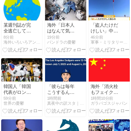
某週刊誌が完
海外「日本人
「盗人たけだ
全逃亡して取
はなんて気高
けしい」中国
り残された中
いんだ！」 英
国防省が防衛
8分前
19分前
46分前
海外いろいろアンテナ
パンドラの憂鬱
軍事・ミリタリー速報
道議員が絶体
高級紙も驚愕
白書に反発…
絶命の窮地、
した極限の中
日本の新型軍
「今度は宏池
の日本人の姿
国主義と批
会に矛先を向
に世界が衝撃
判！
けたか……」
と節操の無さ
に呆れる人が
続出
韓国人「韓国
「彼らは毎年
海外「消火栓
代表がロンド
こうするん
もフェイクだ
ン五輪銅メダ
だ」ドジャー
から消防士が
59分前
1時間前
1時間10分前
世界の憂鬱
真夜中の訳スタ｜MLB・欧州サッカー 海外の反応翻訳ブログ
ガラパゴスジャパン
ル剥奪の危
スの8月失速
右往左往する
機！海外メデ
は“お決まり行
中国www」
ィアが『時効
事”？今年も定
の壁を越えて
位置で不振の
IOCの調査対
声【海外の反