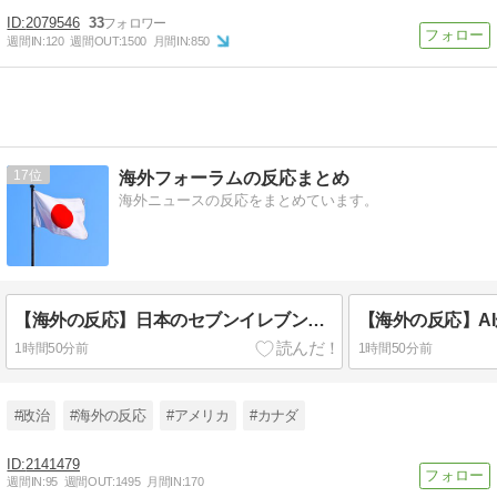
2079546
33
週間IN:
120
週間OUT:
1500
月間IN:
850
17
海外フォーラムの反応まとめ
海外ニュースの反応をまとめています。
【海外の反応】日本のセブンイレブンは最高！米企業が真似できない理由に海外から称賛の声
1時間50分前
1時間50分前
#政治
#海外の反応
#アメリカ
#カナダ
2141479
週間IN:
95
週間OUT:
1495
月間IN:
170