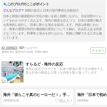
このブログのここがポイント
韓国の反応と日本の現代事情を比較紹介
日本と韓国の最新動向や文化の違いを鋭く観察しながら、社会背景やトレ
ンドをわかりやすく伝えます。海外の報道を交えつつ、日本の進展や魅力
を具体的に紹介し、読者に新たな視点を提供します。内容は多岐にわた
り、将来の展望や現代の価値観の変化についても触れ、読み応えある内容
となっています。時事性と深みを持ちながら、気軽に理解できる工夫も施
しています。
1939923
927
週間IN:
910
週間OUT:
18490
月間IN:
3860
4
すらるど - 海外の反応
海外の反応ブログです。日本の野菜の育て方や海外で人
気な日本の商品など様々な内容を取り扱っています。
海外「彼らこそ真のヒーローだ！」手術中に大地震が起きた熊本総合病院の映像を見た海外の反応
2時間50分前
26時間前