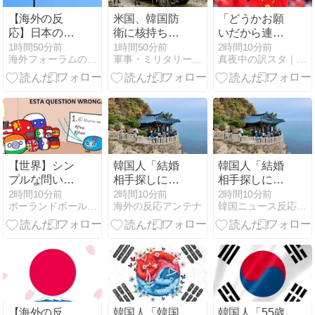
【海外の反
米国、韓国防
「どうかお願
応】日本のセ
衛に核持ち出
いだから連れ
ブンイレブン
すか…中ロに
てって」！バ
1時間50分前
1時間50分前
2時間10分前
海外フォーラムの反応まとめ
軍事・ミリタリー速報
真夜中の訳スタ｜MLB・欧州サッカー 海外の反応翻訳ブログ
は最高！米企
備え「短距離
ルサFWフェ
業が真似でき
戦術核」を検
ラン・トーレ
ない理由に海
討！
スのPSG移籍
外から称賛の
合意に現地サ
声
ポから歓迎の
声が殺到！
【海外の反
応】
【世界】シン
韓国人「結婚
韓国人「結婚
プルな問い
相手探しに寺
相手探しに寺
【ポーランド
へ？仏教系婚
へ？仏教系婚
2時間10分前
2時間10分前
2時間10分前
ポーランドボール 翻訳
海外の反応アンテナ
韓国ニュース反応まとめ
ボール】
活イベントの
活イベントの
競争率が過去
競争率が過去
最高に」
最高に」
→「女性257
→「女性257
倍、男性166
倍、男性166
倍…」
倍…」
【海外の反
韓国人「韓国
韓国人「55歳