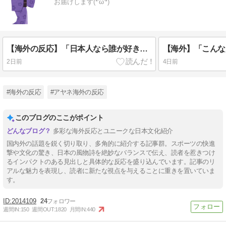
お届けします(*'ω'*)
【海外の反応】「日本人なら誰が好き？」外国人が選んだ人物が予想外すぎたｗ
2日前
4日前
#海外の反応
#アヤネ海外の反応
このブログのここがポイント
多彩な海外反応とユニークな日本文化紹介
国内外の話題を鋭く切り取り、多角的に紹介する記事群。スポーツの快進
撃や文化の驚き、日本の風物詩を絶妙なバランスで伝え、読者を惹きつけ
るインパクトのある見出しと具体的な反応を盛り込んでいます。記事のリ
アルな魅力を表現し、読者に新たな視点を与えることに重きを置いていま
す。
2014109
24
週間IN:
150
週間OUT:
1820
月間IN:
440