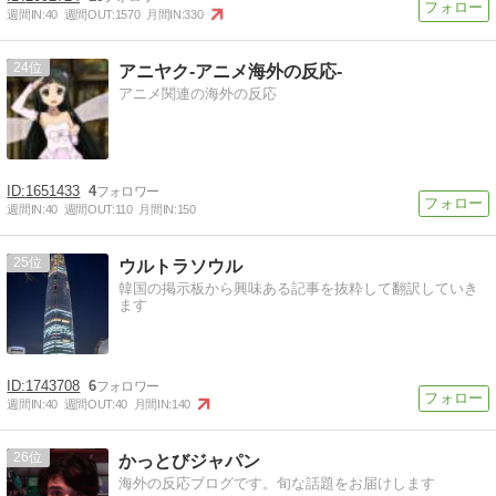
週間IN:
40
週間OUT:
1570
月間IN:
330
24
アニヤク-アニメ海外の反応-
アニメ関連の海外の反応
1651433
4
週間IN:
40
週間OUT:
110
月間IN:
150
25
ウルトラソウル
韓国の掲示板から興味ある記事を抜粋して翻訳していき
ます
1743708
6
週間IN:
40
週間OUT:
40
月間IN:
140
26
かっとびジャパン
海外の反応ブログです。旬な話題をお届けします