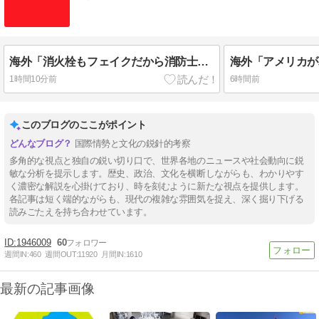
海外「消火栓もフェイクだから消防士が右往左往する中国www」
1時間10分前
6時間前
このブログのここがポイント
国際情勢と文化の鋭針的考察
多角的な視点と独自の鋭い切り口で、世界各地のニュースや社会動向に鋭
敏な分析を提示します。歴史、政治、文化を横断しながらも、わかりやす
く濃密な解説を心掛けており、時を刻むように新たな視点を提供します。
各記事は短く端的ながらも、現代の複雑な雰囲気を捉え、深く掘り下げる
読みごたえを持ち合わせています。
1946009
60
週間IN:
460
週間OUT:
11920
月間IN:
1610
最新の記事画像