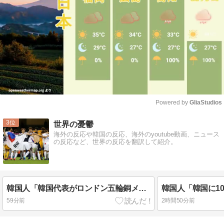
Powered by 
GliaStudios
Mute
3
世界の憂鬱
海外の反応や韓国の反応、海外のyoutube動画、ニュース
の反応など、世界の反応を翻訳して紹介。
韓国人「韓国代表がロンドン五輪銅メダル剥奪の危機！海外メディアが『時効の壁を越えてIOCの調査対象になり得る』と報道！」
59分前
2時間50分前