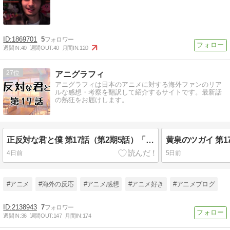
1869701
5
週間IN:
40
週間OUT:
40
月間IN:
120
27
アニグラフィ
アニグラフィは日本のアニメに対する海外ファンのリア
ルな感想・考察を翻訳して紹介するサイトです。最新話
の熱狂をお届けします。
正反対な君と僕 第17話（第2期5話）「バレンタイン」海外の反応
4日前
5日前
#アニメ
#海外の反応
#アニメ感想
#アニメ好き
#アニメブログ
2138943
7
週間IN:
36
週間OUT:
147
月間IN:
174