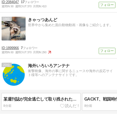
2084047
17
週間IN:
90
週間OUT:
370
月間IN:
410
19
きゃっつあんど
世界中から集めた面白動物動画・画像をご紹介します。
1899966
7
週間IN:
60
週間OUT:
370
月間IN:
290
20
海外いろいろアンテナ
衝撃映像、海外の事に関するニュースや海外の反応サイ
ト様等へのアンテナサイトです。
某週刊誌が完全逃亡して取り残された中道議員が絶体絶命の窮地、「今度は宏池会に矛先を向けたか……」と節操の無さに呆れる人が続出
8分前
8分前