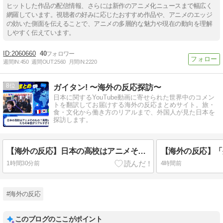
ヒットした作品の配信情報、さらには新作のアニメ化ニュースまで幅広く
網羅しています。視聴者の好みに応じたおすすめ作品や、アニメのエッジ
の効いた側面を伝えることで、アニメの多層的な魅力や現在の動向を理解
しやすく伝えています。
2060660
40
週間IN:
450
週間OUT:
2560
月間IN:
2220
8
ガイタン! 〜海外の反応探訪〜
日本に関するYouTube動画に寄せられた世界中のコメン
トを翻訳してお届けする海外の反応まとめサイト。旅・
食・文化から働き方のリアルまで、外国人が見た日本を
探訪します。
【海外の反応】日本の高校はアニメそのもの？実際に通ってた人たちの本音がリアルすぎる
1時間30分前
4時間前
#海外の反応
このブログのここがポイント