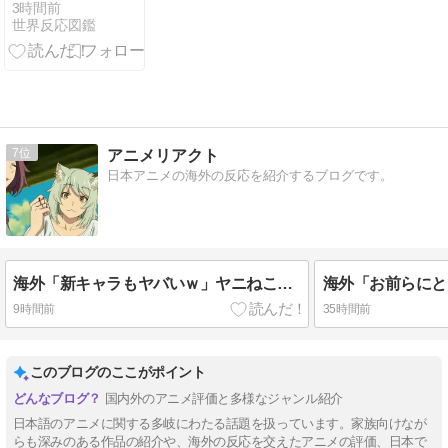
るヨーロッパ
3時間前
世界反応図鑑
各国のステレ
オタイプがこ
ちら」（海外
の反応）
7
アニメリアクト
日本アニメの海外の反応を紹介するブログです。
海外「新キャラもヤバいｗ」ヤニねこ第6話の海外反応
9時間前
35時間前
このブログのここがポイント
国内外のアニメ評価と多様なジャンル紹介
日本語のアニメに関する多岐にわたる話題を扱っています。家族向けなが
らも深みのある作品の紹介や、海外の反応を交えたアニメの評価、日本で