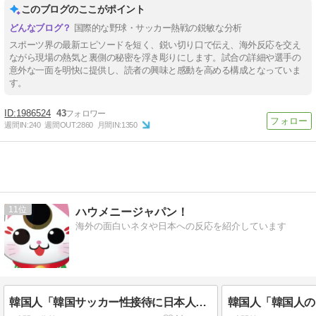
このブログのここがポイント
国際的な野球・サッカー熱戦の鋭敏な分析
スポーツ界の最新エピソードを短く、鋭い切り口で伝え、海外反応を交え
ながら現場の熱気と裏側の秘密を浮き彫りにします。試合の詳細や選手の
意外な一面を明快に提供し、読者の興味と感動を高める構成となっていま
す。
1986524
43
週間IN:
240
週間OUT:
2860
月間IN:
1350
11
ハウメニージャパン！
海外の面白いネタや日本への反応を紹介しています
韓国人「韓国サッカー性接待に日本人審判も接待受けたみたいだよ」