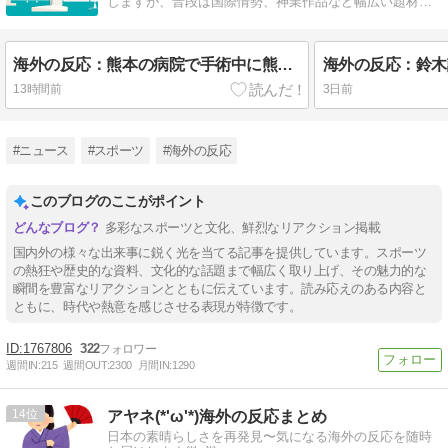
しますが、普段は国際情勢、神業作品など幅広い題材を
扱います。
海外の反応：熊本の病院で手術中に熊本地震が発生、大揺れの中でも患者を守った医師たちの対応ぶりに海外大絶賛
13時間前
3日前
#ニュース
#スポーツ
#海外の反応
このブログのここがポイント
多彩なスポーツと文化、鮮烈なリアクション掲載
国内外の様々な出来事に鋭く光を当てる記事を提供しています。スポーツ
の熱狂や歴史的な資料、文化的な話題まで幅広く取り上げ、その魅力的な
瞬間を豊富なリアクションとともに伝えています。読み応えのある内容と
ともに、時代や熱意を感じさせる表現が特徴です。
1767806
322
週間IN:
215
週間OUT:
2300
月間IN:
1290
14
アヤネ(*'ω'*)海外の反応まとめ
日本の素晴らしさを再発見〜気になる海外の反応を随時