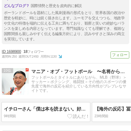
国際情勢と歴史を皮肉的に解説
ポーランドボールを題材にした風刺漫画の形式をとり、世界各国の政治や
歴史を軽妙に、時には鋭く描き出します。ユーモアを交えつつも、地政学
や文化の特徴を端的に伝える工夫に満ちており、観察と笑いの絶妙なバラ
ンスを楽しめる内容となっています。専門知識なくても理解でき、複雑な
国際関係も親しみやすく伝える編集方針により、読みやすさと深みの両立
を実現しています。
1698900
18
週間IN:
250
週間OUT:
2450
月間IN:
1130
10
マニア・オブ・フットボール 〜名将からの提言〜
フットボールとタイトルにありながら、MLB（野球）＞
サッカー＞ボクシング、格闘技＞その他のスポーツの優
先度で海外の反応を紹介している方向性がブレブレなサ
イトです。
イチローさん「僕は本を読まない。好きなアニメはドラゴンボール」【海外の反応】
9時間前
23時間前