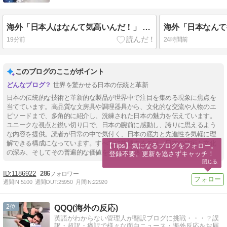
海外「日本人はなんて気高いんだ！」 英高級紙も驚愕した極限の中の日本人の姿に世界が衝撃
19分前
24時間前
このブログのここがポイント
世界を驚かせる日本の伝統と革新
日本の伝統的な技術と革新的な製品が世界中で注目を集める現象に焦点を
当てています。高品質な文房具や調理器具から、文化的な交流や人物のエ
ピソードまで、多角的に紹介し、洗練された日本の魅力を伝えています。
ユニークな視点と鋭い切り口で、日本の腕前に感動し、誇りに思えるよう
な内容を提供。読者が日常の中で気付く、日本の底力と先進性を気軽に理
解できる構成になっています。すべてに共通するのは、日本の技術と文化
【Tips】気になるブログをフォロー。

の深み、そしてその普遍的な価値を伝える情熱です。
登録不要。更新を逃さずキャッチ！
閉じる
1186922
286
週間IN:
5100
週間OUT:
25950
月間IN:
22920
2
QQQ(海外の反応)
英語がわからない管理人が翻訳ブログに挑戦・・・？誤
訳・超訳・痛訳で様々な面白ニュース・海外反応をお届