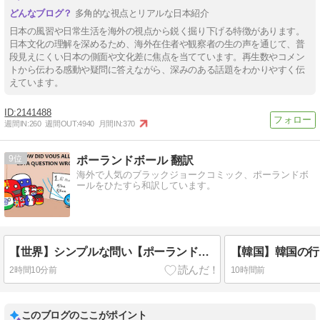
多角的な視点とリアルな日本紹介
日本の風習や日常生活を海外の視点から鋭く掘り下げる特徴があります。
日本文化の理解を深めるため、海外在住者や観察者の生の声を通じて、普
段見えにくい日本の側面や文化差に焦点を当てています。再生数やコメン
トから伝わる感動や疑問に答えながら、深みのある話題をわかりやすく伝
えています。
2141488
週間IN:
260
週間OUT:
4940
月間IN:
370
9
ポーランドボール 翻訳
海外で人気のブラックジョークコミック、ポーランドボ
ールをひたすら和訳しています。
【世界】シンプルな問い【ポーランドボール】
2時間10分前
10時間前
このブログのここがポイント