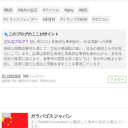
#難民
#海外の反応
#アメリカ
#lgbtq
#移民
#トランスジェンダー
#多様性
#トランプ大統領
#ポリコレ
このブログのここがポイント
鋭い切り口と多角的な事例紹介、社会現象への洞察
多様な国際的事件を通じて、文化や価値観の違い、社会の複雑さを浮き彫
りにしています。記事は鮮烈な表現と具体的な事例を絡めながら、多文化
共生の真実に迫ります。各事件の背景を深く掘り下げ、世の中の動きと対
比し、読者に新たな視点と理解を促すことを重視しています。
1891869
161
週間IN:
790
週間OUT:
4660
月間IN:
3110
6
ガラパゴスジャパン
主にRedditやyoutubeから翻訳した海外の反応を載せてい
ます。