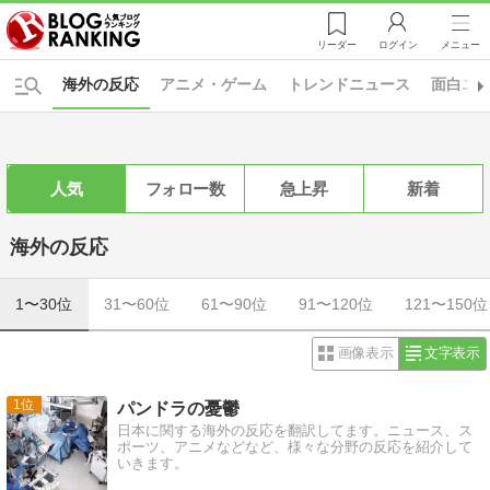
リーダー
ログイン
メニュー
海外の反応
アニメ・ゲーム
トレンドニュース
面白ニ
人気
フォロー数
急上昇
新着
海外の反応
1〜30位
31〜60位
61〜90位
91〜120位
121〜150位
画像表示
文字表示
1
パンドラの憂鬱
日本に関する海外の反応を翻訳してます。ニュース、ス
ポーツ、アニメなどなど、様々な分野の反応を紹介して
いきます。