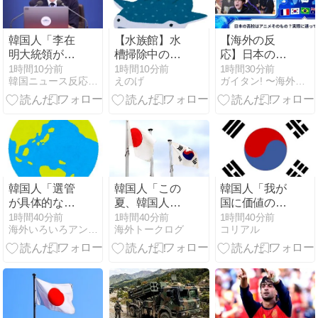
象になり得
応】
る』と報
道！」
韓国人「李在
【水族館】水
【海外の反
明大統領が株
槽掃除中の飼
応】日本の高
価操作記者に
育員、ジンベ
校はアニメそ
1時間10分前
1時間10分前
1時間30分前
韓国ニュース反応まとめ
えのげ
ガイタン! 〜海外の反応探訪〜
『破滅する前
エザメからと
のもの？実際
に自首しろ』
んでもない“ス
に通ってた人
と警告！」
キンシップ”を
たちの本音が
→「お前が自
喰らうｗｗｗ
リアルすぎる
首しろ」
韓国人「選管
韓国人「この
韓国人「我が
が具体的なエ
夏、韓国人が
国に価値のあ
クセルで投票
東京へ行くし
る歴史遺産や
1時間40分前
1時間40分前
1時間40分前
海外いろいろアンテナ
海外トークログ
コリアル
者数の操作方
かない理由が
伝統が残って
法を指示…
こちら…」
ない本当の理
『数字合わ
→「快適そう
由がこち
せ』の組織的
でめちゃくち
ら・・・」
証拠を確保」
ゃ羨ましい…
（ﾌﾞﾙﾌﾞﾙ」＝
韓国の反応