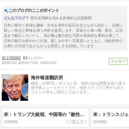
このブログのここがポイント
異文化理解を深める多角的な話題展開
日本に根付く多様な趣味・文化を海外の反応を交えながら紹介し、読者に
新しい視点と興味を誘う内容を提供します。音楽から食べ物、観光、記念
品まで幅広くカバーし、各記事は魅力的な写真や具体的な事例を通じて、
日本の魅力を鮮やかに伝達。親しみやすい言葉遣いとともに、知的好奇心
を満たす内容でありながらも堅苦しさを排除しています。
1765902
63
週間IN:
810
週間OUT:
7990
月間IN:
3740
5
海外報道翻訳所
移民・LGBTQ・ポリコレ等、海外の社会問題を取り扱う
保守系ニュースサイトです。海外メディアに寄せられた
コメント等もご紹介しております。
米：トランプ大統領、中国等の「敵性外国人」による「米国籍目的の出産ツーリズム禁止令」に署名…寄生侵略防止へ[海外の反応]
10時間前
31時間前