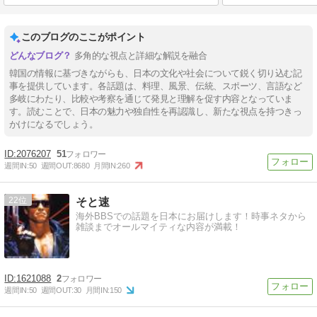
このブログのここがポイント
多角的な視点と詳細な解説を融合
韓国の情報に基づきながらも、日本の文化や社会について鋭く切り込む記
事を提供しています。各話題は、料理、風景、伝統、スポーツ、言語など
多岐にわたり、比較や考察を通じて発見と理解を促す内容となっていま
す。読むことで、日本の魅力や独自性を再認識し、新たな視点を持つきっ
かけになるでしょう。
2076207
51
週間IN:
50
週間OUT:
8680
月間IN:
260
22
そと速
海外BBSでの話題を日本にお届けします！時事ネタから
雑談までオールマイティな内容が満載！
1621088
2
週間IN:
50
週間OUT:
30
月間IN:
150