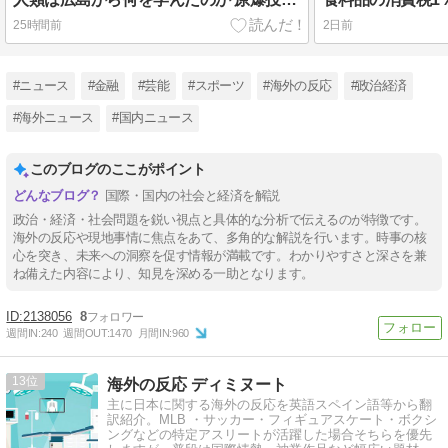
25時間前
2日前
#ニュース
#金融
#芸能
#スポーツ
#海外の反応
#政治経済
#海外ニュース
#国内ニュース
このブログのここがポイント
国際・国内の社会と経済を解説
政治・経済・社会問題を鋭い視点と具体的な分析で伝えるのが特徴です。
海外の反応や現地事情に焦点をあて、多角的な解説を行います。時事の核
心を突き、未来への洞察を促す情報が満載です。わかりやすさと深さを兼
ね備えた内容により、知見を深める一助となります。
2138056
8
週間IN:
240
週間OUT:
1470
月間IN:
960
13
海外の反応 ディミヌート
主に日本に関する海外の反応を英語スペイン語等から翻
訳紹介。MLB ・サッカー・フィギュアスケート・ボクシ
ングなどの特定アスリートが活躍した場合そちらを優先