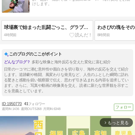
けします。
球場裏で始まった乱闘ごっこ、グラブと帽子を投げ捨てて突っ込む小さな投手が逆さ吊りに【海外の反応】
4時間前
8時間前
このブログのここがポイント
多彩な映像と海外反応を交えた変化に富む紹介
日常の一コマに潜む意外性や面白さを切り取り、海外の反応を交えて紹介
します。追跡劇や格闘、風変わりな発見など、人生のふとした瞬間に訪れ
る驚きと感動を鋭い観察眼で伝え、思わず引き込まれる内容を追求してい
ます。さらに、写真や動画の映像美を交え、読者に新たな世界観を示すこ
とを意義としています。
1950770
41
週間IN:
1436
週間OUT:
5268
月間IN:
6348
もっと見る
arrow_forward_ios