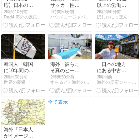
応】日本のウ
サッカー性接
以上の労働力
ェブサイトっ
待に日本人審
が初めて1000
2時間10分前
2時間50分前
2時間50分前
Red4 海外の反応まとめ
ハウメニージャパン！
ほしゅにっぽん
て質の低いも
判も接待受け
万人を突破…
のが多い気が
たみたいだ
希望退職年齢
する → 「日本
よ」
は73.6歳と過
のIT業界は
去最高に」
色々と問題が
あるからな」
「ゲームのUI
は優れてるの
韓国人「韓国
海外「彼らこ
「日本の地方
に不思議」
に10年間の出
そ真のヒーロ
にある中古品
場権剥奪や過
ーだ！」手術
店に行ってレ
2時間50分前
2時間50分前
3時間前
世界の憂鬱
すらるど - 海外の反応
海外の反応ジャーナル
去ワールドカ
中に大地震が
トロ品を探し
ップ、オリン
起きた熊本総
てみた」海外
ピック予選の
合病院の映像
の反応
記録削除を要
を見た海外の
全て表示
求するFIFA公
反応
式制裁を海外
メディアが報
道！」
海外「日本人
がイメージす