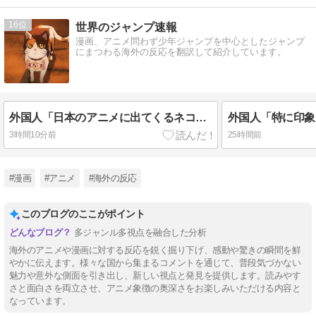
16
世界のジャンプ速報
漫画、アニメ問わず少年ジャンプを中心としたジャンプ
にまつわる海外の反応を翻訳して紹介しています。
外国人「日本のアニメに出てくるネコｗｗｗ」（海外の反応）
3時間10分前
25時間前
#漫画
#アニメ
#海外の反応
このブログのここがポイント
多ジャンル多視点を融合した分析
海外のアニメや漫画に対する反応を鋭く掘り下げ、感動や驚きの瞬間を鮮
やかに伝えます。様々な国から集まるコメントを通じて、普段気づかない
魅力や意外な側面を引き出し、新しい視点と発見を提供します。読みやす
さと面白さを両立させ、アニメ象徴の奥深さをお楽しみいただける内容と
なっています。