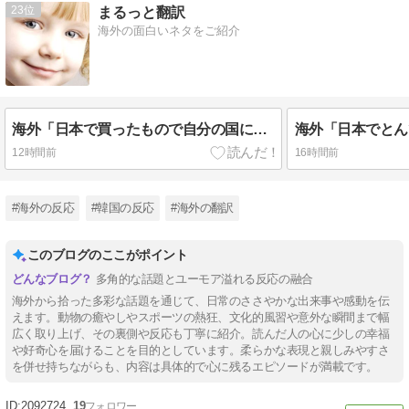
23
まるっと翻訳
海外の面白いネタをご紹介
海外「日本で買ったもので自分の国に戻ってからも使い続けてるものってある？」
12時間前
16時間前
#海外の反応
#韓国の反応
#海外の翻訳
このブログのここがポイント
多角的な話題とユーモア溢れる反応の融合
海外から拾った多彩な話題を通じて、日常のささやかな出来事や感動を伝
えます。動物の癒やしやスポーツの熱狂、文化的風習や意外な瞬間まで幅
広く取り上げ、その裏側や反応も丁寧に紹介。読んだ人の心に少しの幸福
や好奇心を届けることを目的としています。柔らかな表現と親しみやすさ
を併せ持ちながらも、内容は具体的で心に残るエピソードが満載です。
2092724
19