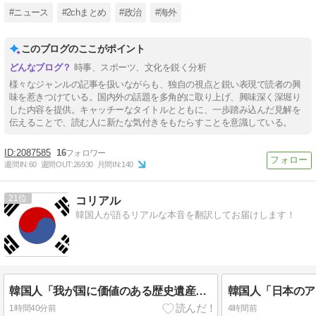
#ニュース
#2chまとめ
#政治
#海外
このブログのここがポイント
時事、スポーツ、文化を鋭く分析
様々なジャンルの記事を扱いながらも、独自の視点と鋭い表現で読者の興
味を惹きつけている。国内外の話題を多角的に取り上げ、興味深く深堀り
した内容を提供。キャッチーなタイトルとともに、一歩踏み込んだ見解を
伝えることで、読む人に新たな気付きをもたらすことを意識している。
2087585
16
週間IN:
60
週間OUT:
26930
月間IN:
140
21
コリアル
韓国人が語るリアルな本音を翻訳してお届けします！
韓国人「我が国に価値のある歴史遺産や伝統が残ってない本当の理由がこちら・・・」
1時間40分前
4時間前