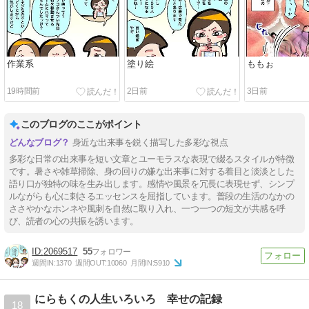
作業系
塗り絵
ももぉ
19時間前
2日前
3日前
このブログのここがポイント
身近な出来事を鋭く描写した多彩な視点
多彩な日常の出来事を短い文章とユーモラスな表現で綴るスタイルが特徴
です。暑さや雑草掃除、身の回りの嫌な出来事に対する着目と淡淡とした
語り口が独特の味を生み出します。感情や風景を冗長に表現せず、シンプ
ルながらも心に刺さるエッセンスを屈指しています。普段の生活のなかの
ささやかなホンネや風刺を自然に取り入れ、一つ一つの短文が共感を呼
び、読者の心の共振を誘います。
2069517
55
週間IN:
1370
週間OUT:
10060
月間IN:
5910
にらもくの人生いろいろ 幸せの記録
18