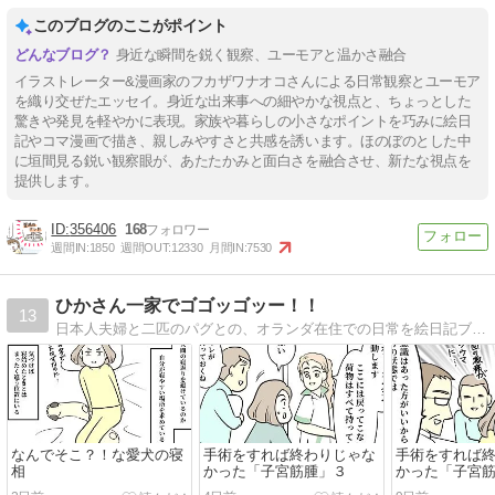
このブログのここがポイント
身近な瞬間を鋭く観察、ユーモアと温かさ融合
イラストレーター&漫画家のフカザワナオコさんによる日常観察とユーモア
を織り交ぜたエッセイ。身近な出来事への細やかな視点と、ちょっとした
驚きや発見を軽やかに表現。家族や暮らしの小さなポイントを巧みに絵日
記やコマ漫画で描き、親しみやすさと共感を誘います。ほのぼのとした中
に垣間見る鋭い観察眼が、あたたかみと面白さを融合させ、新たな視点を
提供します。
356406
168
週間IN:
1850
週間OUT:
12330
月間IN:
7530
ひかさん一家でゴゴッゴッー！！
13
日本人夫婦と二匹のパグとの、オランダ在住での日常を絵日記ブログで描いてます。
なんでそこ？！な愛犬の寝
手術をすれば終わりじゃな
手術をすれば
相
かった「子宮筋腫」３
かった「子宮