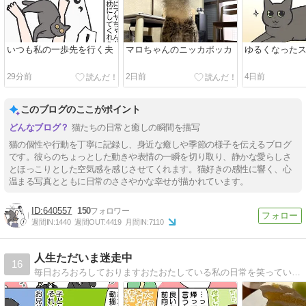
いつも私の一歩先を行く夫
マロちゃんのニッカポッカ
ゆるくなった
29分前
2日前
4日前
このブログのここがポイント
猫たちの日常と癒しの瞬間を描写
猫の個性や行動を丁寧に記録し、身近な癒しや季節の様子を伝えるブログ
です。彼らのちょっとした動きや表情の一瞬を切り取り、静かな愛らしさ
とほっこりとした空気感を感じさせてくれます。猫好きの感性に響く、心
温まる写真とともに日常のささやかな幸せが描かれています。
640557
150
週間IN:
1440
週間OUT:
4419
月間IN:
7110
人生ただいま迷走中
16
毎日おろおろしておりますおたおたしている私の日常を笑っていただければこれ幸い