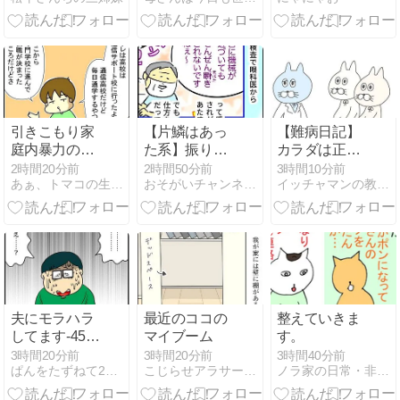
た話
引きこもり家
【片鱗はあっ
【難病日記】
庭内暴力の中
た系】振り返
カラダは正
学生を部屋か
れば、子ども
直。
2時間20分前
2時間50分前
3時間10分前
あぁ、トマコの生きる道【マンガ】
おそがいチャンネル 〜あらあら主婦の絵日記帳〜
イッチャマンの教科書
ら出した話⑩
の頃からそう
だった
夫にモラハラ
最近のココの
整えていきま
してます-457-
マイブーム
す。
最後だから教
3時間20分前
3時間20分前
3時間40分前
ぱんをたずねて2000里ちょい
こじらせアラサーの人生日記
ノラ家の日常・非日常
えてやるよ