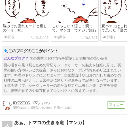
脳みそお疲れモードと癒し
しゅっしゅ！涼しく潤っ
夏バテにはこ
のベリー味。
て、マンゴーでアジア旅行
で思った『夏
1時間前
18時間前
24時間前
このブログのここがポイント
旬の素材とお得情報を駆使した実用性の高い紹介
夏の暑さを乗り切るための青切りシークヮーサーの魅力を詳細に伝え、実
際の使い方やレシピの提案、さらにお得なクーポン情報も盛り込まれてい
ます。料理やドリンクにとどまらず、自家製出汁や山形のだしと絡めての
料理の工夫も紹介し、日常生活に彩りと健康を促す記事となっています。
全体を通じて、シークヮーサーの新たな魅力や工夫した楽しみ方を提案
し、夏季の育て方や保存術までコンパクトに伝えています。
727305
177
週間IN:
3210
週間OUT:
24910
月間IN:
13780
あぁ、トマコの生きる道【マンガ】
10