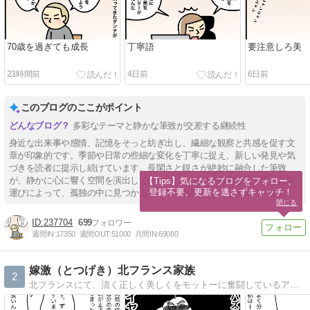
70歳を過ぎても成長
丁寧語
要注意しろ美
23時間前
4日前
6日前
このブログのここがポイント
多彩なテーマと静かな筆致が交差する継続性
身近な出来事や感情、記憶をそっと紡ぎ出し、繊細な観察と共感を促す文
章が印象的です。季節や日常の些細な変化を丁寧に捉え、新しい発見や気
づきを読者に提示し続けています。長閑さと鋭さが絶妙に融合した筆致
が、静かに心に響く空間を演出しています。テーマの多彩さと一貫した筆
【Tips】気になるブログをフォロー。

登録不要。更新を逃さずキャッチ！
運びによって、孤独の中に見つかる温もりや真実を静かに伝えています。
閉じる
237704
699
週間IN:
17350
週間OUT:
51000
月間IN:
69080
嫁激（とつげき）北フランス家族
2
北フランスにて、清く正しく美しくをモットーに奮闘しているアラサー母の絵日記です。