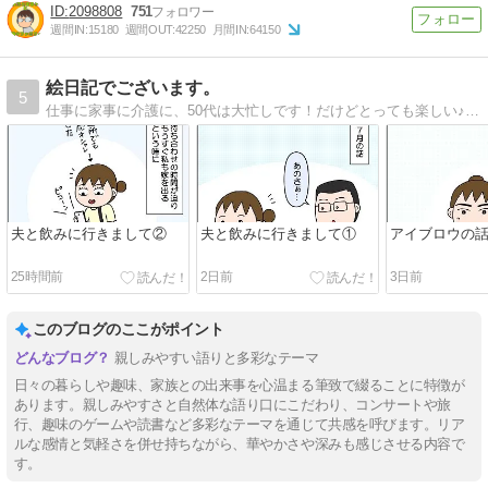
2098808
751
週間IN:
15180
週間OUT:
42250
月間IN:
64150
絵日記でございます。
5
仕事に家事に介護に、50代は大忙しです！だけどとっても楽しい♪そんな日常を絵日記で書いています。
夫と飲みに行きまして②
夫と飲みに行きまして①
アイブロウの
25時間前
2日前
3日前
このブログのここがポイント
親しみやすい語りと多彩なテーマ
日々の暮らしや趣味、家族との出来事を心温まる筆致で綴ることに特徴が
あります。親しみやすさと自然体な語り口にこだわり、コンサートや旅
行、趣味のゲームや読書など多彩なテーマを通じて共感を呼びます。リア
ルな感情と気軽さを併せ持ちながら、華やかさや深みも感じさせる内容で
す。