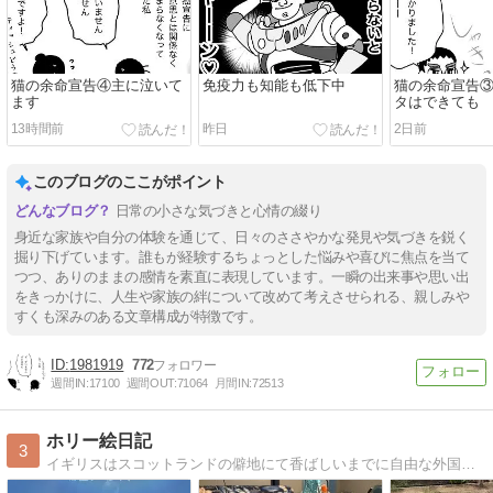
猫の余命宣告④主に泣いて
免疫力も知能も低下中
猫の余命宣告
ます
タはできても
13時間前
昨日
2日前
このブログのここがポイント
日常の小さな気づきと心情の綴り
身近な家族や自分の体験を通じて、日々のささやかな発見や気づきを鋭く
掘り下げています。誰もが経験するちょっとした悩みや喜びに焦点を当て
つつ、ありのままの感情を素直に表現しています。一瞬の出来事や思い出
をきっかけに、人生や家族の絆について改めて考えさせられる、親しみや
すくも深みのある文章構成が特徴です。
1981919
772
週間IN:
17100
週間OUT:
71064
月間IN:
72513
ホリー絵日記
3
イギリスはスコットランドの僻地にて香ばしいまでに自由な外国人夫と年子の娘達に振り回される日常を描いてます。