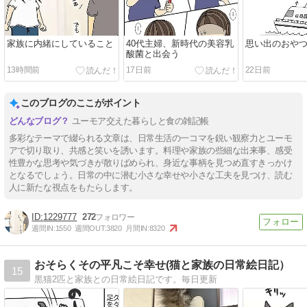
家族に内緒にしていること
40代主婦、新時代の美容乳
思い出のおや
酸菌と出会う
13時間前
17日前
22日前
このブログのここがポイント
ユーモア交えた暮らしと食の雑記帳
多彩なテーマで綴られる文章は、日常生活の一コマを鋭い観察力とユーモ
アで切り取り、共感と笑いを誘います。料理や家族の些細な出来事、感受
性豊かな思考や気づきが散りばめられ、身近な事柄を見つめ直すきっかけ
となるでしょう。日常の中に潜む小さな幸せや小さな工夫を見つけ、読む
人に新たな視点をもたらします。
1229777
272
週間IN:
1550
週間OUT:
3820
月間IN:
8320
おそらくその平凡こそ幸せ(猫と家族の日常絵日記）
15
黒猫2匹と家族との日常絵日記です。毎日更新