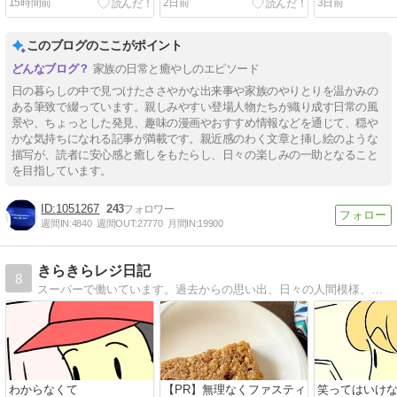
15時間前
2日前
3日前
このブログのここがポイント
家族の日常と癒やしのエピソード
日の暮らしの中で見つけたささやかな出来事や家族のやりとりを温かみの
ある筆致で綴っています。親しみやすい登場人物たちが織り成す日常の風
景や、ちょっとした発見、趣味の漫画やおすすめ情報などを通じて、穏や
かな気持ちになれる記事が満載です。親近感のわく文章と挿し絵のような
描写が、読者に安心感と癒しをもたらし、日々の楽しみの一助となること
を目指しています。
1051267
243
週間IN:
4840
週間OUT:
27770
月間IN:
19900
きらきらレジ日記
8
スーパーで働いています。過去からの思い出、日々の人間模様、私目線のレジあるある等を描いています。
わからなくて
【PR】無理なくファスティ
笑ってはいけ