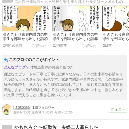
広汎性発達障害から不登校と鬱を乗り越えた長男は一人暮らしの社会人二年生。ADHDを抱えた次男は社会人一年生。発達障害３兄弟を育てる母トマコの４〜１６コママンガ。
引きこもり家庭内暴力の中
引きこもり家庭内暴力の中
引きこもり家
学生を部屋から出した話⑩
学生を部屋から出した話⑨
学生を部屋か
2時間20分前
26時間前
2日前
このブログのここがポイント
体験談主体の共感と気づき
身近なエピソードを丁寧に丁寧に紐解きながら、日々の出来事や心情をリ
アルに伝えるスタイルが特色です。家庭内問題や育児の苦労、心の傷跡や
解決の軌跡を、素人ながらも誠実に記録しており、読む者に真摯な共感を
喚起します。自己経験を通じて得た気づきや支援のヒントを、親しみやす
い文章で伝えることに重きを置いています。
302385
189
週間IN:
3000
週間OUT:
36392
月間IN:
12336
かもちろぐ 〜転勤族 夫婦二人暮らし〜