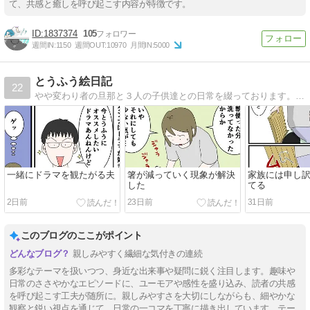
て、共感と癒しを呼び起こす内容が特徴です。
1837374
105
週間IN:
1150
週間OUT:
10970
月間IN:
5000
とうふう絵日記
22
やや変わり者の旦那と３人の子供達との日常を綴っております。ブログリニューアルしました。
一緒にドラマを観たがる夫
箸が減っていく現象が解決
家族には申し
した
てる
2日前
23日前
31日前
このブログのここがポイント
親しみやすく繊細な気付きの連続
多彩なテーマを扱いつつ、身近な出来事や疑問に鋭く注目します。趣味や
日常のささやかなエピソードに、ユーモアや感性を盛り込み、読者の共感
を呼び起こす工夫が随所に。親しみやすさを大切にしながらも、細やかな
観察と鋭い視点を通じて、日常の一コマを丁寧に描き出しています。テー