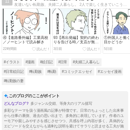
11
友達いない転勤族、夫婦二人暮らし。 2人で楽しく生きていこうと決めました。 日常の事など。
④【進路番外編】工業高校
93【再出発編】契約の終わ
①外国人と働
／ノーヒントで読み解き
りを告げる時／支店が無く
目かどうか
なる時９
22時間前
3日前
5日前
#イラスト
#漫画
#絵日記
#日常
#夫婦二人暮らし
#日常絵日記
#転勤族
#転勤
#コミックエッセイ
#エッセイ漫画
#転勤族の妻
このブログのここがポイント
多ジャンル交錯、等身大のリアル描写
多彩なテーマを扱う漫画風の記事が特徴です。日常のちょっとした出来事
から仕事の裏側、過去の思い出まで、多角的に表現しています。作者のユ
ーモアや親しみやすさを感じさせつつ、共感を呼ぶ内容が多く、具体的な
エピソードを交えながらも過剰な説明を避けてサラリと読ませる工夫が施