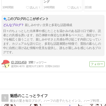
ング
10時間前
14時間前
2日前
このブログのここがポイント
親しみやすい文章と多彩な話題構成
日々のちょっとした出来事や感じたことを温かみのある語り口で綴り、読
者との共感を誘います。自己体験や身近な出来事をベースに、身近なテー
マを幅広く扱うことで、親しみやすさと共感を呼び起こす内容になってい
ます。カジュアルな語り口と、多彩な話題展開が特徴で、普段の暮らしの
中に自然に溶け込む情報や意見を提供し、誰もが親しみを感じられるブロ
グです。
2001459
193
週間IN:
4070
週間OUT:
13870
月間IN:
16010
魅惑のここっとライフ
9
魔女の驚き毎日ブログ。ハーフの息子たちとインコ。ハーブ料理本出版しました！