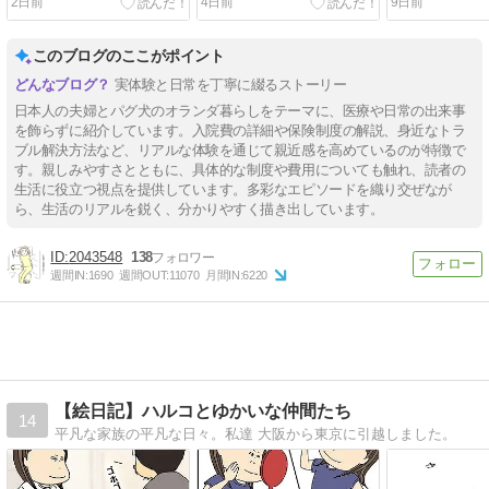
2日前
4日前
9日前
このブログのここがポイント
実体験と日常を丁寧に綴るストーリー
日本人の夫婦とパグ犬のオランダ暮らしをテーマに、医療や日常の出来事
を飾らずに紹介しています。入院費の詳細や保険制度の解説、身近なトラ
ブル解決方法など、リアルな体験を通じて親近感を高めているのが特徴で
す。親しみやすさとともに、具体的な制度や費用についても触れ、読者の
生活に役立つ視点を提供しています。多彩なエピソードを織り交ぜなが
ら、生活のリアルを鋭く、分かりやすく描き出しています。
2043548
138
週間IN:
1690
週間OUT:
11070
月間IN:
6220
【絵日記】ハルコとゆかいな仲間たち
14
平凡な家族の平凡な日々。私達 大阪から東京に引越しました。