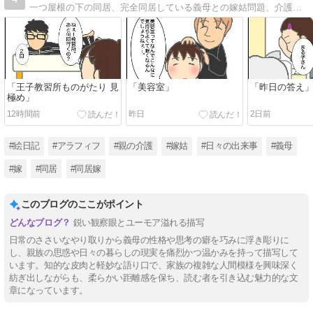
一つ屋根の下の同居、完全同居している義母との嫁姑問題、介護に対する嫁の愚痴メインのブログです。
「王子教習所ものがたり 見
「美容室」
「昨日の答え
極め」
12時間前
昨日
2日前
#絵日記
#アラフィフ
#親の介護
#嫁姑
#日々の出来事
#義母
#嫁
#同居
#同居嫁
このブログのここがポイント
鋭い観察眼とユーモア溢れる描写
日常のささいなやり取りから義母の性格や思考の癖を巧みに浮き彫りに
し、親族の思惑や日々の暮らしの現実を痛烈かつ温かみを持って描写して
います。知的な皮肉と軽妙な語り口で、家族の複雑な人間模様を興味深く
紡ぎ出しながらも、柔らかい距離感を保ち、読む者を引き込む魅力的な文
章になっています。