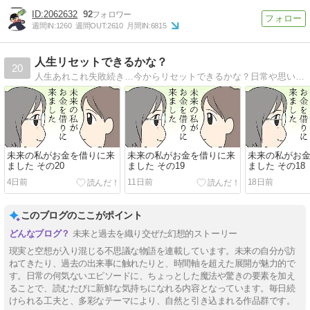
2062632
92
週間IN:
1260
週間OUT:
2610
月間IN:
6815
人生リセットできるかな？
20
人生あれこれ失敗続き…今からリセットできるかな？日常や思い出、創作、パロディ…その他もろもろ何でもありのマンガブログです。
未来の私がお金を借りに来
未来の私がお金を借りに来
未来の私がお
ました その20
ました その19
ました その18
4日前
11日前
18日前
このブログのここがポイント
未来と過去を織り交ぜた幻想的ストーリー
現実と空想が入り混じる不思議な物語を連載しています。未来の自分が訪
ねてきたり、過去の出来事に触れたりと、時間軸を超えた展開が魅力的で
す。日常の何気ないエピソードに、ちょっとした魔法や驚きの要素を加え
ることで、読むたびに新鮮な気持ちになれる内容となっています。毎日続
けられる工夫と、多彩なテーマにより、自然と引き込まれる作品群です。