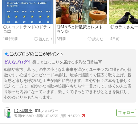
◎スコットランドのドラレ
◎M＆Sと街散策とレスト
◎カラスさん
コ◎
ラン◎
16時間前
3日前
4日前
このブログのここがポイント
癒しとほっこりを届ける多彩な日常描写
動物や家族、暮らしの中の小さな出来事を温かくユーモラスに綴るのが特
徴です。心温まるエピソードや趣味、地域の話題まで幅広く取り上げ、親
近感と癒しを呼び込む工夫が随所に光ります。童心や日々の幸せを優しく
伝える一方で、細やかな感動や笑顔をもたらす一冊として、多くの人に寄
り添った内容になっています。楽しくてほっとできるひとときを提供し、
心のゆとりをもたらします。
546875
611
週間IN:
15360
週間OUT:
42770
月間IN:
61720