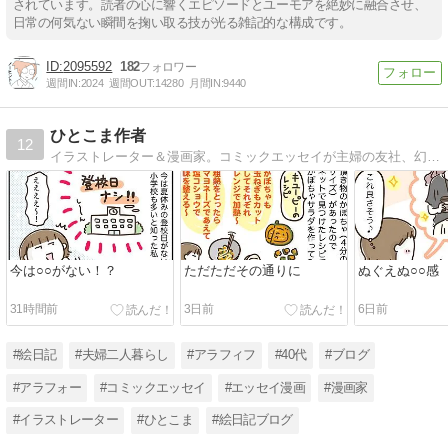
されています。読者の心に響くエピソードとユーモアを絶妙に融合させ、
日常の何気ない瞬間を掬い取る技が光る雑記的な構成です。
2095592
182
週間IN:
2024
週間OUT:
14280
月間IN:
9440
ひとこま作者
12
イラストレーター＆漫画家。コミックエッセイが主婦の友社、幻冬舎、KADOKAWA、芳文社、イースト・プレス、ダイヤモンド社などから発売中です。
今は○○がない！？
ただただその通りに
ぬぐえぬ○○感
31時間前
3日前
6日前
#絵日記
#夫婦二人暮らし
#アラフィフ
#40代
#ブログ
#アラフォー
#コミックエッセイ
#エッセイ漫画
#漫画家
#イラストレーター
#ひとこま
#絵日記ブログ