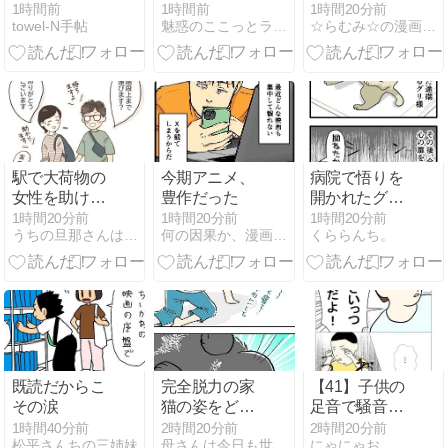
のベリー味。
たら、相当イ
1時間前
1時間前
1時間20分前
towel-N手帖
魅惑のここっとライフ
☆らむみ☆の漫画ブログ裸夢ＭＩＸ
ケオジ❓✨」
『裸夢 me
more，
NONTA』
駅で大荷物の
今期アニメ、
病院で悟りを
女性を助けよ
豊作だった
開かれたグリ
うとした旦那
様
1時間20分前
1時間20分前
1時間20分前
うちの旦那さんは面倒くさい
何の因果か、漫画オタ外人と結婚してしまった。
くららんち。
さんの自由行
動
既読だからこ
完全脱力の家
【41】子供の
その涙
猫の姿をどう
足音で騒音ト
ぞ
ラブルになっ
1時間40分前
2時間20分前
2時間20分前
松平さんちの三姉妹
母さんは今日も世話をやく
にゃにゃお
て仕返しされ