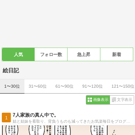
人気
フォロー数
急上昇
新着
絵日記
1〜30位
31〜60位
61〜90位
91〜120位
121〜150位
画像表示
文字表示
7人家族の真ん中で。
1
姑と姑妹を看取り、背負うものも減ってきたお気楽毎日をブログで更新。心に描いた夫婦の未来予想図は思ったとおりにかなえられていくのか…？