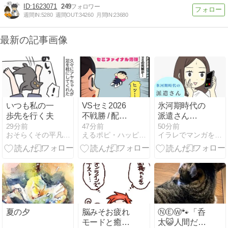
1623071
249
週間IN:
5280
週間OUT:
34260
月間IN:
23680
最新の記事画像
いつも私の一
VSセミ2026
氷河期時代の
歩先を行く夫
不戦勝 / 配信
派遣さん
やる
（48）アナタ
29分前
47分前
50分前
おそらくその平凡こそ幸せ(猫と家族の日常絵日記）
えるポピ・ハッピーオタクライフ
イラレでマンガを描く
の人間味
夏の夕
脳みそお疲れ
ⓃⒺⓌ🐾「呑
モードと癒し
太😺人間だっ