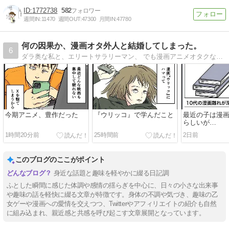
1772738
582
週間IN:
11470
週間OUT:
47300
月間IN:
47780
何の因果か、漫画オタ外人と結婚してしまった。
6
ダラ奥な私と、エリートサラリーマン、 でも漫画アニメオタクな外国人夫との日常について、 毎日更新しています。
今期アニメ、豊作だった
『ウリッコ』で学んだこと
最近の子は漫
らしいが…
1時間20分前
25時間前
2日前
このブログのここがポイント
身近な話題と趣味を軽やかに綴る日記調
ふとした瞬間に感じた体調や感情の揺らぎを中心に、日々の小さな出来事
や趣味の話を軽快に綴る文章が特徴です。身体の不調や気づき、趣味の乙
女ゲーや漫画への愛情を交えつつ、Twitterやアフィリエイトの紹介も自然
に組み込まれ、親近感と共感を呼び起こす文章展開となっています。