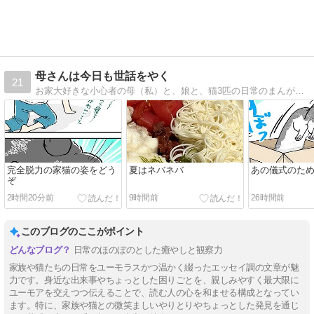
母さんは今日も世話をやく
21
お家大好きな小心者の母（私）と、娘と、猫3匹の日常のまんがです。（夫もたまに…）。
完全脱力の家猫の姿をどう
夏はネバネバ
あの儀式のた
ぞ
2時間20分前
9時間前
26時間前
このブログのここがポイント
日常のほのぼのとした癒やしと観察力
家族や猫たちの日常をユーモラスかつ温かく綴ったエッセイ調の文章が魅
力です。身近な出来事やちょっとした困りごとを、親しみやすく最大限に
ユーモアを交えつつ伝えることで、読む人の心を和ませる構成となってい
ます。特に、家族や猫との微笑ましいやりとりやちょっとした発見を通じ