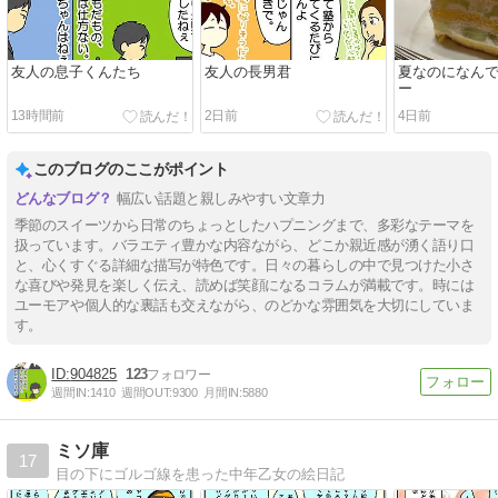
友人の息子くんたち
友人の長男君
夏なのになん
ー
13時間前
2日前
4日前
このブログのここがポイント
幅広い話題と親しみやすい文章力
季節のスイーツから日常のちょっとしたハプニングまで、多彩なテーマを
扱っています。バラエティ豊かな内容ながら、どこか親近感が湧く語り口
と、心くすぐる詳細な描写が特色です。日々の暮らしの中で見つけた小さ
な喜びや発見を楽しく伝え、読めば笑顔になるコラムが満載です。時には
ユーモアや個人的な裏話も交えながら、のどかな雰囲気を大切にしていま
す。
904825
123
週間IN:
1410
週間OUT:
9300
月間IN:
5880
ミソ庫
17
目の下にゴルゴ線を患った中年乙女の絵日記