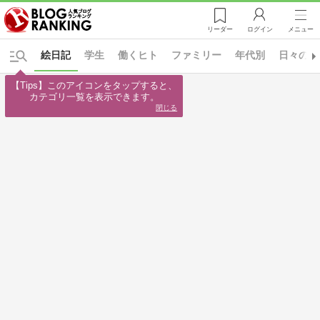
リーダー
ログイン
メニュー
絵日記
学生
働くヒト
ファミリー
年代別
日々の出
【Tips】このアイコンをタップすると、

カテゴリ一覧を表示できます。
閉じる