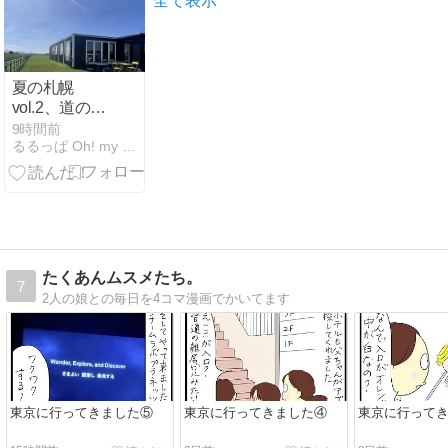
全て表示
夏の札幌
vol.2、道の駅
「とうべつ」
9時間前
るるっぱ Oh! my sweet husband
｜北欧の馬と
IKEAの期間限
定ポップアッ
プストア
たくあんムスメたち。
7
2人の娘との毎日を4コマ漫画でかいてます
東京に行ってきました⑤
東京に行ってきました④
東京に行って