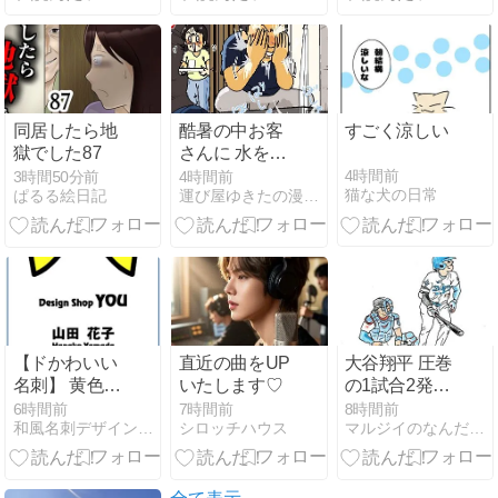
同居したら地
酷暑の中お客
すごく涼しい
獄でした87
さんに 水を求
めた配達員の
4時間前
3時間50分前
4時間前
猫な犬の日常
ぱるる絵日記
運び屋ゆきたの漫画な日常
悲劇(後編)
【ドかわいい
直近の曲をUP
大谷翔平 圧巻
名刺】 黄色の
いたします♡
の1試合2発！
リボン＆太め
25号先頭弾＆
6時間前
7時間前
8時間前
和風名刺デザインの事なら名刺広芸＆YOU
シロッチハウス
マルジイのなんだかんだ
フォントのポ
26号2ラン＋
ップな切り抜
猛打賞3打点‼
き名刺
おめでとう♪