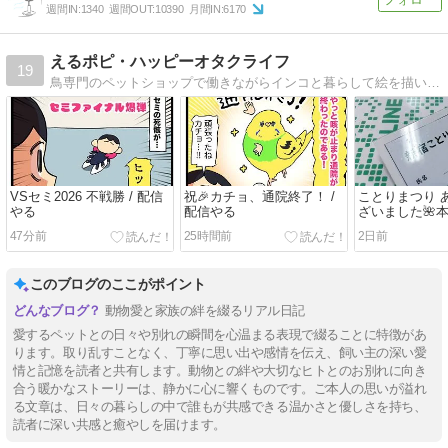
週間IN:
1340
週間OUT:
10390
月間IN:
6170
えるポピ・ハッピーオタクライフ
19
鳥専門のペットショップで働きながらインコと暮らして絵を描いてゲームするオタクの絵日記
VSセミ2026 不戦勝 / 配信
祝🎉カチョ、通院終了！ /
ことりまつり 
やる
配信やる
ざいました🌺
47分前
25時間前
2日前
このブログのここがポイント
動物愛と家族の絆を綴るリアル日記
愛するペットとの日々や別れの瞬間を心温まる表現で綴ることに特徴があ
ります。取り乱すことなく、丁寧に思い出や感情を伝え、飼い主の深い愛
情と記憶を読者と共有します。動物との絆や大切なヒトとのお別れに向き
合う暖かなストーリーは、静かに心に響くものです。ご本人の思いが溢れ
る文章は、日々の暮らしの中で誰もが共感できる温かさと優しさを持ち、
読者に深い共感と癒やしを届けます。