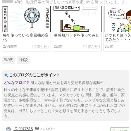
40代 独身日常の何でもない出来事や思い出を綴っています。よろしくお願いいたします。
毎年使っている扇風機の変
冷感敷パッドを使ってみた
いつもと違う
化
てみたら・・
28時間前
2日前
3日前
#40代
#雑談
このブログのここがポイント
身近な話題と発見を織り交ぜる多彩な趣味性
日々の小さな出来事や趣味の話題を軽快に取り上げることで、読者に新た
な視点と共感を提供しています。マグカップから掃除、買い物、趣味、家
電まで、多種多様なテーマを掘り下げながらも、シンプルな文章と親しみ
やすいトーンで飽きさせません。それぞれの記事にちりばめられたコツや
発見は、日常にちょっとした工夫と彩りを加えるきっかけとなるでしょ
う。
2077515
56