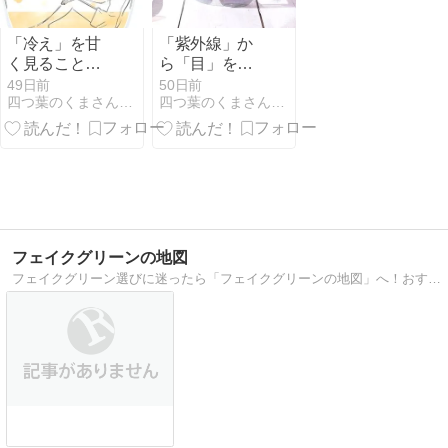
「冷え」を甘
「紫外線」か
く見ることな
ら「目」を守
かれ…心の健
ろう UV対策の
49日前
50日前
四つ葉のくまさんの癒しのお花、時々お料理日記
四つ葉のくまさんの癒しのお花、時々お料理日記
康に正しい
落とし穴と
「半身浴」が
は？
効く
フェイクグリーンの地図
フェイクグリーン選びに迷ったら「フェイクグリーンの地図」へ！おすすめ商品レビューや、選び方・飾り方・手入れ不要の魅力まで疑問をまるごと解決します。