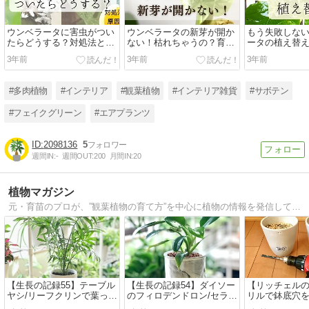
ウンベラータに害虫がつい
ウンベラータの新芽が開か
もう失敗しな
たらどうする？対処法と原
ない！枯れちゃうの？育た
ータの植え替
因を解説
ない理由とその対策
付きで解説！
3年前
3年前
3年前
#多肉植物
#インテリア
#観葉植物
#インテリア雑貨
#サボテン
#フェイクグリーン
#エアプランツ
2098136
5
週間IN:
-
週間OUT:
200
月間IN:
20
植物マガジン
元・育苗のプロが、”観葉植物の育て方”を中心に植物の情報を発信しています。
【生長の記録55】テーブル
【生長の記録54】ダイソー
【リッチェル
ヤシ/リーフクリンで葉っぱ
のフィロデンドロン/セラミ
リルで鉢底穴
がツヤツヤです【観葉植
スと底面給水鉢で育ててま
うが良い理由