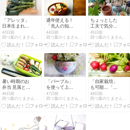
「アレッタ」
通年使える！
ちょっとした
日本生まれで
「先人の知
工夫で気分転
苦くない「野
恵」に学ぶ…
換「おうちキ
43日前
44日前
45日前
四つ葉のくまさんの癒しのお花、時々お料理日記
四つ葉のくまさんの癒しのお花、時々お料理日記
四つ葉のくまさんの癒しのお花、時々お料理日記
菜の王様」
傷みにくいお
ャンプ」と
弁当づくり
は？
暑い時期のお
「パープル」
「自家栽培」
弁当 見落とし
を使って上品
も可能…「疲
がちな「盲
に楽しむ 今月
れ目」に「ラ
46日前
47日前
48日前
四つ葉のくまさんの癒しのお花、時々お料理日記
四つ葉のくまさんの癒しのお花、時々お料理日記
四つ葉のくまさんの癒しのお花、時々お料理日記
点」
の作品たち
ディッシュ」
を食べましょ
う