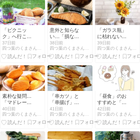
「ピクニッ
意外と知らな
「ガラス瓶」
ク」へ行こう
い…「損な食
に枯れない
屋外で食べる
べ合わせ」の
「ひまわり」
37日前
38日前
39日前
四つ葉のくまさんの癒しのお花、時々お料理日記
四つ葉のくまさんの癒しのお花、時々お料理日記
四つ葉のくまさんの癒しのお花、時々お料理日記
食事は美味し
話 「焼き魚」
を飾る 今月の
い
と「漬物」
作品たち
（発がん性物
質）
素朴な疑問…
「串カツ」と
「昼食」のお
「マドレー
「串揚げ」の
すすめと「甘
ヌ」はなぜ
違いは何？地
いもの」の誘
40日前
41日前
42日前
四つ葉のくまさんの癒しのお花、時々お料理日記
四つ葉のくまさんの癒しのお花、時々お料理日記
四つ葉のくまさんの癒しのお花、時々お料理日記
「貝の形」な
方で変わる
惑 「時間別身
のか
「食文化」
体コンディシ
ョニング」