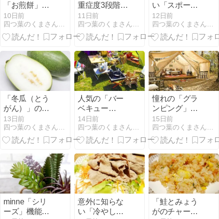
「お煎餅」や
重症度3段階を
い「スポーツ
「スナック」
知り…正しい
ドリンク」の
10日前
11日前
12日前
四つ葉のくまさんの癒しのお花、時々お料理日記
四つ葉のくまさんの癒しのお花、時々お料理日記
四つ葉のくまさんの癒しのお花、時々お料理日記
の「サラダ
「応急処置」
種類 「水分補
味」とはどん
を
給」の選び方
な味？
「冬瓜（とう
人気の「バー
憧れの「グラ
がん）」の
ベキュー
ンピング」
「旬」はいつ
（BBQ）」で
「リゾートホ
13日前
14日前
15日前
四つ葉のくまさんの癒しのお花、時々お料理日記
四つ葉のくまさんの癒しのお花、時々お料理日記
四つ葉のくまさんの癒しのお花、時々お料理日記
なのか？ 夏バ
絶対にやって
テル」のよう
テ予防にも最
はいけないこ
な「非日常空
適
と
間」を味わう
minne「シリ
意外に知らな
「鮭とみょう
ーズ」機能導
い「冷やし豚
がのチャーハ