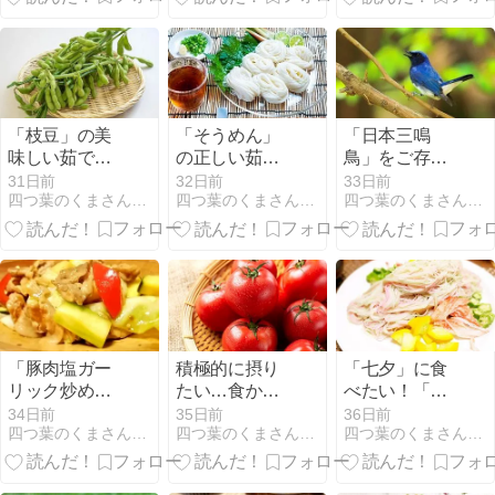
「枝豆」の美
「そうめん」
「日本三鳴
味しい茹で方
の正しい茹で
鳥」をご存知
お料理上手に
方 お料理上手
ですか？ 最も
31日前
32日前
33日前
四つ葉のくまさんの癒しのお花、時々お料理日記
四つ葉のくまさんの癒しのお花、時々お料理日記
四つ葉のくまさんの癒しのお花、時々お料理日記
なるための超
になるための
美しいとされ
基本
超基本
る「美声」を
持つ野鳥たち
「豚肉塩ガー
積極的に摂り
「七夕」に食
リック炒め」
たい…食から
べたい！「縁
豚肉の「ビタ
考える「熱中
起」の良いも
34日前
35日前
36日前
四つ葉のくまさんの癒しのお花、時々お料理日記
四つ葉のくまさんの癒しのお花、時々お料理日記
四つ葉のくまさんの癒しのお花、時々お料理日記
ミンB1」を最
症」予防
の3選 季節の
大限に活かす
行事食
「炒め物」