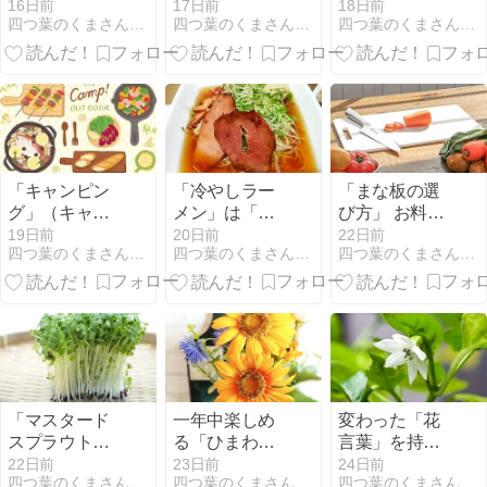
入で作品が探
しゃぶ」の正
ン」薬味の利
16日前
17日前
18日前
四つ葉のくまさんの癒しのお花、時々お料理日記
四つ葉のくまさんの癒しのお花、時々お料理日記
四つ葉のくまさんの癒しのお花、時々お料理日記
しやすくなり
しい作り方
いたさっぱり
ました
した味わいで
す
「キャンピン
「冷やしラー
「まな板の選
グ」（キャン
メン」は「冷
び方」 お料理
プ）で特別な
やし中華」と
上手になるた
19日前
20日前
22日前
四つ葉のくまさんの癒しのお花、時々お料理日記
四つ葉のくまさんの癒しのお花、時々お料理日記
四つ葉のくまさんの癒しのお花、時々お料理日記
体験を 楽しみ
別物の「ご当
めの超基本
な「キャンプ
地グルメ」
飯」
「マスタード
一年中楽しめ
変わった「花
スプラウト」
る「ひまわ
言葉」を持つ
肉料理のベス
り」をお届け
草花たち「ピ
22日前
23日前
24日前
四つ葉のくまさんの癒しのお花、時々お料理日記
四つ葉のくまさんの癒しのお花、時々お料理日記
四つ葉のくまさんの癒しのお花、時々お料理日記
トパートナー
今月の作品た
ーマン」 海か