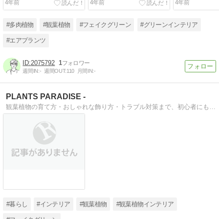
4年前
4年前
4年前
物】
す【観葉植物】
#多肉植物
#観葉植物
#フェイクグリーン
#グリーンインテリア
#エアプランツ
2075792
1
週間IN:
-
週間OUT:
110
月間IN:
-
PLANTS PARADISE -
観葉植物の育て方・おしゃれな飾り方・トラブル対策まで、初心者にもわかりやすく解説しています。枯らさないコツやおすすめ品種など、日々のグリーンライフがもっと楽しくなる情報を発信中！
#暮らし
#インテリア
#観葉植物
#観葉植物インテリア