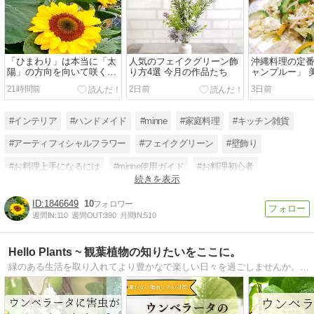
「ひまわり」は本当に「太
人気のフェイクグリーン飾
沖縄料理の定
陽」の方向を向いて咲くの
り方4選 今月の作品たち
ャンプルー」 
か？
21時間前
2日前
3日前
#インテリア
#ハンドメイド
#minne
#家庭料理
#キッチン雑貨
#アーティフィシャルフラワー
#フェイクグリーン
#壁飾り
#お料理上手になるには
#minne使用ガイド
#お料理初心者
続きを表示
#お花やグリーン
1846649
10
週間IN:
110
週間OUT:
390
月間IN:
510
Hello Plants ~ 観葉植物の知りたいをここに。
緑のある生活を取り入れてより豊かなで楽しい日々を過ごしませんか。Hello Plantsでは観葉植物選びのヒントになる知識や育てる上でのポイントやコツを紹介しています！あなたや大事な人のお気に入りが見つかりますように＊＊＊