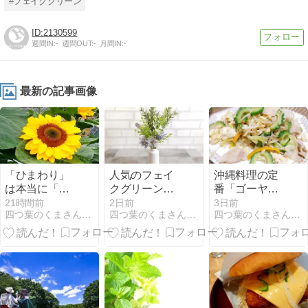
#フェイクグリーン
2130599
週間IN:
-
週間OUT:
-
月間IN:
-
最新の記事画像
「ひまわり」
人気のフェイ
沖縄料理の定
は本当に「太
クグリーン飾
番「ゴーヤチ
陽」の方向を
り方4選 今月
ャンプルー」
21時間前
2日前
3日前
四つ葉のくまさんの癒しのお花、時々お料理日記
四つ葉のくまさんの癒しのお花、時々お料理日記
四つ葉のくまさんの癒しのお花、時々お料理日記
向いて咲くの
の作品たち
美味しい苦味
か？