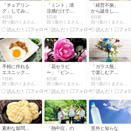
「チェアリン
「ミント」清
「経営不振」
グ」してみま
涼感だけでは
から誕生した
せんか？ 日常
ない 「ハー
「フィッシュ
4日前
5日前
6日前
四つ葉のくまさんの癒しのお花、時々お料理日記
四つ葉のくまさんの癒しのお花、時々お料理日記
四つ葉のくまさんの癒しのお花、時々お料理日記
からの「小さ
ブ」の上手な
バーガー」の
なトリップ」
使い方
話
手軽に作れる
「花セラピ
「ガラス瓶」
エスニック料
ー」「ピンク
で楽しむアー
理「ナシゴレ
のお花」 優し
ティフィシャ
7日前
8日前
9日前
四つ葉のくまさんの癒しのお花、時々お料理日記
四つ葉のくまさんの癒しのお花、時々お料理日記
四つ葉のくまさんの癒しのお花、時々お料理日記
ン」 食欲が落
さに溢れ美容
ルフラワー 今
ちている時に
効果を高める
月の作品たち
もおすすめ
素朴な疑問…
「熱中症」の
意外と知らな