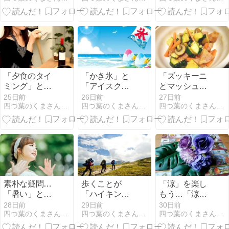
発芽野菜のち
ち
らもたらされ
から
た「楽園の珊
瑚」
「夕食のタイ
「かき氷」と
「ズッキーニ
ミング」と
「アイスクリ
とマッシュル
「お酒」のた
ーム」の境界
ームのマヨ炒
25日前
26日前
27日前
四つ葉のくまさんの癒しのお花、時々お料理日記
四つ葉のくまさんの癒しのお花、時々お料理日記
四つ葉のくまさんの癒しのお花、時々お料理日記
しなみ 「時間
線 「アイス」
め」あともう
別身体コンデ
の分類の話
一品の「小
ィショニン
鉢」
グ」
素朴な疑問…
歩くことが
「涼」を楽し
「暑い」と
「ハイキン
もう…「涼し
「イライラす
グ」の本質 無
気な雰囲気」
28日前
29日前
30日前
四つ葉のくまさんの癒しのお花、時々お料理日記
四つ葉のくまさんの癒しのお花、時々お料理日記
四つ葉のくまさんの癒しのお花、時々お料理日記
る」理由
理のない計画
を飾ろう 今月
で
の作品たち