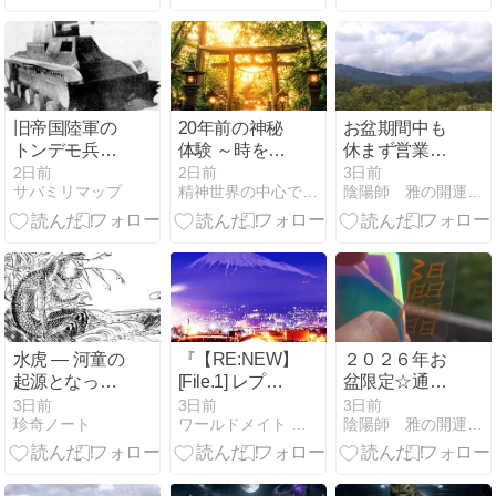
旧帝国陸軍の
20年前の神秘
お盆期間中も
トンデモ兵
体験 ～時を超
休まず営業し
器！空飛ぶ特
える導き～
ております☆
2日前
2日前
3日前
サバミリマップ
精神世界の中心でブレイクダンスを踊る
陰陽師 雅の開運 夢の叶え方
三号戦車
水虎 ― 河童の
『【RE:NEW】
２０２６年お
起源となった
[File.1] レプテ
盆限定☆通天
中国の水怪 ―
ィリアン会合
符 透明清め包
3日前
3日前
3日前
珍奇ノート
ワールドメイト 和魂
陰陽師 雅の開運 夢の叶え方
記録～ラケル
みﾐﾆｶｰﾄﾞﾀｲﾌﾟ
タ・ファイル
「輝くﾚｲﾝﾎﾞｰ
日本語訳』
仕様」