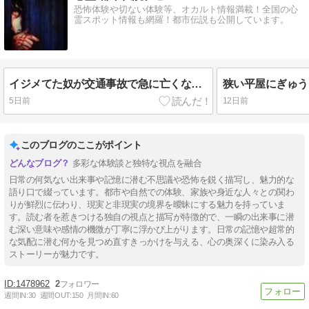
恐怖体験や切ない体験等、オカルト情報満載！全国の心
霊スポット情報も網羅！都市伝説も公開しています。
イジメてた奴が交通事故で急に亡くなってね謝れてないんだよ～
5日前
12日前
このブログのここがポイント
多彩な体験談と独特な視点を融合
日常の何気ない出来事や記憶に潜む不思議や恐怖を鋭く描写し、魅力的な
語り口で綴っています。都市や自然での体験、家族や身近な人々との関わ
りが鮮烈に伝わり、現実と非現実の境界を曖昧にする魅力を持っていま
す。読む者を惹きつける独自の視点と描写が特徴的で、一瞬の出来事に潜
む深い意味や感情の機微が丁寧に浮かび上がります。日常の記憶や超常的
な気配に潜む何かを見つめ直すきっかけを与える、心の奥深くに染み入る
ストーリーが魅力です。
1478962
2
週間IN:
30
週間OUT:
150
月間IN:
60