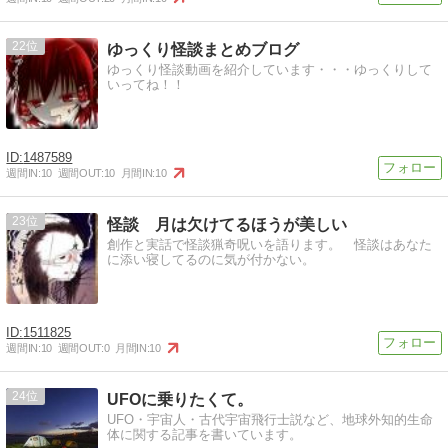
22
ゆっくり怪談まとめブログ
ゆっくり怪談動画を紹介しています・・・ゆっくりして
いってね！！
1487589
週間IN:
10
週間OUT:
10
月間IN:
10
23
怪談 月は欠けてるほうが美しい
創作と実話で怪談猟奇呪いを語ります。 怪談はあなた
に添い寝してるのに気が付かない。
1511825
週間IN:
10
週間OUT:
0
月間IN:
10
24
UFOに乗りたくて。
UFO・宇宙人・古代宇宙飛行士説など、地球外知的生命
体に関する記事を書いています。