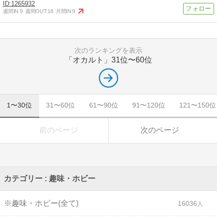
1265932
週間IN:
9
週間OUT:
18
月間IN:
9
次のランキングを表示
「オカルト」
31位〜60位
1〜30位
31〜60位
61〜90位
91〜120位
121〜150位
前のページ
次のページ
カテゴリー : 趣味・ホビー
※趣味・ホビー(全て)
16036