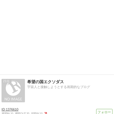
21
希望の国エクソダス
宇宙人と接触しようとする画期的なブログ
1376610
週間IN:
10
週間OUT:
20
月間IN:
10