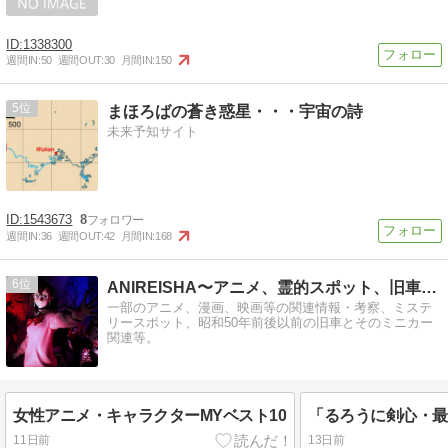
1338300
週間IN:
50
週間OUT:
30
月間IN:
150
5
まほろばの蒼き惑星・・・宇宙の詩
未来予知サイト
1543673
8
週間IN:
36
週間OUT:
42
月間IN:
168
6
ANIREISHA〜アニメ、霊的スポット、旧車等〜
一部のアニメ、漫画、映画等の関連情報・考察、ミステ
リースポット、昭和50年前後以前の旧車とそのミニカー
関連等。
女性アニメ・キャラクターMYベスト10
11日前
13日前