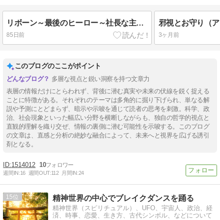
リボーン～最後のヒーロー～社長な主人公はコロナウィルスを信じていなかった
85日前
3ヶ月前
このブログのここがポイント
多層な視点と鋭い洞察を持つ文章力
表層の情報だけにとらわれず、背後に潜む真実や未来の伏線を鋭く捉える
ことに特徴がある。それぞれのテーマは多角的に掘り下げられ、単なる解
説や予測にとどまらず、暗示や示唆を通じて読者の思考を刺激。科学、政
治、社会現象といった幅広い分野を横断しながらも、独自の哲学的視点と
直観的理解を織り交ぜ、情報の裏側に潜む可能性を示唆する。このブログ
の文章は、直感と分析の絶妙な融合によって、未来へと視界を広げる誘引
剤となる。
1514012
10
週間IN:
16
週間OUT:
112
月間IN:
24
15
精神世界の中心でブレイクダンスを踊る
精神世界（スピリチュアル）、UFO、宇宙人、政治、経
済、時事、恋愛、生き方、古代シンボル、などについて