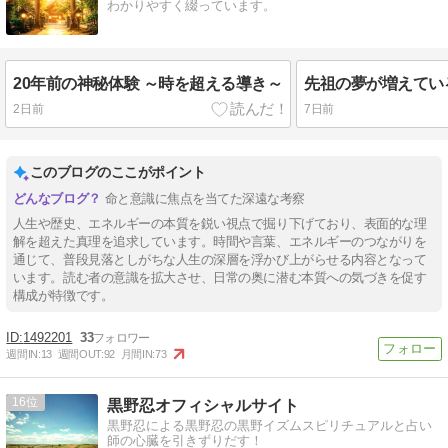
わかりやすく綴っています。
20年前の神秘体験 ～時を超える導き～
2日前
7日前
このブログのここがポイント
命と意識に焦点を当てた深遠な考察
人生や歴史、エネルギーの本質を鋭い視点で掘り下げており、表面的な理
解を超えた真理を追求しています。時間や言葉、エネルギーのつながりを
通じて、普段見落としがちな人生の深層を浮かび上がらせる内容となって
います。読む者の意識を拡大させ、日常の奥に潜む本質への気づきを促す
構成が特徴です。
1492201
33
週間IN:
13
週間OUT:
92
月間IN:
73
16
黒野忍オフィシャルサイト
黒野忍による黒野忍の黒野イズムスピリチュアルと占い
師の心臓を引きずりだす！