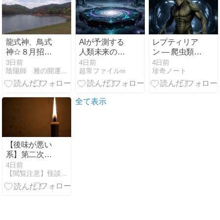
龍式神、鳥式
AIが予測する
レプティリア
神☆８月招神
人類未来の真
ン ― 爬虫類人
ご祈祷分を追
相
型のエイリア
3日前
4日前
4日前
陰陽師 雅の開運 夢の叶え方
超常ファイル∞
珍奇ノート
加しました
ン ―
（8/23受付締
め切りです）
全て表示
【後味が悪い
系】第二次世
界大戦末期、
4日前
【閲覧注意】怪談の森【怖い話まとめ】
ドイツの強制
収容所が連合
国によって解
放されたと
き、 助け出さ