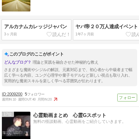
アルカナムカレッジジャパン
ヤバ帝２０万人達成イベント
3ヶ月前
1年7ヶ月前
このブログのここがポイント
理論と実践を融合させた神秘的な教え
さまざまな魔術やシジルの解説、元素対応まで、初心者から中級者まで幅
広く学べる内容。ユング心理学や量子モデルなど新しい視点も取り入れ、
実用的な魔術スキルを楽しく学べる雰囲気が伝わります。
2009200
5
週間IN:
10
週間OUT:
40
月間IN:
20
17
心霊動画まとめ 心霊Gスポット
無料の怪談動画、心霊動画をご紹介していきます。