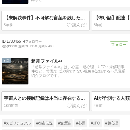
【未解決事件】不可解な言葉を残したまま亡くなった事件2選【武藤友加さん行方不明事件】
【怖い話】配達【
5年前
5年前
1780455
4
週間IN:
210
週間OUT:
150
月間IN:
400
2
超常ファイル∞
「超常ファイル∞」は、心霊・超心理・UFO・未解明事
件など、常識では説明できない現象を記録する不思議系
紹介ブログです。
宇宙人との接触記録は本当に存在するのか
AIが予測する人
18時間前
4日前
#スピリチュアル
#都市伝説
#陰謀論
#心霊
#UFO
#超心理