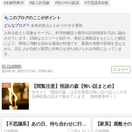
#未解明事件
#超人的現象
#世の中の超謎
#不思議系全般
このブログのここがポイント
多角的視点とわかりやすさ重視
人知を超えた現象をテーマに、科学的解説と都市伝説的側面を巧みに融合
させています。詳細なエピソード紹介や、身近な体験談をもとにした解説
により、興味と理解を深める構成が特徴です。最新の考察や実例を交えな
がら、読む人が自然と疑問と好奇心を持ち続けられる内容になっていま
す。
2140880
週間IN:
96
週間OUT:
544
月間IN:
480
3
【閲覧注意】怪談の森【怖い話まとめ】
当サイト「怪談の森」は古今東西の怖い話〜ほっこりす
る神様系の話まで集めています。 随時更新中！！
【不思議系】あの日、待ち合わせに行っていたら私は消えていた
21時間前
21時間前