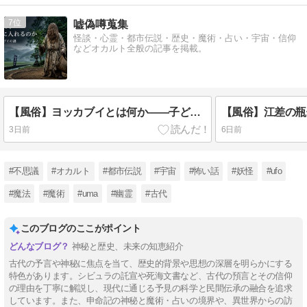
れた生存者の
多くは飢えて
7
嘘偽噂蒐集
死ぬ寸前だっ
怪談・心霊・都市伝説・歴史・魔術・占い・宇宙・信仰
たんだけ
などオカルト全般の記事を掲載。
ど、、、
【風俗】ヨッカブイとは何か――子どもをカマスへ入れる水神祭と高橋十八度踊り【鹿児島県】
3日前
6日前
#不思議
#オカルト
#都市伝説
#宇宙
#怖い話
#妖怪
#ufo
#魔法
#魔術
#uma
#幽霊
#古代
このブログのここがポイント
神秘と歴史、未来の知恵紹介
古代の予言や神秘に焦点を当て、歴史的背景や思想の深層を明らかにする
特色があります。シビュラの託宣や死海文書など、古代の預言とその信仰
の理由を丁寧に解説し、現代に通じる予見の科学と民間伝承の融合を追求
しています。また、申命記の神秘と魔術・占いの境界や、異世界からの訪