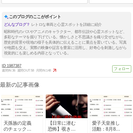
このブログのここがポイント
レトロな車両と心霊スポットを詳細に紹介
昭和時代のバスやアニメのキャラクター、都市伝説や心霊スポットなど、
多彩なテーマを掘り下げている。懐かしさと不思議さを織り交ぜながら、
歴史的背景や現地の様子を具体的に伝えることに重点を置いている。写真
や地図も交え、実際の映像や証言を豊富に活用し、好奇心を刺激しながら
視覚的にも楽しめる内容となっている。
1987387
週間IN:
36
週間OUT:
58
月間IN:
148
最新の記事画像
天孫族の定義
【日常に潜む
愛子天皇推し
のチェックポ
恐怖】覗きの
活動：8月8日