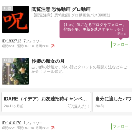
10
閲覧注意 恐怖動画 グロ動画
【閲覧注意】恐怖動画 グロ動画集パス390831
【Tips】気になるブログをフォロー。

登録不要。更新を逃さずキャッチ！
閉じる
1832713
7
週間IN:
30
週間OUT:
50
月間IN:
40
11
沙姫の魔女の月
占い師の沙姫が、怖い話とタロットの展開方法などをご
紹介！メール鑑定。
IDARE（イデア）お友達招待キャンペーン9/7(木)23:59まで急げ！
2年11ヶ月前
3年前
1416170
1
週間IN:
25
週間OUT:
40
月間IN:
25