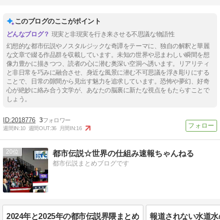
このブログのここがポイント
現実と非現実を行き来させる不思議な物語性
幻想的な都市伝説やノスタルジックな奇譚をテーマに、独自の解釈と華麗
な文章で綴る作品群を収載しています。未知の世界や忌まわしい瞬間を想
像力豊かに描きつつ、読者の心に潜む奥深い空洞へ誘います。リアリティ
と非日常を巧みに融合させ、身近な風景に潜む不可思議を浮き彫りにする
ことで、日常の隙間から見出す魅力を追求しています。恐怖や夢幻、好奇
心が絶妙に絡み合う文学が、あなたの脳裏に新たな視点をもたらすことで
しょう。
2018776
3
週間IN:
10
週間OUT:
36
月間IN:
16
20
都市伝説☆世界の仕組み速報ちゃんねる
都市伝説まとめブログです
2024年と2025年の都市伝説界隈まとめ
報道されない水道水