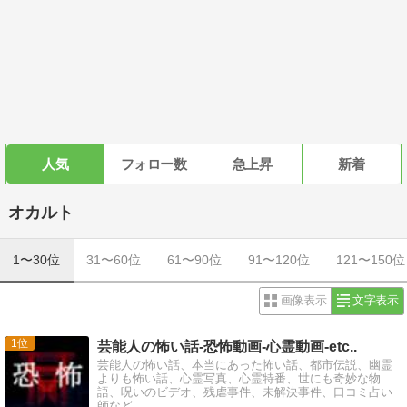
人気
フォロー数
急上昇
新着
オカルト
1〜30位
31〜60位
61〜90位
91〜120位
121〜150位
画像表示
文字表示
1
芸能人の怖い話-恐怖動画-心霊動画-etc..
芸能人の怖い話、本当にあった怖い話、都市伝説、幽霊
よりも怖い話、心霊写真、心霊特番、世にも奇妙な物
語、呪いのビデオ、残虐事件、未解決事件、口コミ占い
師など