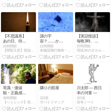
方を解説！
【不思議系】
謎の宇
【実話怪談】
あの日、待ち
宙？……かど
毎晩3時、玄
合わせに行っ
こかの映像！
関のドアノブ
21時間前
21時間前
27時間前
【閲覧注意】怪談の森【怖い話まとめ】
未確認飛行物体・地球外知的生命体
現役JKのオカルト秘忘録
ていたら私は
を回す「誰
消えていた
か」…管理会
社が最後まで
隠した団地の
恐怖
常識・価値
隣りの部屋
川太郎 ― 西日
観・正義感・
本の河童 ―
倫理観？ イラ
2日前
35時間前
2日前
サバミリマップ
【へミシンク】初心者でも３カ月でブレイクできる！
珍奇ノート
ネ！