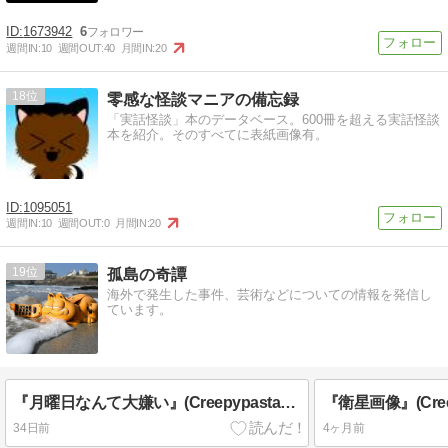
1673942
6
週間IN:
10
週間OUT:
40
月間IN:
20
18
零感な怪談マニアの備忘録
「実話怪談」本のデータベース。600冊を超える実話怪談
本を紹介。そのすべてに表紙画像有。
1095051
週間IN:
10
週間OUT:
0
月間IN:
20
19
孤島の奇譚
海外で発生した事件、芸術などについての情報を発信し
ています。
『月曜日なんて大嫌い』(Creepypasta私家訳、原題“I Hate Mondays”)
34日前
4ヶ月前