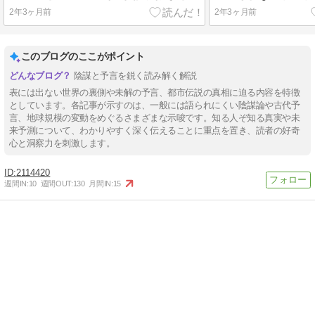
2年3ヶ月前
2年3ヶ月前
このブログのここがポイント
陰謀と予言を鋭く読み解く解説
表には出ない世界の裏側や未解の予言、都市伝説の真相に迫る内容を特徴
としています。各記事が示すのは、一般には語られにくい陰謀論や古代予
言、地球規模の変動をめぐるさまざまな示唆です。知る人ぞ知る真実や未
来予測について、わかりやすく深く伝えることに重点を置き、読者の好奇
心と洞察力を刺激します。
2114420
週間IN:
10
週間OUT:
130
月間IN:
15