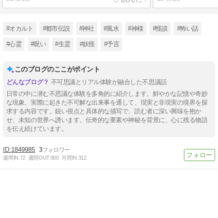
#オカルト
#都市伝説
#神社
#風水
#神様
#怪談
#怖い話
#心霊
#呪い
#生霊
#妖怪
#予言
このブログのここがポイント
不可思議とリアル体験が融合した不思議話
日常の中に潜む不思議な体験を多角的に紹介します。鮮やかな記憶や奇妙
な現象、実際に起きた不可解な出来事を通して、現実と非現実の境界を探
求する内容です。鋭い視点と具体的な描写で、読む者に深い興味を抱か
せ、未知の世界へ誘います。伝奇的な要素や神秘を背景に、心に残る物語
を伝え続けています。
1849985
3
週間IN:
72
週間OUT:
900
月間IN:
312