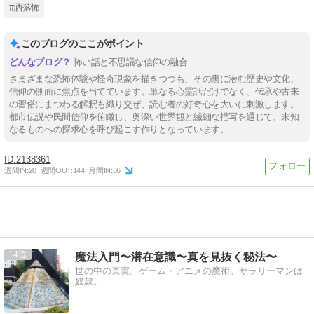
#洒落怖
このブログのここがポイント
怖い話と不思議な信仰の融合
さまざまな恐怖体験や怪奇現象を描きつつも、その裏に潜む歴史や文化、
信仰の側面に焦点を当てています。単なる心霊話だけでなく、伝承や古来
の習俗にまつわる解釈も織り交ぜ、読む者の好奇心を大いに刺激します。
都市伝説や民間信仰を俯瞰し、奥深い世界観と繊細な描写を通じて、未知
なるものへの探求心を呼び起こす作りとなっています。
2138361
週間IN:
20
週間OUT:
144
月間IN:
56
14
魔法入門〜潜在意識〜真を見抜く秘法〜
世の中の真実。ゲーム・アニメの魔術。サラリーマンは
奴隷。