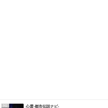
9
心霊-都市伝説ナビ-