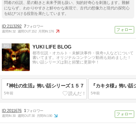
問者の伝説、星の動きと未来予測も扱い、知的好奇心を刺激します。難解
にならず、わかりやすさと鮮やかな表現で、古代の想像力と現代の探究心
を結びつける役割を果たしています。
2113292
7
週間IN:
32
週間OUT:
152
月間IN:
176
8
YUKI LIFE BLOG
都市伝説・オカルト・未解決事件・猟奇○人などについて
書いてます。オリジナルコンテンツ動画も始めました！
怖い話シリーズは割と頻繁に更新中！
『神社の生活』怖い話シリーズ１５７
『カキタ様』怖い話
5年前
5年前
2011676
1
週間IN:
30
週間OUT:
30
月間IN:
190