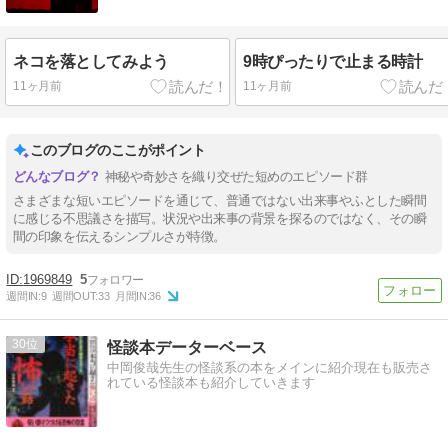
ネコを落としてみよう
9時ぴったりで止まる時計
11ヶ月前
11ヶ月前
このブログのここがポイント
神秘や奇妙さを織り交ぜた短めのエピソード群
さまざまな短いエピソードを通じて、普通ではない出来事やふとした瞬間
に感じる不思議さを描写。状況や出来事の背景を探るのではなく、その瞬
間の印象を伝えるシンプルさが特徴。
1969849
5
週間IN:
9
週間OUT:
33
月間IN:
36
30
怪談本データーベース
中岡俊哉先生の怪談系の本をメインに紹介現在も販売さ
れている怪談本も紹介していきます