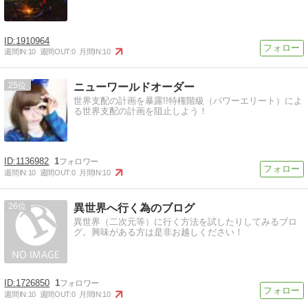
1910964
週間IN:
10
週間OUT:
0
月間IN:
10
25
ニューワールドオーダー
世界支配の計画を暴露!!特権階級（パワーエリート）によ
る世界支配の計画を阻止しよう！
1136982
1
週間IN:
10
週間OUT:
0
月間IN:
10
26
異世界へ行く為のブログ
異世界（二次元等）に行く方法を試したりしてみるブロ
グ。興味がある方は是非お越しください！
1726850
1
週間IN:
10
週間OUT:
0
月間IN:
10