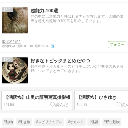
12
超能力-100選
世の中には超能力と呼ばれる力が存在します。人間の限
界を超えた超能力100選を紹介しています。
2044644
週間IN:
24
週間OUT:
40
月間IN:
136
13
好きなトピックまとめたやつ
野生生物・オカルト・スピリチュアルなど興味のある分
野についてまとめていきます。
【洒落怖】山奥の証明写真撮影機
【洒落怖】ひさゆき
14日前
15日前
#動物
#生き物
#スピリチュアル
#オカルト
#怪談
#野生動物