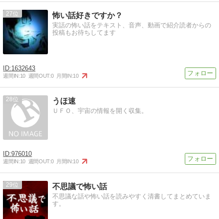
27
怖い話好きですか？
実話の怖い話をテキスト、音声、動画で紹介読者からの
投稿もお待ちしてます
1632643
週間IN:
10
週間OUT:
0
月間IN:
10
28
うほ速
ＵＦＯ、宇宙の情報を開く収集。
976010
週間IN:
10
週間OUT:
0
月間IN:
10
29
不思議で怖い話
不思議な話や怖い話を読みやすく清書してまとめていま
す。