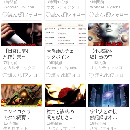
イントに対す
犯人
のデモは、墓
1時間前
3時間40分前
5時間前
Wonder_Ryuchanの大人の日記
オカルティックコネクト
Wonder_Ryuchanの大人の日記
る反証につい
穴掘る活動
て
【日常に潜む
天孫族のチェ
【不思議体
恐怖】乗車率
ックポイント
験】壺の中に
１００％くら
は学際的査読
吸い込まれる
7時間前
10時間前
11時間前
オカルティックコネクト
Wonder_Ryuchanの大人の日記
オカルティックコネクト
いの車内でカ
にも耐えられ
ように消えた
ッターを
る！誰が調査
しても再現で
きるからね
ニジイロクワ
権力と謀略の
宇宙人との接
ガタの飼育方
闇を感じさせ
触記録は本当
法！必要なも
る5の事件
に存在するの
15時間前
15時間前
18時間前
生き物ネット
サバミリマップ
超常ファイル∞
のや餌・飼い
か