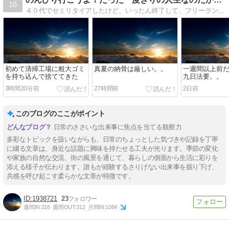
16
４０代でセミリタイアしたけど、いったん終了して、フリーランスとして働きだしたおじさんの妻と子供達との日常を綴ります。
初めて清掃工場に粗大ゴミ
真夏の納骨は厳しい。。
一週間以上前
を持ち込んで捨ててきた
九日法要。。
3時間20分前
27時間前
2日前
このブログのここがポイント
日常のささいな出来事に焦点を当てる観察力
多彩なトピックを扱いながらも、日常のちょっとした気づきや記録を丁寧
に綴る文章は、身近な話題に興味を持たせる工夫が光ります。季節の変化
や家族の自然な交流、街の風景を通じて、暮らしの側面から生活に彩りを
添える様子が伝わります。誰もが経験するさりげない出来事を掘り下げ、
共感を呼び起こす柔らかな文章が特徴です。
1938721
23
週間IN:
216
週間OUT:
312
月間IN:
1084