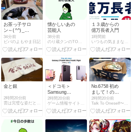
お茶っ子サロ
懐かしいあの
１３歳からの
ン～( ^^) _旦
芸能人
億万長者入門
~~
34分前
38分前
1時間前
ビバのよもやま日記
のり蔵クンのTODAYブログ
いつもの気ままな日々
金と銀
＜ドコモ＞
No.6758 初め
Samsung
まして！の広
Galaxy
島県・・・そ
2時間20分前
2時間20分前
2時間20分前
雲は完璧な姿だと思う。。
ゲーム情報サイト「SQOOL.NET」のブログコーナーです。
Talk To Oneself〜マウスのひとりごと〜
「Samsung
の
Galaxy Z
16・・・・・・
Fold8 Ultra |
宮島の厳島神
Fold8 | Flip8」
社へ！
本日発売
7・・・「牡