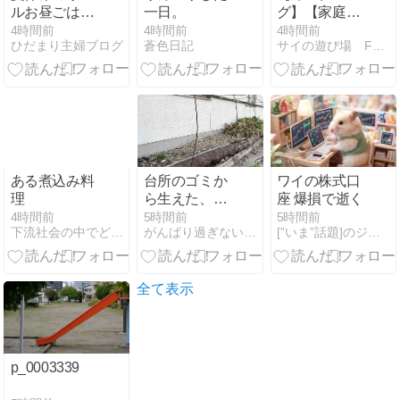
で無事に解
ルお昼ごはん
一日。
グ】【家庭菜
決！今日はリ
日記
園】都プリン
4時間前
4時間前
4時間前
ンゴや食パ
ひだまり主婦ブログ
蒼色日記
サイの遊び場 Family Life
スを・・・収
ン、ミニトマ
穫しました
ト、ポテトサ
ラダと、差し
入れを沢山い
ただいた1日
でした＼(^o^)
／
ある煮込み料
台所のゴミか
ワイの株式口
理
ら生えた、カ
座 爆損で逝く
ボチャ収穫！
4時間前
5時間前
5時間前
下流社会の中でどう生き抜くのか
がんばり過ぎないでよ！
[”いま”話題]のジャンル速報スペシャルまとめ
全て表示
p_0003339