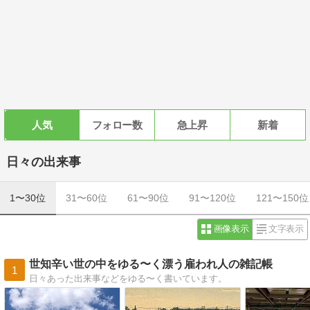
人気
フォロー数
急上昇
新着
日々の出来事
1〜30位
31〜60位
61〜90位
91〜120位
121〜150位
画像表示
文字表示
世知辛い世の中をゆる〜く漂う雇われ人の雑記帳
1
日々あった出来事などをゆる〜く書いています。