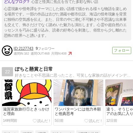
心霊と怪異に焦点を当てた多彩な怖い話
心霊現象や怪奇譚をテーマにした鋭い語感で描かれる様々な物語を楽しめ
る場所です。一部の作品は古びた酒蔵や都市伝説、海辺の怪奇現象を背景
に独特の空気感を伝え、また、日常の中に潜む不可解さや不思議な出来事
も交えて、怖さだけでなく謎めいた魅力も演出します。心霊や超自然のエ
ッセンスを巧みに盛り込み、読者の好奇心を刺激し、俗世から少し離れた
恐怖の世界へと誘います。
2127743
9
週間IN:
162
週間OUT:
468
月間IN:
408
ぽちと懸賞と日常
22
好きなことや不思議に思ったこと、可笑しな家族の話がメインディッシュ。なかなか当たらない懸賞＆モニターは付け合わせになりつつありますが...下手なイラストも交えて不定期ですが更新中です。
滋賀家族旅行①ときっかけ
ワンパターンには他力本願
違う、そうじ
と理由
と他責思考
アのお気に入
14時間前
5日前
12日前