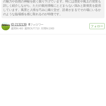
の魅力や自然の神秘を鋭く掘り下げています。時には歴史や風土の背景も
詳しく紹介しながら、ただの観光情報にとどまらない深みと新発見を提供
しています。風景と人情を巧みに織り交ぜ、読者がまるでその場にいるか
のような臨場感を感じ取れるのが特徴です。
2132139
8
週間IN:
400
週間OUT:
710
月間IN:
1900