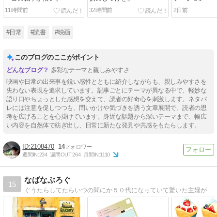
11時間前
32時間前
2日前
#日常
#読書
#映画
このブログのここがポイント
多彩なテーマと親しみやすさ
映画や日常の出来事を鋭い感性とともに紹介しながらも、親しみやすさを
失わない表現を追求しています。記事ごとにテーマが異なる中で、軽妙な
語り口やちょっとした感想を交えて、読者の好奇心を刺激します。ネタバ
レには注意を促しつつも、問いかけや気づきを誘う文章展開で、読者の思
考を広げることを心掛けています。身近な話題から深いテーマまで、幅広
い内容を自然体で紡ぎ出し、日常に新たな発見や共感をもたらします。
2108470
14
週間IN:
234
週間OUT:
264
月間IN:
1110
なばなぶろぐ
15
ぐうたらしてたらいつの間にか５０代になっていて驚いた主婦が、あれこれ考えてみたり見直してみる日々の暮らしのブログ