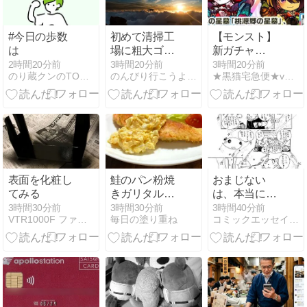
蠣屋」の「牡
蠣グラタン」
を恐る恐る食
#今日の歩数
初めて清掃工
【モンスト】
べてみ
は
場に粗大ゴミ
新ガチャ
た！！・・・
を持ち込んで
「彩・獣神
2時間20分前
3時間20分前
3時間20分前
2026/8/7
のり蔵クンのTODAYブログ
のんびり行こうよ！たった一度きりの人生なのだから、後悔しな…
★黒猫宅急便★ver.４
捨ててきた
祭」 新限定キ
ャラ：カーミ
ラ、ツクモ 使
ってみた！
【モンスト公
式】
表面を化粧し
鮭のパン粉焼
おまじない
てみる
きガリタルタ
は、本当に効
ル
果があるんで
3時間30分前
3時間30分前
3時間40分前
VTR1000F ファイアーストーム 日記帳
毎日の塗り重ね
コミックエッセイ365
すぅ！ (341)