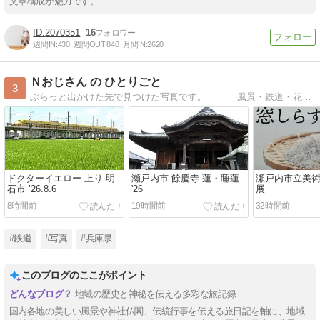
文章構成が魅力です。
2070351
16
週間IN:
430
週間OUT:
840
月間IN:
2620
Ｎおじさん の ひとりごと
3
ぶらっと出かけた先で見つけた写真です。 風景・鉄道・花・空・イベント・・・
ドクターイエロー 上り 明
瀬戸内市 餘慶寺 蓮・睡蓮
瀬戸内市立美術
石市 ’26.8.6
'26
展
8時間前
19時間前
32時間前
#鉄道
#写真
#兵庫県
このブログのここがポイント
地域の歴史と神秘を伝える多彩な旅記録
国内各地の美しい風景や神社仏閣、伝統行事を伝える旅日記を軸に、地域