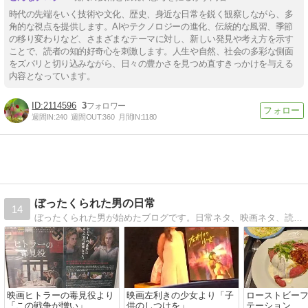
時代の先端をいく技術や文化、歴史、身近な日常を鋭く観察しながら、多
角的な視点を提供します。AIやテクノロジーの進化、伝統的な風習、季節
の移り変わりなど、さまざまなテーマに対し、新しい発見や考え方を示す
ことで、読者の知的好奇心を刺激します。人生や自然、社会の多彩な側面
をズバリと切り込みながら、日々の豊かさを見つめ直すきっかけを与える
内容となっています。
2114596
3
週間IN:
240
週間OUT:
360
月間IN:
1180
ぼったくられた男の日常
14
ぼったくられた男が始めたブログです。日常ネタ、映画ネタ、読書ネタを投稿しています！
映画ヒトラーの毒見役より
映画左利きの少女より「子
ローストビー
「この戦争が憎い」
供のしつけを」
テーション