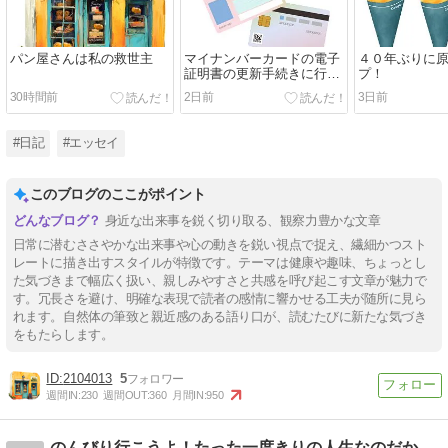
パン屋さんは私の救世主
マイナンバーカードの電子
４０年ぶりに
証明書の更新手続きに行っ
プ！
たよ～
30時間前
2日前
3日前
#日記
#エッセイ
このブログのここがポイント
身近な出来事を鋭く切り取る、観察力豊かな文章
日常に潜むささやかな出来事や心の動きを鋭い視点で捉え、繊細かつスト
レートに描き出すスタイルが特徴です。テーマは健康や趣味、ちょっとし
た気づきまで幅広く扱い、親しみやすさと共感を呼び起こす文章が魅力で
す。冗長さを避け、明確な表現で読者の感情に響かせる工夫が随所に見ら
れます。自然体の筆致と親近感のある語り口が、読むたびに新たな気づき
をもたらします。
2104013
5
週間IN:
230
週間OUT:
360
月間IN:
950
のんびり行こうよ！たった一度きりの人生なのだから、後悔しな…