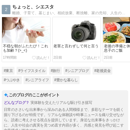
ちょっと、シエスタ
2
離婚、子育て、墓じまい、相続放棄、断捨離、家の売却、人生の大仕事が終わりシンプルで毎日お昼寝できる暮らしを送りたい61歳、元おひとりさまブログ。
不穏な朝がふたたび！これ
老害と言わずして何と言う
老後の準備と
も加齢？(>_<)
息子のご飯
17時間前
2日前
2日前
#東京
#ライフスタイル
#旅行
#シニアブログ
#老後資金
#つぶやき
#シニアライフ
#豊かな暮らし
このブログのここがポイント
実体験を交えたリアルな駆け引き描写
日常のささいな出来事から深みのある人間模様まで、多彩なテーマを鋭く
掘り下げるのが特長です。リアルな体験談や時事ニュースを織り交ぜなが
ら、読者に考えさせる視点を提供しています。身近な出来事をきっかけ
に、人生や社会の真実を見つめ直す内容が多く、共感と発見を呼び起こす