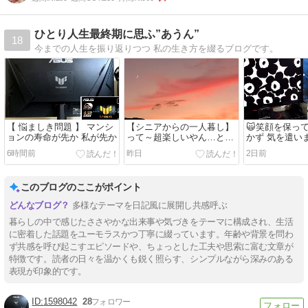
ひとり人生最終期に思ふ”あうん”
18
今までの人生を振り返りつつ 私の生き方を綴るブログです。
【 悩ましき問題 】 マンシ
【シニアからの一人暮し】
🙀笑顔を保っ
ョンの寿命が先か 私が先か
って～超楽しいやん…と思
かず 気を遣い
って始めたのがこのブロ
れるばかり。
6時間前
昨日
2日前
グ。
このブログのここがポイント
多様なテーマを日記風に展開し共感呼ぶ
暮らしの中で感じたささやかな出来事や気づきをテーマに構成され、生活
に密着した話題をユーモラスかつ丁寧に綴っています。年齢や背景を問わ
ず共感を呼び起こすエピソードや、ちょっとした工夫や思索に富む文章が
特徴です。読者の日々を温かくも鋭く照らす、シンプルながら深みのある
表現が印象的です。
1598042
28