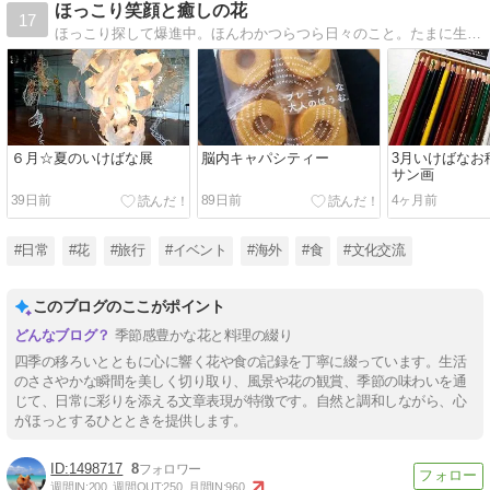
ほっこり笑顔と癒しの花
17
ほっこり探して爆進中。ほんわかつらつら日々のこと。たまに生け花でてきます。
６月☆夏のいけばな展
脳内キャパシティー
3月いけばなお
サン画
39日前
89日前
4ヶ月前
#日常
#花
#旅行
#イベント
#海外
#食
#文化交流
このブログのここがポイント
季節感豊かな花と料理の綴り
四季の移ろいとともに心に響く花や食の記録を丁寧に綴っています。生活
のささやかな瞬間を美しく切り取り、風景や花の観賞、季節の味わいを通
じて、日常に彩りを添える文章表現が特徴です。自然と調和しながら、心
がほっとするひとときを提供します。
1498717
8
週間IN:
200
週間OUT:
250
月間IN:
960