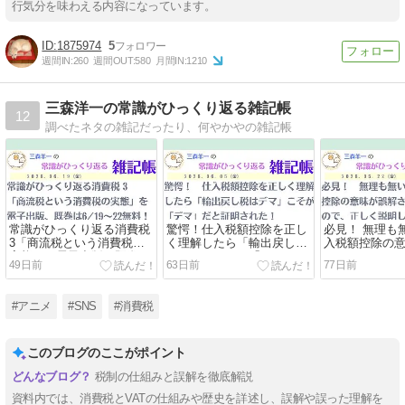
行気分を味わえる内容になっています。
1875974
5
週間IN:
260
週間OUT:
580
月間IN:
1210
三森洋一の常識がひっくり返る雑記帳
12
調べたネタの雑記だったり、何やかやの雑記帳
常識がひっくり返る消費税
驚愕！仕入税額控除を正し
必見！ 無理も
3「商流税という消費税の
く理解したら「輸出戻し税
入税額控除の
実態」を電子出版、既巻は
はデマ」こそが「デマ」だ
れまくってい
49日前
63日前
77日前
6/19～22無料！
と証明された！
く説明してみ
#アニメ
#SNS
#消費税
このブログのここがポイント
税制の仕組みと誤解を徹底解説
資料内では、消費税とVATの仕組みや歴史を詳述し、誤解や誤った理解を