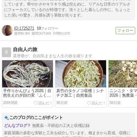
しています。華やかさやキラキラ感は控えめに、リアルな日常のリアルさ
にフォーカスしているのが特徴です。淡々とした暮らしの中に、ちょっと
した笑いや驚き、共感を誘う筆致が光ります。
1725271
10
週間IN:
300
週間OUT:
660
月間IN:
1270
自由人の旅
8
還暦爺が、自由気ままな人生の旅を綴ります
手作りかんぴょう2026｜自
真竹のタケノコ収穫｜シナ
ニンニク・タ
然生えの夕顔の実「ふく
チク加工｜自然食品
2026｜無農
べ」
耕起栽培
20時間前
36日前
59日前
このブログのここがポイント
無農薬・不耕起の工夫と収穫記録
家庭菜園の多彩な実験と工夫を紹介しています。種まきから育成、収穫に