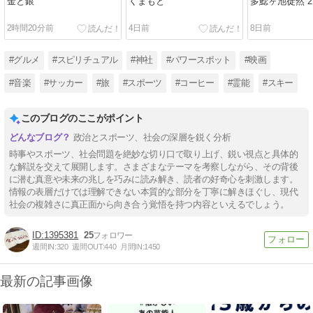
金と銀
くまもと
多鯰ヶ池徒然 2
2時間20分前
4日前
8日前
#グルメ
#スピリチュアル
#神社
#パワースポット
#映画
#音楽
#サッカー
#旅
#スポーツ
#コーヒー
#霊能
#スキー
このブログのここがポイント
政治とスポーツ、社会の深層を鋭く分析
時事やスポーツ、社会問題を絶妙な切り口で取り上げ、鋭い視点と具体的
な解説を交えて展開します。さまざまなテーマを考察しながら、その背後
に潜む真意や未来の兆しを巧みに読み解き、読者の好奇心を刺激します。
情報の表層だけでは理解できない本質的な部分を丁寧に解きほぐし、現代
社会の複雑さに真正面から向き合う覚悟を持つ内容といえるでしょう。
1395381
25
週間IN:
320
週間OUT:
440
月間IN:
1450
最新の記事画像