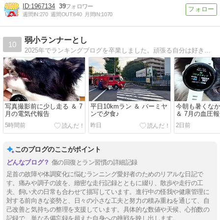
1967134
39
週間IN:
270
週間OUT:
640
月間IN:
1070
弱小ランナーとし
10
2025年でランキングブログを卒業しました。頑張る自分は好き。でも練習は嫌い(^^;そんな似非(？)ランナーが愛犬チョコ(♀)と一緒に走ります。大会よりも観光ランのために練習しています♪
写真撮影前に少し走る ＆ 7
平日10kmラン ＆ バーミヤ
今朝も暑くなかった
月の電気代報告
ンで夕食♪
＆ 7月の血圧
5時間前
昨日
2日前
このブログのここがポイント
傷の回復とラン習慣の詳細記録
足首の故障や体調変化に悩むランニング愛好者のためのリアルな日記で
す。痛みや調子の波を、緻密な走行記録とともに綴り、散歩や走行の工
夫、飼い犬の日常も合わせて描写しています。進行中の怪我や健康管理に
対する前向きな姿勢と、日々の小さな工夫と努力の積み重ねを通じて、自
己改善と気持ちの整理を支援しています。具体的な数値や天候、心拍数の
記録で、単なる備忘録を超えた自身への挑戦を映し出します。