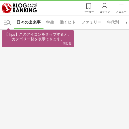
リーダー
ログイン
メニュー
日々の出来事
学生
働くヒト
ファミリー
年代別
A
【Tips】このアイコンをタップすると、

カテゴリ一覧を表示できます。
閉じる