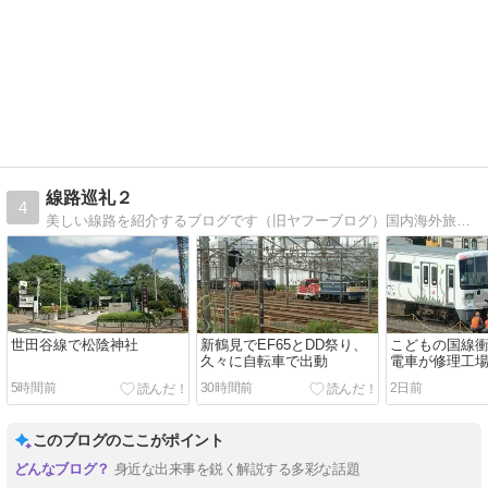
線路巡礼２
4
美しい線路を紹介するブログです（旧ヤフーブログ）国内海外旅行記、ガーデニングとか日記なのでなんでもありです
世田谷線で松陰神社
新鶴見でEF65とDD祭り、
こどもの国線
久々に自転車で出動
電車が修理工
した
5時間前
30時間前
2日前
このブログのここがポイント
身近な出来事を鋭く解説する多彩な話題