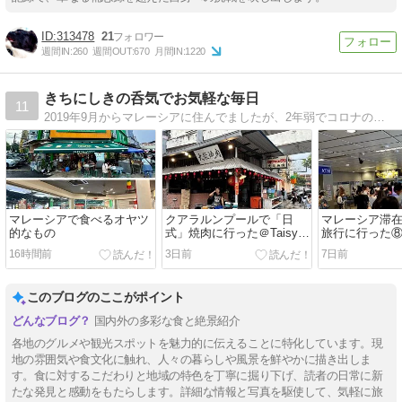
313478
21
週間IN:
260
週間OUT:
670
月間IN:
1220
きちにしきの呑気でお気軽な毎日
11
2019年9月からマレーシアに住んでましたが、2年弱でコロナの為に帰国。コロナが落ち着いたら渡鳥みたいにマレーシアで越冬生活する予定。お気軽生活と、相棒とのちょこちょこ気まぐれ行き当たりばったり旅の記録です。浮草のように生きるのが目標(笑)
マレーシアで食べるオヤツ
クアラルンプールで「日
マレーシア滞
的なもの
式」焼肉に行った＠Taisyu
旅行に行った
Yakiniku (Japanese BBQ)
16時間前
3日前
7日前
このブログのここがポイント
国内外の多彩な食と絶景紹介
各地のグルメや観光スポットを魅力的に伝えることに特化しています。現
地の雰囲気や食文化に触れ、人々の暮らしや風景を鮮やかに描き出しま
す。食に対するこだわりと地域の特色を丁寧に掘り下げ、読者の日常に新
たな発見と感動をもたらします。詳細な情報と写真を駆使して、気軽に旅