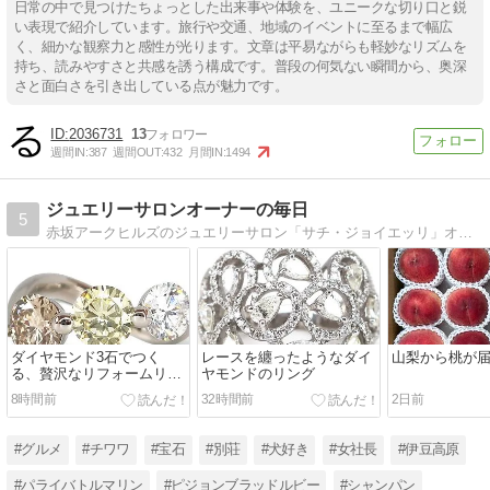
日常の中で見つけたちょっとした出来事や体験を、ユニークな切り口と鋭
い表現で紹介しています。旅行や交通、地域のイベントに至るまで幅広
く、細かな観察力と感性が光ります。文章は平易ながらも軽妙なリズムを
持ち、読みやすさと共感を誘う構成です。普段の何気ない瞬間から、奥深
さと面白さを引き出している点が魅力です。
2036731
13
週間IN:
387
週間OUT:
432
月間IN:
1494
ジュエリーサロンオーナーの毎日
5
赤坂アークヒルズのジュエリーサロン「サチ・ジョイエッリ」オーナーの日々。宝石、旅行、自然、美味しいもの・・・毎日の小さな輝きを綴っています。
ダイヤモンド3石でつく
レースを纏ったようなダイ
山梨から桃が
る、贅沢なリフォームリン
ヤモンドのリング
グ
8時間前
32時間前
2日前
#グルメ
#チワワ
#宝石
#別荘
#犬好き
#女社長
#伊豆高原
#パライバトルマリン
#ピジョンブラッドルビー
#シャンパン