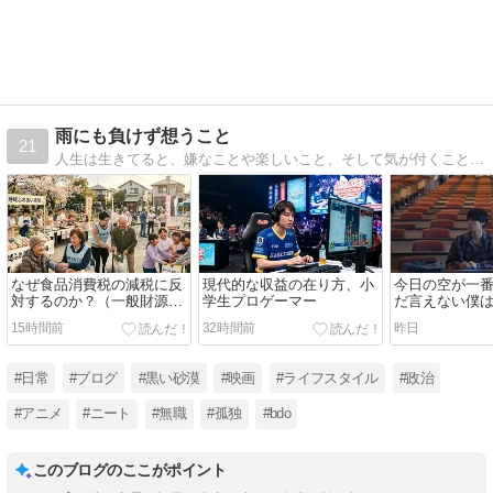
雨にも負けず想うこと
21
人生は生きてると、嫌なことや楽しいこと、そして気が付くこと、色々とあるでしょう。タイトルは宮沢賢治の「雨ニモマケズ」から引用してます。日常の気になる事を描いていきます。Welcome , ようこそ(´ﾟωﾟ｀)
なぜ食品消費税の減税に反
現代的な収益の在り方、小
今日の空が一
対するのか？（一般財源問
学生プロゲーマー
だ言えない僕
題、インボイス問題）【国
映画】
15時間前
32時間前
昨日
内】
#日常
#ブログ
#黒い砂漠
#映画
#ライフスタイル
#政治
#アニメ
#ニート
#無職
#孤独
#bdo
このブログのここがポイント