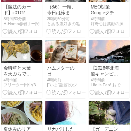
【魔法のカー
（8/6）一転、
MEO対策
ド】c0102：
今日は締まっ
Googleクチコ
apollostation
た試合でした
ミ集客の教科
3時間50分前
3時間50分前
4時間前
H-Hama@岩手一関
とある鷹好きの黒猫のウィズログ
好奇心は笑顔の源！話題のアイテムと時事ネタ日記
が。
書 ビジネス書
金時草と大葉
ハムスターの
【2026年北海
を天ぷらで食
日
道キャンピン
べ比べ！団子
グカー旅】86
4時間前
4時間前
4時間前
フリーター田中(30)の子供部屋
[”いま”話題]のジャンル速報スペシャルまとめ
Life is Fan! おでかけ部 - バンライフ
粉で作った団
日目 本日も青
子も揚げてみ
空スタートの
た
「稚内森林公
園キャンプ
場」走行充電
の調子が悪い
との相談を受
け、設定変更
夏休みのリア
リカバリした
【ガーデニン