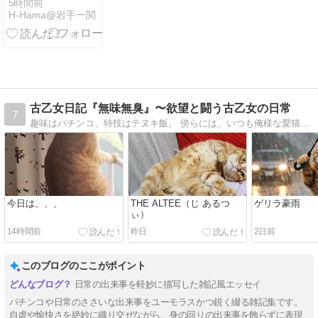
5時間前
H-Hama@岩手一関
古乙女日記『無味無臭』〜欲望と闘う古乙女の日常
7
趣味はパチンコ、特技はテヌキ飯。 傍らには、いつも俺様な愛猫「ちゃま様」。 淡々と過ぎていくはずの日常に宿るのは、期待値か、闇か、それとも猫の毛か。 崖っぷちな「古乙女」が、欲望と日常の狭間で戦う（つもりで振り回される）記録
今日は、、、
THE ALTEE（じ あるつ
ゲリラ豪雨
ぃ）
14時間前
昨日
2日前
このブログのここがポイント
日常の出来事を軽妙に描写した雑記風エッセイ
パチンコや日常のささいな出来事をユーモラスかつ鋭く綴る雑記集です。
自虐や愉快さを絶妙に織り交ぜながら、身の回りの出来事を飾らずに表現