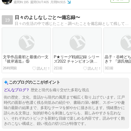
週間IN:
195
週間OUT:
405
月間IN:
915
日々のよしなしごと〜備忘録〜
19
日々の生活の中で感じたこと・調べたことを備忘録として残しています。
文学作品最初と最後の一文
P★リーグ戦績記録 シリー
晶子・谷崎ど
『彼岸過迄』⑮
ズ2022 チャンピオン決定
き？ 『源氏物
戦
桐壺 19
26時間前
2日前
3日前
このブログのここがポイント
歴史と現代を織り交ぜた多彩な視点
街の歴史、文化、昔話から現代の風景まで幅広く取り上げています。江戸
時代の面影が色濃く残る街並みの紹介や、書籍の深い解釈、スポーツや趣
味の最新の結果まで、多彩なテーマを鮮やかに描き出します。情緒豊かに
語られる文章は、知的好奇心を刺激しながらも、親しみやすさを忘れな
い、それぞれのトピックを新鮮な目線で楽しめる内容です。読みやすく飽
きのこない構成と、鋭い視点の切り口が特徴です。