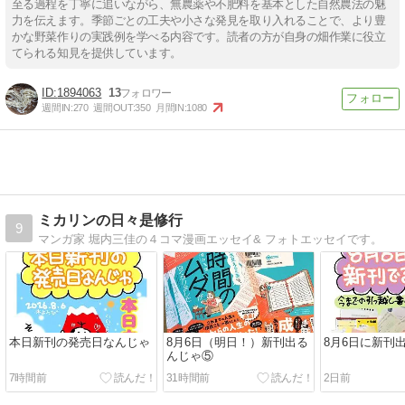
至る過程を丁寧に追いながら、無農薬や不肥料を基本とした自然農法の魅
力を伝えます。季節ごとの工夫や小さな発見を取り入れることで、より豊
かな野菜作りの実践例を学べる内容です。読者の方が自身の畑作業に役立
てられる知見を提供しています。
1894063
13
週間IN:
270
週間OUT:
350
月間IN:
1080
ミカリンの日々是修行
9
マンガ家 堀内三佳の４コマ漫画エッセイ& フォトエッセイです。
本日新刊の発売日なんじゃ
8月6日（明日！）新刊出る
8月6日に新刊
んじゃ⑤
7時間前
31時間前
2日前