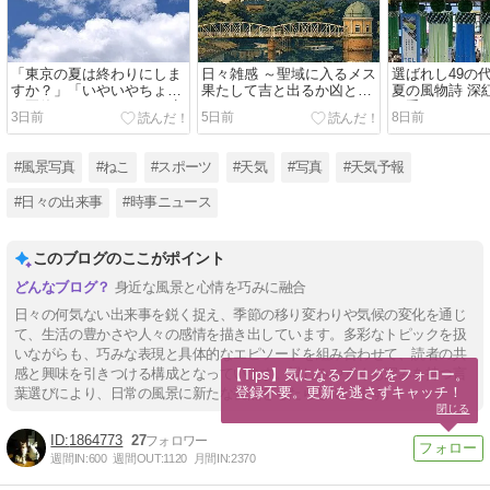
「東京の夏は終わりにしま
日々雑感 ～聖域に入るメス
選ばれし49の
すか？」「いやいやちょっ
果たして吉と出るか凶と出
夏の風物詩 深
と夏休みを下さいよ」と呟
るか～
を手にするの
3日前
5日前
8日前
く夏の太陽
#風景写真
#ねこ
#スポーツ
#天気
#写真
#天気予報
#日々の出来事
#時事ニュース
このブログのここがポイント
身近な風景と心情を巧みに融合
日々の何気ない出来事を鋭く捉え、季節の移り変わりや気候の変化を通じ
て、生活の豊かさや人々の感情を描き出しています。多彩なトピックを扱
いながらも、巧みな表現と具体的なエピソードを組み合わせて、読者の共
感と興味を引きつける構成となっています。親しみやすくも深みを持つ言
【Tips】気になるブログをフォロー。

登録不要。更新を逃さずキャッチ！
葉選びにより、日常の風景に新たな視点をもたらしています。
閉じる
1864773
27
週間IN:
600
週間OUT:
1120
月間IN:
2370