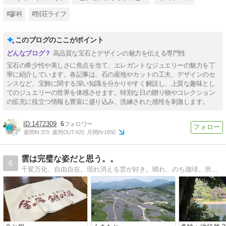
#蓼科
#別荘ライフ
このブログのここがポイント
高品質な宝石とデザインの魅力を伝える専門性
宝石の希少性や美しさに焦点を当て、エレガントなジュエリーの魅力を丁
寧に紹介しています。各記事は、石の産地やカットの工夫、デザインのセ
ンスなど、宝飾に関する深い知識を分かりやすく解説し、上質な趣味とし
てのジュエリーの世界を体感させます。特別な日の贈り物やコレクション
の拡充に役立つ情報も豊富に盛り込み、洗練された感性を刺激します。
1472309
6
週間IN:
370
週間OUT:
420
月間IN:
1850
雲は完璧な姿だと思う。。
6
千変万化、自由自在。現れ消える雲が好き。晴れ、のち珈琲。所により神社。トトロ時々アインシュタイン。