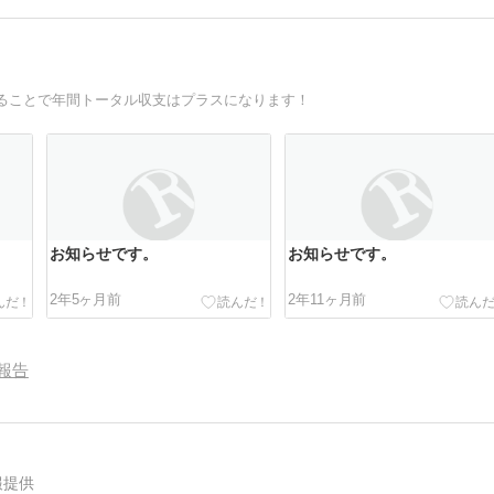
ることで年間トータル収支はプラスになります！
お知らせです。
お知らせです。
2年5ヶ月前
2年11ヶ月前
報告
報提供