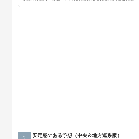
安定感のある予想（中央＆地方連系版）
2