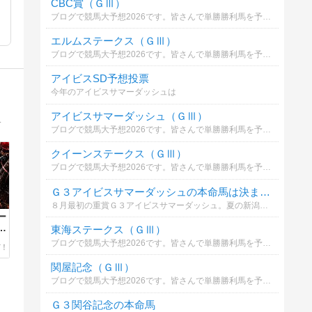
CBC賞（ＧⅢ）
ブログで競馬大予想2026です。皆さんで単勝勝利馬を予想しましょう。優勝者には景品進呈。ルールは→https://ameblo.jp/2-mix-keiba/entry-12880871148.html
エルムステークス（ＧⅢ）
ブログで競馬大予想2026です。皆さんで単勝勝利馬を予想しましょう。優勝者には景品進呈。ルールは→https://ameblo.jp/2-mix-keiba/entry-12880871148.html
アイビスSD予想投票
今年のアイビスサマーダッシュは
アイビスサマーダッシュ（ＧⅢ）
り！土日勝負の１８レース予想公開中！
ブログで競馬大予想2026です。皆さんで単勝勝利馬を予想しましょう。優勝者には景品進呈。ルールは→https://ameblo.jp/2-mix-keiba/entry-12880871148.html
クイーンステークス（ＧⅢ）
ブログで競馬大予想2026です。皆さんで単勝勝利馬を予想しましょう。優勝者には景品進呈。ルールは→https://ameblo.jp/2-mix-keiba/entry-12880871148.html
Ｇ３アイビスサマーダッシュの本命馬は決まった？
８月最初の重賞Ｇ３アイビスサマーダッシュ。夏の新潟伝統の千直重賞であなたが本命印を打った馬を教えて。大日本馬帝国管理人が徹底分析で無料予想を公開中
ー
ス
東海ステークス（ＧⅢ）
ブログで競馬大予想2026です。皆さんで単勝勝利馬を予想しましょう。優勝者には景品進呈。ルールは→https://ameblo.jp/2-mix-keiba/entry-12880871148.html
関屋記念（ＧⅢ）
ブログで競馬大予想2026です。皆さんで単勝勝利馬を予想しましょう。優勝者には景品進呈。ルールは→https://ameblo.jp/2-mix-keiba/entry-12880871148.html
Ｇ３関谷記念の本命馬