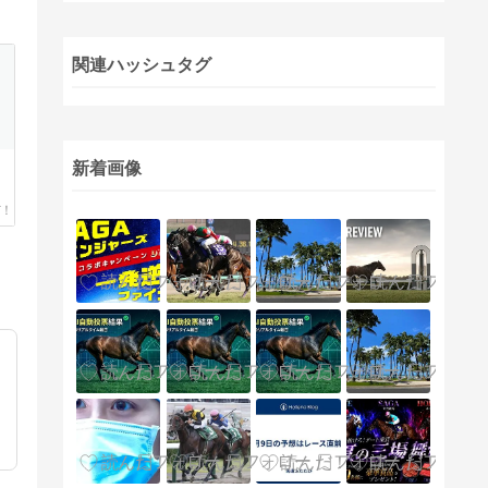
関連ハッシュタグ
新着画像