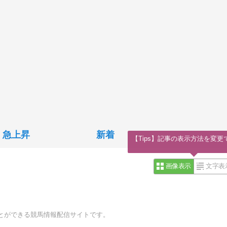
急上昇
新着
【Tips】記事の表示方法を変更
画像表示
文字表
とができる競馬情報配信サイトです。