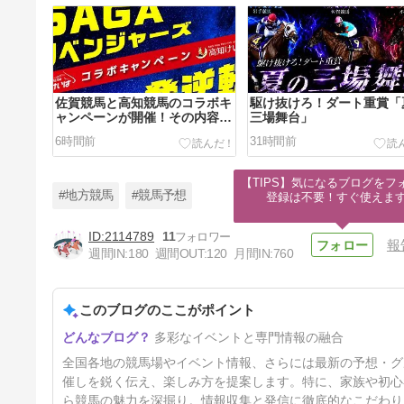
佐賀競馬と高知競馬のコラボキ
駆け抜けろ！ダート重賞「
ャンペーンが開催！その内容
三場舞台」
は！？
6時間前
31時間前
【TIPS】気になるブログをフォ
#地方競馬
#競馬予想
登録は不要！すぐ使えま
2114789
11
報
週間IN:
180
週間OUT:
120
月間IN:
760
お盆は東京シティ競馬に世界各
地のグルメが集結！
このブログのここがポイント
12日前
多彩なイベントと専門情報の融合
全国各地の競馬場やイベント情報、さらには最新の予想・グ
催しを鋭く伝え、楽しみ方を提案します。特に、家族や初心
ら競馬の魅力を深掘り。情報収集と発信に徹底的なこだわり