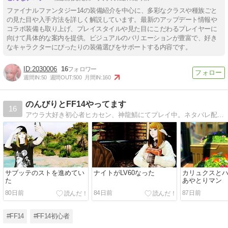
ファイナルファンタジー14の装備紹介を中心に、多彩なクラスや種族ごと
の見た目や入手方法を詳しく解説しています。最新のアップデート情報や
コラボ装備も取り上げ、プレイスタイルや見た目にこだわるプレイヤーに
向けて具体的な案内を提供。ビジュアルのバリエーションが豊富で、好き
なキャラクターにぴったりの装備選びをサポートする内容です。
2030006
16
週間IN:
50
週間OUT:
500
月間IN:
160
のんびりとFF14やってます
16
アウラ大好き初心者ヒカセン、神龍鯖にてプレイ中。ネタバレ配慮してません。お役立ち情報はこれっぽっちもありません。
サブッテのストを進めてい
ナイトがLV60なった
カリュクスと
た
あやとりマン
80日前
84日前
87日前
#FF14
#FF14初心者