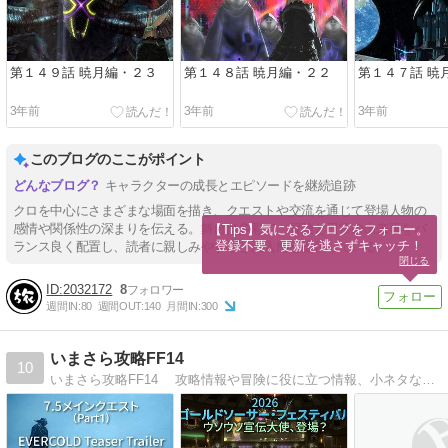
第１４９話 暁月編・２３
第１４８話 暁月編・２２
第１４７話 暁
3年前
3年前
3年前
このブログのここがポイント
キャラクターの成長とエピソードを継続追跡
クロを中心にさまざまな場面を描き、クエストや交流を通じて登場人物の
感情や関係性の深まりを伝える。舞台は多彩で、冒険と日常の出来事をバ
【Tips】気になるブログをフォロー。

登録不要。更新を逃さずキャッチ！
ランス良く配置し、読者に親しみやすさと没入感を提供している。
閉じる
2032172
8
週間IN:
80
週間OUT:
140
月間IN:
300
いまさら攻略FF14
10
いまさら攻略FF14 攻略情報や冒険に役に立つ情報、小ネタなど。 初心者に優しい攻略ブログです。