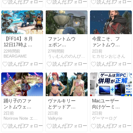
天使の鍵の杖
『ファントム
オカルタム・
ケーン』
【FF14】８月
ファントムウ
今度こそ、フ
12日17時より
ェポン
ァントムウェ
「紅蓮祭
（PW）完
ポン最終段階
22時間前
27時間前
2日前
BEARGAME
うぃむんののんびりエオルゼア日誌／FF14
ヒカセンおじさん
2026」が開
成！ 黄金を締
へ
催！
めくくる旅に
なりました
FF14
踊り子のファ
ヴァルキリー
Macユーザー
ントムウェポ
とデッドアイ
向けゲーミン
ン (PW) 最終
を転移ローテ
グPCの選び方
2日前
2日前
2日前
Norirow Note エオルゼア冒険記 in FF14
Valkyrie
ゲーマーログ
形態・光る鳳
ーション
｜「併用」で
凰の扇子『フ
後悔しない予
ァントムオカ
算・スペック