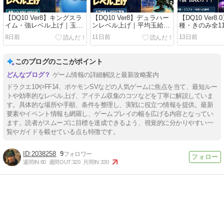
【DQ10 Ver8】キングスラ
【DQ10 Ver8】デュラハー
【DQ10 Ver8
イム・強レベル上げ｜玉給
ンレベル上げ｜平均玉給
種・きのみ全11
1227万Pの装備と手順
1200万P
イド
8日前
11日前
13日前
このブログのここがポイント
ゲーム情報の詳細解説と最新攻略案内
ドラクエ10やFF14、ポケモンSVなどの人気ゲームに焦点を当て、最短ルー
トや効率的なレベル上げ、アイテム収集のコツなどを丁寧に解説していま
す。具体的な場所や手順、条件を整理し、実戦に役立つ情報を提供。最新
要素やイベント情報も網羅し、ゲームプレイの幅を広げる内容となってい
ます。読者がスムーズに目標を達成できるよう、視覚的に分かりやすい一
覧やガイドを載せている点も特徴です。
2038258
9
週間IN:
80
週間OUT:
320
月間IN:
330