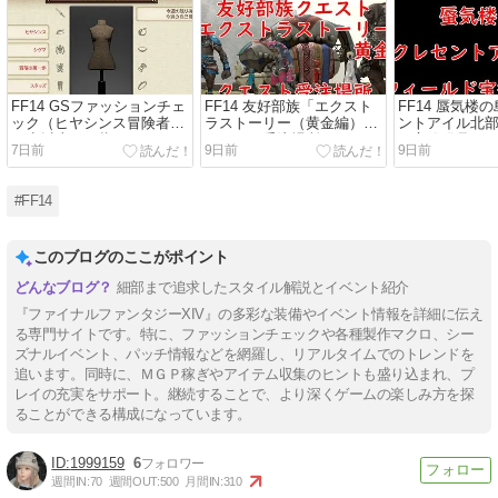
FF14 GSファッションチェ
FF14 友好部族「エクスト
FF14 蜃気楼
ック（ヒヤシンス冒険者）
ラストーリー（黄金編）」
ントアイル北
80点以上を目指す
クエスト受注場所
ド宝箱発見メ
7日前
9日前
9日前
#FF14
このブログのここがポイント
細部まで追求したスタイル解説とイベント紹介
『ファイナルファンタジーXIV』の多彩な装備やイベント情報を詳細に伝え
る専門サイトです。特に、ファッションチェックや各種製作マクロ、シー
ズナルイベント、パッチ情報などを網羅し、リアルタイムでのトレンドを
追います。同時に、ＭＧＰ稼ぎやアイテム収集のヒントも盛り込まれ、プ
レイの充実をサポート。継続することで、より深くゲームの楽しみ方を探
ることができる構成になっています。
1999159
6
週間IN:
70
週間OUT:
500
月間IN:
310