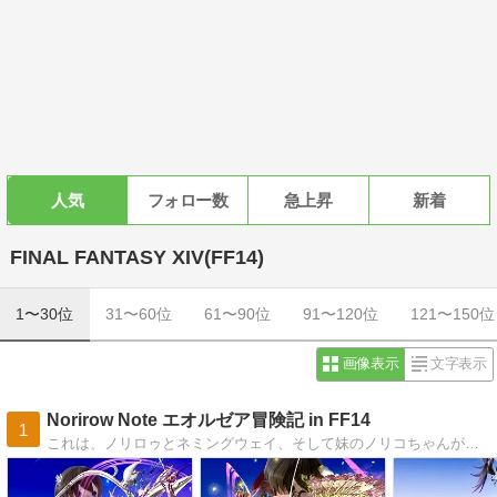
人気
フォロー数
急上昇
新着
FINAL FANTASY XIV(FF14)
1〜30位
31〜60位
61〜90位
91〜120位
121〜150位
画像表示
文字表示
Norirow Note エオルゼア冒険記 in FF14
1
これは、ノリロゥとネミングウェイ、そして妹のノリコちゃんが織りなすお宝探しの冒険譚です。この素敵なエオルゼアの世界を旅しながら、発掘したお宝物の記録を毎日ひとつずつ書き残しています。この世界に感謝の気持ちを込めて。