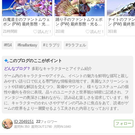
白魔道士のファントムウェ
踊り子のファントムウェポ
ナイトのファ
ポン (PW) 最終形態・光る
ン (PW) 最終形態・光る鳳
ン (PW) 最
天使の鍵の杖『ファントム
凰の扇子『ファントムオカ
騎士の剣盾『
21時間前
2日前
3日前
オカルタム・ケーン』
ルタム・ファン』
カルタム・ソー
ド』
#ff14
#finalfantasy
#ミラプリ
#ララフェル
このブログのここがポイント
多彩なキャラクターとアイテム紹介
ゲーム内のキャラクターやアイテム、イベントの魅力を鮮明な描写と親し
みやすい語り口で伝える専門的な情報発信地です。美麗なスクリーンショ
ットや詳細な解説を交えつつ、装備やマウント、様々なコスチュームの個
性や趣向を存分に表現。品々のユニークさと世界観が綿密に記述され、フ
ァンタジーの奥深さに触れながら、読み込む楽しさを追求しています。特
に、キャラクターのかわいさやデザインの巧みさに焦点をあて、読者がゲ
ームの世界をより一層愛せるよう工夫された内容となっております。
2049151
22
週間IN:
350
週間OUT:
1790
月間IN:
1640