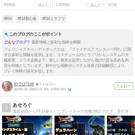
ココまで使える」その使い
ー「ファントムオカルタ
う？「ファン
7時間前
12時間前
3日前
方と利用方法をご紹介！
ム・ペンデュラム」｜賢者
ム・ソード、
ファントムウエポン第4段
カルタム・シ
階 見た目
イト ファント
#ff14
#ff14初心者
#ff14ミラプリ
4段階 見た目
このブログのここがポイント
最新情報と多彩な指南を網羅
フェリシャズキャンディボックスは、『ファイナルファンタジーXIV』に関
する多彩な情報を提供します。コスチュームのミラプリからシステムの大
幅変更、コラボ企画まで、新しい発見を追求しながら遊びの質を高める内
容を特徴としています。鮮やかな装飾やシステム改良の詳細解説により、
プレイ体験の深化を促します。
2127228
6
週間IN:
88
週間OUT:
368
月間IN:
296
あせろぐ
8
漆黒初期からFF14参入したプレイヤーの攻略/雑記ブログ。零式等のバトルコンテンツ系解説記事を中心に、実践記録を後発プレイヤー向けにまとめています。