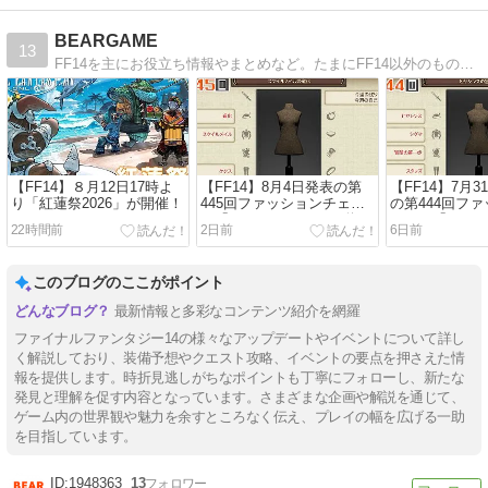
BEARGAME
13
FF14を主にお役立ち情報やまとめなど。たまにFF14以外のものも交じります。
【FF14】８月12日17時よ
【FF14】8月4日発表の第
【FF14】7月
り「紅蓮祭2026」が開催！
445回ファッションチェッ
の第444回フ
ク「スケイルメイルの道
ェック「ヒヤ
22時間前
2日前
6日前
化」装備予想
者」80点・10
装備
このブログのここがポイント
最新情報と多彩なコンテンツ紹介を網羅
ファイナルファンタジー14の様々なアップデートやイベントについて詳し
く解説しており、装備予想やクエスト攻略、イベントの要点を押さえた情
報を提供します。時折見逃しがちなポイントも丁寧にフォローし、新たな
発見と理解を促す内容となっています。さまざまな企画や解説を通じて、
ゲーム内の世界観や魅力を余すところなく伝え、プレイの幅を広げる一助
を目指しています。
1948363
13