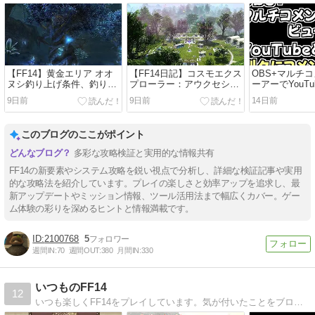
【FF14】黄金エリア オオ
【FF14日記】コスモエクス
OBS+マルチ
ヌシ釣り上げ条件、釣り方
プローラー：アウクセシア
ーアーでYouTub
のコツなどまとめ
検証をふんわりと振り返り
のコメントを
9日前
9日前
14日前
つつ感想を書いていく
る方法につい
このブログのここがポイント
多彩な攻略検証と実用的な情報共有
FF14の新要素やシステム攻略を鋭い視点で分析し、詳細な検証記事や実用
的な攻略法を紹介しています。プレイの楽しさと効率アップを追求し、最
新アップデートやミッション情報、ツール活用法まで幅広くカバー。ゲー
ム体験の彩りを深めるヒントと情報満載です。
2100768
5
週間IN:
70
週間OUT:
380
月間IN:
330
いつものFF14
12
いつも楽しくFF14をプレイしています。気が付いたことをブログにしています。まだ、ブログを始めて日が浅いので試行錯誤中です。