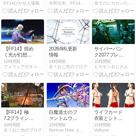
FF14ひかせん速報
令和元年、FF14始めました
全てのヒカセンたちへ
る一方で「浴
報酬はモーグ
衣や水着が欲
リ特大マウン
しかった」の
ト！ヒカセン
声も
達の評価はい
かに？「水着
や浴衣などの
かわいいオシ
ャレ装備が良
【FF14】煌め
2026/8/6,更新
サイバーパン
かった」との
く光が幻想
情報
ク2077プレイ
声も
的、まさに光
日記 #4 強奪
12時間前
14時間前
15時間前
フェリシアのキャンディボックス
女々おじ光のブログ
ヒカセンおじさん
のファンタジ
ー「ファント
ムオカルタ
ム・ペンデュ
ラム」｜賢者
ファントムウ
エポン第4段
階 見た目
【FF14】極
白魔道士のフ
ライフカード
7.2ブラインド
ァントムウェ
衣装とシトラ
攻略 その後 ま
ポン (PW) 最
ス衣装
16時間前
21時間前
21時間前
女々おじ光のブログ
Norirow Note エオルゼア冒険記 in FF14
Valkyrie
とめ 【日記】
終形態・光る