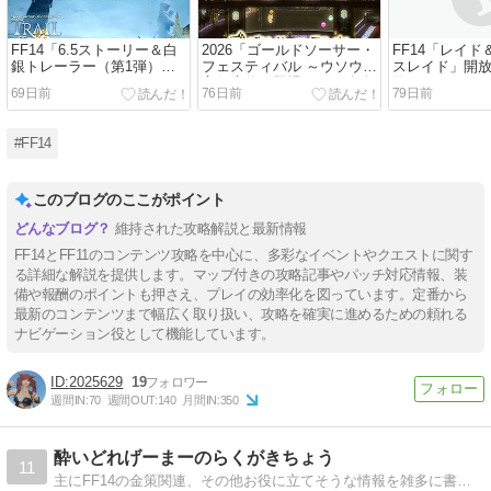
FF14「6.5ストーリー＆白
2026「ゴールドソーサー・
FF14「レイ
銀トレーラー（第1弾）」
フェスティバル ～ウソウソ
スレイド」開
気になるポイント
宣伝大使、登場？～」攻略
覧
69日前
76日前
79日前
#FF14
このブログのここがポイント
維持された攻略解説と最新情報
FF14とFF11のコンテンツ攻略を中心に、多彩なイベントやクエストに関す
る詳細な解説を提供します。マップ付きの攻略記事やパッチ対応情報、装
備や報酬のポイントも押さえ、プレイの効率化を図っています。定番から
最新のコンテンツまで幅広く取り扱い、攻略を確実に進めるための頼れる
ナビゲーション役として機能しています。
2025629
19
週間IN:
70
週間OUT:
140
月間IN:
350
酔いどれげーまーのらくがきちょう
11
主にFF14の金策関連、その他お役に立てそうな情報を雑多に書いていきたい系の個人ブログです