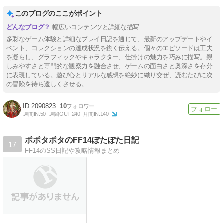
このブログのここがポイント
幅広いコンテンツと詳細な描写
多彩なゲーム体験と詳細なプレイ日記を通じて、最新のアップデートやイ
ベント、コレクションの達成状況を鋭く伝える。個々のエピソードは工夫
を凝らし、グラフィックやキャラクター、仕掛けの魅力を巧みに描写。親
しみやすさと専門的な観察力を融合させ、ゲームの面白さと奥深さを存分
に表現している。遊び心とリアルな感想を絶妙に織り交ぜ、読むたびに次
の冒険を待ち遠しくさせる。
2090823
10
週間IN:
50
週間OUT:
240
月間IN:
140
ポポタポタのFF14ぽたぽた日記
17
FF14のSS日記や攻略情報まとめ