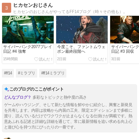
ヒカセンおじさん
3
ヒカセンのおじさんがやってるFF14ブログ（時々その他も）。
サイバーパンク2077プレイ
今度こそ、ファントムウェ
サイバーパンク
日記 #4 強奪
ポン最終段階へ
日記 #3 回収
15時間前
2日前
3日前
#ff14
#ミラプリ
#ff14ミラプリ
このブログのここがポイント
多彩なトピックと熱中度の高さ
ゲームやハウジング、そして新たな情報を鮮やかに紹介し、興奮と新発見
を共有します。内容は攻略から内装の工夫、限定エディションまで多岐に
渡り、読んでいるだけでワクワクが止まらなくなる仕掛けが満載です。熱
意あふれる記述と詳細な詳細を通じて、常に最新情報を追い求める向上心
と遊び心を持つ方にぴったりの一冊です。