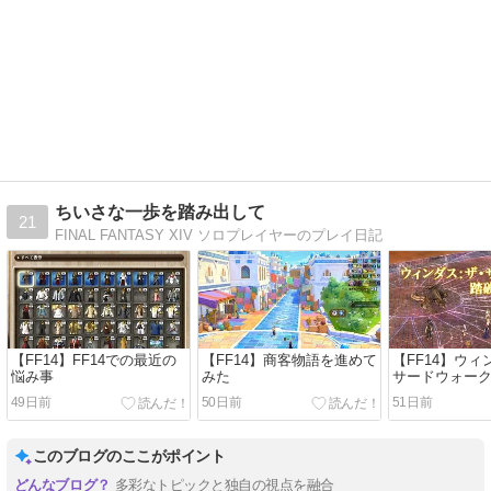
ちいさな一歩を踏み出して
21
FINAL FANTASY XIV ソロプレイヤーのプレイ日記
【FF14】FF14での最近の
【FF14】商客物語を進めて
【FF14】ウ
悩み事
みた
サードウォー
49日前
50日前
51日前
このブログのここがポイント
多彩なトピックと独自の視点を融合