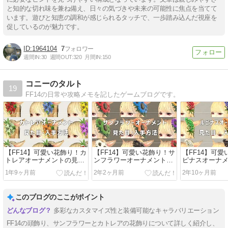
と知的な切れ味を兼ね備え、日々の気づきや未来の可能性に焦点を当てて
います。遊びと知恵の調和が感じられるタッチで、一歩踏み込んだ視座を
促しているのが魅力です。
1964104
7
週間IN:
30
週間OUT:
320
月間IN:
150
コニーのタルト
19
FF14の日常や攻略メモを記したゲームブログです。
【FF14】可愛い花飾り！カ
【FF14】可愛い花飾り！サ
【FF14】可
トレアオーナメントの見た
ンフラワーオーナメントの
ピナスオーナ
目と入手方法
見た目と入手方法
目と入手方法
1年9ヶ月前
2年2ヶ月前
2年10ヶ月前
このブログのここがポイント
多彩なカスタマイズ性と装備可能なキャラバリエーション
FF14の頭飾り、サンフラワーとカトレアの花飾りについて詳しく紹介し、