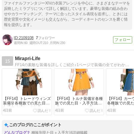
ファイナルファンタジーXIVの衣装アレンジを中心に、さまざまなテーマを
反映したミラプリについて詳しく解説しています。豪華な装備の組み合わ
せやカラーマッチング、テーマに合ったスタイル表現を追求し、ときには
歴史背景や文化イメージも交えながら、コーディネートのセンスを磨く情
報を提供します。
2109108
7
週間IN:
60
週間OUT:
210
月間IN:
230
Mirapri-Life
15
FF14の素敵な装備を詳しくご紹介♪1ページで装備の全てがわかる、を目指してます！入手方法はもちろん、各種族での染色例や部位ごとの画像もたくさん載せました。どの種族でも楽しいミラプリライフを！
【FF14】トレードウィンズ
【FF14】トルナ装備👗各種
【FF14】カー
装備👗各種族での見た目・
族での見た目・入手方法
各種族での見
入手方法【友好部族】
【クレセントアイル】
法【クレセン
4日前
4日前
4日前
このブログのここがポイント
種族別見た目＋入手方法詳細掲載