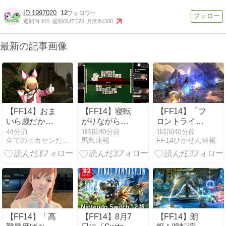
1997020
12
週間IN:
100
週間OUT:
170
月間IN:
300
最新の記事画像
【FF14】おま
【FF14】寝転
【FF14】「フ
いら歳だから
がりながら麻
ロントライン
コンビニ系の
雀ができる！
で2位が3位を
44分前
1時間40分前
1時間40分前
全てのヒカセンたちへ
馬鳥速報
FF14ひかせん速報
ホットスナッ
Switch2版、携
狙うのはおか
ク食べたら胃
帯麻雀機とし
しいから1位
もたれするよ
て滅茶苦茶優
攻撃するメリ
な…？ゲーム
秀だと話題
ットつけるべ
のお供として
に。
き」
食べても重そ
PC/PS/XBOX/Switch2
う【まだ20代
のクロスプラ
でっす♪】
ットフォーム
​【FF14】「高
【FF14】8月7
【FF14】朗
で対戦できる