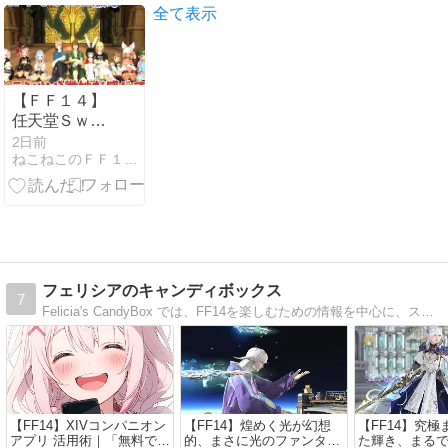
ルタム・ファ
の決め方
全て表示
ン』
【2026年8月
最新】
【ＦＦ１４】
任天堂Ｓｗｉ
ｔｃｈ２版は
2日前
ねこねこのＦＦ１４攻略めも
バトルコンテ
ンツが微妙な
感じでした。
フェリシアのキャンディボックス
7
Felicia's CandyBox では、FF14を楽しむための情報を中心に、スクショ映えするミラプリ、癒し系ビデオなど、幅広い内容でお届けしています。ふらっと立ち寄って、少し心が軽くなる場所を目指しています。
【FF14】XIVコンパニオン
【FF14】煌めく光が幻想
【FF14】究
アプリ 活用術｜「無料でも
的、まさに光のファンタジ
た輝き、まる