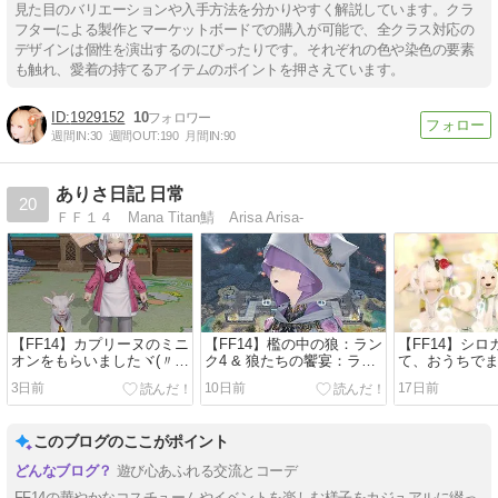
見た目のバリエーションや入手方法を分かりやすく解説しています。クラ
フターによる製作とマーケットボードでの購入が可能で、全クラス対応の
デザインは個性を演出するのにぴったりです。それぞれの色や染色の要素
も触れ、愛着の持てるアイテムのポイントを押さえています。
1929152
10
週間IN:
30
週間OUT:
190
月間IN:
90
ありさ日記 日常
20
ＦＦ１４ Mana Titan鯖 Arisa Arisa-
【FF14】カプリーヌのミニ
【FF14】檻の中の狼：ラン
【FF14】シ
オンをもらいましたヾ(〃
ク4 & 狼たちの饗宴：ラン
て、おうちで
^∇^)ﾉ Lv100ID妖異侵攻ク
ク5 アチーブ取れましたヾ
ボン玉ヾ(〃^∇^
3日前
10日前
17日前
ルティウス魔導工廠
(〃^∇^)ﾉ クリスタルコンフ
【FFXIV】
【FFXIV】
リクト500回【FFXIV】
このブログのここがポイント
遊び心あふれる交流とコーデ
FF14の華やかなコスチュームやイベントを楽しむ様子をカジュアルに綴っ