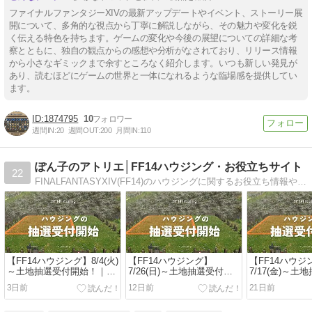
ファイナルファンタジーXIVの最新アップデートやイベント、ストーリー展
開について、多角的な視点から丁寧に解説しながら、その魅力や変化を鋭
く伝える特色を持ちます。ゲームの変化や今後の展望についての詳細な考
察とともに、独自の観点からの感想や分析がなされており、リリース情報
から小さなギミックまで余すところなく紹介します。いつも新しい発見が
あり、読むほどにゲームの世界と一体になれるような臨場感を提供してい
ます。
1874795
10
週間IN:
20
週間OUT:
200
月間IN:
110
ぽん子のアトリエ│FF14ハウジング・お役立ちサイト
22
FINALFANTASYXIV(FF14)のハウジングに関するお役立ち情報や組み合わせ家具等の作り方を主に紹介しています。また、浮かせ技や技術等の解説動画もあげてます！ #FF14 #FF14ハウジング
【FF14ハウジング】8/4(火)
【FF14ハウジング】
【FF14ハウジ
～土地抽選受付開始！｜ス
7/26(日)～土地抽選受付開
7/17(金)～土
ケジュールと応募方法
始！｜スケジュールと応募
始！｜スケジ
3日前
12日前
21日前
方法
方法