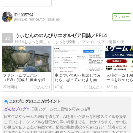
1935794
週間IN:
40
週間OUT:
0
月間IN:
60
うぃむんののんびりエオルゼア日誌／FF14
18
FF14をもっと楽しく、もっと便利に。プレイに役立つ情報や便利ツールを発信しています。
ファントムウェポン
車についてAIへ相談してみ
人狼ゲーム！A
（PW）完成！ 黄金を締め
たら、思っていたより面白
ールを決めた
くくる旅になりました
かった | DataMentor体験
ックまでできまし
27時間前
4日前
12日前
FF14
DataMentor体
このブログのここがポイント
日常とゲームの二面性を巧みに描写
日常生活やゲームの経験を通じて、AIを用いた新たな相談スタイルを提案
しています。シンプルな疑問から深い考察までを、わかりやすく、かつ鋭
い視点で伝える点が特徴です。情報の取捨選択を巧みに行い、読者が自分
に必要なヒントを見つけやすい構成となっています。文章は親しみやすさ