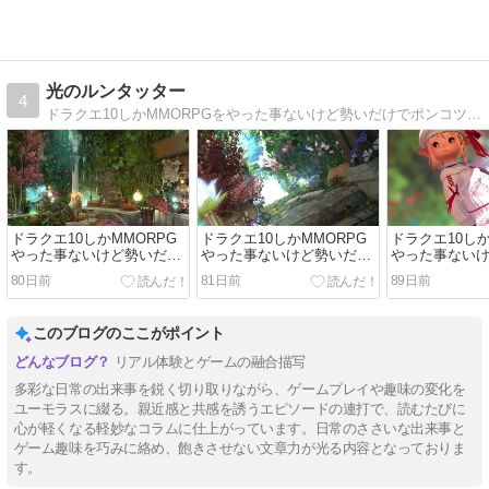
光のルンタッター
4
ドラクエ10しかMMORPGをやった事ないけど勢いだけでポンコツにFF14を頑張る日記みたいななにか。
ドラクエ10しかMMORPG
ドラクエ10しかMMORPG
ドラクエ10しか
やった事ないけど勢いだけ
やった事ないけど勢いだけ
やった事ない
でＦＦ１４をやる日記
でＦＦ１４をやる日記
でＦＦ１４を
80日前
81日前
89日前
（523）
（522）
（521）
このブログのここがポイント
リアル体験とゲームの融合描写
多彩な日常の出来事を鋭く切り取りながら、ゲームプレイや趣味の変化を
ユーモラスに綴る。親近感と共感を誘うエピソードの連打で、読むたびに
心が軽くなる軽妙なコラムに仕上がっています。日常のささいな出来事と
ゲーム趣味を巧みに絡め、飽きさせない文章力が光る内容となっておりま
す。