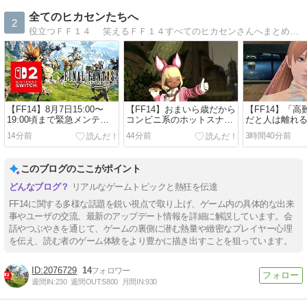
全てのヒカセンたちへ
2
役立つＦＦ１４ 笑えるＦＦ１４すべてのヒカセンさんへまとめブログ
【FF14】8月7日15:00〜
【FF14】おまいら歳だから
​【FF14】「
19:00頃まで緊急メンテ実
コンビニ系のホットスナッ
だと人は離れ
施！Switch2版のロード(暗
ク食べたら胃もたれするよ
のも大事！」
14分前
44分前
3時間40分前
転問題)改善される？【恐ろ
な…？ゲームのお供として
ゼアの未解決
しく早いメンテ俺でなきゃ
食べても重そう【まだ20代
であるWorld of 
見逃しちゃうね】
でっす♪】
どうしてる？
このブログのここがポイント
リアルなゲームトピックと熱狂を伝達
FF14に関する多様な話題を鋭い視点で取り上げ、ゲーム内の具体的な出来
事やユーザの交流、最新のアップデート情報を詳細に解説しています。会
話やつぶやきを通じて、ゲームの裏側に潜む熱量や緻密なプレイヤー心理
を伝え、読む者のゲーム体験をより豊かに描き出すことを狙っています。
2076729
14
週間IN:
230
週間OUT:
5800
月間IN:
930