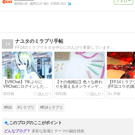
週間IN:
60
週間OUT:
460
月間IN:
310
ナユタのミラプリ手帖
14
FF14のミラプリネタを中心にのんびり更新しています。
【VRChat】7年ぶりに
【その他雑記】色々な終わ
【FF14ミラ
VRChatにログインした
りを迎えるオンラインゲー
(FF11コラボ
Visitorの話
ムたち
コーデ
52日前
53日前
3ヶ月前
#ff14
#ミラプリ
#ff14ミラプリ
このブログのここがポイント
多彩な装備とテーマの融合技術