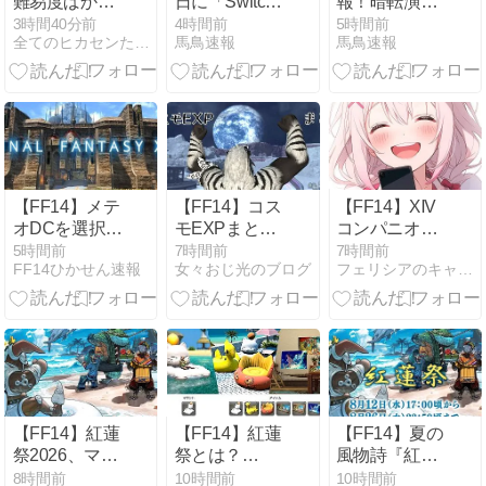
難易度ばかり
日に「Switch2
報！暗転演出
のも凄い
だと人は離れ
版でコンテン
で難しいと言
3時間40分前
4時間前
5時間前
全てのヒカセンたちへ
馬鳥速報
馬鳥速報
る」「難しい
ツ内でデータ
われていた
のも大事！」
ロードに時間
Switch2版の
←このエオル
を要する場合
WoL討滅戦、
ゼアの未解決
がある現象」
クリア可能と
問題、大先輩
の最適化対応
判明
であるWorld
の緊急メンテ
of Warcraftはど
が実施！
うしてる？
【FF14】メテ
【FF14】コス
【FF14】XIV
オDCを選択し
モEXPまとめ
コンパニオン
た若葉さん
【日記】
アプリ 活用術
5時間前
7時間前
7時間前
FF14ひかせん速報
女々おじ光のブログ
フェリシアのキャンディボックス
「午前中はID
｜「無料でも
やルレが全然
ココまで使え
マッチしな
る」その使い
い…」→DCト
方と利用方法
ラベルやリー
をご紹介！
ジョン内フリ
ーマッチ化で
気にならなく
【FF14】紅蓮
【FF14】紅蓮
【FF14】夏の
なるぞ！
祭2026、マウ
祭とは？
風物詩『紅蓮
ントがもらえ
【2026】
祭』、今年の
8時間前
10時間前
10時間前