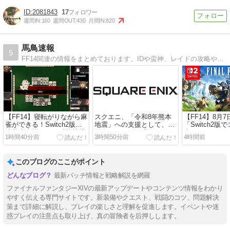
2081843
17
週間IN:
160
週間OUT:
430
月間IN:
820
馬鳥速報
5
FF14関連の情報をまとめております。IDや蛮神、レイドの攻略やレベル上げ・各ジョブのスキル回しの方法などお役に立てる情報をお届けいたします。
【FF14】寝転がりながら麻
スクエニ、「令和8年熊本
【FF14】8月7
雀ができる！Switch2版、
地震」への支援として、義
「Switch2版
携帯麻雀機として滅茶苦茶
援金3000万円の寄付を発
内でデータロ
1時間40分前
3時間50分前
4時間前
優秀だと話題に。
表。「今般の災害による被
要する場合が
PC/PS/XBOX/Switch2のク
災者の皆様の救済および被
最適化対応の
ロスプラットフォームで対
災地の復旧に役立てていた
実施！
このブログのここがポイント
戦できるのも凄い
だくため」
最新パッチ情報と戦略解説を網羅
ファイナルファンタジーXIVの最新アップデートやコンテンツ情報をわかり
やすく伝える専門サイトです。新装備やクエスト、戦闘のコツ、問題解決
策まで詳細に解説し、プレイの楽しさと理解を促進します。イベントや迷
惑プレイの注意点も取り上げ、真の冒険者を后押しします。