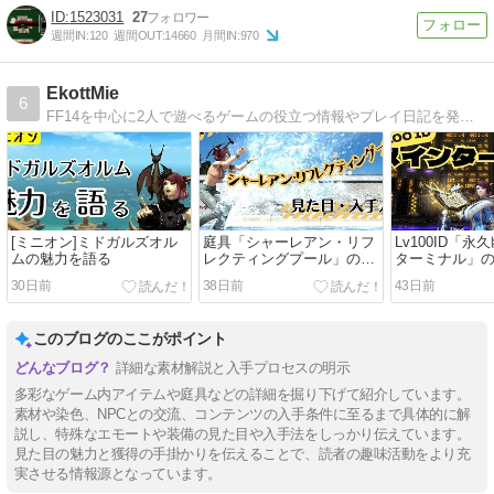
1523031
27
週間IN:
120
週間OUT:
14660
月間IN:
970
EkottMie
6
FF14を中心に2人で遊べるゲームの役立つ情報やプレイ日記を発信するブログです。一部バイリンガル対応しています。
[ミニオン]ミドガルズオル
庭具「シャーレアン・リフ
Lv100ID「永
ムの魅力を語る
レクティングプール」の入
ターミナル」
手方法
30日前
38日前
43日前
このブログのここがポイント
詳細な素材解説と入手プロセスの明示
多彩なゲーム内アイテムや庭具などの詳細を掘り下げて紹介しています。
素材や染色、NPCとの交流、コンテンツの入手条件に至るまで具体的に解
説し、特殊なエモートや装備の見た目や入手法をしっかり伝えています。
見た目の魅力と獲得の手掛かりを伝えることで、読者の趣味活動をより充
実させる情報源となっています。