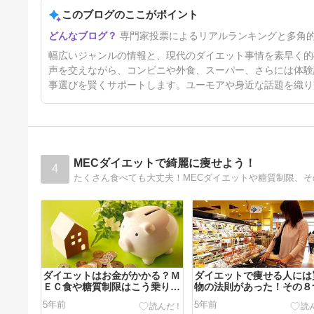
ー
このブログのここがポイント
専門家投票によるリアルランキングと多角
幅広いジャンルの情報と、現代のダイエット事情を素早く的
声を交えながら、コンビニや外食、スーパー、さらには体験
事選びを賢くサポートします。ユーモアや身近な話題を織り
MECダイエットで綺麗に痩せよう！
4
たくさん食べても大丈夫！MECダイエットや糖質制限、
ダイエットはお金がかかる？Ｍ
ダイエットで痩せる人には
ＥＣ食や糖質制限はこう乗り切
物の法則があった！その８
れ☆
痩せるルールが知りたい！
5年前
5年前