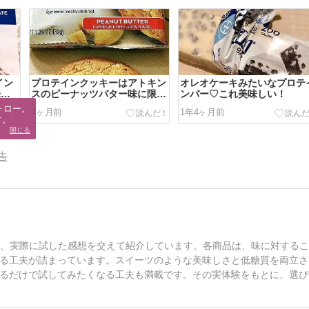
イン
プロテインクッキーはアトキン
オレオケーキみたいなプロテ
味し
スのピーナッツバター味に限る
ンバー♡これ美味しい！
♪美味しすぎる！糖質3g砂糖1g
ロー。

4ヶ月前
1年4ヶ月前
プロテイン10gカロリー
す。
150Kcal
閉じる
告
クを、実際に試した感想を交えて紹介しています。各商品は、味に対する
る工夫が詰まっています。スイーツのような美味しさと低糖質を両立さ
るだけで試してみたくなる工夫も満載です。その実体験をもとに、選び