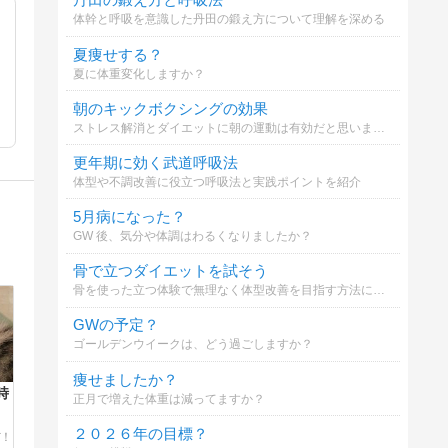
体幹と呼吸を意識した丹田の鍛え方について理解を深める
夏痩せする？
夏に体重変化しますか？
朝のキックボクシングの効果
ストレス解消とダイエットに朝の運動は有効だと思いますか？
更年期に効く武道呼吸法
体型や不調改善に役立つ呼吸法と実践ポイントを紹介
5月病になった？
GW 後、気分や体調はわるくなりましたか？
骨で立つダイエットを試そう
骨を使った立つ体験で無理なく体型改善を目指す方法について
GWの予定？
ゴールデンウイークは、どう過ごしますか？
痩せましたか？
時
正月で増えた体重は減ってますか？
２０２６年の目標？