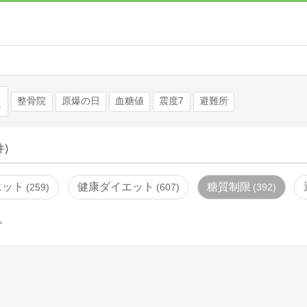
検索
整骨院
原爆の日
血糖値
震度7
避難所
件)
エット
健康ダイエット
糖質制限
259
607
392
…