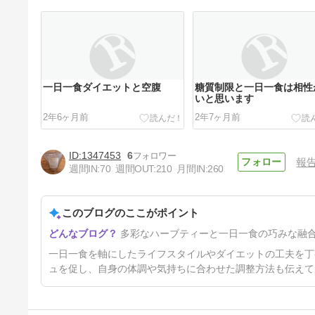
一日一食ダイエットと空腹
糖質制限と一日一食は相性
いと思います
2年6ヶ月前
2年7ヶ月前
1347453
6
報
週間IN:
70
週間OUT:
210
月間IN:
260
このブログのここがポイント
ファスティングプレミアムで糖
多彩なハーブティーと一日一食の巧みな融
質制限ダイエットを加速してみ
た
8年前
一日一食を軸にしたライフスタイルやダイエットの工夫を丁
ュを促し、自身の体調や気持ちに合わせた調整方法も伝えて