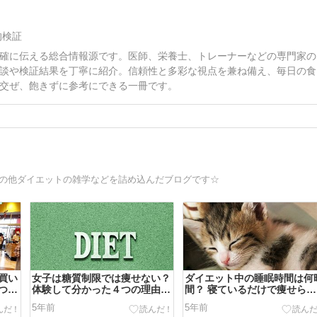
的検証
確に伝える総合情報源です。医師、栄養士、トレーナーなどの専門家の
談や検証結果を丁寧に紹介。信頼性と多彩な視点を兼ね備え、毎日の食
交ぜ、飽きずに参考にできる一冊です。
その他ダイエットの雑学などを詰め込んだブログです☆
買い
女子は糖質制限では痩せない？
ダイエット中の睡眠時間は何
つの
体験して分かった４つの理由と
間？ 寝ているだけで痩せられ
！
は？
るルール６つ☆
5年前
5年前