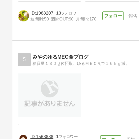
1988207
13
報告
週間IN:
50
週間OUT:
90
月間IN:
170
ダイエットの強い味方！痩せる
日と痩せない日を知ればダイエ
ットは簡単に成功する！？
5年前
みやのゆるMEC食ブログ
5
糖質量１３０ｇ位摂取、ゆるＭＥＣ食で１６ｋｇ減。
1563838
1