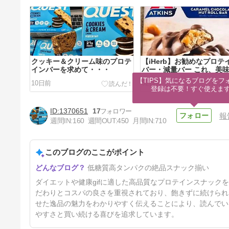
クッキー＆クリーム味のプロテ
【iHerb】お勧めなプロテ
インバーを求めて・・・
バー・減量バー これ、美
いからお気に入りで再購入
【TIPS】気になるブログをフォ
10日前
62日前
登録は不要！すぐ使えま
1370651
17
報
週間IN:
160
週間OUT:
450
月間IN:
710
このブログのここがポイント
相変わらずこのプロテインクッ
低糖質高タンパクの絶品スナック揃い
キー食べてます♡
3年前
ダイエットや健康gifに適した高品質なプロテインスナッ
だわりとコスパの良さを重視されており、飽きずに続けられ
せた逸品の魅力をわかりやすく伝えることにより、読んでい
やすさと買い続ける喜びを追求しています。