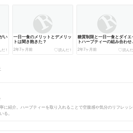
がい
一日一食のメリットとデメリッ
糖質制限と一日一食とダイエ
トは聞き飽きた？
トハーブティーの組み合わせ
最強
2年7ヶ月前
2年7ヶ月前
告
合
寧に紹介。ハーブティーを取り入れることで空腹感や気分のリフレッシ
いる。