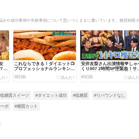
女
これならできる！ダイエット📺
安井友梨さん出演情報💛しゃ
？食
プロフェッショナルランキング
くり007 2時間SP🈑緊急！サ
★太りたくないけど食べたいと
カーW杯森保監督未公開大放
38日前
40日前
きどれを選べばいいの?
▼肉祭り
#低糖質スイーツ
#ダイエット成功
#低糖質
#リバウンドなし
カーボ
#糖質カット
告