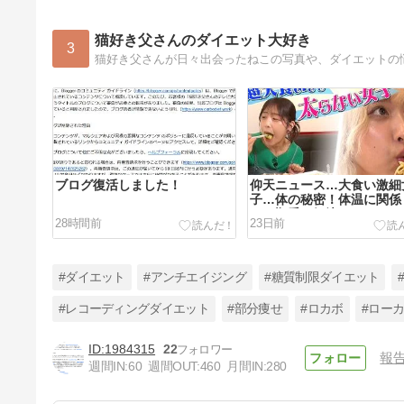
猫好き父さんのダイエット大好き
3
ブログ復活しました！
仰天ニュース…大食い激細
子…体の秘密！体温に関係
べる順番で解決？
28時間前
23日前
#ダイエット
#アンチエイジング
#糖質制限ダイエット
#レコーディングダイエット
#部分痩せ
#ロカボ
#ロー
1984315
22
報
マニアさんの知恵と工夫のダイ
週間IN:
60
週間OUT:
460
月間IN:
280
エット💛熱狂マニアさん★ドン
キ冷食・カルディ麺だけダイエ
55日前
ット＆空港マニア50雑学ツア