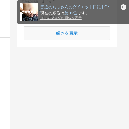
何かに挑戦しますか？
普通のおっさんのダイエット日記 | Ossan Diet …
年賀状は？
現在の順位は
第95位
です。
年賀状を出しますか？
≫
このブログの順位を表示
続きを表示