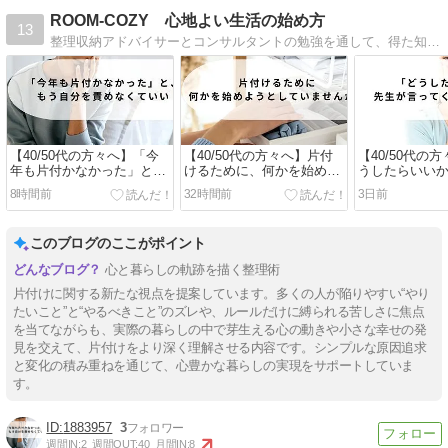
ROOM-COZY 心地よい生活の始め方
13
整理収納アドバイサーとコンサルタントの勉強を通して、得た知識と実際、自宅での毎日の発見やお客様からの疑問などを通して感じたことや気づいたことを書いています。
【40/50代の方々へ】「今
【40/50代の方々へ】片付
【40/50代の
年も片付かなかった」と、
けるために、何かを始めよ
うしたらいい
もう自分を責めなくてい
うとしていませんか？
ってくれない
8時間前
32時間前
3日前
い。
このブログのここがポイント
心と暮らしの軌跡を描く整理術
片付けに関する新たな視点を提案しています。多くの人が陥りやすい“やり
たいこと”と“やるべきこと”のズレや、ルールだけに縛られる苦しさに焦点
を当てながらも、実際の暮らしの中で芽生える心の動きや小さな幸せの発
見を交えて、片付けをより深く理解させる内容です。シンプルな原因追求
と変化の積み重ねを通じて、心豊かな暮らしの実現をサポートしていま
す。
1883957
3
週間IN:
2
週間OUT:
40
月間IN:
8