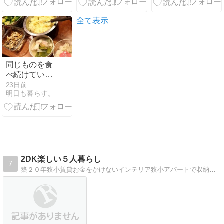
せん・・・
ベーションを
通して人生を
紐解く連載
全て表示
同じものを食
べ続けている
在宅ワーカー
23日前
明日も暮らす。
である
2DK楽しい５人暮らし
7
築２０年狭小賃貸お金をかけないインテリア狭小アパートで収納工夫し心地よい家。かぎ針編みも挑戦中