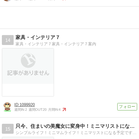
家具・インテリア７
14
家具・インテリア７家具・インテリア７案内
1099920
週間IN:
2
週間OUT:
20
月間IN:
4
只今、住まいの美魔女に変身中！ミニマリストになる予定
15
シンプルライフ！ミニマムライフ！ミニマリストになる予定です。大好きなFrancfrancモノトーン雑貨、100均などで『扉の中まで美しい収納』を目指しています。