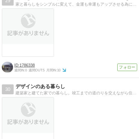
29
家と暮らしをシンプルに変えて、金運も幸運もアップさせる為に参考にした本を紹介。本で刺激を受けて我が暮らしもシンプルに！の軌跡。
1786338
週間IN:
0
週間OUT:
5
月間IN:
10
デザインのある暮らし
30
建築家と建てた家での暮らし。竣工までの道のりを交えながら住み心地や日常、インテリアなどを掲載中。