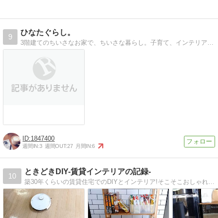
ひなたぐらし。
9
3階建てのちいさなお家で、ちいさな暮らし。子育て、インテリア、ハンドメイドのこと。
1847400
週間IN:
3
週間OUT:
27
月間IN:
6
ときどきDIY-賃貸インテリアの記録-
10
築30年くらいの賃貸住宅でのDIYとインテリア!そこそこおしゃれでそこそこ掃除しやすく!