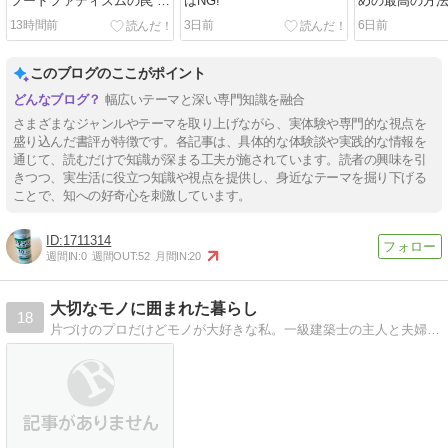
フードファディズムの罠 ア
はNG!
めの最高の方法
ラン・レヴィノヴィッツ、
實
13時間前
3日前
6日前
ナカイサヤカ
このブログのここがポイント
幅広いテーマと深い専門知識を融合
さまざまなジャンルやテーマを取り上げながら、実体験や専門的な視点を
盛り込んだ書評が特徴です。各記事は、具体的な体験談や実践的な情報を
通じて、読むだけで知識が深まる工夫が施されています。読者の興味を引
きつつ、実生活に役立つ知識や視点を提供し、身近なテーマを掘り下げる
ことで、知への好奇心を刺激しています。
1711314
週間IN:
0
週間OUT:
52
月間IN:
20
大切なモノに囲まれた暮らし
18
片づけのプロだけどモノが大好きな私。一級建築士の主人と夫婦二人の暮らしは楽しく、毎日ドタバタ！シンプルに暮らすために日々奮闘中！