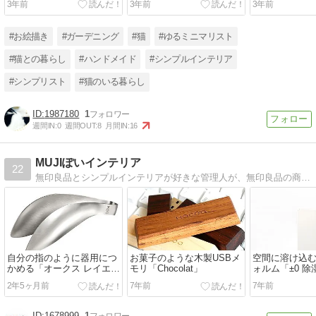
3年前
3年前
3年前
#お絵描き
#ガーデニング
#猫
#ゆるミニマリスト
#猫との暮らし
#ハンドメイド
#シンプルインテリア
#シンプリスト
#猫のいる暮らし
1987180
1
週間IN:
0
週間OUT:
8
月間IN:
16
MUJIぽいインテリア
22
無印良品とシンプルインテリアが好きな管理人が、無印良品の商品に合わせやすい雑貨や家具を紹介しています。
自分の指のように器用につ
お菓子のような木製USBメ
空間に溶け込
かめる「オークス レイエ
モリ「Chocolat」
ォルム「±0 除湿
ゆびさきトング」
2年5ヶ月前
7年前
7年前
1678999
1