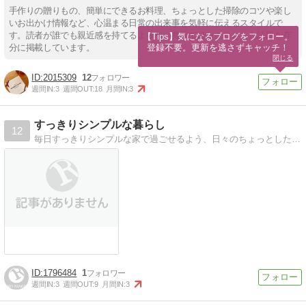
手作りの贈りもの、簡単にできるお料理、ちょっとした掃除のコツや楽し
いお出かけ情報など、心温まる日常の出来事を気軽に伝えるスタイルで
す。読者が誰でも親近感を持てるような、身近でほっこりとした話題を存
【Tips】気になるブログをフォロー。

登録不要。更新を逃さずキャッチ！
分に掲載しています。
閉じる
2015309
12
週間IN:
3
週間OUT:
18
月間IN:
3
すっきりシンプルな暮らし
12
毎日すっきりシンプルな家で過ごせるよう、日々のちょっとしたお掃除やシンプルなインテリアについて書いていきます。
1796484
1
週間IN:
3
週間OUT:
9
月間IN:
3