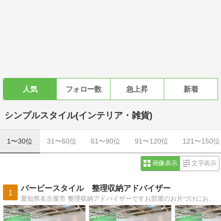
人気
フォロー数
急上昇
新着
シンプルスタイル(インテリア・雑貨)
1〜30位
31〜60位
61〜90位
91〜120位
121〜150位
画像表示
文字表示
バービースタイル 整理収納アドバイザー
1
愛知県名古屋市 整理収納アドバイザーですお部屋のお片づけにお悩みの方に コツをお伝えしながら 一緒にお部屋を片付けます。