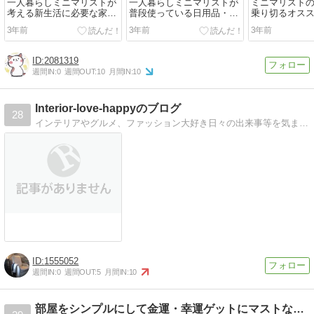
一人暮らしミニマリストが
一人暮らしミニマリストが
ミニマリスト
考える新生活に必要な家
普段使っている日用品・消
乗り切るオス
具・家電まとめ【最小限で
耗品まとめ【新生活の買い
方法１０選【
3年前
3年前
3年前
無駄のない生活】
物リスト】
約】
2081319
週間IN:
0
週間OUT:
10
月間IN:
10
Interior-love-happyのブログ
28
インテリアやグルメ、ファッション大好き日々の出来事等を気ままにＵＰしていきます
1555052
週間IN:
0
週間OUT:
5
月間IN:
10
部屋をシンプルにして金運・幸運ゲットにマストな本読んでみたよ