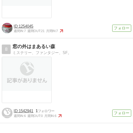
1254045
週間IN:
7
週間OUT:
21
月間IN:
7
窓の外はまあるい森
8
ミステリー、ファンタジー、SF。
1542941
1
週間IN:
6
週間OUT:
0
月間IN:
6