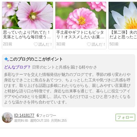
思っていたより汚れてた！
手土産やギフトにもピッタ
【第二弾】夫
見落としがちな毎日使うア
リ！オススメしたいお菓子
だよと思った
イテムの汚れ
3選
2日前
3日前
5日前
このブログのここがポイント
日常のヒントと共感を届ける軽やかさ
多彩なテーマを交えた情報発信が魅力のブログです。季節の移り変わりや
身近なできごとに焦点をあてつつ、ちょっとした工夫や気づきに共感を呼
びます。取り上げる話題は多岐にわたりながらも、親しみやすい言葉選び
と軽妙な語り口が特徴です。身近な出来事を通じて、暮らしに役立つアイ
デアや心のゆとりを提案し、読んでいるだけでほっとひと息つきたくなる
ような温かさを持ち合わせています。
1418177
6
週間IN:
65
週間OUT:
155
月間IN:
255