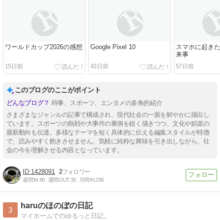
ワールドカップ2026の感想
Google Pixel 10
スマホに起き
来事
15日前
43日前
57日前
このブログのここがポイント
時事、スポーツ、エンタメの多角的紹介
さまざまなジャンルの記事で構成され、現代社会の一面を鮮やかに描出し
ています。スポーツの熱戦や大事件の裏側を鋭く描きつつ、文化や娯楽の
最新動向も伝達。多様なテーマを短く具体的に伝える編集スタイルが特徴
で、読みやすく飽きさせません。気軽に純粋な興味を引き出しながら、社
会の今を理解させる内容となっています。
1428091
2
週間IN:
80
週間OUT:
30
月間IN:
290
haruのほのぼの日記
3
マイホームでのゆるっと日記。