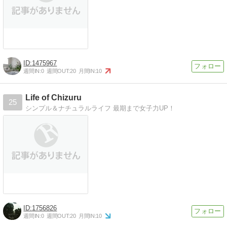
1475967
週間IN:
0
週間OUT:
20
月間IN:
10
Life of Chizuru
25
シンプル＆ナチュラルライフ 最期まで女子力UP！
1756826
週間IN:
0
週間OUT:
20
月間IN:
10