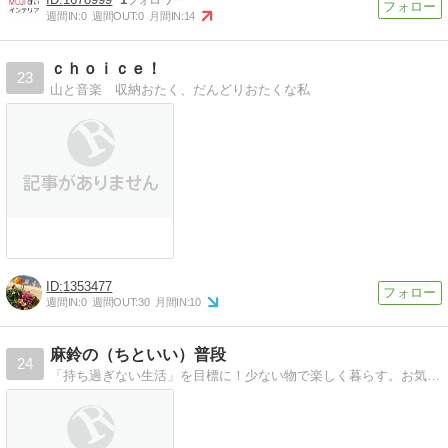
週間IN:
0
週間OUT:
0
月間IN:
14
ｃｈｏｉｃｅ！
23
山と音楽 収納おたく、だんどりおたくな私
1353477
週間IN:
0
週間OUT:
30
月間IN:
10
麻鈴の（ちといい）普段
24
「持ち過ぎない生活」を目標に！少ない物で楽しく暮らす。お気に入りに囲まれた、ちょっといい普段をご紹介。