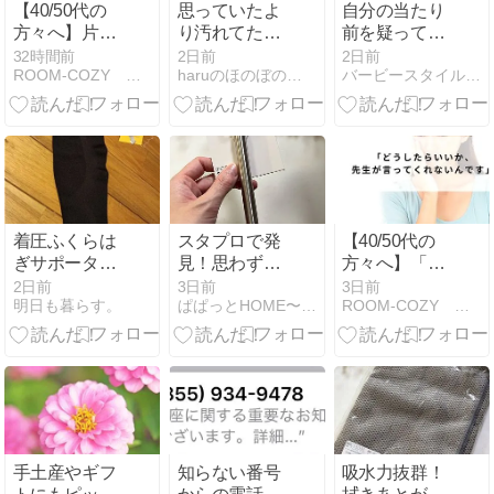
【40/50代の
思っていたよ
自分の当たり
方々へ】片付
り汚れてた！
前を疑ってみ
けるために、
見落としがち
る
32時間前
2日前
2日前
ROOM-COZY 心地よい生活の始め方
haruのほのぼの日記
バービースタイル 整理収納アドバイザー
何かを始めよ
な毎日使うア
うとしていま
イテムの汚れ
せんか？
着圧ふくらは
スタプロで発
【40/50代の
ぎサポーター
見！思わず二
方々へ】「ど
ソックスを買
度見した、あ
うしたらいい
2日前
3日前
3日前
明日も暮らす。
ぱぱっとHOME〜収納アイデアからのシンプル生活〜
ROOM-COZY 心地よい生活の始め方
ってよかった
の商品のそっ
か、先生が言
けど、発生し
くりさん
ってくれない
た問題
んです」
手土産やギフ
知らない番号
吸水力抜群！