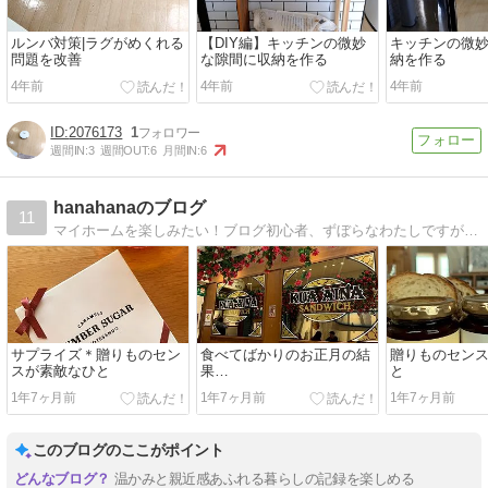
ルンバ対策|ラグがめくれる
【DIY編】キッチンの微妙
キッチンの微
問題を改善
な隙間に収納を作る
納を作る
4年前
4年前
4年前
2076173
1
週間IN:
3
週間OUT:
6
月間IN:
6
hanahanaのブログ
11
マイホームを楽しみたい！ブログ初心者、ずぼらなわたしですが...マイペースでおうちのこと更新していきたいと思います。よろしくお願いします^^*
サプライズ＊贈りものセン
食べてばかりのお正月の結
贈りものセン
スが素敵なひと
果…
と
1年7ヶ月前
1年7ヶ月前
1年7ヶ月前
このブログのここがポイント
温かみと親近感あふれる暮らしの記録を楽しめる