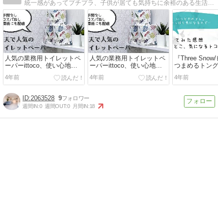
統一感があってプチプラ、子供が居ても気持ちに余裕のある生活がモットー。汚部屋から解放されてストレスフリーな生活を送る母の奮闘記録や、日常を切り取ったブログです。
人気の業務用トイレットペ
人気の業務用トイレットペ
『Three Sno
ーパーittoco、使い心地や
ーパーittoco、使い心地や
つまめるトン
コスパを比較・徹底レビュ
コスパを比較・徹底レビュ
した。口コミ
4年前
4年前
4年前
ー！
ー！
の違い。
2063528
9
週間IN:
0
週間OUT:
0
月間IN:
18