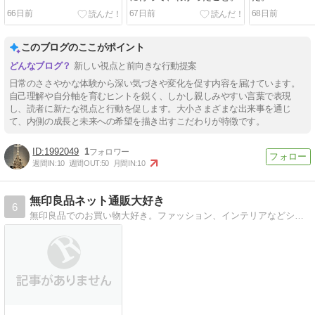
66日前
67日前
68日前
このブログのここがポイント
新しい視点と前向きな行動提案
日常のささやかな体験から深い気づきや変化を促す内容を届けています。
自己理解や自分軸を育むヒントを鋭く、しかし親しみやすい言葉で表現
し、読者に新たな視点と行動を促します。大小さまざまな出来事を通じ
て、内側の成長と未来への希望を描き出すこだわりが特徴です。
1992049
1
週間IN:
10
週間OUT:
50
月間IN:
10
無印良品ネット通販大好き
6
無印良品でのお買い物大好き。ファッション、インテリアなどシンプルアイテムを紹介