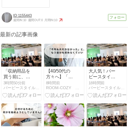
1155443
週間IN:
10
週間OUT:
0
月間IN:
10
最新の記事画像
「収納用品を
【40/50代の
大人気！バー
買う前に、考
方々へ】「今
ビースタイル
えたいこと」
年も片付かな
のエアコンク
3時間50分前
8時間前
18時間前
バービースタイル 整理収納アドバイザー
ROOM-COZY 心地よい生活の始め方
バービースタイル 整理収納アドバイザー
かった」と、
リーニング
もう自分を責
めなくてい
い。