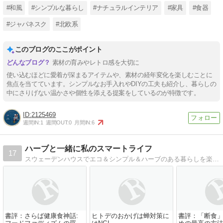
#和風
#シンプルな暮らし
#ナチュラルインテリア
#家具
#食器
#ジャパネスク
#北欧系
このブログのここがポイント
素材の育みやレトロ感を大切に
使い込むほどに愛着が深まるアイテムや、素材の経年変化を楽しむことに
焦点を当てています。シンプルなお手入れやDIYの工夫も紹介し、暮らしの
中にさりげない温かさや個性を添える提案をしているのが特徴です。
2125469
週間IN:
1
週間OUT:
0
月間IN:
6
ハーブと一緒に私のスマートライフ
17
スウェーデンハウスでエコ＆シンプル＆ハーブのある暮らしを楽しむ40代です。ハーブコーディネーター。ファイナンシャルプランナーＣＦＰ＆ライフオーガナイザー。
書評：さらば健康食神話:
ヒトデのおかげは蝉対策に
書評：「断食