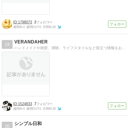
1798073
2
週間IN:
0
週間OUT:
0
月間IN:
20
VERANDAHER
19
ハンドメイドや雑貨、掃除、ライフスタイルなど役立つ情報をお届け。モノトーン素材の配布も！
1524833
7
週間IN:
0
週間OUT:
0
月間IN:
20
シンプル日和
20