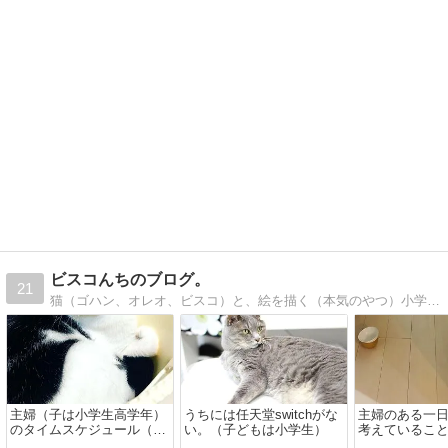
ビスコんちのブログ。
21
猫（ゴハン、オレオ、ビスコ）と、絵を描く（本気のやつ）小学生の娘、汚部屋住人の夫（時々ミュージシャン）との暮らしを綴るブログ。猫との暮らし、シンプルな暮らし、シンプルインテリア、ガーデニングハンドメイド、育児等。
主婦（子は小学生高学年）
うちには任天堂switchがな
主婦のある一
のタイムスケジュール（午
い。（子どもは小学生）
考えているこ
前中）
書いてみる。