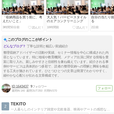
「収納用品を買う前に、考
大人気！バービースタイル
自分の当たり
えたいこと」
のエアコンクリーニング
る
3時間50分前
18時間前
2日前
このブログのここがポイント
丁寧な説明と幅広い実績紹介
整理収納アドバイザーの活動や実績、セミナー情報を中心に構成された内
容となっています。特に地域や教育機関、メディア出演に関する情報を豊
富に取り入れ、親しみやすさと信頼性を兼ね備えています。紹介される事
例やサービスは具体的かつ多彩で、読者の整理収納への理解と興味を喚起
する工夫が施されています。ひとつひとつの文章は簡潔でわかりやすく、
細やかな心配りが伝わる文章構成です。
1643437
9
週間IN:
140
週間OUT:
350
月間IN:
570
TEKITO
2
一人暮らしのインテリア雑貨や北欧食器、映画やアートの感想など思いついたことを適当に書いてます。