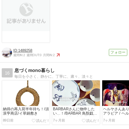
1489258
週間IN:
2
週間OUT:
0
月間IN:
2
息づくmono暮らし
16
毎日を小さく、静かに、丁寧に、粛々、淡々と
納得の再入荷半年待ち！/須
BARBARさんに物申した
ヘルヤさんあり
浪亨商店/イ草鍋敷き
い…！/BARBAR 鳥獣戯画
アラビア / ヘ
田楽 /6寸皿/5寸皿/蕎麦猪
ーマグ/ARABIA/
89日前
7ヶ月前
7ヶ月前
口/馬場商店/波佐見焼