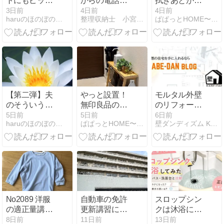
トにもピッタ
からの電話は
拭きあとが残
リ！オススメ
出ずに、まず
りにくい！リ
3日前
4日前
4日前
haruのほのぼの日記
整理収納士 小宮真理の快適空間
ぱぱっとHOME〜収納アイデアからのシンプル生活〜
したいお菓子
は番号をググ
ピートしてい
3選
る癖を付けて
るお気に入り
下さいね‼️
のキッチンタ
オル！
【第二弾】夫
やっと設置！
モルタル外壁
のそういう所
無印良品のス
のリフォーム
だよと思った
リムトレーテ
完全ガイド｜
5日前
5日前
6日前
haruのほのぼの日記
ぱぱっとHOME〜収納アイデアからのシンプル生活〜
壁ダンディズム KABE-DAN
こと
ーブルが最高
ひび割れの見
だった！買っ
分け方から費
て大正解！
用・業者選び
まで
No2089 洋服
自動車の免許
スロップシン
の適正量講座
更新講習に行
クは沐浴にも
のシェア③：
ってきました‼
使える？実際
8日前
11日前
13日前