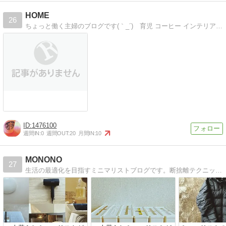
HOME
26
ちょっと働く主婦のブログです(｀_´)ゞ育児 コーヒー インテリア LEGOの事を書いてます
1476100
週間IN:
0
週間OUT:
20
月間IN:
10
MONONO
27
生活の最適化を目指すミニマリストブログです。断捨離テクニック・健康管理・節約術などのライフハックを中心に発信中。みんなの生活がシンプルで楽になるような記事を書いていきます。