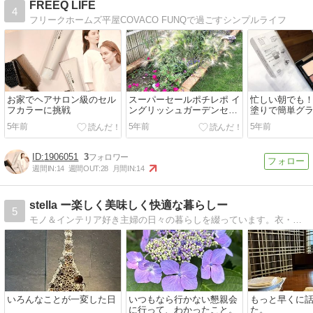
FREEQ LIFE
4
フリークホームズ平屋COVACO FUNQで過ごすシンプルライフ
お家でヘアサロン級のセル
スーパーセールポチレポ イ
忙しい朝でも
フカラーに挑戦
ングリッシュガーデンセッ
塗りで簡単グ
トのお庭の様子
アイメイク
5年前
5年前
5年前
1906051
3
週間IN:
14
週間OUT:
28
月間IN:
14
stella ー楽しく美味しく快適な暮らしー
5
モノ＆インテリア好き主婦の日々の暮らしを綴っています。衣・食・住全てに興味がありすぎて、モノ多めですが、程良くスッキリ・快適な暮らしを模索中。
いろんなことが一変した日
いつもなら行かない懇親会
もっと早くに
に行って、わかったこと。
た。