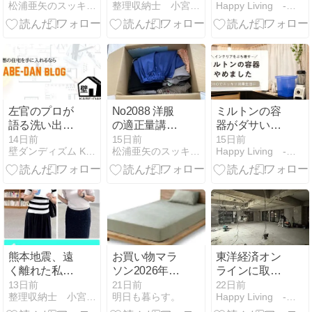
松浦亜矢のスッキリ暮らすお手伝い
整理収納士 小宮真理の快適空間
Happy Living -削ぎ家事研究室-
長袖を買いに
に使ってみた
行ったのだが
感想
左官のプロが
No2088 洋服
ミルトンの容
語る洗い出し
の適正量講座
器がダサいミ
の仕上げ方と
のシェア②：
ルトンの容器
14日前
15日前
15日前
壁ダンディズム KABE-DAN
松浦亜矢のスッキリ暮らすお手伝い
Happy Living -削ぎ家事研究室-
ポイント|ヤブ
ベストなクロ
がダサい。我
原「ストーン
ーゼットのは
が家のミルク
フィーネ」イ
ずが事件勃発
グッズ収納を
ンタビュー
紹介します
熊本地震、遠
お買い物マラ
東洋経済オン
く離れた私で
ソン2026年7
ラインに取材
さえも、気が
月
していただき
13日前
21日前
22日前
整理収納士 小宮真理の快適空間
明日も暮らす。
Happy Living -削ぎ家事研究室-
気ではありま
ました｜リノ