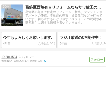
20
葛飾区西亀有☆リフォームならサワ建工のブログ☆足立区
葛飾区の亀有で住宅のリフォーム、新築、マンションや
アパートの修繕、不動産の売買、賃貸住宅などを行って
います。初心者にもわかりやすいリフォームの説明や不
動産取引に関する情報を書いていきます。
今年もよろしくお願いします。
ラジオ放送のCM制作中‼
4年前
5年前
2041594
1
週間IN:
24
週間OUT:
104
月間IN:
128