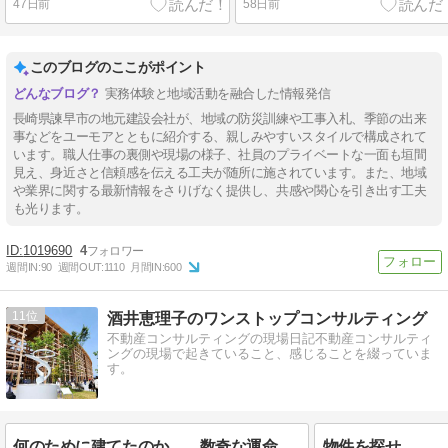
47日前
58日前
このブログのここがポイント
実務体験と地域活動を融合した情報発信
長崎県諫早市の地元建設会社が、地域の防災訓練や工事入札、季節の出来
事などをユーモアとともに紹介する、親しみやすいスタイルで構成されて
います。職人仕事の裏側や現場の様子、社員のプライベートな一面も垣間
見え、身近さと信頼感を伝える工夫が随所に施されています。また、地域
や業界に関する最新情報をさりげなく提供し、共感や関心を引き出す工夫
も光ります。
1019690
4
週間IN:
90
週間OUT:
1110
月間IN:
600
11
酒井恵理子のワンストップコンサルティング
不動産コンサルティングの現場日記不動産コンサルティ
ングの現場で起きていること、感じることを綴っていま
す。
何のために建てたのか…、数奇な運命をたどる建物
物件を探せ