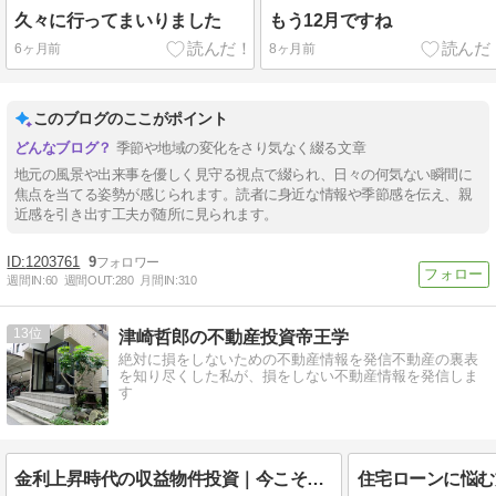
久々に行ってまいりました
もう12月ですね
6ヶ月前
8ヶ月前
このブログのここがポイント
季節や地域の変化をさり気なく綴る文章
地元の風景や出来事を優しく見守る視点で綴られ、日々の何気ない瞬間に
焦点を当てる姿勢が感じられます。読者に身近な情報や季節感を伝え、親
近感を引き出す工夫が随所に見られます。
1203761
9
週間IN:
60
週間OUT:
280
月間IN:
310
13
津崎哲郎の不動産投資帝王学
絶対に損をしないための不動産情報を発信不動産の裏表
を知り尽くした私が、損をしない不動産情報を発信しま
す
金利上昇時代の収益物件投資｜今こそ見直すべき3つのポイント