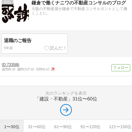
30
鎌倉で働くナニワの不動産コンサルのブログ
大阪の不動産屋が鎌倉で不動産コンサルタントとして働
くことに。
退職のご報告
5年前
733586
週間IN:
10
週間OUT:
10
月間IN:
10
次のランキングを表示
「建設・不動産」
31位〜60位
1〜30位
31〜60位
61〜90位
91〜120位
121〜150位