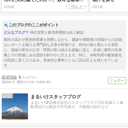
10日前
23日前
このブログのここがポイント
時代背景と都市再開発を鋭く解説
都市の流れや歴史的変遷を洞察しながら、建築や再開発の現場からの詳細
なレポートを届ける専門的な文章が特徴です。時代の移り変わりを背景
に、地域の変化や公共・民間の取り組みを鋭敏に捉え、読者に都市の未来
像とその背後にある思惑を鮮やかに伝えます。特に、木材利用や建築進化
の現状に深く入り込み、具体的な事例とともに読み応えを持たせていま
す。
97316
6
週間IN:
70
週間OUT:
240
月間IN:
450
12
まるいけスタッフブログ
まるいけ建設株式会社のスタッフブログ日比谷線三ノ輪
駅周辺のお散歩日常写真や、不動産の紹介など