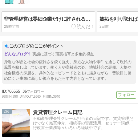
非管理経営は零細企業だけに許される武器
嫉妬を刈り取れば
28時間前
2日前
このブログのここがポイント
実感に基づく現実描写と多角的視点
身近な体験と社会の複雑さを鋭く捉え、身近な人物や事件を通して現代の
風景を映し出しています。働く人や高齢者の姿、地域社会の裏側、人格や
社会構造の深層を、具体的なエピソードとともに描きながら、普段目に留
めにくい事象に新しい視点をもたらす内容となっています。
766555
36
週間IN:
790
週間OUT:
2660
月間IN:
3840
2
賃貸管理クレーム日記
不動産管理会社クレーム担当者の日記です。賃貸管理だ
けでなく売買仲介、相続等の資産活用、セミナー講師、
行政書士業務等々いろいろ経験中です。