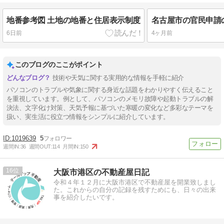
地番参考図 土地の地番と住居表示制度
6日前
4ヶ月前
このブログのここがポイント
技術や天気に関する実用的な情報を手軽に紹介
パソコンのトラブルや気象に関する身近な話題をわかりやすく伝えること
を重視しています。例として、パソコンのメモリ故障や起動トラブルの解
決法、文字化け対策、天気予報に基づいた寒暖の変化など多彩なテーマを
扱い、実生活に役立つ情報をシンプルに紹介しています。
1019639
5
週間IN:
36
週間OUT:
114
月間IN:
150
16
大阪市港区の不動産屋日記
令和４年１２月に大阪市港区で不動産屋を開業致しまし
た。これからの自分の記録を残すためにも、日々の出来
事を紹介したいです。