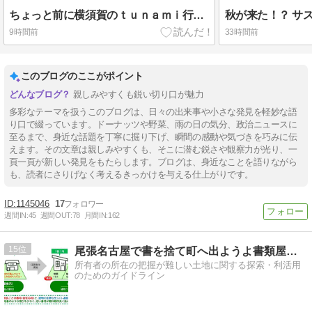
ちょっと前に横須賀のｔｕｎａｍｉ行ってバーガー食べたお話🍔オネエとシャチョーさんは似てるかも🎵
9時間前
33時間前
このブログのここがポイント
親しみやすくも鋭い切り口が魅力
多彩なテーマを扱うこのブログは、日々の出来事や小さな発見を軽妙な語
り口で綴っています。ドーナッツや野菜、雨の日の気分、政治ニュースに
至るまで、身近な話題を丁寧に掘り下げ、瞬間の感動や気づきを巧みに伝
えます。その文章は親しみやすくも、そこに潜む鋭さや観察力が光り、一
頁一頁が新しい発見をもたらします。ブログは、身近なことを語りながら
も、読者にさりげなく考えるきっかけを与える仕上がりです。
1145046
17
週間IN:
45
週間OUT:
78
月間IN:
162
15
尾張名古屋で書を捨て町へ出ようよ書類屋さんのブログ
所有者の所在の把握が難しい土地に関する探索・利活用
のためのガイドライン