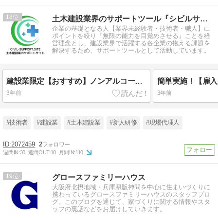
18
土木建設業界のサポートツール『シビルサポートサイト』
企業の基礎となる人【業界未経験者・技術者・職人】に
ポイントを絞り『無限の能力を目覚めさせる』ことを経
営理念とし、建設業界で活躍する各企業の抱える課題を
解決するため、サポートツールとして活動しています。
建設業限定【おすすめ】ノンアルコールレモンサワー『現場お疲れ』
3年前
3年前
#技術者
#建設業
#土木建設業
#新人研修
#現場代理人
2072459
2
週間IN:
30
週間OUT:
10
月間IN:
110
19
グロースファミリーハウス
大阪府北摂地域・兵庫県阪神間を中心に住まいづくりに
携わっているグロースファミリーハウスのスタッフブロ
グ。このブログを通じて、家づくりに関する情報やスタ
ッフの裏話などをお届けしていきます。