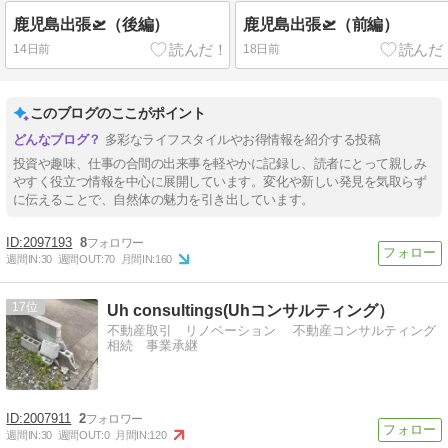
鹿児島出張🛫（後編）
鹿児島出張🛫（前編）
14日前
18日前
このブログのここがポイント
多彩なライフスタイルやお得情報を紹介する投稿
投資や趣味、仕事の合間の出来事を軽やかに記録し、読者にとって親しみ
やすく役立つ情報を中心に展開しています。変化や新しい発見を気取らず
に伝えることで、自然体の魅力を引き出しています。
2097193
8
週間IN:
30
週間OUT:
70
月間IN:
160
17
Uh consultings(Uhコンサルティング）
不動産取引 リノベーション 不動産コンサルティング
相続 事業承継
2007911
2
週間IN:
30
週間OUT:
0
月間IN:
120