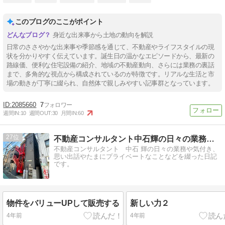
このブログのここがポイント
身近な出来事から土地の動向を解説
日常のささやかな出来事や季節感を通じて、不動産やライフスタイルの現
状を分かりやすく伝えています。誕生日の温かなエピソードから、最新の
路線価、便利な住宅設備の紹介、地域の不動産動向、さらには業務の裏話
まで、多角的な視点から構成されているのが特徴です。リアルな生活と市
場の動きが丁寧に綴られ、自然体で親しみやすい記事群となっています。
2085660
7
週間IN:
10
週間OUT:
30
月間IN:
60
27
不動産コンサルタント中石輝の日々の業務、気付き等を綴った日記
不動産コンサルタント 中石 輝の日々の業務や気付き、
思い出話やたまにプライベートなことなどを綴った日記
です。
物件をバリューUPして販売する
新しい力２
4年前
4年前