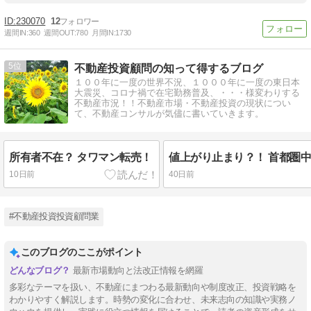
230070
12
週間IN:
360
週間OUT:
780
月間IN:
1730
5
不動産投資顧問の知って得するブログ
１００年に一度の世界不況、１０００年に一度の東日本
大震災、コロナ禍で在宅勤務普及、・・・様変わりする
不動産市況！！不動産市場・不動産投資の現状につい
て、不動産コンサルが気儘に書いていきます。
所有者不在？ タワマン転売！
10日前
40日前
#不動産投資投資顧問業
このブログのここがポイント
最新市場動向と法改正情報を網羅
多彩なテーマを扱い、不動産にまつわる最新動向や制度改正、投資戦略を
わかりやすく解説します。時勢の変化に合わせ、未来志向の知識や実務ノ