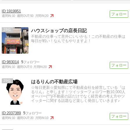
1919951
週間IN:
10
週間OUT:
50
月間IN:
20
28
ハウスショップの店長日記
不動産の仕事って意外にいいかも！この不動産の仕事は
毎日が戦い！なんでもやりますよ！
983014
5
週間IN:
10
週間OUT:
0
月間IN:
20
29
はるりんの不動産広場
☆毎日更新☆愛知県にて不動産会社を経営している『は
るりん』と申します！ツイッターフォロワー数10,000人
オーバー(^^)/不動産の話だけでなく経営者の考え方やツ
イッターに関する話題など楽しく発信していきます♪
2037389
5
週間IN:
10
週間OUT:
20
月間IN:
10