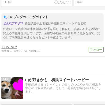
11日前
3年前
このブログのここがポイント
資金調達や土地選びを親身にサポートする姿勢
住宅ローン成功例や地価高騰の背景を詳しく解説し、読者の不安を希望に
変える情報を提供しています。金融や不動産の最新動向に焦点を当て、安
心して未来設計を進められるヒントを伝えています。
1507952
週間IN:
60
週間OUT:
60
月間IN:
150
14
山が好きかも…横浜スイートハッピー
不動産屋社員（シャイン）の日々のつぶやき地元横浜を
中心の日常や犬の話、そして不思議なお話も時々紹介し
ます。