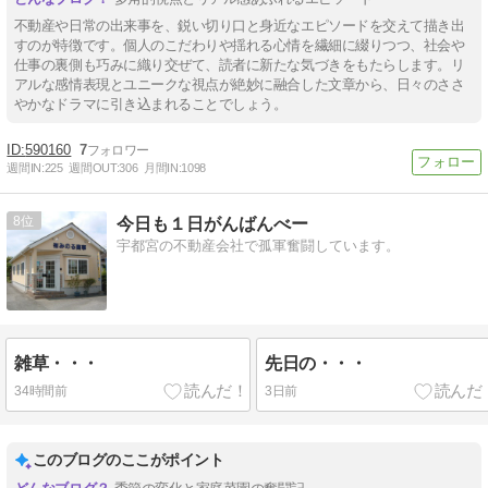
不動産や日常の出来事を、鋭い切り口と身近なエピソードを交えて描き出
すのが特徴です。個人のこだわりや揺れる心情を繊細に綴りつつ、社会や
仕事の裏側も巧みに織り交ぜて、読者に新たな気づきをもたらします。リ
アルな感情表現とユニークな視点が絶妙に融合した文章から、日々のささ
やかなドラマに引き込まれることでしょう。
590160
7
週間IN:
225
週間OUT:
306
月間IN:
1098
8
今日も１日がんばんべー
宇都宮の不動産会社で孤軍奮闘しています。
雑草・・・
先日の・・・
34時間前
3日前
このブログのここがポイント