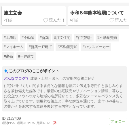
施主立会
令和８年熊本地震について
2日前
6日前
#工務店
#不動産
#新築
#注文住宅
#住宅設計
#不動産売買
#マイホーム
#新築一戸建て
#不動産売却
#ハウスメーカー
#建売
#一戸建て
このブログのここがポイント
建築・土地・暮らしの実用的な視点紹介
住宅や街づくりに関する多角的な情報を幅広く伝える専門性と親しみやす
さを兼ね備えた媒体です。最新の住宅販売やリノベーション情報、暮らし
に役立つノウハウから地域の名所紹介まで、多彩なテーマをバランス良く
取り上げています。実用的な視点と丁寧な解説を通じて、家作りや暮らし
の豊かさを追求する意欲を喚起する内容となっています。
2127409
週間IN:
25
週間OUT:
175
月間IN:
125