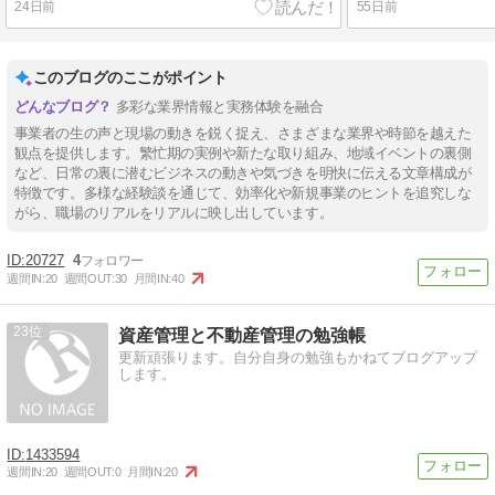
24日前
55日前
このブログのここがポイント
多彩な業界情報と実務体験を融合
事業者の生の声と現場の動きを鋭く捉え、さまざまな業界や時節を越えた
観点を提供します。繁忙期の実例や新たな取り組み、地域イベントの裏側
など、日常の裏に潜むビジネスの動きや気づきを明快に伝える文章構成が
特徴です。多様な経験談を通じて、効率化や新規事業のヒントを追究しな
がら、職場のリアルをリアルに映し出しています。
20727
4
週間IN:
20
週間OUT:
30
月間IN:
40
23
資産管理と不動産管理の勉強帳
更新頑張ります。自分自身の勉強もかねてブログアップ
します。
1433594
週間IN:
20
週間OUT:
0
月間IN:
20