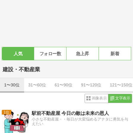
人気
フォロー数
急上昇
新着
建設・不動産業
1〜30位
31〜60位
61〜90位
91〜120位
121〜150位
画像表示
文字表示
1
駅前不動産屋 今日の敵は未来の恩人
小さな不動産屋・・毎日が大変悩めるアナタに勇気を与
えたい