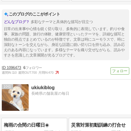
このブログのここがポイント
多彩なテーマと具体的な描写が目立つ
日常の出来事や心情を鋭く切り取り、多角的に表現しています。釣りや食
事、家族の問題、旅行の体験、健康管理といったテーマを、詳細な描写と
独自の視点でまとめているのが特徴です。文章は時にユーモラスで、時に
深刻なトーンを交えながら、身近な話題に鋭い切り口を持ち込み、読み応
えのある内容になっています。多様なテーマを織り交ぜながらも、読みや
すさを意識した文章展開が光るブログです。
1096473
6
週間IN:
110
週間OUT:
700
月間IN:
470
10
ukiukiblog
長崎県の舗装屋の毎日
梅雨の合間の日曜日☀️
災害対策初動訓練の打合せ