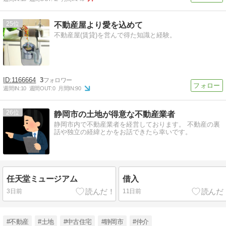
25
不動産屋より愛を込めて
不動産屋(賃貸)を営んで得た知識と経験。
1166664
3
週間IN:
10
週間OUT:
0
月間IN:
90
26
静岡市の土地が得意な不動産業者
静岡市内で不動産業者を経営しております。 不動産の裏
話や独立の経緯とかをお話できたら幸いです。
任天堂ミュージアム
借入
3日前
11日前
#不動産
#土地
#中古住宅
#静岡市
#仲介