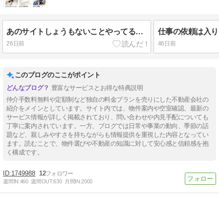
あのサイトしょうもないことやってるんですよね．．．
26日前
46日前
このブログのここがポイント
豊富なサービスとお得な特典説明
仲介手数料無料や定額制など独自の料金プランを売りにした不動産会社の
紹介をメインとしています。サイト内では、物件案内や空室確認、最新の
サービス情報が詳しく掲載されており、問い合わせや内見手配についても
丁寧に案内されています。一方、ブログでは日常や事業の動向、季節の話
題など、親しみやすさを持ちながらも情報提供を重視した内容となってい
ます。読むことで、物件選びや不動産の知識に対して安心感と信頼感を抱
く構成です。
1749988
12
週間IN:
460
週間OUT:
630
月間IN:
2000