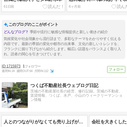
61日前
6ヶ月前
このブログのここがポイント
季節や流行に敏感な情報提供と新しい動きの紹介
気候変化や社会現象から流行語まで、多彩なテーマをわかりやすく伝える
内容です。最新の季節の変化や都市の出来事、文化の新しいトレンドを、
フランクに掘り下げながら紹介します。幅広い話題をバランスよく取り入
れ、読者の関心を引きつけています。
1715973
1
週間IN:
24
週間OUT:
64
月間IN:
112
22
つくば不動産社長ウェブログ日記
茨城の不動産屋社長の経営、修行記録。茨城の不動産、
賃貸情報、つくば、水戸、小山のウィークリーマンショ
ン情報
人とのつながりがなくても売り上げが上がる時代。本当に積み上げるべきものとは？