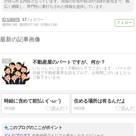
が得られる内容となっています。現場の空気や経済や法律の変化まで、幅
広く網羅し、専門性に裏打ちされた情報を提供しています。
536976
17
週間IN:
280
週間OUT:
190
月間IN:
1360
最新の記事画像
7
不動産屋のパートですが、何か？
いらっしゃいませ！不動ゆり子でございます。パートの
目線で不動産業界を語るブログ、お時間ございましたら
ご覧下さいませ。
時給に含めて前払い(´･ω･`)
住める場所は有るんだよ
29日前
58日前
このブログのここがポイント
多角的視点とリアル感あふれるエピソード