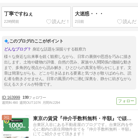
丁寧ですねぇ
大迷惑・・・
22時間前
2日前
このブログのここがポイント
身近な話題を深掘りする観察力
様々な身近な出来事を鋭く観察しながら、日常の裏側や思惑を巧みに描き
出します。土地や建物の評価、自然の営み、家族や人間関係の微細な動き
まで、多角的な視点から読み解き、ひとひらの真実を明らかにします。文
章は簡潔ながらも、どこか引き込まれる要素と気づきが散りばめられ、読
む者を飽きさせません。日常の風景の中に潜む深奥を、静かに紡ぎながら
伝えるスタイルが特徴です。
163999
199
週間IN:
490
週間OUT:
1074
月間IN:
2294
3
東京の賃貸『仲介手数料無料・半額』で頑張る不動産屋さん
台東区入谷にある不動産屋のブログです。台東区内を中
心に都内の居住用物件全てを『仲介手数料無料・半額』
にてご紹介させて頂きます！