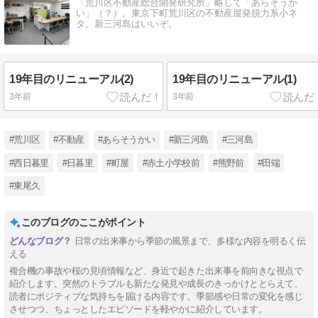
「荒川区不動産総合開発研究所」略して「あらそうか
い」（？）。東京下町荒川区の不動産屋発脱力系小ネ
タ。新三河島はいいぞ。
19年目のリニューアル(2)
19年目のリニューアル(1)
3年前
3年前
#荒川区
#不動産
#あらそうかい
#新三河島
#三河島
#西日暮里
#日暮里
#町屋
#赤土小学校前
#熊野前
#田端
#東尾久
このブログのここがポイント
日常の出来事から季節の風景まで、多様な内容を明るく伝
える
複合機の事故や桜の見頃情報など、身近で起きた出来事を前向きな視点で
紹介します。突然のトラブルも新たな発見や成長のきっかけととらえて、
読者にポジティブな気持ちを届ける内容です。季節感や日常の変化を感じ
させつつ、ちょっとしたエピソードを軽やかに紹介しています。