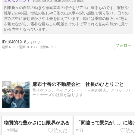
季節の変化と家庭菜園の奮闘記
四季折々の自然の動きや家庭菜園の様子をリアルに綴るものです。収穫や
雑草との格闘、地域の催しや日常の出来事を鋭い感性で切り取り、日々の
営みの中に潜む豊かさや工夫を伝えています。時には季節の移ろいに思い
を馳せながら、素朴な暮らしの風景とその中で育まれる営みを静かに見つ
める内容となっています。
1046019
8
週間IN:
210
週間OUT:
350
月間IN:
710
9
麻布十番の不動産会社 社長のひとりごと
昔イケメン、今イクメン・・・人生の達人、アセットパ
ートナーズの社長が語ります！
物質的な豊かさには限界がある
「間違って景気が…」に賭
17時間前
昨日