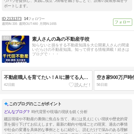
ウハウを提供し、実践に役立つ情報を届けることで、読者の資産形成をサ
ポートします。
2131373
14
週間IN:
335
週間OUT:
480
月間IN:
1655
6
素人さんの為の不動産学校
知らないと損をする不動産知識を大公開素人さんの間違
いだらけの不動産知識。知って得する情報満載！続きは
ブログで・・・
不動産職人を育てたい！A Iに勝てる人材とは（No.2624）
42日前
56日前
このブログのここがポイント
時代背景や現場の現状を鋭く分析
建設現場や不動産の裏側に焦点を当て、表には見えにくい現状や歴史的背
景を掘り下げてお伝えします。最新の動向や地域ごとの現実、過去の事情
や社会の変遷を具体的な事例とともに紹介し、読むだけで深みのある理解