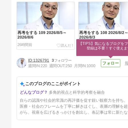
再考をする 109 2026/8/5～
再考をする 108 2026/8/2
2026/8/6
2026/8/3
【TIPS】気になるブログをフ
26時間前
35時間前
登録は不要！すぐ使えま
1326791
3
週間IN:
220
週間OUT:
250
月間IN:
1000
このブログのここがポイント
再考をする 105 2026/7/24～
多角的視点と科学的考察を融合
2025/7/25
13日前
自らの認識や社会的常識の再評価を促す鋭い観察力を持ち、
医療・社会のフレームを丁寧に解きほぐし、表層の理解を超
がら、視座を広げるきっかけを創出し、各記事は常に新たな