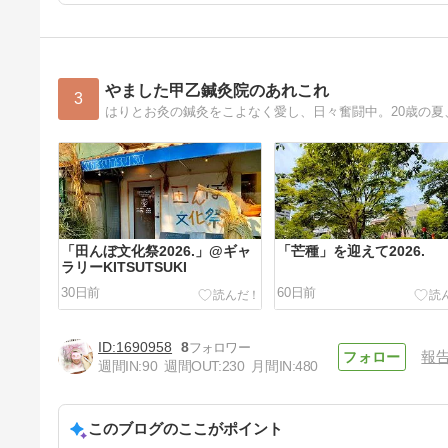
やました甲乙鍼灸院のあれこれ
3
「田んぼ文化祭2026.」@ギャ
「芒種」を迎えて2026.
ラリーKITSUTSUKI
30日前
60日前
1690958
8
報
週間IN:
90
週間OUT:
230
月間IN:
480
このブログのここがポイント
「清明」2026.を迎え