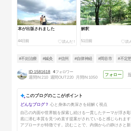
本が出版されました
解釈
44日前
51日前
#不妊治療
#鍼灸
#信州
#自律神経
#岡谷市
#不定
1581618
4
週間IN:
210
週間OUT:
220
月間IN:
1050
家訓
このブログのここがポイント
6ヶ月前
心と身体の奥深さを紐解く視点
自己の内面や世界観を探索し続ける一貫したテーマが浮き彫
底に潜む本質を見つめ直す提案がされていると感じられます
アプローチが特徴です。読むことで、内側からの静けさと新