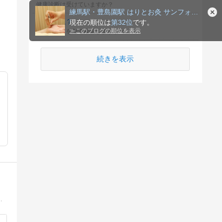
健康診断は受けていますか？
練馬駅・豊島園駅 はりとお灸 サンフォレスト治療院ブログ
AIで確認？
現在の順位は
第32位
です。
≫
このブログの順位を表示
身体のことをAIで確認しますか？
続きを表示
の成功者を輩出。県外からも多くの方がご来院。女性のあらゆるお悩みはご相談くださいませ。