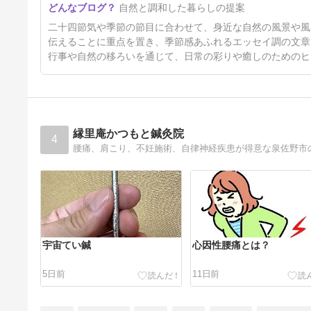
自然と調和した暮らしの提案
4ヶ月前
二十四節気や季節の節目に合わせて、身近な自然の風景や風
伝えることに重点を置き、季節感あふれるエッセイ調の文章
行事や自然の移ろいを通じて、日常の彩りや癒しのためのヒ
縁里庵かつもと鍼灸院
4
腰痛、肩こり、不妊施術、自律神経疾患が得意な泉佐野市
宇宙てい鍼
心因性腰痛とは？
5日前
11日前