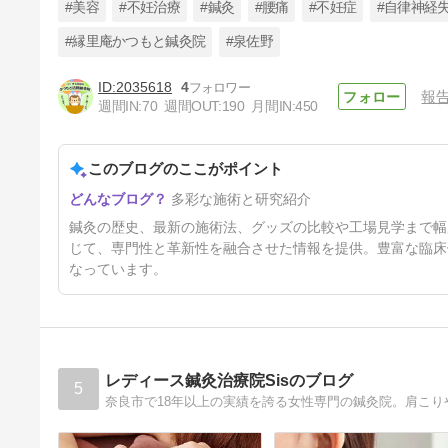
#美容
#不妊治療
#鍼灸
#腰痛
#不妊症
#自律神経
#縁里庵かつもと鍼灸院
#泉佐野
2035618
4
報
てい鍼作り体験/手づくりてい
週間IN:
70
週間OUT:
190
月間IN:
450
鍼工房
26日前
このブログのここがポイント
多彩な施術と研究紹介
鍼灸の歴史、最新の施術法、グッズの比較や工場見学まで幅
じて、専門性と革新性を融合させた情報を提供。豊富な臨床
なっています。
レディース鍼灸治療院Sisのブログ
5