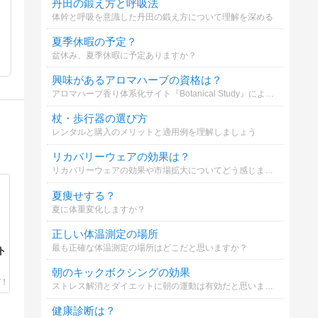
丹田の鍛え方と呼吸法
体幹と呼吸を意識した丹田の鍛え方について理解を深める
夏季休暇の予定？
盆休み、夏季休暇に予定ありますか？
興味があるアロマハーブの資格は？
アロマハーブ香り体系化サイト『Botanical Study』による、アロマ・ハーブ資格の興味度アンケートです！ あなたが気になっている資格を複数選択でお知らせください！ 辞典構築の参考などとして活用させていただきます！
杖・歩行器の選び方
レンタルと購入のメリットと適用例を理解しましょう
リカバリーウェアの効果は？
リカバリーウェアの効果や市場拡大についてどう感じますか？
夏痩せする？
夏に体重変化しますか？
正しい体温測定の場所
最も正確な体温測定の場所はどこだと思いますか？
ト
朝のキックボクシングの効果
ストレス解消とダイエットに朝の運動は有効だと思いますか？
健康診断は？