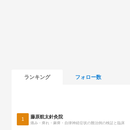
ランキング
フォロー数
藤原航太針灸院
1
痛み・痺れ・麻痺・自律神経症状の難治例の検証と臨床