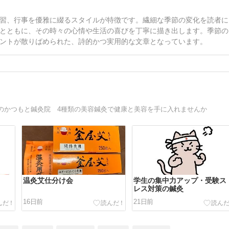
習、行事を優雅に綴るスタイルが特徴です。繊細な季節の変化を読者に
とともに、その時々の心情や生活の喜びを丁寧に描き出します。季節の
ントが散りばめられた、詩的かつ実用的な文章となっています。
のかつもと鍼灸院 4種類の美容鍼灸で健康と美容を手に入れませんか
温灸艾仕分け会
学生の集中力アップ・受験ス
レス対策の鍼灸
16日前
21日前