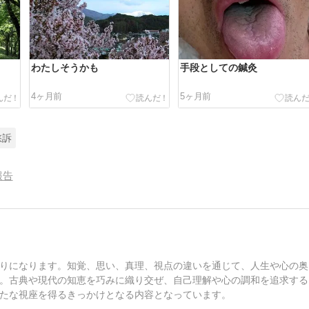
わたしそうかも
手段としての鍼灸
4ヶ月前
5ヶ月前
愁訴
報告
りになります。知覚、思い、真理、視点の違いを通じて、人生や心の奥
。古典や現代の知恵を巧みに織り交ぜ、自己理解や心の調和を追求する
たな視座を得るきっかけとなる内容となっています。