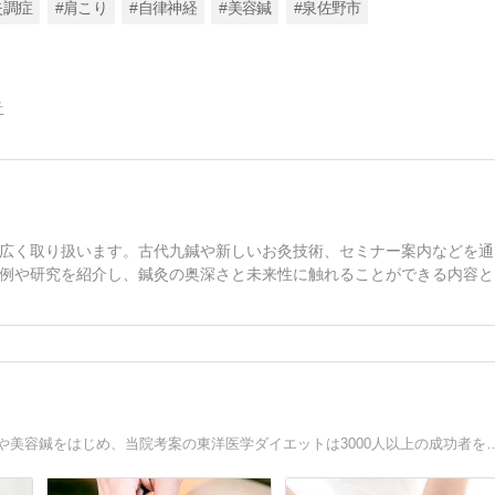
失調症
#肩こり
#自律神経
#美容鍼
#泉佐野市
告
広く取り扱います。古代九鍼や新しいお灸技術、セミナー案内などを通
例や研究を紹介し、鍼灸の奥深さと未来性に触れることができる内容と
奈良市で18年以上の実績を誇る女性専門の鍼灸院。肩こりや美容鍼をはじめ、当院考案の東洋医学ダイエットは3000人以上