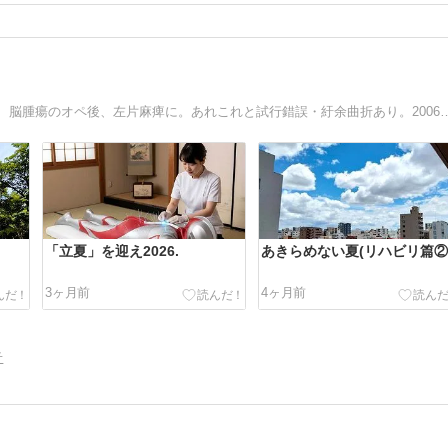
はりとお灸の鍼灸をこよなく愛し、日々奮闘中。20歳の夏、脳腫瘍のオペ後、左片麻痺に。あれこれと試行錯誤・紆余曲折あり。2006年J
「立夏」を迎え2026.
あきらめない夏(リハビリ篇②
3ヶ月前
4ヶ月前
告