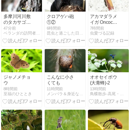
多摩川河川敷
クロアゲハ砲
アカマダラメ
のタカサゴハ
①②
イガ Oncocera
ラブトハナア
semirubella
47分前
6時間前
7時間前
ベランダの訪問者たち
昆虫と過ごした日々をもう一度
虫愛づる記録
ブ アブ 098
ジャノメチョ
こんなに小さ
オオセイボウ
ウ
くても
(大青蜂)-2
8時間前
11時間前
13時間前
至福のひととき
メンバラ＆身近な自然
鳥蝶散歩-高尾・湯殿川