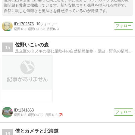
影記録も豊富に掲載しています。新たな気づきと発見を得られる内容で、
自然に親しむ気軽さと奥深さを併せ持っているのが特徴です。
1702376
10
週間IN:
2
週間OUT:
28
月間IN:
3
佐野いこいの森
15
足立区のタヌキの棲む屋敷林の自然情報植物・昆虫・野鳥の情報満載 是非遊びに来て下さい!!
1341863
週間IN:
2
週間OUT:
2
月間IN:
2
僕とカメラと北海道
16