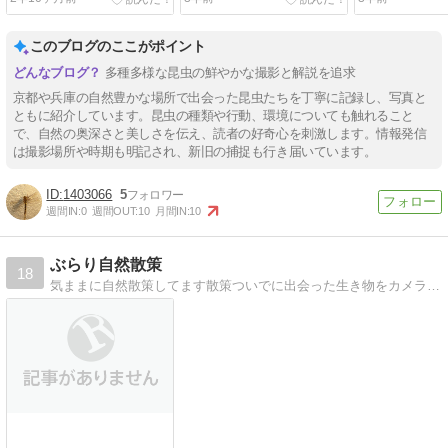
このブログのここがポイント
多種多様な昆虫の鮮やかな撮影と解説を追求
京都や兵庫の自然豊かな場所で出会った昆虫たちを丁寧に記録し、写真と
ともに紹介しています。昆虫の種類や行動、環境についても触れること
で、自然の奥深さと美しさを伝え、読者の好奇心を刺激します。情報発信
は撮影場所や時期も明記され、新旧の捕捉も行き届いています。
1403066
5
週間IN:
0
週間OUT:
10
月間IN:
10
ぶらり自然散策
18
気ままに自然散策してます散策ついでに出会った生き物をカメラに収めて紹介しています。