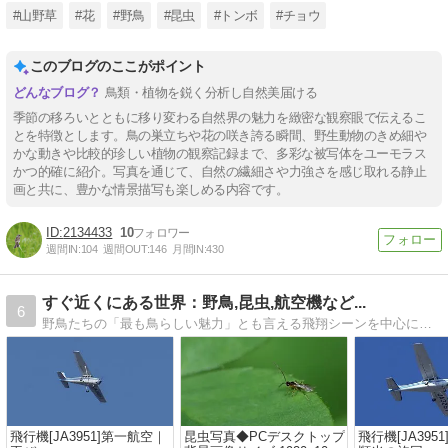
#山野草
#花
#野鳥
#昆虫
#トンボ
#チョウ
このブログのここがポイント
鳥類・植物を鋭く分析し自然美届ける
季節の移ろいとともに移り変わる自然界の魅力を緻密な観察眼で伝えるこ
とを特徴とします。鳥の巣立ちや花の咲き誇る瞬間、野生動物のきめ細や
かな動きや比較的珍しい植物の観察記録まで、多彩な被写体をユーモラス
かつ的確に紹介。写真を通じて、自然の繊細さや力強さを感じ取れる静止
画と共に、豊かな情景描写も楽しめる内容です。
2134433
10
週間IN:
104
週間OUT:
146
月間IN:
430
すぐ近くにある世界：野鳥,昆虫,航空機など...
6
野鳥たちの「最も鳥らしい魅力」とも言える飛翔シーンを中心に、都市部近郊でも身近にある情景の写真を載せています。
飛行機[JA3951]第一航空｜
昆虫写真◆PCデスクトップ
飛行機[JA395