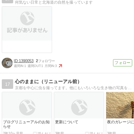
何気ない日常と北海道の自然を撮っています
1390053
2
週間IN:
1
週間OUT:
1
月間IN:
3
心のままに（リニューアル前）
17
京都を中心に虫を撮ってます。他にもいろいろな生き物の写真を載せていますので、よかったらお越しください。
ブログリニューアルのお知
更新について
夜のガレージ
らせ
2年10ヶ月前
3年前
3年前