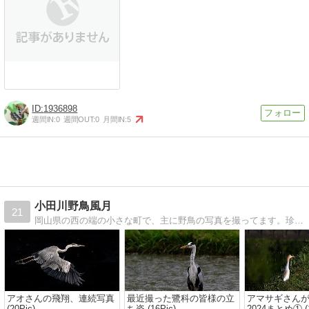
1936898
週間IN:
0
週間OUT:
0
月間IN:
5
小田川野鳥風月
21
岡山県の西の端の小さな町で、主に野鳥の写真を撮ってます。珍しい鳥はいませんが、一枚でも気に入ってもらえるものがあれば光栄です。
アオさんの飛翔、連続写真
最近撮った鷺科の皆様の立
アマサギさん