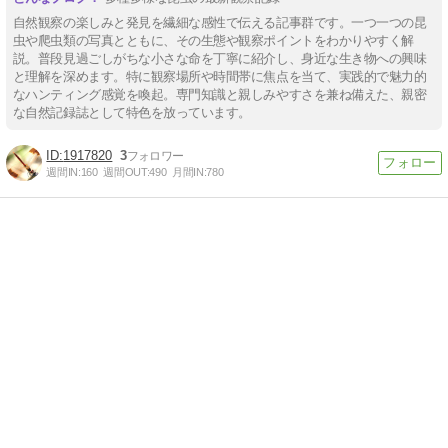
自然観察の楽しみと発見を繊細な感性で伝える記事群です。一つ一つの昆
虫や爬虫類の写真とともに、その生態や観察ポイントをわかりやすく解
説。普段見過ごしがちな小さな命を丁寧に紹介し、身近な生き物への興味
と理解を深めます。特に観察場所や時間帯に焦点を当て、実践的で魅力的
なハンティング感覚を喚起。専門知識と親しみやすさを兼ね備えた、親密
な自然記録誌として特色を放っています。
1917820
3
週間IN:
160
週間OUT:
490
月間IN:
780