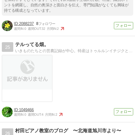
ントを網羅し、自然の奥深さと面白さを伝え、専門知識がなくても興味が
持てる構成となっています。
2088237
8
週間IN:
0
週間OUT:
32
月間IN:
2
テルってる畑。
25
いきものたちとの営農記録が中心。特産はトゥルルンイチジクとあまずっぱミカン、旬野菜。農っテクイベントもおかげさまで盛況！in 尼崎
1049466
週間IN:
0
週間OUT:
4
月間IN:
2
村田ピアノ教室のブログ 〜北海道旭川市より〜
26