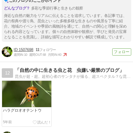
このブログのここがポイント
多彩な季節行事と生きもの観察
身近な自然の魅力をリアルに伝えることを追求しています。各記事では、
花の祭典や渡り鳥、昆虫といった多種多様な生きものや風景を丁寧に紹
介。地域のイベントや季節の風物詩を通じて、自然への関心と理解を深め
られる内容となっています。個々の自然体験や観察が、学びと発見の宝庫
となることを意識し、詳細な描写とわかりやすい解説で構成しています。
1507698
11
週間IN:
10
週間OUT:
68
月間IN:
40
「自然の中に生きる虫と花 虫嫌い厳禁のブログ」
12
昆虫が超・超。超初心者のサンタナが撮る、超スペクタル？な昆虫画像が繰り広げる壮大なブログ？。虫の名前等は間違えが多いでしょう
ハラグロオオテントウ
5年前