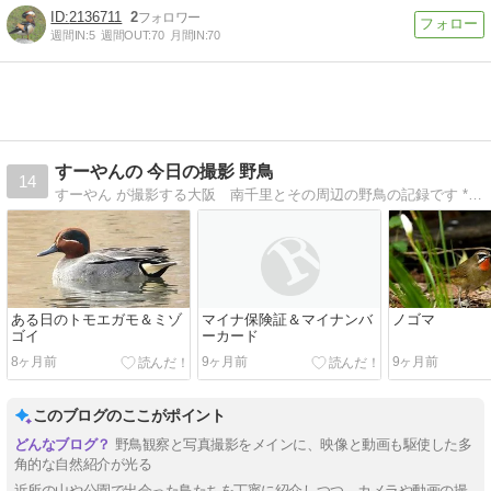
2136711
2
週間IN:
5
週間OUT:
70
月間IN:
70
すーやんの 今日の撮影 野鳥
14
すーやん が撮影する大阪 南千里とその周辺の野鳥の記録です **ステハン投稿禁止 **誹謗及び中傷のコメントは禁止します！
ある日のトモエガモ＆ミゾ
マイナ保険証＆マイナンバ
ノゴマ
ゴイ
ーカード
8ヶ月前
9ヶ月前
9ヶ月前
このブログのここがポイント
野鳥観察と写真撮影をメインに、映像と動画も駆使した多
角的な自然紹介が光る
近所の山や公園で出会った鳥たちを丁寧に紹介しつつ、カメラや動画の撮