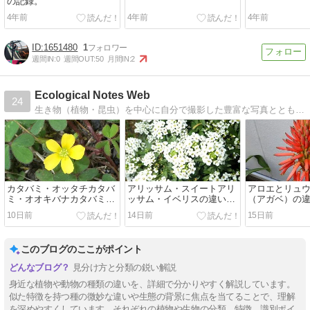
の記録。
4年前
4年前
4年前
1651480
1
週間IN:
0
週間OUT:
50
月間IN:
2
Ecological Notes Web
24
生き物（植物・昆虫）を中心に自分で撮影した豊富な写真とともに、生態を科学的に解説していきます。関係のない趣味の記事もたまに書くかも？
カタバミ・オッタチカタバ
アリッサム・スイートアリ
アロエとリュ
ミ・オオキバナカタバミの
ッサム・イベリスの違い
（アガベ）の
違いは？タチカタバミとの
は？似た種類の見分け方を
種類の見分け
10日前
14日前
15日前
違いは？似た種類の見分け
解説
方を解説
このブログのここがポイント
見分け方と分類の鋭い解説
身近な植物や動物の種類の違いを、詳細で分かりやすく解説しています。
似た特徴を持つ種の微妙な違いや生態の背景に焦点を当てることで、理解
を深めやすくしています。それぞれの植物や生物の分類、特徴、識別ポイ