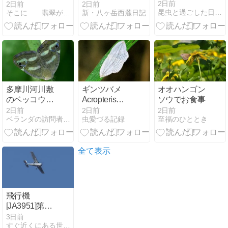
いあの日に見
2日前
2日前
2日前
昆虫と過ごした日々をもう一度
そこに 翡翠が いるから・・ - 楽天ブログ
新・八ヶ岳西麓日記
たカワセミに
逢えた！！
多摩川河川敷
ギンツバメ
オオハンゴン
のベッコウハ
Acropteris
ソウでお食事
ゴロモ ハゴロ
iphiata
2日前
2日前
2日前
ベランダの訪問者たち
虫愛づる記録
至福のひととき
モ 013
全て表示
飛行機
[JA3951]第一
航空｜再び
3日前
すぐ近くにある世界：野鳥,昆虫,航空機など...