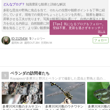
知識豊富な観察と詳細な解説
多彩な昆虫や野鳥に焦点を当て、それらの生態や観察ポイントを丁寧に紹
介しています。現地での発見やちょっとしたコツを共有し、観察を趣味に
昇華させる工夫が光ります。写真や観察記録を通じて、自然の奥深さと魅
力を伝える内容は、自然観察に対する好奇心を刺激します。種の特徴や行
【Tips】気になるブログをフォロー。

登録不要。更新を逃さずキャッチ！
動を知ることで、より深い観察体験を提案する一冊です。
閉じる
2125434
5
週間IN:
28
週間OUT:
284
月間IN:
94
ベランダの訪問者たち
9
Koyapooが多摩川と野川とベランダで撮影した昆虫と野鳥と花の写真をご覧ください。
多摩川河川敷のタカサゴハ
多摩川河川敷のウチワヤン
多摩川河川敷