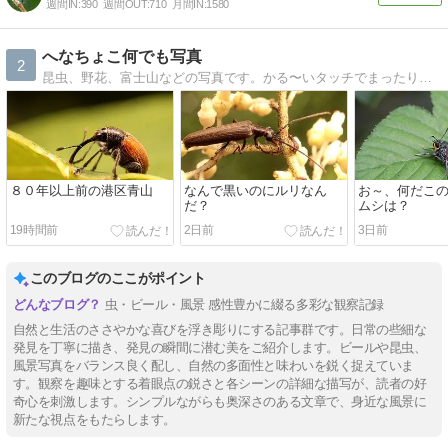
週間IN:
390
週間OUT:
710
月間IN:
1580
へなちょこ何でも写真
2
昆虫、野花、富士山などの写真です。かる〜いタッチでまったりとやってます。
８０年以上前の港区青山
なんで黒いのにルリなん
お～、何だこ
だ？
ムシは？
19時間前
2日前
3日前
このブログのここがポイント
虫・ビール・風景 感性豊かに綴る多彩な観察記録
自然と生活のささやかな喜びを浮き彫りにする記事群です。日常の些細な
発見を丁寧に描き、発見の瞬間に潜む美をご紹介します。ビールや昆虫、
風景写真をバランス良く配し、自然の多面性と味わいを鋭く捉えていま
す。観察を趣味とする着眼点の鋭さと各シーンの詳細な描写が、読者の好
奇心を刺激します。シンプルながらも奥深さのある文章で、身近な風景に
新たな視点をもたらします。