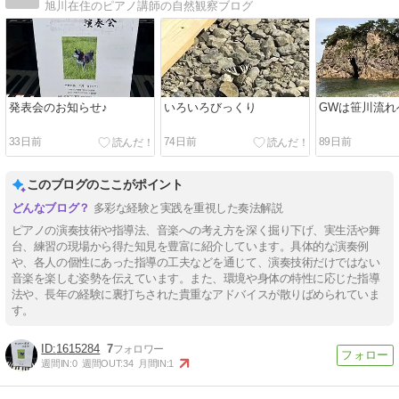
旭川在住のピアノ講師の自然観察ブログ
発表会のお知らせ♪
いろいろびっくり
GWは笹川流れ
33日前
74日前
89日前
このブログのここがポイント
多彩な経験と実践を重視した奏法解説
ピアノの演奏技術や指導法、音楽への考え方を深く掘り下げ、実生活や舞
台、練習の現場から得た知見を豊富に紹介しています。具体的な演奏例
や、各人の個性にあった指導の工夫などを通じて、演奏技術だけではない
音楽を楽しむ姿勢を伝えています。また、環境や身体の特性に応じた指導
法や、長年の経験に裏打ちされた貴重なアドバイスが散りばめられていま
す。
1615284
7
週間IN:
0
週間OUT:
34
月間IN:
1