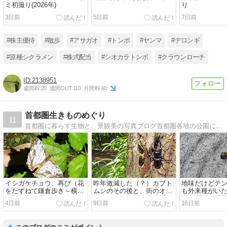
ミ初撮り(2026年)
り
3日前
5日前
7日前
#株主優待
#散歩
#アサガオ
#トンボ
#ヤンマ
#デロンギ
#原種シクラメン
#株式配当
#シオカラトンボ
#クラウンローチ
2138951
週間IN:
20
週間OUT:
110
月間IN:
60
首都圏生きものめぐり
11
首都圏に暮らす生物と、景観美の写真ブログ首都圏各地の公園に毎週足を運び、現地で出会った生きものと自然景観を紹介します
イシガケチョウ、再び（花
昨年激減した（？）カブト
地味だけどテ
をたずねて鎌倉歩き～横浜
ムシのその後と、街のオオ
も外来種がい
自然観察の森）
セイボウ（新宿中央公園～
田市周辺／浮
4日前
9日前
16日前
新宿御苑）
湖）