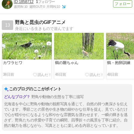
1858712
1
週間IN:
10
週間OUT:
0
月間IN:
10
野鳥と昆虫のGIFアニメ
13
身近にいる生きもので遊んでます
カワラヒワ
鶴の雛ちゃん
鶴・抱卵訓練
38日前
46日前
48日前
このブログのここがポイント
野鳥や動物の生態を丁寧に描写
北海道を中心に野鳥や動物の観察写真を通じて、自然の持つ奥深さを伝え
ています。季節ごとの景色や生き物の細やかな仕草を捉え、見ているだけ
で心が穏やかになるような和やかな雰囲気を漂わせます。一瞬の輝きを逃
さず、野鳥たちの求愛や子育ての瞬間、四季折々の風景を丁寧に紹介。自
然の魅力を感じながら、写真とともに楽しめる内容となっています。