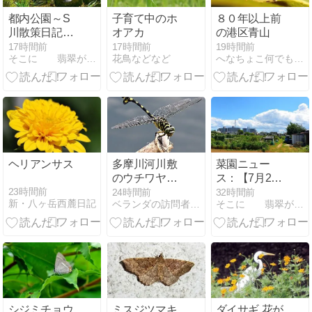
都内公園～S
子育て中のホ
８０年以上前
川散策日記：
オアカ
の港区青山
カルガモ4羽
17時間前
17時間前
19時間前
そこに 翡翠が いるから・・ - 楽天ブログ
花鳥などなど
へなちょこ何でも写真
のひな発
見！！
ヘリアンサス
多摩川河川敷
菜園ニュー
のウチワヤン
ス：【7月29
マ トンボ 209
日】夏実物野
23時間前
24時間前
32時間前
新・八ヶ岳西麓日記
ベランダの訪問者たち
そこに 翡翠が いるから・・ - 楽天ブログ
菜とバジル収
穫・・
シジミチョウ
ミスジツマキ
ダイサギ 花が