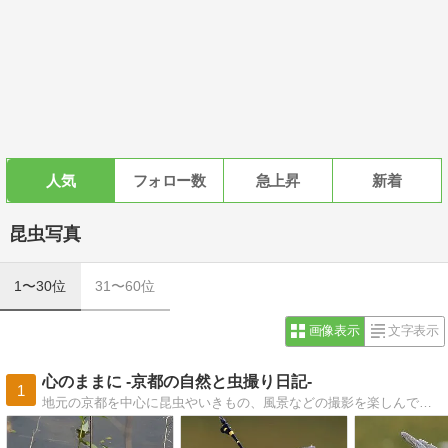
人気
フォロー数
急上昇
新着
昆虫写真
1〜30位
31〜60位
画像表示
文字表示
心のままに -京都の自然と虫撮り日記-
1
地元の京都を中心に昆虫やいきもの、風景などの撮影を楽しんでいます。