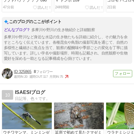
ラブトハナアブ アブ 098
マ トンボ 209
ゴロモ ハゴロモ 
47分前
24時間前
2日前
このブログのここがポイント
多摩川や野川の生き物紹介と詳細観察
多摩川や野川など身近な水辺の生き物たちを詳細に紹介し、その魅力を余
すところなく伝えています。各種昆虫や鳥類の撮影写真を通じて、自然の
多様性と繊細さに焦点を当て、観察の醍醐味や季節ごとの変化を丁寧に描
写しています。詳しい学名や撮影場所、時期も記載され、自然観察や生物
愛好を深める一助となる記事構成を心掛けています。
325865
8
週間IN:
20
週間OUT:
117
月間IN:
75
ISAESIブログ
10
日記等、色々です。
ウチワヤンマ、ミンミンゼ
近所で初めて見たクマゼミ
ウラナミシジミ