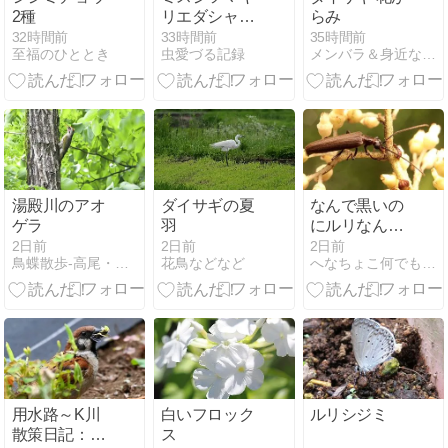
2種
リエダシャク
らみ
Xerodes
32時間前
33時間前
35時間前
至福のひととき
虫愛づる記録
メンバラ＆身近な自然
rufescentarius
湯殿川のアオ
ダイサギの夏
なんで黒いの
ゲラ
羽
にルリなん
だ？
2日前
2日前
2日前
鳥蝶散歩-高尾・湯殿川
花鳥などなど
へなちょこ何でも写真
用水路～K川
白いフロック
ルリシジミ
散策日記：遠
ス