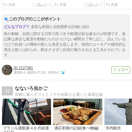
7ヶ月前
7ヶ月前
7ヶ月前
このブログのここがポイント
多彩な鳥類と自然観察を詳細に紹介
鳥や動物、自然に関する日常の気づきや観察記録を綴るのが特徴です。各
記事は身近な風景や動物たちのさりげない瞬間を丁寧に記し、読んでいる
だけで自然への興味や新たな発見を促します。独特のユーモアや個性的な
視点も散りばめられ、飽きさせずに自然の魅力を伝える工夫がされていま
す。
2127381
週間IN:
0
週間OUT:
102
月間IN:
2
なないろ虫かご
23
宮崎に暮らすフミとミチの虫取りを通じた成長記録
ブラジル渡航後４か月経過
適応初期の記録(食べ物編)
市内観光