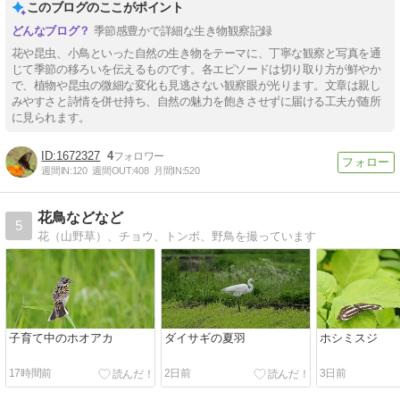
このブログのここがポイント
季節感豊かで詳細な生き物観察記録
花や昆虫、小鳥といった自然の生き物をテーマに、丁寧な観察と写真を通
じて季節の移ろいを伝えるものです。各エピソードは切り取り方が鮮やか
で、植物や昆虫の微細な変化も見逃さない観察眼が光ります。文章は親し
みやすさと詩情を併せ持ち、自然の魅力を飽きさせずに届ける工夫が随所
に見られます。
1672327
4
週間IN:
120
週間OUT:
408
月間IN:
520
花鳥などなど
5
花（山野草）、チョウ、トンボ、野鳥を撮っています
子育て中のホオアカ
ダイサギの夏羽
ホシミスジ
17時間前
2日前
3日前