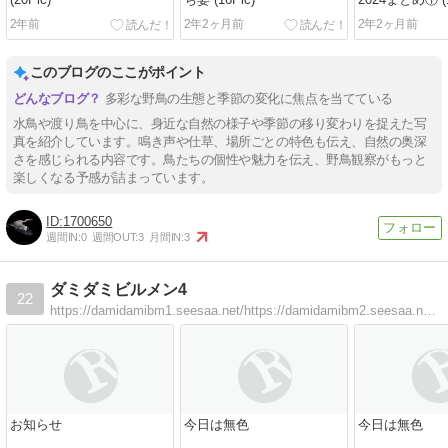
(20Pic)
ち姿 (16Pic)
2024まとめ① (1
2年前
2年2ヶ月前
2年2ヶ月前
このブログのここがポイント
多彩な野鳥の生態と季節の変化に焦点を当てている
水鳥や渡り鳥を中心に、身近な自然の様子や季節の移り変わりを捉えた写
真を紹介しています。鳴き声や仕草、場所ごとの特色も伝え、自然の奥深
さを感じられる内容です。鳥たちの個性や魅力を伝え、野鳥観察がもっと
楽しくなる予感が詰まっています。
1700650
週間IN:
0
週間OUT:
3
月間IN:
3
ダミダミビルメン4
22
https://damidamibm1.seesaa.net/https://damidamibm2.seesaa.net/https://damidamibm3.seesaa.net/の続きです。
お知らせ
今日は無色
今日は無色