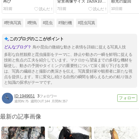
再び
背景画像サイズ 1920x1080
順光の旋回
( Full HD )
3日前
7日前
10日前
#野鳥写真
#野鳥
#昆虫
#飛行機
#昆虫写真
このブログのここがポイント
鳥や昆虫の微細な動きと表情を詳細に捉える写真人技
多彩な自然観察と昆虫撮影をテーマに、静止や動きの一瞬を鮮明に捉える
技術と焦点の工夫を紹介しています。マクロから望遠までの多様な機材を
駆使し、動きの予測やタイミングの重要性について深く掘り下げる文章
は、写真の繊細さと撮影の奥深さを伝え、写真愛好家や観察者に新たな視
点を提供します。常に変化し続ける自然の瞬間を捕らえるための粘り強さ
と知識の探求がテーマです。
1949651
3
週間IN:
75
週間OUT:
144
月間IN:
357
最新の記事画像