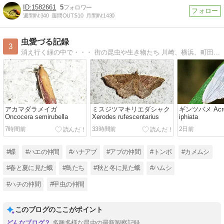
1582661
5
週間IN:
340
週間OUT:
510
月間IN:
1430
虫愛づる記録
3
消え行く緑の中で・・・ 街の昆虫や生き物たち 川崎、横浜、町田、福岡
アカマダラメイガ
ミスジツマキリエダシャク
ギンツバメ Acrop
Oncocera semirubella
Xerodes rufescentarius
iphiata
7時間前
33時間前
2日前
#蝶
#ハエの仲間
#ハナアブ
#アブの仲間
#トンボ
#カメムシ
#春と夏に見た蛾
#鳥たち
#秋と冬に見た蛾
#ハムシ
#ハチの仲間
#甲虫の仲間
このブログのここがポイント
多種多様な昆虫の最新観察記録