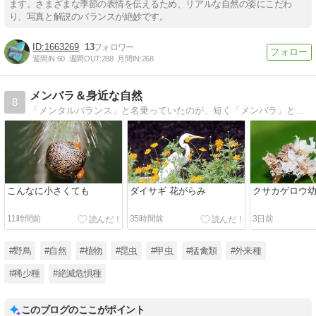
ます。さまざまな季節の表情を伝えるため、リアルな自然の姿にこだわ
り、写真と解説のバランスが絶妙です。
1663269
13
週間IN:
60
週間OUT:
288
月間IN:
268
メンバラ＆身近な自然
8
「メンタルバランス」と名乗っていたのが、短く「メンバラ」と呼ばれるようになり、そのままブログ名にしています。春・秋・冬は野鳥、夏は昆虫を主に撮影しています。◆ほぼ毎朝、新しい記事を〈投稿〉するようにしています◆
こんなに小さくても
ダイサギ 花がらみ
クサカゲロウ
11時間前
35時間前
3日前
#野鳥
#自然
#植物
#昆虫
#甲虫
#猛禽類
#外来種
#稀少種
#絶滅危惧種
このブログのここがポイント