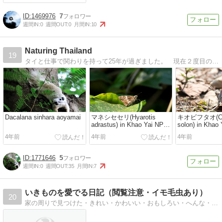
1469976
7
週間IN:
0
週間OUT:
0
月間IN:
10
Naturing Thailand
19
タイと仕事で関わりを持って25年が過ぎました。 現在２度目の駐在中です。 遺跡や仏像を中心に撮っていましたが、最近は健康のために始めたトレッキング中に撮るよ…
Dacalana sinhara aoyamai
マネシセセリ(Hyarotis
キオビフタオ(Ch
adrastus) in Khao Yai NP
solon) in Khao
Jan’2016
Jan'2016
4年前
4年前
4年前
1771646
5
週間IN:
0
週間OUT:
35
月間IN:
7
いきものを愛でる日記（閲覧注意・イモ毛虫あり）
20
家の周りで見つけた・きれい・かわいい・おもしろい・へんな・生き物たちの写真や動画日記。