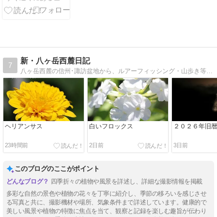
新・八ヶ岳西麓日記
7
八ヶ岳西麓の信州･諏訪盆地から、ルアーフィッシング・山歩き等、マイクロフォーサーズで撮影した写真と共に掲載します。
ヘリアンサス
白いフロックス
２０２６年旧
23時間前
2日前
3日前
このブログのここがポイント
四季折々の植物や風景を詳述し、詳細な撮影情報を掲載
多彩な自然の景色や植物の花々を丁寧に紹介し、季節の移ろいを感じさせ
る写真と共に、撮影機材や場所、気象条件まで詳述しています。健康的で
美しい風景や植物の特徴に焦点を当て、観察と記録を楽しむ趣旨が伝わり