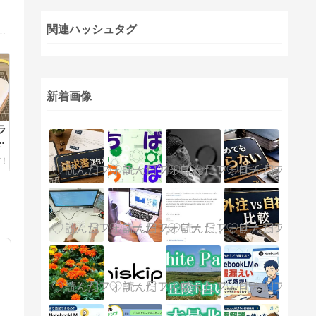
関連ハッシュタグ
eb素材作り、木工、手芸まで含めたDIY、ひとり起業・副業など、新しく創るをサポートします。
新着画像
ラ
1
】