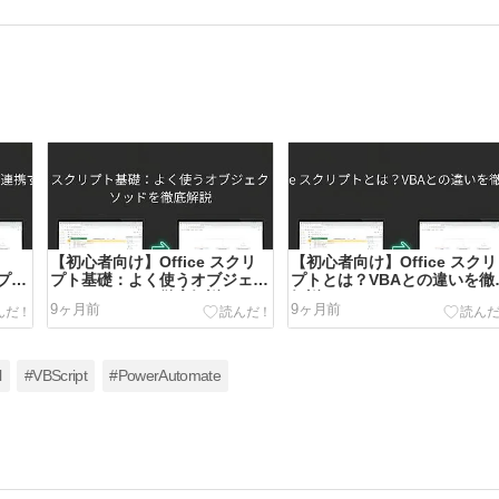
【初心者向け】Office スクリ
【初心者向け】Office スクリ
リプト
プト基礎：よく使うオブジェク
プトとは？VBAとの違いを徹
4
トとメソッドを徹底解説3
解説1
9ヶ月前
9ヶ月前
l
#VBScript
#PowerAutomate