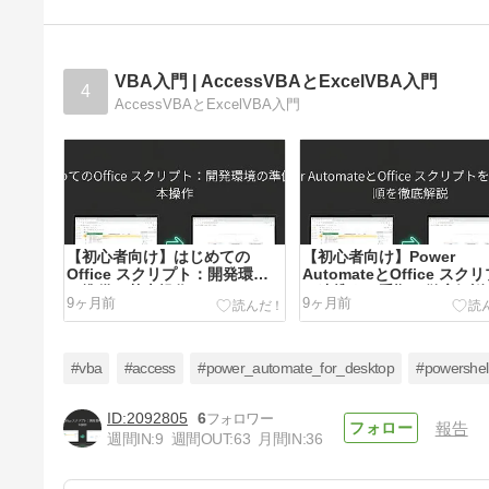
VBA入門 | AccessVBAとExcelVBA入門
4
AccessVBAとExcelVBA入門
【初心者向け】はじめての
【初心者向け】Power
Office スクリプト：開発環境
AutomateとOffice スク
の準備と基本操作2
を連携する手順を徹底解説
9ヶ月前
9ヶ月前
#vba
#access
#power_automate_for_desktop
#powershel
2092805
6
報告
週間IN:
9
週間OUT:
63
月間IN:
36
【初心者向け】VBAから始める
Office スクリプト超入門！