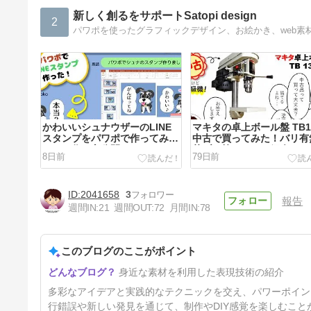
新しく創るをサポートSatopi design
2
かわいいシュナウザーのLINE
マキタの卓上ボール盤 TB1
スタンプをパワポで作ってみま
中古で買ってみた！バリ有
した！作り方公開！
芯ブレ等いろいろ紹介しま
8日前
79日前
2041658
3
報告
週間IN:
21
週間OUT:
72
月間IN:
78
このブログのここがポイント
300dpi 高画質ラベルプリント
身近な素材を利用した表現技術の紹介
を試す！レトロかわいい
NIIMBOT B21 Proの実力は？
7ヶ月前
多彩なアイデアと実践的なテクニックを交え、パワーポイン
行錯誤や新しい発見を通じて、制作やDIY感覚を楽しむこ