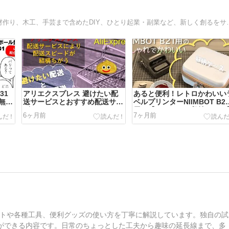
パワポを使ったグラフィックデザイン、お絵かき、w
31
アリエクスプレス 避けたい配
あると便利！レトロかわいい
無、
送サービスとおすすめ配送サー
ベルプリンターNIIMBOT B2
す！
ビス
用の【おしゃれな収納ケース
6ヶ月前
7ヶ月前
レビュー！
トや各種工具、便利グッズの使い方を丁寧に解説しています。独自の試
とができる内容です。日常のちょっとした工夫から趣味の延長線まで、多