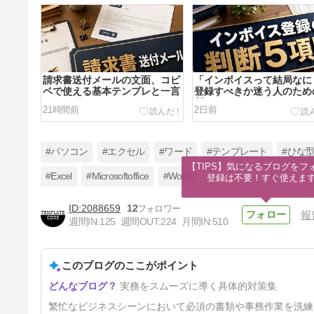
請求書送付メールの文面、コピ
「インボイスって結局なに
ペで使える基本テンプレと一言
登録すべきか迷う人のため
断チェック5項目
21時間前
2日前
#パソコン
#エクセル
#ワード
#テンプレート
#ひな
【TIPS】気になるブログをフォ
#Excel
#Microsoftoffice
#Word
登録は不要！すぐ使えま
2088659
12
報
「経理を外注すべき？」自社で
週間IN:
125
週間OUT:
224
月間IN:
510
やる場合とのコスト・手間を比
較
4日前
このブログのここがポイント
実務をスムーズに導く具体的対策集
繁忙なビジネスシーンにおいて必須の書類や事務作業を洗練