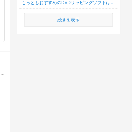
もっともおすすめのDVDリッピングソフトは何ですか？
続きを表示
ネットビジネスへの挑戦記を書いていきます。老後の生活が不安だという意見もありますが、ネットビジネス、とりわけアフィリエイトで稼ぐことを学べば、死ぬまで現役です…