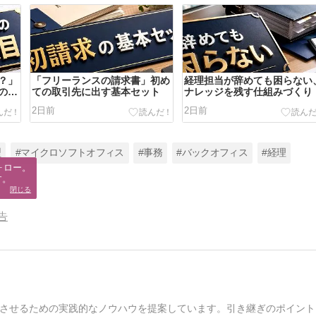
？」
「フリーランスの請求書」初め
経理担当が辞めても困らない
の判
ての取引先に出す基本セット
ナレッジを残す仕組みづくり
2日前
2日前
型
#マイクロソフトオフィス
#事務
#バックオフィス
#経理
ロー。

す。
閉じる
告
させるための実践的なノウハウを提案しています。引き継ぎのポイント