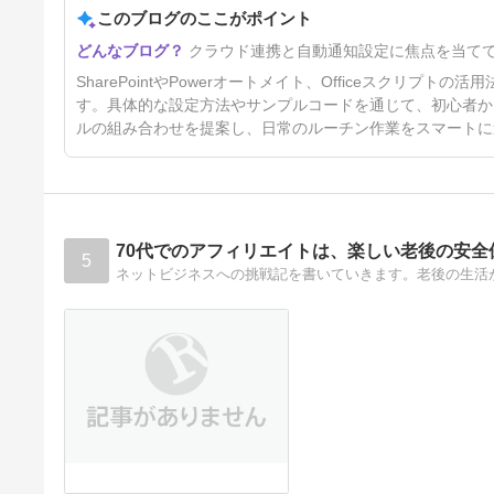
Power Automate連携で業務自
このブログのここがポイント
9ヶ月前
動化を加速させよう0
クラウド連携と自動通知設定に焦点を当て
SharePointやPowerオートメイト、Officeスクリ
す。具体的な設定方法やサンプルコードを通じて、初心者か
ルの組み合わせを提案し、日常のルーチン作業をスマートに
70代でのアフィリエイトは、楽しい老後の安全
5