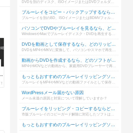
DVDを別のディスク、ISOイメージまたはDVDフォルダーとして保存する場合、どのコピーソフトを利用していますか？操作性やコピー品質も含めて選んでください。
ブルーレイをコピー・バックアップするなら、どのソフトがおすすめですか？
ブルーレイを別のBD、ISOイメージまたはBDMVフォルダーとして保存する際、実際に利用しているソフトを教えてください。
パソコンでDVDやブルーレイを見るなら、どの再生ソフトがおすすめですか？
WindowsやMacでブルーレイディスク・DVDを再生する際、普段使っているソフトを教えてください。再生の安定性、画質、操作性などを基準に選んでください。
DVDを動画として保存するなら、どのリッピングソフトがおすすめですか？
DVDをMP4やMKVに変換して、パソコンやスマホで再生する場合に使っているソフトを教えてください。無料・有料を問わず投票できます。
動画からDVDを作成するなら、どのソフトが一番おすすめですか？
MP4やMOVなどの動画から、家庭用DVDプレーヤーで再生できるDVDを作成する場合に使っているソフトを教えてください。メニュー作成や字幕追加などの使いやすさも含めて選べます。
底
もっともおすすめのブルーレイリッピングソフトは何ですか？
ブルーレイをMP4やMKVなどの動画ファイルとして保存する際、どのリッピングソフトを利用していますか？実際に使ってよかったソフトを教えてください。
WordPressメール届かない原因
メール未達の原因と対策について理解していますか？
ブルーレイをリッピング・コピーするならどのソフトを使っていますか？
市販ブルーレイのコピーガード解除に対応したソフトは限られています。あなたが実際に使っているリッピング・コピーソフトを教えてください。無料・有料どちらでもOK！
もっともおすすめのブルーレイリッピングソフトは何ですか？