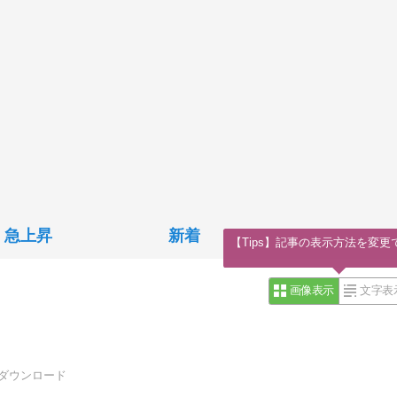
急上昇
新着
【Tips】記事の表示方法を変更
画像表示
文字表
料ダウンロード