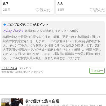
8-7
8-6
2日前
3日前
このブログのここがポイント
市場動向と投資戦略をリアルタイム解説
株価の動きや投資の心理を鋭く捉え、頻繁に更新される市場情報を通じて
読者の投資意欲を引き出します。日々の損益やトレンド分析を具体的に伝
え、ギャンブルのような株取引を冷静に見つめる視点を提供します。先行
き不透明な相場の中での心構えや戦略を分かりやすく解説し、投資を楽し
むヒントを巧みに織り交ぜています。株取引の醍醐味と苦労を同時に伝え
る、リアルな投資風景が映し出された内容となっています。
1757334
3
週間IN:
112
週間OUT:
552
月間IN:
272
11
株で儲けて悠々自適
重要指標の時の株・為替・債券の動きをわかりやすく解