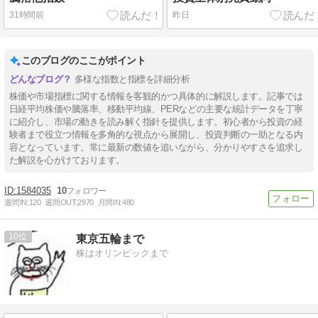
31時間前
昨日
このブログのここがポイント
多様な指数と指標を詳細分析
株価や市場指標に関する情報を客観的かつ具体的に解説します。記事では
日経平均株価や騰落率、移動平均線、PERなどの主要な統計データを丁寧
に紹介し、市場の動きを読み解く指針を提供します。初心者から投資の経
験者まで役立つ情報を多角的な視点から展開し、投資判断の一助となる内
容となっています。常に最新の数値を追いながら、分かりやすさを追求し
た解説を心がけております。
1584035
10
週間IN:
120
週間OUT:
2970
月間IN:
480
10
東京五輪まで
株はオリンピックまで