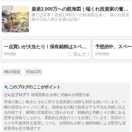
12
資産2,000万への航海図｜端くれ投資家の奮闘記
勝てば官軍！資産2,000万への航海図を描く、端くれ投資
家の七転八倒と生還の記録！
一点買いが大当たり！保有銘柄はスペースX１つだけで含み益率20%――端くれ投資家、我ながら自画自賛
4時間前
27時間前
#株式投資
#日経225
このブログのここがポイント
相場変動を冷静に見極める精密分析
市場の激しい動きとそれに対する投資家の冷静な対応を描いています。一
瞬の逆境をチャンスに変え、規律ある行動で資産を守る手法を詳細に伝え
る内容です。瞬間の市場変化に惑わされず、戦略的な判断とその裏にある
思考を深堀りしながら、実践的な投資のコツを伝授しています。現実のリ
スクや不確実性を直視しつつも、合理的な分析と感情制御による堅実な資
産運用を促す構成です。