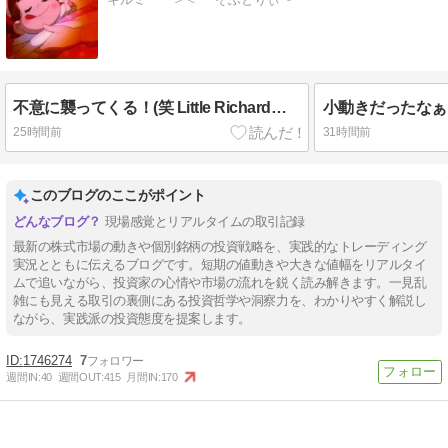
不意に襲ってくる！(笑 Little Richardがぁ～♪
小動きだったなぁ
25時間前
31時間前
このブログのここがポイント
現場感覚とリアルタイムの取引記録
最新の株式市場の動きや個別銘柄の投資戦略を、実践的なトレーディング
実況とともに伝えるブログです。短期の値動きや大きな値幅をリアルタイ
ムで追いながら、投資家の心情や市場の流れを鋭く読み解きます。一見乱
雑にも見える取引の裏側にある投資哲学や洞察力を、わかりやすく解説し
ながら、実践派の投資態度を提案します。
1746274
7
週間IN:
40
週間OUT:
415
月間IN:
170