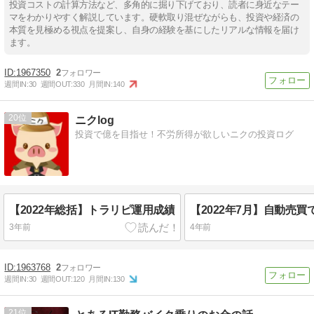
投資コストの計算方法など、多角的に掘り下げており、読者に身近なテー
マをわかりやすく解説しています。硬軟取り混ぜながらも、投資や経済の
本質を見極める視点を提案し、自身の経験を基にしたリアルな情報を届け
ます。
1967350
2
週間IN:
30
週間OUT:
330
月間IN:
140
20
ニクlog
投資で億を目指せ！不労所得が欲しいニクの投資ログ
【2022年総括】トラリピ運用成績
3年前
4年前
1963768
2
週間IN:
30
週間OUT:
120
月間IN:
130
21