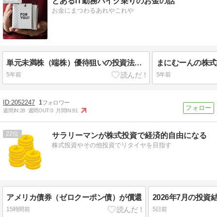
とあるIT勤務バイク乗りのお金の話
お金にまつわるあれやこれや
単元未満株（端株）優待狙いの投資法について
5年前
5年前
2052247
1
週間IN:
28
週間OUT:
0
月間IN:
91
22
サラリーマンが株式投資で経済的自由になる
株式投資やその他投資でリタイヤを目指す
アメリカ債券（ゼロクーポン債）が償還
15時間前
5日前