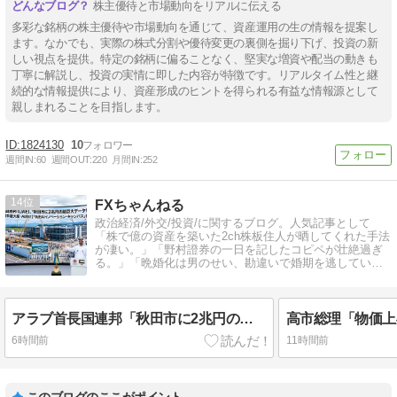
株主優待と市場動向をリアルに伝える
多彩な銘柄の株主優待や市場動向を通じて、資産運用の生の情報を提案し
ます。なかでも、実際の株式分割や優待変更の裏側を掘り下げ、投資の新
しい視点を提供。特定の銘柄に偏ることなく、堅実な増資や配当の動きも
丁寧に解説し、投資の実情に即した内容が特徴です。リアルタイム性と継
続的な情報提供により、資産形成のヒントを得られる有益な情報源として
親しまれることを目指します。
1824130
10
週間IN:
60
週間OUT:
220
月間IN:
252
14
FXちゃんねる
政治経済/外交/投資/に関するブログ。人気記事として
「株で億の資産を築いた2ch株板住人が晒してくれた手法
が凄い。」「野村證券の一日を記したコピペが壮絶過ぎ
る。」「晩婚化は男のせい、勘違いで婚期を逃してい
る」などがあります。
アラブ首長国連邦「秋田市に2兆円の超巨大データセンター建てるわ」
6時間前
11時間前
このブログのここがポイント