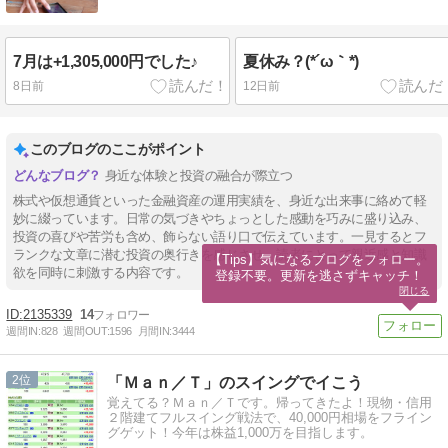
7月は+1,305,000円でした♪
夏休み？(*´ω｀*)
8日前
12日前
このブログのここがポイント
身近な体験と投資の融合が際立つ
株式や仮想通貨といった金融資産の運用実績を、身近な出来事に絡めて軽
妙に綴っています。日常の気づきやちょっとした感動を巧みに盛り込み、
投資の喜びや苦労も含め、飾らない語り口で伝えています。一見するとフ
ランクな文章に潜む投資の奥行きを感じさせ、読者にとって親近感と知識
【Tips】気になるブログをフォロー。

欲を同時に刺激する内容です。
登録不要。更新を逃さずキャッチ！
閉じる
2135339
14
週間IN:
828
週間OUT:
1596
月間IN:
3444
2
「Ｍａｎ／Ｔ」のスイングでイこう
覚えてる？Ｍａｎ／Ｔです。帰ってきたよ！現物・信用
２階建てフルスイング戦法で、40,000円相場をフライン
グゲット！今年は株益1,000万を目指します。