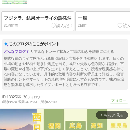
フジクラ、結果オーライの誤発注
一服
31時間前
2日前
このブログのここがポイント
リアルなトレード状況と市場の動きを詳細に伝える
株式投資のライブ感あふれる取引記録と市場分析を特徴とします。日々の
相場の動きや銘柄の動きに焦点を当て、成功や失敗も包み隠さず記録。市
場の変動や株価の上げ下げを生々しく伝えることで、読者が現実感を持て
る内容となっています。具体的な取引内容や判断の背景まで詳述し、投資
戦略のヒントやマーケットの現在地を明瞭に示す点も魅力です。株の臨場
感と緊張感を追求したライブレポートとも呼べる存在です。
1332566
36
週間IN:
620
週間OUT:
5830
月間IN:
2540
もっと見る
arrow_forward_ios