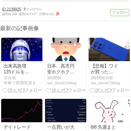
2139925
3
週間IN:
198
週間OUT:
477
月間IN:
315
最新の記事画像
出来高急増
日本、高市円
【悲報】ワイ
135ドルを抜
安ホクホクな
が買った
けるのか
のに上半期の
Motorolaのス
32分前
1時間前
2時間50分前
米株で長期投資を楽しもう！
sai_stockのblog
sai_stockのblog
輸出額が台湾
マホ、ポンコ
と韓国に抜か
ツすぎる
れるww
デイトレード
一点買いが大
8/8 先週まと