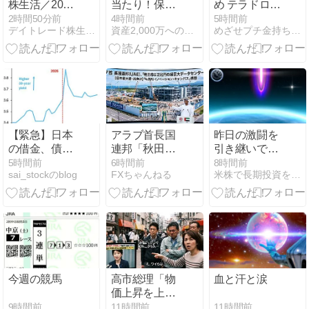
株生活／2026
当たり！保有
め テラドロー
年8月3日～8
銘柄はスペー
ンに救われま
2時間50分前
4時間前
5時間前
デイトレード株生活！空売り担がれ目指せ年収1千万
資産2,000万への航海図｜端くれ投資家の奮闘記
めざせプチ金持ち 投資日記
月7日
スX１つだけ
した
で含み益率
20%――端く
れ投資家、我
ながら自画自
賛
【緊急】日本
アラブ首長国
昨日の激闘を
の借金、債務
連邦「秋田市
引き継いで、
危機だった
に2兆円の超
これからどう
5時間前
6時間前
8時間前
sai_stockのblog
FXちゃんねる
米株で長期投資を楽しもう！
巨大データセ
するのか
ンター建てる
わ」
今週の競馬
高市総理「物
血と汗と涙
価上昇を上回
る賃上げを日
9時間前
11時間前
11時間前