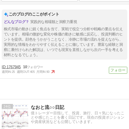
このブログのここがポイント
実践的な相場観と洞察力重視
株式市場の動きに鋭く焦点を当て、実戦で役立つ分析や戦略の要点を伝え
ています。相場の微妙な変化や株価の動きに敏感に反応し、投資判断のヒ
ントを提供。顔色をうかがうことなく、冷静に市場の流れを捉えながら、
実用的な情報をわかりやすく伝えることに徹しています。豊富な経験と洞
察に裏付けられた解説は、いつでも現実を直視しながら次の一手を考える
材料となるでしょう。
1767945
10
週間IN:
25
週間OUT:
405
月間IN:
90
24
なおと流○○日記
億トレーダー目指して、投資、旅行、日々気になったこ
とや感じたことを書く日記です。現在の投資ポジション
や資産状況なども公開していきます。