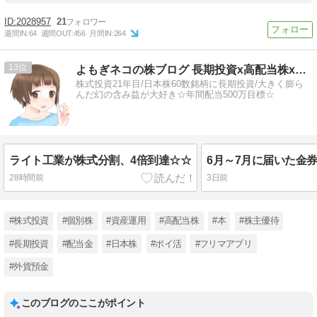
2028957
21
週間IN:
64
週間OUT:
456
月間IN:
264
13
よもぎネコの株ブログ 長期投資x高配当株x株主優待
株式投資21年目/日本株60数銘柄に長期投資/大きく膨ら
んだ幻の含み益が大好き☆年間配当500万目標☆
ライト工業が株式分割、4倍到達☆☆
28時間前
3日前
#株式投資
#個別株
#資産運用
#高配当株
#本
#株主優待
#長期投資
#配当金
#日本株
#ポイ活
#フリマアプリ
#外貨預金
このブログのここがポイント