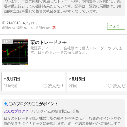
ています。一定の頻度で実施したトレードの様子や関連事項を紹介し、経
過や備忘録としての役割も果たしています。記事は一覧的に展開され、継
続的な記録を通じて投資の軌跡を追いやすくなっています。
2140513
4
週間IN:
33
週間OUT:
252
月間IN:
108
18
栗のトレードメモ
元証券ディーラー。会社辞めて個人トレーダーやってま
す。日々のトレードの備忘録など。
○8月7日
○8月6日
31時間前
2日前
このブログのここがポイント
リアルタイムの投資状況と分析
日々のトレード記録と株式市場の動きを軽快に伝え、投資のポイントや心
情の変遷をダイナミックに表現します。兆しや結果を鮮やかに描き出すこ