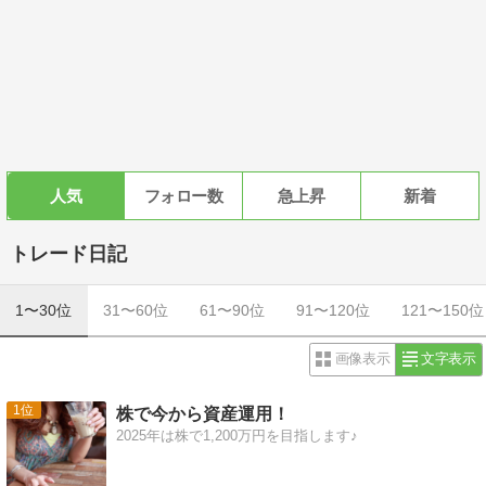
人気
フォロー数
急上昇
新着
トレード日記
1〜30位
31〜60位
61〜90位
91〜120位
121〜150位
画像表示
文字表示
1
株で今から資産運用！
2025年は株で1,200万円を目指します♪