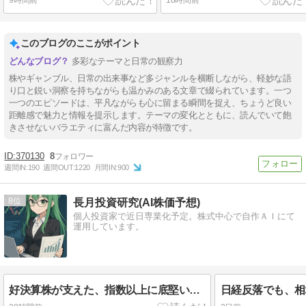
9時間前
18時間前
このブログのここがポイント
多彩なテーマと日常の観察力
株やギャンブル、日常の出来事など多ジャンルを横断しながら、軽妙な語
り口と鋭い洞察を持ちながらも温かみのある文章で綴られています。一つ
一つのエピソードは、平凡ながらも心に留まる瞬間を捉え、ちょうど良い
距離感で魅力と情報を提示します。テーマの変化とともに、読んでいて飽
きさせないバラエティに富んだ内容が特徴です。
370130
8
週間IN:
190
週間OUT:
1220
月間IN:
900
8
長月投資研究(AI株価予想)
個人投資家で近日専業化予定。株式中心で自作ＡＩにて
運用しています。
好決算株が支えた、指数以上に底堅い相場（今日の相場 R08.08.06）