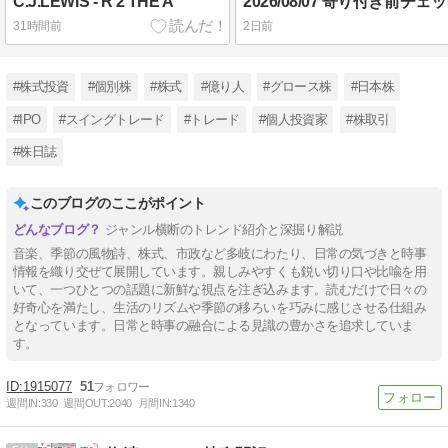
C.J.LEWIS - R 2 THE A
2026/08/07 寄り付き前チ
31時間前
2日前
#株式投資
#個別株
#株式
#億り人
#グロース株
#日本株
#IPO
#スイングトレード
#トレード
#個人投資家
#株取引
#株日誌
このブログのここがポイント
ジャンル横断のトレンド紹介と深掘り解説
音楽、季節の風物詩、株式、市政など多岐にわたり、日常の気づきと時事
情報を織り交ぜて展開しています。親しみやすくも鋭い切り口や比喩を用
いて、一つひとつの話題に新鮮な視点を注ぎ込みます。読むだけで日々の
好奇心を満たし、生活のリズムや季節の移ろいを巧みに感じさせる仕組み
となっています。日常と時事の融合による見識の豊かさを追求していま
す。
1915077
51
週間IN:
330
週間OUT:
2040
月間IN:
1340