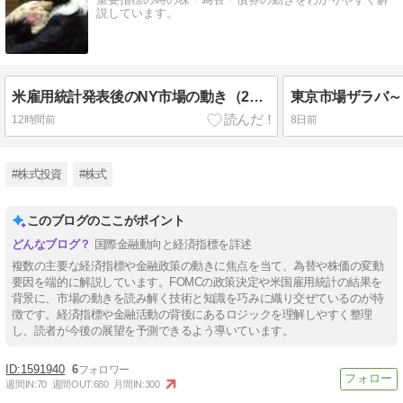
説しています。
米雇用統計発表後のNY市場の動き（2026年8月8日）
12時間前
8日前
#株式投資
#株式
このブログのここがポイント
国際金融動向と経済指標を詳述
複数の主要な経済指標や金融政策の動きに焦点を当て、為替や株価の変動
要因を端的に解説しています。FOMCの政策決定や米国雇用統計の結果を
背景に、市場の動きを読み解く技術と知識を巧みに織り交ぜているのが特
徴です。経済指標や金融活動の背後にあるロジックを理解しやすく整理
し、読者が今後の展望を予測できるよう導いています。
1591940
6
週間IN:
70
週間OUT:
680
月間IN:
300