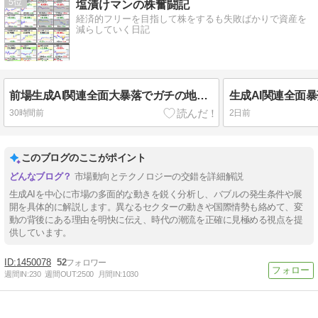
5
塩漬けマンの株奮闘記
経済的フリーを目指して株をするも失敗ばかりで資産を
減らしていく日記
前場生成AI関連全面大暴落でガチの地獄からリバウンド基調で迎えた14時フジクラ決算が生成AI関連全銘柄を救う！昨日の古河電工同様キチガイ値動きだったけどっ！！
30時間前
2日前
このブログのここがポイント
市場動向とテクノロジーの交錯を詳細解説
生成AIを中心に市場の多面的な動きを鋭く分析し、バブルの発生条件や展
開を具体的に解説します。異なるセクターの動きや国際情勢も絡めて、変
動の背後にある理由を明快に伝え、時代の潮流を正確に見極める視点を提
供しています。
1450078
52
週間IN:
230
週間OUT:
2500
月間IN:
1030