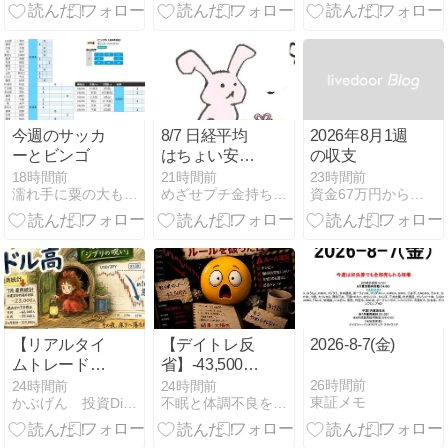
ディングス株
をご覧下さい
主優待）
→5位川口
市、4位京都
市、ではトッ
プ3は❓
今週のサッカ
8/7 日経平均
2026年8月1週
ーとビンゴ
はちょい安い
の収支
程度で踏みと
18時間前
21時間前
23時間前
濡れ手に粟の大もうけ
めざせプチ金持ち 投資日記
資金67万円からの株デイトレ収支記録
どまったけ
ど・・・
【リアルタイ
【デイトレ反
2026-8-7(金)
ムトレード記
省】-43,500円
録】借りぐら
｜損失を取り
26時間前
24時間前
24時間前
東証メモ
かぶげん 投資Diary 〜夢の配当金生活を目指して〜
不眠と体調不良を抱えながら株に挑戦する話 〜負け検証記録〜
しのドル高
戻そうとして
――雇用統計
ルールを破っ
で発動した
た日【負けた