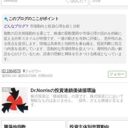
28時間前
2日前
このブログのここがポイント
市場動向と投資心理を鋭く分析
複数の日次相場動向を通じて、株価の変動要因や市場心理の流れを的確に
捉える分析スタイルが特徴です。一連の動きを冷静に評価し、意外性のあ
る視点を提供します。情報は具体性と信頼性を兼ね備え、投資判断に役立
つ内容を追求しています。流動的な市場情勢を捉えつつ、透明性の高い解
説を心がけているため、読者の理解と興味を引きつける構成となっていま
す。
1864879
8
週間IN:
140
週間OUT:
880
月間IN:
640
9
Dr.Norrisの投資連鎖価値循環論
株式投資は「価値創造」の源です。株式投資ににおいて
無駄なものはありません。「損失」さえも価値と言えま
す。
騰落他指数
投資主体別売買動向