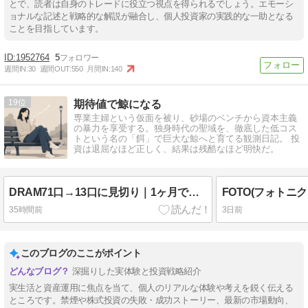
とで、読者は自身のトレードに役立つ視点を得られるでしょう。エモーシ
ョナルな記述と戦略的な解説が融合し、個人投資家の実践的な一助となる
ことを目指しています。
1952764
5
週間IN:
30
週間OUT:
550
月間IN:
140
19
期待値で鯨になる
専業主婦という仮面を被り、砂場のベンチから資本主義
の暴力を享受する。独身時代の聖域を、徹底した低コス
トという名の「餌」で巨大な鯨へと育てる観測日記。 投
資は退屈なほど正しく、結果は残酷なほど明快だ。
DRAM71口→13口に見切り｜1ヶ月で前言撤回した個別株回帰【2026年8月資産公開】
35時間前
3日前
このブログのここがポイント
深掘りした実体験と投資戦略紹介
実生活と資産運用に焦点を当て、個人のリアルな体験や考えを鋭く伝える
ところです。禁煙や株式投資の失敗・成功ストーリー、最新の市場動向、