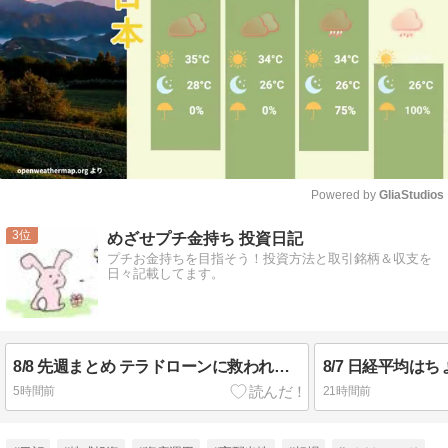
Powered by 
GliaStudios
Mute
3
めざせプチ金持ち 投資日記
プチお金持ちを目指そう！投資方法と取引銘柄＆収支を
日々記載してます。
8/8 先週まとめ テラドローンに救われました
5時間前
21時間前