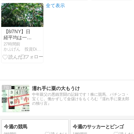
「ジブリの呪
後こそ取引を
全て表示
い」のアノマ
止める】
リー
【8/7NY】日
経平均は一時
1000円超安、
27時間前
かぶげん 投資Diary 〜夢の配当金生活を目指して〜
TOPIXは続伸
｜ドル円158
円台で米雇用
統計待ち
7
濡れ手に粟の大もうけ
中年親父の悪銭苦闘の記録です！株に競馬、パチンコ・
宝くじ。働かずして金儲けをもくろむ『濡れ手に粟太郎
の独り言』
今週の競馬
今週のサッカーとビンゴ