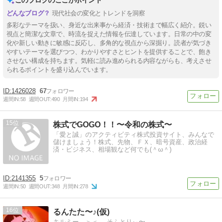
現代社会の変化とトレンドを洞察
多彩なテーマを扱い、身近な出来事から経済・技術まで幅広く紹介。鋭い
視点と簡潔な文章で、時流を捉えた情報を伝達しています。日常の中の変
化や新しい動きに敏感に反応し、多角的な視点から深掘り。読者が気づき
やすいテーマを選びつつ、わかりやすさとヒントを提供することで、飽き
させない構成を持ちます。気軽に読み進められる内容ながらも、考えさせ
られるポイントを盛り込んでいます。
1426028
67
週間IN:
58
週間OUT:
490
月間IN:
194
15
株式でGOGO！！〜令和の株式〜
「愛と誠」のアクティビティ株式投資サイト、みんなで
儲けましょう！株式、先物、ＦＸ、暗号資産、政治経
済・ビジネス、相場観など何でも(＾ω＾)
2141355
5
週間IN:
50
週間OUT:
348
月間IN:
278
16
るんたた〜♪(仮)
キルミー ＞＜ そふとりぃ〜