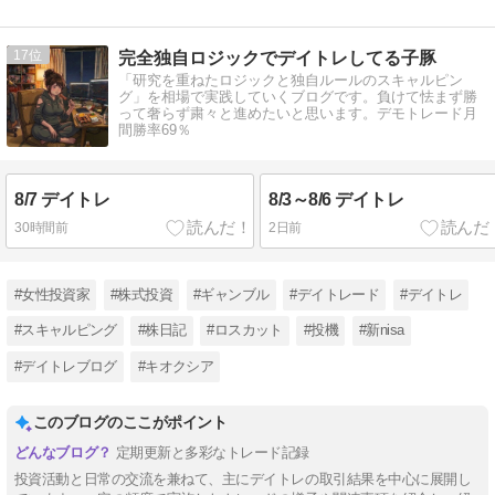
17
完全独自ロジックでデイトレしてる子豚
「研究を重ねたロジックと独自ルールのスキャルピン
グ」を相場で実践していくブログです。負けて怯まず勝
って奢らず粛々と進めたいと思います。デモトレード月
間勝率69％
8/7 デイトレ
8/3～8/6 デイトレ
30時間前
2日前
#女性投資家
#株式投資
#ギャンブル
#デイトレード
#デイトレ
#スキャルピング
#株日記
#ロスカット
#投機
#新nisa
#デイトレブログ
#キオクシア
このブログのここがポイント
定期更新と多彩なトレード記録
投資活動と日常の交流を兼ねて、主にデイトレの取引結果を中心に展開し