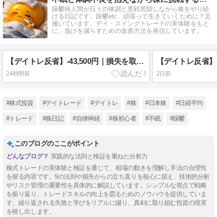
躁鬱病人間が日々の体調と悪戦苦闘しながら株をやり続
ける日記です。躁鬱etc...頑張って生きていくために？足
掻いています。デイ・スイングトレードの実体験をもと
に、負けを減らすための改善方法を発信しています。
【デイトレ反省】-43,500円｜損失を取り戻そうとしてルールを破った日【負けた後こそ取引を止める】
24時間前
2日前
#株式投資
#デイトレード
#デイトレ
#株
#日本株
#日経平均
#トレード
#株日記
#自律神経
#株初心者
#不眠
#躁鬱
このブログのここがポイント
実践的な法則と検証を重ねた分析力
株式トレードの実体験と検証を通じて、相場の動きを理解し手法の合理性
を探る内容です。9の法則や損失からの立ち直りを核心に据え、技術的分析
やリスク管理の重要性を具体的に解説しています。シンプルな視点で戦略
を振り返り、トレードスキルの向上を図るためのノウハウを提供していま
す。繰り返される失敗と学びをリアルに綴り、真剣に取り組む投資の現実
を映し出します。