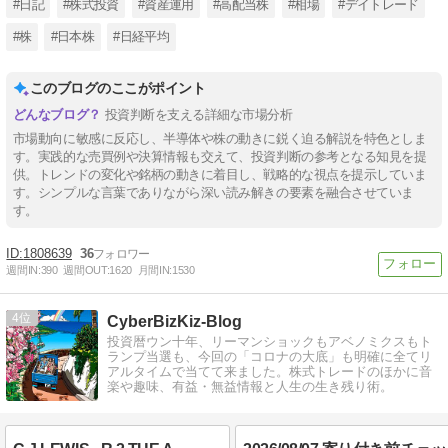
#日記
#株式投資
#資産運用
#高配当株
#相場
#デイトレード
#株
#日本株
#日経平均
このブログのここがポイント
投資判断を支える詳細な市場分析
市場動向に敏感に反応し、半導体や株の動きに鋭く迫る解説を特色としま
す。実践的な売買例や決算情報も交えて、投資判断の参考となる知見を提
供。トレンドの変化や銘柄の動きに着目し、戦略的な視点を提示していま
す。シンプルな言葉でありながら深い読み解きの要素を融合させていま
す。
1808639
36
週間IN:
390
週間OUT:
1620
月間IN:
1530
4
CyberBizKiz-Blog
投資暦ウン十年、リーマンショックもアベノミクスもト
ランプ当選も、今回の「コロナの大底」も明確に全てリ
アルタイムで当てて来ました。株式トレードのほかに音
楽や趣味、有益・無益情報と人生の生き残り術。