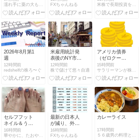
濡れ手に粟の大もうけ
米株で長期投資を楽しもう！
FXちゃんねる
本に定着させ
る」→国家公
務員の月給大
幅増額(約
3.5%⤴)へ→庶
民「え、ワイ
らは❓」
2026年8月第1
米雇用統計発
アメリカ債券
週
表後のNY市場
（ゼロクーポ
の動き（2026
ン債）が償還
12時間前
12時間前
15時間前
redshelfの株ろ〜ぐ
株で儲けて悠々自適
サラリーマンが株式投資で経済的自由になる
年8月8日）
セルフフット
最新の日本人
カレーライス
ネイル＆うな
が減り、外国
匠（ジェイグ
人が増えた街
17時間前
16時間前
16時間前
５６歳男の料理と「乾癬」と少しの株 - 楽天ブログ
華やかに、たおやかに
FXちゃんねる
ループホール
市ランキング