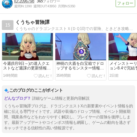
2096798
365
週間IN:
1390
週間OUT:
43950
月間IN:
5350
くうちゃ冒険譚
15
くうちゃのドラゴンクエストＸ(ＤＱ10)での冒険、ときどき攻略のドラクエ10ブログ
今週(8月9日～)の達人クエ
神樹の大盾を白宝箱でドロ
メインストー
ストなど週課の更新情報を
ップするモンスター情報で
ョン8.4で完結
紹介します
す
14時間前
35時間前
2日前
このブログのここがポイント
詳細なゲーム情報と更新内容解説
くうちゃ冒険譚ブログは、ドラゴンクエストXの新要素やイベント情報を的
確に伝える専門サイトです。武器や装備のドロップ情報、イベント開催期
間、職業条件などをわかりやすく解説し、プレイヤーの冒険を後押ししま
す。最新アップデートやコインボス情報も網羅し、ゲームの動向を逃さず
キャッチできる信頼性の高い情報源です。