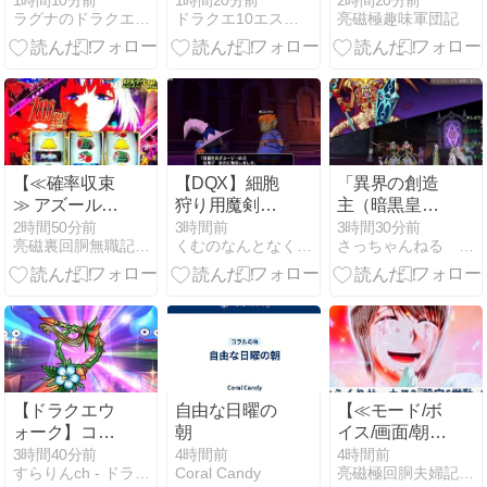
1時間10分前
1時間20分前
2時間20分前
ラグナのドラクエ10 攻略ブログ！
ドラクエ10エストの攻略転生白書
亮磁極趣味軍団記
手！
にダメなん？
打線と外野守
『本だし理
備が足を引っ
論』で考える
張ったら勝て
AI論争
ません」(ソフ
トバンク17回
戦)】
(2026/08/08
[43記事目])
【≪確率収束
【DQX】細胞
「異界の創造
≫ アズールレ
狩り用魔剣
主（暗黒皇帝
ーン『海戦ボ
士、すばやさ
ガナサダ
2時間50分前
3時間前
3時間30分前
亮磁裏回胴無職記(ギャンブル凶)
くむのなんとなくきまぐれに。 毎日更新！
さっちゃんねる DQX
ーナス中に強
800超えてい
イ）」が開催
レア役』引き
るお話、他、
されました！
まくった結
ガナサダイの
開催期間は
果！】
こころをどこ
2026年8月14
(2026/08/08
まで作るか悩
日（金）11：
[24記事目])
むお話
59まで。
【ドラクエウ
自由な日曜の
【≪モード/ボ
ォーク】コー
朝
イス/画面/朝一
プスにブルフ
≫ からくりサ
3時間40分前
4時間前
4時間前
すらりんch - ドラクエウォーク攻略まとめ速報
Coral Candy
亮磁極回胴夫婦記 (ギャンブル全般)
ィオーレ使っ
ーカス2『設