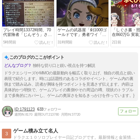
プレイ時間13372時間、70
ゲームの武器屋「剣1000ゴ
「しぐさ書・
代冒険者「じんぞう」さん
ールドです」勇者ワイ「世
在860万G 実
の思い出にネットほっこり
界の危機なんやけど」
ゴールドで売
5時間前
31時間前
2日前
「ドラクエ版 光のお父さん
しい
だ」
このブログのここがポイント
独特な切り口と鋭い視点を持つ解説
ドラクエシリーズやMMOの最新動向を幅広く取り上げ、独自の視点と鋭い
表現で紹介します。時には話題性のあるコラボやイベント、ゲーム内の裏
側まで踏み込み、読者が興味を持つポイントを見逃さず伝えます。内容は
具体的かつ明快で、ゲームプレイの裏側やその周辺の噂、現状のトラブル
まで多角的にカバーし、ゲームの奥深さを知るきっかけを作っています。}
1791123
633
週間IN:
8170
週間OUT:
213780
月間IN:
37720
ゲーム積み立て名人
3
ドラクエ１０ソロプレイヤー日記ブログです。最新情報と金策情報満載！毎日更新！