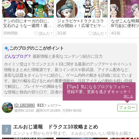
テンの日にオーガの日に、
ジェラピケ×ドラクエコラ
なぜこんな時
宝石のような一週間！週情
ボが開始ィ！広場でピケス
8/7(金)に便
報2026年8/9～
ラバンドの配布もあるぞ
き更新でしぐ
15時間前
2日前
4日前
ぞ
このブログのここがポイント
最新情報と多彩なコンテンツ紹介に注力
ホイミソ堂はドラゴンクエスト10に関する最新のアップデートやイベント
情報をまとめた情報源です。新コインボスや新武器、アイテム配布など、
多彩な話題をタイムリーに紹介し、ゲーム内外の動きを詳細に伝えていま
す。遊びの幅を広げるための重要情報や、注目アイテムの動向を鋭い目線
で解説し、プレイヤーの興味を引きつける構成となっています。常に新鮮
【Tips】気になるブログをフォロー。

登録不要。更新を逃さずキャッチ！
な情報と独自の切り口で、読者の知的好奇心を満たします。
閉じる
1803980
813
週間IN:
12310
週間OUT:
151800
月間IN:
56550
エルおじ速報 ドラクエ10攻略まとめ
2
エンジョイ勢からガチ勢まで。 エルおじのおいしい情報をお届けします！