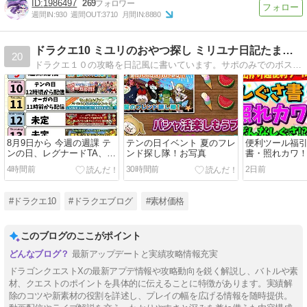
1986497
269
週間IN:
930
週間OUT:
3710
月間IN:
8880
ドラクエ10 ミユリのおやつ探し ミリユナ日記たまにリオ
20
ドラクエ１０の攻略を日記風に書いています。サポのみでのボス挑戦や攻略情報などわかりやすく解説！キラキラマラソンの代表的な素材や各種オーブの価格情報を毎日更新中！
8月9日から 今週の週課 テ
テンの日イベント 夏のフレ
便利ツール福引
ンの日、レグナードTA、転
ンド探し隊！お写真
書・照れカワ
生モンスターフィーバーな
便利ツール福引
4時間前
30時間前
2日前
ど！
しぐさ？価格
#ドラクエ10
#ドラクエブログ
#素材価格
このブログのここがポイント
最新アップデートと実績攻略情報充実
ドラゴンクエストXの最新アプデ情報や攻略動向を鋭く解説し、バトルや素
材、クエストのポイントを具体的に伝えることに特徴があります。実績解
除のコツや新素材の役割を詳述し、プレイの幅を広げる情報を随時提供。