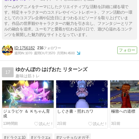
ゲームやアニメをテーマにしたクリエイティブな活動を詳細に綴る場で
す。特定キャラクターのコスドレやイベントレポート、ファン活動の一環
としてのコスプレ企画や記念日にまつわるエピソードを取り上げていま
す。作品の世界観やキャラクターの魅力を引き出し、ファンタジーとリア
ルの融合を追求。ユーモアと愛着が伝わる語り口で、遊び心溢れるコンテ
ンツを展開した魅力的なサイトとなっています。
1756182
216
週間IN:
1070
週間OUT:
3570
月間IN:
4500
ゆかんぽの はげおた リターンズ
17
趣味は筋トレ
ジェラピケ ＆ Ｋちゃん育
しぐさ書・照れカワ
極致への道標
成
13時間前
2日前
3日前
#ドラクエ10
#ドラクエx
#マッチョなオガ子