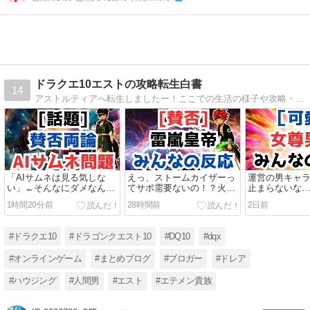
ドラクエ10エストの攻略転生白書
14
アストルティアへ転生しましたー！ここでの生活の様子や攻略・金策・イベント等の情報を発信していきます。ドレア・ハウジング・職人・攻略・アップデート情報等の日常の記事を書いて行きます。
「AIサムネは見る気しな
えっ、ストームカイザーっ
運営の男キャ
い」←そんなにダメなん？
てサポ需要ないの！？火力
止まらないな
『本だし理論』で考えるAI
モリモリでも借りられない
の流れか…。
1時間20分前
28時間前
2日前
論争
理由
#ドラクエ10
#ドラゴンクエスト10
#DQ10
#dqx
#オンラインゲーム
#まとめブログ
#ブロガー
#ドレア
#ハウジング
#人間男
#エスト
#エテメン貴族