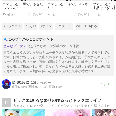
ウマしっぽ・黒で、もぉた
ウマしっぽ・茶で、スッキ
ウマしっぽ・
いへ～ん！
リ！
上品でござい
15時間前
2日前
3日前
#ドラクエ10
#DQ10
#ボイン
#バグド王
#すごくゆれる
このブログのここがポイント
奇想天外なギャグ満載のゲーム体験
ドラクエ１０のプレイ記録をユーモラスな視点から綴ることで知られてい
ます。日常のちょっとした出来事やアイテムの紹介に、予想外のキャラク
ターや表現を織り交ぜ、読者の興味を引きつけます。軽妙な文章とリズミ
カルな表現で構成され、楽しみながらゲーム世界の魅力を伝える工夫が凝
らされています。自然体の笑いと驚きが溢れる文章が特徴です。
1919292
152
週間IN:
1530
週間OUT:
11930
月間IN:
4060
ドラクエ10 るなめりのゆるっとドラクエライフ
12
大好きなドレアや楽しいプレイべなどまったりゆるく綴ります(*´ω｀*)♪ドレアはレシピも公開中！