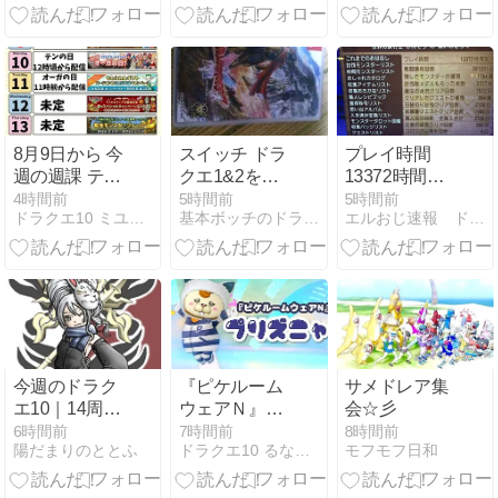
ても全然暴走
定6挙動』設
せずにMPだけ
定差！グラ
減っていくん
フ！ (導入翌
だけどブルフ
月)】
ィオーレ使っ
(2026/08/08
てる人はどう
[26記事目])
いう構成？
8月9日から 今
スイッチ ドラ
プレイ時間
週の週課 テン
クエ1&2を買
13372時間、
の日、レグナ
う
70代冒険者
4時間前
5時間前
5時間前
ドラクエ10 ミユリのおやつ探し ミリユナ日記たまにリオ
基本ボッチのドラクエ１０
エルおじ速報 ドラクエ10攻略まとめ
ードTA、転生
「じんぞう」
モンスターフ
さんの思い出
ィーバーな
にネットほっ
ど！
こり「ドラク
エ版 光のお父
さんだ」
今週のドラク
『ピケルーム
サメドレア集
エ10｜14周年
ウェアＮ』で
会☆彡
と「この先」
【プリズニャ
6時間前
7時間前
8時間前
陽だまりのととふ
ドラクエ10 るなめりのゆるっとドラクエライフ
モフモフ日和
が見えた1週
ン】
間【2026年8
月9日号】