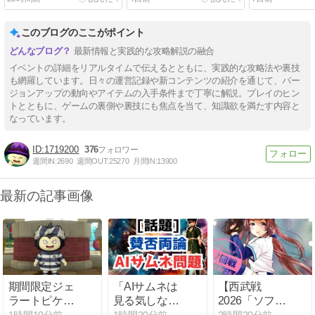
このブログのここがポイント
最新情報と実践的な攻略解説の融合
イベントの詳細をリアルタイムで伝えるとともに、実践的な攻略法や裏技
も網羅しています。日々の運営記録や新コンテンツの紹介を通じて、バー
ジョンアップの動向やアイテムの入手条件まで丁寧に解説。プレイのヒン
トとともに、ゲームの裏側や裏技にも焦点を当て、知識欲を満たす内容と
なっています。
1719200
376
週間IN:
2690
週間OUT:
25270
月間IN:
13900
最新の記事画像
期間限定ジェ
「AIサムネは
【西武戦
ラートピケコ
見る気しな
2026「ソフト
ラボ装備を入
い」←そんな
バンク相手に