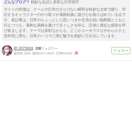
軽妙な会話と多彩な日常描写
サイトの特徴は、ゲームや日常のさりげない瞬間を軽妙な文体で綴り、対
応するキャラクターのやり取りや場面転換に遊び心を散りばめている点で
す。各記事は、日常のちょっとした思いつきや交流を鋭い観察眼とともに
伝えつつも、過剰な装飾を避けて生々しさを抑え、読者に身近な感覚を呼
び覚まします。テーマは多彩ながらも、どこかユーモラスなやわらかさと
意外性に満ち、日常の一コマに潜む魅力を絶妙に引き出しています。
2072919
208
週間IN:
1940
週間OUT:
19150
月間IN:
8420