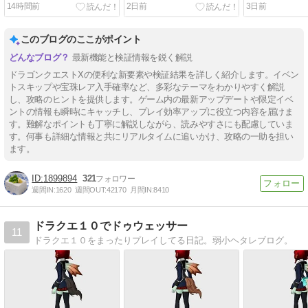
検証！！
ワ」と「武器チャーム×３
強パラメータ
14時間前
2日前
3日前
０個」のバザー価格の計算
を徹底解説！
方法！！
このブログのここがポイント
最新機能と検証情報を鋭く解説
ドラゴンクエストXの便利な新要素や検証結果を詳しく紹介します。イベン
トスキップや宝珠レア入手確率など、多彩なテーマをわかりやすく解説
し、攻略のヒントを提供します。ゲーム内の最新アップデートや限定イベ
ントの情報も瞬時にキャッチし、プレイ効率アップに役立つ内容を届けま
す。難解なポイントも丁寧に解説しながら、読みやすさにも配慮していま
す。何事も詳細な情報と共にリアルタイムに追いかけ、攻略の一助を担い
ます。
1899894
321
週間IN:
1620
週間OUT:
42170
月間IN:
8410
ドラクエ１０でドゥウェッサー
11
ドラクエ１０をまったりプレイしてる日記。弱小ヘタレブログ。