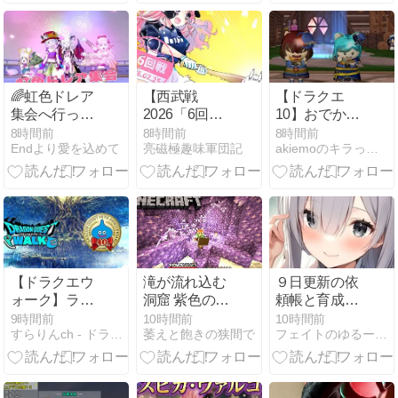
🌈虹色ドレア
【西武戦
【ドラクエ
集会へ行って
2026「6回裏
10】おでかけ
きました🌟
に6点！短文
ラリー100と
8時間前
8時間前
8時間前
Endより愛を込めて
亮磁極趣味軍団記
akiemoのキラっと水のブログ
終了予定が
夏イベント
『最高の劇的
勝利』で長文
になった逆転
勝利！」(ソフ
トバンク16回
戦)】
(2026/08/08
【ドラクエウ
滝が流れ込む
９日更新の依
[42記事目])
ォーク】ラッ
洞窟 紫色の霧
頼帳と育成帳
キーフォーチ
の向こうへ と
の案内
9時間前
10時間前
10時間前
すらりんch - ドラクエウォーク攻略まとめ速報
萎えと飽きの狭間で
フェイトのゆるーいドラクエ活動
ュンの使い方
村人の選別
教えて
だ！ マインク
ラフト
Minecraft #10