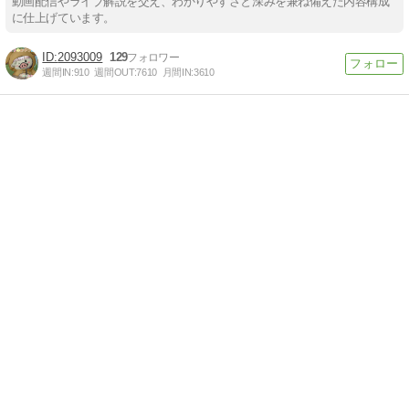
動画配信やライブ解説を交え、わかりやすさと深みを兼ね備えた内容構成
に仕上げています。
2093009
129
週間IN:
910
週間OUT:
7610
月間IN:
3610