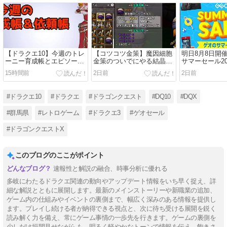
【ドラクエ10】今週のトレ
【コツコツ金策】魔因細胞
明日8月8日開
ーニー育成帳とエピソード
金策のついでにやる結晶金
サマーセール20
依頼帳（2026年8月9日）
策！未錬金の結晶装備に初
時購入で500
15時間前
2日前
2日前
級錬金つける作業で+５０
はswitch版
万G
Ⅱ」3,480円！
#ドラクエ10
#ドラクエ
#ドラゴンクエスト
#DQ10
#DQX
#群馬県
#レトロゲーム
#ドラクエ3
#ゲオセール
#ドラゴンクエストX
このブログのここがポイント
速報性と解説の融合、時事分析に優れる
多岐にわたるドラクエ関連の動向やアップデート情報をいち早く捉え、詳
細な解説とともに展開します。最新のメインストーリーや新職業の追加、
ゲーム内の仕組みやイベントの裏側まで、幅広く深みのある情報を提供し
ます。プレイし続ける者が納得できる視点と、次に待ち受ける展開を鋭く
読み解く力を備え、常にゲーム事情の一歩先を行きます。ゲームの裏側を
少しだけ垣間見せながらも、明るく軽やかなトーンで情報を伝え、飽きさ