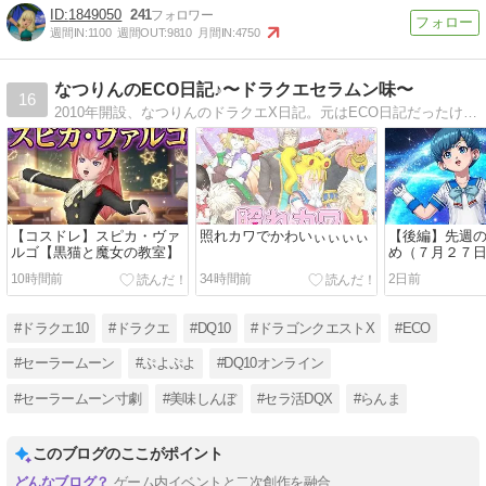
1849050
241
週間IN:
1100
週間OUT:
9810
月間IN:
4750
なつりんのECO日記♪〜ドラクエセラムン味〜
16
2010年開設、なつりんのドラクエX日記。元はECO日記だったけど現在はドラクエ日記として再利用中。DQ10は2012年の配信開始日よりプレイ♪セーラームーンを中心にアニメやゲームのコスプレしてます
【コスドレ】スピカ・ヴァ
照れカワでかわいぃぃぃぃ
【後編】先週
ルゴ【黒猫と魔女の教室】
め（７月２７
日）
10時間前
34時間前
2日前
#ドラクエ10
#ドラクエ
#DQ10
#ドラゴンクエストX
#ECO
#セーラームーン
#ぷよぷよ
#DQ10オンライン
#セーラームーン寸劇
#美味しんぼ
#セラ活DQX
#らんま
このブログのここがポイント
ゲーム内イベントと二次創作を融合