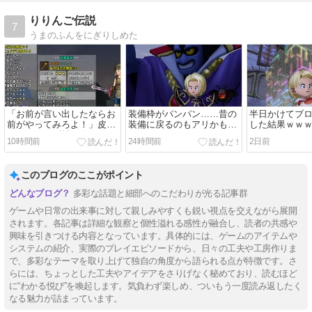
フトバンク15
りりんご伝説
7
回戦)】
うまのふんをにぎりしめた
(2026/08/08
[41記事目])
「お前が言い出したならお
装備枠がパンパン……昔の
半日かけてブ
前がやってみろよ！」皮の
装備に戻るのもアリかもし
した結果ｗｗ
よろいで13耐性を作ってみ
れない
10時間前
24時間前
2日前
た
このブログのここがポイント
多彩な話題と細部へのこだわりが光る記事群
ゲームや日常の出来事に対して親しみやすくも鋭い視点を交えながら展開
されます。各記事は詳細な観察と個性溢れる感性が融合し、読者の共感や
興味を引きつける内容となっています。具体的には、ゲームのアイテムや
システムの紹介、実際のプレイエピソードから、日々の工夫や工房作りま
で、多彩なテーマを取り上げて独自の角度から語られる点が特徴です。さ
らには、ちょっとした工夫やアイデアをさりげなく秘めており、読むほど
に“わかる悦び”を喚起します。気負わず楽しめ、ついもう一度読み返したく
なる魅力が詰まっています。