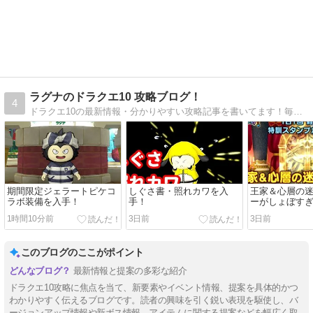
ラグナのドラクエ10 攻略ブログ！
4
ドラクエ10の最新情報・分かりやすい攻略記事を書いてます！毎日更新！
期間限定ジェラートピケコ
しぐさ書・照れカワを入
王家＆心層の
ラボ装備を入手！
手！
ーがしょぼす
1時間10分前
3日前
3日前
このブログのここがポイント
最新情報と提案の多彩な紹介
ドラクエ10攻略に焦点を当て、新要素やイベント情報、提案を具体的かつ
わかりやすく伝えるブログです。読者の興味を引く鋭い表現を駆使し、バ
ージョンアップ情報や新ボス情報、アイテムに関する提案などを幅広く取