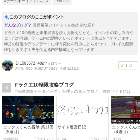
#ゲームボーイアドバンス
#Switch2
このブログのここがポイント
長期展望とイベントの魅力的な紹介
ドラクエ10の歴史と未来展望を鋭く見据えながら、イベントの楽しみ方や
コラボの詳細、ゲーム内の調整といったポイントに焦点を当てています。
年月の経過やアップデートに伴う変化を巧みにとらえつつ、プレイの醍醐
味を引き出す工夫を伝える内容構成となっています。
1593572
492
週間IN:
4670
週間OUT:
85970
月間IN:
21910
ドラクエ10極限攻略ブログ
6
「極限攻略データベース」管理人の個人ブログ。攻略サイトには書けないような情報や時事ネタを扱います！
エックスくんの冒険 第11回
サイト運営日記
エックスくんの
（5週目）
（4週目）
25時間前
4日前
7日前