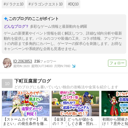
#ドラクエ10
#ドラゴンクエスト10
#DQ10
このブログのここがポイント
多彩なゲーム情報と最新動向を網羅
ゲームの新要素やイベント情報を鋭く解説しつつ、詳細な傾向分析や最新
動向を提供します。バトルのコツや装備の工夫、コラボ情報、アップデー
トの内容まで多角的にカバーし、ゲーマーの探求心を刺激します。お得な
キャンペーンや系統的な企画も見逃せません。
2063853
216
週間IN:
1920
週間OUT:
34600
月間IN:
7860
下町豆腐屋ブログ
10
どのブログにも書いていない独自の攻略法や金策を紹介します
【ストームカイザー】「嵐
【金策】どっちが儲かる
初期から開催
まとい」の発生条件を徹底
の！？「しぐさ書・照れカ
け！？意外と