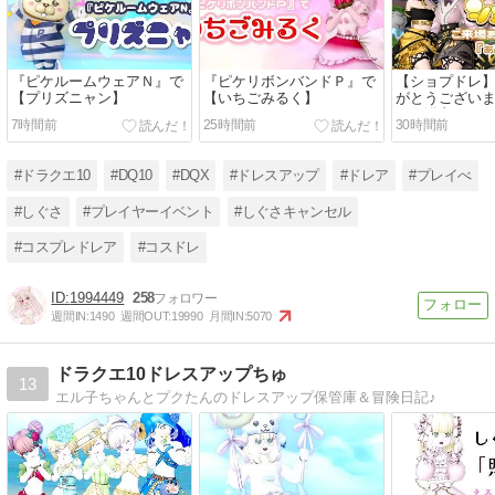
『ピケルームウェアＮ』で
『ピケリボンバンドＰ』で
【ショプドレ
【プリズニャン】
【いちごみるく】
がとうござい
ない浴衣セッ
7時間前
25時間前
30時間前
#ドラクエ10
#DQ10
#DQX
#ドレスアップ
#ドレア
#プレイべ
#しぐさ
#プレイヤーイベント
#しぐさキャンセル
#コスプレドレア
#コスドレ
1994449
258
週間IN:
1490
週間OUT:
19990
月間IN:
5070
ドラクエ10ドレスアップちゅ
13
エル子ちゃんとプクたんのドレスアップ保管庫＆冒険日記♪