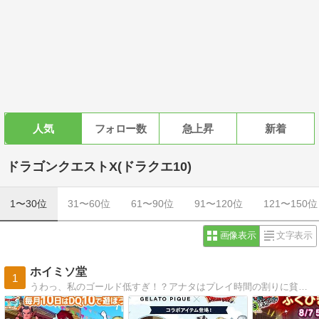
人気
フォロー数
急上昇
新着
ドラゴンクエストX(ドラクエ10)
1〜30位
31〜60位
61〜90位
91〜120位
121〜150位
画像表示
文字表示
ホイミソ堂
1
うわっ、私のゴールド低すぎ！？アナタはプレイ時間の割りに貧弱な装備に身を包み歯を食いしばってプレイしてません？プロが優しくアドバイス。スマホ完全対応