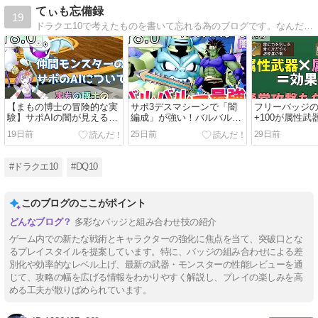
てぃも忘備録
19
ドラクエ10で考えたものを書いて忘れる為のブログです。なんだっけ？とモヤっとする前に書いて忘れよう忘備録！バトルの攻略記事が多めです。
【まもの博士の冒険的な実
サポ3デスマシーンで「闇
フリーバッジ
験】サポAIの闇が見えるコ
編成」が強い！バルバルー
+100が属性
ンテンツだった？仲間モン
最強の時代！
で適用される
19日前
25日前
29日前
スターのDPSから見るオス
ました
スメについて
#ドラクエ10
#DQ10
このブログのここがポイント
多彩なバッジと組み合わせ技の紹介
ゲーム内での新たな戦術とキャラクターの強化に焦点を当て、突破口とな
るプレイスタイルを提案しています。特に、バッジの組み合わせによる差
別化や効率的なレベル上げ、最新の武器・モンスターの性能レビューを通
じて、攻略の幅を広げる情報をわかりやすく解説し、プレイの楽しみを高
める工夫が散りばめられています。