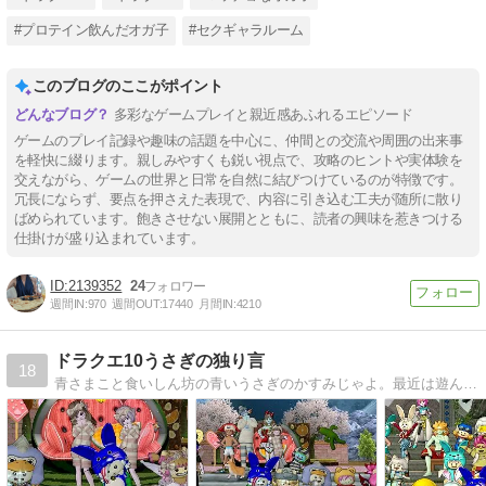
#プロテイン飲んだオガ子
#セクギャラルーム
このブログのここがポイント
多彩なゲームプレイと親近感あふれるエピソード
ゲームのプレイ記録や趣味の話題を中心に、仲間との交流や周囲の出来事
を軽快に綴ります。親しみやすくも鋭い視点で、攻略のヒントや実体験を
交えながら、ゲームの世界と日常を自然に結びつけているのが特徴です。
冗長にならず、要点を押さえた表現で、内容に引き込む工夫が随所に散り
ばめられています。飽きさせない展開とともに、読者の興味を惹きつける
仕掛けが盛り込まれています。
2139352
24
週間IN:
970
週間OUT:
17440
月間IN:
4210
ドラクエ10うさぎの独り言
18
青さまこと食いしん坊の青いうさぎのかすみじゃよ。最近は遊んだお写真とYouTube配信時のスライドショーに載せたリスナー様の食べ物写真を毎日の記事にしてるうさよ。