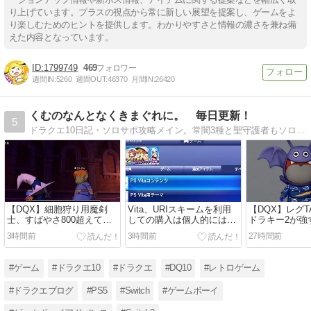
り上げています。プラスの視点から常に新しい展望を提案し、ゲームをよ
り楽しむためのヒントを提供します。わかりやすさと情報の濃さを兼ね備
えた内容となっています。
1799749
469
週間IN:
5260
週間OUT:
46370
月間IN:
26420
くむのなんとなくきまぐれに。 毎日更新！
5
ドラクエ10日記・ソロサポ攻略メイン。常闇3種と聖守護者もソロサポでクリア済。現在は、コンシューマー色々とドラクエ10日記やってます！是非きてね！
【DQX】細胞狩り用魔剣
Vita、URIスキームを利用
【DQX】レグ
士、すばやさ800超えてい
しての購入は個人的にはオ
ドラキー2が強
るお話、他、ガナサダイの
ススメしないお話
話、他ピケコ
3時間前
3時間前
27時間前
こころをどこまで作るか悩
むお話
#ゲーム
#ドラクエ10
#ドラクエ
#DQ10
#レトロゲーム
#ドラクエブログ
#PS5
#Switch
#ゲームボーイ