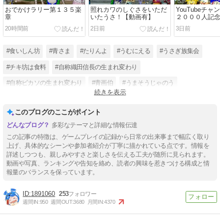
おでかけラリー第１３５楽
照れカワのしぐさをいただ
YouTubeチ
章
いたうさ！【動画有】
２０００人記
レポート
20時間前
2日前
3日前
#食いしん坊
#青さま
#たりんよ
#うむにえる
#うさぎ族集会
#チキ坊は食料
#自称織田信長の生まれ変わり
#自称ピカソの生まれ変わり
#青画伯
#うまそうじゃのう
続きを表示
#青防衛軍
#YouTubeチャンネル登録3000人目指してます
このブログのここがポイント
多彩なテーマと詳細な情報伝達
この記事の特徴は、ゲームプレイの記録から日常の出来事まで幅広く取り
上げ、具体的なシーンや参加者紹介が丁寧に描かれている点です。情報を
詳述しつつも、親しみやすさと楽しさを伝える工夫が随所に見られます。
動画や写真、ランキングや告知を絡め、読者の興味を惹きつける構成と情
報量のバランスを保っています。
1891060
253
週間IN:
950
週間OUT:
3680
月間IN:
4370