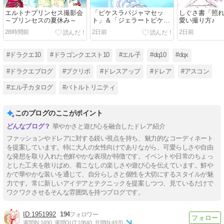
エルトナプリンセス撮影会
「ピケスラパジャマセッ
しぐさ書「照
～プリンセスの夏休み～
ト」＆「ジェラートピケプ
愛い撮り方♪
リズム」で『クマピケチャ
28時間前
2日前
2日前
ン』
#ドラクエ10
#ドラゴンクエスト10
#エル子
#dq10
#dqx
#ドラクエブログ
#プクリポ
#ドレスアップ
#ドレア
#アスコン
#エル子カタログ
#バトルトリニティ
このブログのここがポイント
華やかさと遊び心を融合したドレア紹介
ファッションやドレアに対する鋭い視点を持ち、魅力的なコーディネート
を提案しています。特に大人の女性向けでありながら、可愛らしさや自由
な発想を取り入れた色鮮やかな表現が特徴です。イベントや日常のちょっ
とした工夫を散りばめ、着こなしの楽しさや遊び心を伝えています。鮮や
かで華やかな装いを通じて、自分らしさと個性を大切にするスタイルが魅
力です。常に新しいアイデアとテクニックを提案しつつ、見ているだけで
ワクワクさせるそんな雰囲気を持つブログです。
1951992
194
週間IN:
1490
週間OUT:
10840
月間IN:
4970