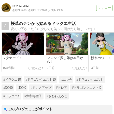
2096409
週間IN:
2460
週間OUT:
53970
月間IN:
4980
桜草のテンから始めるドラクエ生活
8
読んで下さった方に少しでも笑って頂けたら嬉しいです♪
レグナード！
フレンド探し隊は本日か
照れカワ！！
ら！
15時間前
2日前
3日前
#ドラクエ10
#ドラゴンクエスト10
#エル子
#ドラゴンクエスト
#DQ10
#DQX
#ドレスアップ
#ドレア
#ドラゴンクエストX
#ドラクエX
#際和得留子
#きわわえるこ
このブログのここがポイント