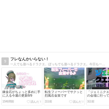
フレなんかいらない！
9
一人でも遊べるドラクエ、ぼっちでも遊べるドラクエ。今日も一人楽しくアストルティアを冒険中！
錬金石がちょっと多めに手
転生フィーバーでサクッと
「ジェミニク
に入る今週の更新8/9
烈風石金策です
の会場に行っ
15時間前
2日前
3日前