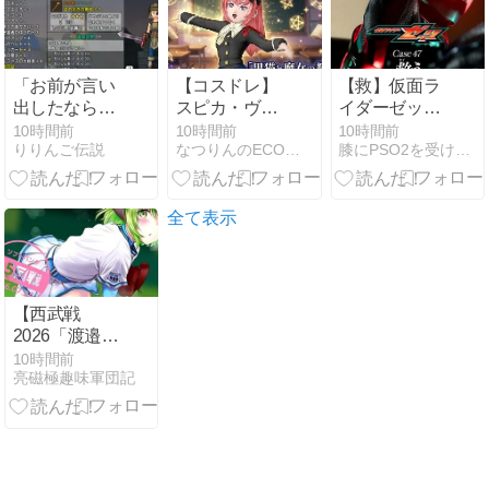
「お前が言い
【コスドレ】
【救】仮面ラ
出したならお
スピカ・ヴァ
イダーゼッツ
前がやってみ
ルゴ【黒猫と
第４７話感想
10時間前
10時間前
10時間前
りりんご伝説
なつりんのECO日記♪〜ドラクエセラムン味〜
膝にPSO2を受けてしまってな…
ろよ！」皮の
魔女の教室】
とか
よろいで13耐
性を作ってみ
た
全て表示
【西武戦
2026「渡邉先
頭打者四球自
10時間前
亮磁極趣味軍団記
滅、栗原30号
等の『アンチ
予言的中連
発』のせいで
書く気ゼロの
試合感想」(ソ