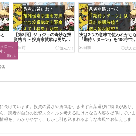
Cと
【第8回】ジョジョの奇妙な投
実は2つの意味で使われがち
資格言 ～投資家賛歌は勇気の
『期待リターン』を400字で
賛歌～を400字で。
ォロー。

19日前
26日前
す。
閉じる
報告
に長けています。投資の賢さや勇気を引き出す言葉選びに特徴があり、
ら、読者が自分の投資スタイルを考える助けとなる内容を提供していま
情報を、わかりやすく、しかし引き込まれるような表現でお伝えしま