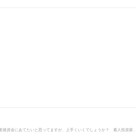
55歳で早期退職しました。退職金などを投資運用をして、老後資金にあてたいと思ってますが、上手くいくでしょ