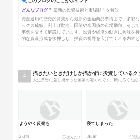
このブログのここがポイント
協調介入でFX投資家は萎縮し
最新の投資技術と市場動向を解説
た？ 今朝の日経から26年8月7
日【株式・投信・マーケット】
5時間前
資産運用の歴史的背景から最新の金融商品事情まで、多彩な
ックス成績、利上げ動向、国債や米国債の市場動向、そして
事例を交えて解説しています。投資や経済の動きに興味を持
的な資産形成を後押しし、投資の視野を広げてくれる内容と
描きたいときだけしか描かずに投資しているク
4
人生黄昏に差し掛かった画家の端くれです。既にろくな絵
ようやく反発も
寝てしまった
2日前
3日前