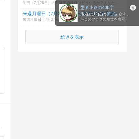
明日（7月28日）の日経平均株価はどうなるか？あなたの御意見を聞かせて下さい。勿論希望や勘でもかまいません。見るだけもＯＫ！
愚者小路の400字
来週月曜日（7月27日）の日経平均株価予想
現在の順位は
第1位
です。
≫
このブログの順位を表示
来週月曜日（7月27日）の日経平均株価はどうなるか？あなたの御意見を聞かせて下さい。勿論希望や勘でもかまいません。見るだけもＯＫ！
続きを表示
式とREIT、債券と毎月分配型投資信託を中心に調べたことや実践したことをブログにしています。