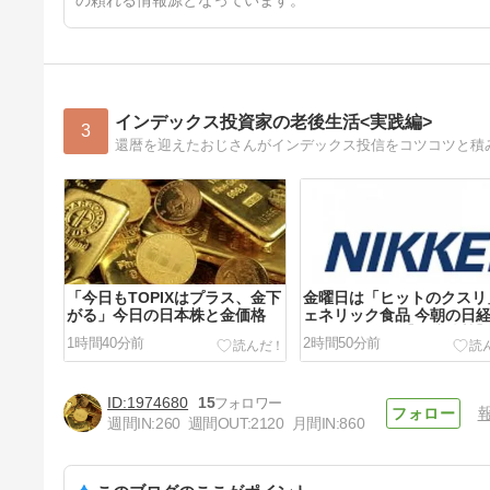
の頼れる情報源となっています。
インデックス投資家の老後生活<実践編>
3
還暦を迎えたおじさんがインデックス投信をコツコツと積
「今日もTOPIXはプラス、金下
金曜日は「ヒットのクスリ
がる」今日の日本株と金価格
ェネリック食品 今朝の日
ら26年8月7日【経済情勢
1時間40分前
2時間50分前
1974680
15
週間IN:
260
週間OUT:
2120
月間IN:
860