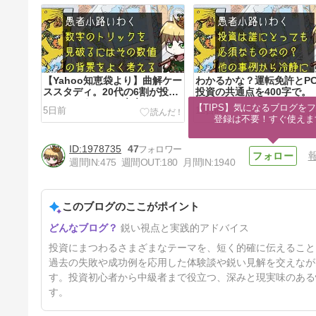
【Yahoo知恵袋より】曲解ケー
わかるかな？運転免許とP
ススタディ。20代の6割が投資
投資の共通点を400字で。
をするようになる未来が！？を
【TIPS】気になるブログをフ
5日前
12日前
400字で。
登録は不要！すぐ使えま
1978735
47
週間IN:
475
週間OUT:
180
月間IN:
1940
このブログのここがポイント
【Yahoo知恵袋より】郵便物で
鋭い視点と実践的アドバイス
投資が親バレした時の対応を考
えておこう。を400字で。
33日前
投資にまつわるさまざまなテーマを、短く的確に伝えること
過去の失敗や成功例を応用した体験談や鋭い見解を交えなが
す。投資初心者から中級者まで役立つ、深みと現実味のある
す。