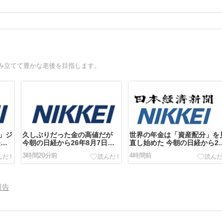
み立てて豊かな老後を目指します。
」ジ
久しぶりだった金の高値だが
世界の年金は「資産配分」を
経か
今朝の日経から26年8月7日
直し始めた 今朝の日経から2
】
【経済情勢】
年8月7日【国際情勢・社会
3時間20分前
4時間前
面】
報告