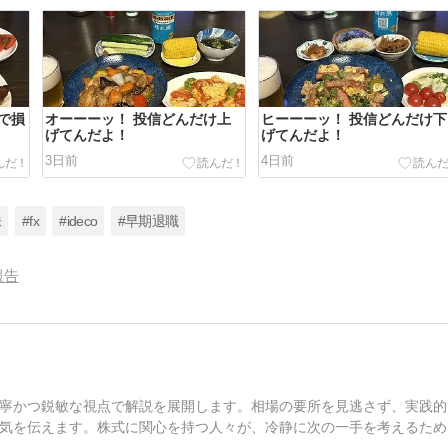
で損
オーーーッ！ 投信どんだけ上
ヒーーーッ！ 投信どんだけ下
げてんだよ！
げてんだよ！
3日前
4日前
株
#fx
#ideco
#早期退職
報告
寧かつ鋭敏な視点で解説を展開します。相場の要所を見逃さず、実践的
気を伝えます。株式に関心を持つ人々が、冷静に次の一手を考えるため