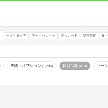
検索
セミリタイア
データセンター
楽天カード
皇室典範
配
先物・オプション
投資信託
ソー
1,296
470