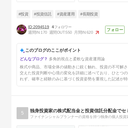
#投資
#投資信託
#資産運用
#長期投資
2094519
4
週間IN:
170
週間OUT:
550
月間IN:
620
投げやりになったらその途端
このブログのここがポイント
7日前
多角的視点と柔軟な資産運用論
株式や商品、市場全体の値動きに鋭く触れ、投資の不可解さ
交えた投資判断や心境の変化を詳細に述べており、ひとつの
れず、確率と経験のみに基づく投資姿勢を重視した記述が特
独身投資家の株式配当金と投資信託分配金でセ
5