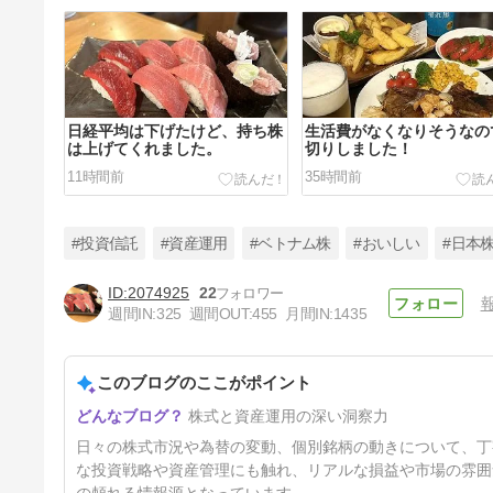
日経平均は下げたけど、持ち株
生活費がなくなりそうなの
は上げてくれました。
切りしました！
11時間前
35時間前
#投資信託
#資産運用
#ベトナム株
#おいしい
#日本
2074925
22
週間IN:
325
週間OUT:
455
月間IN:
1435
7月末の総資産は、こんな感じ
～
このブログのここがポイント
5日前
株式と資産運用の深い洞察力
日々の株式市況や為替の変動、個別銘柄の動きについて、丁
な投資戦略や資産管理にも触れ、リアルな損益や市場の雰囲