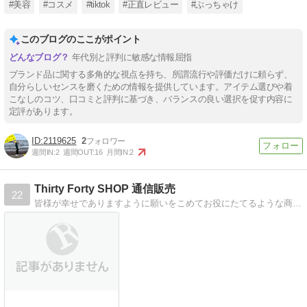
#美容
#コスメ
#tiktok
#正直レビュー
#ぶっちゃけ
このブログのここがポイント
年代別と評判に敏感な情報屈指
ブランド品に関する多角的な視点を持ち、所謂流行や評価だけに頼らず、
自分らしいセンスを磨くための情報を提供しています。アイテム選びや着
こなしのコツ、口コミと評判に基づき、バランスの良い選択を促す内容に
定評があります。
2119625
2
週間IN:
2
週間OUT:
16
月間IN:
2
Thirty Forty SHOP 通信販売
22
皆様が幸せでありますように願いをこめてお役にたてるような商品を紹介しています。