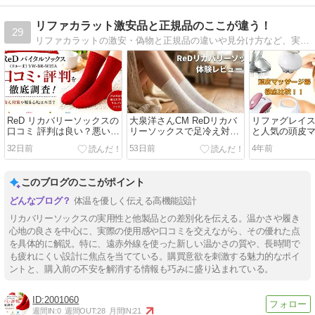
リファカラット激安品と正規品のここが違う！
29
リファカラットの激安・偽物と正規品の違いや見分け方など、実際に使った体験を元に、美容器具をレビューしています。
ReD リカバリーソックスの
大泉洋さんCM ReDリカバ
リファグレイ
口コミ 評判は良い？悪い？
リーソックスで足冷え対策
と人気の頭皮
冷え対策や疲労ケア効果を
レビュー｜他の靴下との違
を使い比べ効
32日前
53日前
4年前
チェック
いは？
ラシの動きを
このブログのここがポイント
体温を優しく伝える高機能設計
リカバリーソックスの実用性と他製品との差別化を伝える。温かさや履き
心地の良さを中心に、実際の使用感や口コミを交えながら、その優れた点
を具体的に解説。特に、遠赤外線を使った新しい温かさの質や、長時間で
も疲れにくい設計に焦点を当てている。購買意欲を刺激する魅力的なポイ
ントと、購入前の不安を解消する情報も巧みに盛り込まれている。
2001060
週間IN:
0
週間OUT:
28
月間IN:
21