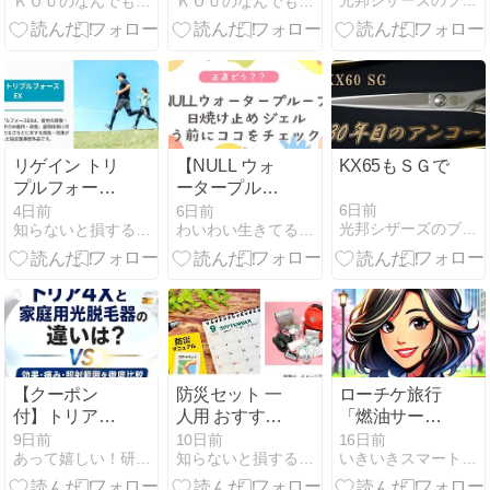
光邦シザーズのブログ
ＫＯＵのなんでもやってみよう！
ＫＯＵのなんでもやってみよう！
ップ！HOLO
HALENA（ハ
BELLサンブロ
レナ）オーガ
ック保湿BBク
ニックオール
リームの魅力
インワンジェ
を徹底解説
ルの魅力
リゲイン トリ
【NULL ウォ
KX65もＳＧで
プルフォース
ータープルー
EXの口コミは
フ日焼け止め
6日前
4日前
6日前
光邦シザーズのブログ
知らないと損する！美容・健康・商品情報
わいわい生きてるあきのblog
本当？効果や
ジェル】正直
成分・悪い評
どう？口コミ
判まで検証
から見えたメ
リットと注意
点
【クーポン
防災セット 一
ローチケ旅行
付】トリア4X
人用 おすすめ
「燃油サーチ
と家庭用光脱
10選｜本当に
ャージ キャッ
9日前
10日前
16日前
あって嬉しい！研究部
知らないと損する！美容・健康・商品情報
いきいきスマート生活
毛器の違い
必要な中身や
シュバックキ
は？効果・痛
選び方を徹底
ャンペーン」