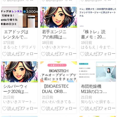
み・照射範囲
解説【2026年
開催中！海外
を徹底比較！
最新版】
旅行がお得に
なるチャンス
【2026年版】
エアドッグは
若手エンジニ
『株トレ』読
レンタルで試
アの転職は
書メモ：2000
せる！Rentio
「経験が浅い
億円を運用し
17日前
18日前
19日前
まるっと！デリメリ
いきいきスマート生活
はるもえ｜今まで利用して良かった物、お店を紹介しています。
で借りた本音
から」で諦め
た伝説のファ
の口コミ｜料
ない！年収・
ンドマネージ
金・手順・注
キャリアを一
ャーに学ぶチ
意点をまるっ
段上げる転職
ャートのシグ
と解説
戦略
ナル
シルバーウィ
【BIOAESTECH
布団乾燥機
ーク2026は最
DUAL ORB
M118の口コ
大9連休！11
DEEP LIFT】
ミ・評判は？
21日前
21日前
21日前
いきいきスマート生活
わいわい生きてるあきのblog
知らないと損する！美容・健康・商品情報
年ぶりの大型
正直どう？口
小型でおすす
連休を楽しむ
コミから見え
めできる人と
旅行計画＆予
たメリットと
注意点を検証