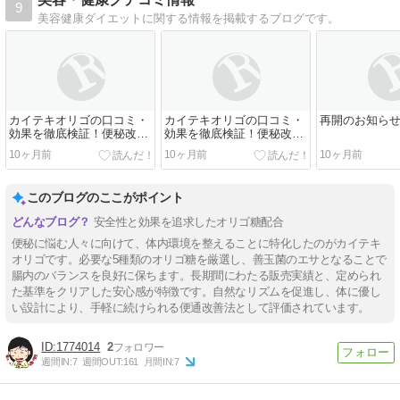
9
美容健康ダイエットに関する情報を掲載するブログです。
カイテキオリゴの口コミ・
カイテキオリゴの口コミ・
再開のお知ら
効果を徹底検証！便秘改善
効果を徹底検証！便秘改善
に本当に効くのか体験者の
に本当に効くのか体験者の
10ヶ月前
10ヶ月前
10ヶ月前
声で解説
声で解説
このブログのここがポイント
安全性と効果を追求したオリゴ糖配合
便秘に悩む人々に向けて、体内環境を整えることに特化したのがカイテキ
オリゴです。必要な5種類のオリゴ糖を厳選し、善玉菌のエサとなることで
腸内のバランスを良好に保ちます。長期間にわたる販売実績と、定められ
た基準をクリアした安心感が特徴です。自然なリズムを促進し、体に優し
い設計により、手軽に続けられる便通改善法として評価されています。
1774014
2
週間IN:
7
週間OUT:
161
月間IN:
7