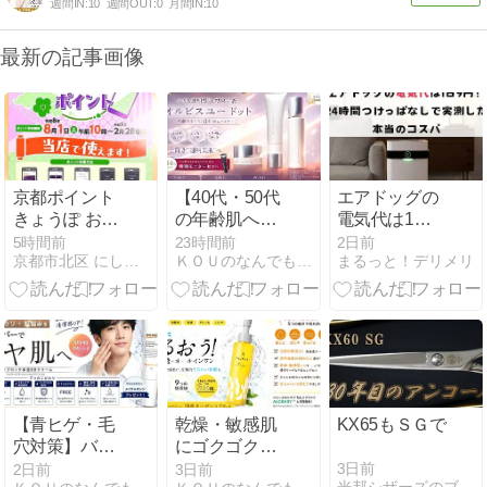
週間IN:
10
週間OUT:
0
月間IN:
10
最新の記事画像
京都ポイント
【40代・50代
エアドッグの
きょうぽ お使
の年齢肌へ】
電気代は1日9
いいただけま
オルビス最高
円！24時間つ
5時間前
23時間前
2日前
京都市北区 にしたに化粧品店のブログ
ＫＯＵのなんでもやってみよう！
まるっと！デリメリ
す
峰エイジング
けっぱなしで
ケア「オルビ
実測した本当
スユー ドッ
のコスパ
ト」の評判・
効果を徹底比
較分析！
【青ヒゲ・毛
乾燥・敏感肌
KX65もＳＧで
穴対策】バレ
にゴクゴクう
ずに清潔感ア
るおう！
3日前
2日前
3日前