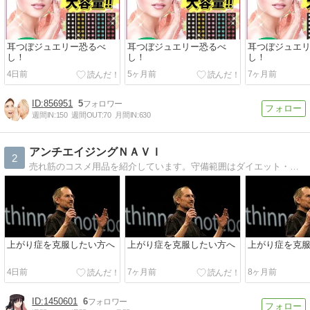
耳つぼジュエリー恐るべ
耳つぼジュエリー恐るべ
耳つぼジュエ
し！
し！
し！
4日前
5ヶ月前
7ヶ月前
856951
5
週間IN:
150
週間OUT:
70
月間IN:
630
アンチエイジングＮＡＶＩ
2
売れ筋のコスメ用品を紹介しています。守備範囲はダイエット・コスメ全般！ あなたを美しくしたいんです。
上がり症を克服したい方へ
上がり症を克服したい方へ
上がり症を克
4日前
7ヶ月前
8ヶ月前
1450601
6