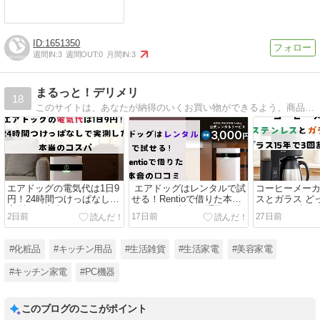
1651350
週間IN:
3
週間OUT:
0
月間IN:
3
まるっと！デリメリ
18
このサイトは、あなたが納得のいくお買い物ができるよう、商品のデメリットとメリットをまるごとお届けする情報サイトです。
エアドッグの電気代は1日9
エアドッグはレンタルで試
コーヒーメーカ
円！24時間つけっぱなしで
せる！Rentioで借りた本音
スとガラス ど
実測した本当のコスパ
の口コミ｜料金・手順・注
15年で3回割
2日前
17日前
27日前
意点をまるっと解説
#化粧品
#キッチン用品
#生活雑貨
#生活家電
#美容家電
#キッチン家電
#PC機器
このブログのここがポイント