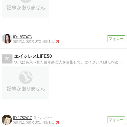
1857476
週間IN:
1
週間OUT:
2
月間IN:
1
エイジレスLIFE50
28
50代に突入〜見た目年齢美人を目指して、エイジレスLIFEを送っています。実際に試して良かった美容・健康・ダイエットに関する商品を紹介しています。
1782417
1
週間IN:
1
週間OUT:
1
月間IN:
1