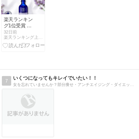
楽天ランキン
グ1位受賞 深
い眠りに誘う
32日前
楽天ランキング上位商品を紹介
アロマ ハーブ
の香り グッド
ナイト ピロー
ミスト
いくつになってもキレイでいたい！！
7
女を忘れていませんか？部分痩せ・アンチエイジング・ダイエット私が実験台になり検証します！！セルライ撃退