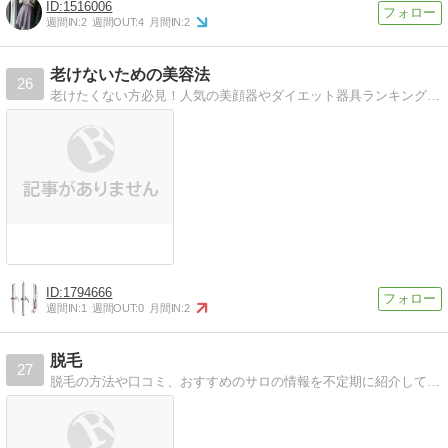
1516006
週間IN:
2
週間OUT:
4
月間IN:
2
老けないための美容法
26
老けたくない方必見！人気の美顔器やダイエット器具ランキング。クチコミ、スペックなどから比較したサイトです。
1794666
週間IN:
1
週間OUT:
0
月間IN:
2
脱毛
27
脱毛の方法や口コミ、おすすめのサロの情報を不定期に紹介しています。