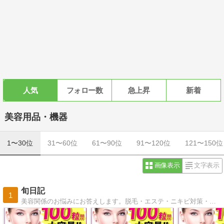
人気
フォロー数
急上昇
新着
美容用品・機器
1〜30位
31〜60位
61〜90位
91〜120位
121〜150位
画像表示
文字表示
旬日記
1
美容関係のお悩みにお答えします。脱毛・エステ・ニキビ対策・カラコンの情報をお届け！