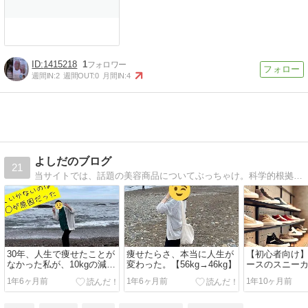
1415218
1
週間IN:
2
週間OUT:
0
月間IN:
4
よしだのブログ
21
当サイトでは、話題の美容商品についてぶっちゃけ。科学的根拠に基づく美容マニアなわたしが、買い物で失敗しないための正直な口コミ・レビュー・意見・情報をお届けします！
30年、人生で痩せたことが
痩せたらさ、本当に人生が
【初心者向け
なかった私が、10kgの減量
変わった。【56kg→46kg】
ースのスニー
に成功した話
い？失敗しな
1年6ヶ月前
1年6ヶ月前
1年10ヶ月前
訣