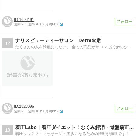
1693191
週間IN:
6
週間OUT:
6
月間IN:
6
ナリスビューティーサロン Dei'm倉敷
12
たくさんの人を綺麗にしたい。 全ての商品がサロンで試せれるから 自分のペースで女子力アップ。 カタログ担当者コード５４９６０３ セール商品は４月２０日まで
1828096
週間IN:
6
週間OUT:
0
月間IN:
6
着圧Labo｜着圧ダイエット！むくみ解消・骨盤矯正のお役立…
13
着圧ソックス・マッサージ・美脚になるための情報が満載です！