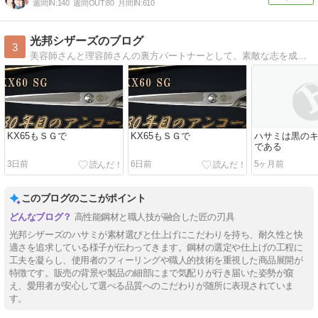
週間IN:
140
週間OUT:
80
月間IN:
610
光邦シザーズのブログ
3
美容師さんと理容師さんの裏方パートナーとして、素敵な志を成し遂げられ、 たくさんの感動をよびおこす、 そんなお手伝いをさせていただきたいと思っております。
KX65もＳＧで
KX65もＳＧで
ハサミは黒の
である
3日前
6日前
5ヶ月前
このブログのここがポイント
高性能鋼材と職人技が融合した匠の刃具
光邦シザーズのハサミが素材選びと仕上げにこだわりを持ち、耐久性と快
適さを追求している様子が伝わってきます。鋼材の選定や仕上げの工程に
工夫を凝らし、使用者のフィーリングや職人的技術を重視した商品展開が
特徴です。販売の背景や製品の細部にまで気配りが行き届いた姿勢が窺
え、愛用者が安心して選べる品質へのこだわりが随所に表現されていま
す。