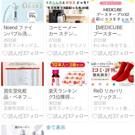
約術
注意点
Noend ファイ
コーヒーメー
【MEDICUBE
ンバブル洗濯
カー ステンレ
ブースタープ
機アダプター
スとガラス ど
ロX2】正直ど
26日前
27日前
27日前
楽天ランキング上位商品を紹介
まるっと！デリメリ
わいわい生きてるあきのblog
の口コミ・評
っち？ガラス
う？口コミか
判は？効果や
15年で3回割
ら見えたメリ
メリットを徹
った私の結論
ットと注意点
底レビュー
資生堂化粧
楽天ランキン
ReD リカバリ
品・ベネフィ
グ1位獲得の
ーソックスの
ーク 一部商品
コラーゲンド
口コミ 評判は
28日前
30日前
32日前
京都市北区 にしたに化粧品店のブログ
楽天ランキング上位商品を紹介
リファカラット激安品と正規品のここが違う！
価格改訂のお
リンク！キュ
良い？悪い？
知らせ
ーサイ コラリ
冷え対策や疲
ッチ コラーゲ
労ケア効果を
ンショット
チェック
全て表示