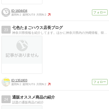
1604434
週間IN:
2
週間OUT:
8
月間IN:
2
七色たまごハウス店長ブログ
23
神奈川県情報を紹介してます。ほかに神奈川県内の沖縄情報、韓国情報も合わせてご紹介いたします。
1351803
週間IN:
2
週間OUT:
6
月間IN:
2
通販オススメ商品の紹介
24
話題の通販商品の紹介