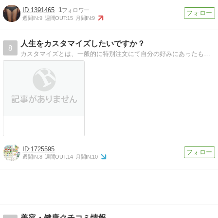
1391465
1
週間IN:
9
週間OUT:
15
月間IN:
9
人生をカスタマイズしたいですか？
8
カスタマイズとは、一般的に特別注文にて自分の好みにあったものを作ることをいいます。 ここでは、自分が生活していく上でほかの人よりも人生をより有意義に過ごせる…
1725595
週間IN:
8
週間OUT:
14
月間IN:
10
美容・健康クチコミ情報