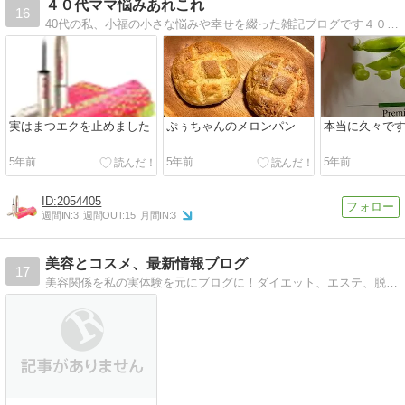
４０代ママ悩みあれこれ
16
40代の私、小福の小さな悩みや幸せを綴った雑記ブログです４０代になって悩みも若い時と少し違ったものになってきましたそんな悩みや幸せをぼちぼち綴っていきます
実はまつエクを止めました
ぷぅちゃんのメロンパン
本当に久々です
5年前
5年前
5年前
2054405
週間IN:
3
週間OUT:
15
月間IN:
3
美容とコスメ、最新情報ブログ
17
美容関係を私の実体験を元にブログに！ダイエット、エステ、脱毛、コスメなど、最新の情報とともにお勧めの商品をご紹介！