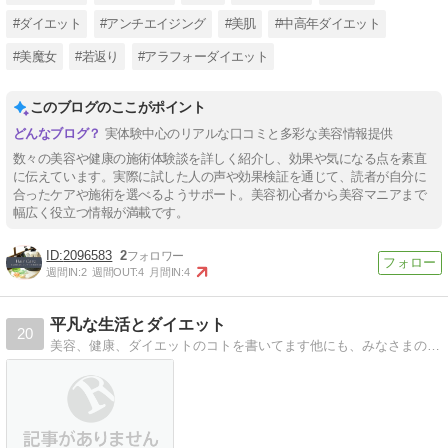
#ダイエット
#アンチエイジング
#美肌
#中高年ダイエット
#美魔女
#若返り
#アラフォーダイエット
このブログのここがポイント
実体験中心のリアルな口コミと多彩な美容情報提供
数々の美容や健康の施術体験談を詳しく紹介し、効果や気になる点を素直
に伝えています。実際に試した人の声や効果検証を通じて、読者が自分に
合ったケアや施術を選べるようサポート。美容初心者から美容マニアまで
幅広く役立つ情報が満載です。
2096583
2
週間IN:
2
週間OUT:
4
月間IN:
4
平凡な生活とダイエット
20
美容、健康、ダイエットのコトを書いてます他にも、みなさまのお役に立てる情報を書いていきたいです。