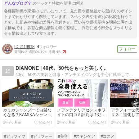
スペックと特徴を簡潔に解説
各種掃除機や家電のモデルについて、見た目や価格差から選び方のポイン
トまでわかりやすく解説しています。スペック表や用途別の比較を行うこ
とで、仕組みや性能の差異を理解させ、買い時や選択基準を明確に導き出
す構成です。多彩な商品情報を鋭く整理し、判断に迷う部分をスッキリさ
せる情報源として役立ちます。
2119918
4
週間IN:
2
週間OUT:
24
月間IN:
8
DIAMONE | 40代、50代をもっと美しく。
19
40代、50代の美容と健康・アンチエイジングを中心に執筆しています。
カミカシャンプーで白髪な
ノアンデクリアセンスホワ
アラフォー世
くなる？KAMIKAシャンプ
イトの口コミ評判は？効果
リス！進化し
ーの悪い口コミは？
は期待していいのか？
着の効果を検
2年7ヶ月前
2年7ヶ月前
2年7ヶ月前
#アラフィフ
#アラフォー
#美容
#スキンケア
#コスメ