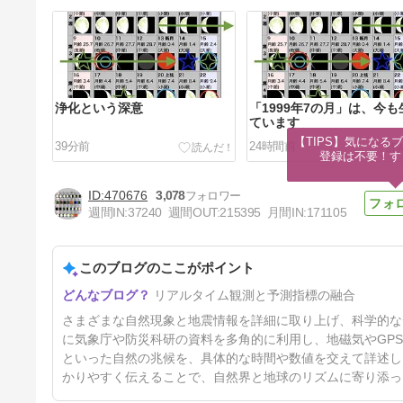
浄化という深意
「1999年7の月」は、今も
ています
【TIPS】気になる
39分前
24時間前
登録は不要！す
470676
3,078
週間IN:
37240
週間OUT:
215395
月間IN:
171105
このブログのここがポイント
すべては秋から始まる、晩秋
リアルタイム観測と予測指標の融合
（10月中旬〜11月）に注意
4日前
さまざまな自然現象と地震情報を詳細に取り上げ、科学的な
に気象庁や防災科研の資料を多角的に利用し、地磁気やGP
といった自然の兆候を、具体的な時間や数値を交えて詳述し
かりやすく伝えることで、自然界と地球のリズムに寄り添っ