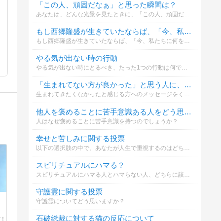
「この人、頑固だなぁ」と思った瞬間は？
あなたは、どんな光景を見たときに、「この人、頑固だなぁ」と思いますか？
もし西郷隆盛が生きていたならば、「今、私たちに何を伝えたいこと」は何だと思いますか？
もし西郷隆盛が生きていたならば、「今、私たちに何を伝えたいこと」は何だと思いますか？投票してください。
やる気が出ない時の行動
やる気が出ない時にとるべき、たった1つの行動は何でしょうか？
「生まれてない方が良かった」と思う人に、あなたが言いたいことは？
生まれてきたくなかったと感じる方へのメッセージをください。
他人を褒めることに苦手意識ある人をどう思いますか？
人はなぜ褒めることに苦手意識を持つのでしょうか？
幸せと苦しみに関する投票
以下の選択肢の中で、あなたが人生で重視するのはどちらでしょうか？
スピリチュアルにハマる？
スピリチュアルにハマる人とハマらない人、どちらに該当しますか？
守護霊に関する投票
守護霊についてどう思いますか？
石破総裁に対する猫の反応について