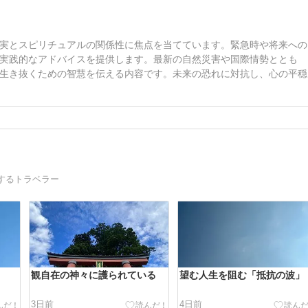
実とスピリチュアルの関係性に焦点を当てています。緊急時や将来への
実践的なアドバイスを提供します。最新の自然災害や国際情勢ととも
生き抜くための智慧を伝える内容です。未来の恐れに対抗し、心の平穏
するトラベラー
観自在の神々に護られている
望む人生を阻む「抵抗の波」
3日前
4日前