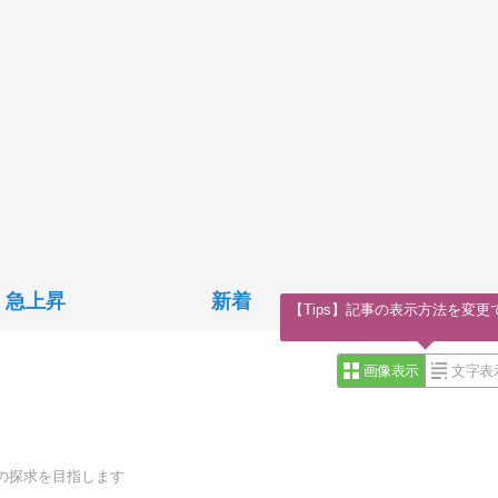
急上昇
新着
【Tips】記事の表示方法を変更
画像表示
文字表
の探求を目指します