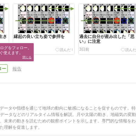
生き
縁起の良い立ち姿で参拝を
過去に自分が産み出した「思
い」に注意
ブログをフォロー。

2日前
3日前
ぐ使えます。
閉じる
報告
データや指標を通じて地球の動向に敏感になることを促すものです。特
Sデータなどのリアルタイム情報を解説。月や太陽の動き、地磁気の変
、未来の動きを読むための観察ポイントを示します。専門的な情報をわ
た理解を促進します。