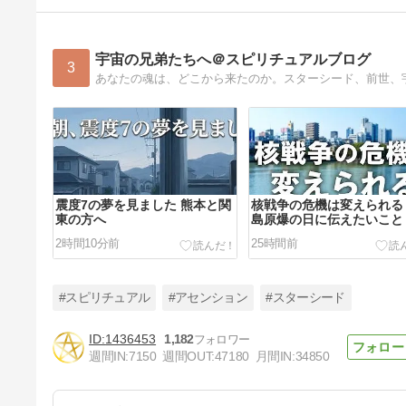
宇宙の兄弟たちへ＠スピリチュアルブログ
3
震度7の夢を見ました 熊本と関
核戦争の危機は変えられる
東の方へ
島原爆の日に伝えたいこと
2時間10分前
25時間前
#スピリチュアル
#アセンション
#スターシード
1436453
1,182
週間IN:
7150
週間OUT:
47180
月間IN:
34850
正しい教えほど、人を縛ってし
まう理由｜筏のたとえ