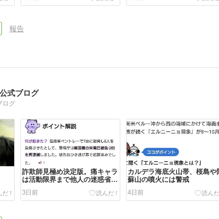
報告
司公式ブログ
ブログ
詐欺師見極め決定版。痛キャラ
カルデラ海底火山帯、桜島や
は活動限界まで他人の迷惑省み
蘇山の噴火には警戒
ずに元気に活動する。
3日前
4日前