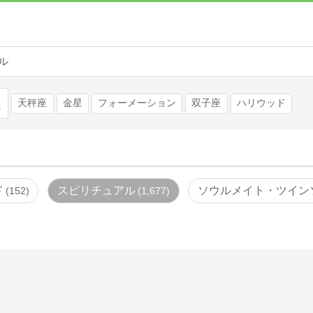
ル
検索
天秤座
金星
フォーメーション
双子座
ハリウッド
ド
スピリチュアル
ソウルメイト・ツイン
152
1,677