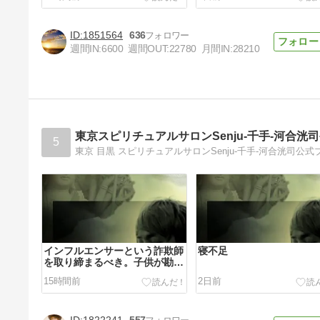
1851564
636
週間IN:
6600
週間OUT:
22780
月間IN:
28210
日本の夏を、悔いなく楽しみた
い
5日前
東京スピリチュアルサロンSenju-千手-河合洸
5
東京 目黒 スピリチュアルサロンSenju-千手-河合洸司公式
インフルエンサーという詐欺師
寝不足
を取り締まるべき。子供が勘違
いする。
15時間前
2日前
1822241
557