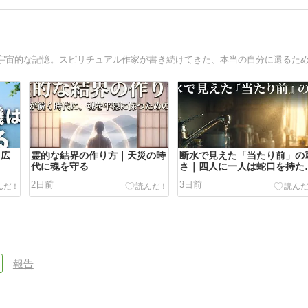
 広
霊的な結界の作り方｜天災の時
断水で見えた「当たり前」の
代に魂を守る
さ｜四人に一人は蛇口を持た
い
2日前
3日前
報告