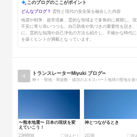
このブログのここがポイント
4日前
霊性と現代の安全策を融合した内容
地震や戦争、超常現象、霊的な領域まで多角的に展開し、現
不安に寄り添いつつも、自己防衛や気づきの重要性を説き、
に、霊的な知識や自己浄化の方法も紹介し、不確かな時代に
を築くヒントが満載となっています。
トランスレーターMiyuki ブログ∞
4
神々・聖地・周波数・成功のエキスパート地球の聖地を旅
〜熊本地震〜 日本の現状を変
神とつながるとき
えていこう！
23時間前
2日前