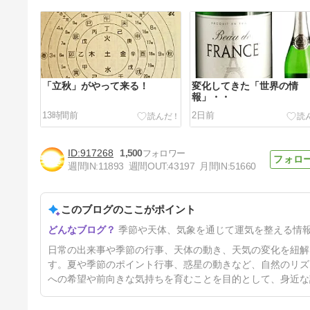
「立秋」がやって来る！
変化してきた「世界の情
報」・・
13時間前
2日前
917268
1,500
週間IN:
11893
週間OUT:
43197
月間IN:
51660
このブログのここがポイント
「お盆」「お墓参り」「小旅
季節や天体、気象を通じて運気を整える情
行」・・
6日前
日常の出来事や季節の行事、天体の動き、天気の変化を紐解
す。夏や季節のポイント行事、惑星の動きなど、自然のリズ
への希望や前向きな気持ちを育むことを目的として、身近な