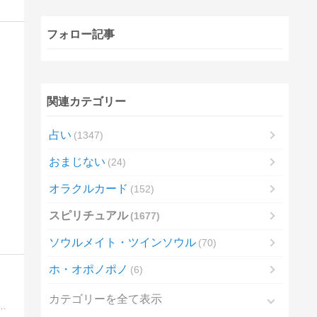
フォロー記事
関連カテゴリー
占い
1347
おまじない
24
オラクルカード
152
スピリチュアル
1677
ソウルメイト・ツインソウル
70
ホ・オポノポノ
6
カテゴリーを全て表示
アル」と「開運」のブログです。「幸せや開運を望む方」や「今のあなたの運気」をアップしたい方にお勧めです。