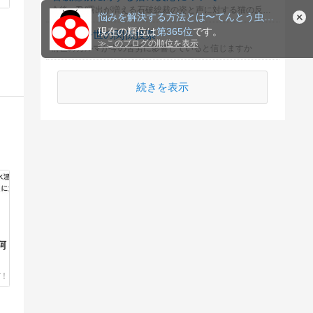
今後、TV露出が増える石破総裁の姿と声に対する猫の反応について
悩みを解決する方法とは〜てんとう虫のささやき〜
現在の順位は
第365位
です。
前世と今世の関係投票
≫
このブログの順位を表示
前世のカルマが今の苦労に影響していると信じますか
続きを表示
阿