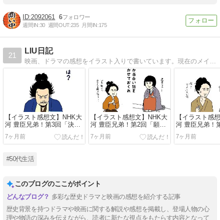
2092061
6
週間IN:
30
週間OUT:
235
月間IN:
175
LIU日記
21
映画、ドラマの感想をイラスト入りで書いています。現在のメインはNHK大河ドラマ「青天を衝け」です。
【イラスト感想文】NHK大
【イラスト感想文】NHK大
【イラスト感想
河 豊臣兄弟！第3回「決戦
河 豊臣兄弟！第2回「願い
河 豊臣兄弟！
前夜」
の鐘」
の猿」
7ヶ月前
7ヶ月前
7ヶ月前
#50代生活
このブログのここがポイント
多彩な歴史ドラマと映画の感想を紹介する記事
歴史背景を持つドラマや映画に関する解説や感想を掲載し、登場人物の心
理や物語の深みを伝えながら、読者に新たな視点をもたらす内容となって