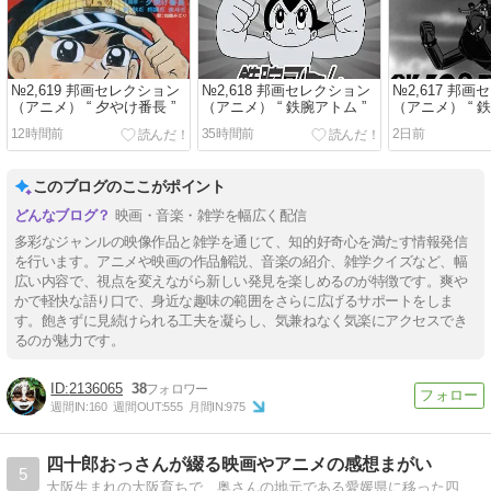
№2,619 邦画セレクション
№2,618 邦画セレクション
№2,617 邦
（アニメ） “ 夕やけ番長 ”
（アニメ） “ 鉄腕アトム ”
（アニメ） “ 鉄
12時間前
35時間前
2日前
このブログのここがポイント
映画・音楽・雑学を幅広く配信
多彩なジャンルの映像作品と雑学を通じて、知的好奇心を満たす情報発信
を行います。アニメや映画の作品解説、音楽の紹介、雑学クイズなど、幅
広い内容で、視点を変えながら新しい発見を楽しめるのが特徴です。爽や
かで軽快な語り口で、身近な趣味の範囲をさらに広げるサポートをしま
す。飽きずに見続けられる工夫を凝らし、気兼ねなく気楽にアクセスでき
るのが魅力です。
2136065
38
週間IN:
160
週間OUT:
555
月間IN:
975
四十郎おっさんが綴る映画やアニメの感想まがい
5
大阪生まれの大阪育ちで、奥さんの地元である愛媛県に移った四十郎のおっさんが書き綴っていく日記。本ブログではホラー映画以外の作品の感想を綴っております。