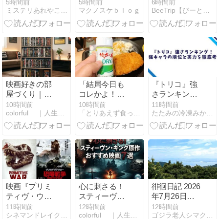
け戻る」
イン下りを徹
5時間前
5時間前
6時間前
マクノスケｂｌｏｇ
ミステリあれやこれや
BeeTrip【びーとりっぷ】
底レビュー！
予約・料金・
所要時間＆実
際どれくらい
濡れる？
映画好きの部
「結局今日も
『トリコ』強
屋づくり｜
コレかよ！」
さランキン
5000円以下で
の社畜飯
グ！最強キャ
10時間前
10時間前
11時間前
colorful ｜人生楽しくやろうじゃないか！
「とりあえず食ったもんＵｐ〜！！」
たたみの冷凍みかん箱
DVDが140本
ラを徹底考察
収納できる山
善のスリムオ
ープンラック
が神すぎた件
【5万台突
破】
映画『プリミ
心に刺さる！
徘徊日記 2026
ティヴ・ウォ
スティーヴ
年7月26日
ー 恐竜戦争』
ン・キング原
（日）「横川
11時間前
12時間前
12時間前
シネマンドレイク：映画感想＆レビュー
colorful ｜人生楽しくやろうじゃないか！
ゴジラ老人シマクマ君の日々
感想（ネタバ
作おすすめ映
の僧都ってい