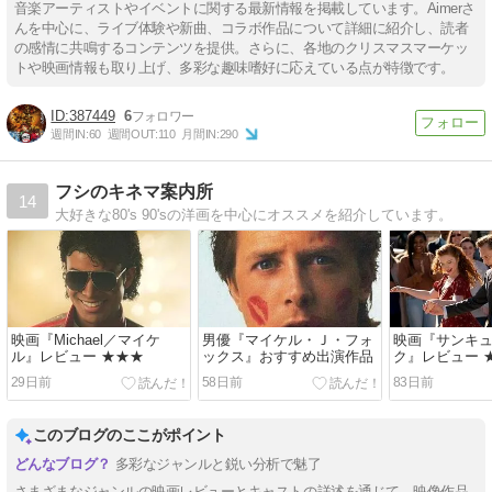
音楽アーティストやイベントに関する最新情報を掲載しています。Aimerさ
んを中心に、ライブ体験や新曲、コラボ作品について詳細に紹介し、読者
の感情に共鳴するコンテンツを提供。さらに、各地のクリスマスマーケッ
トや映画情報も取り上げ、多彩な趣味嗜好に応えている点が特徴です。
387449
6
週間IN:
60
週間OUT:
110
月間IN:
290
フシのキネマ案内所
14
大好きな80's 90'sの洋画を中心にオススメを紹介しています。
映画『Michael／マイケ
男優『マイケル・Ｊ・フォ
映画『サンキ
ル』レビュー ★★★
ックス』おすすめ出演作品
ク』レビュー 
29日前
58日前
83日前
このブログのここがポイント
多彩なジャンルと鋭い分析で魅了
さまざまなジャンルの映画レビューとキャストの詳述を通じて、映像作品