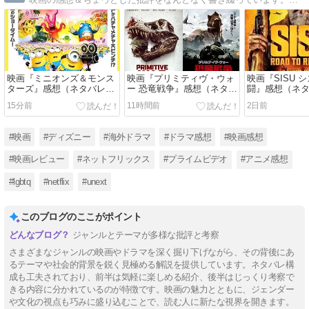
映画『ミニオンズ＆モンス
映画『プリミティヴ・ウォ
映画『SISU 
ターズ』感想（ネタバレ）
ー 恐竜戦争』感想（ネタバ
闘』感想（ネ
…ハリウッド黎明期は楽し
レ）…戦争よりも恐竜を愛
SISU2は老人
15分前
11時間前
2日前
い！
そう
#映画
#ディズニー
#海外ドラマ
#ドラマ感想
#映画感想
#映画レビュー
#ネットフリックス
#プライムビデオ
#アニメ感想
#lgbtq
#netflix
#unext
このブログのここがポイント
ジャンルとテーマが多様な批評と考察
さまざまなジャンルの映画やドラマを深く掘り下げながら、その背後にあ
るテーマや社会的背景を鋭く見極める解説を提供しています。ネタバレ構
成も工夫されており、前半は気軽に楽しめる紹介、後半はじっくり考察で
きる内容に分かれているのが特徴です。映画の魅力とともに、ジェンダー
や文化の視点も巧みに盛り込むことで、読む人に新たな視界を開きます。