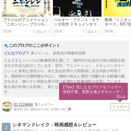
ブラジルのアニメーション
ベルギー・フランス・オラ
映画『ミニオ
『ニホンジン』ブラジルの
ンダ合作 ドキュメンタリー
ターズ』8月7
アニメーション 『ニホンジ
映画 『叛逆のサウンドトラ
ロードショー公
2日前
2日前
5日前
ン』
ック』８月７日（金）公開
ゃんも楽しめ
HIRO×HIRO=H
作語り
このブログのここがポイント
多ジャンル、多視点の映像作品群
さまざまなジャンルの映像表現を通じて、国内外の社会や心情の側面を描
き出す作品を紹介しています。実写、アニメーション、ドキュメンタリー
といった多彩な形式から、未だ見ぬ世界や人間模様に迫る内容が特長で
す。映画祭や公開情報を中心に、独特の視点と感性で紐解かれる映像の魅
力を伝え、静けさと熱気を併せ持つ多層的な映像体験を提案しています。
観る者の好奇心を刺激し、新たな発見と共感を呼び起こすラインナップで
【Tips】気になるブログをフォロー。

登録不要。更新を逃さずキャッチ！
す。
閉じる
2124844
5
週間IN:
180
週間OUT:
760
月間IN:
790
シネマンドレイク：映画感想＆レビュー
2
映画の感想＆ちょっとした批評をなんとなく書き綴っています。ネタバレもあるので注意です。