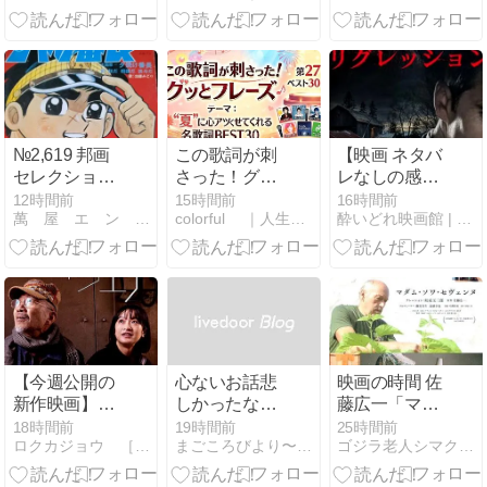
レ）…戦争よ
画7選【ホラ
たの？」比叡
りも恐竜を愛
ーから感動の
山あたり その
そう
ヒューマンド
2
ラマまで】
№2,619 邦画
この歌詞が刺
【映画 ネタバ
セレクション
さった！グッ
レなしの感
（アニメ） “
とフレーズ
想】『リグレ
12時間前
15時間前
16時間前
萬 屋 エ ン タ メ 情 報 局
colorful ｜人生楽しくやろうじゃないか！
酔いどれ映画館 | まったりと映画紹介
夕やけ番長 ”
★「夏に心を
ッショ
アツくさせて
ン:Regression』
くれるグッと
（２０１５）
フレーズ」
BEST30SP結
果｜2026年8
月6日放送
【今週公開の
心ないお話悲
映画の時間 佐
新作映画】
しかったな…
藤広一「マダ
『ゴースト・
ム・ソワ・セ
18時間前
19時間前
25時間前
ロクカジョウ ［映画や商品を紹介］
まごころびより〜化学物質過敏症 電磁波過敏症 療養日記〜
ゴジラ老人シマクマ君の日々
オブ・ウエ
ヴェンヌ」元
ノ』2026年8
町映画館