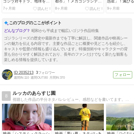
ゴジラ対ギドラ、地球をか
都市」！メカゴジラシティ
惑星」！滅び
けた最終決戦
が起動する…
ゴジラか…
7ヶ月前
8ヶ月前
9ヶ月前
このブログのここがポイント
昭和から平成まで幅広いゴジラ作品特集
ゴジラシリーズの歴史や最新作までを丁寧に解説し、関連作品や映画シー
ンの魅力を伝える内容です。主要な作品ごとに概要や見どころを紹介し、
キャストや監督の情報も盛り込んでいます。特撮技術やキャラクターの背
景も分かりやすく解説されており、長年のファンだけでなく新たな観客も
楽しめる情報を提供しています。
2035213
3
週間IN:
110
週間OUT:
80
月間IN:
370
ルッカのあらすじ園
8
視聴した作品の半分ネタバレレビュー、感想などを書いてます。遊びに来てね。
映画「システム・クラッシ
映画「悪い夏」ネタバレあ
映画「つぐな