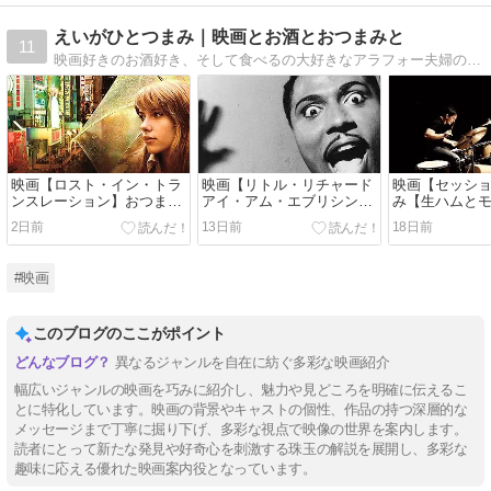
えいがひとつまみ｜映画とお酒とおつまみと
11
映画好きのお酒好き、そして食べるの大好きなアラフォー夫婦の日常。毎日の晩酌のおつまみは一本の映画。映画制作経験があったりするころっぷの映画レビューにどうぞお付き合い下さい！
映画【ロスト・イン・トラ
映画【リトル・リチャード
映画【セッシ
ンスレーション】おつまみ
アイ・アム・エブリシン
み【生ハムと
【フライドチキンと夏野菜
グ】おつまみ【海老揚げ春
チーズのサラ
2日前
13日前
18日前
マリネ】
巻き】
#映画
このブログのここがポイント
異なるジャンルを自在に紡ぐ多彩な映画紹介
幅広いジャンルの映画を巧みに紹介し、魅力や見どころを明確に伝えるこ
とに特化しています。映画の背景やキャストの個性、作品の持つ深層的な
メッセージまで丁寧に掘り下げ、多彩な視点で映像の世界を案内します。
読者にとって新たな発見や好奇心を刺激する珠玉の解説を展開し、多彩な
趣味に応える優れた映画案内役となっています。