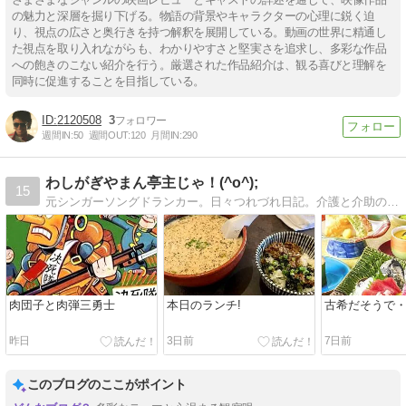
の魅力と深層を掘り下げる。物語の背景やキャラクターの心理に鋭く迫
り、視点の広さと奥行きを持つ解釈を展開している。動画の世界に精通し
た視点を取り入れながらも、わかりやすさと堅実さを追求し、多彩な作品
への飽きのこない紹介を行う。厳選された作品紹介は、観る喜びと理解を
同時に促進することを目指している。
2120508
3
週間IN:
50
週間OUT:
120
月間IN:
290
わしがぎやまん亭主じゃ！(^o^);
15
元シンガーソングドランカー。日々つれづれ日記。介護と介助の日々。猫と机上の趣味。
肉団子と肉弾三勇士
本日のランチ!
古希だそうで・・・
昨日
3日前
7日前
このブログのここがポイント