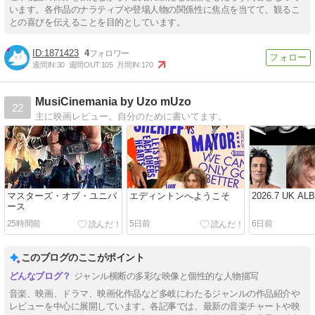
います。各作品のナラティブや登場人物の関係性に焦点を当てて、観るこ
との喜びを伝えることを目的としています。
1871423
4
週間IN:
30
週間OUT:
105
月間IN:
170
MusiCinemania by Uzo mUzo
22
主に映画レビュー。自分のために書いてます。
マスターズ・オブ・ユニバ
エディントンへようこそ
2026.7 UK AL
ース
25時間前
5日前
6日前
このブログのここがポイント
ジャンル横断の多彩な映像と個性的な人物描写
音楽、映画、ドラマ、映画化作品など多岐にわたるジャンルの作品紹介や
レビューを中心に展開しています。各記事では、最新の音楽チャートや映