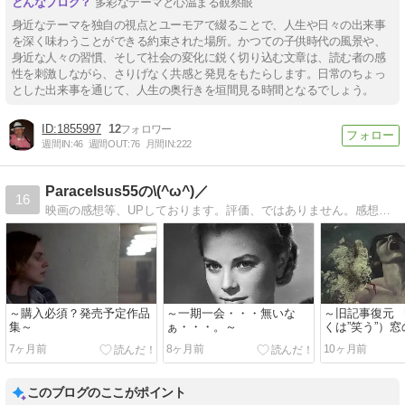
多彩なテーマと心温まる観察眼
身近なテーマを独自の視点とユーモアで綴ることで、人生や日々の出来事
を深く味わうことができる約束された場所。かつての子供時代の風景や、
身近な人々の習慣、そして社会の変化に鋭く切り込む文章は、読む者の感
性を刺激しながら、さりげなく共感と発見をもたらします。日常のちょっ
とした出来事を通じて、人生の奥行きを垣間見る時間となるでしょう。
1855997
12
週間IN:
46
週間OUT:
76
月間IN:
222
Paracelsus55の\(^ω^)／
16
映画の感想等、UPしております。評価、ではありません。感想。評価出来る程、偉くはないですから〜。
～購入必須？発売予定作品
～一期一会・・・無いな
～旧記事復元 
集～
ぁ・・・。～
くは”笑う”）窓
仮＞』 → 日
7ヶ月前
8ヶ月前
10ヶ月前
このブログのここがポイント