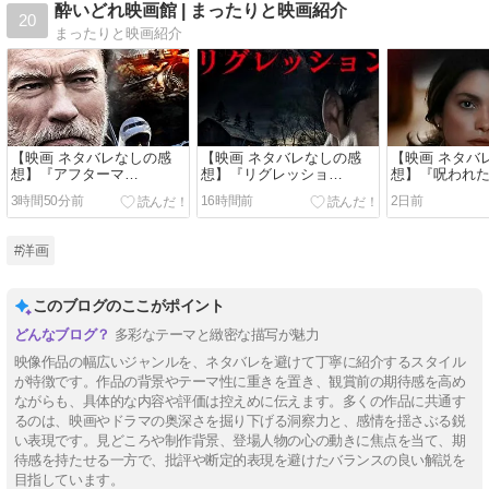
酔いどれ映画館 | まったりと映画紹介
20
まったりと映画紹介
【映画 ネタバレなしの感
【映画 ネタバレなしの感
【映画 ネタバ
想】『アフターマ
想】『リグレッショ
想】『呪われた絵
ス:Aftermath』（２０１
ン:Regression』（２０１
Well』（２０
3時間50分前
16時間前
2日前
７）
５）
#洋画
このブログのここがポイント
多彩なテーマと緻密な描写が魅力
映像作品の幅広いジャンルを、ネタバレを避けて丁寧に紹介するスタイル
が特徴です。作品の背景やテーマ性に重きを置き、観賞前の期待感を高め
ながらも、具体的な内容や評価は控えめに伝えます。多くの作品に共通す
るのは、映画やドラマの奥深さを掘り下げる洞察力と、感情を揺さぶる鋭
い表現です。見どころや制作背景、登場人物の心の動きに焦点を当て、期
待感を持たせる一方で、批評や断定的表現を避けたバランスの良い解説を
目指しています。