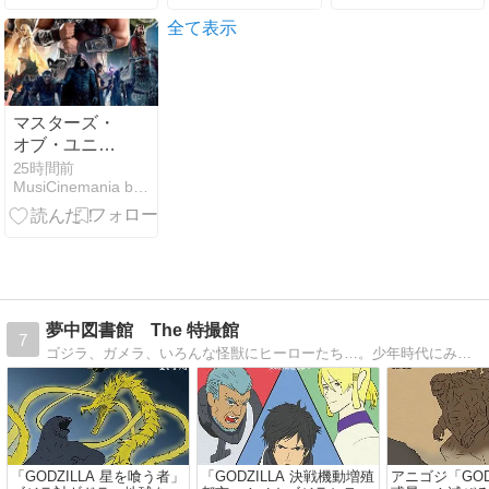
月8日公開情
no388
報と私感
全て表示
マスターズ・
オブ・ユニバ
ース
25時間前
MusiCinemania by Uzo mUzo
夢中図書館 The 特撮館
7
ゴジラ、ガメラ、いろんな怪獣にヒーローたち…。少年時代にみんな夢中になった「特撮」の世界へようこそ。Welcome to the fantastic ’Tokusatsu' world…
「GODZILLA 星を喰う者」
「GODZILLA 決戦機動増殖
アニゴジ「GODZ