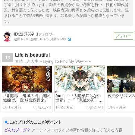
丁寧に掘り下げています。独自の視点から深い考察を行い、技術や時代背
景、舞台裏まで伝えるため、映像表現の奥深さを柔らかに伝達します。読
まれることで作品理解が深まり、観る楽しみが膨らむ構成となっていま
す。
2137889
1
週間IN:
60
週間OUT:
170
月間IN:
290
Life is beautiful
13
素晴しき人生〜Trying To Find My Way〜〜
『劇場版「鬼滅の刃」無限
Aimer／『太陽が昇らない
夜のクリスマ
城編 第一章 猗窩座再来』
世界』／『「鬼滅の刃」無
限城編』
1年1ヶ月前
1年2ヶ月前
1年8ヶ月前
このブログのここがポイント
アーティストのライブや新作情報を詳しく伝える内容