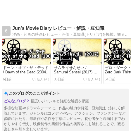
Jun's Movie Diary レビュー・解説・豆知識
6
洋画・邦画の映画レビュー・評価・豆知識(トリビア)を掲載。観る前に知りたい情報を網羅した映画情報サイト。
ドーン・オブ・ザ・デッド
サムライせんせい /
ゼロ・ダーク・
/ Dawn of the Dead (2004)
Samurai Sensei (2017) 侍
Zero Dark Thir
ゾンビ激闘 / レビュー・解
教師奮闘 / レビュー・解
跡の執念 / レ
6日前
35日前
64日前
説・映画情報
説・映画情報
説・映画情報
このブログのここがポイント
幅広いジャンルと詳細な解説を網羅
多様な映画やドラマをテーマに、作品の魅力や背景、豆知識まで詳しく解
説しています。ジャンルはコメディやSF、アクション、ファンタジーなど
多岐にわたり、最新作や名作を丁寧にレビュー。初心者から通向けまでわ
かりやすく伝え、映像制作の裏側や作品の奥深さにも触れることで、観る
楽しさを引き出しています。