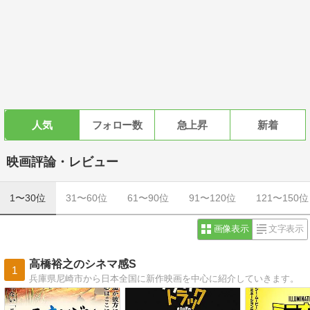
人気
フォロー数
急上昇
新着
映画評論・レビュー
1〜30位
31〜60位
61〜90位
91〜120位
121〜150位
画像表示
文字表示
高橋裕之のシネマ感S
1
兵庫県尼崎市から日本全国に新作映画を中心に紹介していきます。