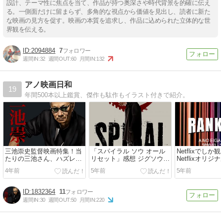
設計、テーマ性に焦点を当て、作品が持つ奥深さや時代背景を的確に伝え
る。一側面だけに留まらず、多角的な視点から価値を見出し、読者に新た
な映画の見方を促す。映画の本質を追求し、作品に込められた立体的な世
界観を伝える。
2094884
7
週間IN:
32
週間OUT:
60
月間IN:
132
アノ映画日和
19
年間500本以上鑑賞、傑作も駄作もイラスト付きで紹介。
三池崇史監督映画特集！当
「スパイラル ソウ オール
Netflixでし
たりの三池さん、ハズレの
リセット」感想 ジグソウと
Netflixオリ
三池さん
の決別、今度のSAWはココ
キング2020
4年前
5年前
5年前
が違う！
1832364
11
週間IN:
30
週間OUT:
50
月間IN:
220