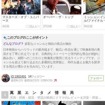
マスターズ・オブ・ユニバ
オーバー・ザ・トップ
ミッション:イ
ース
ル/ファイナル
4日前
27日前
54日前
このブログのここがポイント
多彩なジャンルと独自の視点が融合
日本映画からハリウッドの最先端まで、幅広い作品を通じて映像表現の奥
深さを丁寧に伝えています。古典的なストーリーと現代的な視点が絶妙に
絡み合い、細部へのこだわりと映像美が随所に光るラインナップです。ジ
ャンルを超えて創り込まれた多層的な世界観と、時代を越える魅力を探求
する視点が豊かさを生み出しています。
1802491
14
週間IN:
170
週間OUT:
570
月間IN:
750
萬 屋 エ ン タ メ 情 報 局
4
洋画・邦画・韓流・華流の映画にドラマのレビュー＆洋楽・邦楽・韓流・華流の音楽レビュー絶賛発信中！