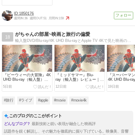
1850176
週間IN:
36
週間OUT:
51
月間IN:
159
がちゃんの部屋~映画と旅行の偏愛
18
輸入盤DVD/Blu-ray/4K UHD Blu-rayとApple TV 4Kで見た映画のレビューと、国内、海外で体験した旅行記、佐野元春をはじめとするライブレポート
『ピーウィーの大冒険』4K
『ミッドサマー』Blu-
『スーパーマン
UHD Blu-ray（輸入盤）レ
ray（輸入盤）レビュー｜太
4K UHD Blu
ビュー｜盗まれた自転車を
陽が沈まない村で、喪失し
レビュー｜傷
5日前
12日前
19日前
追って全米横断。ティム・
た女性が新たな“家族”を得
がらも人間を
バートンの原点が詰まった
る。明るさが恐怖を増幅す
DCユニバース
奇想天外なロードムービー
る異色ホラー【SDR / dts-
スーパーヒーロー
#旅行
#ライブ
#apple
#movie
#movie4k
【Dolby Vision / dts-HD
HD MA】
Vision / Dolb
MA】
このブログのここがポイント
最新技術と鋭い表現が融合した映画評
話題作を鋭く解説し、その魅力を徹底的に掘り下げている。映像美、音響