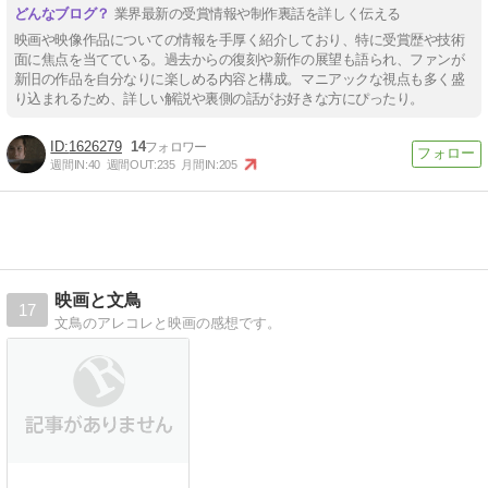
業界最新の受賞情報や制作裏話を詳しく伝える
映画や映像作品についての情報を手厚く紹介しており、特に受賞歴や技術
面に焦点を当てている。過去からの復刻や新作の展望も語られ、ファンが
新旧の作品を自分なりに楽しめる内容と構成。マニアックな視点も多く盛
り込まれるため、詳しい解説や裏側の話がお好きな方にぴったり。
1626279
14
週間IN:
40
週間OUT:
235
月間IN:
205
映画と文鳥
17
文鳥のアレコレと映画の感想です。