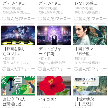
ズ・ワイヤ
ズ・ワイヤ
レなしの感
ー」【ネタバ
ー」【ネタバ
想】『アフタ
2時間10分前
2時間10分前
3時間50分前
CINEMA MODE｜映画の感想/レビューブログ
CINEMA MODE
酔いどれ映画館 | まったりと映画紹介
レ感想】滑稽
レ感想】滑稽
ーマ
な犯人トニー
な犯人トニー
ス:Aftermath』
が問いかける
が問いかける
（２０１７）
「狂っている
「狂っている
のは誰だ？」
のは誰だ？」
【映画を楽し
デス・ビリヤ
中国ドラマ
むコツ】
ード [‘13]
『君子盟』
vol.239 映画
4時間前
4時間前
5時間前
電八ぶろぐ | コンテンツ＆グルメ
Poyonの映画批評
キムチの備忘録♪
『GODZILLA』
(1998)完全網
羅！「ゴジ
ラ」から「神
(God)」が消え
た日？エメゴ
ジが遺した功
罪と令和の再
倉知淳「犯人
ハイコ咲く
【栃木/鬼怒
評価を徹底解
は現場に首だ
川】鬼怒川ラ
説・考察