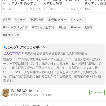
ャー」ネタバレあらすじと
らすじと感想
あらすじと感
感想
36日前
11ヶ月前
1年前
#映画
#ホラー
#映画感想
#映画レビュー
#ネタバレ
#ネットフリックス
#プライムビデオ
#動画
#Netflix
#感想
#サスペンス
このブログのここがポイント
現代や過去を交錯させる多角的な人間模様描写
映画やドラマのあらすじをわかりやすく解説しつつ、登場人物の背景やテ
ーマを丁寧に紹介している。物語の核心に触れるネタバレ情報も提供して
おり、作品理解を深める手助けとなる内容です。多方面のジャンルを扱
い、ドラマチックな展開や人物の心情に焦点を当てた徹底した解説が特
長。作品の魅力に気軽に触れることができる構成で、観賞前の参考にも最
適です。
1765430
10
週間IN:
80
週間OUT:
200
月間IN:
310