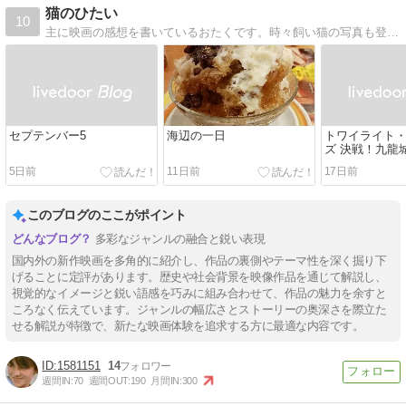
猫のひたい
10
主に映画の感想を書いているおたくです。時々飼い猫の写真も登場します。
セプテンバー5
海辺の一日
トワイライト
ズ 決戦！九龍
5日前
11日前
17日前
このブログのここがポイント
多彩なジャンルの融合と鋭い表現
国内外の新作映画を多角的に紹介し、作品の裏側やテーマ性を深く掘り下
げることに定評があります。歴史や社会背景を映像作品を通じて解説し、
視覚的なイメージと鋭い語感を巧みに組み合わせて、作品の魅力を余すと
ころなく伝えています。ジャンルの幅広さとストーリーの奥深さを際立た
せる解説が特徴で、新たな映画体験を追求する方に最適な内容です。
1581151
14
週間IN:
70
週間OUT:
190
月間IN:
300