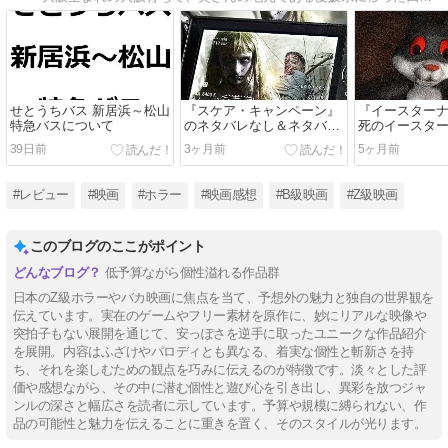
せとうちバス 新居浜～松山
『スケア・キャンペーン』
『イースター
特急バスについて
のネタバレなし＆ネタバレ
死のイースタ
あり感想／オチ、もっと頑
のネタバレあ
39日前
3ヶ月前
5ヶ月前
張れるだろ！って思ってし
ころがなさす
まうB級ホラー映画
日本のZ級ホラ
#レビュー
#映画
#ホラー
#映画感想
#B級映画
#Z級映画
このブログのここがポイント
低予算ながら個性溢れる作品群
日本のZ級ホラーやバカ映画に焦点を当て、予想外の魅力と独自の世界観を
伝えています。実在のゲームやフリー素材を原作に、妙にリアルな映像や
突拍子もない展開を通じて、安っぽさを逆手に取ったユニークな作品紹介
を展開。内容はふざけやパロディとも異なる、着実な個性と斬新さを持
ち、それを楽しむための観点を巧みに伝えるのが特徴です。淡々とした評
価や感想ながら、その中に潜む個性と遊び心を引き出し、異彩を放つジャ
ンルの深さと幅広さを読者に示しています。予算や規模に縛られない、作
品の可能性と魅力を伝えることに重きを置く、そのスタイルが光ります。