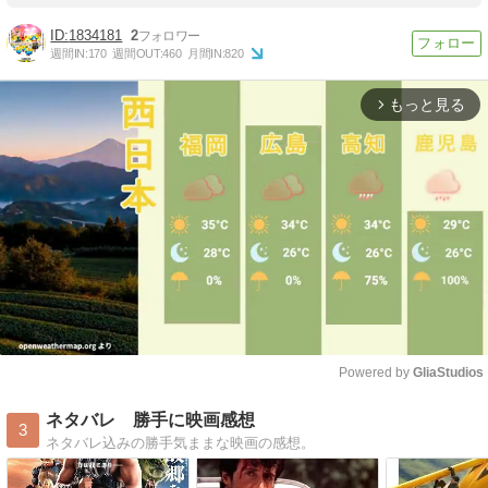
1834181
2
週間IN:
170
週間OUT:
460
月間IN:
820
もっと見る
arrow_forward_ios
Powered by 
GliaStudios
Mute
ネタバレ 勝手に映画感想
3
ネタバレ込みの勝手気ままな映画の感想。