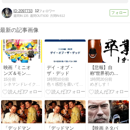
2097733
12
週間IN:
135
週間OUT:
630
月間IN:
612
最新の記事画像
映画『ミニオ
デイ・オブ・
【悲報】自
ンズ＆モンス
ザ・デッド
称“世界初の男
ターズ』感想
性VTuber”「ば
15分前
1時間10分前
1時間20分前
シネマンドレイク：映画感想＆レビュー
色々感想を書いて置いておく場所
めぎしす！
（ネタバレ）
あちゃる」が
…ハリウッド
引退を発表
黎明期は楽し
【アイドル
い！
部】
「デッドマン
「デッドマン
【映画 ネタバ