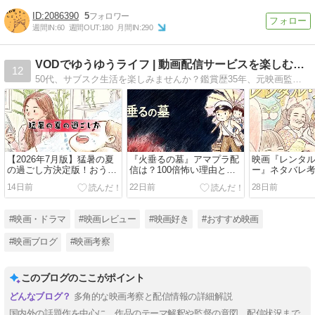
2086390
5
週間IN:
60
週間OUT:
180
月間IN:
290
VODでゆうゆうライフ | 動画配信サービスを楽しむサイト
12
50代、サブスク生活を楽しみませんか？鑑賞歴35年、元映画監督の妻との会話をヒントに、心に残る映画やドラマ、各配信サービスの特徴を穏やかに綴っています。年間800時間の視聴記録が、同世代の方への快適な動画ライフのヒントになれば嬉しいです。
【2026年7月版】猛暑の夏
『火垂るの墓』アマプラ配
映画『レンタ
の過ごし方決定版！おうち
信は？100倍怖い理由と
ー』ネタバレ
時間が劇的に変わる動画配
3000円の謎
配信はどこで
14日前
22日前
28日前
信サービス比較と視聴ガイ
ド
#映画・ドラマ
#映画レビュー
#映画好き
#おすすめ映画
#映画ブログ
#映画考察
このブログのここがポイント
多角的な映画考察と配信情報の詳細解説
国内外の話題作を中心に、作品のテーマ解釈や監督の意図、配信状況まで