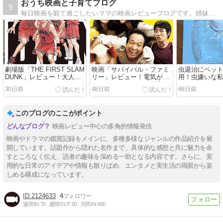
おうち映画と子育てブログ
9
毎日映画を観て過ごしたいママの映画レビューブログです。姉妹を育てながらの子育て関連記事も載せてます！
劇場版「THE FIRST SLAM
映画「サバイバル・ファミ
虫退治にペッ
DUNK」レビュー！大人気
リー」レビュー！電気が使
用！虫嫌いな
バスケ映画/スラムダンク/
えない！ありそうな災害に
た！Ｇやクモ
30日前
48日前
68日前
映像と音楽に魅了されろ
どう立ち向かう？
う
このブログのここがポイント
映画レビュー中心の多角的情報発信
映画やドラマの鑑賞記録をメインに、多種多様なジャンルの作品紹介を展
開しています。話題作から隠れた名作まで、具体的な感想と共に魅力を余
すところなく伝え、読者の趣味を深める一助となる内容です。さらに、実
用的な日常のアイデアや情報も散りばめ、エンタメと実生活の両面から楽
しめる構成になっています。
2124633
4
週間IN:
70
週間OUT:
50
月間IN:
480