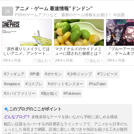
アニメ・ゲーム 最速情報”ドンドン”
26
PS5やゲームアプリなど、最新のゲーム情報をお届け！ 今話題のゲームやおすすめゲームもご紹介してます。 漫画・アニメ、フィギュアの記事も投稿中です。ワンピースに関する記事多めです。
「原作通りリメイクしてほ
マクドナルドのサイドメニ
『ブルーアー
しいアニメ」アンケート結
ューに隠された秘密とは？
メ、ゲーム未
果を発表！
しめる特別映
2年4ヶ月前
2年4ヶ月前
2年4ヶ月前
#フィギュア
#声優
#ポケモン
#少年ジャンプ
#ワンピース
#onepiece
#コスプレ
#ポケットモンスター
#YouTuber
#スパイファミリー
#龍が如く
#Pokémon
このブログのここがポイント
多種多様なテーマを扱いながら手軽に楽しめる構成
幅広い話題をカバーする内容豊富なラインナップで、アニメから日常のち
ょっとした発見まで網羅。読者に新しい気づきや笑顔を届ける工夫が随所