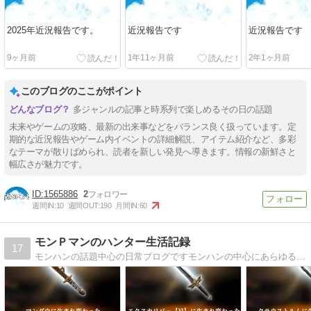
2025年近況報告です。
近況報告です
近況報告です
9ヶ月前
1年11ヶ月前
2年1ヶ月前
このブログのここがポイント
多ジャンルの記事と時系列で楽しめるその日の話題
未来やゲームの攻略、最新の出来事などをバランス良く扱っています。定
期的な近況報告やゲーム内イベントの詳細解説、アイテム紹介など、多彩
なテーマが散りばめられ、読者を新しい発見へ導きます。情報の新鮮さと
幅広さが魅力です。
1565886
2
週間IN:
10
週間OUT:
190
月間IN:
60
モンＰマンのハンター生活記録
17
モンハンの話題中心の日常ブログですモンハンの中心にあらゆる話題をとりあげております！ぜひ遊びにきてください