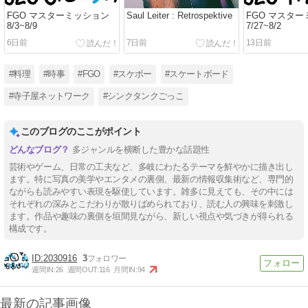
FGO マスターミッション
Saul Leiter : Retrospektive
FGO マスタ
8/3~8/9
7/27~8/2
6日前
7日前
13日前
#料理
#時事
#FGO
#スケボー
#スケートボード
#寺子屋ネットワーク
#シンクタンクごっこ
このブログのここがポイント
多ジャンルを横断した豊かな話題性
芸術やゲーム、日常の工夫など、多岐にわたるテーマを鮮やかに描き出し
ます。特に写真の美学やエンタメの裏側、最新の情報収集術など、専門的
ながらも読みやすい表現を駆使しています。雑多に見えても、その中には
それぞれの深みとこだわりが散りばめられており、読む人の興味を刺激し
ます。作品や趣味の裏側を垣間見ながら、新しい視点や気づきが得られる
構成です。
2030916
3
週間IN:
26
週間OUT:
116
月間IN:
94
最新の記事画像