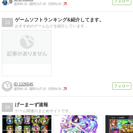
週間IN:
10
週間OUT:
20
月間IN:
30
ゲームソフトランキング&紹介してます。
23
おすすめのゲームなどを紹介しています。
1226545
週間IN:
10
週間OUT:
10
月間IN:
30
げーまーず速報
24
ゲーム関連のまとめサイトです。