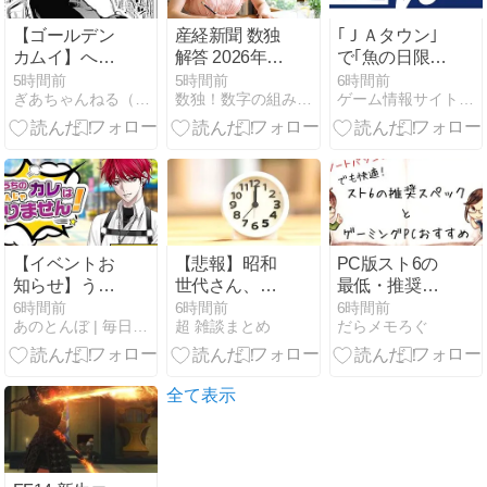
セス、前作購
入者は10％割
【ゴールデン
産経新聞 数独
｢ＪＡタウン｣
引も
カムイ】へ
解答 2026年8
で｢魚の日限定
え…かわいく
月9日（日）
セール｣を開
5時間前
5時間前
6時間前
ぎあちゃんねる（仮）
数独！数字の組み合わせゲーム！脳の退化防止はこれだ！ | …
ゲーム情報サイト「SQOOL.NET」のブログコーナーです。
ないね
初心者向けの
催！長崎県産
問題と答、や
「黄金あな
さしい解き方
ご」や「天然
のポイント
本まぐろ」な
ど約280商品
を販売
【イベントお
【悲報】昭和
PC版スト6の
知らせ】うち
世代さん、
最低・推奨ス
のカレはこん
「1時間弱」
ペックとゲー
6時間前
6時間前
6時間前
あのとんぼ | 毎日を幸せに満たすためのブログ
超 雑談まとめ
だらメモろぐ
なんじゃあり
は1時間に満
ミングPCおす
ません！
たない、「1
すめを紹介｜
時間強」は1
ノートパソコ
時間＋αだと
ンでも快適に
全て表示
思ってる
プレイできる
モデル