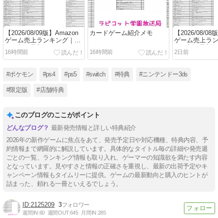
【2026/08/09版】Amazon
カードゲーム紹介メモ
【2026/08/08
ゲーム売上ランキング｜毎
ゲーム売上ラ
日更新の最新データ
日更新の最新
16時間前
16時間前
2日前
#ポケモン
#ps4
#ps5
#switch
#特典
#ニンテンドー3ds
#限定版
#店舗特典
このブログのここがポイント
最新発売情報と詳しい特典紹介
2026年の新作ゲームに焦点をあて、発売予定日や対応機種、特典内容、予
約情報まで網羅的に解説しています。具体的なタイトル毎の詳細や発売週
ごとの一覧、ランキング情報も取り入れ、ゲーマーの知識欲を満たす内容
となっています。見やすさと情報の正確さを重視し、最新の出荷予定やキ
ャンペーン情報もタイムリーに提供。ゲームの最新動向と購入のヒントが
詰まった、頼れる一冊といえるでしょう。
2125209
3
週間IN:
60
週間OUT:
645
月間IN:
285