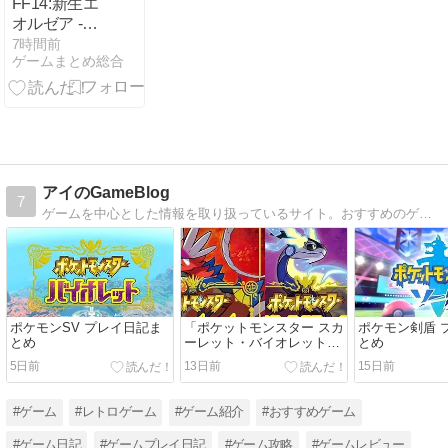
FF14:新生エ
オルゼア -
【FF14】☆24
7時間前
ゲームまとめ総合
フル装備高揚
侍さん、クレ
セントアイル
北征編CEをた
った20秒で討
伐してしまう
【動画】
アイのGameBlog
7
ゲームを中心とした情報を取り扱っているサイト。おすすめのゲームソフトやボードゲーム、ガジェットなどを紹介します。私と同じく「ゲームが好きな方」、「面白いゲームを探している方」のお役に立てれば幸いです。
ポケモンSV プレイ日記ま
「ポケットモンスター スカ
ポケモン剣盾 
とめ
ーレット・バイオレット
とめ
（SV）」評価・レビュー
5日前
13日前
15日前
#ゲーム
#レトロゲーム
#ゲーム紹介
#おすすめゲーム
#ゲーム日記
#ゲームプレイ日記
#ゲーム攻略
#ゲームレビュー