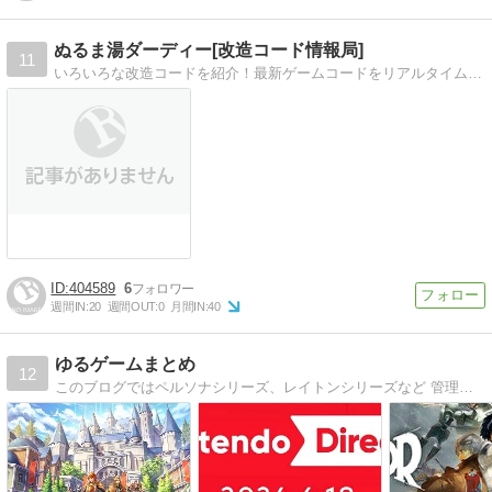
ぬるま湯ダーディー[改造コード情報局]
11
いろいろな改造コードを紹介！最新ゲームコードをリアルタイム更新！
404589
6
週間IN:
20
週間OUT:
0
月間IN:
40
ゆるゲームまとめ
12
このブログではペルソナシリーズ、レイトンシリーズなど 管理人の好きなゲームの情報やまとめ記事を 紹介しています