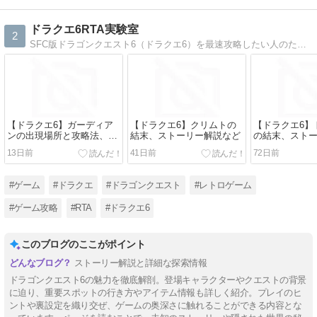
ドラクエ6RTA実験室
2
SFC版ドラゴンクエスト6（ドラクエ6）を最速攻略したい人のための情報・データや一般のプレイヤーにはまだ知れ渡っていないような高度なテクニックを豊富に扱ったサイト
【ドラクエ6】ガーディア
【ドラクエ6】クリムトの
【ドラクエ6】
ンの出現場所と攻略法、ド
結末、ストーリー解説など
の結末、スト
ロップアイテムなど
ど
13日前
41日前
72日前
#ゲーム
#ドラクエ
#ドラゴンクエスト
#レトロゲーム
#ゲーム攻略
#RTA
#ドラクエ6
このブログのここがポイント
ストーリー解説と詳細な探索情報
ドラゴンクエスト6の魅力を徹底解剖。登場キャラクターやクエストの背景
に迫り、重要スポットの行き方やアイテム情報も詳しく紹介。プレイのヒ
ントや裏設定を織り交ぜ、ゲームの奥深さに触れることができる内容とな