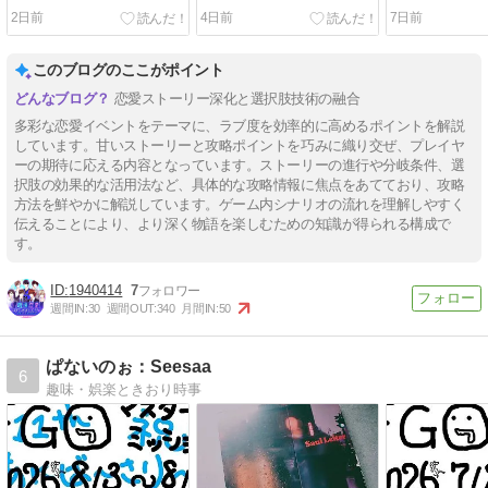
じめました！？』後半(孝
過ごす秘密の休日』後半(フ
じめました！？
2日前
4日前
7日前
正・崇生・彰斗)
ァリス・ヴィンセント)
和・レン・環・
このブログのここがポイント
恋愛ストーリー深化と選択肢技術の融合
多彩な恋愛イベントをテーマに、ラブ度を効率的に高めるポイントを解説
しています。甘いストーリーと攻略ポイントを巧みに織り交ぜ、プレイヤ
ーの期待に応える内容となっています。ストーリーの進行や分岐条件、選
択肢の効果的な活用法など、具体的な攻略情報に焦点をあてており、攻略
方法を鮮やかに解説しています。ゲーム内シナリオの流れを理解しやすく
伝えることにより、より深く物語を楽しむための知識が得られる構成で
す。
1940414
7
週間IN:
30
週間OUT:
340
月間IN:
50
ぱないのぉ：Seesaa
6
趣味・娯楽ときおり時事