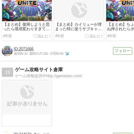
【まとめ】復帰しようと思
【まとめ】カイリューが埋
【まとめ】ち
ったら環境変わりすぎてる
まった時に使うサブキャラ
ね押されたら
ほか
って何がおすすめ？ ほか
直す？
4年前
4年前
4年前
2071666
週間IN:
10
週間OUT:
150
月間IN:
50
ゲーム攻略サイト倉庫
19
ゲーム情報提供中http://gametaro.com/