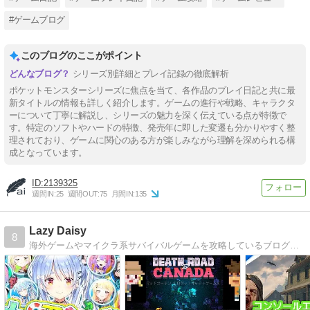
#ゲームブログ
このブログのここがポイント
シリーズ別詳細とプレイ記録の徹底解析
ポケットモンスターシリーズに焦点を当て、各作品のプレイ日記と共に最
新タイトルの情報も詳しく紹介します。ゲームの進行や戦略、キャラクタ
ーについて丁寧に解説し、シリーズの魅力を深く伝えている点が特徴で
す。特定のソフトやハードの特徴、発売年に即した変遷も分かりやすく整
理されており、ゲームに関心のある方が楽しみながら理解を深められる構
成となっています。
2139325
週間IN:
25
週間OUT:
75
月間IN:
135
Lazy Daisy
8
海外ゲームやマイクラ系サバイバルゲームを攻略しているブログです ドット絵、日本語MODあり