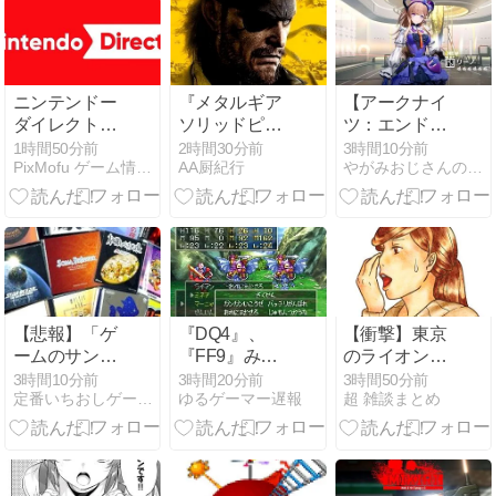
える
ニンテンドー
『メタルギア
【アークナイ
ダイレクト、
ソリッドピー
ツ：エンドフ
本日8月9日23
スウォーカ
ィールド#7】
1時間50分前
2時間30分前
3時間10分前
PixMofu ゲーム情報 × コミュニティ × 自作アプリ
AA厨紀行
やがみおじさんのゲーム日記
時から配信決
ー』って名作
戦う美少女ア
定 ― Switch 2
だよな
イドル実装！
発売から約1
どのゲームで
年の節目に
もだいたい戦
ってるなアイ
ドル【限定ス
カウト「キラ
キラ綺羅星」
【悲報】「ゲ
『DQ4』、
【衝撃】東京
結果】
ームのサント
『FF9』みた
のライオンさ
ラとか聴いて
いな攻撃魔法
ん、ふつうに
3時間10分前
3時間20分前
3時間50分前
定番いちおしゲーム！
ゆるゲーマー遅報
超 雑談まとめ
そうｗ」と言
はこのキャラ
溶けるｗｗｗ
われたらお前
って決まって
ｗｗ(※画像あ
ら、言い返せ
るゲームが好
り)
ない
き