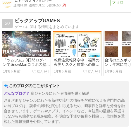
744673
4
週間IN:
10
週間OUT:
10
月間IN:
50
ピックアップGAMES
20
ゲームに関する情報をまとめています
「ツムツム」3日間ログイ
乾燥注意報発令中！福岡の
台湾のエムポ
ンでSnowManコラボの壁紙
火災リスクと農業への影響
ン：年末に向
をゲット⁉︎
を考える
の進捗と重要
1年8ヶ月前
1年8ヶ月前
1年9ヶ月前
このブログのここがポイント
多ジャンルにわたる情報を鋭く解説
さまざまなジャンルにわたる新作や流行の情報を的確に伝える専門性の高
い当ブログは、読者の興味と関心に応えるため、時事性と詳細な分析を融
合させています。ゲームやアプリ、イベントなど、今注目の話題を深掘り
しながらも簡潔な表現を徹底。不明瞭な予測や偏見を排除し、信頼性を重
視した情報提供を心掛けています。