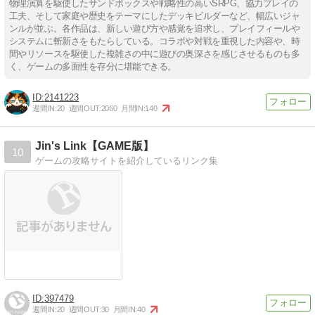
物理演算を駆使したサンドボックスや戦略性の高いSRPG、協力プレイの
工夫、そして家庭や歴史をテーマにしたデッキビルダーなど、幅広いジャ
ンルが並ぶ。各作品は、新しい遊び方や感覚を追求し、プレイフィールや
システムに斬新さをもたらしている。コラボや対戦を重視した内容や、時
間やリソースを駆使した複雑さの中に遊びの奥深さを感じさせるものも多
く、ゲームの多面性を存分に堪能できる。
2141223
週間IN:
20
週間OUT:
2060
月間IN:
140
Jin's Link【GAME版】
10
ゲームの攻略サイトを紹介しているリンク集
397479
週間IN:
20
週間OUT:
30
月間IN:
40