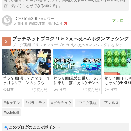
っています。ページを読むことで、未知のストーリーや隠された世界の秘
密に気づくことができる構成です。
2087550
6
週間IN:
48
週間OUT:
54
月間IN:
246
プラチネットブログ / L&D えへえへAボタンマッシング
3
ブログ番組『リフェン＆デブピカ えへえへAマッシング』をやっています。ポケモンや他キャラが織りなす 笑いあり、涙あり、そしてちょっぴりハチャメチャのトーク番組。ぜひお越しください。
第５９回[帰ってきタル！４
第５８回[風波に乗り、タル
第５７回[もし
ヶ月ぶリフェンのクラウド
に乗り、ぽこあポケモンへ]
ちゃん”がFRL
島大紹介！]
ったら？]
40日前
5ヶ月前
6ヶ月前
#ポケモン
#バラエティ
#ピカチュウ
#ブログ番組
#アマルス
#web番組
このブログのここがポイント