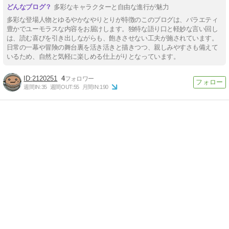
多彩なキャラクターと自由な進行が魅力
多彩な登場人物とゆるやかなやりとりが特徴のこのブログは、バラエティ
豊かでユーモラスな内容をお届けします。独特な語り口と軽妙な言い回し
は、読む喜びを引き出しながらも、飽きさせない工夫が施されています。
日常の一幕や冒険の舞台裏を活き活きと描きつつ、親しみやすさも備えて
いるため、自然と気軽に楽しめる仕上がりとなっています。
2120251
4
週間IN:
35
週間OUT:
55
月間IN:
190