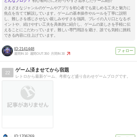
初心者向けにわかりやすさ追求したゲーム紹介
さまざまなジャンルのゲームやアプリを初心者でも楽しめる工夫と魅力に
焦点を当てて解説しています。ゲームの基本操作やルールを丁寧に説明
し、難しさを感じさせない親しみやすさを強調。プレイの入り口となるポ
イントや、続けやすい工夫を具体的に紹介し、ゲームの楽しさを手軽に伝
えることにこだわっています。難しい専門用語を避け、誰でも気軽に挑戦
できる内容に仕上げています。
2141448
週間IN:
10
週間OUT:
350
月間IN:
30
ゲーム済ませてから宿題
22
レトロから最新ゲーム、考察など盛り合わせゲームブログです。
1706269