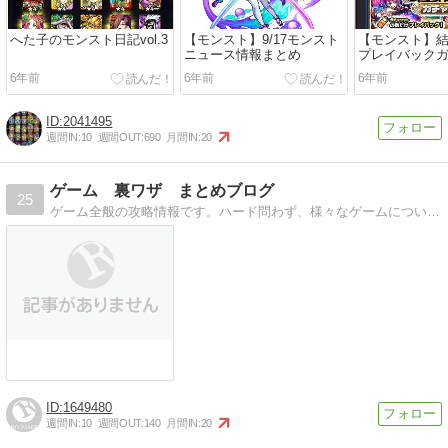
へた子のモンスト日記vol.3
【モンスト】9/17モンスト
【モンスト】
ニュース情報まとめ
プレイバック
6年前
6年前
6年前
2041495
週間IN:
10
週間OUT:
690
月間IN:
20
ゲーム 裏ワザ まとめブログ
25
ゲーム全般の攻略情報です。ハード問わず、様々なゲームについて記述しています。よろしくお願いします。
1649480
週間IN:
10
週間OUT:
140
月間IN:
20