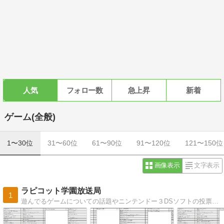
人気
フォロー数
急上昇
新着
ゲーム(全般)
1〜30位
31〜60位
61〜90位
91〜120位
121〜150位
画像表示
文字表示
ラピコット学園放送局
1
遊んでるゲームについての話題やニンテンドー３DSソフトの投票数についてのデータも。ゲームが入った特別な箱（いわゆる限定版）の紹介。ゲームソフト博物館では日々発売される新作の特典情報を網羅。Amazonゲームランキングも毎日更新中。