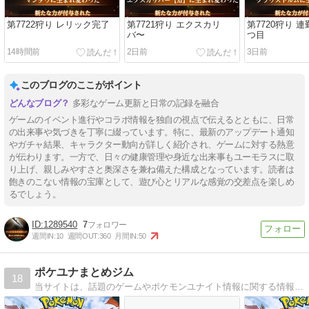
第7722狩り レリック完了
第7721狩り エクスカリ
第7720狩り 
バ〜
つ目
14時間前
2日前
3日前
このブログのここがポイント
多彩なゲーム更新と日常の記録を融合
ゲームのイベント進行やコラボ情報を独自の視点で伝えるとともに、日常
の出来事や気づきを丁寧に綴っています。特に、最新のアップデート通知
やガチャ結果、キャラクター動向が詳しく紹介され、ゲームに対する熱意
が伝わります。一方で、日々の健康管理や身近な出来事もユーモラスに取
り上げ、親しみやすさと奥深さを兼ね備えた構成となっています。読者は
飽きのこない情報の宝庫として、遊び心とリアルな感覚の交差点を楽しめ
るでしょう。
1289540
7
週間IN:
10
週間OUT:
360
月間IN:
50
ポケユナまとめジム
18
当サイトは、話題のゲームやポケモンユナイト情報に関する情報の5chやTwitterの声をまとめています。