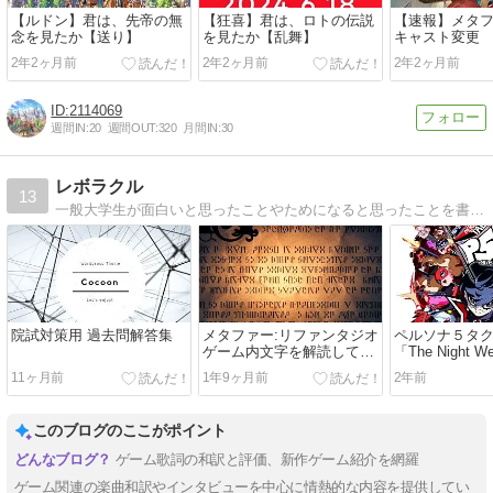
【ルドン】君は、先帝の無
【狂喜】君は、ロトの伝説
【速報】メタ
念を見たか【送り】
を見たか【乱舞】
キャスト変更
2年2ヶ月前
2年2ヶ月前
2年2ヶ月前
2114069
週間IN:
20
週間OUT:
320
月間IN:
30
レボラクル
13
一般大学生が面白いと思ったことやためになると思ったことを書いていきます。
院試対策用 過去問解答集
メタファー:リファンタジオ
ペルソナ５タ
ゲーム内文字を解読してみ
「The Night W
た
(DLC通常戦闘曲
11ヶ月前
1年9ヶ月前
2年前
このブログのここがポイント
ゲーム歌詞の和訳と評価、新作ゲーム紹介を網羅
ゲーム関連の楽曲和訳やインタビューを中心に情熱的な内容を提供してい