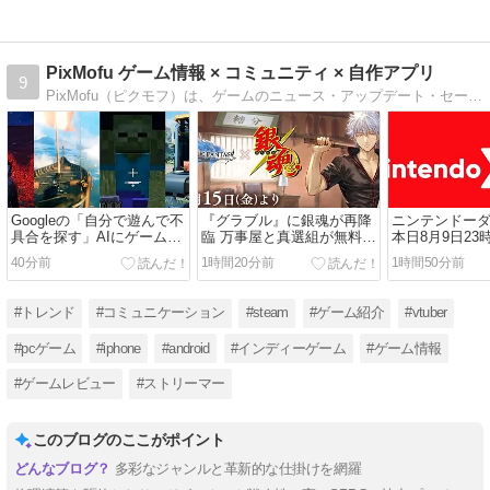
PixMofu ゲーム情報 × コミュニティ × 自作アプリ
9
PixMofu（ピクモフ）は、ゲームのニュース・アップデート・セール情報・レビュー・話題／コラムなどを中心に、コメント・掲示板・自作アプリの配信まで楽しめる、ゲーム好きのための情報＆コミュニティサイトですにゃ。
Googleの「自分で遊んで不
『グラブル』に銀魂が再降
ニンテンドー
具合を探す」AIにゲーム大
臨 万事屋と真選組が無料で
本日8月9日2
手が接近、QAの自動化が
仲間になる復刻コラボ、10
定 ― Switch
40分前
1時間20分前
1時間50分前
動き出す
月7日スタート
年の節目に
#トレンド
#コミュニケーション
#steam
#ゲーム紹介
#vtuber
#pcゲーム
#iphone
#android
#インディーゲーム
#ゲーム情報
#ゲームレビュー
#ストリーマー
このブログのここがポイント
多彩なジャンルと革新的な仕掛けを網羅