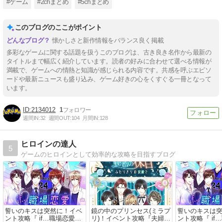
#ゲーム
#2chまとめ
#5chまとめ
このブログのここがポイント
懐かしさと新作情報をバランス良く掲載
多彩なゲームに関する話題を扱うこのブログは、古き良き名作から最新の
タイトルまで幅広く紹介しています。読者の好みに合わせて選べる情報が
満載で、ゲームへの情熱と知識が感じられる内容です。共感を呼ぶエピソ
ードや最新ニュースも盛り込み、ゲーム好きの心をくすぐる一冊となって
います。
2134012
1
週間IN:
32
週間OUT:
104
月間IN:
128
ヒロインの達人
5
ゲームのヒロインとして効率的な攻略を目指すブログ
誓いのキスは突然に！イベ
鏡の中のプリンセス(ミラプ
誓いのキスは
ント攻略『 if…職場恋愛は
リ)！イベント攻略『夫婦で
ント攻略『 if