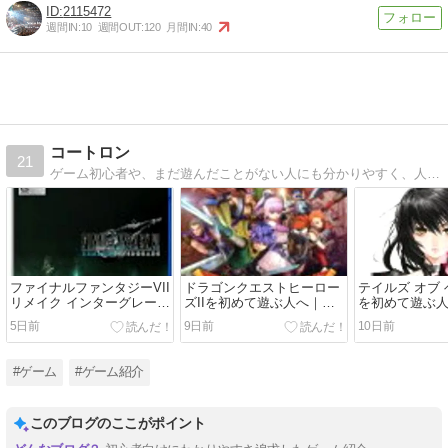
2115472
週間IN:
10
週間OUT:
120
月間IN:
40
コートロン
21
ゲーム初心者や、まだ遊んだことがない人にも分かりやすく、人気ゲームの魅力を紹介しているブログです。
ファイナルファンタジーVII
ドラゴンクエストヒーロー
テイルズ オブ
リメイク インターグレード
ズIIを初めて遊ぶ人へ｜仲
を初めて遊ぶ
を初めて遊ぶ人へ｜仲間と
間を切り替えて進む爽快ア
つないで楽し
5日前
9日前
10日前
進む物語RPG
クション
RPG
#ゲーム
#ゲーム紹介
このブログのここがポイント