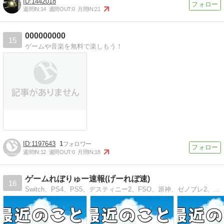
1442018
週間IN:
14
週間OUT:
0
月間IN:
21
000000000
15
ゲームや音楽を無料で楽しもう！
1197643
1
週間IN:
12
週間OUT:
0
月間IN:
18
ゲームれぼりゅー速報(げーれぼ速)
16
Switch、PS4、PS5。デスティニー2、FSO、原神、ゼノブレ2、ダークソウル3やブラッドボーン、多数ゲーム攻略情報 PS4PRO高速化大容量化、北米PSN、お得セール情報あり