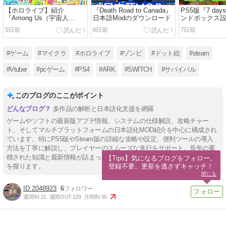
【ホロライブ】紹介
『Death Road to Canada』
PS5版『7 days
『Among Us（宇宙人
日本語Modのダウンロード
ンドボックス設定
狼）』動画まとめ🌸
対応）
5日前
6日前
7日前
#ゲーム
#マイクラ
#ホロライブ
#ゾンビ
#ドット絵
#steam
#Vtuber
#pcゲーム
#PS4
#ARK
#SWITCH
#サバイバル
このブログのここがポイント
多作品の解析と日本語化支援を網羅
ゲームやソフトの最新版アプデ情報、システムの仕様解説、攻略チャー
ト、そしてマルチプラットフォームの日本語化MOD紹介を中心に構成され
ています。特にPS5版やSteam版の詳細な攻略や設定、便利ツールの導入
方法を丁寧に解説し、プレイヤーのスムーズな進行をサポート。長年の蓄
積された知識と最新情報が詰まった内容で、ゲーマーの理解を深めるカギ
【Tips】気になるブログをフォロー。

登録不要。更新を逃さずキャッチ！
を握ります。
閉じる
2048923
6
週間IN:
21
週間OUT:
129
月間IN:
90