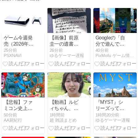
ゲーム今週発
【画像】前原
Googleの「自
売（2026年8
圭一の遺書、
分で遊んで不
月9日～8月15
今見るとガチ
具合を探す」
25分前
26分前
40分前
PSXNAVI
ゆるゲーマー遅報
PixMofu ゲーム情報 × コミュニティ × 自作アプリ
日）
で意味不明す
AIにゲーム大
ぎるwww
手が接近、QA
の自動化が動
き出す
【悲報】ファ
【動画】ルビ
『MYST』シ
ミコン史上最
ィちゃん、浜
リーズって正
高難易度、ド
田雅功に首を
直ADVゲーム
50分前
1時間前
1時間20分前
AA厨紀行
超 雑談まとめ
ゆるゲーマー遅報
ラクエ2に決
絞められたせ
の最高傑作だ
定する
いで段々おか
よね
しな仕事が増