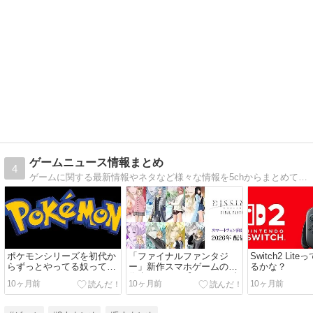
ゲームニュース情報まとめ
4
ゲームに関する最新情報やネタなど様々な情報を5chからまとめているサイトです
ポケモンシリーズを初代か
「ファイナルファンタジ
Switch2 Li
らずっとやってる奴ってい
ー」新作スマホゲームの画
るかな？
るのかな？
像来てるぞ！【みんなの反
10ヶ月前
10ヶ月前
10ヶ月前
応まとめ】