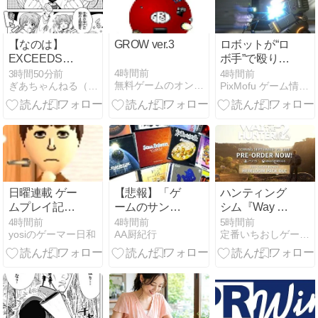
【なのは】
GROW ver.3
ロボットが“ロ
EXCEEDSの
ボ手”で殴り合
理念良いよね
う
4時間前
3時間50分前
4時間前
無料ゲームのオンラインゲームセンター
ぎあちゃんねる（仮）
PixMofu ゲーム情報 × コミュニティ × 自作アプリ
『ROBOTEKA』
体験版が
Steamで配信
中 ― 見切りと
間合いで一撃
を狙う2Dアク
ション
日曜連載 ゲー
【悲報】「ゲ
ハンティング
ムプレイ記
ームのサント
シム『Way of
2026年8月第1
ラとか聴いて
the Hunter 2』
4時間前
4時間前
5時間前
yosiのゲーマー日和
AA厨紀行
定番いちおしゲーム！
週
そうｗ」と言
9/29発売決定
われたらお前
＆PSStoreで
ら、言い返せ
プレオーダー
ない
可能に—デラ
ックス版は24
時間早期アク