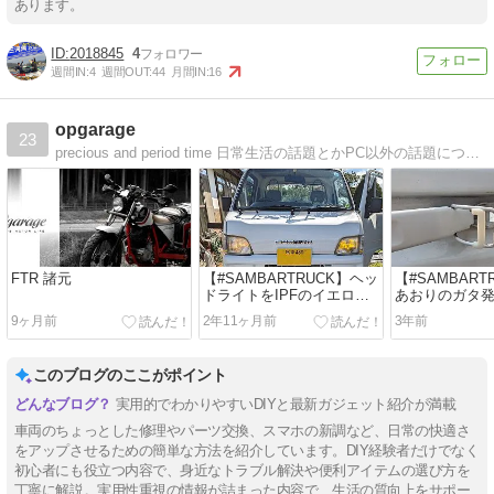
あります。
2018845
4
週間IN:
4
週間OUT:
44
月間IN:
16
opgarage
23
precious and period time 日常生活の話題とかPC以外の話題についてのブログになります。自動車関係の記事が多くなるかもしれません。
FTR 諸元
【#SAMBARTRUCK】ヘッ
【#SAMBART
ドライトをIPFのイエロー
あおりのガタ
LEDにしてみた
9ヶ月前
2年11ヶ月前
3年前
このブログのここがポイント
実用的でわかりやすいDIYと最新ガジェット紹介が満載
車両のちょっとした修理やパーツ交換、スマホの新調など、日常の快適さ
をアップさせるための簡単な方法を紹介しています。DIY経験者だけでなく
初心者にも役立つ内容で、身近なトラブル解決や便利アイテムの選び方を
丁寧に解説。実用性重視の情報が詰まった内容で、生活の質向上をサポー