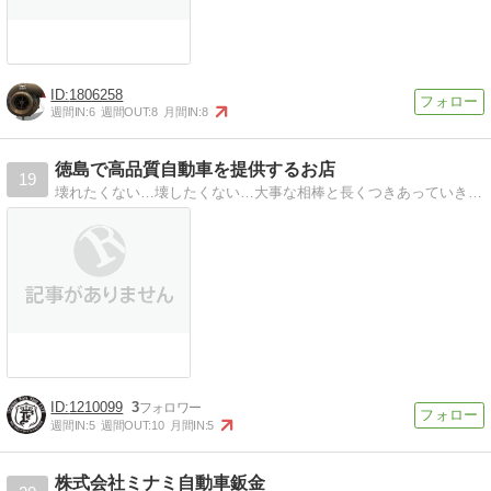
1806258
週間IN:
6
週間OUT:
8
月間IN:
8
徳島で高品質自動車を提供するお店
19
壊れたくない…壊したくない…大事な相棒と長くつきあっていきたい…そんな人の頼れるお店です。
1210099
3
週間IN:
5
週間OUT:
10
月間IN:
5
株式会社ミナミ自動車鈑金