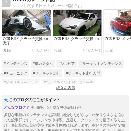
7
クルマに関する日々のガレージ日記です。
ZC6 BRZ クラッチ交換etc
ZC6 BRZ クラッチ交換etc
ZC6 BRZ メ
完了
3日前
4日前
6日前
#メンテナンス
#車カスタム
#シルビア
#サーキットメンテナンス
#チューニング
#サーキット走行
#サーキット走行入門
#足廻りチューニング
#スカイラインGTR
#マーチ
続きを表示
#サーキットチューニング
#車整備・修理
このブログのここがポイント
実用的かつ丁寧な整備記録解説
多彩な車種のメンテナンスを詳細に紹介しながらも、わかりやすさを追求
した記事群です。エンジンや冷却系、足廻り、クラッチまで幅広く取り上
げ、各部品の状態や交換作業を具体的に解説します。車好きの実用的な知
識と、技術の裏側にある工夫を知ることができる内容です。やさしい表現