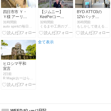
四日市市 Ｙ・
【ジムニー】
BYD ATTO3の
Ｙ様 アーリー
KeePerコーテ
12Vバッテリ
のボティ側＆
ィング 『クリ
ーをパルス充
31時間前
32時間前
35時間前
auto spiritの毎日コツコツ日記
くるまや工房のブログ
もしかして使える情報集め
内装パーツの
スタルキーパ
電で延命DIY
ペイントが完
ー』施工
了しました！
全て表示
ヒロシマ平和
宣言
2日前
R Magicおーはら日記
WEEDガレージ日記