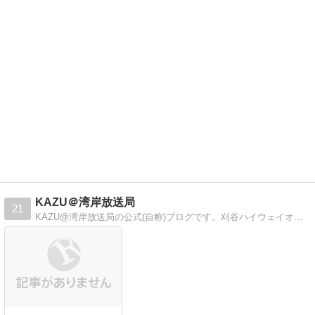
KAZU＠湾岸放送局
21
KAZU@湾岸放送局の公式(自称)ブログです。刈谷ハイウェイオアシスをメインに車のオフ会中継や、車載配信をしています。