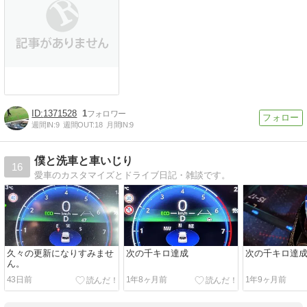
1371528
1
週間IN:
9
週間OUT:
18
月間IN:
9
僕と洗車と車いじり
16
愛車のカスタマイズとドライブ日記・雑談です。
久々の更新になりすみませ
次の千キロ達成
次の千キロ達
ん。
43日前
1年8ヶ月前
1年9ヶ月前