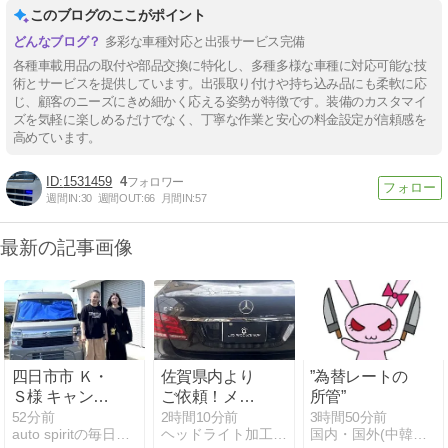
このブログのここがポイント
多彩な車種対応と出張サービス完備
各種車載用品の取付や部品交換に特化し、多種多様な車種に対応可能な技
術とサービスを提供しています。出張取り付けや持ち込み品にも柔軟に応
じ、顧客のニーズにきめ細かく応える姿勢が特徴です。装備のカスタマイ
ズを気軽に楽しめるだけでなく、丁寧な作業と安心の料金設定が信頼感を
高めています。
1531459
4
週間IN:
30
週間OUT:
66
月間IN:
57
最新の記事画像
四日市市 Ｋ・
佐賀県内より
”為替レートの
Ｓ様 キャンピ
ご依頼！メル
所管”
ングカーSpirit
セデス・ベン
52分前
2時間10分前
3時間50分前
auto spiritの毎日コツコツ日記
ヘッドライト加工テールランプ加工LED加工後期移植など
国内・国外(中韓多め)・車等 の、共有動画記事 他
Earthのご来店
ツ W212 Eク