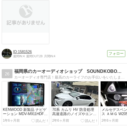
1581526
週間IN:
4
週間OUT:
28
月間IN:
4
福岡県のカーオーディオショップ SOUNDKOBO（サウン…
26
カーオーディオ専門店！最高のカーライフのお手伝いをいたします(^^)/その他車両メンテナンス、販売も行います！
KENWOOD 新製品 ナビゲ
70系 カムリ HV 防音処理
メルセデスベン
ーション MDV-M911HDF
高速道路のノイズやエンジ
ス ＡＭＧ W20
MDV-M911HDL
ン音を超低減
ターシステム
1年6ヶ月前
2年6ヶ月前
2年6ヶ月前
アップ