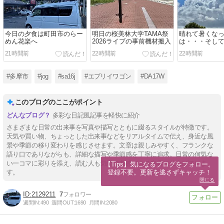
今日の夕食は町田市のらー
明日の桜美林大学TAMA祭
晴れて暑くな
めん花楽へ
2026ライブの事前機材搬入
は・・・そして
21時間前
22時間前
22時間前
#多摩市
#jog
#sa16j
#エブリイワゴン
#DA17W
このブログのここがポイント
多彩な日記風記事を軽快に紹介
さまざまな日常の出来事を写真や描写とともに綴るスタイルが特徴です。
天気や買い物、ちょっとした出来事などをリアルタイムで伝え、身近な風
景や季節の移り変わりを感じさせます。文章は親しみやすく、フランクな
語り口でありながらも、詳細な描写や季節感を丁寧に追求。日常の何気な
い一コマに彩りを添え、読む人も気軽に共感できる内容に仕上げていま
【Tips】気になるブログをフォロー。

登録不要。更新を逃さずキャッチ！
す。
閉じる
2129211
7
週間IN:
490
週間OUT:
1690
月間IN:
2080