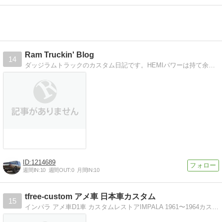
Ram Truckin' Blog
14
ダッジラムトラックのカスタム日記です。HEMIパワーは持て余し、どこに行くにもデカ過ぎて、可哀想な黒羊ちゃんのブログ
1214689
週間IN:
10
週間OUT:
0
月間IN:
10
tfree-custom アメ車 日本車カスタム
15
インパラ アメ車D1車 カスタムレストアIMPALA 1961〜1964カスタム,ドリフトマシーン制作