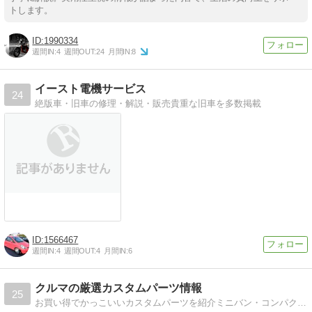
トします。
1990334
週間IN:
4
週間OUT:
24
月間IN:
8
イースト電機サービス
24
絶版車・旧車の修理・解説・販売貴重な旧車を多数掲載
1566467
週間IN:
4
週間OUT:
4
月間IN:
6
クルマの厳選カスタムパーツ情報
25
お買い得でかっこいいカスタムパーツを紹介ミニバン・コンパクトカー・軽カーの厳選カスタムパーツをご紹介！