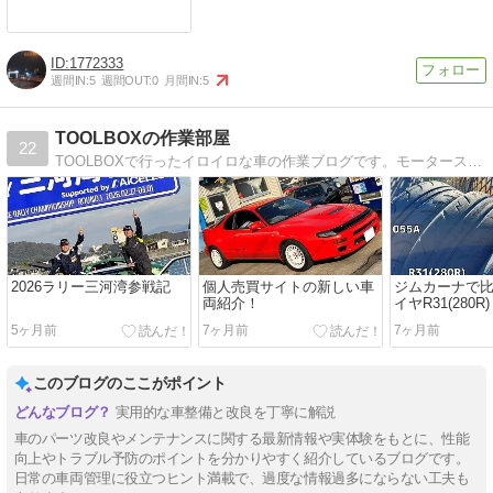
1772333
週間IN:
5
週間OUT:
0
月間IN:
5
TOOLBOXの作業部屋
22
TOOLBOXで行ったイロイロな車の作業ブログです。モータースポーツ活動も行っています！
2026ラリー三河湾参戦記
個人売買サイトの新しい車
ジムカーナで
両紹介！
イヤR31(280R
ックス055A
5ヶ月前
7ヶ月前
7ヶ月前
このブログのここがポイント
実用的な車整備と改良を丁寧に解説
車のパーツ改良やメンテナンスに関する最新情報や実体験をもとに、性能
向上やトラブル予防のポイントを分かりやすく紹介しているブログです。
日常の車両管理に役立つヒント満載で、過度な情報過多にならない工夫も