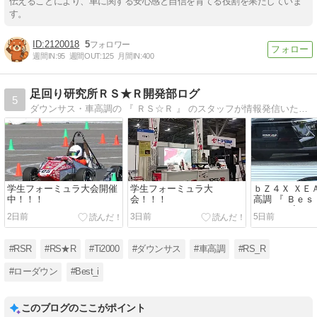
伝えることにより、車に関する安心感と自信を育てる役割を果たしていま
す。
2120018
5
週間IN:
95
週間OUT:
125
月間IN:
400
足回り研究所ＲＳ★Ｒ開発部ログ
5
ダウンサス・車高調の 『 ＲＳ☆Ｒ 』 のスタッフが情報発信いたしております♪世界初！！ 電子制御ダンパー対応の車高調キットを市販化。 「ドライブモード機能がそのまま使える」車高調 『 Ｂｅｓｔ☆ｉ Ａｃｔｉｖｅ 』 絶賛発売中！！
学生フォーミュラ大会開催
学生フォーミュラ大
ｂＺ４Ｘ ＸＥ
中！！！
会！！！
高調 『 Ｂｅｓ
ッチング完了
2日前
3日前
5日前
#RSR
#RS★R
#Ti2000
#ダウンサス
#車高調
#RS_R
#ローダウン
#Best_i
このブログのここがポイント