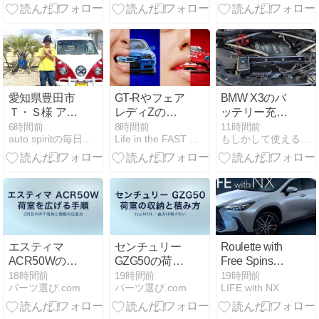
納車有難うご
ラス テールラ
ざいました！
ンプ（LED点
灯不良・不点
灯）修復修理
愛知県豊田市
GT-Rやフェア
BMW X3のバ
Ｔ・Ｓ様 アー
レディZのフ
ッテリー充電
リーのご来店
ロントグリル
｜10A充電器
6時間前
8時間前
11時間前
auto spiritの毎日コツコツ日記
Life in the FAST LANE.
もしかして使える情報集め
納車有難うご
を歯に装着？
で12.6Vまで
ざいました！
ニスモが英ジ
回復
ュエリーブラ
ンドとコラ
ボ、前代未聞
の「グリル
ズ」コレクシ
ョンを発表
エスティマ
センチュリー
Roulette with
ACR50Wの荷
GZG50の荷室
Free Spins
室収納 3列目
収納 約500Lの
USA Low
18時間前
19時間前
19時間前
パーツ選び.com
パーツ選び.com
LIFE with NX
床下格納の手
積み方
Volatility: An
順
Expert Review