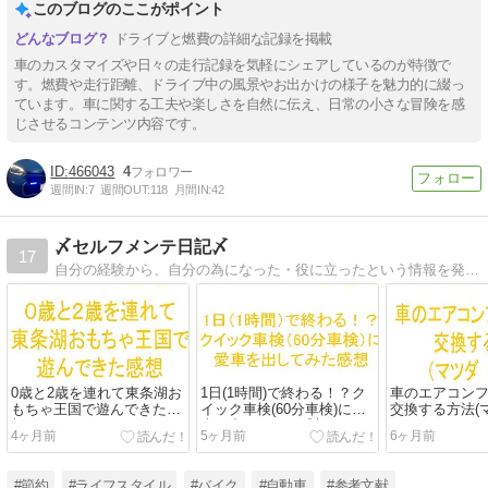
このブログのここがポイント
ドライブと燃費の詳細な記録を掲載
車のカスタマイズや日々の走行記録を気軽にシェアしているのが特徴で
す。燃費や走行距離、ドライブ中の風景やお出かけの様子を魅力的に綴っ
ています。車に関する工夫や楽しさを自然に伝え、日常の小さな冒険を感
じさせるコンテンツ内容です。
466043
4
週間IN:
7
週間OUT:
118
月間IN:
42
〆セルフメンテ日記〆
17
自分の経験から、自分の為になった・役に立ったという情報を発信していきます。
0歳と2歳を連れて東条湖お
1日(1時間)で終わる！？ク
車のエアコン
もちゃ王国で遊んできた感
イック車検(60分車検)に愛
交換する方法(マツ
想
車を出してみた感想
4ヶ月前
5ヶ月前
6ヶ月前
#節約
#ライフスタイル
#バイク
#自動車
#参考文献