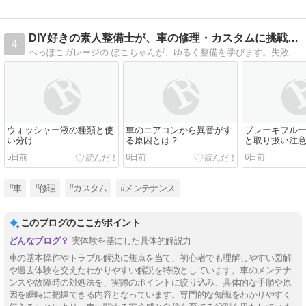
DIY好きの素人整備士が、車の修理・カスタムに挑戦中！
4
へっぽこガレージの ぽこちゃんが、ゆるく整備を学びます。失敗談も隠さずに。ぜひブログ記事内のバナーをポチッとお願いします。
ウォッシャー液の種類と使
車のエアコンから異音がす
ブレーキフル
い分け
る原因とは？
と取り扱い注
5日前
6日前
6日前
#車
#修理
#カスタム
#メンテナンス
このブログのここがポイント
実体験を基にした具体的解説力
車の基本操作やトラブル解決に焦点を当て、初心者でも理解しやすい図解
や過去体験を交えたわかりやすい解説を特徴としています。車のメンテナ
ンスや故障時の対処法を、実際のポイントに絞り込み、具体的な手順や原
因を瞬時に把握できる内容となっています。専門的な知識をわかりやすく