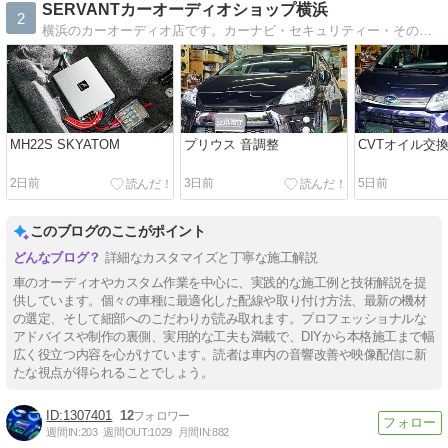
SERVANTカーオーディオショップ横浜
2
横浜のカーオーディオ店です。カーナビ・セキュリティー・その他電装品・LED・整備・板金塗装まで色々やっています。
MH22S SKYATOM
プリウス 音調整
CVTオイル交
2日前
3日前
5日前
このブログのここがポイント
詳細なカスタマイズと丁寧な施工解説
車のオーディオやカスタム作業を中心に、実践的な施工例と技術解説を提
供しています。個々の車種に最適化した配線や取り付け方法、最新の機材
の選定、そして細部へのこだわりが読み取れます。プロフェッショナルな
アドバイスや制作の裏側、実用的な工夫も満載で、DIYから本格施工まで幅
広く役立つ内容を心がけています。読者は車内の音響改善や映像配信に新
たな視点が得られることでしょう。
1307401
12
週間IN:
203
週間OUT:
1029
月間IN:
882