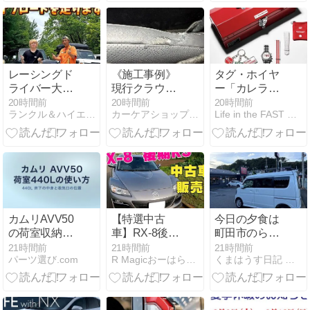
レーシングド
《施工事例》
タグ・ホイヤ
ライバー大湯
現行クラウン-
ー「カレラ×
都史樹さんラ
シート破れリ
チーム イクザ
20時間前
20時間前
20時間前
ランクル＆ハイエース専門店 ｆｌｅｘｄｒｅａｍ
カーケアショップのトータルリペア・アイテック
Life in the FAST LANE.
ンクル70でオ
ペア
ワ」が240本
フロード初挑
のみ限定にて
戦@さなげア
販売開始。デ
ドベンチャー
ィレクション
フィールド
はあのバンフ
ォード、モー
タースポーツ
の美学をまと
カムリAVV50
【特選中古
今日の夕食は
う注目の1本
の荷室収納
車】RX-8後期
町田市のらー
440Lの使い方
Type RSを紹
めん花楽へ
21時間前
21時間前
21時間前
パーツ選び.com
R Magicおーはら日記
くまはうす日記 はてなブログ版
と注意点
介する動画を
アップしまし
た