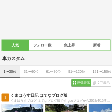
人気
フォロー数
急上昇
新着
車カスタム
1〜30位
31〜60位
61〜90位
91〜120位
121〜150位
画像表示
文字表示
くまはうす日記 はてなブログ版
1
くまはうすブログ はてなブログ版です gooブログから2025/4/19移転しました