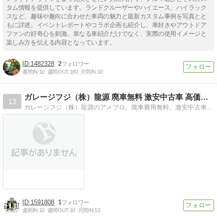
タム情報を提供しています。ランドクルーザーやハイエース、ハイラック
スなど、趣味や趣向に合わせた車両の魅力と最新カスタム事例を写真とと
もに詳述。イベントレポートやコラボ企画も紹介し、車好きやアウトドア
ファンの好奇心を刺激。単なる車紹介だけでなく、実際の使用イメージと
楽しみ方を伝える内容となっています。
1482328
2
週間IN:
10
週間OUT:
180
月間IN:
10
ガレージフジ（株）龍源 廃車無料 激安中古車 高価買取
13
ガレージフジ（株）龍源のアメブロ。廃車費用無料、激安中古車販売、高価買取、オークション代行、独自カスタム・コンプリートカー製作！全国引取りと納車OK！
1591808
1
週間IN:
10
週間OUT:
10
月間IN:
10