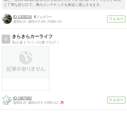
と丁寧な語り口で、車のメンテナンスを身近に感じさせます。
1329216
6
週間IN:
24
週間OUT:
256
月間IN:
132
きらきらカーライフ
8
初心者ドライバの車ブログ！
1957082
週間IN:
24
週間OUT:
8
月間IN:
112