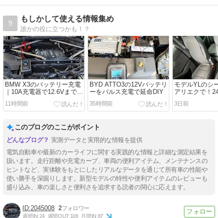
もしかして使える情報集め
9
誰かの役に立つかも！？
BMW X3のバッテリー充電
BYD ATTO3の12Vバッテリ
モデルYLのシ
｜10A充電器で12.6Vまで回
ーをパルス充電で延命DIY
アリエクで！24,
復
か月の実感
11時間前
35時間前
3日前
このブログのここがポイント
実測データと実用的な情報を提供
電気自動車や最新のカーライフに関する実践的な情報と詳細な測定結果を
扱います。走行距離や充電カーブ、車両の便利アイテム、メンテナンスの
ヒントなど、実体験をもとにしたリアルなデータを通じて所有車の性能や
使い勝手を深掘りします。新型モデルの特性や便利アイテムのレビューも
盛り込み、車の楽しさと便利さを追求する読者の関心に応えます。
2045008
2
週間IN:
24
週間OUT:
108
月間IN:
87