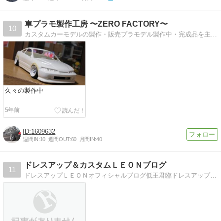
車プラモ製作工房 〜ZERO FACTORY〜
10
カスタムカーモデルの製作・販売プラモデル製作中・完成品を主にアップしております
久々の製作中
5年前
1609632
週間IN:
10
週間OUT:
60
月間IN:
40
ドレスアップ＆カスタムＬＥＯＮブログ
11
ドレスアップＬＥＯＮオフィシャルブログ低王君臨ドレスアップ＆カスタム（スズキ、ダイハツ、スバル他）商品開発のことなど