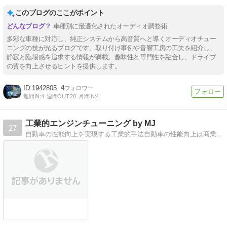
このブログのここがポイント
車種別に最適化されたオーディオ調整術
多彩な車種に対応し、純正システムから高音質へと導くオーディオチュー
ニングの技が光るブログです。取り付け事例や音響工房の工夫を紹介し、
静寂と臨場感を追求する情報が満載。趣味性と専門性を融合し、ドライブ
の質を向上させるヒントを提供します。
1942805
4
週間IN:
4
週間OUT:
20
月間IN:
4
工業的エンジンチューニング by MJ
27
自動車の性能向上を実現する工業的手法自動車の性能向上は商業やオカルトではなく工業的手法によって実現します