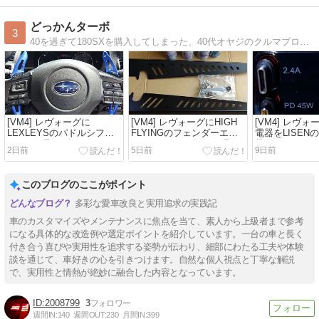
どっかんターボ
3
40を過ぎて180SXを購入してしまった、40代オヤジのクルマブログです。
[VM4] レヴォーグに
[VM4] レヴォーグにHIGH
[VM4] レヴ
LEXLEYSのパドルシフト
FLYINGのフェンダーエア
電器をLISENの
カバーを取り付けてみた！
アウトレットダクトを取り
替えてみた！
2日前
5日前
9日前
付けてみた！
このブログのここがポイント
多彩な愛車改良と実用追求の実践記
車のカスタマイズやメンテナンスに焦点を当て、素人から上級者まで参考
になる具体的な改造例や選定ポイントを紹介しています。一台の車と長く
付き合う喜びや実用性を追求する姿勢が伝わり、細部にわたる工夫や体験
談を通じて、車好きの心を引きつけます。自然な個人視点と丁寧な解説
で、実用性と情熱が絶妙に融合した内容となっています。
2008799
3
週間IN:
140
週間OUT:
230
月間IN:
399