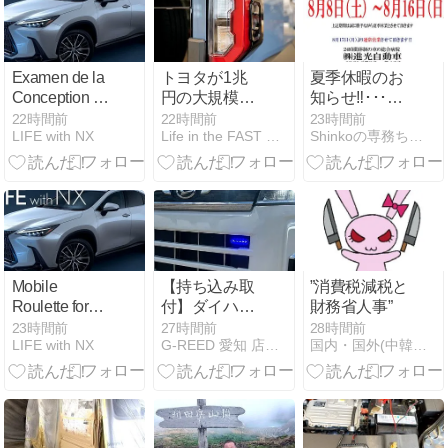
Examen de la
トヨタが1兆
夏季休暇のお
Conception et
円の大規模自
知らせ‼･･･の
de l’Utilisabilité
社株買いを発
巻き☆
22時間前
22時間前
23時間前
LIFE with NX
Life in the FAST LANE.
Shinkoの専務ちゃんのブログ
du Site Web
表。2027年3
VipLuck
月期Q1決算で
Casino
見えた「強靭
な稼ぐ力」と
「株主への還
元」、そして
今後の「成長
投資」とは
Mobile
【持ち込み取
”消費税減税と
Roulette for
付】ダイハツ
財務省人事”
Android UK
ハイゼットカ
23時間前
27時間前
28時間前
LIFE with NX
G-REED 愛知 店長ブログ
国内・国外(中韓多め)・車等 の、共有動画記事 他
Fast:
ーゴ マーカー
Everything
ランプ取付で
You Need to
す！GrgoV2は
Know
ｺﾐｺﾐ11万