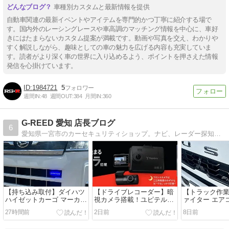
車種別カスタムと最新情報を提供
自動車関連の最新イベントやアイテムを専門的かつ丁寧に紹介する場で
す。国内外のレーシングレースや車高調のマッチング情報を中心に、車好
きにはたまらないカスタム提案が満載です。動画や写真を交え、わかりや
すく解説しながら、趣味としての車の魅力を広げる内容も充実していま
す。読者がより深く車の世界に入り込めるよう、ポイントを押さえた情報
発信を心掛けています。
1984721
5
週間IN:
48
週間OUT:
384
月間IN:
360
G-REED 愛知 店長ブログ
6
愛知県一宮市のカーセキュリティショップ。ナビ、レーダー探知機、ドライブレコーダー、各種電装品とシートカバー、ウィンドフィルムの取付もお任せ下さい。
【持ち込み取付】ダイハツ
【ドライブレコーダー】暗
【トラック作
ハイゼットカーゴ マーカー
視カメラ搭載！ユピテル
ァイター エア
ランプ取付です！GrgoV2は
ZNV-80 発売中です！！
ーターの交換
27時間前
2日前
8日前
ｺﾐｺﾐ11万