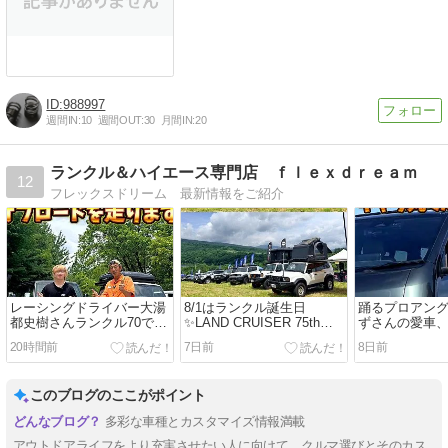
988997
週間IN:
10
週間OUT:
30
月間IN:
20
ランクル＆ハイエース専門店 ｆｌｅｘｄｒｅａｍ
12
フレックスドリーム 最新情報をご紹介
レーシングドライバー大湯
8/1はランクル誕生日
踊るプロアン
都史樹さんランクル70でオ
✨LAND CRUISER 75th
ずさんの愛車
フロード初挑戦@さなげア
ANNIVERSARY DAY出展
バン『キャラ
20時間前
7日前
8日前
ドベンチャーフィールド
中
介！釣り、ダ
このブログのここがポイント
多彩な車種とカスタマイズ情報満載
アウトドアライフをより充実させたい人に向けて、クルマ選びとそのカス