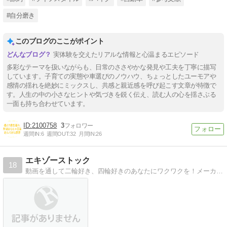
#自分磨き
このブログのここがポイント
実体験を交えたリアルな情報と心温まるエピソード
多彩なテーマを扱いながらも、日常のささやかな発見や工夫を丁寧に描写
しています。子育ての実態や車選びのノウハウ、ちょっとしたユーモアや
感情の揺れを絶妙にミックスし、共感と親近感を呼び起こす文章が特徴で
す。人生の中の小さなヒントや気づきを鋭く伝え、読む人の心を揺さぶる
一面も持ち合わせています。
2100758
3
週間IN:
6
週間OUT:
32
月間IN:
26
エキゾーストック
18
動画を通して二輪好き、四輪好きのあなたにワクワクを！メーカー系列の整備工場で働いていた経験談を交えながらお届けします。