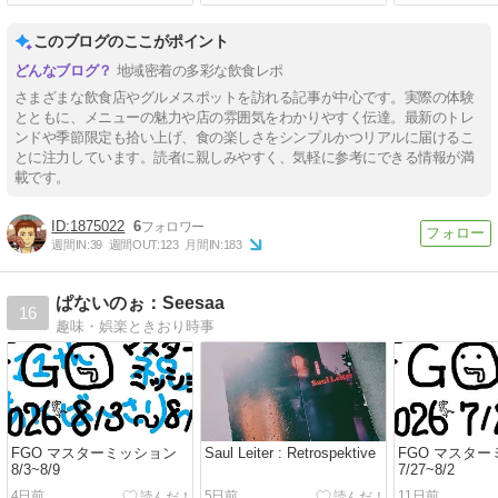
このブログのここがポイント
地域密着の多彩な飲食レポ
さまざまな飲食店やグルメスポットを訪れる記事が中心です。実際の体験
とともに、メニューの魅力や店の雰囲気をわかりやすく伝達。最新のトレ
ンドや季節限定も拾い上げ、食の楽しさをシンプルかつリアルに届けるこ
とに注力しています。読者に親しみやすく、気軽に参考にできる情報が満
載です。
1875022
6
週間IN:
39
週間OUT:
123
月間IN:
183
ぱないのぉ：Seesaa
16
趣味・娯楽ときおり時事
FGO マスターミッション
Saul Leiter : Retrospektive
FGO マスタ
8/3~8/9
7/27~8/2
4日前
5日前
11日前