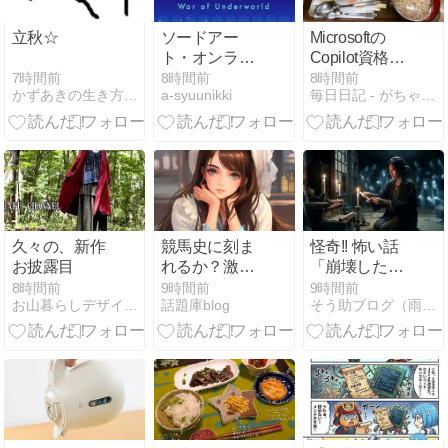
Loopへのパラ
ダイムシフト
立秋☆
ソードアー
Microsoftの
ト・オンライ
Copilot資格
ンアリシゼー
AB-730の学習
7時間前
8時間前
8時間前
かずあきの生き方不器用な そんな男の日常☆
a-syuunikki
毎日日記 - がちゃんが気になった話題を書き散らす
ションWar of
に取り組む
Underworld
久々の、新作
競馬史に刻ま
怪奇!! 怖い話
お披露目
れるか？激戦
「崩壊した村
必至のエルム
へ続く道」
8時間前
9時間前
9時間前
お山暮らしデザイナーSAYO時間
話題庫blog
そう助ブログ（雨にも負けず想うこと）
ステークス
2026