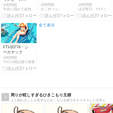
30代女性の"褒
15時間前
18時間前
14時間前
おこめつぶ。
ほぼ毎日、やけっぱち君
市井に隠れて徒然なる日記
められコー
デ"を叶える理
由
全て表示
FTI-00774・シ
ーカヤック
19時間前
TKCの雑記綴り部屋
周りが眩しすぎるひきこもり主婦
7
人と関わることが苦手なひきこもり主婦ですキラキラした日常とは対照的な日常ブログですが、気持ちの箸休めに読んでいただければ嬉しいです♪