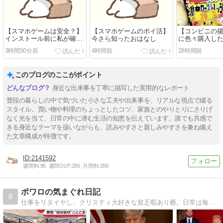
【スマホゲームは安全？】
【スマホゲームのポイ活】
【コンビニの
インストール前に私が確認
今さら知ったおはなし
に色々購入し
してること
3時間50分前
4時間前
28時間前
このブログのここがポイント
身近な出来事を丁寧に描写した実用的なレポート
普段の暮らしの中で気づいた小さな工夫や出来事を、リアルな視点で綴る
スタイル。買い物や料理のちょっとしたコツ、家族とのやりとりにさりげ
なく光を当て、日常の中に潜む生活の知恵を伝えています。誰でも共感で
きる身近なテーマを扱いながらも、読みやすさと親しみやすさを兼ね備え
た文章構成が特徴です。
2141592
週間IN:
95
週間OUT:
280
月間IN:
200
ポワロの気まぐれ日記
8
仕事をリタイヤし、クリスティ大好きな貧乏暇あり爺。日常は毎日5Km程度の散歩と、時々ガーデニング。 糖尿持ちだからふた月に一度は病院通い。気まぐれに、日ごろ感じたことや気付いたことを私の部屋から発信しています。ちなみに丑年です。