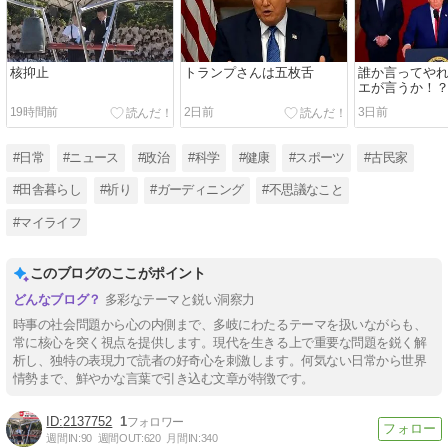
核抑止
トランプさんは五枚舌
誰か言ってや
エが言うか！
19時間前
2日前
3日前
#日常
#ニュース
#政治
#科学
#健康
#スポーツ
#古民家
#田舎暮らし
#祈り
#ガーディニング
#不思議なこと
#マイライフ
このブログのここがポイント
多彩なテーマと鋭い洞察力
時事の社会問題から心の内側まで、多岐にわたるテーマを扱いながらも、
常に核心を突く視点を提供します。現代を生きる上で重要な問題を鋭く解
析し、独特の表現力で読者の好奇心を刺激します。何気ない日常から世界
情勢まで、鮮やかな言葉で引き込む文章が特徴です。
2137752
1
週間IN:
90
週間OUT:
620
月間IN:
340