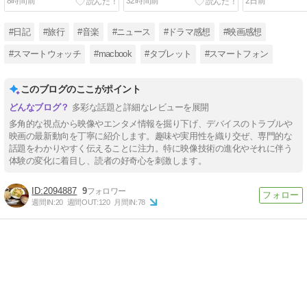
8時間前
32時間前
2日前
#日記
#旅行
#音楽
#ニュース
#ドラマ感想
#映画感想
#スマートウォッチ
#macbook
#タブレット
#スマートフォン
このブログのここがポイント
多彩な話題と詳細なレビューを展開
多角的な視点から映像やエンタメ情報を掘り下げ、デバイスのトラブルや
映画の最新動向を丁寧に紹介します。趣味や実用性を織り交ぜ、専門的な
話題をわかりやすく伝えることに注力。特に映像技術の進化やそれに伴う
体験の変化に着目し、読者の好奇心を刺激します。
2094887
9
週間IN:
20
週間OUT:
120
月間IN:
78