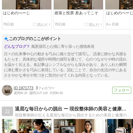
はじめのぺーじ
政策と投票 差あってこそ
はじめのぺー
79日前
79日前
6ヶ月前
このブログのここがポイント
風景描写と心情に寄り添った感情表現
日々の出来事や心の動きを巧みに織り交ぜて描写し、読者に静かな共感を
もたらす。具体的な場所や時間の描写を通じて、心のつながりや時の流れ
を温かく伝える。各記事はシンプルながらも深みがあり、ありふれた瞬間
に潜む豊かさを巧みに表現している。読むことで、自分の生活の中にある
ささやかな幸せや気づきに気付かせてくれる内容となっている。
1971773
3
週間IN:
20
週間OUT:
130
月間IN:
60
退屈な毎日からの脱出 ー 現役整体師の美容と健康の知恵
22
現役整体師が伝える退屈な毎日から脱出するための美容と健康の知恵。気づき、体験、話題を掲載！