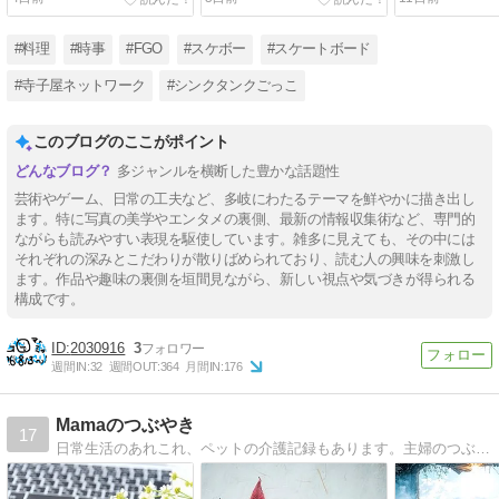
#料理
#時事
#FGO
#スケボー
#スケートボード
#寺子屋ネットワーク
#シンクタンクごっこ
このブログのここがポイント
多ジャンルを横断した豊かな話題性
芸術やゲーム、日常の工夫など、多岐にわたるテーマを鮮やかに描き出し
ます。特に写真の美学やエンタメの裏側、最新の情報収集術など、専門的
ながらも読みやすい表現を駆使しています。雑多に見えても、その中には
それぞれの深みとこだわりが散りばめられており、読む人の興味を刺激し
ます。作品や趣味の裏側を垣間見ながら、新しい視点や気づきが得られる
構成です。
2030916
3
週間IN:
32
週間OUT:
364
月間IN:
176
Mamaのつぶやき
17
日常生活のあれこれ、ペットの介護記録もあります。主婦のつぶやきです。