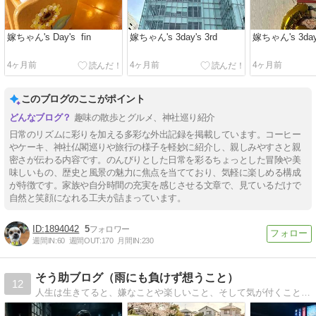
嫁ちゃん's Day's fin
嫁ちゃん's 3day's 3rd
嫁ちゃん's 3day'
4ヶ月前
4ヶ月前
4ヶ月前
このブログのここがポイント
趣味の散歩とグルメ、神社巡り紹介
日常のリズムに彩りを加える多彩な外出記録を掲載しています。コーヒー
やケーキ、神社仏閣巡りや旅行の様子を軽妙に紹介し、親しみやすさと親
密さが伝わる内容です。のんびりとした日常を彩るちょっとした冒険や美
味しいもの、歴史と風景の魅力に焦点を当てており、気軽に楽しめる構成
が特徴です。家族や自分時間の充実を感じさせる文章で、見ているだけで
自然と笑顔になれる工夫が詰まっています。
1894042
5
週間IN:
60
週間OUT:
170
月間IN:
230
そう助ブログ（雨にも負けず想うこと）
12
人生は生きてると、嫌なことや楽しいこと、そして気が付くこと、色々とあるでしょう。タイトルは宮沢賢治の「雨ニモマケズ」から引用してます。日常の気になる事を描いていきます。Welcome , ようこそ(´ﾟωﾟ｀)