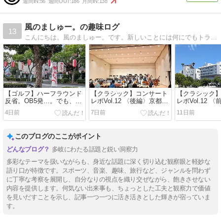
週間IN:
56
週間OUT:
186
月間IN:
138
風のましゅー。の趣味ログ
13
こんにちは。風のましゅー。です。新しいことには何にでもトライし、一生付き合えるのか？と思った事柄を趣味へと昇華させています。まあ、海外のカジノで豪遊…なんかは出来ませんけどね。
【ゴルフ】ハーフラウンド
【クラシック】コンサート
【クラシック
反省。OB5発…。でも、一
レポVol.12 〈後編〉京都市
レポVol.12 
番の災難は帰り道だった。
交響楽団を聴きに徳島へ チ
交響楽団を聴
4日前
7日前
11日前
ャイコフスキー４番と沖澤
のどか
このブログのここがポイント
多岐にわたる話題と鋭い洞察力
多彩なテーマを扱いながらも、身近な話題に深く切り込む観察眼と軽妙な
語り口が特徴です。スポーツ、音楽、趣味、旅行など、ジャンルを問わず
に丁寧な考察を展開し、自分なりの視点を織り交ぜながら、飽きさせない
内容を提供します。何気ない出来事も、ちょっとした工夫と観察力で価値
を見いだすことを示し、記事一つ一つに活き活きとした輝きが宿っていま
す。