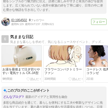
動をシンプルかつ魅力的に伝え、読者に親しみやすさと発見の喜びを提供
します。広く知られていない名所や家族の絆を丁寧に綴り、日常の中に潜
む豊かな物語を引き出しています。
1954502
8
週間IN:
129
週間OUT:
237
月間IN:
621
気ままな日記
6
気ままな暮らしを求めて、気になるニュースやイベント、グッズの情報などを集めています。
お湯を最後まで注ぎ切りや
フラワーコンパクトミラー
コードレス 低
すい 電気ケトル CK-JA型
ファン
コランゼ
9時間前
33時間前
2日前
このブログのここがポイント
最新のアイデアと実用性を融合
多彩な商品紹介を通じて、暮らしを便利にする工夫や斬新なデザインに焦
点を当てています。夏の暑さ対策や快適な生活環境を追求しつつも、日常