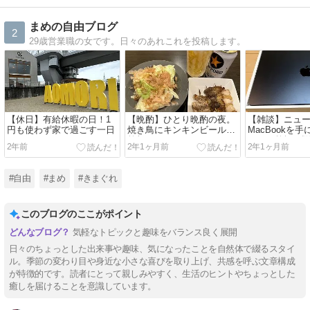
まめの自由ブログ
2
29歳営業職の女です。日々のあれこれを投稿します。
【休日】有給休暇の日！1
【晩酌】ひとり晩酌の夜。
【雑談】ニュ
円も使わず家で過ごす一日
焼き鳥にキンキンビールで
MacBookを
乾杯！
よ！〜乾燥に
2年前
2年1ヶ月前
2年1ヶ月前
#自由
#まめ
#きまぐれ
このブログのここがポイント
気軽なトピックと趣味をバランス良く展開
日々のちょっとした出来事や趣味、気になったことを自然体で綴るスタイ
ル。季節の変わり目や身近な小さな喜びを取り上げ、共感を呼ぶ文章構成
が特徴的です。読者にとって親しみやすく、生活のヒントやちょっとした
癒しを届けることを意識しています。