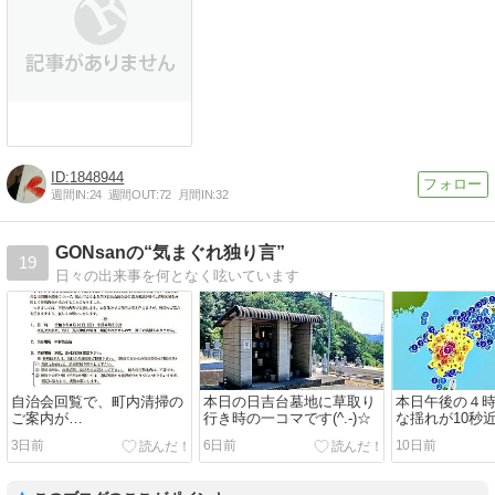
1848944
週間IN:
24
週間OUT:
72
月間IN:
32
GONsanの“気まぐれ独り言”
19
日々の出来事を何となく呟いています
自治会回覧で、町内清掃の
本日の日吉台墓地に草取り
本日午後の４
ご案内が…
行き時の一コマです(^.-)☆
な揺れが10秒
味な気持ちに(^-
3日前
6日前
10日前