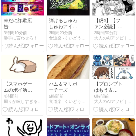
未だに詐欺広
弾けるしゅわ
【虎e】【フ
告
しゅわアイス
ァン必読】ラ
バー エナジー
イバル球団で
3時間10分前
3時間20分前
3時間50分前
勝手に言わせろ！
食道楽 -くいどうらく-
大人のAIアソビ | AI遊びで未来を学ぶ、楽しむ実験室
ドリンク
も関係ない！
プロ野球選手
や家族への
SNS誹謗中
傷・脅迫問題
に居酒屋虎e
メンバーが物
申す「熱い応
【スマホゲー
ハム＆マリボ
【プロンプト
援と誹謗中傷
ムのポイ活】
ーチーズ
はもう古
はまったく別
今さら知った
い？】話題の
4時間前
5時間前
6時間前
物や！」
周りが眩しすぎるひきこもり主婦
食道楽 -くいどうらく-
大人のAIアソビ | AI遊びで未来を学ぶ、楽しむ実験室
おはなし
「ループエン
ジニアリン
グ」とは！
Human in the
Loopから
Human on the