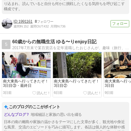
り込まれ、読んでいると自分も何かに挑戦したくなる気持ちを呼び起こす
構成です。
1991161
8
週間IN:
152
週間OUT:
432
月間IN:
736
60歳からの無職生活 ゆる〜りenjoy日記
5
2017年7月末で某百貨店を定年退職したおじさんが、趣味（旅行、温泉、釣り、音楽、カメラ）の話や毎日の無職生活を綴ります。
南大東島へ行ってきたぞ！
南大東島へ行ってきたぞ！
南大東島へ行
3日目③・最終日
3日目②
3日目
3日前
6日前
9日前
このブログのここがポイント
地域秘話と家族の思い出を綴る
日本の南の離島や家族の温かさをテーマにした文章が多く、観光地や身近
な風景、交流のエピソードを巧みに描写します。各話は個人的な体験や感