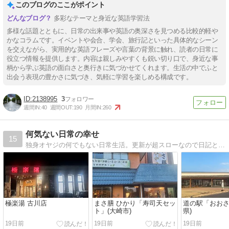
このブログのここがポイント
多彩なテーマと身近な英語学習法
多様な話題とともに、日常の出来事や英語の奥深さを見つめる比較的軽や
かなコラムです。イベントや会合、学会、旅行記といった具体的なシーン
を交えながら、実用的な英語フレーズや言葉の背景に触れ、読者の日常に
役立つ情報を提供します。内容は親しみやすくも鋭い切り口で、身近な事
柄から学ぶ英語の面白さと奥行きに気づかせてくれます。生活の中でふと
出会う表現の豊かさに気づき、気軽に学習を楽しめる構成です。
2138995
3
週間IN:
40
週間OUT:
190
月間IN:
260
何気ない日常の幸せ
15
独身オヤジの何でもない日常生活。更新が超スローなので日記と言うより記録化してます(^_^;)
極楽湯 古川店
まさ膳 ひかり「寿司天セッ
道の駅「おおさ
ト」(大崎市)
県)
19日前
19日前
19日前