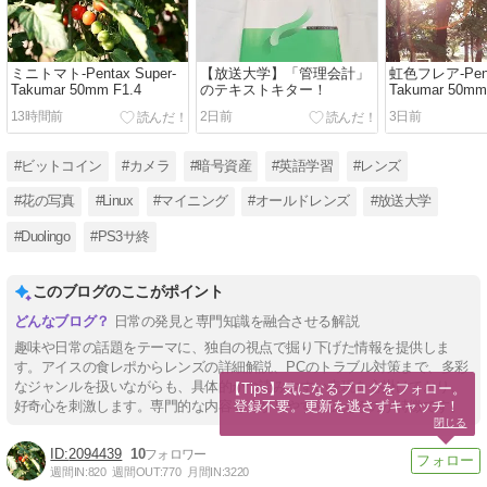
ミニトマト-Pentax Super-
【放送大学】「管理会計」
虹色フレア-Penta
Takumar 50mm F1.4
のテキストキター！
Takumar 50mm
13時間前
2日前
3日前
#ビットコイン
#カメラ
#暗号資産
#英語学習
#レンズ
#花の写真
#Linux
#マイニング
#オールドレンズ
#放送大学
#Duolingo
#PS3サ終
このブログのここがポイント
日常の発見と専門知識を融合させる解説
趣味や日常の話題をテーマに、独自の視点で掘り下げた情報を提供しま
す。アイスの食レポからレンズの詳細解説、PCのトラブル対策まで、多彩
なジャンルを扱いながらも、具体的かつ読みやすい表現を心掛けており、
【Tips】気になるブログをフォロー。

登録不要。更新を逃さずキャッチ！
好奇心を刺激します。専門的な内容を分かりやすく伝えるのが特徴です。
閉じる
2094439
10
週間IN:
820
週間OUT:
770
月間IN:
3220