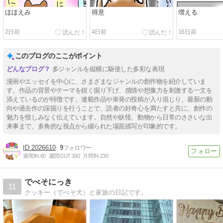
ほほえみ
得意
増える
2日前
4日前
16日前
このブログのここがポイント
多ジャンルを縦横に駆使した多彩な表現
漫画やエッセイを中心に、さまざまなジャンルの創作物を紹介していま
す。作品の背景やテーマを鋭く掘り下げ、感情や想像力を刺激する一文を
添えているのが特徴です。連載作品や単発の投稿が入り混じり、最新の動
向や過去作の深掘りを行うことで、読者の好奇心を満たすと共に、創作の
魅力を惜しみなく伝えています。自然や妖怪、動物から日常のささいな出
来事まで、多角的な視点から綴られた場面描写が印象的です。
2026610
9
週間IN:
60
週間OUT:
180
月間IN:
230
でべそにっき
11
クッキー（でべそ犬）と家族の日記です。