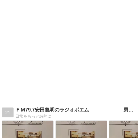
ＦＭ79.7安田義明のラジオポエム 男のつぶやき
21
日常をもっと詩的に