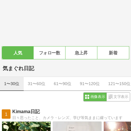
人気
フォロー数
急上昇
新着
気まぐれ日記
1〜30位
31〜60位
61〜90位
91〜120位
121〜150位
画像表示
文字表示
Kimama日記
1
日々思ったこと、カメラ・レンズ、学び等気ままに綴っています