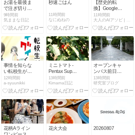
お湯を最後ま
秒速ごはん
【歴史的転
で注ぎ切りや
換】Google
すい 電気ケト
DeepMindが
11時間前
9時間前
11時間前
なにぬねの
気ままな日記
大人のAIアソビ | AI遊びで未来を学ぶ、楽しむ実験室
ル CK-JA型
組織再編！ハ
サビスCEO退
任の真相と
Gemini爆速化
の未来
事情を知らな
ミニトマト-
オープンキャ
い転校生がグ
Pentax Super-
ンパス前日準
イグイくる。
Takumar
備
12時間前
13時間前
13時間前
a-syuunikki
Kimama日記
研究室ブログ
50mm F1.4
花柄Aライン
花火大会
20260807
ワンピースが