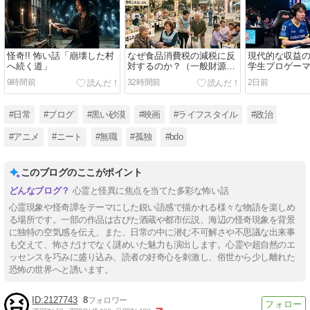
怪奇!! 怖い話「崩壊した村
なぜ食品消費税の減税に反
現代的な収益
へ続く道」
対するのか？（一般財源問
学生プロゲー
題、インボイス問題）【国
9時間前
32時間前
2日前
内】
#日常
#ブログ
#黒い砂漠
#映画
#ライフスタイル
#政治
#アニメ
#ニート
#無職
#孤独
#bdo
このブログのここがポイント
心霊と怪異に焦点を当てた多彩な怖い話
心霊現象や怪奇譚をテーマにした鋭い語感で描かれる様々な物語を楽しめ
る場所です。一部の作品は古びた酒蔵や都市伝説、海辺の怪奇現象を背景
に独特の空気感を伝え、また、日常の中に潜む不可解さや不思議な出来事
も交えて、怖さだけでなく謎めいた魅力も演出します。心霊や超自然のエ
ッセンスを巧みに盛り込み、読者の好奇心を刺激し、俗世から少し離れた
恐怖の世界へと誘います。
2127743
8