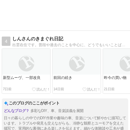
しんさんのきまぐれ日記
4
出雲在住です。普段や過去のことを中心に、どうでもいいことばかりいろいろ書いています。
新型ムーヴ、一部改良
前回の続き
昨今の買い物
7日前
14日前
21日前
このブログのここがポイント
多彩なDIY、車、音楽談義を展開
日々の暮らしの中でのDIY作業や趣味の車、音楽について鮮やかに描写して
います。トラブルや発見も交えながらも、冷静な観察とユーモアを交えた
描写で、実用的な裏側にある楽しさを伝えます。細かな体験談や工夫が盛