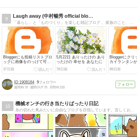
Laugh away (中村暢秀 official blo…
9
「暮らし」と「ものづくり」を楽しむ雑記ブログ 。家族のこと、時々Bloggerカスタマイズ、のんびり綴っています。
Bloggerにも投稿リストブロ
5月22日 ありったけの あり
Bloggerに
ックに画像をのっけて可愛
ったけの 幸せを あなたに
カイランタン
く装飾した
ェクトに変え
37日前
78日前
89日前
1908184
9
週間IN:
70
週間OUT:
75
月間IN:
320
機械オンチの行き当たりばったり日記
10
糸の切れた凧みたいに自由なブログを目指しています。宜しくお願いします！ 昆虫・生き物の写真やイラストの投稿、好きなマンガの紹介やゲーム記・日記などなんでもありです。