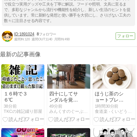
で役立つ実用グッズや工夫を丁寧に解説。フードや照明、文具に至るま
で、多彩なジャンルから流行や機能性を紹介し、新しい生活のヒントを提
供しています。常に新鮮な発想と使い勝手を大切にし、さりげない工夫の
数々に注目させる内容です。
1891024
8
週間IN:
120
週間OUT:
1140
月間IN:
490
最新の記事画像
１６時で３
四十にしてサ
ほうじ茶のシ
６℃
ンダルを覚え
ョートブレッ
る
ド
38分前
49分前
1時間30分前
TKCの雑記綴り部屋
みんくすのぐーぶろ。
食道楽 -くいどうらく-