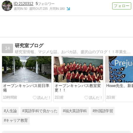
2120312
5
週間IN:
50
週間OUT:
235
月間IN:
180
研究室ブログ
14
研究室情報、マジメな話、おバカ話、盛沢山のブログ！！卒業生のお話多し！！
オープンキャンパス前日準
オープンキャンパス教室変
Howe先生、
備
更！！
13時間前
2日前
2日前
#人生論
#英語学科で良かった
#福大英語学科
#外国語学習
#キャリア教育