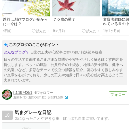
以前は創作ブログが多かっ
７０歳の壁？
変質者教師に
た～今は？
れている世の
4日前
9ヶ月前
1年1ヶ月前
このブログのここがポイント
日常の工夫や心配事に寄り添い解決策を提案
日々の生活で直面するさまざまな疑問や不安をやさしく解きほぐす内容を
提供します。ペットの世話、公共料金の手続き、地域の安全情報、健康へ
の気遣いなど、多彩なテーマで役立つ情報を紹介。読みやすく親しみやす
い文章を心がけており、少しの工夫や知識で日々の安心感が高まるよう工
夫されています。
1974251
6
週間IN:
30
週間OUT:
120
月間IN:
160
気まグレーな日記
18
気になったことや好きな事、ぼちぼち自由に書いてます。