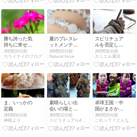
セミナー
2026」開催決
定！
勝ち誇った気
夏のブレスレ
スピリチュア
持ちに幸せを
ットメンテナ
ルを否定して
感じている
ンス
いる人たちの
2時間20分前
2時間20分前
2時間30分前
カライナイのブログ
Natural force
カミエル通信
「本当の意
図」をリーデ
ィングしてみ
た話
ま、いっかの
素晴らしい出
卓球王国・中
定義
会いの場とな
国がまさか
りました。
の“全滅”「脆
2時間50分前
3時間10分前
3時間20分前
神様より
スピリチュアル4コマ漫画「幸せになりたいあなたへ綴る」
これって？どんなん！野狐禅 takecyan10
「パワースト
さが明らか
ーン販売会」
に…」～【菩
大成功！
薩、天使とな