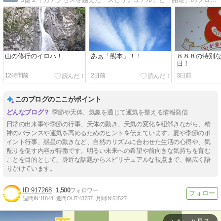
山の修行のイロハ！
あぁ「熊本」！！
８８８の特別
日！
12時間前
2日前
3日前
このブログのここがポイント
季節や天体、気象を通じて運気を整える情報発信
日常の出来事や季節の行事、天体の動き、天気の変化を紐解きながら、精
神のバランスや運気を高めるためのヒントを伝えています。夏や季節のポ
イント行事、惑星の動きなど、自然のリズムに合わせた生活の心得や、気
配りを促す内容が特徴です。明るい未来への希望や前向きな気持ちを育む
ことを目的として、身近な話題からスピリチュアルな視点まで、幅広く語
りかけています。
917268
1,500
週間IN:
11844
週間OUT:
43757
月間IN:
51527