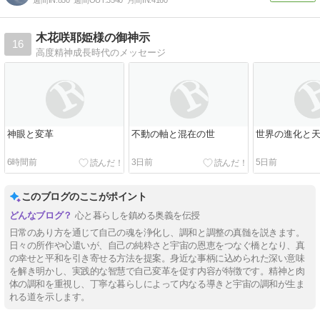
木花咲耶姫様の御神示
16
高度精神成長時代のメッセージ
神眼と変革
不動の軸と混在の世
世界の進化と
6時間前
3日前
5日前
このブログのここがポイント
心と暮らしを鎮める奥義を伝授
日常のあり方を通じて自己の魂を浄化し、調和と調整の真髄を説きます。
日々の所作や心遣いが、自己の純粋さと宇宙の恩恵をつなぐ橋となり、真
の幸せと平和を引き寄せる方法を提案。身近な事柄に込められた深い意味
を解き明かし、実践的な智慧で自己変革を促す内容が特徴です。精神と肉
体の調和を重視し、丁寧な暮らしによって内なる導きと宇宙の調和が生ま
れる道を示します。