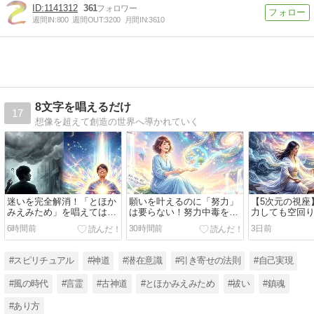
1141312
361
週間IN:
800
週間OUT:
3200
月間IN:
3610
8文字を唱えるだけ
17
想像を超えて創造の世界へ導かれていく
迷いを完全解消！「とほか
願いを叶えるのに「努力」
【5次元の視座
みえみため」を唱えてはい
は要らない！努力中毒を脱
力しても空回
けない場所の真実と、5次
ぎ捨て安堵感から軽やかに
うのか？魂の
6時間前
30時間前
3日前
元の視座
現実をクリエイトする秘訣
命をひらく現
#スピリチュアル
#神道
#潜在意識
#引き寄せの法則
#自己実現
#風の時代
#言霊
#古神道
#とほかみえみため
#祓い
#鎮魂
#あり方