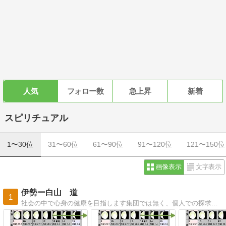
人気
フォロー数
急上昇
新着
スピリチュアル
1〜30位
31〜60位
61〜90位
91〜120位
121〜150位
画像表示
文字表示
伊勢ー白山 道
1
社会の中で心身の健康を目指します集団では無く、個人での探求を目指します