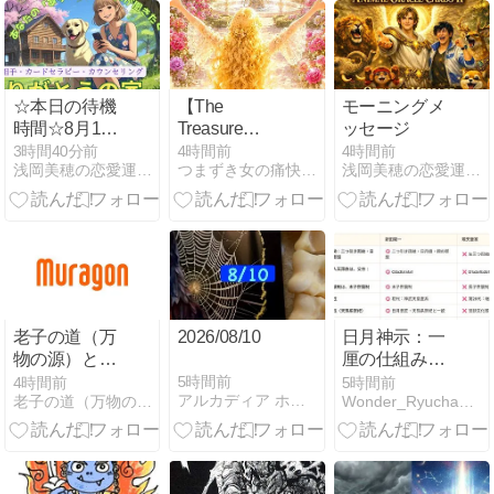
れ】
☆本日の待機
【The
モーニングメ
時間☆8月10
Treasure
ッセージ
日
Within
3時間40分前
4時間前
4時間前
浅岡美穂の恋愛運UPしま専科 Be happy tog…
つまずき女の痛快！逆転ホームラン劇！宇咲愛アシュタール
浅岡美穂の恋愛運UPしま専科 Be happy tog…
Journey】今日
の宝物探しの
旅はお休みし
ない？
老子の道（万
2026/08/10
日月神示：一
物の源）と徳
厘の仕組みを
第７７章 天の
綺麗にまとめ
5時間前
4時間前
5時間前
アルカディア ホリスティック ヒーリング
老子の道（万物の源）と徳 ＝大本神諭の一輪＋日月神示の神一厘
Wonder_Ryuchanの大人の日記
道は、それ猶
直した理由
(な)お弓を張
るがごときか
～ 老子の道
（万物の源）