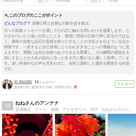
1時間20分前
24時間前
2日前
むことが大切だ
立ち止まっていないで黙っ
く身を引くこ
て流れのまま進んで行って
命的な傷を負
ごらん
徹するのがお
このブログのここがポイント
深層心理と自然な行動を促す観点
日々の気脈メッセージを通じて心の芯に触れる問いかけを提案します。心
がざわついたり迷いが生じたとき、無理に理屈や計画で押し切るのではな
く、身体の自然な反応や直感を頼りにすることの大切さを伝えている点が
特徴です。一見すると自己啓発にとらわれすぎることへの警鐘のように見
えますが、実際には自分自身のありのままを尊重し、その瞬間の感覚を大
切にすることが人生の流れに沿った生き方に繋がると優しく指導していま
す。深い内省や心の声を見失わずに、自然と調和した選択を重視する内容
です。
850285
74
週間IN:
530
週間OUT:
1940
月間IN:
2720
ねねさんのアンテナ
19
霊視鑑定、アート、漫画、アクセサリー。3/17「ねねさんのスピ生活3」発売予定。