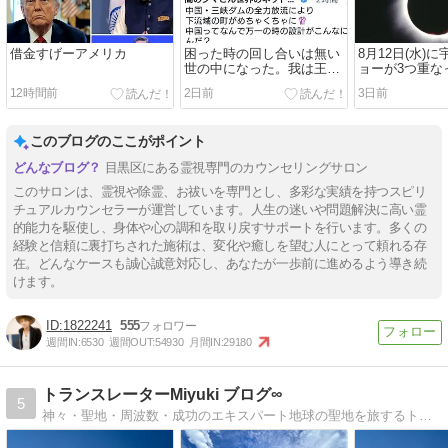
借金すげーアメリカ
困った時の回し合いは無い
8月12日(水)
世の中になった。我は王子
ョーが3つ重な
推し
る。神は世界
12時間前
2日前
3日前
をする。
このブログのここがポイント
目黒区にある霊視専門のカウンセリングサロン
このサロンは、霊視や除霊、お祓いを専門とし、多彩な実績を持つスピリ
チュアルカウンセラーが運営しています。人生の迷いや問題解決に高い霊
的能力を駆使し、身体や心の調和を取り戻すサポートを行います。多くの
経験と信頼に裏打ちされた施術は、変化や癒しを望む人にとって頼れる存
在。どんなケースも誠心誠意対応し、あなたが一歩前に進めるよう導き続
けます。
1822241
555
週間IN:
6530
週間OUT:
54930
月間IN:
29180
トランスレーターMiyuki ブログ∞
5
神々・聖地・周波数・成功のエキスパート地球の聖地を旅するトラベラー