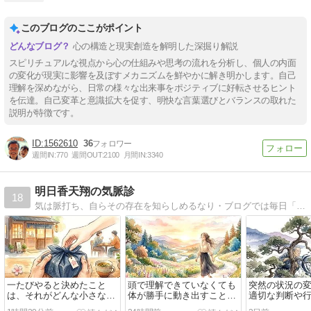
このブログのここがポイント
心の構造と現実創造を解明した深掘り解説
スピリチュアルな視点から心の仕組みや思考の流れを分析し、個人の内面
の変化が現実に影響を及ぼすメカニズムを鮮やかに解き明かします。自己
理解を深めながら、日常の様々な出来事をポジティブに好転させるヒント
を伝達。自己変革と意識拡大を促す、明快な言葉選びとバランスの取れた
説明が特徴です。
1562610
36
週間IN:
770
週間OUT:
2100
月間IN:
3340
明日香天翔の気脈診
18
気は脈打ち、自らその存在を知らしめるなり・ブログでは毎日「今朝の気脈メッセージ」を公開中！
一たびやると決めたこと
頭で理解できていなくても
突然の状況の
は、それがどんな小さなこ
体が勝手に動き出すことに
適切な判断や
とであっても全力で取り組
気付いたなら、いつまでも
いのなら、と