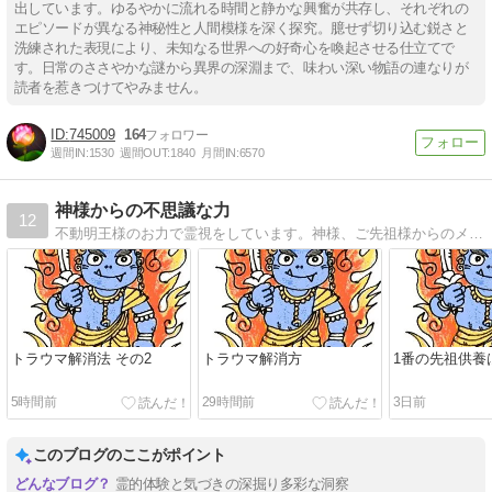
出しています。ゆるやかに流れる時間と静かな興奮が共存し、それぞれの
エピソードが異なる神秘性と人間模様を深く探究。臆せず切り込む鋭さと
洗練された表現により、未知なる世界への好奇心を喚起させる仕立てで
す。日常のささやかな謎から異界の深淵まで、味わい深い物語の連なりが
読者を惹きつけてやみません。
745009
164
週間IN:
1530
週間OUT:
1840
月間IN:
6570
神様からの不思議な力
12
不動明王様のお力で霊視をしています。神様、ご先祖様からのメッセージをお伝えしたり前世を視ます。
トラウマ解消法 その2
トラウマ解消方
1番の先祖供養
5時間前
29時間前
3日前
このブログのここがポイント
霊的体験と気づきの深掘り多彩な洞察