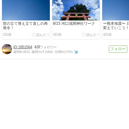
世の立て替え立て直しの再
8/23 河口浅間神社ワーク
〜熊本地震〜 
発令！
変えていこう
2日前
3日前
4日前
1851564
637
週間IN:
6510
週間OUT:
21860
月間IN:
27970