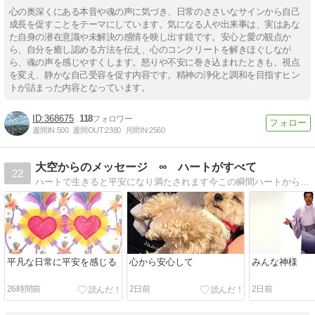
心の奥深くにある本音や魂の声に気づき、日常のささいなサインから自己
成長を促すことをテーマにしています。気になる人や出来事は、実はあな
た自身の潜在意識や未解決の感情を映し出す鏡です。安心と愛の観点か
ら、自分を癒し認める方法を伝え、心のコンクリートを解きほぐしなが
ら、魂の声を感じやすくします。怒りや不安に巻き込まれたときも、視点
を変え、静かな自己受容を促す内容です。精神の浄化と調和を目指すヒン
トが詰まった内容となっています。
368675
118
週間IN:
500
週間OUT:
2380
月間IN:
2560
大空からのメッセージ ∞ ハートがすべて
22
ハートで生きると平安になり満たされます今この瞬間ハートから溢れる至福で生きましょう＾＾
平凡な日常に平安を感じる
心から安心して
みんな神様
26時間前
2日前
2日前