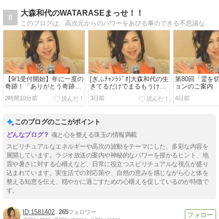
大森和代のWATARASEまっせ！！
8
このブログは、高次元からのパワーをあびる事のできる不思議なブログ。あなたの人生を望むとおりに歩めるように、毎日、ここへ帰ってきてね。
【9/1受付開始】年に一度の
[ぎふﾁｬﾝﾗｼﾞｵ]大森和代の生
第80回「霊を
奇跡！「ありがとう奇跡の
きてるだけでまるもうけ
ョンのご案内
プレミアムセミナー2026」
(8/1放送分)
2時間10分前
3日前
4日前
開催決定！
このブログのここがポイント
魂と心を整える珠玉の情報満載
スピリチュアルなエネルギーや高次の波動をテーマにした、多彩な内容を
展開しています。ラジオ放送の案内や神秘的なパワーを授かるヒント、地
震や暑さに対する心構えなど、日常に役立つスピリチュアルな視点が盛り
込まれています。実生活での対応策や、自然の恵みを感じながら心と体を
整える知恵を伝え、穏やかに過ごすための心構えを促しているのが特徴で
す。
1581402
265