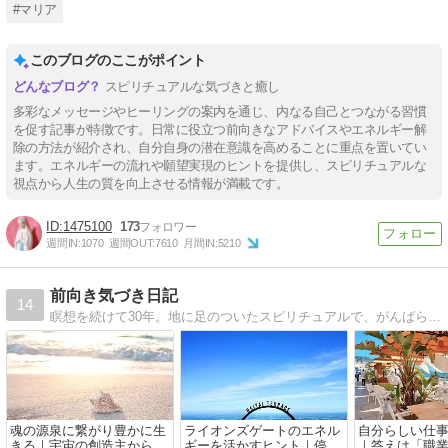
#マリア
このブログのここがポイント
スピリチュアルな気づきと癒し
多彩なメッセージやヒーリングの案内を通じ、内なる自己とつながる習慣
を促す記事が特徴です。日常に役立つ前向きなアドバイスやエネルギー解
除の方法が紹介され、自分自身の潜在意識を高めることに重点を置いてい
ます。エネルギーの流れや願望実現のヒントを提供し、スピリチュアルな
視点から人生の質を向上させる情報が満載です。
1475100
173
週間IN:
1070
週間OUT:
7610
月間IN:
5210
前向き気づき日記
14
瞑想を続けて30年。地に足のついたスピリチュアルで、がんばらず前向きに自分が生きたい人生を。本気で人生を変えたい方、本当の自分を生きたい方へ。毎日更新中。
魂の源泉に繋がり豊かに生
ライオンズゲートのエネル
自分らしい仕
きる｜宇宙の創造主からの
ギーを活かすヒント｜停滞
｜答えは「職