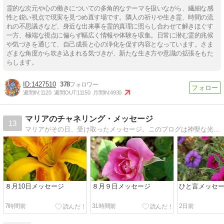
霊的な次元や心の働きについての多角的なテーマを扱いながら、繊細な感
性と鋭い視点で現実を見つめ直す場です。隣人の祈りや生き霊、時間の流
れの不思議さなど、身近な出来事を霊的真理に照らし合わせて解きほぐす
一方、極端な視点に偏らず幅広く情報や体験を収集。日常に潜む霊的兆候
や気づきを通じて、自己成長と心の浄化を促す内容となっています。さま
ざまな角度から吹き込まれる気づきが、新たな生き方や意識の拡張をもた
らします。
1427510
378
週間IN:
1120
週間OUT:
11150
月間IN:
4930
マリアのチャネリング・メッセージ
13
マリアがその日、受け取ったメッセージ。このブログは神聖な光のエネルギーとリンクしています。ぜひ受け取ってみてください。
８月10日メッセージ
８月９日メッセージ
ひと言メッセージ
7時間前
31時間前
2日前