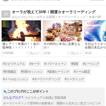
オーラが視えて30年！開運☆オーラリーディング
20
あなたのなりたいを叶える開運☆オーラリーディング！本来の輝きを戻す方法、濁らせているものを除去！ワクワク楽しい人生を歩みたい皆さまにお力添えが出来るよう毎日お役立ち情報が満載ですよー！！
激レア！！幸運の！！炎の
今の時代に本当に必要なも
今日はライオ
龍神様！！！！！！！！
の！
全開の末広が
し方は！さら
12時間前
2日前
3日前
日！！！！！
#スピリチュアル
#オーラ
#パワーストーン
#開運
#ヒーリング
#対面鑑定
#対面セッション
#遠隔ヒーリング
#メール鑑定
#メールセッション
#オーラリーディング
#リーディング
このブログのここがポイント
スピリチュアル知識と実践指南
オーラリーディング歴30年の経験者が、開運や人生向上に役立つスピリチ