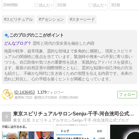
の訪れ」の見分け方
25時間前
2日前
3日前
#スピリチュアル
#アセンション
#スターシード
このブログのここがポイント
霊性と現代の安全策を融合した内容
地震や戦争、超常現象、霊的な領域まで多角的に展開し、現実とスピリチ
ュアルの関係性に焦点を当てています。緊急時や将来への不安に寄り添い
つつも、自己防衛や気づきの重要性を説き、実践的なアドバイスを提供し
ます。最新の自然災害や国際情勢とともに、霊的な知識や自己浄化の方法
も紹介し、不確かな時代に生き抜くための智慧を伝える内容です。未来の
恐れに対抗し、心の平穏を築くヒントが満載となっています。
1436453
1,179
週間IN:
7320
週間OUT:
52590
月間IN:
35040
東京スピリチュアルサロンSenju-千手-河合洸司公式ブログ
4
東京 目黒 スピリチュアルサロンSenju-千手-河合洸司公式ブログ