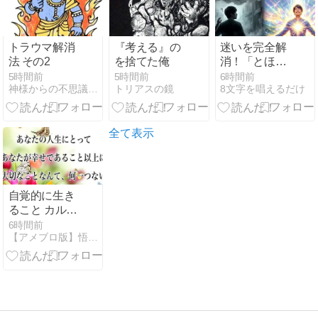
と徳 ＝ 大本神
諭の一輪＋日
月神示の神一
トラウマ解消
『考える』の
迷いを完全解
厘
法 その2
を捨てた俺
消！「とほか
みえみため」
5時間前
5時間前
6時間前
神様からの不思議な力
トリアスの鏡
8文字を唱えるだけ
を唱えてはい
けない場所の
真実と、5次
元の視座
全て表示
自覚的に生き
ること カルマ
から解放され
6時間前
【アメブロ版】悟りの書 〜左脳系スピリチュアルのススメ〜
欲求や煩悩を
受け容れて
『いまここ』
を生きる