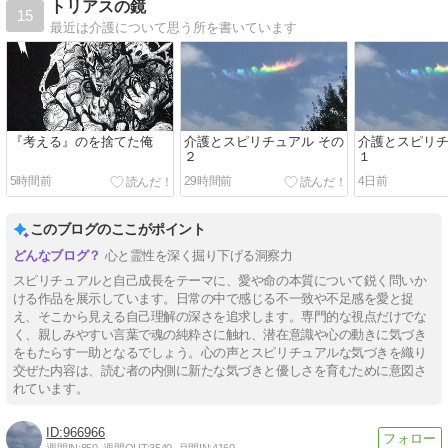
トリアスの鏡
15
最近は介護について思う所を書いています
『考える』のを捨てた俺
介護とスピリチュアル その
介護とスピリチ
２
１
5時間前
29時間前
4日前
このブログのここがポイント
心と霊性を深く掘り下げる洞察力
スピリチュアルと自己成長をテーマに、愛や命の本質について鋭く問いか
ける作品を展示しています。日常の中で感じる不一致や不足感を愛と捉
え、そこから見える自己理解の深さを追求します。専門的な視点だけでな
く、親しみやすい言葉で魂の純粋さに触れ、潜在意識や心の動きに気づき
をもたらす一助となるでしょう。心の声とスピリチュアルな気づきを織り
交ぜた内容は、読む者の内側に新たな気づきと優しさを育むために意図さ
れています。
966966
週間IN:
850
週間OUT:
3540
月間IN:
4160