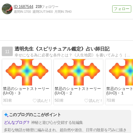
1687544
219
週間IN:
1700
週間OUT:
9400
月間IN:
7940
透明先生《スピリチュアル鑑定》占い師日記
11
幸せになる為に必要な条件とは？《人生地図》を書いてみよう［厄除け対策/鬱病対策/トラウマ修復/幽体離脱/良縁/不妊/SEXレス夫婦/魔法陣/風水//繭気属性別パワースポット他］
禁忌のショートストーリー
禁忌のショートストーリー
禁忌のショー
(U○O)・３
(U○O)・２
(U○O)・１
3日前
5日前
7日前
このブログのここがポイント
神秘と遊び心が交錯する短編集
多彩な物語が緻密に編み込まれ、超自然や迷信、日常の陰影を巧みに描き