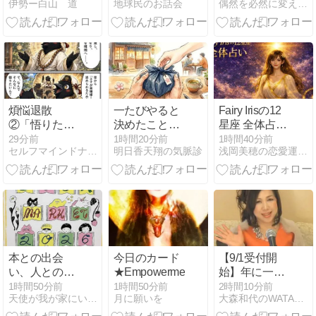
伊勢ー白山 道
地球民のお話会
偶然を必然に変えるアルゴリズム
まり
供養
選と実践ロー
ドマップ
煩悩退散
一たびやると
Fairy Irisの12
②「悟りたい
決めたこと
星座 全体占い
欲」
は、それがど
✨
29分前
1時間20分前
1時間40分前
セルフマインドナビゲーション？Naniya？
明日香天翔の気脈診
浅岡美穂の恋愛運UPしま専科 Be happy tog…
んな小さなこ
とであっても
全力で取り組
むことが大切
だ
本との出会
今日のカード
【9/1受付開
い、人との出
★Empowerment★
始】年に一度
会い
の奇跡！「あ
1時間50分前
1時間50分前
2時間10分前
天使が我が家にいるらしい
月に願いを
大森和代のWATARASEまっせ！！
りがとう奇跡
のプレミアム