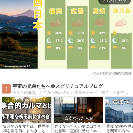
もっと見る
arrow_forward_ios
Powered by 
GliaStudios
Mute
宇宙の兄弟たちへ＠スピリチュアルブログ
3
あなたの魂は、どこから来たのか。スターシード、前世、宇宙的な記憶。スピリチュアル作家が書き続けてきた、本当の自分に還るための言葉。明日の見え方が少し変わる、そんなブログ。
集合的カルマとは｜世界平
亡くなった人が夢に出てき
震度7の夢を見
和を祈る前にすべきこと
た意味｜霊的に見た「本物
と関東の方へ