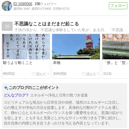
1690566
190
週間IN:
1940
週間OUT:
6400
月間IN:
6710
不思議なことはまだまだ起こる
10
子供の頃から、不思議な体験をしていた私が、ある日、「不思議なことはまだまだ起こる」という言葉を頭の中で聞き、その言葉通りの不思議な体験をすることになった話です
願うより動くこと
本物
「形」と「型
6時間前
30時間前
3日前
このブログのここがポイント
エネルギー浄化と日常の気づき促進
スピリチュアルな視点から日常生活や自然、場所のエネルギーに注目し、
心の整え方や浄化の方法を提案します。具体的な行動やアイテムを通じ
て、静かに心とエネルギーのバランスを保つ重要性を伝え、意識の拡がり
を促します。ともすると見落としがちなサインや気づきを丁寧に紹介し、
自分自身の内側と向き合うきっかけを与える内容となっています。