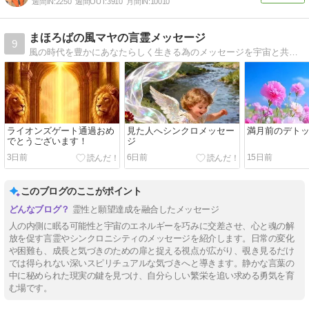
週間IN:
2250
週間OUT:
3910
月間IN:
10010
まほろばの風マヤの言霊メッセージ
9
風の時代を豊かにあなたらしく生きる為のメッセージを宇宙と共同創造してお届けいたします
ライオンズゲート通過おめ
見た人へシンクロメッセー
満月前のデト
でとうございます！
ジ
3日前
6日前
15日前
このブログのここがポイント
霊性と願望達成を融合したメッセージ
人の内側に眠る可能性と宇宙のエネルギーを巧みに交差させ、心と魂の解
放を促す言霊やシンクロニシティのメッセージを紹介します。日常の変化
や困難も、成長と気づきのための扉と捉える視点が広がり、覗き見るだけ
では得られない深いスピリチュアルな気づきへと導きます。静かな言葉の
中に秘められた現実の鍵を見つけ、自分らしい繁栄を追い求める勇気を育
む場です。