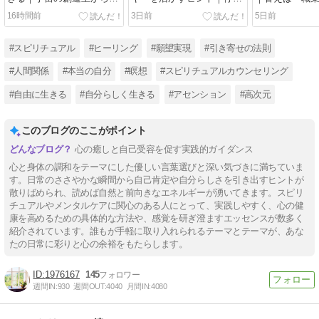
メッセージ
した人生のブレーキを外す
ある
16時間前
3日前
5日前
#スピリチュアル
#ヒーリング
#願望実現
#引き寄せの法則
#人間関係
#本当の自分
#瞑想
#スピリチュアルカウンセリング
#自由に生きる
#自分らしく生きる
#アセンション
#高次元
このブログのここがポイント
心の癒しと自己受容を促す実践的ガイダンス
心と身体の調和をテーマにした優しい言葉選びと深い気づきに満ちていま
す。日常のささやかな瞬間から自己肯定や自分らしさを引き出すヒントが
散りばめられ、読めば自然と前向きなエネルギーが湧いてきます。スピリ
チュアルやメンタルケアに関心のある人にとって、実践しやすく、心の健
康を高めるための具体的な方法や、感覚を研ぎ澄ますエッセンスが数多く
紹介されています。誰もが手軽に取り入れられるテーマとテーマが、あな
たの日常に彩りと心の余裕をもたらします。
1976167
145
週間IN:
930
週間OUT:
4040
月間IN:
4080