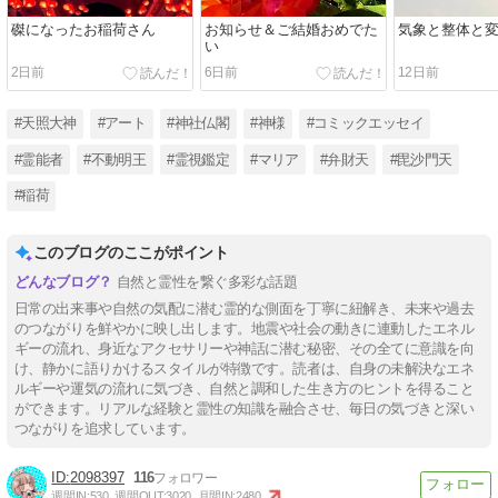
磔になったお稲荷さん
お知らせ＆ご結婚おめでた
気象と整体と
い
2日前
6日前
12日前
#天照大神
#アート
#神社仏閣
#神様
#コミックエッセイ
#霊能者
#不動明王
#霊視鑑定
#マリア
#弁財天
#毘沙門天
#稲荷
このブログのここがポイント
自然と霊性を繋ぐ多彩な話題
日常の出来事や自然の気配に潜む霊的な側面を丁寧に紐解き、未来や過去
のつながりを鮮やかに映し出します。地震や社会の動きに連動したエネル
ギーの流れ、身近なアクセサリーや神話に潜む秘密、その全てに意識を向
け、静かに語りかけるスタイルが特徴です。読者は、自身の未解決なエネ
ルギーや運気の流れに気づき、自然と調和した生き方のヒントを得ること
ができます。リアルな経験と霊性の知識を融合させ、毎日の気づきと深い
つながりを追求しています。
2098397
116
週間IN:
530
週間OUT:
3020
月間IN:
2480