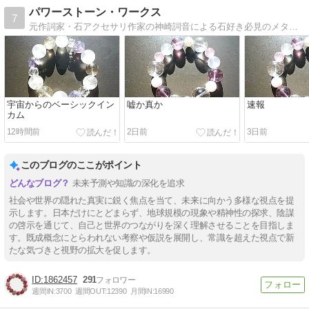
パワーストーン・ワークス
7
元作詞家・石アクセサリ作家の神崎詞音による石好き必見のメタフィジカルストーン錬金術ミラクル実体験ブログ。毎月月末のオリジナル新作石アクセサリがご好評です。
宇宙からのベーシックイン
嘘か真か
速報
カム
12時間前
2日前
3日前
このブログのここがポイント
未来予測や知識の深化を追求
社会や世界の隠れた真実に鋭く焦点を当て、未来に向かう多様な視点を提
示します。日本だけにとどまらず、地球規模の現象や精神性の探求、陰謀
の啓示を通じて、自己と世界のつながりを深く理解させることを目指しま
す。既成概念にとらわれない考察や仮説を展開し、常識を超えた視点で新
たな気づきと視野の拡大を促します。
1862457
291
週間IN:
3700
週間OUT:
12390
月間IN:
16990