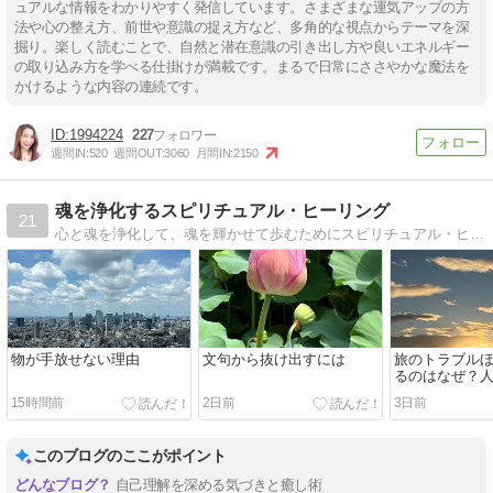
ュアルな情報をわかりやすく発信しています。さまざまな運気アップの方
法や心の整え方、前世や意識の捉え方など、多角的な視点からテーマを深
掘り。楽しく読むことで、自然と潜在意識の引き出し方や良いエネルギー
の取り込み方を学べる仕掛けが満載です。まるで日常にささやかな魔法を
かけるような内容の連続です。
1994224
227
週間IN:
520
週間OUT:
3060
月間IN:
2150
魂を浄化するスピリチュアル・ヒーリング
21
心と魂を浄化して、魂を輝かせて歩むためにスピリチュアル・ヒーラーが不安も悩みもない人生のコツをあなたにお届けします
物が手放せない理由
文句から抜け出すには
旅のトラブル
るのはなぜ？
を乗り越える
15時間前
2日前
3日前
このブログのここがポイント
自己理解を深める気づきと癒し術