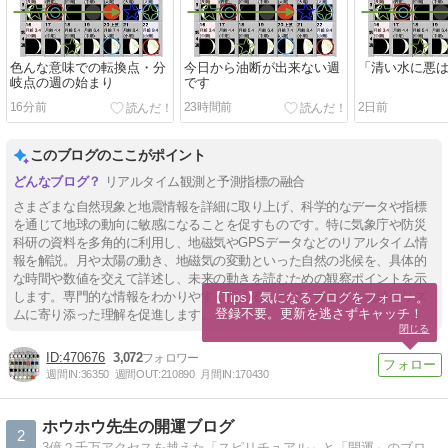
色んな意味での転換点・分
今日から油断が出来ない週
「清い水に悪
岐点の週の始まり
です
16分前
23時間前
2日前
このブログのここがポイント
リアルタイム観測と予測指標の融合
さまざまな自然現象と地震情報を詳細に取り上げ、科学的なデータや指標
を通じて地球の動向に敏感になることを促すものです。特に気象庁や防災
科研の資料を多角的に利用し、地磁気やGPSデータなどのリアルタイム情
報を解説。月や太陽の動き、地磁気の変動といった自然の兆候を、具体的
な時間や数値を交えて詳述し、未来の動きを読むための観察ポイントを示
します。専門的な情報をわかりやすく伝えることで、自然界と地球のリズ
【Tips】気になるブログをフォロー。

登録不要。更新を逃さずキャッチ！
ムに寄り添った理解を促進します。
閉じる
470676
3,072
週間IN:
36350
週間OUT:
210890
月間IN:
170430
ホウホウ先生の開運ブログ
2
3億２千万アクセスを越えた「スピリチュアル」と「開運」のブログです。「幸せや開運を望む方」や「今のあなたの運気」をアップしたい方にお勧めです。