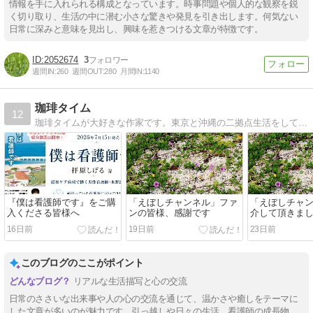
情報を手に入れられる構成となっています。時事問題や個人的な観察を鋭
く切り取り、生活の中に潜む小さな驚きや発見を引き出します。何気ない
日常に深みと意味を見出し、興味を惹きつける文章が特徴です。
2052674
3
週間IN:
260
週間OUT:
280
月間IN:
1140
珈琲タイム
12
珈琲タイムが大好きな作家です。東京と沖縄の二拠点生活をしています。子供が撮った南国の写真を記事と合わせて載せています。皆様の珈琲タイムの癒しになれば幸いです。
『僕は看護師です』をご購
「えぼしチャンネル」ファ
「えぼしチャ
入くださる皆様へ
ンの皆様、感謝です
介して頂きま
16日前
19日前
23日前
このブログのここがポイント
リアルな生活描写と心の交流
日常のささいな出来事や人の心の交流を通じて、温かさや癒しをテーマに
した文章が多いのが魅力です。引っ越しや日々の生活、看護師の成長物