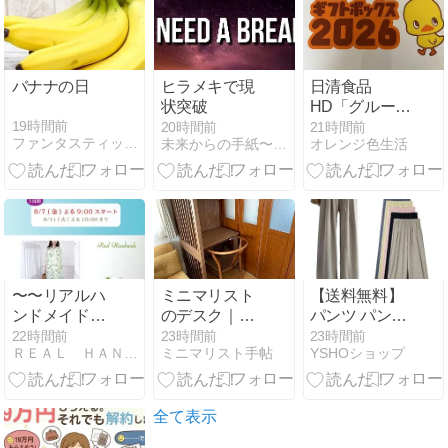
バナナの日
ヒラメキで現
日清食品
状突破
HD「グループ
製品詰め合わ
19時間前
20時間前
21時間前
ファンタスティック Night
未来からの手紙〜そして、これから
オレンジ色生活
せ3,000円
分」/8/6の売
買/朝ごはん＆
おやつ/ハート
形
〜〜リアルハ
ミニマリスト
【送料無料】
ンドメイド。
のデスク｜余
パンツ パンツ
明日のよる９
白が生まれ
春夏 イージー
22時間前
23時間前
23時間前
ＲＥＡＬ ＨＡＮＤＭＡＤＥ -Ｂｌｏｇ-
ミニマリスト手帖
YSHOショップ
時よりリミテ
る、小さなワ
ワイドパンツ
ッドセールを
ークスペース
レディース ボ
スタートしま
トムス
す。
全て表示