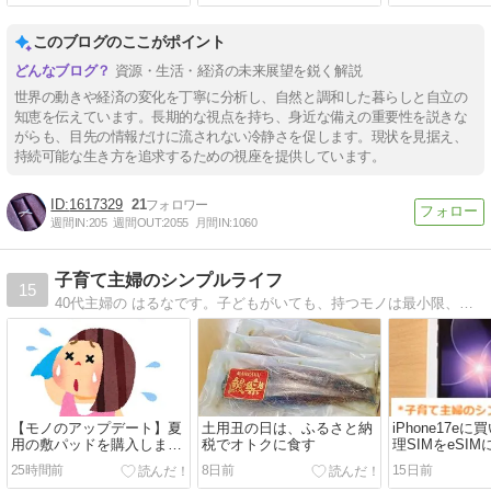
このブログのここがポイント
資源・生活・経済の未来展望を鋭く解説
世界の動きや経済の変化を丁寧に分析し、自然と調和した暮らしと自立の
知恵を伝えています。長期的な視点を持ち、身近な備えの重要性を説きな
がらも、目先の情報だけに流されない冷静さを促します。現状を見据え、
持続可能な生き方を追求するための視座を提供しています。
1617329
21
週間IN:
205
週間OUT:
2055
月間IN:
1060
子育て主婦のシンプルライフ
15
40代主婦の はるなです。子どもがいても、持つモノは最小限、ラク家事でシンプルな暮らし。貯蓄に励んでいます。
【モノのアップデート】夏
土用丑の日は、ふるさと納
iPhone17e
用の敷パッドを購入しまし
税でオトクに食す
理SIMをeSI
た
順。
25時間前
8日前
15日前