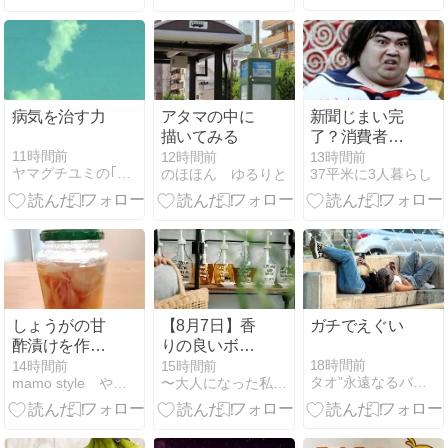
オフで）
病気を治す力
アタマの中に
新聞じまい完
描いてみる
了？消費者セ
ンターに感謝
11時間前
12時間前
13時間前
ヤマグチユミの｢人生はこれから｣断捨離トレーナー
のほほん ゆるりと
37平米に3人暮らし
されました
しょうがの甘
【8月7日】香
ガチでえぐい
酢漬けを作っ
りの良いボデ
た日のお楽し
ィオイルを選
18時間前
14時間前
15時間前
タオ”永遠なるバランス”の香り
mamo style やっぱり地味暮らし。
〜大人になった私たちの定番と習慣〜
みはジンジャ
び、嗅覚から
ードリンク
極上のリラッ
クスへ