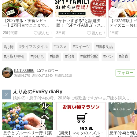
【2027年版・実食レビュ
❝かわいすぎる❞と話題沸
【2027年版
ー】2万円台でここまで豪
騰！『SPY×FAMILY（スパ
ディズニーお
華！グルメ杵屋「招福」
イファミリー）』おせちが
始！ズートピア
25時間前
3日前
4日前
を“コスパNo.1おせち”に推
初登場
プーさん100
す理由
期完売に注意
#お得
#ライフスタイル
#コスメ
#スイーツ
#無印良品
#お取り寄せ
#おせち
#福袋
#宅食
#食材宅配
#パン
#産直
1903996
15
週間IN:
770
週間OUT:
1240
月間IN:
3210
えりゐのEveRy diaRy
2
娘(中2)・息子(小4)の母。2018年に転勤族ですが中古戸建を購入しました。家の事・子育ての事・お買い物の事・こどもごはんの記録を書いてます。
息子とブルーベリー狩り(裏
【楽天】マキタのノズル・
息子(小4)と