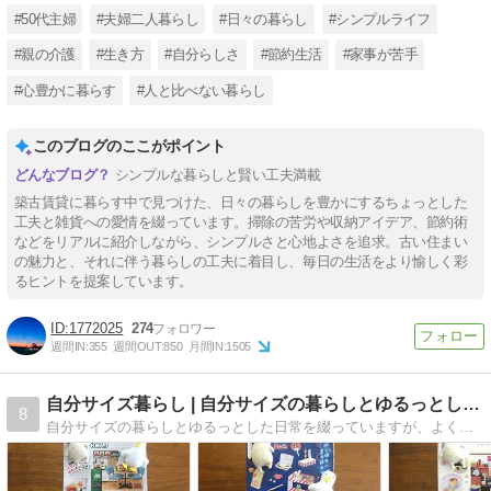
#50代主婦
#夫婦二人暮らし
#日々の暮らし
#シンプルライフ
#親の介護
#生き方
#自分らしさ
#節約生活
#家事が苦手
#心豊かに暮らす
#人と比べない暮らし
このブログのここがポイント
シンプルな暮らしと賢い工夫満載
築古賃貸に暮らす中で見つけた、日々の暮らしを豊かにするちょっとした
工夫と雑貨への愛情を綴っています。掃除の苦労や収納アイデア、節約術
などをリアルに紹介しながら、シンプルさと心地よさを追求。古い住まい
の魅力と、それに伴う暮らしの工夫に着目し、毎日の生活をより愉しく彩
るヒントを提案しています。
1772025
274
週間IN:
355
週間OUT:
850
月間IN:
1505
自分サイズ暮らし | 自分サイズの暮らしとゆるっとした…
8
自分サイズの暮らしとゆるっとした日常を綴っていますが、よく食ブログ化します