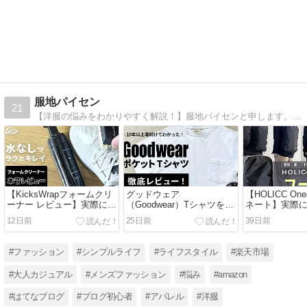
服地パイセン
21
【洋服の悩みをわかりやすく解説！】服地パイセンと申します。洋服通販の会社に勤める30代半ばの男性です。アパレル業界に15年以上身をおき、川上〜川下まで見てきた専門的な目線で、さまざまな情報をご紹介していきます。
【KicksWrapフォームクリ
グッドウェア
【HOLICC O
ーナー レビュー】実際に使
（Goodwear）Tシャツをレ
ネート】実際
った本音評価｜汚れは落ち
ビュー｜実際に着て感じた
かった相性のい
12日前
25日前
39日前
る？メリット・デメリット
メリット・デメリットを本
を徹底解説
音で紹介
#ファッション
#シンプルライフ
#ライフスタイル
#楽天市場
#大人カジュアル
#メンズファッション
#悩み
#amazon
#はてなブログ
#ブログ初心者
#アパレル
#洋服