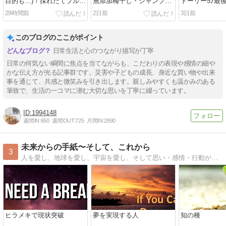
目的も…)！採れたてブルー
無添加梅干し・シャンプ
トーリー5♪最
ベリーで贅沢スムージー
ー・数か月ぶりにエクオー
で覚醒した私
29時間前
2日前
3日前
ルを購入
このブログのここがポイント
日常生活と心のつながり描写が丁寧
日常の何気ない瞬間に焦点を当てながらも、こだわりの表現や感情の細や
かな伝え方が光る記事群です。災害や子どもの成長、身近な買い物や出来
事を通じて、共感と微笑みを引き出します。親しみやすくも温かみのある
筆致で、生活の一コマに潜む大切な思いを丁寧に綴っています。
1994148
週間IN:
650
週間OUT:
725
月間IN:
2890
未来からの手紙〜そして、これから
3
人を愛し、地球を愛し、宇宙を愛し、そして思い・感情・行動が、無限のエネルギーと調和して、人は描いた未来へと。
ヒラメキで現状突破
夢を実現する人
知の種