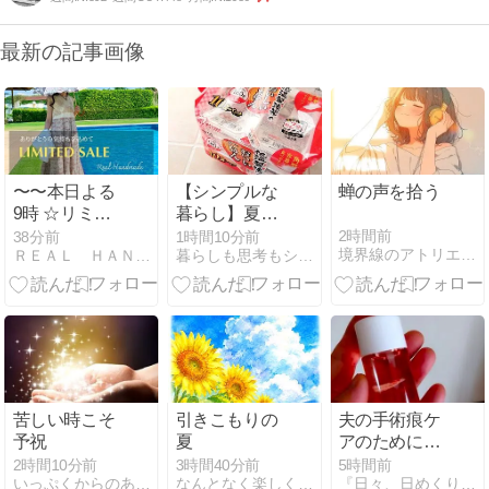
最新の記事画像
〜〜本日よる
【シンプルな
蝉の声を拾う
9時 ☆リミテ
暮らし】夏休
ッドセールス
みに断捨離す
2時間前
38分前
1時間10分前
境界線のアトリエ -The Muted World-
ＲＥＡＬ ＨＡＮＤＭＡＤＥ -Ｂｌｏｇ-
暮らしも思考もシンプルに
タートしま
るメリット
す〜〜
苦しい時こそ
引きこもりの
夫の手術痕ケ
予祝
夏
アのために買
ったモノ
2時間10分前
3時間40分前
5時間前
いっぷくからのありがとう
なんとなく楽しく生きる！FOUR SEASONS
『日々、日めくり。』