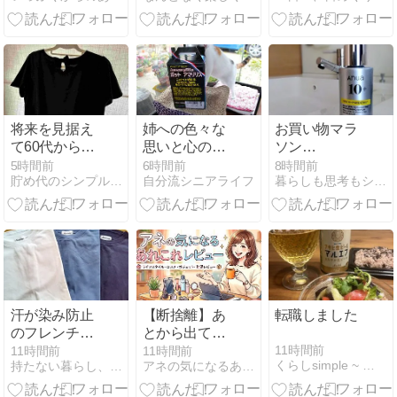
将来を見据え
姉への色々な
お買い物マラ
て60代からの
思いと心の整
ソン
ミニマリスト
理になりまし
【20％OFF!｜
5時間前
6時間前
8時間前
貯め代のシンプルライフと暮らしのヒント
自分流シニアライフ
暮らしも思考もシンプルに
生活
た
神トククーポ
ン対象】【新
規限定ポイン
ト＋9倍】
汗が染み防止
【断捨離】あ
転職しました
のフレンチス
とから出てき
リーブＴシャ
てメルカリ出
11時間前
11時間前
11時間前
くらしsimple ~ 毎日がご機嫌で豊かな私であるために。
持たない暮らし、使い切る暮らし。
アネの気になるあれこレビュー
ツを買ってみ
品したかった
ました（30％
モノ