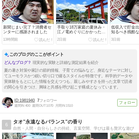
新聞じまい完了？消費者セ
手取り18万家庭の夏休み・
低収入で貯金
ンターに感謝されました
江ノ電めぐりにかかった費
知るべき残酷
用
13時間前
2日前
3日前
このブログのここがポイント
現実的な実験と詳細な測定結果を紹介
夏の暑さ対策や家計の節約情報、子育ての悩みなど、身近なテーマに対し
てユーモラスかつ鋭い切り口で綴るスタイルが特徴です。科学的データや
実体験をもとにした情報を交えつつも、親しみやすさを持った文章で読者
の関心を引きつけ、興味と共感を呼び起こす構成となっています。
1981940
7
週間IN:
400
週間OUT:
1070
月間IN:
1510
タオ”永遠なるバランス”の香り
6
自然・人間・自分らしさの持続、言葉空間、学びは最も贅沢な遊び