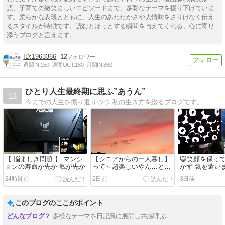
語、子育ての微笑ましいエピソードまで、多彩なテーマを掘り下げていま
す。柔らかな表現とともに、人生のあたたかさや人情味をさりげなく伝え
るスタイルが特徴です。読むとほっとする瞬間を与えてくれる、心に寄り
添うブログと言えます。
1963366
12
週間IN:
250
週間OUT:
180
月間IN:
880
ひとり人生最終期に思ふ”あうん”
13
今までの人生を振り返りつつ 私の生き方を綴るブログです。
【 悩ましき問題 】 マンシ
【シニアからの一人暮し】
🙀笑顔を保っ
ョンの寿命が先か 私が先か
って～超楽しいやん…と思
かず 気を遣い
って始めたのがこのブロ
れるばかり。
24時間前
2日前
3日前
グ。
このブログのここがポイント
多様なテーマを日記風に展開し共感呼ぶ