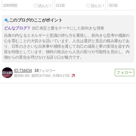
20時間前
2日前
3日前
このブログのここがポイント
自己肯定と愛をテーマにした前向きな啓発
自身の内なるエネルギーと意識の持ち方を重視し、前向きな思考や感謝の
心を育むことの大切さを説いています。人生は選択と意志の積み重ねであ
り、日常のささいな出来事や感情を通じて自己の成長と夢の実現を促す内
容を特徴としています。独特の視点から人生の彩りや可能性を見出し、内
側からの変化を呼びかける語り口が魅力です。
734434
18
週間IN:
400
週間OUT:
960
月間IN:
1700