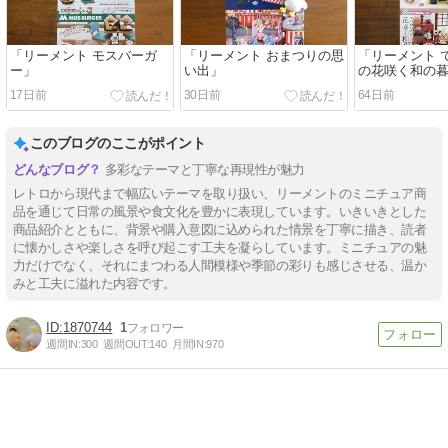
「リーメント モスバーガ
「リーメント おまつりの思
「リーメント 
ー」
い出」
の花咲く和の
17日前
30日前
64日前
このブログのここがポイント
多彩なテーマと丁寧な再現性が魅力
レトロから現代まで幅広いテーマを取り扱い、リーメントのミニチュア商
品を通じて日常の風景や食文化を豊かに表現しています。いきいきとした
商品紹介とともに、背景や購入意図に込められた情景を丁寧に描き、読者
に懐かしさや楽しさを呼び起こす工夫を凝らしています。ミニチュアの魅
力だけでなく、それにまつわる人間模様や季節の彩りも感じさせる、温か
みと工夫に溢れた内容です。
1870744
1
週間IN:
300
週間OUT:
140
月間IN:
970