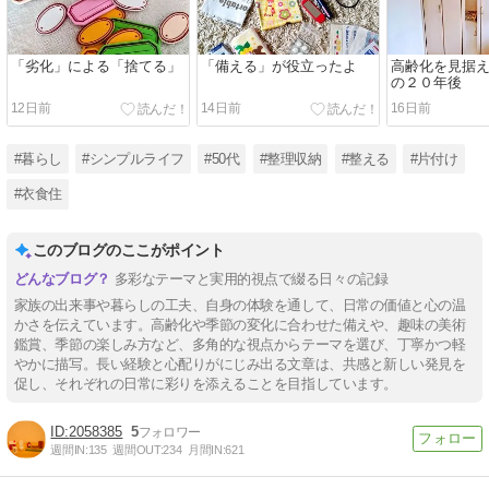
「劣化」による「捨てる」
「備える」が役立ったよ
高齢化を見据
の２０年後
12日前
14日前
16日前
#暮らし
#シンプルライフ
#50代
#整理収納
#整える
#片付け
#衣食住
このブログのここがポイント
多彩なテーマと実用的視点で綴る日々の記録
家族の出来事や暮らしの工夫、自身の体験を通して、日常の価値と心の温
かさを伝えています。高齢化や季節の変化に合わせた備えや、趣味の美術
鑑賞、季節の楽しみ方など、多角的な視点からテーマを選び、丁寧かつ軽
やかに描写。長い経験と心配りがにじみ出る文章は、共感と新しい発見を
促し、それぞれの日常に彩りを添えることを目指しています。
2058385
5
週間IN:
135
週間OUT:
234
月間IN:
621