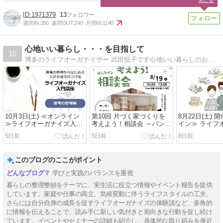
閉じる
1971379
13
週間IN:
280
週間OUT:
240
月間IN:
1140
心地いい暮らし・・・を目指して
10
博多のライフオーガナイザー 武田悦子です心地いい暮らしのお手伝い
10月3日(土) ≪オンライン
第10回 片づく家づくりを
8月22日(土) 
≫ライフオーガナイズ入門
考えよう！相談会 ～パント
イン≫ ライフ
講座 ～思考の整理編～ 受
リー～
ー🄬2級認定講
5日前
5日前
8日前
付中♪
付中！
このブログのここがポイント
学びと実践のバランスを重視
暮らしの整理整頓をテーマに、実生活に役立つ情報やイベント報告を提供
しています。家庭や仕事の両立、気候変動に伴うライフスタイルの工夫、
さらには自分自身の成長を促すライフオーガナイズの体験談など、多角的
に情報を伝えることで、読み手に新しい気付きと前向きな行動を促し続け
ています。イベントやセミナーの詳細も紹介し、具体的な取り組みを身近