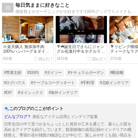
毎日気ままに好きなこと
20
模様替えやガーデニングが大好きです!100均グッズでリメイクも!毎日気ままに好きなことをつづってます。家族やお出かけのことなども。
🍲楽天購入 無添加牛肉
🌴☘️誕生日でさらにジャン
💐リビング模
100%ハンバーグ＆ダイソ
グル化進行中＆ホテルライ
ティークなラ
ーのシンプル収納🧺
クな香り☘️🌴
ら隠し💐
6日前
16日前
27日前
#専業主婦
#100均
#ダイソー
#ナチュラルガーデン
#断捨離
#ログハウス
#テーブルコーディネート
#手料理
#北欧インテリア
#DIY
#オイシックス
#海外インテリア
このブログのここがポイント
身近なアイテム活用とインテリア提案
日常生活の中で見つかるちょっとした発見や工夫を通じて、暮らしの質を
高めるアイデアを紹介しています。観葉植物の成長記録やインテリアの模
様替え、季節の花や雑貨の物語などが中心で、親しみやすくも鋭い視点を