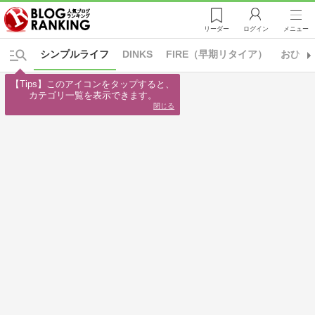
リーダー
ログイン
メニュー
シンプルライフ
DINKS
FIRE（早期リタイア）
おひと
【Tips】このアイコンをタップすると、

カテゴリ一覧を表示できます。
閉じる