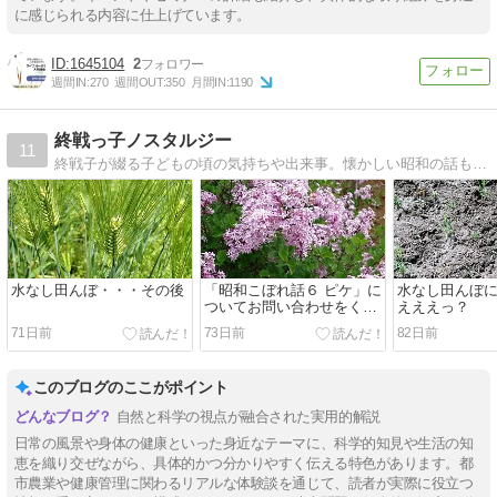
に感じられる内容に仕上げています。
1645104
2
週間IN:
270
週間OUT:
350
月間IN:
1190
終戦っ子ノスタルジー
11
終戦子が綴る子どもの頃の気持ちや出来事。懐かしい昭和の話も満載です。
水なし田んぼ・・・その後
「昭和こぼれ話６ ピケ」に
水なし田んぼ
ついてお問い合わせをくだ
えええっ？
さったＭさま
71日前
73日前
82日前
このブログのここがポイント
自然と科学の視点が融合された実用的解説
日常の風景や身体の健康といった身近なテーマに、科学的知見や生活の知
恵を織り交ぜながら、具体的かつ分かりやすく伝える特色があります。都
市農業や健康管理に関わるリアルな体験談を通じて、読者が実際に役立つ