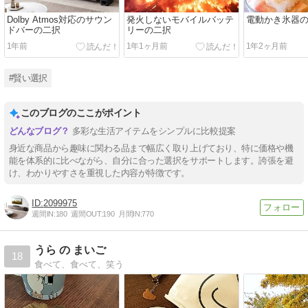
Dolby Atmos対応のサウン
発火しないモバイルバッテ
電動かき氷器
ドバーの二択
リーの二択
1年前
1年1ヶ月前
1年2ヶ月前
#賢い選択
このブログのここがポイント
多彩な生活アイテムをシンプルに比較提案
身近な商品から趣味に関わる品まで幅広く取り上げており、特に価格や機
能を体系的に比べながら、自分に合った選択をサポートします。誇張を避
け、わかりやすさを重視した内容が特徴です。
2099975
週間IN:
180
週間OUT:
190
月間IN:
770
うら の まいご
18
食べて、食べて、笑う