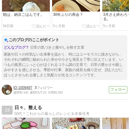
朝は、納豆ごはんです。
30年ぶりの再会？
3月さえ終わろ
る。
54日前
5ヶ月前
5ヶ月前
このブログのここがポイント
日常の気づきと癒やしを映す文章
家族や日々の何気ない出来事を温かく、時にはユーモラスに描きながら、
それぞれの瞬間に秘められた幸せや小さな発見を丁寧に伝えています。い
つもの風景にふっと心がほぐれるコラム調の文章で、日常の豊かさや親し
みやすさを感じさせる。季節や行事、家族の成長を織り交ぜ、読むたびに
ほっとさせられる優しさと気配りが光るコンテンツです。
1009497
3
週間IN:
140
週間OUT:
10
月間IN:
530
日々、整える
19
50代＊これからの暮らしのレシピ＆衣食住考