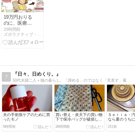
19万円おりる
のに、医療保
険を解約する
23時間前
ズボラクティブ・ライフ｜リノベ団地×子育て×ミニマリスト挑戦
タイミングの
話
『日々、日めくり。』
7
50代夫婦二人＋猫の暮らし。「諦める」のではなく「見直す」暮らしで自分らしく笑って過ごしたい。ご訪問お待ちしています♪
夫の手術痕ケアのために買
買い替え・炎天下の買い物
Ｓｅｒｉａ・
ったモノ
下で保冷バッグが破損し
なら夏のうち
て・・
5時間前
28時間前
2日前