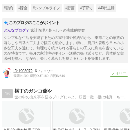
#節約
#貯金
#シンプルライフ
#貯蓄
#子育て
#40代主婦
このブログのここがポイント
家計管理と暮らしへの実践的提案
シンプルな生活を実現するための家計簿や節約術から、季節ごとの家族の
暮らしや日常の工夫まで幅広く紹介します。特に、費用の管理や日々の小
さな工夫を通じて、無理なく続けられる暮らしの工夫に焦点を当てている
のが特徴です。毎月の家計簿やポイント活動の振り返りなど、具体的な実
践例を提示しながら、楽しく暮らしを整えるヒントを提供します。
1903072
6
週間IN:
200
週間OUT:
180
月間IN:
810
横丁のガンコ爺や
16
世の中の出来事を語るブログじゃよ。頑固一徹 根は純真 ちーとへそ曲がり。