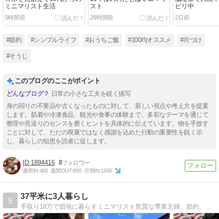
ミニマリスト生活
スト
ビリ中
5時間前
28時間前
2日前
#節約
#シンプルライフ
#おうちご飯
#100均オススメ
#片づけ
#そうじ
このブログのここがポイント
日常の小さな工夫を鋭く描写
身の回りの不要品や古くなったものに対して、新しい視点や考え方を提案
します。肌着や冷凍食品、観光や食事の体験まで、多彩なテーマを通じて
整理や見送りのセンスを磨くヒントを具体的に伝えています。物を手放す
ことに対して、ただの廃棄ではなく感謝を込めた行動の重要性を鋭く示
し、暮らしの知恵を読者に促します。
1894416
8
週間IN:
400
週間OUT:
860
月間IN:
1650
37平米に3人暮らし
5
手取り18万で団地に暮らすミニマリスト気質な専業主婦。節約、投資、子育て、片付けなどテーマにしてます。