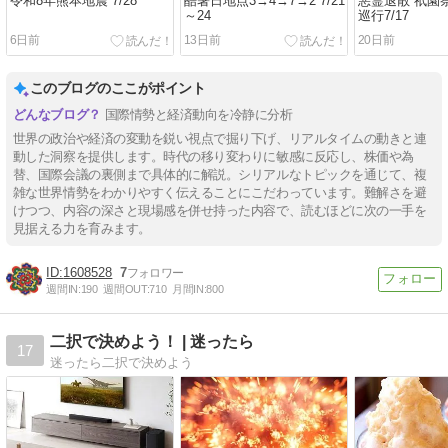
令和8年熊本地震 7/28
酷暑日地点3→4→7→2 7/21
悪霊退散 祇園
～24
巡行7/17
6日前
13日前
20日前
このブログのここがポイント
国際情勢と経済動向を冷静に分析
世界の政治や経済の変動を鋭い視点で掘り下げ、リアルタイムの動きと連
動した洞察を提供します。時代の移り変わりに敏感に反応し、株価や為
替、国際会議の裏側まで具体的に解説。シリアルなトピックを通じて、複
雑な世界情勢をわかりやすく伝えることにこだわっています。難解さを避
けつつ、内容の深さと現場感を併せ持った内容で、読むほどに次の一手を
見据える力を育みます。
1608528
7
週間IN:
190
週間OUT:
710
月間IN:
800
二択で決めよう！ | 迷ったら
17
迷ったら二択で決めよう