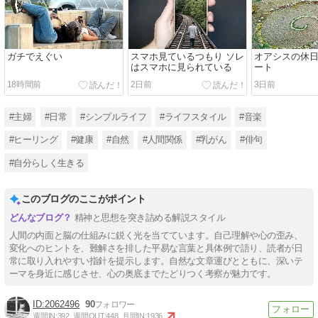
ガチでえぐい
スマホ見ているつもり ソレ
オアシスの休日
はスマホに見られている
ート
18時間前
2日前
3日前
#主婦
#日常
#シンプルライフ
#ライフスタイル
#音楽
#ヒーリング
#健康
#自然
#人間関係
#乳がん
#俳句
#自分らしく生きる
このブログのここがポイント
精神と思想を突き詰める解説スタイル
人間の内面と脳の仕組みに鋭く光を当てています。自己理解や心の歪み、
変化へのヒントを、難解さを排した平易な言葉と具体例で語り、読者が日
常に取り入れやすい指針を提示します。自然な文章運びとともに、深いテ
ーマを身近に感じさせ、心の奥底までたどりつく考察が魅力です。
2062496
90
週間IN:
392
週間OUT:
448
月間IN:
1936