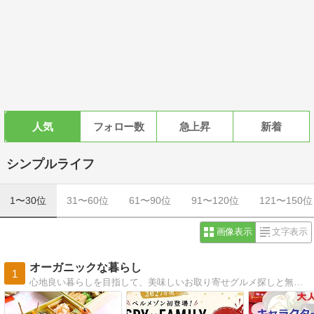
人気
フォロー数
急上昇
新着
シンプルライフ
1〜30位
31〜60位
61〜90位
91〜120位
121〜150位
画像表示
文字表示
オーガニックな暮らし
1
心地良い暮らしを目指して、美味しいお取り寄せグルメ探しと無印良品やunicoの家具で築30年超えの古い賃貸マンションのおしゃれ化を推進中！