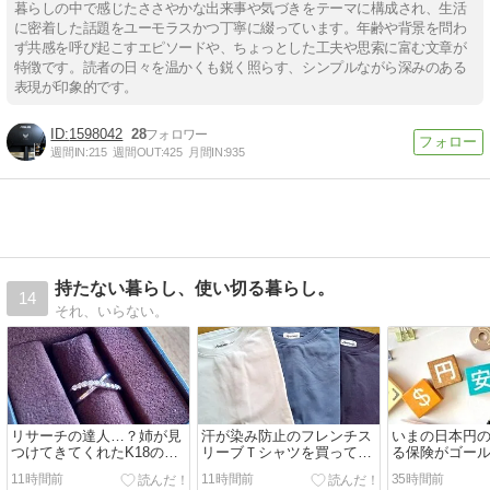
暮らしの中で感じたささやかな出来事や気づきをテーマに構成され、生活
に密着した話題をユーモラスかつ丁寧に綴っています。年齢や背景を問わ
ず共感を呼び起こすエピソードや、ちょっとした工夫や思索に富む文章が
特徴です。読者の日々を温かくも鋭く照らす、シンプルながら深みのある
表現が印象的です。
1598042
28
週間IN:
215
週間OUT:
425
月間IN:
935
持たない暮らし、使い切る暮らし。
14
それ、いらない。
リサーチの達人…？姉が見
汗が染み防止のフレンチス
いまの日本円
つけてきてくれたK18の中
リーブＴシャツを買ってみ
る保険がゴー
古品が破格です。
ました（30％オフで）
ただそれだけ
11時間前
11時間前
35時間前