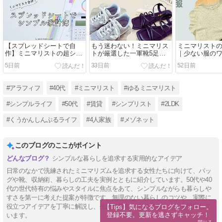
【スプレッドシートで自
もう迷わない！ミニマリス
ミニマリストの
作】ミニマリストの超シン
トが厳選した一軍靴5足
｜少ない服の
プル家計簿
と、選び方の基準【50代女
2026【50代女
5日前
33日前
52日前
性】
#アラフィフ
#40代
#ミニマリスト
#ゆるミニマリスト
#シンプルライフ
#50代
#賃貸
#シンプリスト
#2LDK
#くうかんしんぷるライフ
#4人家族
#メゾネット
このブログのここがポイント
シンプルな暮らしを追求する実用的なアイデア
日常のなかで洗練されたミニマリズムを追求する女性たちに向けて、バッ
グや靴、収納術、暮らしの工夫を実例とともに紹介しています。50代や40
代の世代特有の悩みやスタイルに焦点をあて、シンプルながらも暮らしや
すさを第一に考えた提案が特徴です。無理のない暮らしのコツや、実際に
役立つアイデアを丁寧に解説し、生活の質を向上させるヒントを提案して
【Tips】気になるブログをフォロー。

登録不要。更新を逃さずキャッチ！
います。