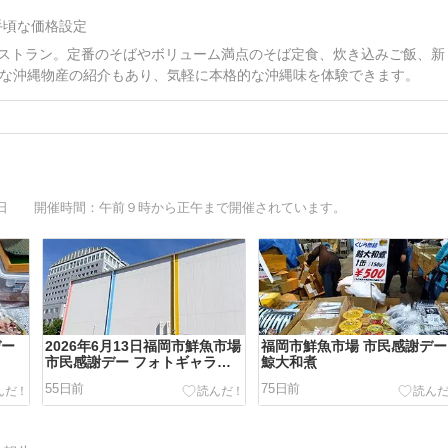
手頃な価格設定
レストラン。定番のそばやボリューム満点のそば定食、炊き込みご飯、新
な沖縄物産の紹介もあり、気軽に本格的な沖縄味を体験できます。
曜日 開催時間：午前９時から正午まで開催されています。
デー
2026年6月13日福岡市鮮魚市場
福岡市鮮魚市場 市民感謝デー
市民感謝デー フォトギャラリ
鯨大和煮
ー
55日前
75日前