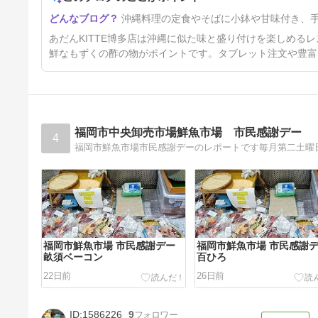
以前の記事 福岡市の沖縄料
沖縄料理の定食やそばに小鉢や甘味付き、
理、沖縄物産ご紹介
1年前
あだんKITTE博多店は沖縄に似た味と盛り付けを楽しめる
鮮なもずくの酢の物がポイントです。タブレット注文や豊富
福岡市中央卸売市場鮮魚市場 市民感謝デー
4
福岡市鮮魚市場市民感謝デーのレポートです毎月第二土
福岡市鮮魚市場 市民感謝デー
福岡市鮮魚市場 市民感謝
畝須ベーコン
百ひろ
22日前
26日前
1586226
9