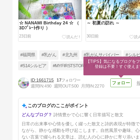
☆ NANAMI Birthday 24 ☆ （
～ 初夏の訪れ ～
3Dﾌﾟﾚｰﾄ作り ）
23日前
30日前
#福岡県
#乳がん
#北九州
#乳がんサバイバー
#シル
【TIPS】気になるブログをフ
#S14シルビア
#MYFIRSTSTORY
#北九州シルビア
登録は不要！すぐ使えま
1661715
17
☆ブログ20周年記念日☆ ～21
週間IN:
490
週間OUT:
500
月間IN:
2270
年目に突入～ 〈2006〜
2026.4.25〉
4ヶ月前
このブログのここがポイント
詩情豊かで心に響く日常描写と散文
日常の出来事や心情を優しく綴った散文と詩的表現が特徴で
ながら、静かな感動を呼び起こします。自然風景や趣味、心
ない言葉で綴られる文章は、読む人の心に静かに寄り添いま