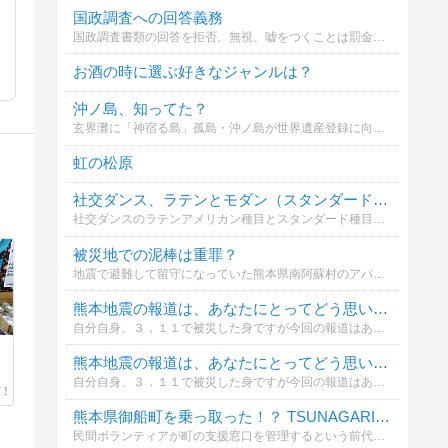
国政調査への回答義務
国政調査書類の回答を拒否、無視、嘘をつくことは罰金の対象。あなたはどうしますか？
お酒の時に選ぶ好きなジャンルは？
沖ノ島、知ってた？
玄界灘に「神宿る島」孤島・沖ノ島が世界遺産登録に向けた報道がされる前、福岡県宗像市の沖ノ島について知っていましたか？
虹の松原
社交ダンス、ラテンとモダン（スタンダード）どっちが好き。
社交ダンスのラテンアメリカン種目とスタンダード種目（モダン）どっちが好きですか？好きな理由や、個別で好きな種目があれば、コメントお願いします。
被災地での泥棒は重罪？
地震で避難して留守になっていた熊本県南阿蘇村のアパートからテレビなどを盗んだとして、３８歳の会社員が逮捕されました。
熊本地震の報道は、あなたにとってどう思いますか？
自分自身、３，１１で被災した身ですが今回の報道はあまりにも過密で、神経質であると思います。心身とも参ってるので、どう思ってるのかなと思いました。
熊本地震の報道は、あなたにとってどう思いますか？
自分自身、３，１１で被災した身ですが今回の報道はあまりにも過密で、神経質であると思います。心身とも参ってるので、どう思ってるのかなと思いました。
熊本県御船町を乗っ取った！？ TSUNAGARIヤバくない？
民間ボランティアが町の支援窓口を管理するという前代未聞の異常事態