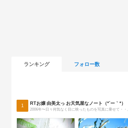
ランキング
フォロー数
RTお嬢 由美太っ お天気屋なノート（*´ー｀*）
1