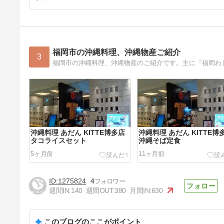
福岡市の沖縄料理、沖縄物産ご紹介
3
福岡市の沖縄料理、沖縄物産のご紹介です。主に『福岡わ
沖縄料理 あだん KITTE博多店
沖縄料理 あだん KITTE博
タコライスセット
沖縄そば定食
5ヶ月前
11ヶ月前
1275824
4
週間IN:
140
週間OUT:
380
月間IN:
630
このブログのここがポイント