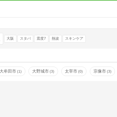
検索
大阪
スタバ
震度7
熱波
スキンケア
大牟田市
大野城市
太宰市
宗像市
1
3
0
3