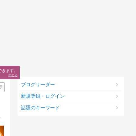
できます。
閉じる
ブログリーダー
示
新規登録・ログイン
話題のキーワード
〜現在:整骨院施術ｽﾀｯﾌ・ﾏｽﾀｰｶﾗｰｾﾗﾋﾟｽﾄ