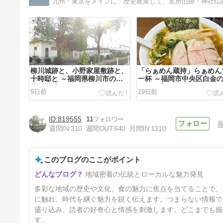
柳川城跡と、小野家屋敷跡と、
「らぁめん蔵持」らぁめん
十時邸と ～福岡県柳川市の史
一杯 ～福岡市中央区白金
跡・街並
ーメン店
9日前
19日前
819555
11
週間IN:
310
週間OUT:
640
月間IN:
1310
このブログのここがポイント
「支那そは屋 こうや」雲呑麺
地域密着の伝統とローカルな魅力発見
〜東京都新宿区四谷のラーメン
店・中華料理店
27日前
多彩な地域の歴史や文化、食の魅力に焦点を当てることで、
に触れ、時代を継ぐ魅力を鋭く伝えます。つまらない情報で
盛り込み、読者の好奇心と情感を刺激します。どこまでも掘
す。