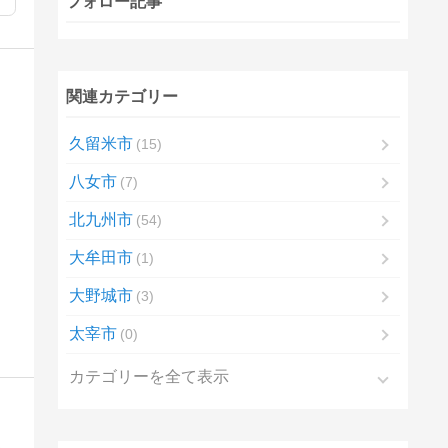
フォロー記事
関連カテゴリー
久留米市
15
八女市
7
北九州市
54
大牟田市
1
大野城市
3
太宰市
0
カテゴリーを全て表示