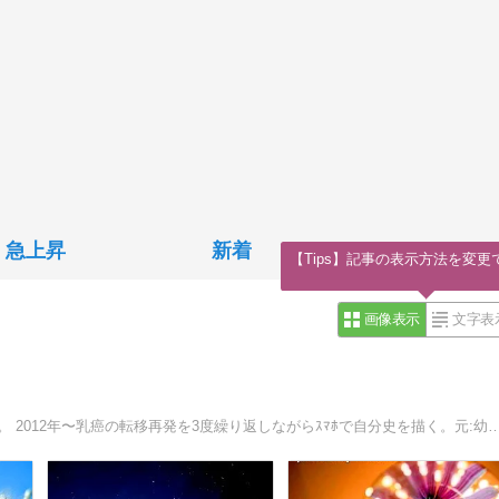
急上昇
新着
【Tips】記事の表示方法を変更
画像表示
文字表
2006年〜日々何気なく目に映ったものを写真に乗せて・・。 2012年〜乳癌の転移再発を3度繰り返しながらｽﾏﾎで自分史を描く。元:幼稚園教諭