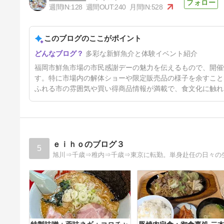
週間IN:
128
週間OUT:
240
月間IN:
528
このブログのここがポイント
福岡市鮮魚市場 市民感謝デー
多彩な新鮮魚介と体験イベント紹介
くじら三点盛
81日前
福岡市鮮魚市場の市民感謝デーの魅力を伝えるもので、開催
す。特に市場内の解体ショーや限定販売品の様子を余すこと
ふれる市の雰囲気や買い得商品情報が満載で、食文化に触れ
ｅｉｈｏのブログ３
5
旭川⇒千歳⇒稚内⇒千歳⇒東京に転勤。単身赴任の日々の