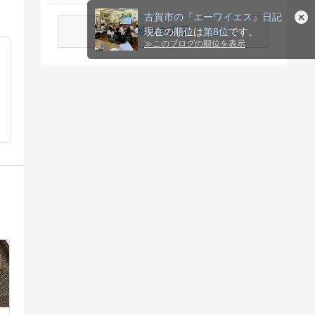
古賀市の『エーワイエス』日記
続きを表示
現在の順位は
第8位
です。
≫
このブログの順位を表示