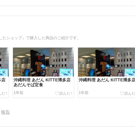
したショップ』で購入した商品のご紹介です。
多店
沖縄料理 あだん KITTE博多店
沖縄料理 あだん KITTE博多
あだんそば定食
1年前
1年前
報告