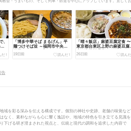
で、
「博多中華そば まるげん」平
「晴々飯店」麻婆豆腐定食 〜
のラ
麺つけそば並 ～福岡市中央区
東京都台東区上野の麻婆豆腐
平尾のラーメン店
店・中華料理店
19日前
26日前
報告
地域を彩る深みを伝える構成です。個別の神社や史跡、老舗の味覚など
はなく、素朴ながらも心に響く逸話や、地域の特色を引き立てる見識を
り下げる研ぎ澄まされた視点と、伝統と現代の調和を追求した内容で