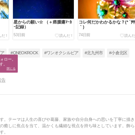
星からの願い☆ （＋癌腫瘍ﾏｰｶ
コレ何だかわかるかな？(* ´
ｰ記録）
｀)
53日前
74日前
ビア
#ONEOKROCK
#ワンオクシルビア
#北九州市
#小倉北区
ォロー。

す。
閉じる
報告
す。テーマは人生の喜びや葛藤、家族や自分自身への思いを丁寧に描き
の癒しに焦点を当て、温かくも繊細な視点を持ち味としています。飾ら
す。