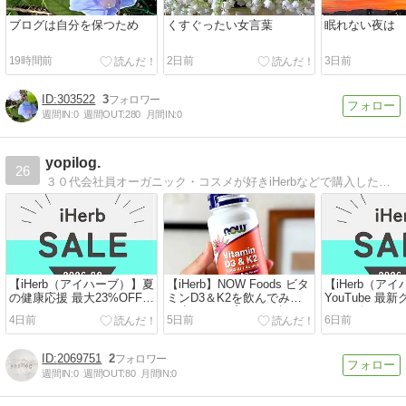
ブログは自分を保つため
くすぐったい女言葉
眠れない夜は
19時間前
2日前
3日前
303522
3
週間IN:
0
週間OUT:
280
月間IN:
0
yopilog.
26
３０代会社員オーガニック・コスメが好きiHerbなどで購入したもののレビューブログ
【iHerb（アイハーブ）】夏
【iHerb】NOW Foods ビタ
【iHerb（ア
の健康応援 最大23%OFFセ
ミンD3＆K2を飲んでみた
YouTube 最
ールがはじまったよ！
｜小さめカプセルで続けや
ドのお知らせ
4日前
5日前
6日前
【8/3-8/10】
すい骨サポートサプリ
25%OFF！【8/1
2069751
2
週間IN:
0
週間OUT:
80
月間IN:
0