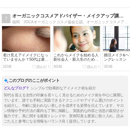
オーガニックコスメアドバイザー・メイクアップ講師のブログ
7
福岡 JOCAオーガニックコスメ協会公認、オーガニックコスメアドバイザー・ホリスティックビューティアドバイザー・メイクアップセミナー講師の西村あかねです。
老け見えアイメイクになっ
これからメイクを始める人
婚活メイク&ヘ
ていませんか？50代は避け
新社会人・新入生のための
ングレッスン
た方がよい、老け見えアイ
ファーストメイク・スキン
2日前
3日前
3日前
メイク３選
ケアレッスン＆コンサル』
このブログのここがポイント
シンプルで効果的なアイメイク術を紹介
50代を迎える女性の印象を若々しく見せるためのメイク術を中心に展開し
ています。誰でも手軽に実践できるテクニックやアイテム選びのポイント
を紹介し、年齢に捉われない美しさを追求する姿勢を伝えています。サロ
ン情報や予約方法の案内も丁寧に掲載し、実践的な内容と信息の親切さが
魅力です。美に関する最新トレンドや、実例写真も豊富に取り入れ、読み
ごたえと参考になる情報をバランス良く提供しています。