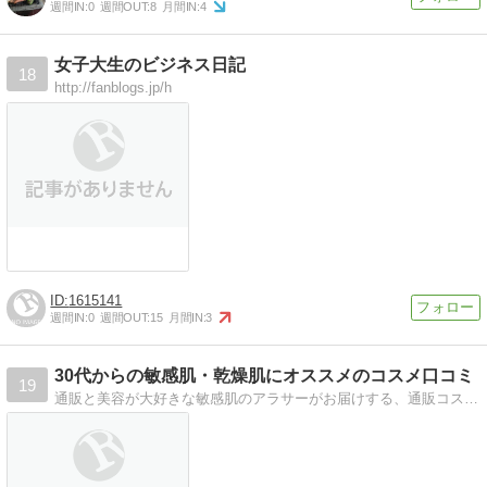
週間IN:
0
週間OUT:
8
月間IN:
4
女子大生のビジネス日記
18
http://fanblogs.jp/h
1615141
週間IN:
0
週間OUT:
15
月間IN:
3
30代からの敏感肌・乾燥肌にオススメのコスメ口コミ
19
通販と美容が大好きな敏感肌のアラサーがお届けする、通販コスメレビューです。実際に使用してみて 敏感肌の私にも続けられそうなものやギフト向け商品を紹介しています