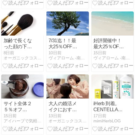
落とせる低刺
た｜小さめカ
ドのお知らせ
激タイプ
プセルで続け
｜最大
やすい骨サポ
25%OFF！
ートサプリ
【8/1-8/6】
加齢で長くな
7/31迄！！最
好評開催中！
った顔の下半
大25％OFFク
最大25％OFF
分をコンパク
ーポン配信！
クーポン配
8日前
10日前
15日前
オーガニックコスメアドバイザー・メイクアップ講師のブログ
ヴィアローム -南仏プロヴァンスのオーガニックアロマ-
ヴィアローム -南仏プロヴァンスのオーガニックアロマ-
トに見せるメ
◎SUMMER
信！
イクテクニッ
SALE 2026 第
◎SUMMER
ク
一弾☆
SALE 2026 第
一弾☆
サイト全体２
大人の婚活メ
iHerb 到着。
５％オフ
イクにおすす
CENTELLAに
Peanut Butter
めなリップの
夢中
15日前
13日前
17日前
アイハーブで気軽にオーガニック
オーガニックコスメアドバイザー・メイクアップ講師のブログ
mimiHerbLOG
& Coダークチ
色をプロの目
ョコレートド
で選んでみま
リームズ
した