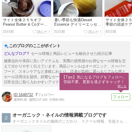
サイト全体２５％オフ
暑い季節も快適Desert
サイト全体２５
Peanut Butter & Coダーク
Essence デイリーエッセン
季節の頭皮ケ
チョコレートドリームズ
シャル保湿クリーム
グシャンプー
15日前
51日前
83日前
このブログのここがポイント
セール情報と商品レビューを融合させた紹介記事
健康志向や美容に良いアイテムを、実際の使用感やお得なセール情報を交
えて分かりやすく伝えています。商品ジャンルはオーガニック、スーパー
フード、スキンケアなど多岐にわたり、読者が気軽に選べるリアルな声と
セール活用法を提供。頻繁なセール情報や限定クーポンの紹介も特徴で、
【Tips】気になるブログをフォロー。

登録不要。更新を逃さずキャッチ！
日常生活に取り入れやすいアイテム選びをサポートします。
閉じる
1648732
7
週間IN:
80
週間OUT:
190
月間IN:
650
オーガニック・ネイルの情報満載ブログです
2
オーガニックネイルの施術のこだわり、スクール情報、生徒さん作品やレビュー、またオーガニックライフ全般に渡って日々のできごとを記載しています。