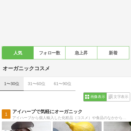
人気
フォロー数
急上昇
新着
オーガニックコスメ
1〜30位
31〜60位
61〜90位
画像表示
文字表示
アイハーブで気軽にオーガニック
1
アイハーブから個人輸入した化粧品（コスメ）や食品のなかから、主におすすめ商品のご紹介をしています