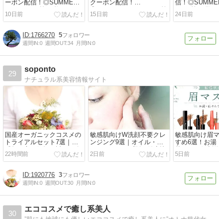
ーポン配信！◎SUMMER
クーポン配信！
信！◎SUMMER
SALE 2026 第一弾☆
◎SUMMER SALE 2026 第
2026 第一弾☆
10日前
15日前
24日前
一弾☆
1766270
5
週間IN:
0
週間OUT:
34
月間IN:
0
soponto
29
ナチュラル系美容情報サイト
国産オーガニックコスメの
敏感肌向けW洗顔不要クレ
敏感肌向け眉
トライアルセット7選｜敏
ンジング9選｜オイル・バ
すめ6選！お湯
感肌の方も気軽に試せる人
ームなどタイプ別で徹底比
落とせる低刺
22時間前
2日前
5日前
気ブランド比較
較【2026】
1920776
3
週間IN:
0
週間OUT:
30
月間IN:
0
エココスメで癒し系美人
30