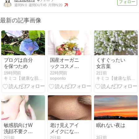
週間IN:
0
週間OUT:
45
月間IN:
20
最新の記事画像
ブログは自分
国産オーガニ
くすぐったい
を保つため
ックコスメの
女言葉
トライアルセ
19時間前
22時間前
2日前
キミコ【健康な肌をつくる】
soponto
キミコ【健康な肌をつくる】
ット7選｜敏
感肌の方も気
軽に試せる人
気ブランド比
較
敏感肌向けW
老け見えアイ
眠れない夜は
洗顔不要クレ
メイクになっ
ンジング9選
ていません
3日前
2日前
2日前