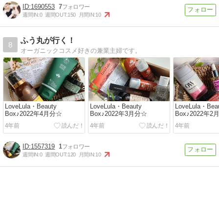
1690553
7
週間IN:
0
週間OUT:
150
月間IN:
10
ふう丸が行く！
8
オーガニックコスメ好きの兼業主婦です。
LoveLula・Beauty
LoveLula・Beauty
LoveLula・Bea
Box♪2022年4月分☆
Box♪2022年3月分☆
Box♪2022年2
4年前
4年前
4年前
1557319
1
週間IN:
0
週間OUT:
120
月間IN:
10