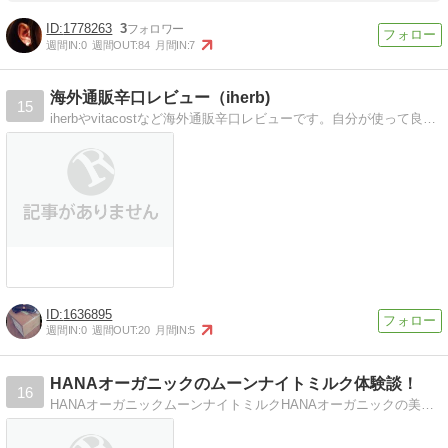
1778263
3
週間IN:
0
週間OUT:
84
月間IN:
7
海外通販辛口レビュー（iherb)
15
iherbやvitacostなど海外通販辛口レビューです。自分が使って良かったもの、悪かったものを正直に！
1636895
週間IN:
0
週間OUT:
20
月間IN:
5
HANAオーガニックのムーンナイトミルク体験談！
16
HANAオーガニックムーンナイトミルクHANAオーガニックの美白化粧品ムーンナイトミルクの体験談・口コミ