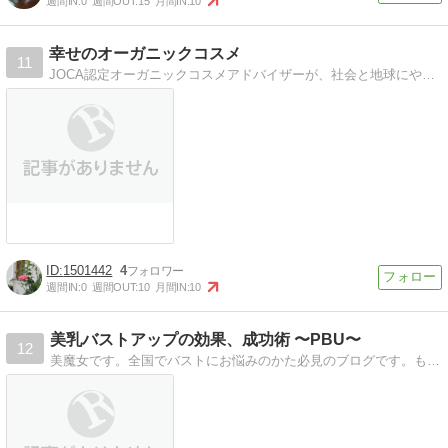
週間IN:
0
週間OUT:
15
月間IN:
10
幸せのオーガニックコスメ
11
JOCA認定オーガニックコスメアドバイザーが、社会と地球にやさしいオーガニックコスメのレビューや情報を発信。
1501442
4
週間IN:
0
週間OUT:
10
月間IN:
10
美乳バストアップの効果、成功術 〜PBU〜
12
美魔女です。全国でバストにお悩みのかた必見のブログです。もう貧乳なんて言わせないよ？