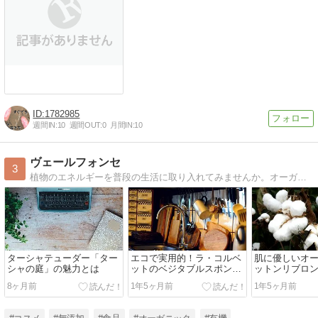
1782985
週間IN:
10
週間OUT:
0
月間IN:
10
ヴェールフォンセ
3
植物のエネルギーを普段の生活に取り入れてみませんか。オーガニックや生薬・植物や無添加のコスメ・生活雑貨・食品などについて紹介しています。オーガニックショップやカフェも合わせて紹介していきます。
ターシャテューダー「ター
エコで実用的！ラ・コルベ
肌に優しいオ
シャの庭」の魅力とは
ットのベジタブルスポンジ
ットンリブロ
の魅力
魅力
8ヶ月前
1年5ヶ月前
1年5ヶ月前