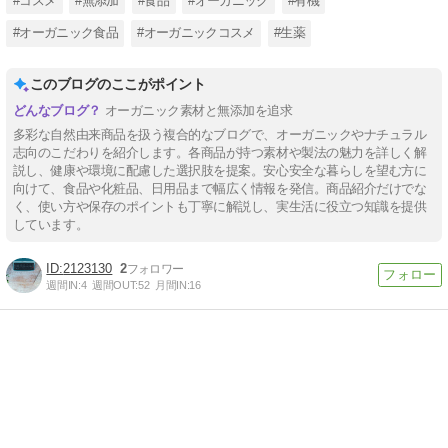
#コスメ
#無添加
#食品
#オーガニック
#有機
#オーガニック食品
#オーガニックコスメ
#生薬
このブログのここがポイント
オーガニック素材と無添加を追求
多彩な自然由来商品を扱う複合的なブログで、オーガニックやナチュラル
志向のこだわりを紹介します。各商品が持つ素材や製法の魅力を詳しく解
説し、健康や環境に配慮した選択肢を提案。安心安全な暮らしを望む方に
向けて、食品や化粧品、日用品まで幅広く情報を発信。商品紹介だけでな
く、使い方や保存のポイントも丁寧に解説し、実生活に役立つ知識を提供
しています。
2123130
2
週間IN:
4
週間OUT:
52
月間IN:
16