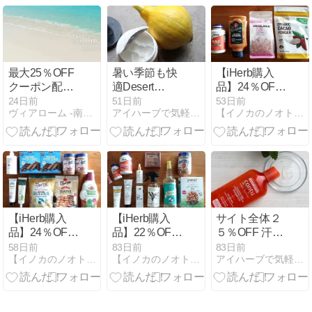
最大25％OFF
暑い季節も快
【iHerb購入
クーポン配
適Desert
品】24％OFF
信！
Essence デイ
で買った、オ
24日前
51日前
53日前
ヴィアローム -南仏プロヴァンスのオーガニックアロマ-
アイハーブで気軽にオーガニック
【イノカのノオト】iHerbの購入品紹介やコスメレビュー
◎SUMMER
リーエッセン
ーガニックカ
SALE 2026 第
シャル保湿ク
カオパウダー
一弾☆
リーム
やチポトレマ
ヨネーズなど
【iHerb購入
【iHerb購入
サイト全体２
品】24％OFF
品】22％OFF
５％OFF 汗の
で買った、
で買った、頭
季節の頭皮ケ
58日前
83日前
83日前
【イノカのノオト】iHerbの購入品紹介やコスメレビュー
【イノカのノオト】iHerbの購入品紹介やコスメレビュー
アイハーブで気軽にオーガニック
久々のアトキ
皮用美容液
アクレンジン
ンスや、はじ
や、久しぶり
グシャンプー
めましてのブ
のレチノール
をリピ
ルグルなど
クリームなど