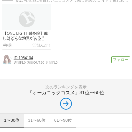
”肌にも地球にも優しいエココスメで癒し系美人に”オトナ世代女子向け美容法＆エコ情報。JOCA認定オーガニックコスメアドバイザー＆ナチュラルフードマイスター
【ONE LIGHT 鍼灸院】鍼
にはどんな効果がある？婦
人科疾患や妊活に効果的？
4年前
鍼灸師の會澤（あいざわ）
先生にお話を伺いました
1984104
週間IN:
0
週間OUT:
30
月間IN:
0
次のランキングを表示
「オーガニックコスメ」
31位〜60位
1〜30位
31〜60位
61〜90位