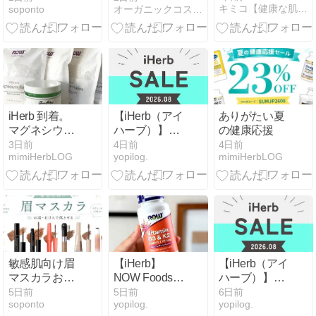
キミコ【健康な肌をつくる】
soponto
オーガニックコスメアドバイザー・メイクアップ講師のブログ
｜オイル・バ
か？50代は避
ームなどタイ
けた方がよ
プ別で徹底比
い、老け見え
較【2026】
アイメイク３
選
iHerb 到着。
【iHerb（アイ
ありがたい夏
マグネシウム
ハーブ）】夏
の健康応援
マグネシウム
の健康応援 最
3日前
4日前
4日前
mimiHerbLOG
yopilog.
mimiHerbLOG
とスクラブ
大23%OFFセ
ールがはじま
ったよ！
【8/3-8/10】
敏感肌向け眉
【iHerb】
【iHerb（アイ
マスカラおす
NOW Foods
ハーブ）】
すめ6選！お
ビタミンD3＆
YouTube 最新
5日前
5日前
6日前
soponto
yopilog.
yopilog.
湯・石けんで
K2を飲んでみ
クーポンコー