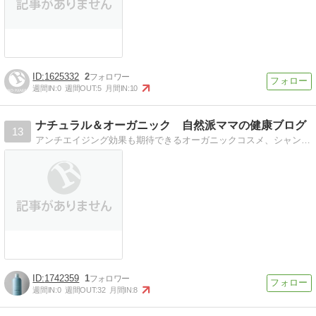
1625332
2
週間IN:
0
週間OUT:
5
月間IN:
10
ナチュラル＆オーガニック 自然派ママの健康ブログ
13
アンチエイジング効果も期待できるオーガニックコスメ、シャンプー等のオーガニックな日用品、その他食品など、私の大好きなオーガニックライフをお伝えします(*´Д`)
1742359
1
週間IN:
0
週間OUT:
32
月間IN:
8