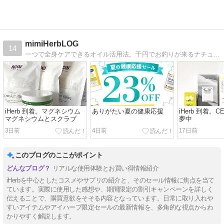
mimiHerbLOG
14
一つで全身ケアできるオイル活用法。千円でお釣りが来るナチュラル・オーガニックコスメ。適当でキレイに仕上がる、毎日使えるメイクアイテム。その他も色々。食、子育て。
iHerb 到着。マグネシウム
ありがたい夏の健康応援
iHerb 到着。C
マグネシウムとスクラブ
夢中
3日前
4日前
17日前
このブログのここがポイント
リアルな使用体験とお買い得情報紹介
iHerbを中心としたコスメやサプリの紹介と、そのセール情報に焦点を当て
ています。実際に使用した感想や、期間限定の割引キャンペーンを詳しく
伝えることで、購買意欲をそそる内容となっています。日常に取り入れや
すいアイテムやアイハーブ限定セールの最新情報を、多角的な視点からわ
かりやすく解説します。