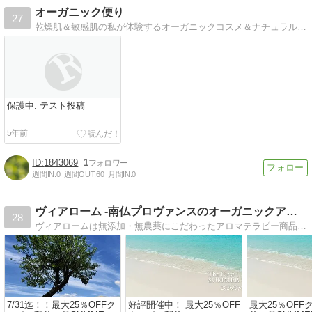
オーガニック便り
27
乾燥肌＆敏感肌の私が体験するオーガニックコスメ＆ナチュラルスキンケアについて
保護中: テスト投稿
5年前
1843069
1
週間IN:
0
週間OUT:
60
月間IN:
0
ヴィアローム -南仏プロヴァンスのオーガニックアロマ-
28
ヴィアロームは無添加・無農薬にこだわったアロマテラピー商品を取り扱っています。
7/31迄！！最大25％OFFク
好評開催中！ 最大25％OFF
最大25％OFF