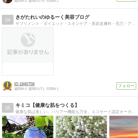
週間IN:
0
週間OUT:
6
月間IN:
2
きがたれいのゆるーく美容ブログ
24
サプリメント・ダイエット・スキンケア・美容皮膚科・毛穴・アンチエイジング・アイハーブ・オオサカ堂・猫
1840758
週間IN:
0
週間OUT:
1
月間IN:
1
キミコ【健康な肌をつくる】
25
健康な肌は美しい。バリアー機能も万全。エコサート認定オーガニックコスメ『オセアント』で健康な肌を作ってください