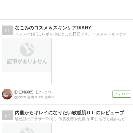
なごみのコスメ＆スキンケアDIARY
21
コスメのお試しレポを中心とした日記です。コスメ＆スキンケアの詳しい感想や写真、グルメ、沖縄、猫、音楽について書いてます
1346085
1
週間IN:
0
週間OUT:
0
月間IN:
3
内側からキレイになりたい敏感肌ＯＬのレビューブログ
22
敏感肌のアラサーOLが、体質改善や免疫力UPにも取り組みながら、自然派コスメや健康食品を中心に色々試しています。正直な感想を心がけています。