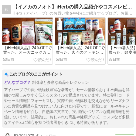
【イノカのノオト】iHerbの購入品紹介やコスメレビュー
6
iHerb（アイハーブ）のお買い物を中心にご紹介するブログ。お気に入り商品やおすすめ、リピート品、購入品以外に、会員登録、購入方法、送料や支払い、割引クーポンコード、お得なセール情報、楽天リーベイツなど
【iHerb購入品】24％OFFで
【iHerb購入品】24％OFFで
【iHerb購入品
買った、オーガニックカカ
買った、久々のアトキンス
買った、頭皮
オパウダーやチポトレマヨ
や、はじめましてのブルグ
久しぶりのレ
53日前
58日前
83日前
ネーズなど
ルなど
ームなど
このブログのここがポイント
割引率と多彩な商品セレクション
アイハーブでの買い物経験豊富な著者が、セール情報やおすすめ商品を詳
細かつ親しみやすく伝えるスタイルで構成されています。特に割引コード
やセール情報にフォーカスし、実際の買い物体験を交えながらリーズナブ
ルに良質な商品を見つけたい人に向けた内容です。頻繁にセールやキャン
ペーン情報を紹介し、自然体の文章で、実用的かつリアルな購買情報を発
信しています。結果的に、おしゃれな商品や健康グッズ、コスメなど多様
なアイテムに関心を持つ読者層を引きつける特徴があります。
2024970
6