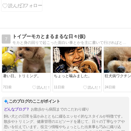
ラック良すぎ
てリピート
トイプーモカとまるまるな日々(仮)
7
モカと身の回りで起こった面白い事とかを主に書いて行ければと思います。お気軽に絡んで下さいね。
暑い日。トリミング。
ちょっと噛みました。
狂犬病ワクチ
7日前
11日前
24日前
このブログのここがポイント
お散歩から病院までのこだわり綴り
飼い犬との日常を温かみとともに綴るエッセイ的なスタイルが特徴です。
散歩やトリミング、健康管理のエピソードを通じて、日々の丁寧なケアや
思いを伝えています。役立つ情報やちょっとした出来事も巧みに織り込