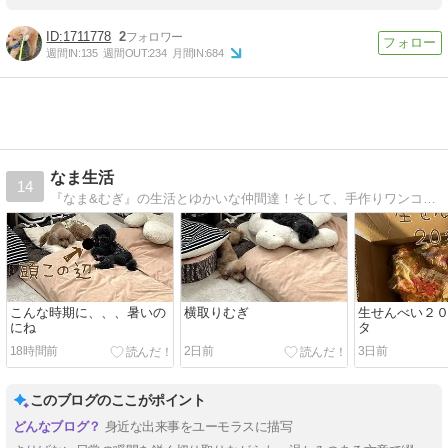
1711778
2
週間IN:
135
週間OUT:
234
月間IN:
684
なま生活
14
『なま&むぎ』の生活とゆかいな仲間達！そして、手作りワンコ服などなど
こんな時期に、、、暑いの
横取りむぎ
生せんべい２０
にね
タ
18時間前
2日前
3日前
このブログのここがポイント
身近な出来事をユーモラスに描写