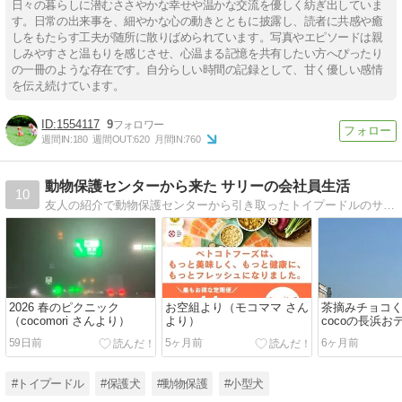
日々の暮らしに潜むささやかな幸せや温かな交流を優しく紡ぎ出していま
す。日常の出来事を、細やかな心の動きとともに披露し、読者に共感や癒
しをもたらす工夫が随所に散りばめられています。写真やエピソードは親
しみやすさと温もりを感じさせ、心温まる記憶を共有したい方へぴったり
の一冊のような存在です。自分らしい時間の記録として、甘く優しい感情
を伝え続けています。
1554117
9
週間IN:
180
週間OUT:
620
月間IN:
760
動物保護センターから来た サリーの会社員生活
10
友人の紹介で動物保護センターから引き取ったトイプードルのサリー、昼間は会社に一緒に通勤し、今は、みならい社員としてがんばっています。
2026 春のピクニック
お空組より（モコママ さん
茶摘みチョコ
（cocomori さんより）
より）
cocoの長浜おデ
（cocomori 
59日前
5ヶ月前
6ヶ月前
#トイプードル
#保護犬
#動物保護
#小型犬