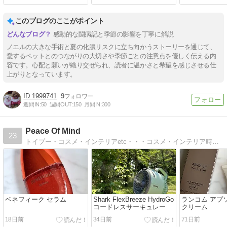
このブログのここがポイント
感動的な闘病記と季節の影響を丁寧に解説
ノエルの大きな手術と夏の化膿リスクに立ち向かうストーリーを通じて、
愛するペットとのつながりの大切さや季節ごとの注意点を優しく伝える内
容です。心配と願いが織り交ぜられ、読者に温かさと希望を感じさせる仕
上がりとなっています。
1999741
9
週間IN:
50
週間OUT:
150
月間IN:
300
Peace Of Mind
23
トイプー・コスメ・インテリアetc・・・コスメ・インテリア時々トイプー レッド♀ の成長記録。
ベネフィーク セラム
Shark FlexBreeze HydroGo
ランコム アプソ
コードレスサーキュレータ
クリーム
ーファン
18日前
34日前
71日前