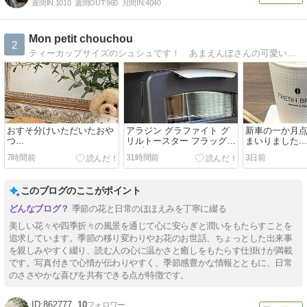
週間IN:
1010
週間OUT:
960
月間IN:
4040
Mon petit chouchou
2
ティーカップサイズのシュシュです！ あまえんぼさんの可愛いお写真見にきてねっ！
おすそ分けいただいたおや
アラジン グラファイト グ
新車の一か月
つ...
リルトースター フラッグシ
まいりました...
ップモデル...
7時間前
31時間前
3日前
このブログのここがポイント
季節の花と日常のほほえみを丁寧に綴る
美しい花々や四季折々の風景を通じて心に安らぎと潤いをもたらすことを
追求しています。季節の移り変わりやお花のお世話、ちょっとした出来事
を親しみやすく綴り、読む人の心に温かさと癒しをもたらす仕掛けが満載
です。写真付きで心情が伝わりやすく、季節感豊かな情報とともに、日常
のささやかな喜びを共有できる点が特徴です。
862777
10