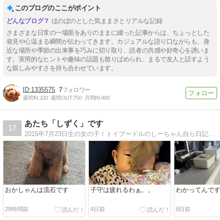
このブログのここがポイント
ほのぼのとした気ままさとリアルな記録
さまざまな日常の一場面をありのままに綴った記事からは、ちょっとした
発見や心温まる瞬間が伝わってきます。カジュアルな語り口ながらも、身
近な場所や季節の出来事を巧みに切り取り、読者の共感や好奇心を誘いま
す。実用的なヒントや趣味の話題も散りばめられ、まるで友人と話すよう
な親しみやすさを持ち合わせています。
1335575
7
週間IN:
100
週間OUT:
750
月間IN:
480
あたち「しずく」です
17
2015年7月23日生の女の子！トイプードルのしーちゃん自ら日記を書いてます。。火・金で更新 写真がなぜかUPされませんが、更新しています。
おかしゃんは流石です
子守は疲れるわぁ。。
わかってんで
29時間前
4日前
8日前