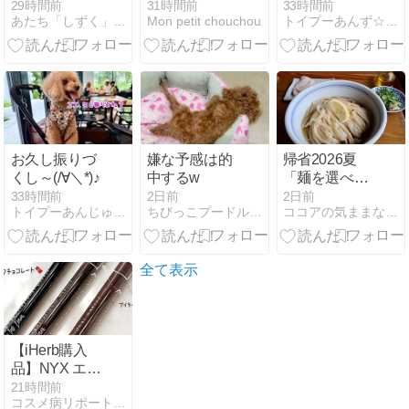
ルトースター
￣)
29時間前
31時間前
33時間前
あたち「しずく」です
Mon petit chouchou
トイプーあんず☆ライチ☆リオとのＨａｐｐｙＬｉｆｅ
フラッグシッ
プモデル...
お久し振りづ
嫌な予感は的
帰省2026夏
くし～(/∀＼*)♪
中するw
「麺を選べる
讃岐うどん
33時間前
2日前
2日前
トイプーあんじゅとしぇりの日記
ちびっこプードル ディーンのおうち
ココアの気ままな日々
屋」
全て表示
【iHerb購入
品】NYX エピ
ックインクア
21時間前
コスメ病リポート・・・ときどきトイプー
イライナー ブ