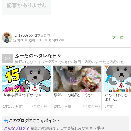
1753756
1
週間IN:
80
週間OUT:
100
月間IN:
290
ふーたのヘタレな日々
20
神戸のちびトイプー2匹のほのぼの毎日。8歳のふーたと2歳のそーた。しっちゃかめっちゃかのほのぼの毎日！
今年も残りわずか（爆）
季節のご挨拶どころか！
いや、ほんと
ません。
1年11ヶ月前
2年5ヶ月前
3年前
このブログのここがポイント
気負わず継続する日常＆親しみやすさを重視