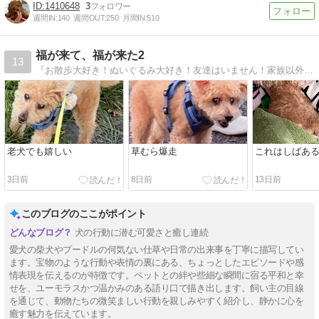
1410648
3
週間IN:
140
週間OUT:
250
月間IN:
510
福が来て、福が来た2
13
『お散歩大好き！ぬいぐるみ大好き！友達はいません！家族以外には懐きません！それが俺！』byトイプードル福ちゃん♂
老犬でも嬉しい
草むら爆走
これはしばあ
3日前
8日前
13日前
このブログのここがポイント
犬の行動に潜む可愛さと癒し連続
愛犬の柴犬やプードルの何気ない仕草や日常の出来事を丁寧に描写してい
ます。宝物のような行動や表情の裏にある、ちょっとしたエピソードや感
情表現を伝えるのが特徴です。ペットとの絆や些細な瞬間に宿る平和と幸
せを、ユーモラスかつ温かみのある語り口で描き出します。飼い主の目線
を通じて、動物たちの微笑ましい行動を親しみやすく紹介し、静かに心を
癒す魅力を伝えています。