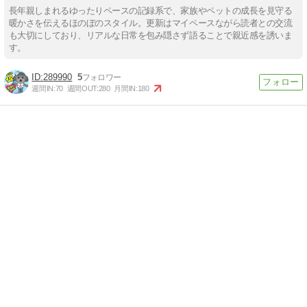
長年親しまれるゆったりペースの記録系で、家族やペットの成長を見守る
暖かさを伝えるほのぼのスタイル。更新はマイペースながら読者との交流
も大切にしており、リアルな日常を包み隠さず語ることで親近感を誘いま
す。
289990
5
週間IN:
70
週間OUT:
280
月間IN:
180