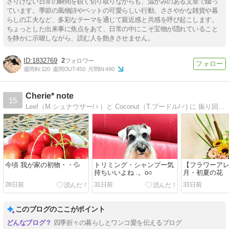
さりげない日常の瞬間を鋭く切り取りながらも、温かみのある文章で綴っ
ています。季節の風物詩やペットの可愛らしい行動、ささやかな雑貨や暮
らしの工夫など、多彩なテーマを通じて親近感と共感を呼び起こします。
ちょっとした出来事に焦点をあて、日常の中にこそ宝物が隠れていること
を静かに示唆しながら、読む人を飽きさせません。
1832769
2
週間IN:
120
週間OUT:
450
月間IN:
490
Cherie* note
15
Leef（M.シュナウザー/♀）と Coconut（T.プードル/♂) に 振り回されながらの 日々。好きなもの 楽しいこと、あれこれ綴ります。
今頃 我が家の初物・・💦
トリミング・シャンプー気
【フラワーア
持ちいいよね .。o○
月・初夏の花
28日前
31日前
33日前
このブログのここがポイント
四季折々の暮らしとワンコ愛を伝えるブログ