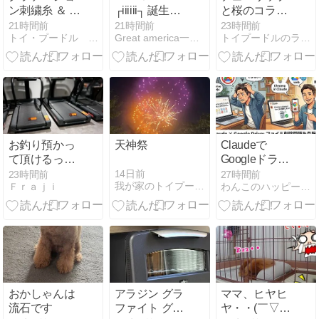
ン刺繍糸 ＆ ま
┌iiiiii┐ 誕生日
と桜のコラボ
しかくフレー
の【誤飲】騒
(#^^#)
21時間前
21時間前
23時間前
トイ・プードル Diary
Great america一家のな〜んにもない暮らし
トイプードルのララ&ミク♪
ム
ぎ…
お釣り預かっ
天神祭
Claudeで
て頂けるって
Googleドライ
&
ブを使うな？
14日前
23時間前
27時間前
我が家のトイプードル＆日常写真
Ｆｒａｊｉ
わんこのハッピーライフ〜楽しめることを探して〜
おかしゃんは
アラジン グラ
ママ、ヒヤヒ
流石です
ファイト グリ
ヤ・・(￣▽