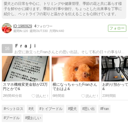
愛犬との日常を中心に、トリミングや健康管理、季節の花と共に暮らす様
子を鮮やかに綴ります。季節の行事や旅行、ちょっとした出来事を丁寧に
紹介し、ペットライフの彩りと温かさを伝えることを心掛けています。
1980929
4
週間IN:
120
週間OUT:
330
月間IN:
440
Ｆｒａｊｉ
16
お空に旅立ったFranさんとの思い出話。そして私の日々の事をUPさせて頂いてます。よろしくお願いします。
スマホ機種変更金額が23万
横になっちゃったFranさん
お釣り預かっ
円とかで&
でおはよ&
&
2時間40分前
6時間前
23時間前
#ペットロス
#犬
#トイプードル
#愛犬
#思い出
#Fran
#プードル
#愛おしい