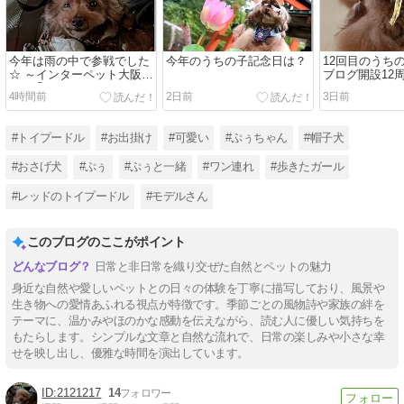
今年は雨の中で参戦でした
今年のうちの子記念日は？
12回目のうち
☆ ～インターペット大阪
ブログ開設12
2026①～
した♪
4時間前
2日前
3日前
#トイプードル
#お出掛け
#可愛い
#ぷぅちゃん
#帽子犬
#おさげ犬
#ぷぅ
#ぷぅと一緒
#ワン連れ
#歩きたガール
#レッドのトイプードル
#モデルさん
このブログのここがポイント
日常と非日常を織り交ぜた自然とペットの魅力
身近な自然や愛しいペットとの日々の体験を丁寧に描写しており、風景や
生き物への愛情あふれる視点が特徴です。季節ごとの風物詩や家族の絆を
テーマに、温かみやほのかな感動を伝えながら、読む人に優しい気持ちを
もたらします。シンプルな文章と自然な流れで、日常の楽しみや小さな幸
せを映し出し、優雅な時間を演出しています。
2121217
14