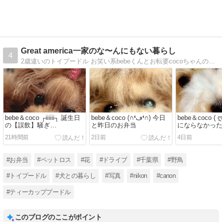
Great america一家のな〜んにもない暮らし
4
2歳違いのトイプードル お笑い系bebeくんとお転婆cocoちゃんの繰り広げるクスッと笑えるお話しと Dadの転勤を機にお弁当作りが始まったMamの奮闘記
bebe＆coco ┌iiiiii┐ 誕生日
bebe＆coco (∩❛ڡ❛∩) 今日
bebe＆coco ( 
の【誤飲】騒ぎ…
と昨日のお弁当
にならなかっ
ッド
21時間前
2日前
4日前
#お弁当
#ペットロス
#花
#ドライブ
#千葉県
#野鳥
#トイプードル
#犬との暮らし
#写真
#nikon
#canon
#ティーカッププードル
このブログのここがポイント