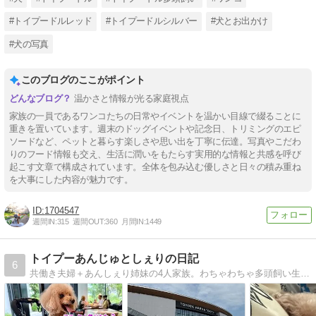
#トイプードルレッド
#トイプードルシルバー
#犬とお出かけ
#犬の写真
このブログのここがポイント
温かさと情報が光る家庭視点
家族の一員であるワンコたちの日常やイベントを温かい目線で綴ることに
重きを置いています。週末のドッグイベントや記念日、トリミングのエピ
ソードなど、ペットと暮らす楽しさや思い出を丁寧に伝達。写真やこだわ
りのフード情報も交え、生活に潤いをもたらす実用的な情報と共感を呼び
起こす文章で構成されています。全体を包み込む優しさと日々の積み重ね
を大事にした内容が魅力です。
1704547
週間IN:
315
週間OUT:
360
月間IN:
1449
トイプーあんじゅとしぇりの日記
6
共働き夫婦＋あんしぇり姉妹の4人家族。わちゃわちゃ多頭飼い生活エンジョイ中です