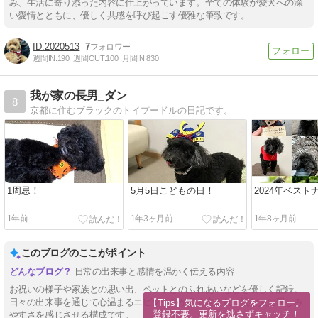
み、生活に寄り添った内容に仕上がっています。全ての体験が愛犬への深
い愛情とともに、優しく共感を呼び起こす優雅な筆致です。
2020513
7
週間IN:
190
週間OUT:
100
月間IN:
830
我が家の長男_ダン
8
京都に住むブラックのトイプードルの日記です。
1周忌！
5月5日こどもの日！
2024年ベスト
1年前
1年3ヶ月前
1年8ヶ月前
このブログのここがポイント
日常の出来事と感情を温かく伝える内容
お祝いの様子や家族との思い出、ペットとのふれあいなどを優しく記録。
日々の出来事を通じて心温まるエピソードが多く含まれ、読む人に親しみ
【Tips】気になるブログをフォロー。

登録不要。更新を逃さずキャッチ！
やすさを感じさせる構成です。