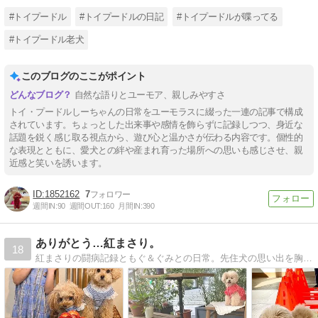
#トイプードル
#トイプードルの日記
#トイプードルが喋ってる
#トイプードル老犬
このブログのここがポイント
自然な語りとユーモア、親しみやすさ
トイ・プードルしーちゃんの日常をユーモラスに綴った一連の記事で構成
されています。ちょっとした出来事や感情を飾らずに記録しつつ、身近な
話題を鋭く感じ取る視点から、遊び心と温かさが伝わる内容です。個性的
な表現とともに、愛犬との絆や産まれ育った場所への思いも感じさせ、親
近感と笑いを誘います。
1852162
7
週間IN:
90
週間OUT:
160
月間IN:
390
ありがとう…紅まさり。
18
紅まさりの闘病記録ともぐ＆ぐみとの日常。先住犬の思い出を胸に「もぐとぐみ」との日々を綴ります。わんこ以外のお話もたまに…。