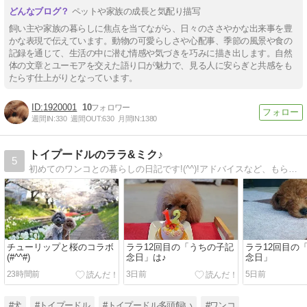
ペットや家族の成長と気配り描写
飼い主や家族の暮らしに焦点を当てながら、日々のささやかな出来事を豊
かな表現で伝えています。動物の可愛らしさや心配事、季節の風景や食の
記録を通じて、生活の中に潜む情感や気づきを巧みに描き出します。自然
体の文章とユーモアを交えた語り口が魅力で、見る人に安らぎと共感をも
たらす仕上がりとなっています。
1920001
10
週間IN:
330
週間OUT:
630
月間IN:
1380
トイプードルのララ&ミク♪
5
初めてのワンコとの暮らしの日記です!(^^)!アドバイスなど、もらえたら嬉しいです(*^-^*)
チューリップと桜のコラボ
ララ12回目の「うちの子記
ララ12回目の
(#^^#)
念日」は♪
念日」
23時間前
3日前
5日前
#犬
#トイプードル
#トイプードル多頭飼い
#ワンコ