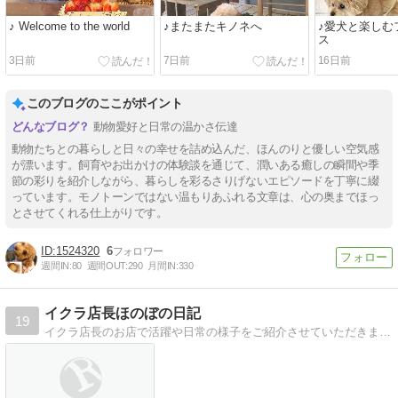
♪ Welcome to the world
♪またまたキノネへ
♪愛犬と楽しむ
ス
3日前
7日前
16日前
このブログのここがポイント
動物愛好と日常の温かさ伝達
動物たちとの暮らしと日々の幸せを詰め込んだ、ほんのりと優しい空気感
が漂います。飼育やお出かけの体験談を通じて、潤いある癒しの瞬間や季
節の彩りを紹介しながら、暮らしを彩るさりげないエピソードを丁寧に綴
っています。モノトーンではない温もりあふれる文章は、心の奥までほっ
とさせてくれる仕上がりです。
1524320
6
週間IN:
80
週間OUT:
290
月間IN:
330
イクラ店長ほのぼの日記
19
イクラ店長のお店で活躍や日常の様子をご紹介させていただきます。