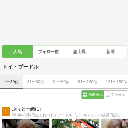
人気
フォロー数
急上昇
新着
トイ・プードル
1〜30位
31〜60位
61〜90位
91〜120位
121〜150位
画像表示
文字表示
ぷぅと一緒に♪
1
2014年6月4日生まれのトイプードル『ぷぅちゃん』の成長日記です☆