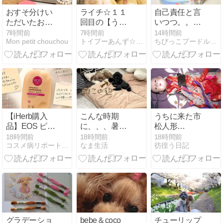
おすそ分けい
ライチ☆１１
自己責任と言
ただいたおや
回目の【うち
いつつ。。。
つ...
の子記念日】♪
ついついね
7時間前
7時間前
14時間前
Mon petit chouchou
トイプーあんず☆ライチ☆リオとのＨａｐｐｙＬｉｆｅ
ちびっこプードル ディーンのおうち
(^^;;
【iHerb購入
こんな時期
うちに来た市
品】EOS ピン
に、、、暑い
松人形
クシャンパン
のにね
は・・・
18時間前
18時間前
18時間前
コスメ病リポート・・・ときどきトイプー
なま生活
彷徨う日記
のボディウォ
ッシュが想像
以上♡香りも
洗い心地も大
満足
グラデーショ
bebe＆coco
チューリップ