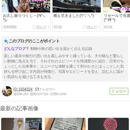
お久し振りづくし～(/∀＼
燃え尽きました(*/▽＼*)
リセールで当
*)♪
(*´艸`*)
33時間前
5日前
9日前
このブログのここがポイント
動物や旅の思い出を温かく伝える記録
楽しい週末や旅行の思い出を親しみやすく綴っている。犬や猫など愛らし
い動物に焦点を当て、それぞれのエピソードを情感豊かに紹介。日常のち
ょっとした出来事や、ユニークな体験を通じて和やかさとほっこりした気
持ちを呼び起こす内容が特徴だ。写真やエピソードを交え、読む人に温か
い気持ちを届ける工夫も光る。
1934324
13
週間IN:
250
週間OUT:
320
月間IN:
1050
最新の記事画像