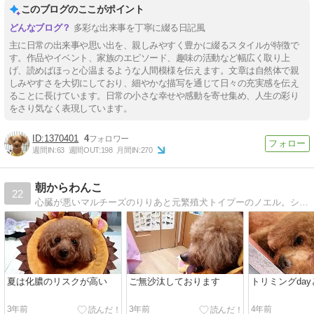
このブログのここがポイント
多彩な出来事を丁寧に綴る日記風
主に日常の出来事や思い出を、親しみやすく豊かに綴るスタイルが特徴で
す。作品やイベント、家族のエピソード、趣味の活動など幅広く取り上
げ、読めばほっと心温まるような人間模様を伝えます。文章は自然体で親
しみやすさを大切にしており、細やかな描写を通じて日々の充実感を伝え
ることに長けています。日常の小さな幸せや感動を寄せ集め、人生の彩り
をさり気なく表現しています。
1370401
4
週間IN:
63
週間OUT:
198
月間IN:
270
朝からわんこ
22
心臓が悪いマルチーズのりりあと元繁殖犬トイプーのノエル。シニアなシスターズの平凡で可愛い毎日。
夏は化膿のリスクが高い
ご無沙汰しております
トリミングda
3年前
3年前
4年前