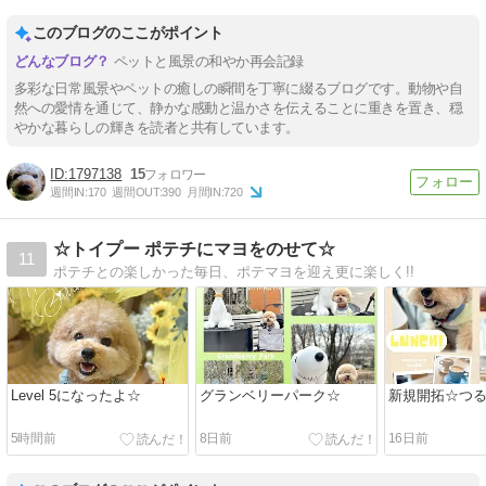
このブログのここがポイント
ペットと風景の和やか再会記録
多彩な日常風景やペットの癒しの瞬間を丁寧に綴るブログです。動物や自
然への愛情を通じて、静かな感動と温かさを伝えることに重きを置き、穏
やかな暮らしの輝きを読者と共有しています。
1797138
15
週間IN:
170
週間OUT:
390
月間IN:
720
☆トイプー ポテチにマヨをのせて☆
11
ポテチとの楽しかった毎日、ポテマヨを迎え更に楽しく!!
Level 5になったよ☆
グランベリーパーク☆
新規開拓☆つ
5時間前
8日前
16日前