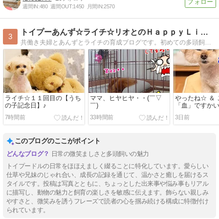
週間IN:
480
週間OUT:
1450
月間IN:
2570
トイプーあんず☆ライチ☆リオとのＨａｐｐｙＬｉｆｅ
3
共働き夫婦とあんずとライチの育成ブログです。初めての多頭飼いで悪戦苦闘の日々です。イベントや旅行などいろいろな所に行くのが大好きです
ライチ☆１１回目の【うち
ママ、ヒヤヒヤ・・(￣▽
やったね☆ ＆
の子記念日】♪
￣)
「血」ですか
7時間前
33時間前
3日前
このブログのここがポイント
日常の微笑ましさと多頭飼いの魅力
トイプードルの日常をほほえましく綴ることに特化しています。愛らしい
仕草や兄妹のじゃれ合い、成長の記録を通じて、温かさと癒しを届けるス
タイルです。投稿は写真とともに、ちょっとした出来事や悩み事もリアル
に描写し、動物の魅力と飼育の楽しさを敏感に伝えます。飾らない親しみ
やすさと、微笑みを誘うフレーズで読者の心を掴み続ける構成に特徴付け
られています。