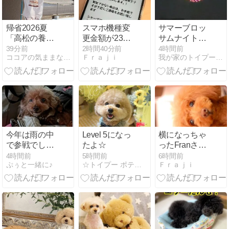
帰省2026夏
スマホ機種変
サマーブロッ
「高松の養蜂
更金額が23万
サムナイトｉ
園」
円とかで&
ｎ狭山池
39分前
2時間40分前
4時間前
ココアの気ままな日々
Ｆｒａｊｉ
我が家のトイプードル＆日常写真
20262
今年は雨の中
Level 5になっ
横になっちゃ
で参戦でした
たよ☆
ったFranさん
☆ ～インター
でおはよ&
4時間前
5時間前
6時間前
ぷぅと一緒に♪
☆トイプー ポテチにマヨをのせて☆
Ｆｒａｊｉ
ペット大阪
2026①～