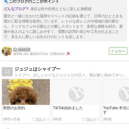
このブログのここがポイント
身近な街や自然とともに楽しむ旅模様
愛犬と一緒に出かけた場所やイベントの記録を通じて、日常のひとときを
豊かに彩る情報を提供しています。レトロな赤レンガや地域の道の駅か
ら、ドッグカフェや公園などの癒しスポットまで、多彩な体験を紹介。家
族や友人のように親しみやすく、実際の訪問の喜びや工夫を伝えること
で、見る人に新しいお出かけのヒントを促します。
666609
週間IN:
140
週間OUT:
310
月間IN:
620
ジュジュはシャイプー
12
トイプー、少しシャイなジュジュとの日々。我が家に初めてやってきたトイプードル、ジュジュとの楽しい毎日の様子を綴ります
突然のお別れ
TikTok始めました
YouTube 本
す
1年5ヶ月前
3年前
3年前