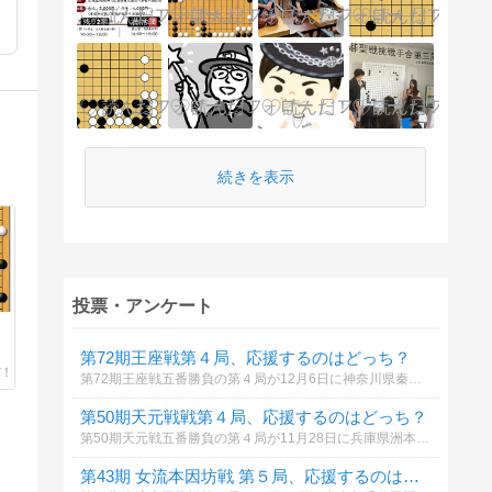
続きを表示
投票・アンケート
第72期王座戦第４局、応援するのはどっち？
第72期王座戦五番勝負の第４局が12月6日に神奈川県秦野市鶴巻温泉「陣屋」で行われます。井山（王座）に挑戦するのは、芝野（九段）。あなたが応援するのは、井山裕太さんですか？それとも芝野虎丸さんですか？ご投票をお待ちしております。
第50期天元戦戦第４局、応援するのはどっち？
第50期天元戦五番勝負の第４局が11月28日に兵庫県洲本市「ホテルニューアワジ」で行われます。一力遼（天元）に挑戦するのは、芝野虎丸（九段）。あなたが応援するのは、一力遼さんですか？それとも、芝野虎丸さんですか？ご投票をお待ちしております。
第43期 女流本因坊戦 第５局、応援するのはどっち？