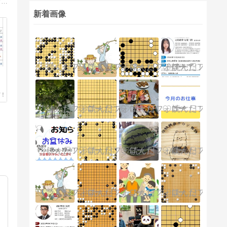
大阪市・難波、なんば囲碁学園（なんば囲碁センター）のブログです。清成哲也九段、倉橋正行九段などスタッフみんなで更新してます＾＾
新着画像