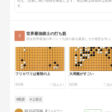
伝え、読者に熱い情熱を喚起します。各記事は具体的な結果
す。
世界最強棋士の打ち筋
3
現在世界最強の申ジンソ九段の碁を鑑賞しその発想を学ぶ
フリカワリは覚悟の上
大局観がすごい
4日前
6日前
#囲碁
#上達法
2137036
2