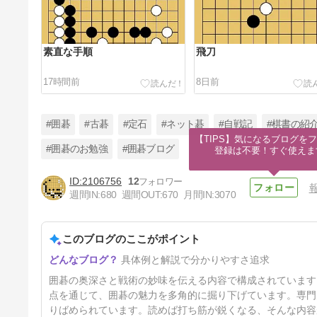
素直な手順
飛刀
17時間前
8日前
#囲碁
#古碁
#定石
#ネット碁
#自戦記
#棋書の紹
【TIPS】気になるブログをフ
#囲碁のお勉強
#囲碁ブログ
登録は不要！すぐ使えま
2106756
12
AI先生の置碁対局その21
週間IN:
680
週間OUT:
670
月間IN:
3070
19日前
このブログのここがポイント
具体例と解説で分かりやすさ追求
囲碁の奥深さと戦術の妙味を伝える内容で構成されています
点を通じて、囲碁の魅力を多角的に掘り下げています。専門
りばめられています。読めば打ち筋が鋭くなる、そんな内容