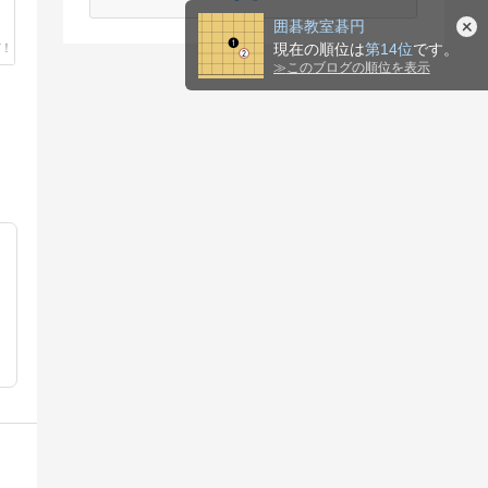
囲碁教室碁円
現在の順位は
第14位
です。
≫
このブログの順位を表示