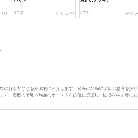
ハザマ
急所のノゾキ、
3日前
4日前
告
ウの解き方などを具体的に紹介します。過去の名局やプロの思考を掘り
ます。勝敗の予測や局面のポイントを的確に伝達し、囲碁を学ぶ者にと