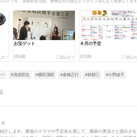
お宝ゲット
８月の予定
15日前
17日前
勇一
#清成哲也
#横田茂昭
#倉橋正行
#林耕三
#小野綾子
告
える
紹介します。勝負のドラマや予定表を通じて、囲碁の奥深さと面白さを