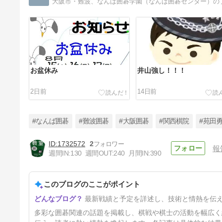
お盆休み
井山強し！！！
2日前
14日前
#なんば囲碁
#難波囲碁
#大阪囲碁
#関西棋院
#苑田
1732572
2
報
週間IN:
130
週間OUT:
240
月間IN:
390
福岡航太朗、新本因坊！！！
このブログのここがポイント
38日前
最新戦績と予定を詳述し、技術と情熱を伝
多彩な囲碁関連の話題を掲載し、棋戦や棋士の活動を幅広く