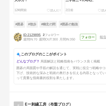
大ポカ！
三手目三々の布石、
12時間前
2日前
#囲碁
#散歩
#幽玄の間
#囲碁の勉強
2129895
2
報
週間IN:
70
週間OUT:
300
月間IN:
350
実戦詰碁！
このブログのここがポイント
5日前
局面解説と戦略指南をバランス良く掲載
囲碁の局面図や手筋の解説を通じて、実戦に役立つ戦略やコ
下げ、技術的な深みと戦術の奥行きを伝える内容となってい
って貴重な指南書的役割を果たします。
Eー刺繍工房（布盤ブログ）