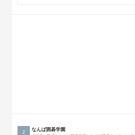
なんば囲碁学園
2