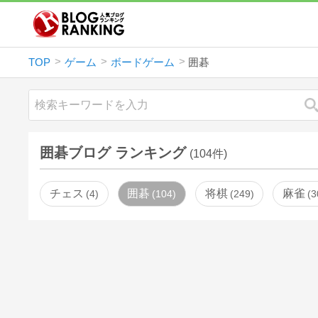
TOP
ゲーム
ボードゲーム
囲碁
囲碁ブログ ランキング
(104件)
チェス
囲碁
将棋
麻雀
4
104
249
3