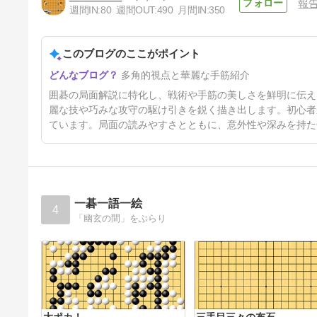
報
週間IN:
80
週間OUT:
490
月間IN:
350
目から鱗のシノギ方
このブログのここがポイント
88日前
多角的視点と華麗な手筋紹介
囲碁の局面解説に特化し、戦術や手筋の美しさを鮮明に伝え
麗な技や巧みな攻守の駆け引きを鋭く描き出します。初心者
ています。局面の読みやすさとともに、意外性や深みを持た
一碁一語一絵
4
「幽玄の間」をぶらり