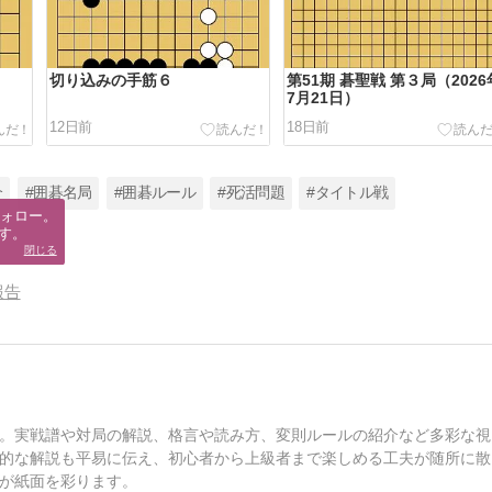
切り込みの手筋６
第51期 碁聖戦 第３局（2026
7月21日）
12日前
18日前
介
#囲碁名局
#囲碁ルール
#死活問題
#タイトル戦
ォロー。

す。
閉じる
報告
。実戦譜や対局の解説、格言や読み方、変則ルールの紹介など多彩な視
的な解説も平易に伝え、初心者から上級者まで楽しめる工夫が随所に散
が紙面を彩ります。