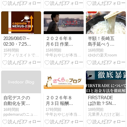
2026/08/07/～
２０２６年８
半額！長崎五
02:30・7:25～
月６日 作業中
島手延べうど
活動ミッショ
報告
ん 液体つゆ付
15時間前
15時間前
16時間前
アフィリエイトで月収３５０万円！
中年おやじが本当にアフィリエイトで稼げる？実験証明ブログ
ゆゆの楽天room
ンまで残り
147日（3528
時間）
自宅デスクの
２０２６年８
FIRSTRADE
自動化を実現
月３日 報酬金
は詐欺？SNS
するSwitchBot
額発表！
で話題の投資
16時間前
17時間前
18時間前
ppdemaruのニュース
中年おやじが本当にアフィリエイトで稼げる？実験証明ブログ
元業界人だけど副業商材のこと全部暴露します｜
プラグミニの
案件の闇を元
実力
業者が暴露！
出金できない