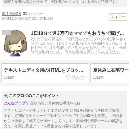
洞察力を兼ね備えた文章で、実践者の心に火をつける内容が特徴です。
1935318
31
週間IN:
210
週間OUT:
120
月間IN:
820
6
1日10分で月3万円☆ママでもおうちで稼げる方法を解説
2人の子供を育児中。0歳5歳のときにブログの記事を書く
時間はおろか、ゆっくりお風呂に入る時間もない私が、1
日10分で月3万円稼いでいる方法をお話しています。作業
時間が取れない方、簡単な副業を探しているあなたにお
すすめの方法です♪
テキストエディタ用のHTMLをブロックエディタの方に貼り付けて変換する方法
10日前
10日前
このブログのここがポイント
最新情報と具体的な手法を伝授
アフィリエイトやネットビジネスに役立つ情報を詳細かつ実践的に提供し
ます。定期的なセミナーやプレゼント企画で学びの機会を拡充し、初心者
から上級者まで幅広くサポートしています。実績例や最新ツールの解説を
交え、確実に収益アップを目指せる内容を追求しています。