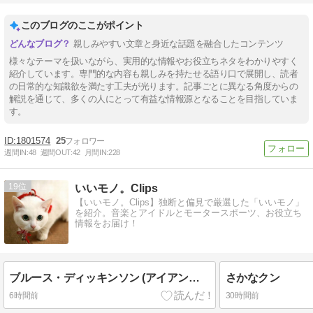
このブログのここがポイント
親しみやすい文章と身近な話題を融合したコンテンツ
様々なテーマを扱いながら、実用的な情報やお役立ちネタをわかりやすく
紹介しています。専門的な内容も親しみを持たせる語り口で展開し、読者
の日常的な知識欲を満たす工夫が光ります。記事ごとに異なる角度からの
解説を通じて、多くの人にとって有益な情報源となることを目指していま
す。
1801574
25
週間IN:
48
週間OUT:
42
月間IN:
228
19
いいモノ。Clips
【いいモノ。Clips】独断と偏見で厳選した「いいモノ」
を紹介。音楽とアイドルとモータースポーツ、お役立ち
情報をお届け！
ブルース・ディッキンソン (アイアン・メイデン)
さかなクン
6時間前
30時間前