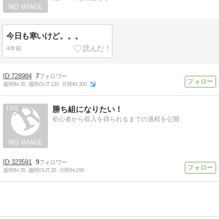
今日も寒いけど。。。
4年前
728984
7
週間IN:
70
週間OUT:
130
月間IN:
300
13
勝ち組になりたい！
初心者から収入を得られるまでの過程を公開
323591
9
週間IN:
70
週間OUT:
20
月間IN:
290