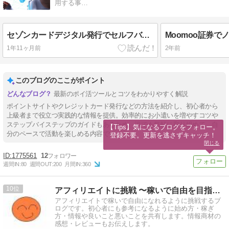
用する事…
セゾンカードデジタル発行でセルフバック報酬ゲット【ポイ活完全ガイド】
1年11ヶ月前
2年前
このブログのここがポイント
最新のポイ活ツールとコツをわかりやすく解説
ポイントサイトやクレジットカード発行などの方法を紹介し、初心者から
上級者まで役立つ実践的な情報を提供。効率的にお小遣いを増やすコツや
ステップバイステップのガイドもあるため、誰でも気軽に取り組めて、自
【Tips】気になるブログをフォロー。

分のペースで活動を楽しめる内容です。
登録不要。更新を逃さずキャッチ！
閉じる
1775561
12
週間IN:
80
週間OUT:
200
月間IN:
360
10
アフィリエイトに挑戦 〜稼いで自由を目指す〜
アフィリエイトで稼いで自由になれるように挑戦するブ
ログです。初心者にも参考になるように始め方・稼ぎ
方・情報や良いこと悪いことを共有します。情報商材の
感想・レビューもお伝えします。