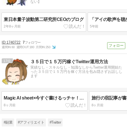
ない】
東日本量子波動第二研究所CEOのブログ
2年8ヶ月前
5年前
1740722
7
週間IN:
60
週間OUT:
180
月間IN:
250
17
３５日で１５万円稼ぐTwitter運用方法
実績なし・スキルなし・知識なしからTwitter運用開始た
った３５日で１５万円を稼ぐ方法を包み隠さずお話しし
ます
Magic AI sheet×今すぐ書けるっチャ！の活用方法
8ヶ月前
8ヶ月前
#副業
#アフィリエイト
#Twitter