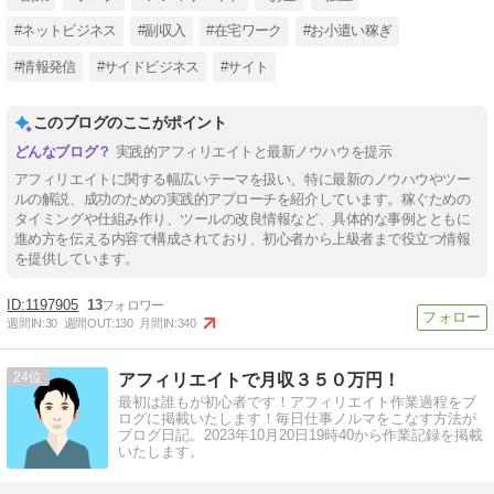
#ネットビジネス
#副収入
#在宅ワーク
#お小遣い稼ぎ
#情報発信
#サイドビジネス
#サイト
このブログのここがポイント
実践的アフィリエイトと最新ノウハウを提示
アフィリエイトに関する幅広いテーマを扱い、特に最新のノウハウやツー
ルの解説、成功のための実践的アプローチを紹介しています。稼ぐための
タイミングや仕組み作り、ツールの改良情報など、具体的な事例とともに
進め方を伝える内容で構成されており、初心者から上級者まで役立つ情報
を提供しています。
1197905
13
週間IN:
30
週間OUT:
130
月間IN:
340
24
アフィリエイトで月収３５０万円！
最初は誰もが初心者です！アフィリエイト作業過程をブ
ログに掲載いたします！毎日仕事ノルマをこなす方法が
ブログ日記。2023年10月20日19時40から作業記録を掲載
いたします。