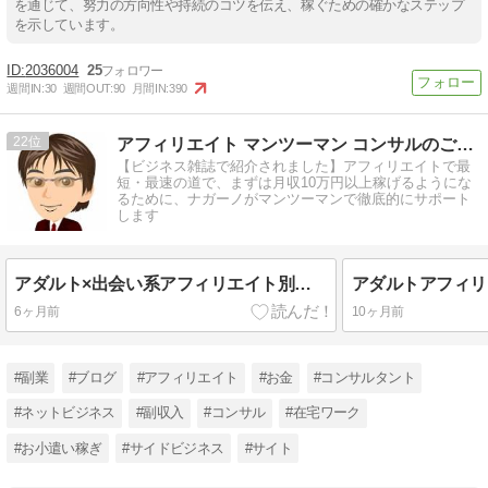
を通じて、努力の方向性や持続のコツを伝え、稼ぐための確かなステップ
を示しています。
2036004
25
週間IN:
30
週間OUT:
90
月間IN:
390
22
アフィリエイト マンツーマン コンサルのご案内
【ビジネス雑誌で紹介されました】アフィリエイトで最
短・最速の道で、まずは月収10万円以上稼げるようにな
るために、ナガーノがマンツーマンで徹底的にサポート
します
アダルト×出会い系アフィリエイト別サイト運用を学べる書籍紹介
6ヶ月前
10ヶ月前
#副業
#ブログ
#アフィリエイト
#お金
#コンサルタント
#ネットビジネス
#副収入
#コンサル
#在宅ワーク
#お小遣い稼ぎ
#サイドビジネス
#サイト