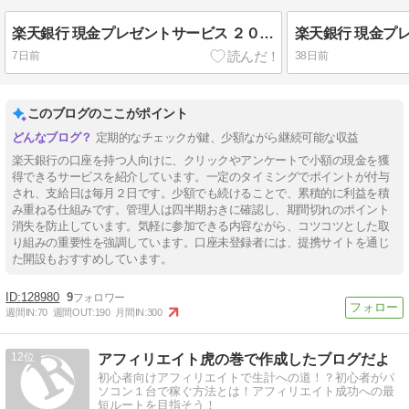
楽天銀行 現金プレゼントサービス ２０２６年７月は１０円獲得
7日前
38日前
このブログのここがポイント
定期的なチェックが鍵、少額ながら継続可能な収益
楽天銀行の口座を持つ人向けに、クリックやアンケートで小額の現金を獲
得できるサービスを紹介しています。一定のタイミングでポイントが付与
され、支給日は毎月２日です。少額でも続けることで、累積的に利益を積
み重ねる仕組みです。管理人は四半期おきに確認し、期間切れのポイント
消失を防止しています。気軽に参加できる内容ながら、コツコツとした取
り組みの重要性を強調しています。口座未登録者には、提携サイトを通じ
た開設もおすすめしています。
128980
9
週間IN:
70
週間OUT:
190
月間IN:
300
12
アフィリエイト虎の巻で作成したブログだよ
初心者向けアフィリエイトで生計への道！？初心者がパ
ソコン１台で稼ぐ方法とは！アフィリエイト成功への最
短ルートを目指そう！