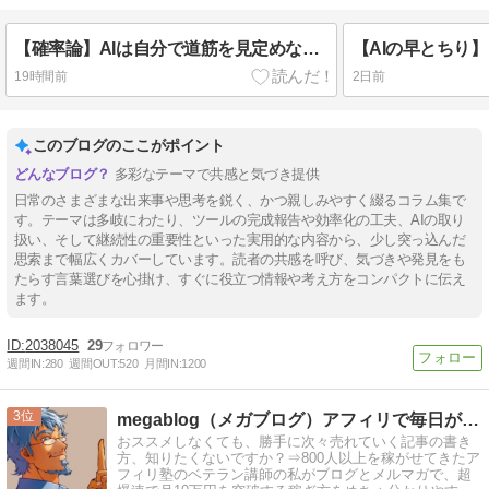
【確率論】AIは自分で道筋を見定めないとあらぬ方向に進む
19時間前
2日前
このブログのここがポイント
多彩なテーマで共感と気づき提供
日常のさまざまな出来事や思考を鋭く、かつ親しみやすく綴るコラム集で
す。テーマは多岐にわたり、ツールの完成報告や効率化の工夫、AIの取り
扱い、そして継続性の重要性といった実用的な内容から、少し突っ込んだ
思索まで幅広くカバーしています。読者の共感を呼び、気づきや発見をも
たらす言葉選びを心掛け、すぐに役立つ情報や考え方をコンパクトに伝え
ます。
2038045
29
週間IN:
280
週間OUT:
520
月間IN:
1200
3
megablog（メガブログ）アフィリで毎日が給料日に！
おススメしなくても、勝手に次々売れていく記事の書き
方、知りたくないですか？⇒800人以上を稼がせてきたア
フィリ塾のベテラン講師の私がブログとメルマガで、超