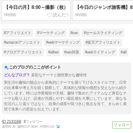
【今日の月】8:00～撮影（枚）
5時間前
5時間前
#アフィリエイト
#マーケティング
#seo
#セールスライティング
#amazonアソシエイト
#webマーケティング
#楽天アフィリエイト
#ブログアフィリエイト
#a8net
#seo対策
#webライティング
#a8
このブログのここがポイント
多彩なテーマと個性豊かな趣味性
実生活や趣味の観点から多角的にテーマを掘り下げるスタイルです。日常
の出来事や考え方を鋭く観察して、具体的な情報や感想を交えながら紹介
しています。時には作業報告や天候、趣味で集めたアイテムなど身近なテ
ーマも取り上げ、読者が共感しやすい親近感を大事にしています。単なる
生活のふり返りではなく、自身の成長や気づきに焦点を当て、きらめく表
現で未来への意欲も伝えています。
2131168
3
週間IN:
30
週間OUT:
3690
月間IN:
110