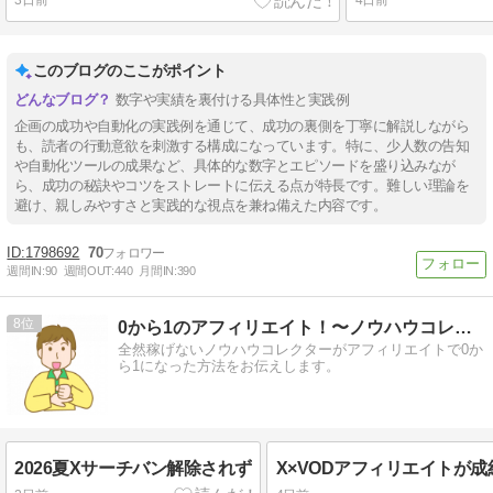
3日前
4日前
このブログのここがポイント
数字や実績を裏付ける具体性と実践例
企画の成功や自動化の実践例を通じて、成功の裏側を丁寧に解説しながら
も、読者の行動意欲を刺激する構成になっています。特に、少人数の告知
や自動化ツールの成果など、具体的な数字とエピソードを盛り込みなが
ら、成功の秘訣やコツをストレートに伝える点が特長です。難しい理論を
避け、親しみやすさと実践的な視点を兼ね備えた内容です。
1798692
70
週間IN:
90
週間OUT:
440
月間IN:
390
8
0から1のアフィリエイト！〜ノウハウコレクター脱出〜
全然稼げないノウハウコレクターがアフィリエイトで0か
ら1になった方法をお伝えします。
2026夏Xサーチバン解除されず