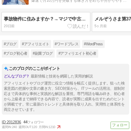
爆速で月10万円を突破する稼ぎ方をめちゃ分かりやすく
教えてます。 稼げていない人必見！
事故物件に住みますか？→マジで中古ドメインとか、やめなよ！
20日前
5ヶ月前
#ブログ
#アフィリエイト
#ワードプレス
#WordPress
#ブログ初心者
#副業ブログ
#アフィリエイト初心者
このブログのここがポイント
最新情報と技術を網羅した実用的解説
アフィリエイトやブログ運営に役立つ情報を幅広く提供します。狙った検
索意図の把握や文章の書き方、SEO対策から、ITツールの活用法、規制対
応まで具体的な事例と実践的な解説を重視。専門用語を噛み砕き、初心者
から上級者まで納得できる内容で、読者が実際に成果を出すためのヒント
が満載です。常に最新のトレンドと具体例を取り入れ、実用性と体系性を
両立させています。
2012836
44
週間IN:
240
週間OUT:
120
月間IN:
1210