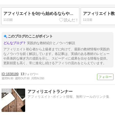
アフィリエイトを0から始めるならやること稼ぐロードマップ！4つの教材も紹介！
11日前
11日前
このブログのここがポイント
実践的な教材紹介とノウハウ解説
アフィリエイト初心者から上級者までに向けて、最新の教材情報や実践的
なノウハウを鋭く解説しています。各記事は、実績のある教材のレビュー
や具体的な稼ぎ方の道筋を示し、スピーディに成果を出せる情報を提供。
更新頻度も高く、常に進化し続けるアフィリの流れをとらえています。
1838189
13
週間IN:
80
週間OUT:
60
月間IN:
350
11
アフィリエイトランナー
アフィリエイト･ポイント情報、無料ツールのリンク集