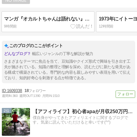
マンガ『オカルトちゃんは語れない』に登場する高橋陽子たちが通う大学は何でしょう？
9時間前
12時間前
このブログのここがポイント
幅広いジャンルの丁寧な解説が魅力
さまざまなテーマに焦点を当て、豆知識やクイズ形式で興味を引き出す工
夫が施されている。知識の整理と理解を深め、読むたびに新たな発見があ
る構成で構築されている。専門的な内容も親しみやすい表現を用いて伝え
ており、知的好奇心を刺激する点が特徴である。
1609338
18
週間IN:
360
週間OUT:
1390
月間IN:
1510
2
【アフィライフ】初心者apaが月収250万円稼いだ方法
僕自身がやってきたアフィリエイトに関するブログで
す。気楽に読んでいただけると幸いです(^^)