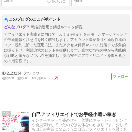
2日前
4日前
このブログのここがポイント
戦略的運用と禁断ルールを解説
アフィリエイト実践者に向けて、X（旧Twitter）を活用したマーケティング
の最新情報や注意点を鋭く解説します。アカウント凍結祭りや新規作成の
コツ、規約に沿った運用方法、またアクセス解析やスパム対策まで多角的
に掘り下げ、利益追求のヒントを提供します。膨大な情報の中から実践的
な戦略と確かなノウハウを抽出し、安心安全にアフィリエイトを進めるた
めの指南役です。
2123134
3
週間IN:
80
週間OUT:
360
月間IN:
370
9
自己アフィリエイトでお手軽小遣い稼ぎ
インターネット全盛の昨今、普通にネットショッピング
や会員登録していたのでは勿体ないかぎりです。少しで
も自分の利益になるように自己アフィリエイトを賢く利