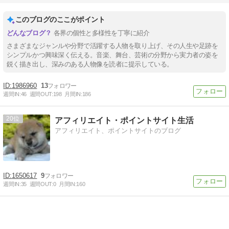
このブログのここがポイント
各界の個性と多様性を丁寧に紹介
さまざまなジャンルや分野で活躍する人物を取り上げ、その人生や足跡を
シンプルかつ興味深く伝える。音楽、舞台、芸術の分野から実力者の姿を
鋭く描き出し、深みのある人物像を読者に提示している。
1986960
13
週間IN:
46
週間OUT:
198
月間IN:
186
20
アフィリエイト・ポイントサイト生活
アフィリエイト、ポイントサイトのブログ
1650617
9
週間IN:
35
週間OUT:
0
月間IN:
160