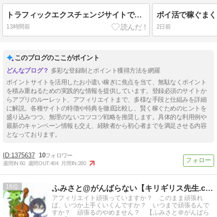
トラフィックエクスチェンジサイトでポイ活
13時間前
2日前
このブログのここがポイント
多彩な登録制とポイント獲得方法を網羅
ポイントサイトを活用したお小遣い稼ぎに焦点を当て、無駄なくポイント
を積み重ねるための実践的な情報を提供しています。登録必須のサイトか
らアプリのルーレット、アフィリエイトまで、多様な手段と仕組みを詳細
に解説。各種サイトの特徴や特典を徹底比較し、賢く稼ぐためのヒントを
盛り込みつつ、無理のないコツコツ戦略を推奨します。具体的な利用例や
最新のキャンペーン情報も交え、経験者から初心者までを満足させる内容
となっております。
1375637
10
週間IN:
60
週間OUT:
404
月間IN:
280
16
ふみさと@がんばらない【キリギリス先生.com】
アフィリエイト頑張っていますか？ このまま頑張れ
ば、いつか上手くいくんですか？ いつまで頑張るんで
すか？ 頑張るのやめません？ 【ふみさと＠がんばら