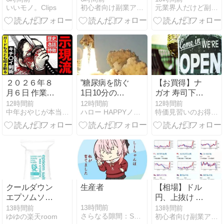
いいモノ。Clips
初心者向け副業アフィリエイト情報館 InfoShop
元業界人だけど副業商材のこと全部暴露します｜
イデン)
式会社に社名
ECサイト運営
変更
の実態と被害
者の声
２０２６年８
”糖尿病を防ぐ
【お買得】ナ
月６日 作業報
1日10分の簡
ガオ 寿司下駄
告
単な習慣”
とびだせ おす
12時間前
12時間前
12時間前
中年おやじが本当にアフィリエイトで稼げる？実験証明ブログ
ハロー HAPPYノマドライフ
特価見習いのお得情報マルシェ
し ダブルエン
ボス加工 CH-
2011 日本製
1,066円
【Amazonタ
イムセール】
クールダウン
生産者
【相場】ドル
エプソムソル
円、上抜け 1
ト ミント風呂
ドル158円台
13時間前
13時間前
13時間前
さらなる隙間：SC-LD（毎日絵をかこう）
ゆゆの楽天room
初心者向け副業アフィリエイト情報館 InfoShop