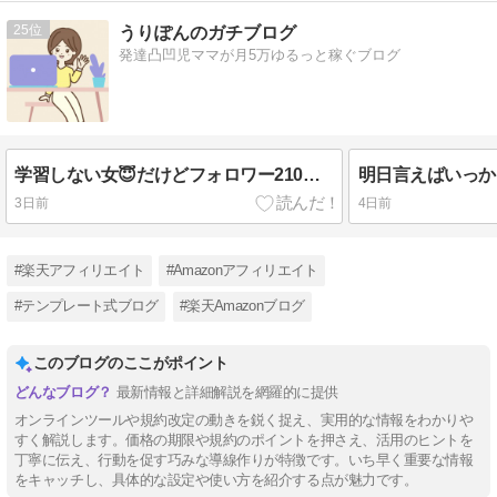
25
うりぽんのガチブログ
発達凸凹児ママが月5万ゆるっと稼ぐブログ
学習しない女😇だけどフォロワー210→420人！！
3日前
4日前
#楽天アフィリエイト
#Amazonアフィリエイト
#テンプレート式ブログ
#楽天Amazonブログ
このブログのここがポイント
最新情報と詳細解説を網羅的に提供
オンラインツールや規約改定の動きを鋭く捉え、実用的な情報をわかりや
すく解説します。価格の期限や規約のポイントを押さえ、活用のヒントを
丁寧に伝え、行動を促す巧みな導線作りが特徴です。いち早く重要な情報
をキャッチし、具体的な設定や使い方を紹介する点が魅力です。