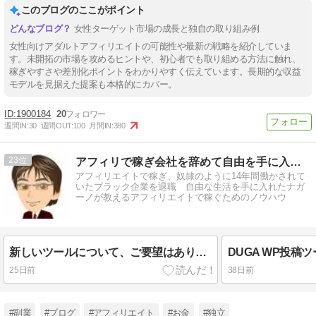
このブログのここがポイント
女性ターゲット市場の成長と独自の取り組み例
女性向けアダルトアフィリエイトの可能性や最新の戦略を紹介していま
す。未開拓の市場を攻めるヒントや、初心者でも取り組める方法に触れ、
稼ぎやすさや差別化ポイントをわかりやすく伝えています。長期的な収益
モデルを見据えた提案も本格的にカバー。
1900184
20
週間IN:
30
週間OUT:
100
月間IN:
380
23
アフィリで稼ぎ会社を辞めて自由を手に入れたナガーノのブログ
アフィリエイトで稼ぎ、奴隷のように14年間働かされて
いたブラック企業を退職 自由な生活を手に入れたナガ
ーノが教えるアフィリエイトで稼ぐためのノウハウ
新しいツールについて、ご要望はありませんか？
25日前
38日前
#副業
#ブログ
#アフィリエイト
#お金
#独立