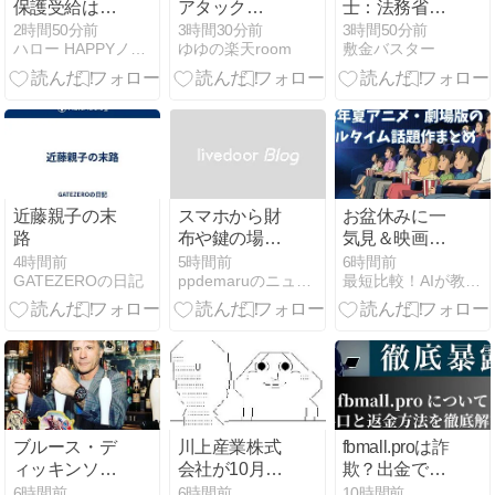
保護受給は憲
アタック
士：法務省認
法違反・・中
ZERO パーフ
証 日本不動産
2時間50分前
3時間30分前
3時間50分前
ハロー HAPPYノマドライフ
ゆゆの楽天room
敷金バスター
国人の生活保
ェクトスティ
仲裁機構
護不正受給で
ック
（ADR）の
貯蓄４０００
『調停人基礎
万円、本国に
資格』
マンショ”
近藤親子の末
スマホから財
お盆休みに一
路
布や鍵の場所
気見＆映画館
がわかる！
で観るならコ
4時間前
5時間前
6時間前
GATEZEROの日記
ppdemaruのニュース
最短比較！AIが教える「本当の評判」まとめ
「エレコム ス
レ！2026年夏
マートトラッ
アニメ・劇場
カー amine」
版のリアルタ
徹底レビュー
イム話題作ま
とめ
ブルース・デ
川上産業株式
fbmall.proは詐
ィッキンソン
会社が10月よ
欺？出金でき
(アイアン・メ
りプチプチ株
ないと評判の
6時間前
6時間前
10時間前