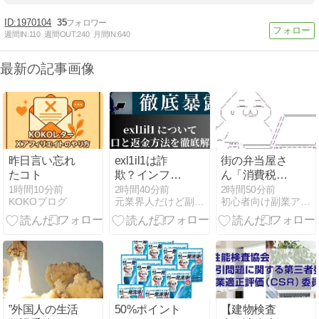
1970104
35
週間IN:
110
週間OUT:
240
月間IN:
640
最新の記事画像
昨日言い忘れ
exl1il1は詐
街の弁当屋さ
たコト
欺？インフル
ん「消費税が
エンサー案件
下がっても値
1時間10分前
2時間40分前
2時間50分前
KOKOブログ
元業界人だけど副業商材のこと全部暴露します｜
初心者向け副業アフィリエイト情報館 InfoShop
の闇を元業者
下げしませ
が暴露！出金
ん」
できない悪質
手口と評判
”外国人の生活
50%ポイント
【建物検査