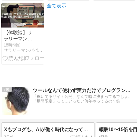
被害多発の真
全て表示
相
【体験談】サ
ラリーマンの
副業ブログ｜
18時間前
サラリーマンパパのブログ
収益1ヶ月目
の現実は0円
で記事数12件
7
ツールなんて使わず実力だけでブログランキング上位維持してます
「稼いでるサイト公開」なんて嘘に決まってるでしょ。
「期間限定」って…いったい何年やってるの？笑
Xもブログも、AIが働く時代になってきました。