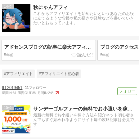
14
秋にゃんアフィ
これからアフィリエイトを始めたいというあなたのお役
に立てるような情報や私の躓きや経験などを書いていき
たいとおもっています。
アドセンスブログの記事に楽天アフィリエイトを絡める！
5年前
5年前
#アフィリエイト
#アフィリエイト初心者
2019451
11
週間IN:
64
週間OUT:
88
月間IN:
248
15
サンデーゴルファーの無料でお小遣いを稼ぐ方法
最新の無料でお小遣いを稼ぐ方法を紹介ネット初心者さ
んでもすぐ始めれるようにサイト毎の攻略記事は必見で
す