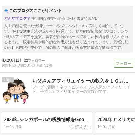
このブログのここがポイント
実用的なAI技術の応用例と限定特典紹介
人工知能を使った便利なツールやノウハウについて詳しく紹介していま
す。多様な活用方法や成功事例を通じて、効率的な情報発信やコンテンツ
作りのアイデアを提案。読者が自分のペースで新しい技術を取り入れられ
るように、限定特典や具体的な利用方法も盛り込まれています。気軽に始
められる内容が中心で、AIの導入に興味がある方に最適な情報源です。
2084114
22
週間IN:
50
週間OUT:
80
月間IN:
270
18
お父さんアフィリエイターの収入を１０万円増やす方法
ブログで副業！ネットビジネスで大人気のアフィリエイ
ト。子持ちアフィリエイターの実践記です。
2024年シンガポールの税務情報をGoogleに提出する方法[GoogleAdSense]
1年9ヶ月前
1年9ヶ月前