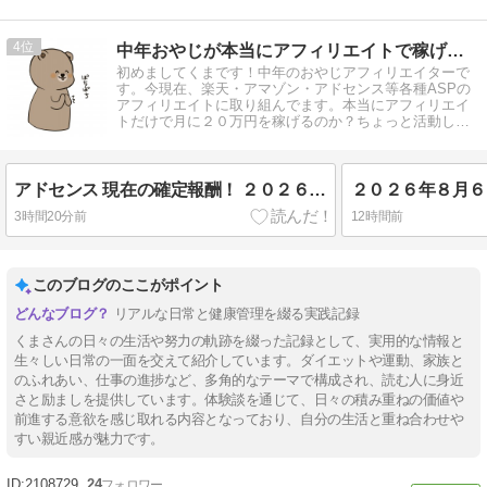
4
中年おやじが本当にアフィリエイトで稼げる？実験証明ブログ
初めましてくまです！中年のおやじアフィリエイターで
す。今現在、楽天・アマゾン・アドセンス等各種ASPの
アフィリエイトに取り組んでます。本当にアフィリエイ
トだけで月に２０万円を稼げるのか？ちょっと活動して
みます。
アドセンス 現在の確定報酬！ ２０２６/８/７現在
２０２６年８月６
3時間20分前
12時間前
このブログのここがポイント
リアルな日常と健康管理を綴る実践記録
くまさんの日々の生活や努力の軌跡を綴った記録として、実用的な情報と
生々しい日常の一面を交えて紹介しています。ダイエットや運動、家族と
のふれあい、仕事の進捗など、多角的なテーマで構成され、読む人に身近
さと励ましを提供しています。体験談を通じて、日々の積み重ねの価値や
前進する意欲を感じ取れる内容となっており、自分の生活と重ね合わせや
すい親近感が魅力です。
2108729
24