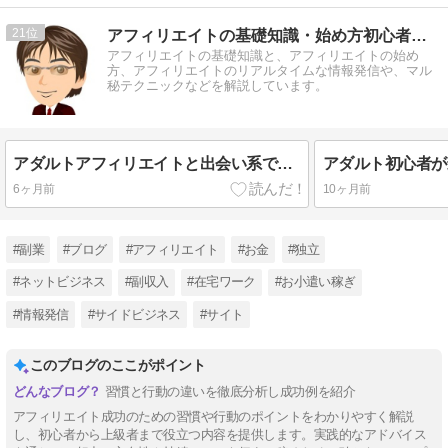
21
アフィリエイトの基礎知識・始め方初心者講座
アフィリエイトの基礎知識と、アフィリエイトの始め
方、アフィリエイトのリアルタイムな情報発信や、マル
秘テクニックなどを解説しています。
アダルトアフィリエイトと出会い系で稼ぐ別サイト運用とリライト戦略の全体像
6ヶ月前
10ヶ月前
#副業
#ブログ
#アフィリエイト
#お金
#独立
#ネットビジネス
#副収入
#在宅ワーク
#お小遣い稼ぎ
#情報発信
#サイドビジネス
#サイト
このブログのここがポイント
習慣と行動の違いを徹底分析し成功例を紹介
アフィリエイト成功のための習慣や行動のポイントをわかりやすく解説
し、初心者から上級者まで役立つ内容を提供します。実践的なアドバイス