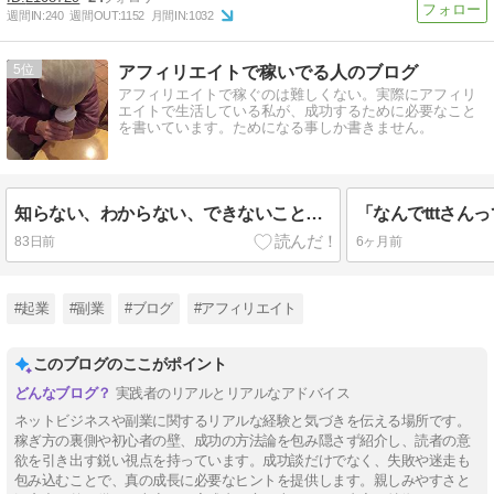
週間IN:
240
週間OUT:
1152
月間IN:
1032
5
アフィリエイトで稼いでる人のブログ
アフィリエイトで稼ぐのは難しくない。実際にアフィリ
エイトで生活している私が、成功するために必要なこと
を書いています。ためになる事しか書きません。
知らない、わからない、できないことが多い？そんなん最高やん！！って話
83日前
6ヶ月前
#起業
#副業
#ブログ
#アフィリエイト
このブログのここがポイント
実践者のリアルとリアルなアドバイス
ネットビジネスや副業に関するリアルな経験と気づきを伝える場所です。
稼ぎ方の裏側や初心者の壁、成功の方法論を包み隠さず紹介し、読者の意
欲を引き出す鋭い視点を持っています。成功談だけでなく、失敗や迷走も
包み込むことで、真の成長に必要なヒントを提供します。親しみやすさと